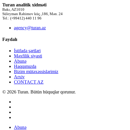
Turan analitik xidməti
Bakı, AZ1010
Süleyman Rəhimov küç.,186, Mən. 24
Tel.: (+99412) 440 11 96
agency@turan.az
Faydalı
İstifadə şərtləri
Məxfilik siyasti
Abunə
Haqqımızda
Bizim mütəxəssislərimiz
Arxiv
CONTACT AZ
© 2026 Turan. Bütün hüquqlar qorunur.
Abunə