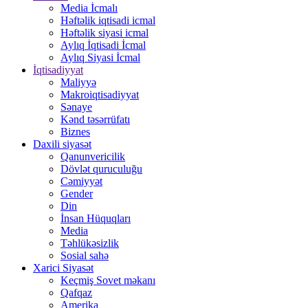
Media İcmalı
Həftəlik iqtisadi icmal
Həftəlik siyasi icmal
Aylıq İqtisadi İcmal
Aylıq Siyasi İcmal
İqtisadiyyat
Maliyyə
Makroiqtisadiyyat
Sənaye
Kənd təsərrüfatı
Biznes
Daxili siyasət
Qanunvericilik
Dövlət quruculuğu
Cəmiyyət
Gender
Din
İnsan Hüquqları
Media
Təhlükəsizlik
Sosial sahə
Xarici Siyasət
Keçmiş Sovet məkanı
Qafqaz
Amerika