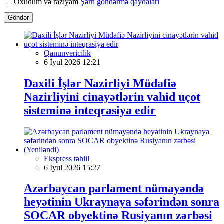
Oxudum və razıyam
Şərh göndərmə qaydaları
Göndər
Qanunvericilik
6 İyul 2026 12:21
Daxili İşlər Nazirliyi Müdafiə
Nazirliyini cinayətlərin vahid uçot
sisteminə inteqrasiya edir
Ekspress təhlil
6 İyul 2026 15:27
Azərbaycan parlament nümayəndə
heyətinin Ukraynaya səfərindən sonra
SOCAR obyektinə Rusiyanın zərbəsi