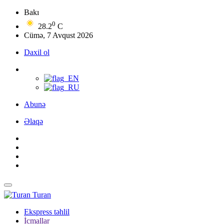
Bakı
0
28.2
C
Cümə, 7 Avqust 2026
Daxil ol
Abunə
Əlaqə
Turan
Ekspress təhlil
İcmallar