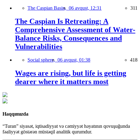
The Caspian Basin,
06 avqust, 12:31
311
The Caspian Is Retreating: A
Comprehensive Assessment of Water-
Balance Risks, Consequences and
Vulnerabilities
Social sphere,
06 avqust, 01:38
418
Wages are rising, but life is getting
dearer where it matters most
Haqqımızda
“Turan” siyasət, iqtisadiyyat və cəmiyyət həyatının qovuşuğunda
fəaliyyət göstərən müstəqil analitik qurumdur.