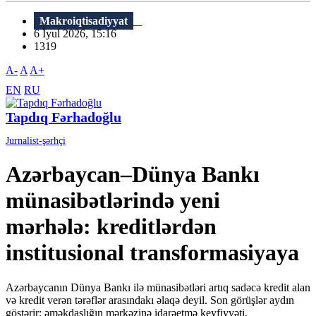
Makroiqtisadiyyat
6 İyul 2026, 15:16
1319
A-
A
A+
EN
RU
Tapdıq Fərhadoğlu
Jurnalist-şərhçi
Azərbaycan–Dünya Bankı
münasibətlərində yeni
mərhələ: kreditlərdən
institusional transformasiyaya
Azərbaycanın Dünya Bankı ilə münasibətləri artıq sadəcə kredit alan
və kredit verən tərəflər arasındakı əlaqə deyil. Son görüşlər aydın
göstərir: əməkdaşlığın mərkəzinə idarəetmə keyfiyyəti,