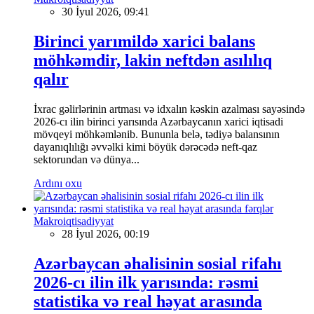
30 İyul 2026, 09:41
Birinci yarımildə xarici balans
möhkəmdir, lakin neftdən asılılıq
qalır
İxrac gəlirlərinin artması və idxalın kəskin azalması sayəsində
2026-cı ilin birinci yarısında Azərbaycanın xarici iqtisadi
mövqeyi möhkəmlənib. Bununla belə, tədiyə balansının
dayanıqlılığı əvvəlki kimi böyük dərəcədə neft-qaz
sektorundan və dünya...
Ardını oxu
Makroiqtisadiyyat
28 İyul 2026, 00:19
Azərbaycan əhalisinin sosial rifahı
2026-cı ilin ilk yarısında: rəsmi
statistika və real həyat arasında