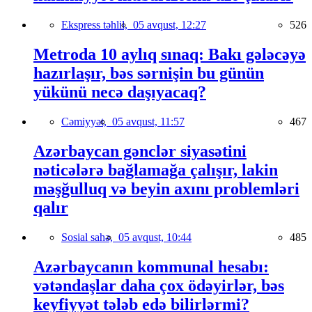
Ekspress təhlil,
05 avqust, 12:27
526
Metroda 10 aylıq sınaq: Bakı gələcəyə
hazırlaşır, bəs sərnişin bu günün
yükünü necə daşıyacaq?
Cəmiyyət,
05 avqust, 11:57
467
Azərbaycan gənclər siyasətini
nəticələrə bağlamağa çalışır, lakin
məşğulluq və beyin axını problemləri
qalır
Sosial sahə,
05 avqust, 10:44
485
Azərbaycanın kommunal hesabı:
vətəndaşlar daha çox ödəyirlər, bəs
keyfiyyət tələb edə bilirlərmi?