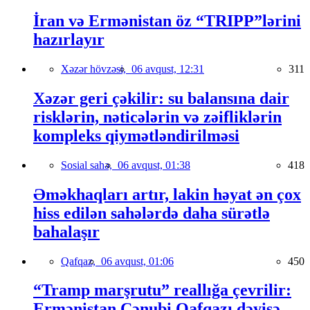
İran və Ermənistan öz “TRIPP”lərini
hazırlayır
Xəzər hövzəsi,
06 avqust, 12:31
311
Xəzər geri çəkilir: su balansına dair
risklərin, nəticələrin və zəifliklərin
kompleks qiymətləndirilməsi
Sosial sahə,
06 avqust, 01:38
418
Əməkhaqları artır, lakin həyat ən çox
hiss edilən sahələrdə daha sürətlə
bahalaşır
Qafqaz,
06 avqust, 01:06
450
“Tramp marşrutu” reallığa çevrilir:
Ermənistan Cənubi Qafqazı dəyişə