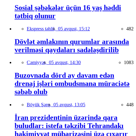
Sosial şəbəkələr üçün 16 yaş həddi
tətbiq olunur
Ekspress təhlil,
05 avqust, 15:12
482
Dövlət əmlakının qurumlar arasında
verilməsi qaydaları sadələşdirilib
Cəmiyyət,
05 avqust, 14:30
1083
Buzovnada dörd ay davam edən
drenaj işləri ombudsmana müraciətə
səbəb olub
Böyük Şərq,
05 avqust, 13:05
448
İran prezidentinin üzərində qara
buludlar: istefa təkzibi Tehrandakı
hakimiyyət mübarizəsini üzə çıxarır