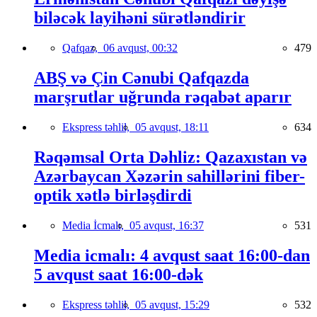
biləcək layihəni sürətləndirir
Qafqaz,
06 avqust, 00:32
479
ABŞ və Çin Cənubi Qafqazda
marşrutlar uğrunda rəqabət aparır
Ekspress təhlil,
05 avqust, 18:11
634
Rəqəmsal Orta Dəhliz: Qazaxıstan və
Azərbaycan Xəzərin sahillərini fiber-
optik xətlə birləşdirdi
Media İcmalı,
05 avqust, 16:37
531
Media icmalı: 4 avqust saat 16:00-dan
5 avqust saat 16:00-dək
Ekspress təhlil,
05 avqust, 15:29
532