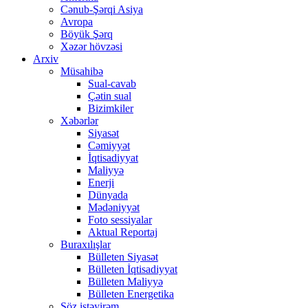
Cənub-Şərqi Asiya
Avropa
Böyük Şərq
Xəzər hövzəsi
Arxiv
Müsahibə
Sual-cavab
Çətin sual
Bizimkiler
Xəbərlər
Siyasət
Cəmiyyət
İqtisadiyyat
Maliyyə
Enerji
Dünyada
Mədəniyyət
Foto sessiyalar
Aktual Reportaj
Buraxılışlar
Bülleten Siyasət
Bülleten İqtisadiyyat
Bülleten Maliyyə
Bülleten Energetika
Söz istəyirəm