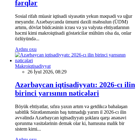
fərqlər
Sosial rifah müasir iqtisadi siyasətin yekun məqsədi və uğur
meyarıdır. Azərbaycanda ümumi daxili məhsulun (ÜDM)
artımı, dövlət büdcəsinin icrası və ya valyuta ehtiyatlarının
həcmi kimi makroiqtisadi göstəricilər mühüm olsa da, onlar
özlüyündə...
Ardını oxu
Makroiqtisadiyyat
26 İyul 2026, 08:29
Azərbaycan iqtisadiyyatı: 2026-cı ilin
birinci yarısının nəticələri
Böyük ehtiyatlar, sıfıra yaxın artım və getdikcə bahalaşan
sabitlik Sürətlənmənin baş tutmadığı yarım il 2026-cı ilin
əvvəlində Azərbaycan iqtisadiyyatı şoklara qarşı ənənəvi
qorunma vasitələrinin demək olar ki, hamısına malik bir
sistem kimi...
Ardını oxu