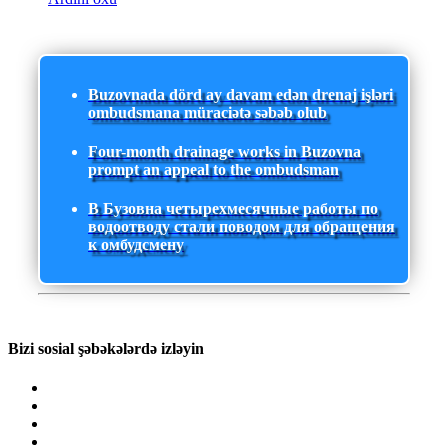
Buzovnada dörd ay davam edən drenaj işləri
ombudsmana müraciətə səbəb olub
Four-month drainage works in Buzovna
prompt an appeal to the ombudsman
В Бузовна четырехмесячные работы по
водоотводу стали поводом для обращения
к омбудсмену
Bizi sosial şəbəkələrdə izləyin