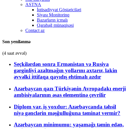
ASTNA
İqtisadiyyat Göstəriciləri
Siyası Monitorinq
Bazarların icmalı
Qarabağ münaqişəsi
Contact az
Son yenilənmə
(4 saat əvvəl)
Seçkilərdən sonra Ermənistan və Rusiya
gərginliyi azaltmağın yollarını axtarır, lakin
əvvəlki ittifaqa qayıdış ehtimalı azdır
Azərbaycan qazı Türkiyənin Avropadakı enerji
ambisiyalarının əsas elementinə çevrilir
Diplom var, iş yoxdur: Azərbaycanda təhsil
niyə gənclərin məşğulluğuna təminat vermir?
Azərbaycan minimumu: yaşamağı təmin edən,