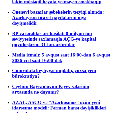
lakin müstəqil həyata yetməyən əməkhaqqı
Ənənəvi bazarlar şəbəkələrin təzyiqi altında:
Azərbaycan ticarət qaydalarını niyə
dəyişməlidir
BP və tərəfdaşları hasilatı 8 milyon ton
səviyyəsində saxlamaqla AÇG-yə kapital
qoyuluşlarını 31 faiz artırıblar
Media icmalı: 5 avqust saat 16:00-dan 6 avqust
2026-cı il saat 16:00-dək
Gömrükdə keyfiyyət inqilabı, yoxsa yeni
bürokratiya?
Ceyhun Bayramovun Kiyev səfərinin
arxasında nə dayanır?
AZAL, ASCO və “Azərkosmos” üçün yeni
idarəetmə modeli: Fərman hansı dəyişiklikləri