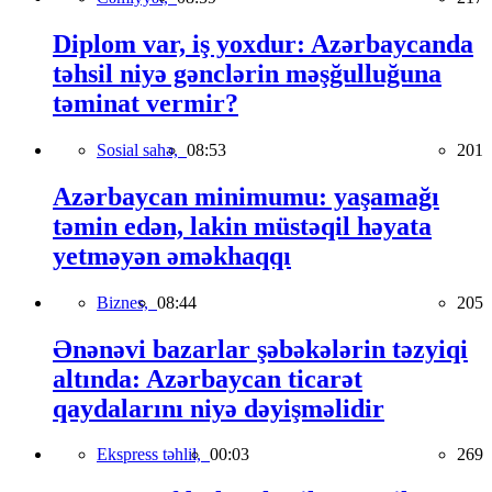
Diplom var, iş yoxdur: Azərbaycanda
təhsil niyə gənclərin məşğulluğuna
təminat vermir?
Sosial sahə,
08:53
201
Azərbaycan minimumu: yaşamağı
təmin edən, lakin müstəqil həyata
yetməyən əməkhaqqı
Biznes,
08:44
205
Ənənəvi bazarlar şəbəkələrin təzyiqi
altında: Azərbaycan ticarət
qaydalarını niyə dəyişməlidir
Ekspress təhlil,
00:03
269