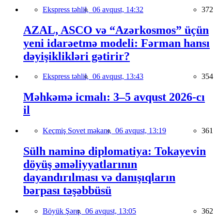
Ekspress təhlil,
06 avqust, 14:32
372
AZAL, ASCO və “Azərkosmos” üçün
yeni idarəetmə modeli: Fərman hansı
dəyişiklikləri gətirir?
Ekspress təhlil,
06 avqust, 13:43
354
Məhkəmə icmalı: 3–5 avqust 2026-cı
il
Keçmiş Sovet məkanı,
06 avqust, 13:19
361
Sülh naminə diplomatiya: Tokayevin
döyüş əməliyyatlarının
dayandırılması və danışıqların
bərpası təşəbbüsü
Böyük Şərq,
06 avqust, 13:05
362