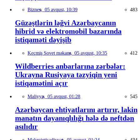
Biznes,
05 avqust, 10:39
483
Güzəştlərin ləğvi Azərbaycanın
hibrid və elektromobil bazarında
istiqaməti dəyişib
Keçmiş Sovet məkanı,
05 avqust, 10:35
412
Wildberries anbarlarına zərbələr:
Ukrayna Rusiyaya təzyiqin yeni
istiqamətini açır
Maliyyə,
05 avqust, 01:28
545
Azərbaycan ehtiyatlarını artırır, lakin
manatın dayanıqlılığı hələ də neftdən
asılıdır
Makroiqtisadiyyat,
05 avqust, 01:24
434