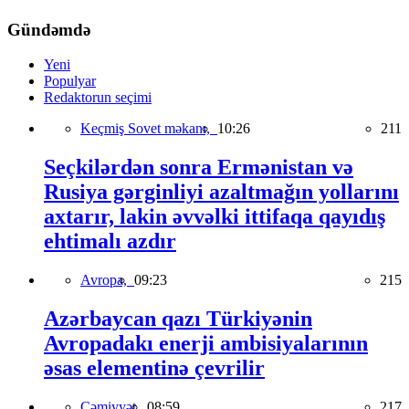
Gündəmdə
Yeni
Populyar
Redaktorun seçimi
Keçmiş Sovet məkanı,
10:26
211
Seçkilərdən sonra Ermənistan və
Rusiya gərginliyi azaltmağın yollarını
axtarır, lakin əvvəlki ittifaqa qayıdış
ehtimalı azdır
Avropa,
09:23
215
Azərbaycan qazı Türkiyənin
Avropadakı enerji ambisiyalarının
əsas elementinə çevrilir
Cəmiyyət,
08:59
217