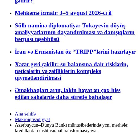
gətirir?
Məhkəmə icmalı: 3–5 avqust 2026-cı il
Sülh naminə diplomatiya: Tokayevin döyüş
əməliyyatlarının dayandırılması və danışıqların
bərpası təşəbbüsü
İran və Ermənistan öz “TRIPP”lərini hazırlayır
Xəzər geri çəkilir: su balansına dair risklərin,
nəticələrin və zəifliklərin kompleks
qiymətləndirilməsi
Əməkhaqları artır, lakin həyat ən çox hiss
edilən sahələrdə daha sürətlə bahalaşır
Ana səhifə
Makroiqtisadiyyat
Azərbaycan–Dünya Bankı münasibətlərində yeni mərhələ:
kreditlərdən institusional transformasiyaya