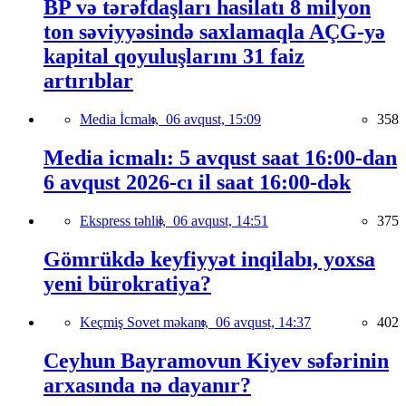
BP və tərəfdaşları hasilatı 8 milyon
ton səviyyəsində saxlamaqla AÇG-yə
kapital qoyuluşlarını 31 faiz
artırıblar
Media İcmalı,
06 avqust, 15:09
358
Media icmalı: 5 avqust saat 16:00-dan
6 avqust 2026-cı il saat 16:00-dək
Ekspress təhlil,
06 avqust, 14:51
375
Gömrükdə keyfiyyət inqilabı, yoxsa
yeni bürokratiya?
Keçmiş Sovet məkanı,
06 avqust, 14:37
402
Ceyhun Bayramovun Kiyev səfərinin
arxasında nə dayanır?