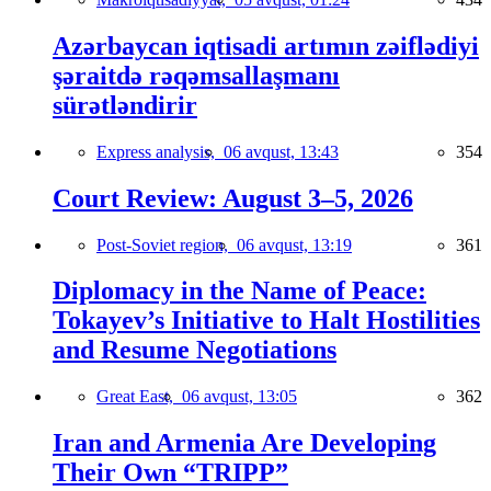
Azərbaycan iqtisadi artımın zəiflədiyi
şəraitdə rəqəmsallaşmanı
sürətləndirir
Express analysis,
06 avqust, 13:43
354
Court Review: August 3–5, 2026
Post-Soviet region,
06 avqust, 13:19
361
Diplomacy in the Name of Peace:
Tokayev’s Initiative to Halt Hostilities
and Resume Negotiations
Great East,
06 avqust, 13:05
362
Iran and Armenia Are Developing
Their Own “TRIPP”