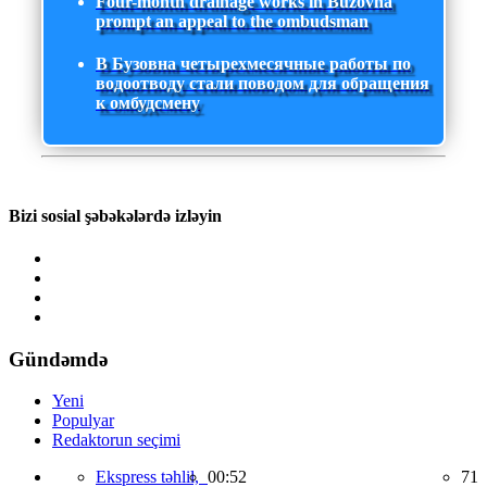
Four-month drainage works in Buzovna
prompt an appeal to the ombudsman
В Бузовна четырехмесячные работы по
водоотводу стали поводом для обращения
к омбудсмену
Bizi sosial şəbəkələrdə izləyin
Gündəmdə
Yeni
Populyar
Redaktorun seçimi
Ekspress təhlil,
00:52
71