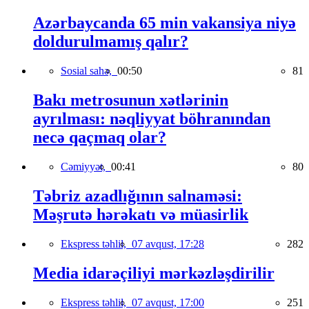
Azərbaycanda 65 min vakansiya niyə
doldurulmamış qalır?
Sosial sahə,
00:50
81
Bakı metrosunun xətlərinin
ayrılması: nəqliyyat böhranından
necə qaçmaq olar?
Cəmiyyət,
00:41
80
Təbriz azadlığının salnaməsi:
Məşrutə hərəkatı və müasirlik
Ekspress təhlil,
07 avqust, 17:28
282
Media idarəçiliyi mərkəzləşdirilir
Ekspress təhlil,
07 avqust, 17:00
251