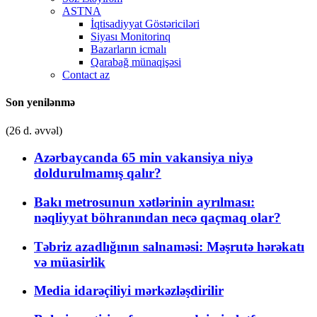
ASTNA
İqtisadiyyat Göstəriciləri
Siyası Monitorinq
Bazarların icmalı
Qarabağ münaqişəsi
Contact az
Son yenilənmə
(26 d. əvvəl)
Azərbaycanda 65 min vakansiya niyə
doldurulmamış qalır?
Bakı metrosunun xətlərinin ayrılması:
nəqliyyat böhranından necə qaçmaq olar?
Təbriz azadlığının salnaməsi: Məşrutə hərəkatı
və müasirlik
Media idarəçiliyi mərkəzləşdirilir