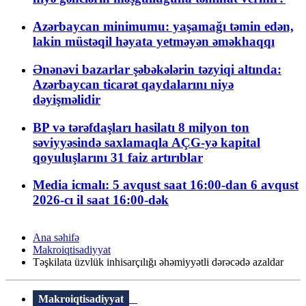
Azərbaycan minimumu: yaşamağı təmin edən,
lakin müstəqil həyata yetməyən əməkhaqqı
Ənənəvi bazarlar şəbəkələrin təzyiqi altında:
Azərbaycan ticarət qaydalarını niyə
dəyişməlidir
BP və tərəfdaşları hasilatı 8 milyon ton
səviyyəsində saxlamaqla AÇG-yə kapital
qoyuluşlarını 31 faiz artırıblar
Media icmalı: 5 avqust saat 16:00-dan 6 avqust
2026-cı il saat 16:00-dək
Ana səhifə
Makroiqtisadiyyat
Təşkilata üzvlük inhisarçılığı əhəmiyyətli dərəcədə azaldar
Makroiqtisadiyyat