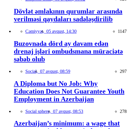
Dövlət əmlakının qurumlar arasında
verilməsi qaydaları sadələşdirilib
Cəmiyyət,
05 avqust, 14:30
1147
Buzovnada dörd ay davam edən
drenaj işləri ombudsmana müraciətə
səbəb olub
Social,
07 avqust, 08:59
297
A Diploma but No Job: Why
Education Does Not Guarantee Youth
Employment in Azerbaijan
Social sphere,
07 avqust, 08:53
278
Azerbaijan’s minimum: a wage that