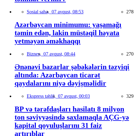
Sosial sahə,
07 avqust, 08:53
278
Azərbaycan minimumu: yaşamağı
təmin edən, lakin müstəqil həyata
yetməyən əməkhaqqı
Biznes,
07 avqust, 08:44
270
Ənənəvi bazarlar şəbəkələrin təzyiqi
altında: Azərbaycan ticarət
qaydalarını niyə dəyişməlidir
Ekspress təhlil,
07 avqust, 00:03
329
BP və tərəfdaşları hasilatı 8 milyon
ton səviyyəsində saxlamaqla AÇG-yə
kapital qoyuluşlarını 31 faiz
artırıblar