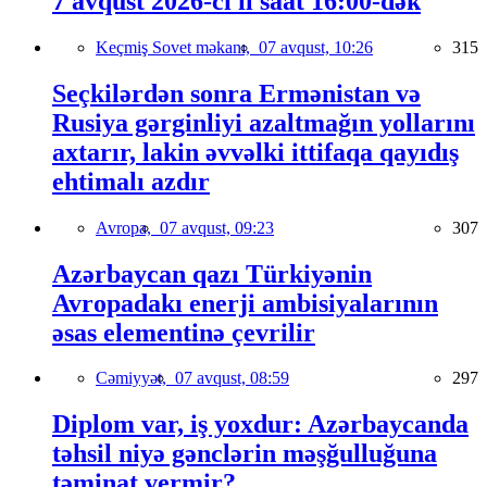
7 avqust 2026-cı il saat 16:00-dək
Keçmiş Sovet məkanı,
07 avqust, 10:26
315
Seçkilərdən sonra Ermənistan və
Rusiya gərginliyi azaltmağın yollarını
axtarır, lakin əvvəlki ittifaqa qayıdış
ehtimalı azdır
Avropa,
07 avqust, 09:23
307
Azərbaycan qazı Türkiyənin
Avropadakı enerji ambisiyalarının
əsas elementinə çevrilir
Cəmiyyət,
07 avqust, 08:59
297
Diplom var, iş yoxdur: Azərbaycanda
təhsil niyə gənclərin məşğulluğuna
təminat vermir?