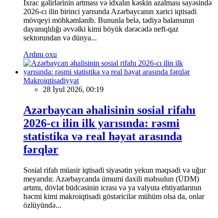
İxrac gəlirlərinin artması və idxalın kəskin azalması sayəsində
2026-cı ilin birinci yarısında Azərbaycanın xarici iqtisadi
mövqeyi möhkəmlənib. Bununla belə, tədiyə balansının
dayanıqlılığı əvvəlki kimi böyük dərəcədə neft-qaz
sektorundan və dünya...
Ardını oxu
Makroiqtisadiyyat
28 İyul 2026, 00:19
Azərbaycan əhalisinin sosial rifahı
2026-cı ilin ilk yarısında: rəsmi
statistika və real həyat arasında
fərqlər
Sosial rifah müasir iqtisadi siyasətin yekun məqsədi və uğur
meyarıdır. Azərbaycanda ümumi daxili məhsulun (ÜDM)
artımı, dövlət büdcəsinin icrası və ya valyuta ehtiyatlarının
həcmi kimi makroiqtisadi göstəricilər mühüm olsa da, onlar
özlüyündə...