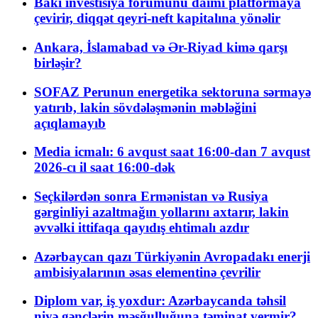
Bakı investisiya forumunu daimi platformaya
çevirir, diqqət qeyri-neft kapitalına yönəlir
Ankara, İslamabad və Ər-Riyad kimə qarşı
birləşir?
SOFAZ Perunun energetika sektoruna sərmayə
yatırıb, lakin sövdələşmənin məbləğini
açıqlamayıb
Media icmalı: 6 avqust saat 16:00-dan 7 avqust
2026-cı il saat 16:00-dək
Seçkilərdən sonra Ermənistan və Rusiya
gərginliyi azaltmağın yollarını axtarır, lakin
əvvəlki ittifaqa qayıdış ehtimalı azdır
Azərbaycan qazı Türkiyənin Avropadakı enerji
ambisiyalarının əsas elementinə çevrilir
Diplom var, iş yoxdur: Azərbaycanda təhsil
niyə gənclərin məşğulluğuna təminat vermir?