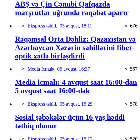
ABŞ və Çin Cənubi Qafqazda
marşrutlar uğrunda rəqabət aparır
Ekspress təhlil,
05 avqust, 18:11
676
Rəqəmsal Orta Dəhliz: Qazaxıstan və
Azərbaycan Xəzərin sahillərini fiber-
optik xətlə birləşdirdi
Media İcmalı,
05 avqust, 16:37
567
Media icmalı: 4 avqust saat 16:00-dan
5 avqust saat 16:00-dək
Ekspress təhlil,
05 avqust, 15:29
578
Sosial şəbəkələr üçün 16 yaş həddi
tətbiq olunur
Ekspress təhlil,
05 avqust, 15:12
520