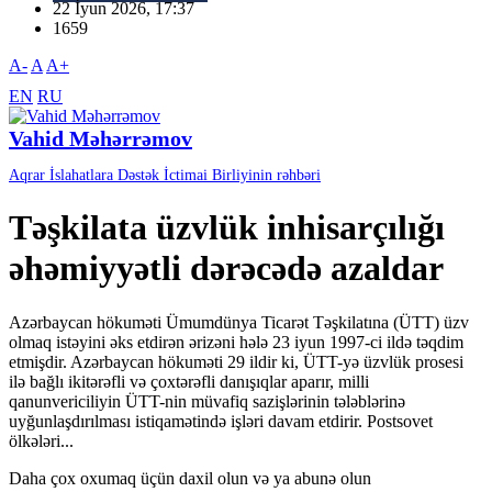
22 İyun 2026, 17:37
1659
A-
A
A+
EN
RU
Vahid Məhərrəmov
Aqrar İslahatlara Dəstək İctimai Birliyinin rəhbəri
Təşkilata üzvlük inhisarçılığı
əhəmiyyətli dərəcədə azaldar
Azərbaycan hökuməti Ümumdünya Ticarət Təşkilatına (ÜTT) üzv
olmaq istəyini əks etdirən ərizəni hələ 23 iyun 1997-ci ildə təqdim
etmişdir. Azərbaycan hökuməti 29 ildir ki, ÜTT-yə üzvlük prosesi
ilə bağlı ikitərəfli və çoxtərəfli danışıqlar aparır, milli
qanunvericiliyin ÜTT-nin müvafiq sazişlərinin tələblərinə
uyğunlaşdırılması istiqamətində işləri davam etdirir. Postsovet
ölkələri...
Daha çox oxumaq üçün daxil olun və ya abunə olun