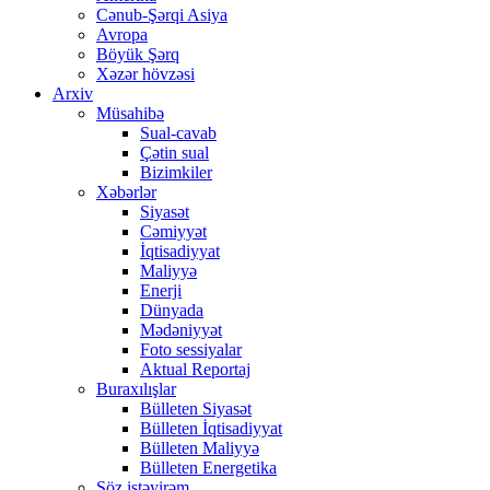
Cənub-Şərqi Asiya
Avropa
Böyük Şərq
Xəzər hövzəsi
Arxiv
Müsahibə
Sual-cavab
Çətin sual
Bizimkiler
Xəbərlər
Siyasət
Cəmiyyət
İqtisadiyyat
Maliyyə
Enerji
Dünyada
Mədəniyyət
Foto sessiyalar
Aktual Reportaj
Buraxılışlar
Bülleten Siyasət
Bülleten İqtisadiyyat
Bülleten Maliyyə
Bülleten Energetika
Söz istəyirəm