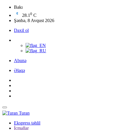
Bakı
0
28.1
C
Şənbə, 8 Avqust 2026
Daxil ol
Abunə
Əlaqə
Turan
Ekspress təhlil
İcmallar