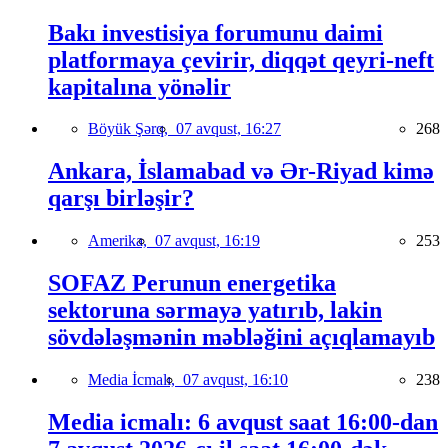
Bakı investisiya forumunu daimi
platformaya çevirir, diqqət qeyri-neft
kapitalına yönəlir
Böyük Şərq,
07 avqust, 16:27
268
Ankara, İslamabad və Ər-Riyad kimə
qarşı birləşir?
Amerika,
07 avqust, 16:19
253
SOFAZ Perunun energetika
sektoruna sərmayə yatırıb, lakin
sövdələşmənin məbləğini açıqlamayıb
Media İcmalı,
07 avqust, 16:10
238
Media icmalı: 6 avqust saat 16:00-dan