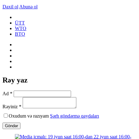
Daxil ol
Abunə ol
ÜTT
WTO
ВТО
Rəy yaz
Ad *
Rəyiniz *
Oxudum və razıyam
Şərh göndərmə qaydaları
Göndər