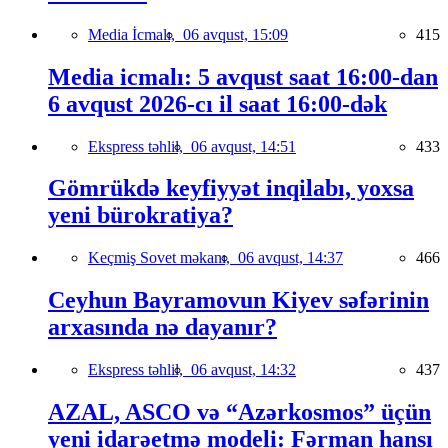
Media İcmalı,
06 avqust, 15:09
415
Media icmalı: 5 avqust saat 16:00-dan
6 avqust 2026-cı il saat 16:00-dək
Ekspress təhlil,
06 avqust, 14:51
433
Gömrükdə keyfiyyət inqilabı, yoxsa
yeni bürokratiya?
Keçmiş Sovet məkanı,
06 avqust, 14:37
466
Ceyhun Bayramovun Kiyev səfərinin
arxasında nə dayanır?
Ekspress təhlil,
06 avqust, 14:32
437
AZAL, ASCO və “Azərkosmos” üçün
yeni idarəetmə modeli: Fərman hansı