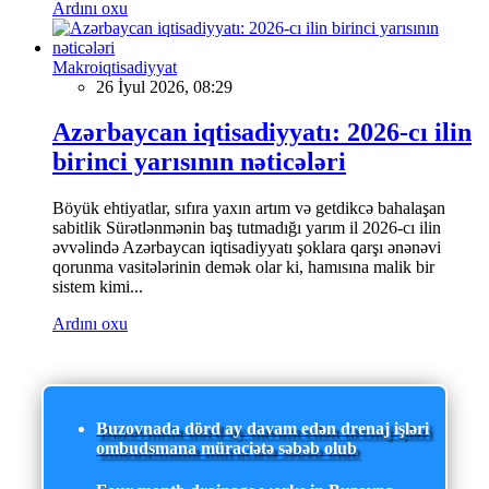
Ardını oxu
Makroiqtisadiyyat
26 İyul 2026, 08:29
Azərbaycan iqtisadiyyatı: 2026-cı ilin
birinci yarısının nəticələri
Böyük ehtiyatlar, sıfıra yaxın artım və getdikcə bahalaşan
sabitlik Sürətlənmənin baş tutmadığı yarım il 2026-cı ilin
əvvəlində Azərbaycan iqtisadiyyatı şoklara qarşı ənənəvi
qorunma vasitələrinin demək olar ki, hamısına malik bir
sistem kimi...
Ardını oxu
Buzovnada dörd ay davam edən drenaj işləri
ombudsmana müraciətə səbəb olub