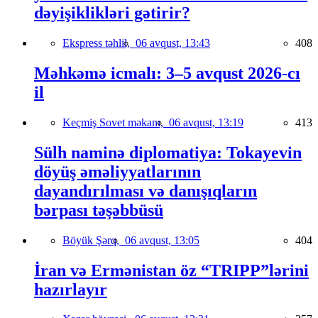
dəyişiklikləri gətirir?
Ekspress təhlil,
06 avqust, 13:43
408
Məhkəmə icmalı: 3–5 avqust 2026-cı
il
Keçmiş Sovet məkanı,
06 avqust, 13:19
413
Sülh naminə diplomatiya: Tokayevin
döyüş əməliyyatlarının
dayandırılması və danışıqların
bərpası təşəbbüsü
Böyük Şərq,
06 avqust, 13:05
404
İran və Ermənistan öz “TRIPP”lərini
hazırlayır