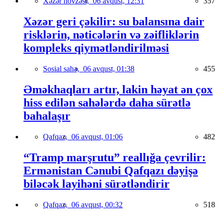
Xəzər hövzəsi,
06 avqust, 12:31
357
Xəzər geri çəkilir: su balansına dair
risklərin, nəticələrin və zəifliklərin
kompleks qiymətləndirilməsi
Sosial sahə,
06 avqust, 01:38
455
Əməkhaqları artır, lakin həyat ən çox
hiss edilən sahələrdə daha sürətlə
bahalaşır
Qafqaz,
06 avqust, 01:06
482
“Tramp marşrutu” reallığa çevrilir:
Ermənistan Cənubi Qafqazı dəyişə
biləcək layihəni sürətləndirir
Qafqaz,
06 avqust, 00:32
518