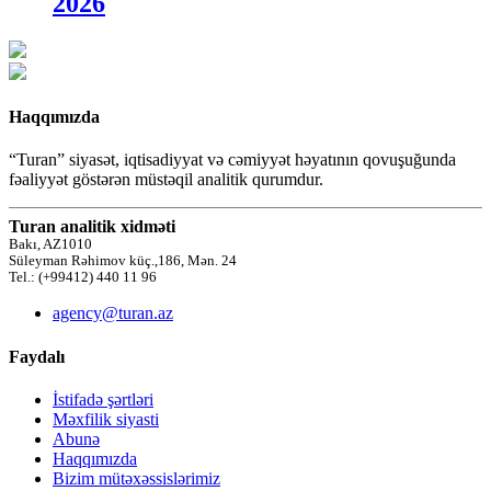
2026
Haqqımızda
“Turan” siyasət, iqtisadiyyat və cəmiyyət həyatının qovuşuğunda
fəaliyyət göstərən müstəqil analitik qurumdur.
Turan analitik xidməti
Bakı, AZ1010
Süleyman Rəhimov küç.,186, Mən. 24
Tel.: (+99412) 440 11 96
agency@turan.az
Faydalı
İstifadə şərtləri
Məxfilik siyasti
Abunə
Haqqımızda
Bizim mütəxəssislərimiz