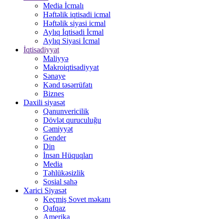
Media İcmalı
Həftəlik iqtisadi icmal
Həftəlik siyasi icmal
Aylıq İqtisadi İcmal
Aylıq Siyasi İcmal
İqtisadiyyat
Maliyyə
Makroiqtisadiyyat
Sənaye
Kənd təsərrüfatı
Biznes
Daxili siyasət
Qanunvericilik
Dövlət quruculuğu
Cəmiyyət
Gender
Din
İnsan Hüquqları
Media
Təhlükəsizlik
Sosial sahə
Xarici Siyasət
Keçmiş Sovet məkanı
Qafqaz
Amerika