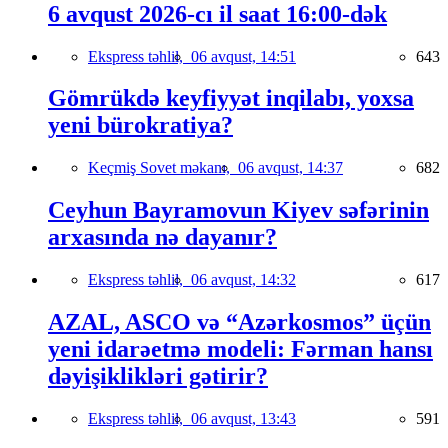
6 avqust 2026-cı il saat 16:00-dək
Ekspress təhlil,
06 avqust, 14:51
643
Gömrükdə keyfiyyət inqilabı, yoxsa
yeni bürokratiya?
Keçmiş Sovet məkanı,
06 avqust, 14:37
682
Ceyhun Bayramovun Kiyev səfərinin
arxasında nə dayanır?
Ekspress təhlil,
06 avqust, 14:32
617
AZAL, ASCO və “Azərkosmos” üçün
yeni idarəetmə modeli: Fərman hansı
dəyişiklikləri gətirir?
Ekspress təhlil,
06 avqust, 13:43
591