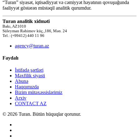
“Turan” siyasət, iqtisadiyyat və cəmiyyət həyatının qovuşuğunda
fəaliyyət göstərən müstəqil analitik qurumdur.
Turan analitik xidməti
Bakı, AZ1010
Süleyman Rəhimov küç.,186, Mən. 24
Tel.: (+99412) 440 11 96
agency@turan.az
Faydalı
İstifadə şərtləri
Məxfilik siyasti
Abunə
Haqqımızda
Bizim mütəxəssislərimiz
Arxiv
CONTACT AZ
© 2026 Turan. Bütün hüquqlar qorunur.