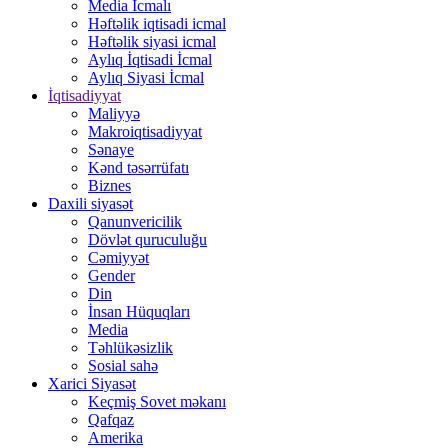
Media İcmalı
Həftəlik iqtisadi icmal
Həftəlik siyasi icmal
Aylıq İqtisadi İcmal
Aylıq Siyasi İcmal
İqtisadiyyat
Maliyyə
Makroiqtisadiyyat
Sənaye
Kənd təsərrüfatı
Biznes
Daxili siyasət
Qanunvericilik
Dövlət quruculuğu
Cəmiyyət
Gender
Din
İnsan Hüquqları
Media
Təhlükəsizlik
Sosial sahə
Xarici Siyasət
Keçmiş Sovet məkanı
Qafqaz
Amerika