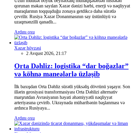
Uzun müddət böyük beynəlxalq münaqişələrdən nisbətən
qorunan məkan sayılan Xəzər dənizi hərbi, enerji və nəqliyyat
maraqlarının toqquşduğu zonaya getdikcə daha sürətlə
çevrilir. Rusiya Xəzər Donanmasının say üstünlüyü və
uzaqmənzilli qanadlı...
Ardını oxu
Xəzər hövzəsi
2 Avqust 2026, 21:17
Orta Dəhliz: logistika “dar boğazlar”
və köhnə maneələrlə üzləşib
İlk baxışdan Orta Dəhliz sürətli yüksəliş dövrünü yaşayır. Son
illərin geosiyasi transformasiyası Orta Dəhlizi alternativ
marşrutdan Avrasiyanın həyati əhəmiyyətli nəqliyyat
arteriyasına çevirib. Ukraynada müharibənin başlanması və
ardınca Rusiyaya...
Ardını oxu