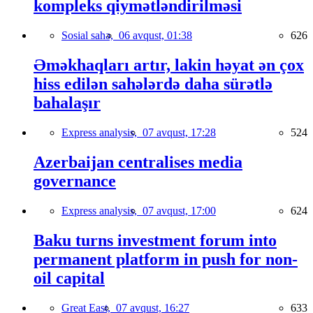
kompleks qiymətləndirilməsi
Sosial sahə,
06 avqust, 01:38
626
Əməkhaqları artır, lakin həyat ən çox
hiss edilən sahələrdə daha sürətlə
bahalaşır
Express analysis,
07 avqust, 17:28
524
Azerbaijan centralises media
governance
Express analysis,
07 avqust, 17:00
624
Baku turns investment forum into
permanent platform in push for non-
oil capital
Great East,
07 avqust, 16:27
633