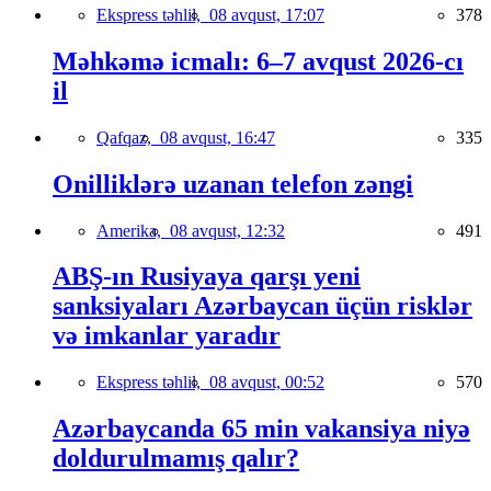
Ekspress təhlil,
08 avqust, 17:07
378
Məhkəmə icmalı: 6–7 avqust 2026-cı
il
Qafqaz,
08 avqust, 16:47
335
Onilliklərə uzanan telefon zəngi
Amerika,
08 avqust, 12:32
491
ABŞ-ın Rusiyaya qarşı yeni
sanksiyaları Azərbaycan üçün risklər
və imkanlar yaradır
Ekspress təhlil,
08 avqust, 00:52
570
Azərbaycanda 65 min vakansiya niyə
doldurulmamış qalır?