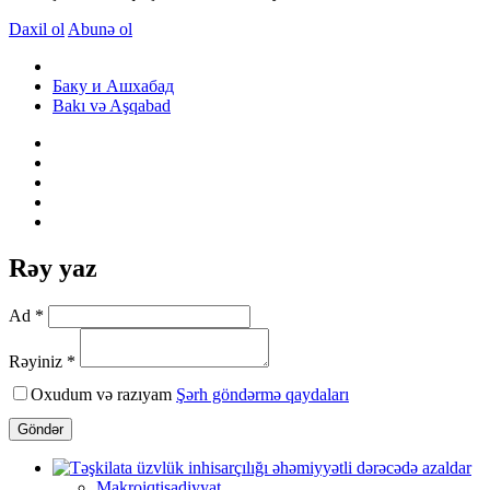
Daxil ol
Abunə ol
Баку и Ашхабад
Bakı və Aşqabad
Rəy yaz
Ad *
Rəyiniz *
Oxudum və razıyam
Şərh göndərmə qaydaları
Göndər
Makroiqtisadiyyat