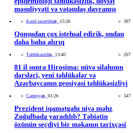
epidemioloji təhlükəsizlik, dövlət
məsuliyyəti və vətəndaş davranışı
Kənd təsərrüfatı,
15:26
397
Qonşudan çox istehsal edirik, ondan
daha baha alırıq
Təhlükəsizlik,
13:40
207
81 il sonra Hiroşima: nüvə silahının
dərsləri, yeni təhlükələr və
Azərbaycanın geosiyasi təhlükəsizliyi
Cəmiyyət,
01:26
347
Prezident iqamətgahı niyə məhz
Zuğulbada yaradılıb? Təbiətin
özünün seçdiyi bir məkanın tarixçəsi