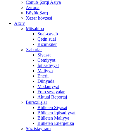
Cənub-Şərqi Asiya
Avropa
Böyük Şərq
Xəzər hövzəsi
Arxiv
Müsahibə
Sual-cavab
Çətin sual
Bizimkiler
Xəbərlər
Siyasət
Cəmiyyət
İqtisadiyyat
Maliyyə
Enerji
Dünyada
Mədəniyyət
Foto sessiyalar
Aktual Reportaj
Buraxılışlar
Bülleten Siyasət
Bülleten İqtisadiyyat
Bülleten Maliyyə
Bülleten Energetika
Söz istəyirəm