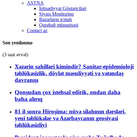
ASTNA
İqtisadiyyat Göstəriciləri
Siyası Monitorinq
Bazarların icmalı
Qarabağ münaqişəsi
Contact az
Son yenilənmə
(3 saat əvvəl)
Xəzərin sahilləri kimindir? Sanitar-epidemioloji
təhlükəsizlik, dövlət məsuliyyəti və vətəndaş
davranışı
Qonşudan çox istehsal edirik, ondan daha
baha alırıq
81 il sonra Hiroşima: nüvə silahının dərsləri,
yeni təhlükələr və Azərbaycanın geosiyasi
təhlükəsizliyi