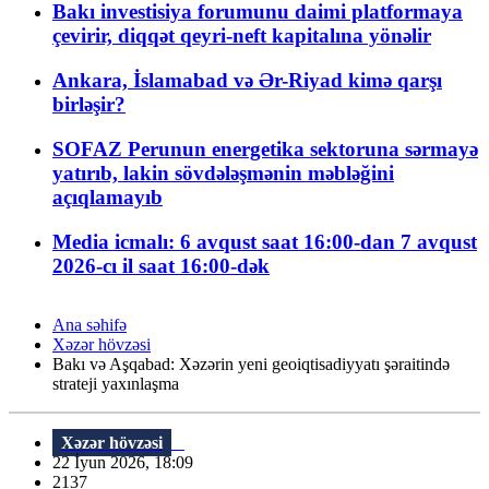
Bakı investisiya forumunu daimi platformaya
çevirir, diqqət qeyri-neft kapitalına yönəlir
Ankara, İslamabad və Ər-Riyad kimə qarşı
birləşir?
SOFAZ Perunun energetika sektoruna sərmayə
yatırıb, lakin sövdələşmənin məbləğini
açıqlamayıb
Media icmalı: 6 avqust saat 16:00-dan 7 avqust
2026-cı il saat 16:00-dək
Ana səhifə
Xəzər hövzəsi
Bakı və Aşqabad: Xəzərin yeni geoiqtisadiyyatı şəraitində
strateji yaxınlaşma
Xəzər hövzəsi
22 İyun 2026, 18:09
2137