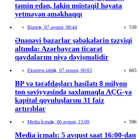
təmin edən, lakin müstəqil həyata
yetməyən əməkhaqqı
Biznes,
07 avqust, 08:44
539
Ənənəvi bazarlar şəbəkələrin təzyiqi
altında: Azərbaycan ticarət
qaydalarını niyə dəyişməlidir
Ekspress təhlil,
07 avqust, 00:03
665
BP və tərəfdaşları hasilatı 8 milyon
ton səviyyəsində saxlamaqla AÇG-yə
kapital qoyuluşlarını 31 faiz
artırıblar
Media İcmalı,
06 avqust, 15:09
596
Media icmalı: 5 avqust saat 16:00-dan