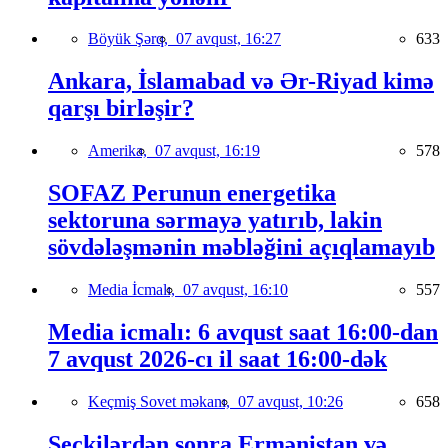
Böyük Şərq,
07 avqust, 16:27
633
Ankara, İslamabad və Ər-Riyad kimə
qarşı birləşir?
Amerika,
07 avqust, 16:19
578
SOFAZ Perunun energetika
sektoruna sərmayə yatırıb, lakin
sövdələşmənin məbləğini açıqlamayıb
Media İcmalı,
07 avqust, 16:10
557
Media icmalı: 6 avqust saat 16:00-dan
7 avqust 2026-cı il saat 16:00-dək
Keçmiş Sovet məkanı,
07 avqust, 10:26
658
Seçkilərdən sonra Ermənistan və