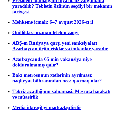
Prezident iqamətgahı niyə məhz Zuğulbada
yaradılıb? Təbiətin özünün seçdiyi bir məkanın
tarixçəsi
Məhkəmə icmalı: 6–7 avqust 2026-cı il
Onilliklərə uzanan telefon zəngi
ABŞ-ın Rusiyaya qarşı yeni sanksiyaları
Azərbaycan üçün risklər və imkanlar yaradır
Azərbaycanda 65 min vakansiya niyə
doldurulmamış qalır?
Bakı metrosunun xətlərinin ayrılması:
nəqliyyat böhranından necə qaçmaq olar?
Təbriz azadlığının salnaməsi: Məşrutə hərəkatı
və müasirlik
Media idarəçiliyi mərkəzləşdirilir