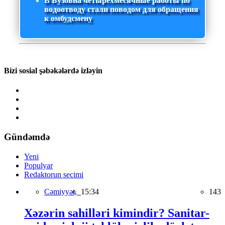
В Бузовна четырехмесячные работы по
водоотводу стали поводом для обращения
к омбудсмену
Bizi sosial şəbəkələrdə izləyin
Gündəmdə
Yeni
Populyar
Redaktorun seçimi
Cəmiyyət,
15:34
143
Xəzərin sahilləri kimindir? Sanitar-