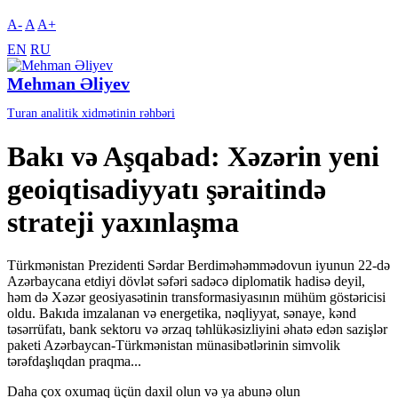
A-
A
A+
EN
RU
Mehman Əliyev
Turan analitik xidmətinin rəhbəri
Bakı və Aşqabad: Xəzərin yeni
geoiqtisadiyyatı şəraitində
strateji yaxınlaşma
Türkmənistan Prezidenti Sərdar Berdiməhəmmədovun iyunun 22-də
Azərbaycana etdiyi dövlət səfəri sadəcə diplomatik hadisə deyil,
həm də Xəzər geosiyasətinin transformasiyasının mühüm göstəricisi
oldu. Bakıda imzalanan və energetika, nəqliyyat, sənaye, kənd
təsərrüfatı, bank sektoru və ərzaq təhlükəsizliyini əhatə edən sazişlər
paketi Azərbaycan-Türkmənistan münasibətlərinin simvolik
tərəfdaşlıqdan praqma...
Daha çox oxumaq üçün daxil olun və ya abunə olun