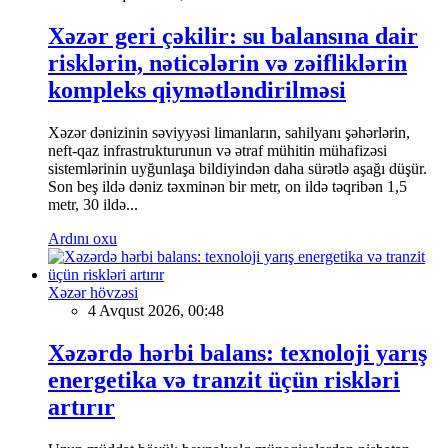
Xəzər geri çəkilir: su balansına dair
risklərin, nəticələrin və zəifliklərin
kompleks qiymətləndirilməsi
Xəzər dənizinin səviyyəsi limanların, sahilyanı şəhərlərin,
neft-qaz infrastrukturunun və ətraf mühitin mühafizəsi
sistemlərinin uyğunlaşa bildiyindən daha sürətlə aşağı düşür.
Son beş ildə dəniz təxminən bir metr, on ildə təqribən 1,5
metr, 30 ildə...
Ardını oxu
Xəzər hövzəsi
4 Avqust 2026, 00:48
Xəzərdə hərbi balans: texnoloji yarış
energetika və tranzit üçün riskləri
artırır