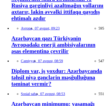
Rusiya gərginliyi azaltmağın yollarını
axtarır, lakin əvvəlki ittifaqa qayıdış
ehtimalı azdır
Avropa,
07 avqust, 09:23
595
Azərbaycan qazı Türkiyənin
Avropadakı enerji ambisiyalarının
əsas elementinə çevrilir
Cəmiyyət,
07 avqust, 08:59
547
Diplom var, iş yoxdur: Azərbaycanda
təhsil niyə gənclərin məşğulluğuna
təminat vermir?
Sosial sahə,
07 avqust, 08:53
551
Azərbaycan minimumu: yaşamağı