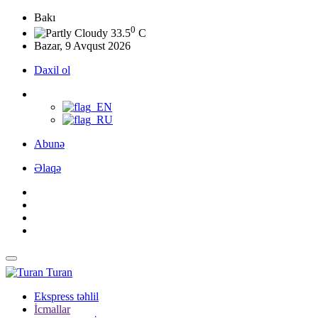
Bakı
0
33.5
C
Bazar, 9 Avqust 2026
Daxil ol
Abunə
Əlaqə
Turan
Ekspress təhlil
İcmallar