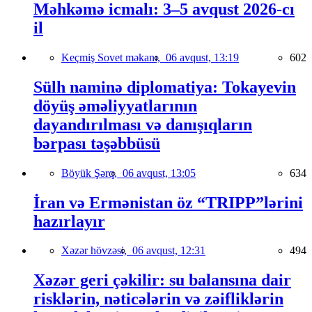
Məhkəmə icmalı: 3–5 avqust 2026-cı
il
Keçmiş Sovet məkanı,
06 avqust, 13:19
602
Sülh naminə diplomatiya: Tokayevin
döyüş əməliyyatlarının
dayandırılması və danışıqların
bərpası təşəbbüsü
Böyük Şərq,
06 avqust, 13:05
634
İran və Ermənistan öz “TRIPP”lərini
hazırlayır
Xəzər hövzəsi,
06 avqust, 12:31
494
Xəzər geri çəkilir: su balansına dair
risklərin, nəticələrin və zəifliklərin