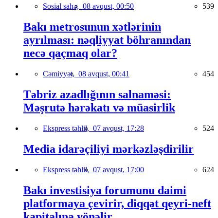
Sosial sahə,
08 avqust, 00:50
539
Bakı metrosunun xətlərinin
ayrılması: nəqliyyat böhranından
necə qaçmaq olar?
Cəmiyyət,
08 avqust, 00:41
454
Təbriz azadlığının salnaməsi:
Məşrutə hərəkatı və müasirlik
Ekspress təhlil,
07 avqust, 17:28
524
Media idarəçiliyi mərkəzləşdirilir
Ekspress təhlil,
07 avqust, 17:00
624
Bakı investisiya forumunu daimi
platformaya çevirir, diqqət qeyri-neft
kapitalına yönəlir