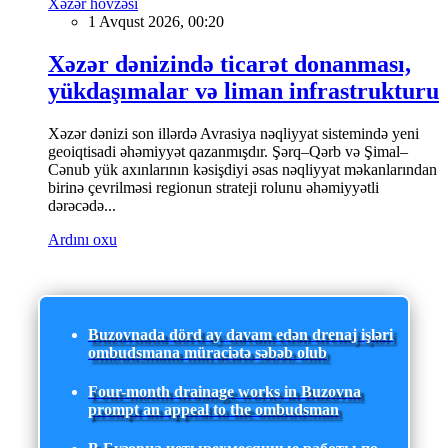
Xəzər hövzəsi
1 Avqust 2026, 00:20
Xəzər dənizində ticarət donanması,
yükdaşımalar və liman infrastrukturu
Xəzər dənizi son illərdə Avrasiya nəqliyyat sistemində yeni
geoiqtisadi əhəmiyyət qazanmışdır. Şərq–Qərb və Şimal–
Cənub yük axınlarının kəsişdiyi əsas nəqliyyat məkanlarından
birinə çevrilməsi regionun strateji rolunu əhəmiyyətli
dərəcədə...
Ardını oxu
Buzovnada dörd ay davam edən drenaj işləri
ombudsmana müraciətə səbəb olub
Four-month drainage works in Buzovna
prompt an appeal to the ombudsman