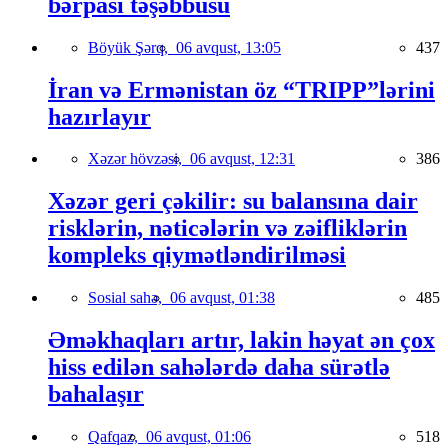
bərpası təşəbbüsü
Böyük Şərq,
06 avqust, 13:05
437
İran və Ermənistan öz “TRIPP”lərini
hazırlayır
Xəzər hövzəsi,
06 avqust, 12:31
386
Xəzər geri çəkilir: su balansına dair
risklərin, nəticələrin və zəifliklərin
kompleks qiymətləndirilməsi
Sosial sahə,
06 avqust, 01:38
485
Əməkhaqları artır, lakin həyat ən çox
hiss edilən sahələrdə daha sürətlə
bahalaşır
Qafqaz,
06 avqust, 01:06
518