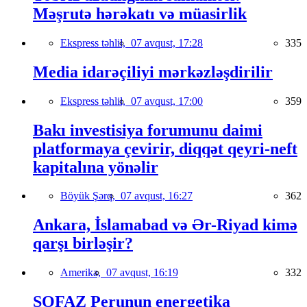
Məşrutə hərəkatı və müasirlik
Ekspress təhlil,
07 avqust, 17:28
335
Media idarəçiliyi mərkəzləşdirilir
Ekspress təhlil,
07 avqust, 17:00
359
Bakı investisiya forumunu daimi
platformaya çevirir, diqqət qeyri-neft
kapitalına yönəlir
Böyük Şərq,
07 avqust, 16:27
362
Ankara, İslamabad və Ər-Riyad kimə
qarşı birləşir?
Amerika,
07 avqust, 16:19
332
SOFAZ Perunun energetika