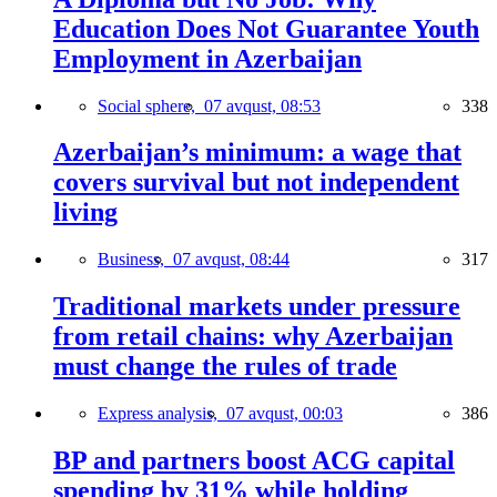
Education Does Not Guarantee Youth
Employment in Azerbaijan
Social sphere,
07 avqust, 08:53
338
Azerbaijan’s minimum: a wage that
covers survival but not independent
living
Business,
07 avqust, 08:44
317
Traditional markets under pressure
from retail chains: why Azerbaijan
must change the rules of trade
Express analysis,
07 avqust, 00:03
386
BP and partners boost ACG capital
spending by 31% while holding