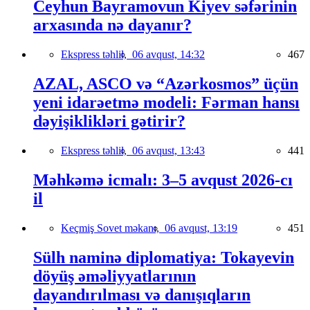
Ceyhun Bayramovun Kiyev səfərinin
arxasında nə dayanır?
Ekspress təhlil,
06 avqust, 14:32
467
AZAL, ASCO və “Azərkosmos” üçün
yeni idarəetmə modeli: Fərman hansı
dəyişiklikləri gətirir?
Ekspress təhlil,
06 avqust, 13:43
441
Məhkəmə icmalı: 3–5 avqust 2026-cı
il
Keçmiş Sovet məkanı,
06 avqust, 13:19
451
Sülh naminə diplomatiya: Tokayevin
döyüş əməliyyatlarının
dayandırılması və danışıqların