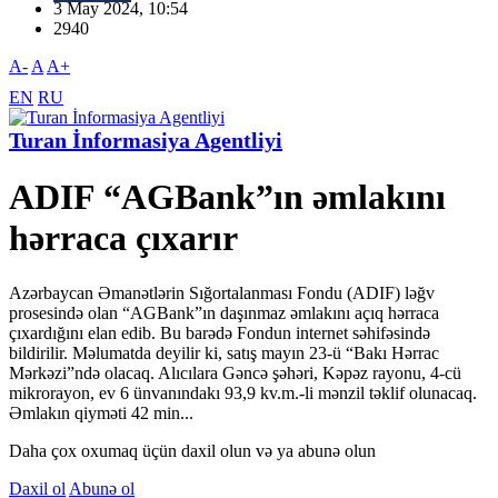
3 May 2024, 10:54
2940
A-
A
A+
EN
RU
Turan İnformasiya Agentliyi
ADIF “AGBank”ın əmlakını
hərraca çıxarır
Azərbaycan Əmanətlərin Sığortalanması Fondu (ADIF) ləğv
prosesində olan “AGBank”ın daşınmaz əmlakını açıq hərraca
çıxardığını elan edib. Bu barədə Fondun internet səhifəsində
bildirilir. Məlumatda deyilir ki, satış mayın 23-ü “Bakı Hərrac
Mərkəzi”ndə olacaq. Alıcılara Gəncə şəhəri, Kəpəz rayonu, 4-cü
mikrorayon, ev 6 ünvanındakı 93,9 kv.m.-li mənzil təklif olunacaq.
Əmlakın qiyməti 42 min...
Daha çox oxumaq üçün daxil olun və ya abunə olun
Daxil ol
Abunə ol