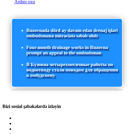
Ardını oxu
Buzovnada dörd ay davam edən drenaj işləri
ombudsmana müraciətə səbəb olub
Four-month drainage works in Buzovna
prompt an appeal to the ombudsman
В Бузовна четырехмесячные работы по
водоотводу стали поводом для обращения
к омбудсмену
Bizi sosial şəbəkələrdə izləyin