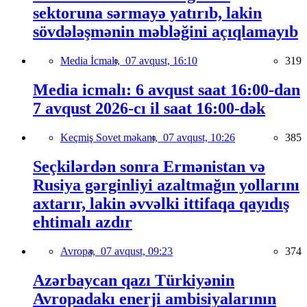
sektoruna sərmayə yatırıb, lakin
sövdələşmənin məbləğini açıqlamayıb
Media İcmalı,
07 avqust, 16:10
319
Media icmalı: 6 avqust saat 16:00-dan
7 avqust 2026-cı il saat 16:00-dək
Keçmiş Sovet məkanı,
07 avqust, 10:26
385
Seçkilərdən sonra Ermənistan və
Rusiya gərginliyi azaltmağın yollarını
axtarır, lakin əvvəlki ittifaqa qayıdış
ehtimalı azdır
Avropa,
07 avqust, 09:23
374
Azərbaycan qazı Türkiyənin
Avropadakı enerji ambisiyalarının