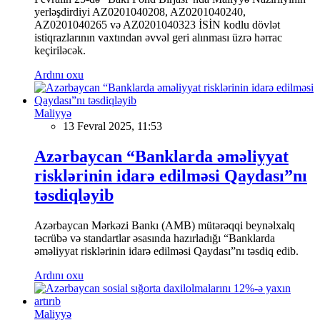
yerləşdirdiyi AZ0201040208, AZ0201040240,
AZ0201040265 və AZ0201040323 İSİN kodlu dövlət
istiqrazlarının vaxtından əvvəl geri alınması üzrə hərrac
keçiriləcək.
Ardını oxu
Maliyyə
13 Fevral 2025, 11:53
Azərbaycan “Banklarda əməliyyat
risklərinin idarə edilməsi Qaydası”nı
təsdiqləyib
Azərbaycan Mərkəzi Bankı (AMB) mütərəqqi beynəlxalq
təcrübə və standartlar əsasında hazırladığı “Banklarda
əməliyyat risklərinin idarə edilməsi Qaydası”nı təsdiq edib.
Ardını oxu
Maliyyə