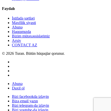
Faydalı
İstifadə şərtləri
Məxfilik siyasti
Abunə
Haqqımızda
Bizim mütəxəssislərimiz
Arxiv
CONTACT AZ
© 2026 Turan. Bütün hüquqlar qorunur.
Abunə
Daxil ol
Bizi facebookda izləyin
Bizə email yazın
Bizi teleqram-da izləyin
Bizi youtube-də izləyin