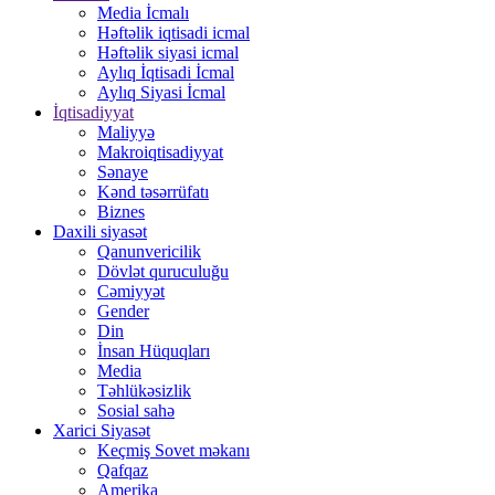
Media İcmalı
Həftəlik iqtisadi icmal
Həftəlik siyasi icmal
Aylıq İqtisadi İcmal
Aylıq Siyasi İcmal
İqtisadiyyat
Maliyyə
Makroiqtisadiyyat
Sənaye
Kənd təsərrüfatı
Biznes
Daxili siyasət
Qanunvericilik
Dövlət quruculuğu
Cəmiyyət
Gender
Din
İnsan Hüquqları
Media
Təhlükəsizlik
Sosial sahə
Xarici Siyasət
Keçmiş Sovet məkanı
Qafqaz
Amerika