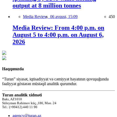
output at 8 million tonnes
Media Review,
06 avqust, 15:09
450
Media Review: From 4:00 p.m. on
August 5 to 4:00 p.m. on August 6,
2026
Haqqımızda
“Turan” siyasət, iqtisadiyyat və cəmiyyət həyatının qovuşuğunda
fəaliyyət göstərən müstəqil analitik qurumdur.
Turan analitik xidməti
Bakı, AZ1010
Süleyman Rəhimov küç.,186, Mən. 24
Tel.: (+99412) 440 11 96
agency@turan.az