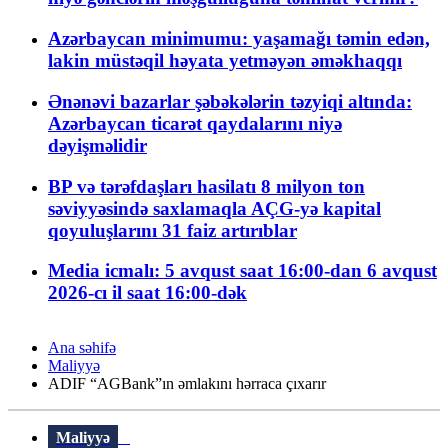
Azərbaycan minimumu: yaşamağı təmin edən,
lakin müstəqil həyata yetməyən əməkhaqqı
Ənənəvi bazarlar şəbəkələrin təzyiqi altında:
Azərbaycan ticarət qaydalarını niyə
dəyişməlidir
BP və tərəfdaşları hasilatı 8 milyon ton
səviyyəsində saxlamaqla AÇG-yə kapital
qoyuluşlarını 31 faiz artırıblar
Media icmalı: 5 avqust saat 16:00-dan 6 avqust
2026-cı il saat 16:00-dək
Ana səhifə
Maliyyə
ADIF “AGBank”ın əmlakını hərraca çıxarır
Maliyyə