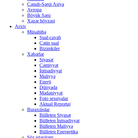
Cənub-Şərqi Asiya
Avropa
Böyük Şərq
Xəzər hövzəsi
Arxiv
Müsahibə
Sual-cavab
Çətin sual
Bizimkiler
Xəbərlər
Siyasət
Cəmiyyət
İqtisadiyyat
Maliyyə
Enerji
Dünyada
Mədəniyyət
Foto sessiyalar
Aktual Reportaj
Buraxılışlar
Bülleten Siyasət
Bülleten İqtisadiyyat
Bülleten Maliyyə
Bülleten Energetika
Söz istəyirəm