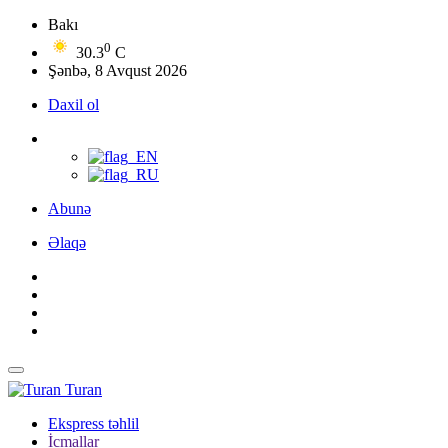
Bakı
0
30.3
C
Şənbə, 8 Avqust 2026
Daxil ol
Abunə
Əlaqə
Turan
Ekspress təhlil
İcmallar