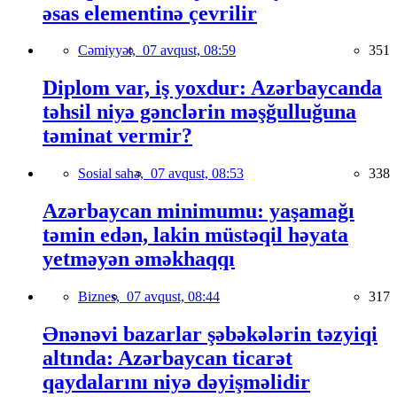
əsas elementinə çevrilir
Cəmiyyət,
07 avqust, 08:59
351
Diplom var, iş yoxdur: Azərbaycanda
təhsil niyə gənclərin məşğulluğuna
təminat vermir?
Sosial sahə,
07 avqust, 08:53
338
Azərbaycan minimumu: yaşamağı
təmin edən, lakin müstəqil həyata
yetməyən əməkhaqqı
Biznes,
07 avqust, 08:44
317
Ənənəvi bazarlar şəbəkələrin təzyiqi
altında: Azərbaycan ticarət
qaydalarını niyə dəyişməlidir