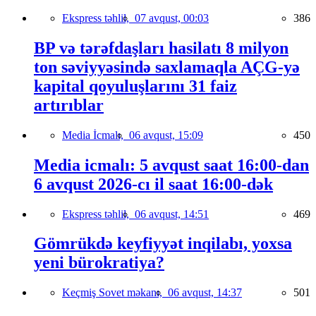
Ekspress təhlil,
07 avqust, 00:03
386
BP və tərəfdaşları hasilatı 8 milyon
ton səviyyəsində saxlamaqla AÇG-yə
kapital qoyuluşlarını 31 faiz
artırıblar
Media İcmalı,
06 avqust, 15:09
450
Media icmalı: 5 avqust saat 16:00-dan
6 avqust 2026-cı il saat 16:00-dək
Ekspress təhlil,
06 avqust, 14:51
469
Gömrükdə keyfiyyət inqilabı, yoxsa
yeni bürokratiya?
Keçmiş Sovet məkanı,
06 avqust, 14:37
501