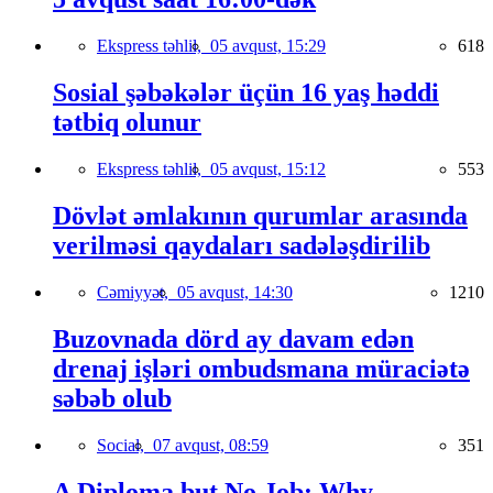
Ekspress təhlil,
05 avqust, 15:29
618
Sosial şəbəkələr üçün 16 yaş həddi
tətbiq olunur
Ekspress təhlil,
05 avqust, 15:12
553
Dövlət əmlakının qurumlar arasında
verilməsi qaydaları sadələşdirilib
Cəmiyyət,
05 avqust, 14:30
1210
Buzovnada dörd ay davam edən
drenaj işləri ombudsmana müraciətə
səbəb olub
Social,
07 avqust, 08:59
351
A Diploma but No Job: Why