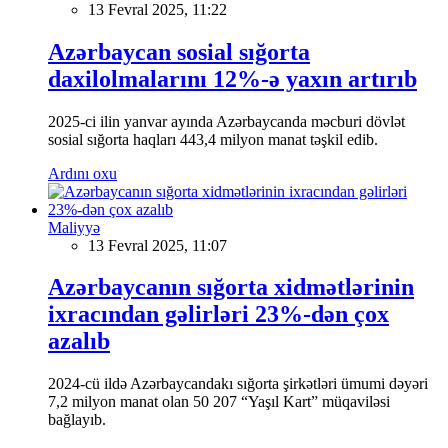
13 Fevral 2025, 11:22
Azərbaycan sosial sığorta
daxilolmalarını 12%-ə yaxın artırıb
2025-ci ilin yanvar ayında Azərbaycanda məcburi dövlət
sosial sığorta haqları 443,4 milyon manat təşkil edib.
Ardını oxu
Maliyyə
13 Fevral 2025, 11:07
Azərbaycanın sığorta xidmətlərinin
ixracından gəlirləri 23%-dən çox
azalıb
2024-cü ildə Azərbaycandakı sığorta şirkətləri ümumi dəyəri
7,2 milyon manat olan 50 207 “Yaşıl Kart” müqaviləsi
bağlayıb.