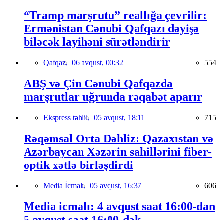
“Tramp marşrutu” reallığa çevrilir:
Ermənistan Cənubi Qafqazı dəyişə
biləcək layihəni sürətləndirir
Qafqaz,
06 avqust, 00:32
554
ABŞ və Çin Cənubi Qafqazda
marşrutlar uğrunda rəqabət aparır
Ekspress təhlil,
05 avqust, 18:11
715
Rəqəmsal Orta Dəhliz: Qazaxıstan və
Azərbaycan Xəzərin sahillərini fiber-
optik xətlə birləşdirdi
Media İcmalı,
05 avqust, 16:37
606
Media icmalı: 4 avqust saat 16:00-dan
5 avqust saat 16:00-dək