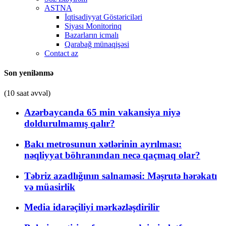
ASTNA
İqtisadiyyat Göstəriciləri
Siyası Monitorinq
Bazarların icmalı
Qarabağ münaqişəsi
Contact az
Son yenilənmə
(10 saat əvvəl)
Azərbaycanda 65 min vakansiya niyə
doldurulmamış qalır?
Bakı metrosunun xətlərinin ayrılması:
nəqliyyat böhranından necə qaçmaq olar?
Təbriz azadlığının salnaməsi: Məşrutə hərəkatı
və müasirlik
Media idarəçiliyi mərkəzləşdirilir