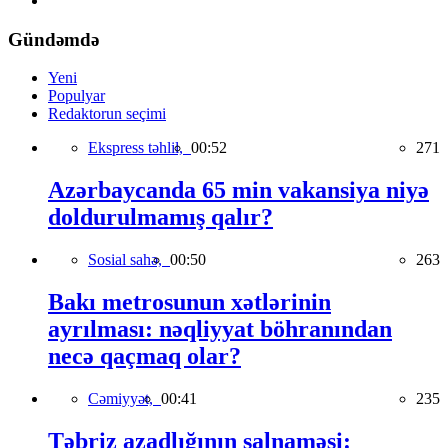
Gündəmdə
Yeni
Populyar
Redaktorun seçimi
Ekspress təhlil,
00:52
271
Azərbaycanda 65 min vakansiya niyə
doldurulmamış qalır?
Sosial sahə,
00:50
263
Bakı metrosunun xətlərinin
ayrılması: nəqliyyat böhranından
necə qaçmaq olar?
Cəmiyyət,
00:41
235
Təbriz azadlığının salnaməsi: