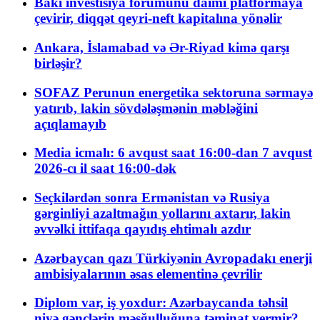
Bakı investisiya forumunu daimi platformaya
çevirir, diqqət qeyri-neft kapitalına yönəlir
Ankara, İslamabad və Ər-Riyad kimə qarşı
birləşir?
SOFAZ Perunun energetika sektoruna sərmayə
yatırıb, lakin sövdələşmənin məbləğini
açıqlamayıb
Media icmalı: 6 avqust saat 16:00-dan 7 avqust
2026-cı il saat 16:00-dək
Seçkilərdən sonra Ermənistan və Rusiya
gərginliyi azaltmağın yollarını axtarır, lakin
əvvəlki ittifaqa qayıdış ehtimalı azdır
Azərbaycan qazı Türkiyənin Avropadakı enerji
ambisiyalarının əsas elementinə çevrilir
Diplom var, iş yoxdur: Azərbaycanda təhsil
niyə gənclərin məşğulluğuna təminat vermir?