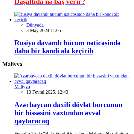
Daşaltıda nə baş verir?
Dünyada
3 May 2024 11:05
Rusiya davamlı hücum nəticəsində
daha bir kəndi ələ keçirib
Maliyyə
Maliyyə
13 Fevral 2025, 12:43
Azərbaycan daxili dövlət borcunun
bir hissəsini vaxtından əvvəl
qaytaracaq
Fevralın 25-də "Bakı Fond Birjası"nda Maliyyə Nazirliyinin