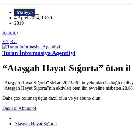
Maliyyə
4 Aprel 2024, 13:30
2819
A-
A
A+
EN
RU
Turan İnformasiya Agentliyi
“Atəşgah Həyat Sığorta” ötən il
“Atəşgah Həyat Sığorta” şirkəti 2023-cü ilin yekunları ilə bağlı maliy
“Atəşgah Həyat Sığorta”nın aktivləri ötən ilin əvvəlinə nisbətən 28,6
Daha çox oxumaq üçün daxil olun və ya abunə olun
Daxil ol
Abunə ol
Atəşgah Həyat Sığorta