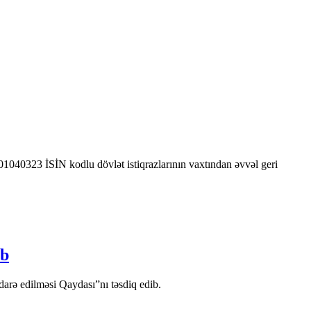
0323 İSİN kodlu dövlət istiqrazlarının vaxtından əvvəl geri
ib
arə edilməsi Qaydası”nı təsdiq edib.