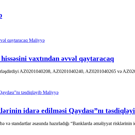
b
Maliyyə
hissəsini vaxtından əvvəl qaytaracaq
 yerləşdirdiyi AZ0201040208, AZ0201040240, AZ0201040265 və AZ020104
Maliyyə
ərinin idarə edilməsi Qaydası”nı təsdiqləy
ə standartlar əsasında hazırladığı “Banklarda əməliyyat risklərinin id