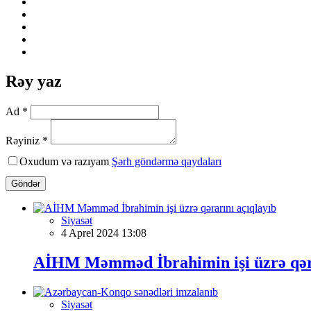
Rəy yaz
Ad *
Rəyiniz *
Oxudum və razıyam
Şərh göndərmə qaydaları
Göndər
Siyasət
4 Aprel 2024 13:08
AİHM Məmməd İbrahimin işi üzrə qəra
Siyasət