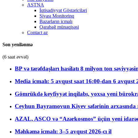
ASTNA
İqtisadiyyat Göstəriciləri
Siyası Monitorinq
Bazarların icmalı
Qarabağ münaqişəsi
Contact az
Son yenilənmə
(6 saat əvvəl)
BP və tərəfdaşları hasilatı 8 milyon ton səviyyəs
Media icmalı: 5 avqust saat 16:00-dan 6 avqust 2
Gömrükdə keyfiyyət inqilabı, yoxsa yeni bürokr
Ceyhun Bayramovun Kiyev səfərinin arxasında 
AZAL, ASCO və “Azərkosmos” üçün yeni idarəetm
Məhkəmə icmalı: 3–5 avqust 2026-cı il