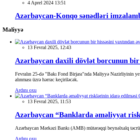
4 Aprel 2024 13:51
Azərbaycan-Konqo sənədləri imzalanı
Maliyyə
13 Fevral 2025, 12:43
Azərbaycan daxili dövlət borcunun bir 
Fevralın 25-də "Bakı Fond Birjası"nda Maliyyə Nazirliyinin
alınması üzrə hərrac keçiriləcək.
Ardını oxu
13 Fevral 2025, 11:53
Azərbaycan “Banklarda əməliyyat riskl
Azərbaycan Mərkəzi Bankı (AMB) mütərəqqi beynəlxalq təcrübə v
Ardını oxu