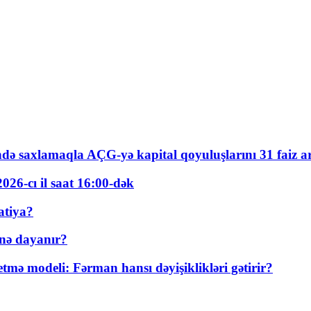
ində saxlamaqla AÇG-yə kapital qoyuluşlarını 31 faiz ar
026-cı il saat 16:00-dək
atiya?
nə dayanır?
ə modeli: Fərman hansı dəyişiklikləri gətirir?