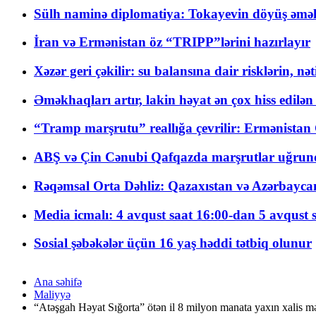
Sülh naminə diplomatiya: Tokayevin döyüş əməli
İran və Ermənistan öz “TRIPP”lərini hazırlayır
Xəzər geri çəkilir: su balansına dair risklərin, nə
Əməkhaqları artır, lakin həyat ən çox hiss edilən
“Tramp marşrutu” reallığa çevrilir: Ermənistan C
ABŞ və Çin Cənubi Qafqazda marşrutlar uğrund
Rəqəmsal Orta Dəhliz: Qazaxıstan və Azərbaycan Xə
Media icmalı: 4 avqust saat 16:00-dan 5 avqust 
Sosial şəbəkələr üçün 16 yaş həddi tətbiq olunur
Ana səhifə
Maliyyə
“Atəşgah Həyat Sığorta” ötən il 8 milyon manata yaxın xalis mə