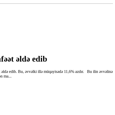
fəət əldə edib
ət əldə edib. Bu, əvvəlki illə müqayisədə 11,6% azdır. Bu ilin əvvəlinə
on ma...