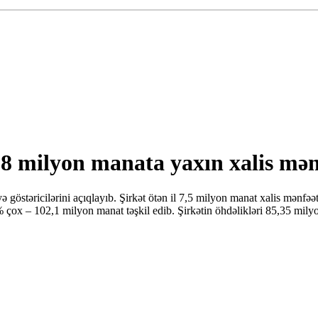
 8 milyon manata yaxın xalis mən
yə göstəricilərini açıqlayıb. Şirkət ötən il 7,5 milyon manat xalis mənfə
% çox – 102,1 milyon manat təşkil edib. Şirkətin öhdəlikləri 85,35 mily