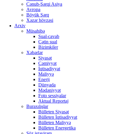
Cənub-Şərqi Asiya
Avropa
Böyük Şərq
Xəzər hövzəsi
Arxiv
Müsahibə
Sual-cavab
Çətin sual
Bizimkiler
Xəbərlər
Siyasət
Cəmiyyət
İqtisadiyyat
Maliyyə
Enerji
Dünyada
Mədəniyyət
Foto sessiyalar
Aktual Reportaj
Buraxılışlar
Bülleten Siyasət
Bülleten İqtisadiyyat
Bülleten Maliyyə
Bülleten Energetika
Söz istəyirəm