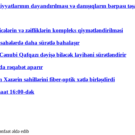
yyatlarının dayandırılması və danışıqların bərpası tə
ticələrin və zəifliklərin kompleks qiymətləndirilməsi
 sahələrdə daha sürətlə bahalaşır
ənubi Qafqazı dəyişə biləcək layihəni sürətləndirir
a rəqabət aparır
zərin sahillərini fiber-optik xətlə birləşdirdi
saat 16:00-dək
nfəət əldə edib