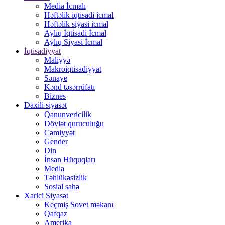
Media İcmalı
Həftəlik iqtisadi icmal
Həftəlik siyasi icmal
Aylıq İqtisadi İcmal
Aylıq Siyasi İcmal
İqtisadiyyat
Maliyyə
Makroiqtisadiyyat
Sənaye
Kənd təsərrüfatı
Biznes
Daxili siyasət
Qanunvericilik
Dövlət quruculuğu
Cəmiyyət
Gender
Din
İnsan Hüquqları
Media
Təhlükəsizlik
Sosial sahə
Xarici Siyasət
Keçmiş Sovet məkanı
Qafqaz
Amerika