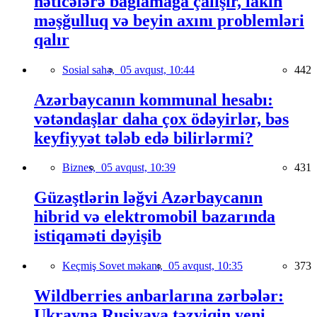
nəticələrə bağlamağa çalışır, lakin
məşğulluq və beyin axını problemləri
qalır
Sosial sahə,
05 avqust, 10:44
442
Azərbaycanın kommunal hesabı:
vətəndaşlar daha çox ödəyirlər, bəs
keyfiyyət tələb edə bilirlərmi?
Biznes,
05 avqust, 10:39
431
Güzəştlərin ləğvi Azərbaycanın
hibrid və elektromobil bazarında
istiqaməti dəyişib
Keçmiş Sovet məkanı,
05 avqust, 10:35
373
Wildberries anbarlarına zərbələr:
Ukrayna Rusiyaya təzyiqin yeni