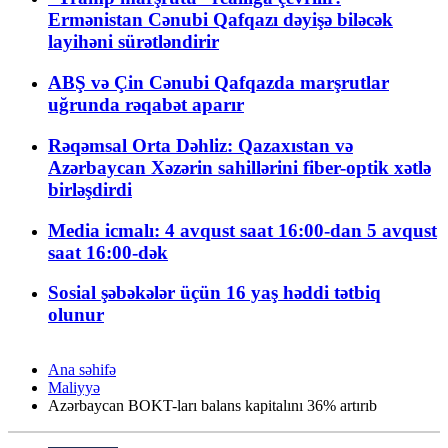
Ermənistan Cənubi Qafqazı dəyişə biləcək
layihəni sürətləndirir
ABŞ və Çin Cənubi Qafqazda marşrutlar
uğrunda rəqabət aparır
Rəqəmsal Orta Dəhliz: Qazaxıstan və
Azərbaycan Xəzərin sahillərini fiber-optik xətlə
birləşdirdi
Media icmalı: 4 avqust saat 16:00-dan 5 avqust
saat 16:00-dək
Sosial şəbəkələr üçün 16 yaş həddi tətbiq
olunur
Ana səhifə
Maliyyə
Azərbaycan BOKT-ları balans kapitalını 36% artırıb