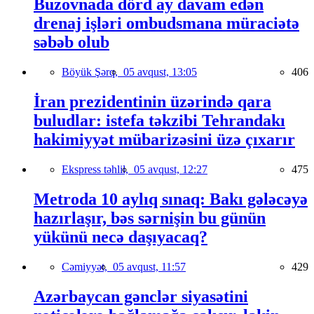
Buzovnada dörd ay davam edən
drenaj işləri ombudsmana müraciətə
səbəb olub
Böyük Şərq,
05 avqust, 13:05
406
İran prezidentinin üzərində qara
buludlar: istefa təkzibi Tehrandakı
hakimiyyət mübarizəsini üzə çıxarır
Ekspress təhlil,
05 avqust, 12:27
475
Metroda 10 aylıq sınaq: Bakı gələcəyə
hazırlaşır, bəs sərnişin bu günün
yükünü necə daşıyacaq?
Cəmiyyət,
05 avqust, 11:57
429
Azərbaycan gənclər siyasətini