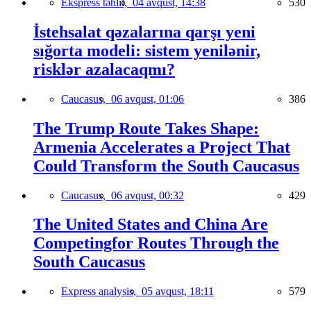
Ekspress təhlil,
04 avqust, 14:38
530
İstehsalat qəzalarına qarşı yeni
sığorta modeli: sistem yenilənir,
risklər azalacaqmı?
Caucasus,
06 avqust, 01:06
386
The Trump Route Takes Shape:
Armenia Accelerates a Project That
Could Transform the South Caucasus
Caucasus,
06 avqust, 00:32
429
The United States and China Are
Competingfor Routes Through the
South Caucasus
Express analysis,
05 avqust, 18:11
579