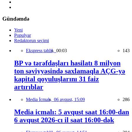
Gündəmdə
Yeni
Populyar
Redaktorun seçimi
Ekspress təhlil,
00:03
143
BP və tərəfdaşları hasilatı 8 milyon
ton səviyyəsində saxlamaqla AÇG-yə
kapital qoyuluşlarını 31 faiz
artırıblar
Media İcmalı,
06 avqust, 15:09
286
Media icmalı: 5 avqust saat 16:00-dan
6 avqust 2026-cı il saat 16:00-dək