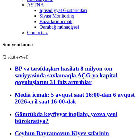
ASTNA
İqtisadiyyat Göstəriciləri
Siyası Monitorinq
Bazarların icmalı
Qarabağ münaqişəsi
Contact az
Son yenilənmə
(2 saat əvvəl)
BP və tərəfdaşları hasilatı 8 milyon ton
səviyyəsində saxlamaqla AÇG-yə kapital
qoyuluşlarını 31 faiz artırıblar
Media icmalı: 5 avqust saat 16:00-dan 6 avqust
2026-cı il saat 16:00-dək
Gömrükdə keyfiyyət inqilabı, yoxsa yeni
bürokratiya?
Ceyhun Bayramovun Kiyev səfərinin