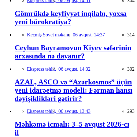
Ekspress təhlil,
06 avqust, 14:51
304
Gömrükdə keyfiyyət inqilabı, yoxsa
yeni bürokratiya?
Keçmiş Sovet məkanı,
06 avqust, 14:37
314
Ceyhun Bayramovun Kiyev səfərinin
arxasında nə dayanır?
Ekspress təhlil,
06 avqust, 14:32
302
AZAL, ASCO və “Azərkosmos” üçün
yeni idarəetmə modeli: Fərman hansı
dəyişiklikləri gətirir?
Ekspress təhlil,
06 avqust, 13:43
293
Məhkəmə icmalı: 3–5 avqust 2026-cı
il