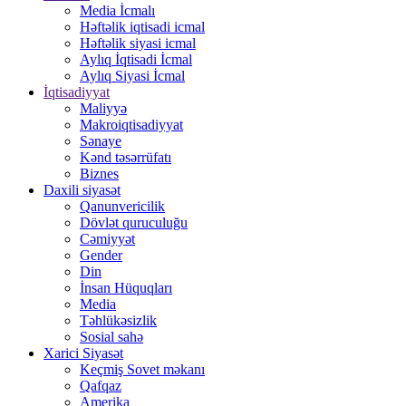
Media İcmalı
Həftəlik iqtisadi icmal
Həftəlik siyasi icmal
Aylıq İqtisadi İcmal
Aylıq Siyasi İcmal
İqtisadiyyat
Maliyyə
Makroiqtisadiyyat
Sənaye
Kənd təsərrüfatı
Biznes
Daxili siyasət
Qanunvericilik
Dövlət quruculuğu
Cəmiyyət
Gender
Din
İnsan Hüquqları
Media
Təhlükəsizlik
Sosial sahə
Xarici Siyasət
Keçmiş Sovet məkanı
Qafqaz
Amerika