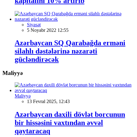
kapitalını 10% artırıb
Siyasət
5 Noyabr 2022 12:55
Azərbaycan SQ Qarabağda erməni
silahlı dəstələrinə nəzarəti
gücləndirəcək
Maliyyə
Maliyyə
13 Fevral 2025, 12:43
Azərbaycan daxili dövlət borcunun
bir hissəsini vaxtından əvvəl
qaytaracaq