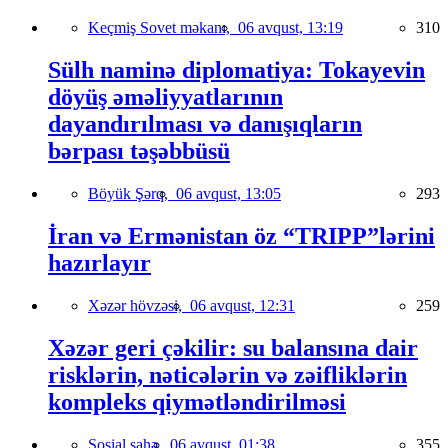
Keçmiş Sovet məkanı,
06 avqust, 13:19
310
Sülh naminə diplomatiya: Tokayevin
döyüş əməliyyatlarının
dayandırılması və danışıqların
bərpası təşəbbüsü
Böyük Şərq,
06 avqust, 13:05
293
İran və Ermənistan öz “TRIPP”lərini
hazırlayır
Xəzər hövzəsi,
06 avqust, 12:31
259
Xəzər geri çəkilir: su balansına dair
risklərin, nəticələrin və zəifliklərin
kompleks qiymətləndirilməsi
Sosial sahə,
06 avqust, 01:38
355