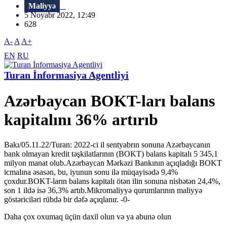
Maliyyə
5 Noyabr 2022, 12:49
628
A-
A
A+
EN
RU
Turan İnformasiya Agentliyi
Azərbaycan BOKT-ları balans
kapitalını 36% artırıb
Bakı/05.11.22/Turan: 2022-ci il sentyabrın sonuna Azərbaycanın
bank olmayan kredit təşkilatlarının (BOKT) balans kapitalı 5 345,1
milyon manat olub.Azərbaycan Mərkəzi Bankının açıqladığı BOKT
icmalına əsasən, bu, iyunun sonu ilə müqayisədə 9,4%
çoxdur.BOKT-ların balans kapitalı ötən ilin sonuna nisbətən 24,4%,
son 1 ildə isə 36,3% artıb.Mikromaliyyə qurumlarının maliyyə
göstəriciləri rübdə bir dəfə açıqlanır. -0-
Daha çox oxumaq üçün daxil olun və ya abunə olun