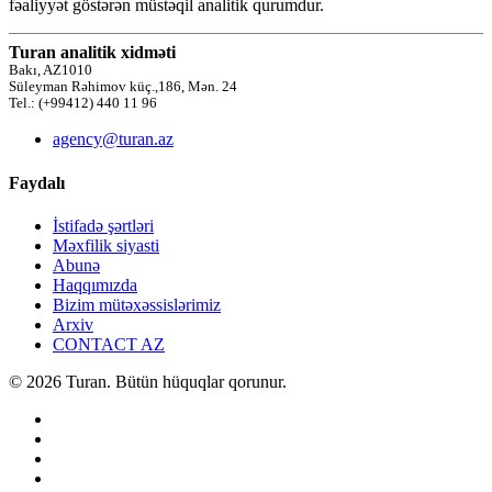
fəaliyyət göstərən müstəqil analitik qurumdur.
Turan analitik xidməti
Bakı, AZ1010
Süleyman Rəhimov küç.,186, Mən. 24
Tel.: (+99412) 440 11 96
agency@turan.az
Faydalı
İstifadə şərtləri
Məxfilik siyasti
Abunə
Haqqımızda
Bizim mütəxəssislərimiz
Arxiv
CONTACT AZ
© 2026 Turan. Bütün hüquqlar qorunur.