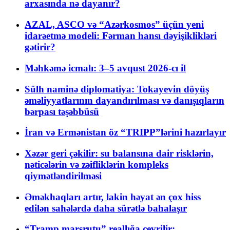
arxasında nə dayanır?
AZAL, ASCO və “Azərkosmos” üçün yeni
idarəetmə modeli: Fərman hansı dəyişiklikləri
gətirir?
Məhkəmə icmalı: 3–5 avqust 2026-cı il
Sülh naminə diplomatiya: Tokayevin döyüş
əməliyyatlarının dayandırılması və danışıqların
bərpası təşəbbüsü
İran və Ermənistan öz “TRIPP”lərini hazırlayır
Xəzər geri çəkilir: su balansına dair risklərin,
nəticələrin və zəifliklərin kompleks
qiymətləndirilməsi
Əməkhaqları artır, lakin həyat ən çox hiss
edilən sahələrdə daha sürətlə bahalaşır
“Tramp marşrutu” reallığa çevrilir: