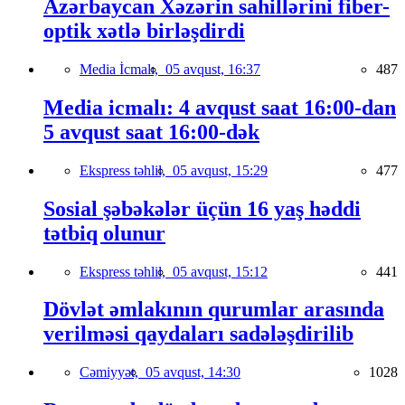
Azərbaycan Xəzərin sahillərini fiber-
optik xətlə birləşdirdi
Media İcmalı,
05 avqust, 16:37
487
Media icmalı: 4 avqust saat 16:00-dan
5 avqust saat 16:00-dək
Ekspress təhlil,
05 avqust, 15:29
477
Sosial şəbəkələr üçün 16 yaş həddi
tətbiq olunur
Ekspress təhlil,
05 avqust, 15:12
441
Dövlət əmlakının qurumlar arasında
verilməsi qaydaları sadələşdirilib
Cəmiyyət,
05 avqust, 14:30
1028