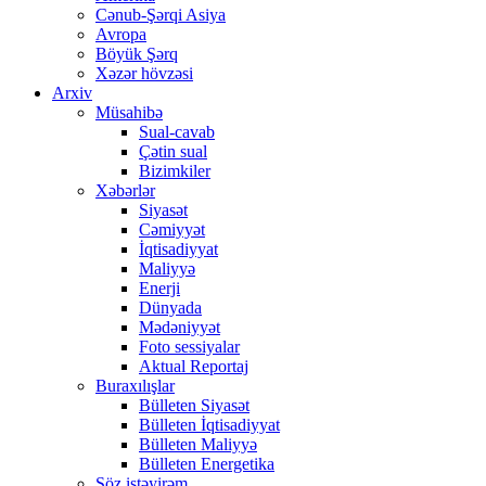
Cənub-Şərqi Asiya
Avropa
Böyük Şərq
Xəzər hövzəsi
Arxiv
Müsahibə
Sual-cavab
Çətin sual
Bizimkiler
Xəbərlər
Siyasət
Cəmiyyət
İqtisadiyyat
Maliyyə
Enerji
Dünyada
Mədəniyyət
Foto sessiyalar
Aktual Reportaj
Buraxılışlar
Bülleten Siyasət
Bülleten İqtisadiyyat
Bülleten Maliyyə
Bülleten Energetika
Söz istəyirəm