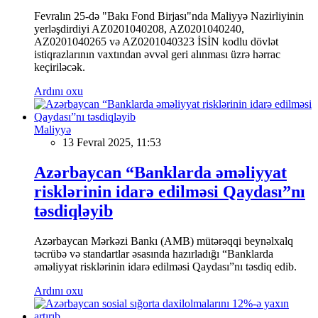
Fevralın 25-də "Bakı Fond Birjası"nda Maliyyə Nazirliyinin
yerləşdirdiyi AZ0201040208, AZ0201040240,
AZ0201040265 və AZ0201040323 İSİN kodlu dövlət
istiqrazlarının vaxtından əvvəl geri alınması üzrə hərrac
keçiriləcək.
Ardını oxu
Maliyyə
13 Fevral 2025, 11:53
Azərbaycan “Banklarda əməliyyat
risklərinin idarə edilməsi Qaydası”nı
təsdiqləyib
Azərbaycan Mərkəzi Bankı (AMB) mütərəqqi beynəlxalq
təcrübə və standartlar əsasında hazırladığı “Banklarda
əməliyyat risklərinin idarə edilməsi Qaydası”nı təsdiq edib.
Ardını oxu