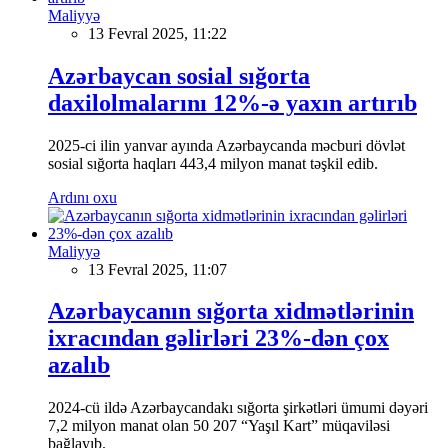
Maliyyə
13 Fevral 2025, 11:22
Azərbaycan sosial sığorta
daxilolmalarını 12%-ə yaxın artırıb
2025-ci ilin yanvar ayında Azərbaycanda məcburi dövlət
sosial sığorta haqları 443,4 milyon manat təşkil edib.
Ardını oxu
Maliyyə
13 Fevral 2025, 11:07
Azərbaycanın sığorta xidmətlərinin
ixracından gəlirləri 23%-dən çox
azalıb
2024-cü ildə Azərbaycandakı sığorta şirkətləri ümumi dəyəri
7,2 milyon manat olan 50 207 “Yaşıl Kart” müqaviləsi
bağlayıb.