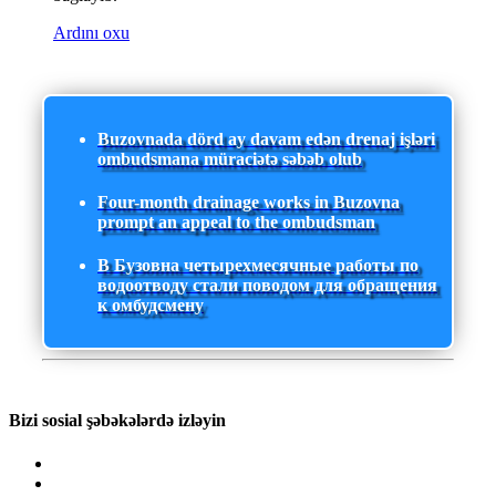
Ardını oxu
Buzovnada dörd ay davam edən drenaj işləri
ombudsmana müraciətə səbəb olub
Four-month drainage works in Buzovna
prompt an appeal to the ombudsman
В Бузовна четырехмесячные работы по
водоотводу стали поводом для обращения
к омбудсмену
Bizi sosial şəbəkələrdə izləyin