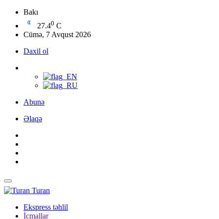
Bakı
0
27.4
C
Cümə, 7 Avqust 2026
Daxil ol
Abunə
Əlaqə
Turan
Ekspress təhlil
İcmallar