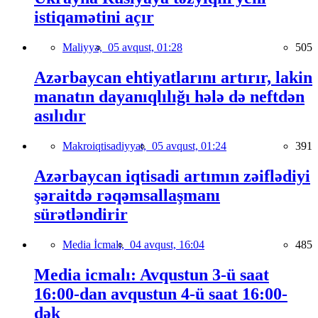
istiqamətini açır
Maliyyə,
05 avqust, 01:28
505
Azərbaycan ehtiyatlarını artırır, lakin
manatın dayanıqlılığı hələ də neftdən
asılıdır
Makroiqtisadiyyat,
05 avqust, 01:24
391
Azərbaycan iqtisadi artımın zəiflədiyi
şəraitdə rəqəmsallaşmanı
sürətləndirir
Media İcmalı,
04 avqust, 16:04
485
Media icmalı: Avqustun 3-ü saat
16:00-dan avqustun 4-ü saat 16:00-
dək