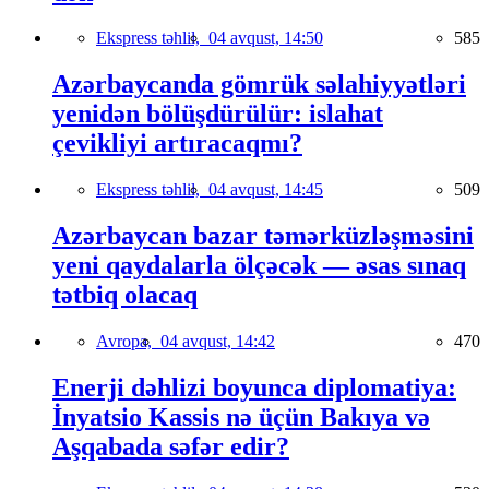
Ekspress təhlil,
04 avqust, 14:50
585
Azərbaycanda gömrük səlahiyyətləri
yenidən bölüşdürülür: islahat
çevikliyi artıracaqmı?
Ekspress təhlil,
04 avqust, 14:45
509
Azərbaycan bazar təmərküzləşməsini
yeni qaydalarla ölçəcək — əsas sınaq
tətbiq olacaq
Avropa,
04 avqust, 14:42
470
Enerji dəhlizi boyunca diplomatiya:
İnyatsio Kassis nə üçün Bakıya və
Aşqabada səfər edir?