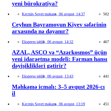
yeni bürokratiya?
Keçmiş Sovet məkanı,
06 avqust, 14:37
502
Ceyhun Bayramovun Kiyev səfərinin
arxasında nə dayanır?
Ekspress təhlil,
06 avqust, 14:32
467
AZAL, ASCO və “Azərkosmos” üçün
yeni idarəetmə modeli: Fərman hansı
dəyişiklikləri gətirir?
Ekspress təhlil,
06 avqust, 13:43
441
Məhkəmə icmalı: 3–5 avqust 2026-cı
il
Keçmiş Sovet məkanı,
06 avqust, 13:19
451