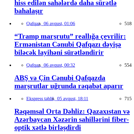
hiss edilən sahələrdə daha sürətlə
bahalaşır
Qafqaz,
06 avqust, 01:06
518
“Tramp marşrutu” reallığa çevrilir:
Ermənistan Cənubi Qafqazı dəyişə
biləcək layihəni sürətləndirir
Qafqaz,
06 avqust, 00:32
554
ABŞ və Çin Cənubi Qafqazda
marşrutlar uğrunda rəqabət aparır
Ekspress təhlil,
05 avqust, 18:11
715
Rəqəmsal Orta Dəhliz: Qazaxıstan və
Azərbaycan Xəzərin sahillərini fiber-
optik xətlə birləşdirdi