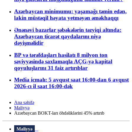
Azərbaycan minimumu: yaşamağı təmin edən,
lakin müstəqil həyata yetməyən əməkhaqqı
Ənənəvi bazarlar şəbəkələrin təzyiqi altında:
Azərbaycan ticarət qaydalarını niyə
dəyişməlidir
BP və tərəfdaşları hasilatı 8 milyon ton
səviyyəsində saxlamaqla AÇG-yə kapital
qoyuluşlarını 31 faiz artırıblar
Media icmalı: 5 avqust saat 16:00-dan 6 avqust
2026-cı il saat 16:00-dək
Ana səhifə
Maliyyə
Azərbaycan BOKT-ları öhdəliklərini 45% artırıb
Maliyyə