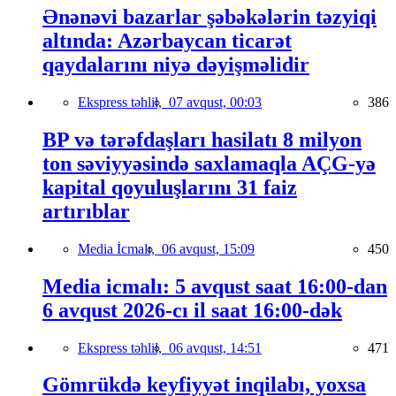
Ənənəvi bazarlar şəbəkələrin təzyiqi
altında: Azərbaycan ticarət
qaydalarını niyə dəyişməlidir
Ekspress təhlil,
07 avqust, 00:03
386
BP və tərəfdaşları hasilatı 8 milyon
ton səviyyəsində saxlamaqla AÇG-yə
kapital qoyuluşlarını 31 faiz
artırıblar
Media İcmalı,
06 avqust, 15:09
450
Media icmalı: 5 avqust saat 16:00-dan
6 avqust 2026-cı il saat 16:00-dək
Ekspress təhlil,
06 avqust, 14:51
471
Gömrükdə keyfiyyət inqilabı, yoxsa