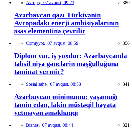
Avropa,
07 avqust, 09:23
380
Azərbaycan qazı Türkiyənin
Avropadakı enerji ambisiyalarının
əsas elementinə çevrilir
Cəmiyyət,
07 avqust, 08:59
356
Diplom var, iş yoxdur: Azərbaycanda
təhsil niyə gənclərin məşğulluğuna
təminat vermir?
Sosial sahə,
07 avqust, 08:53
341
Azərbaycan minimumu: yaşamağı
təmin edən, lakin müstəqil həyata
yetməyən əməkhaqqı
Biznes,
07 avqust, 08:44
321