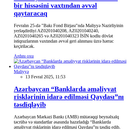
bir hissəsini vaxtından əvvəl
qaytaracaq
Fevralın 25-də "Bakı Fond Birjası"nda Maliyyə Nazirliyinin
yerləşdirdiyi AZ0201040208, AZ0201040240,
AZ0201040265 və AZ0201040323 İSİN kodlu dövlət
istiqrazlarının vaxtından əvvəl geri alınması üzrə hərrac
keçiriləcək.
Ardını oxu
Maliyyə
13 Fevral 2025, 11:53
Azərbaycan “Banklarda əməliyyat
risklərinin idarə edilməsi Qaydası”nı
təsdiqləyib
Azərbaycan Mərkəzi Bankı (AMB) mütərəqqi beynəlxalq
təcrübə və standartlar əsasında hazırladığı “Banklarda
əməliyyat risklərinin idarə edilməsi Qaydası”nı təsdiq edib.