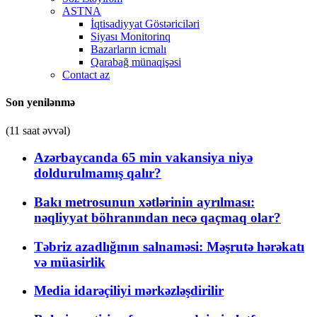
ASTNA
İqtisadiyyat Göstəriciləri
Siyası Monitorinq
Bazarların icmalı
Qarabağ münaqişəsi
Contact az
Son yenilənmə
(11 saat əvvəl)
Azərbaycanda 65 min vakansiya niyə
doldurulmamış qalır?
Bakı metrosunun xətlərinin ayrılması:
nəqliyyat böhranından necə qaçmaq olar?
Təbriz azadlığının salnaməsi: Məşrutə hərəkatı
və müasirlik
Media idarəçiliyi mərkəzləşdirilir