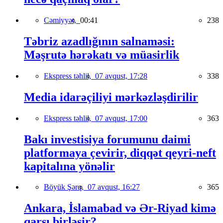
Cəmiyyət,
00:41
238
Təbriz azadlığının salnaməsi:
Məşrutə hərəkatı və müasirlik
Ekspress təhlil,
07 avqust, 17:28
338
Media idarəçiliyi mərkəzləşdirilir
Ekspress təhlil,
07 avqust, 17:00
363
Bakı investisiya forumunu daimi
platformaya çevirir, diqqət qeyri-neft
kapitalına yönəlir
Böyük Şərq,
07 avqust, 16:27
365
Ankara, İslamabad və Ər-Riyad kimə
qarşı birləşir?