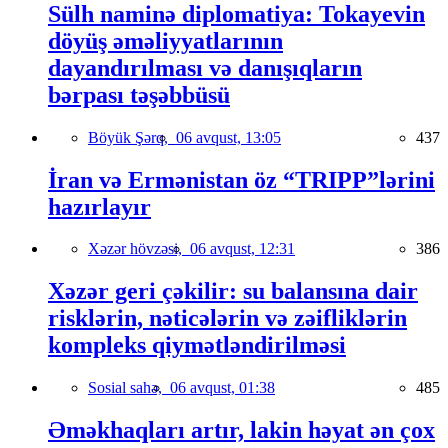
Sülh naminə diplomatiya: Tokayevin
döyüş əməliyyatlarının
dayandırılması və danışıqların
bərpası təşəbbüsü
Böyük Şərq,
06 avqust, 13:05
437
İran və Ermənistan öz “TRIPP”lərini
hazırlayır
Xəzər hövzəsi,
06 avqust, 12:31
386
Xəzər geri çəkilir: su balansına dair
risklərin, nəticələrin və zəifliklərin
kompleks qiymətləndirilməsi
Sosial sahə,
06 avqust, 01:38
485
Əməkhaqları artır, lakin həyat ən çox