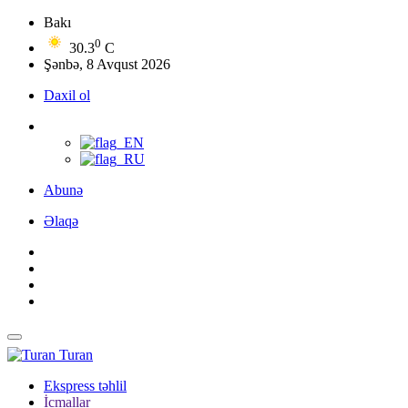
Bakı
0
30.3
C
Şənbə, 8 Avqust 2026
Daxil ol
Abunə
Əlaqə
Turan
Ekspress təhlil
İcmallar