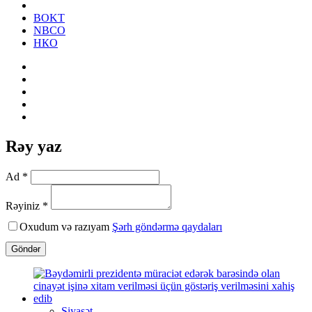
BOKT
NBCO
НКО
Rəy yaz
Ad *
Rəyiniz *
Oxudum və razıyam
Şərh göndərmə qaydaları
Göndər
Siyasət