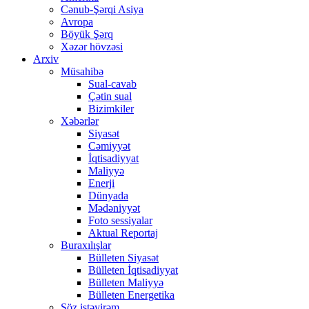
Cənub-Şərqi Asiya
Avropa
Böyük Şərq
Xəzər hövzəsi
Arxiv
Müsahibə
Sual-cavab
Çətin sual
Bizimkiler
Xəbərlər
Siyasət
Cəmiyyət
İqtisadiyyat
Maliyyə
Enerji
Dünyada
Mədəniyyət
Foto sessiyalar
Aktual Reportaj
Buraxılışlar
Bülleten Siyasət
Bülleten İqtisadiyyat
Bülleten Maliyyə
Bülleten Energetika
Söz istəyirəm