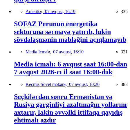
Amerika,
07 avqust, 16:19
335
SOFAZ Perunun energetika
sektoruna sərmayə yatırıb, lakin
sövdələşmənin məbləğini açıqlamayıb
Media İcmalı,
07 avqust, 16:10
321
Media icmalı: 6 avqust saat 16:00-dan
7 avqust 2026-cı il saat 16:00-dək
Keçmiş Sovet məkanı,
07 avqust, 10:26
388
Seçkilərdən sonra Ermənistan və
Rusiya gərginliyi azaltmağın yollarını
axtarır, lakin əvvəlki ittifaqa qayıdış
ehtimalı azdır