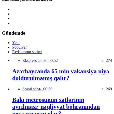
Gündəmdə
Yeni
Populyar
Redaktorun seçimi
Ekspress təhlil,
00:52
274
Azərbaycanda 65 min vakansiya niyə
doldurulmamış qalır?
Sosial sahə,
00:50
269
Bakı metrosunun xətlərinin
ayrılması: nəqliyyat böhranından
necə qaçmaq olar?