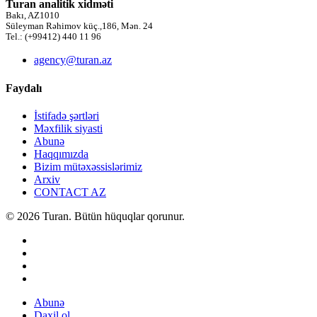
Turan analitik xidməti
Bakı, AZ1010
Süleyman Rəhimov küç.,186, Mən. 24
Tel.: (+99412) 440 11 96
agency@turan.az
Faydalı
İstifadə şərtləri
Məxfilik siyasti
Abunə
Haqqımızda
Bizim mütəxəssislərimiz
Arxiv
CONTACT AZ
© 2026 Turan. Bütün hüquqlar qorunur.
Abunə
Daxil ol