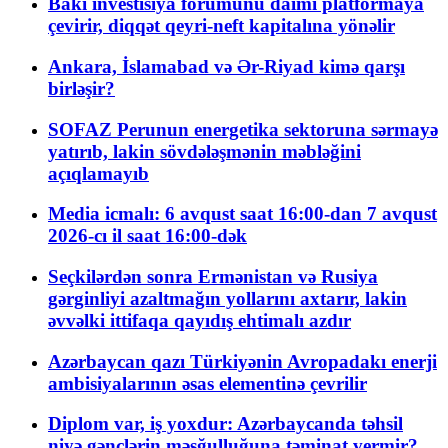
Bakı investisiya forumunu daimi platformaya
çevirir, diqqət qeyri-neft kapitalına yönəlir
Ankara, İslamabad və Ər-Riyad kimə qarşı
birləşir?
SOFAZ Perunun energetika sektoruna sərmayə
yatırıb, lakin sövdələşmənin məbləğini
açıqlamayıb
Media icmalı: 6 avqust saat 16:00-dan 7 avqust
2026-cı il saat 16:00-dək
Seçkilərdən sonra Ermənistan və Rusiya
gərginliyi azaltmağın yollarını axtarır, lakin
əvvəlki ittifaqa qayıdış ehtimalı azdır
Azərbaycan qazı Türkiyənin Avropadakı enerji
ambisiyalarının əsas elementinə çevrilir
Diplom var, iş yoxdur: Azərbaycanda təhsil
niyə gənclərin məşğulluğuna təminat vermir?