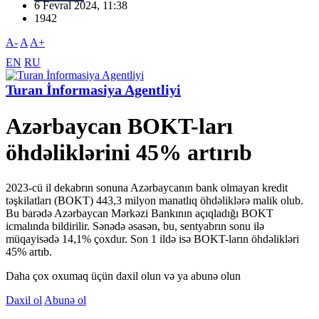
6 Fevral 2024, 11:38
1942
A-
A
A+
EN
RU
Turan İnformasiya Agentliyi
Azərbaycan BOKT-ları
öhdəliklərini 45% artırıb
2023-cü il dekabrın sonuna Azərbaycanın bank olmayan kredit
təşkilatları (BOKT) 443,3 milyon manatlıq öhdəliklərə malik olub.
Bu barədə Azərbaycan Mərkəzi Bankının açıqladığı BOKT
icmalında bildirilir. Sənədə əsasən, bu, sentyabrın sonu ilə
müqayisədə 14,1% çoxdur. Son 1 ildə isə BOKT-ların öhdəlikləri
45% artıb.
Daha çox oxumaq üçün daxil olun və ya abunə olun
Daxil ol
Abunə ol