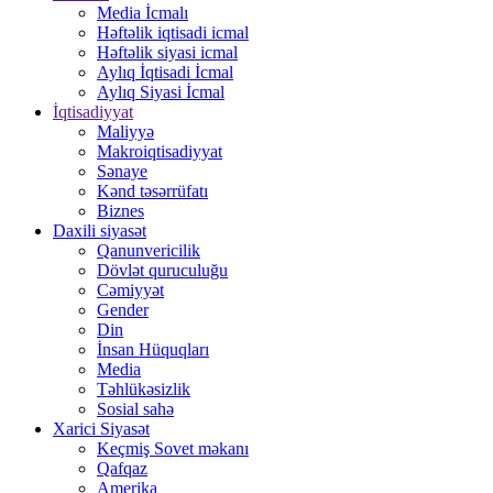
Media İcmalı
Həftəlik iqtisadi icmal
Həftəlik siyasi icmal
Aylıq İqtisadi İcmal
Aylıq Siyasi İcmal
İqtisadiyyat
Maliyyə
Makroiqtisadiyyat
Sənaye
Kənd təsərrüfatı
Biznes
Daxili siyasət
Qanunvericilik
Dövlət quruculuğu
Cəmiyyət
Gender
Din
İnsan Hüquqları
Media
Təhlükəsizlik
Sosial sahə
Xarici Siyasət
Keçmiş Sovet məkanı
Qafqaz
Amerika