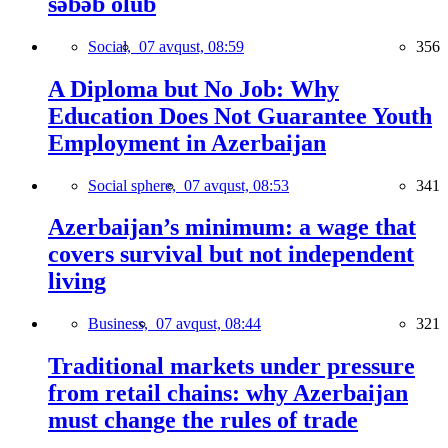
səbəb olub
Social,
07 avqust, 08:59
356
A Diploma but No Job: Why
Education Does Not Guarantee Youth
Employment in Azerbaijan
Social sphere,
07 avqust, 08:53
341
Azerbaijan’s minimum: a wage that
covers survival but not independent
living
Business,
07 avqust, 08:44
321
Traditional markets under pressure
from retail chains: why Azerbaijan
must change the rules of trade