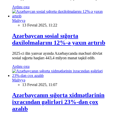
Ardını oxu
Maliyyə
13 Fevral 2025, 11:22
Azərbaycan sosial sığorta
daxilolmalarını 12%-ə yaxın artırıb
2025-ci ilin yanvar ayında Azərbaycanda məcburi dövlət
sosial sığorta haqları 443,4 milyon manat təşkil edib.
Ardını oxu
Maliyyə
13 Fevral 2025, 11:07
Azərbaycanın sığorta xidmətlərinin
ixracından gəlirləri 23%-dən çox
azalıb