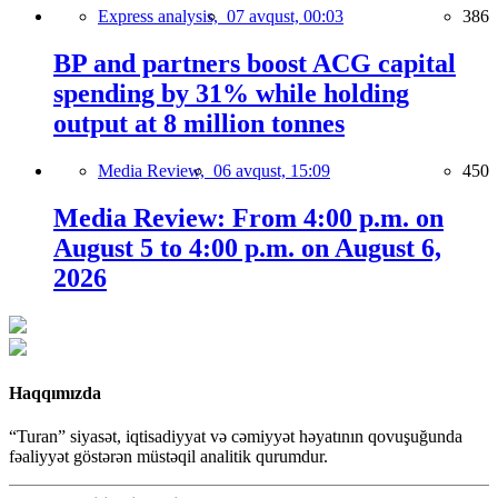
Express analysis,
07 avqust, 00:03
386
BP and partners boost ACG capital
spending by 31% while holding
output at 8 million tonnes
Media Review,
06 avqust, 15:09
450
Media Review: From 4:00 p.m. on
August 5 to 4:00 p.m. on August 6,
2026
Haqqımızda
“Turan” siyasət, iqtisadiyyat və cəmiyyət həyatının qovuşuğunda
fəaliyyət göstərən müstəqil analitik qurumdur.