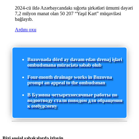
2024-cü ildə Azərbaycandakı sığorta şirkətləri ümumi dəyəri
7,2 milyon manat olan 50 207 “Yaşıl Kart” müqaviləsi
bağlayıb.
Ardını oxu
Buzovnada dörd ay davam edən drenaj işləri
ombudsmana müraciətə səbəb olub
Four-month drainage works in Buzovna
prompt an appeal to the ombudsman
В Бузовна четырехмесячные работы по
водоотводу стали поводом для обращения
к омбудсмену
Bizi sosial şəbəkələrdə izləyin