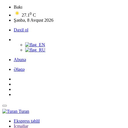
Bakı
0
27.1
C
Şənbə, 8 Avqust 2026
Daxil ol
Abunə
Əlaqə
Turan
Ekspress təhlil
İcmallar