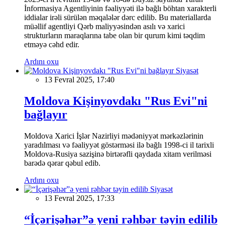
İnformasiya Agentliyinin fəaliyyəti ilə bağlı böhtan xarakterli
iddialar irəli sürülən məqalələr dərc edilib. Bu materiallarda
müəllif agentliyi Qərb maliyyəsindən asılı və xarici
strukturların maraqlarına tabe olan bir qurum kimi təqdim
etməyə cəhd edir.
Ardını oxu
Siyasət
13 Fevral 2025, 17:40
Moldova Kişinyovdakı "Rus Evi"ni
bağlayır
Moldova Xarici İşlər Nazirliyi mədəniyyət mərkəzlərinin
yaradılması və fəaliyyət göstərməsi ilə bağlı 1998-ci il tarixli
Moldova-Rusiya sazişinə birtərəfli qaydada xitam verilməsi
barədə qərar qəbul edib.
Ardını oxu
Siyasət
13 Fevral 2025, 17:33
“İçərişəhər”ə yeni rəhbər təyin edilib