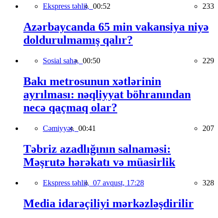
Ekspress təhlil,
00:52
233
Azərbaycanda 65 min vakansiya niyə
doldurulmamış qalır?
Sosial sahə,
00:50
229
Bakı metrosunun xətlərinin
ayrılması: nəqliyyat böhranından
necə qaçmaq olar?
Cəmiyyət,
00:41
207
Təbriz azadlığının salnaməsi:
Məşrutə hərəkatı və müasirlik
Ekspress təhlil,
07 avqust, 17:28
328
Media idarəçiliyi mərkəzləşdirilir