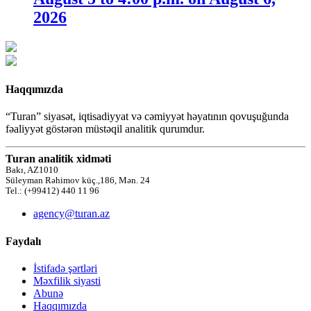
2026
Haqqımızda
“Turan” siyasət, iqtisadiyyat və cəmiyyət həyatının qovuşuğunda
fəaliyyət göstərən müstəqil analitik qurumdur.
Turan analitik xidməti
Bakı, AZ1010
Süleyman Rəhimov küç.,186, Mən. 24
Tel.: (+99412) 440 11 96
agency@turan.az
Faydalı
İstifadə şərtləri
Məxfilik siyasti
Abunə
Haqqımızda