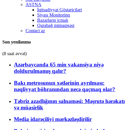
ASTNA
İqtisadiyyat Göstəriciləri
Siyası Monitorinq
Bazarların icmalı
Qarabağ münaqişəsi
Contact az
Son yenilənmə
(8 saat əvvəl)
Azərbaycanda 65 min vakansiya niyə
doldurulmamış qalır?
Bakı metrosunun xətlərinin ayrılması:
nəqliyyat böhranından necə qaçmaq olar?
Təbriz azadlığının salnaməsi: Məşrutə hərəkatı
və müasirlik
Media idarəçiliyi mərkəzləşdirilir