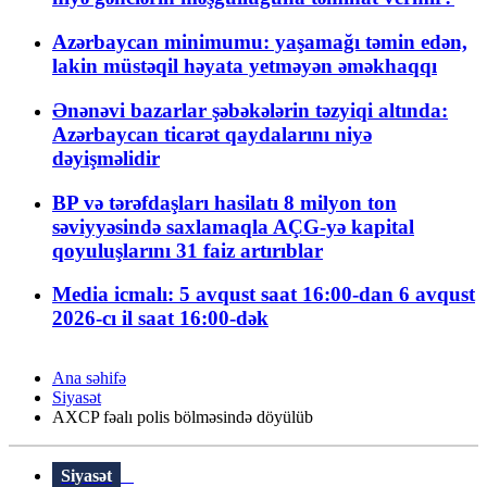
Azərbaycan minimumu: yaşamağı təmin edən,
lakin müstəqil həyata yetməyən əməkhaqqı
Ənənəvi bazarlar şəbəkələrin təzyiqi altında:
Azərbaycan ticarət qaydalarını niyə
dəyişməlidir
BP və tərəfdaşları hasilatı 8 milyon ton
səviyyəsində saxlamaqla AÇG-yə kapital
qoyuluşlarını 31 faiz artırıblar
Media icmalı: 5 avqust saat 16:00-dan 6 avqust
2026-cı il saat 16:00-dək
Ana səhifə
Siyasət
AXCP fəalı polis bölməsində döyülüb
Siyasət