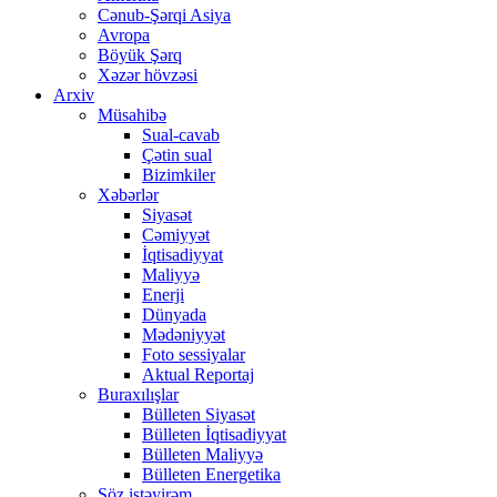
Cənub-Şərqi Asiya
Avropa
Böyük Şərq
Xəzər hövzəsi
Arxiv
Müsahibə
Sual-cavab
Çətin sual
Bizimkiler
Xəbərlər
Siyasət
Cəmiyyət
İqtisadiyyat
Maliyyə
Enerji
Dünyada
Mədəniyyət
Foto sessiyalar
Aktual Reportaj
Buraxılışlar
Bülleten Siyasət
Bülleten İqtisadiyyat
Bülleten Maliyyə
Bülleten Energetika
Söz istəyirəm