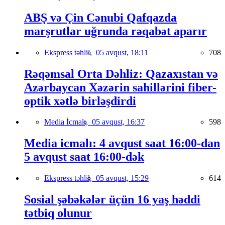
ABŞ və Çin Cənubi Qafqazda
marşrutlar uğrunda rəqabət aparır
Ekspress təhlil,
05 avqust, 18:11
708
Rəqəmsal Orta Dəhliz: Qazaxıstan və
Azərbaycan Xəzərin sahillərini fiber-
optik xətlə birləşdirdi
Media İcmalı,
05 avqust, 16:37
598
Media icmalı: 4 avqust saat 16:00-dan
5 avqust saat 16:00-dək
Ekspress təhlil,
05 avqust, 15:29
614
Sosial şəbəkələr üçün 16 yaş həddi
tətbiq olunur