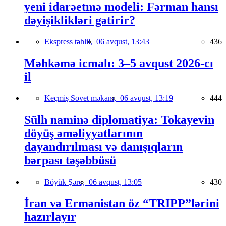
yeni idarəetmə modeli: Fərman hansı
dəyişiklikləri gətirir?
Ekspress təhlil,
06 avqust, 13:43
436
Məhkəmə icmalı: 3–5 avqust 2026-cı
il
Keçmiş Sovet məkanı,
06 avqust, 13:19
444
Sülh naminə diplomatiya: Tokayevin
döyüş əməliyyatlarının
dayandırılması və danışıqların
bərpası təşəbbüsü
Böyük Şərq,
06 avqust, 13:05
430
İran və Ermənistan öz “TRIPP”lərini
hazırlayır