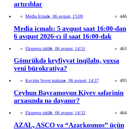
artırıblar
Media İcmalı,
06 avqust, 15:09
446
Media icmalı: 5 avqust saat 16:00-dan
6 avqust 2026-cı il saat 16:00-dək
Ekspress təhlil,
06 avqust, 14:51
463
Gömrükdə keyfiyyət inqilabı, yoxsa
yeni bürokratiya?
Keçmiş Sovet məkanı,
06 avqust, 14:37
495
Ceyhun Bayramovun Kiyev səfərinin
arxasında nə dayanır?
Ekspress təhlil,
06 avqust, 14:32
464
AZAL, ASCO və “Azərkosmos” üçün