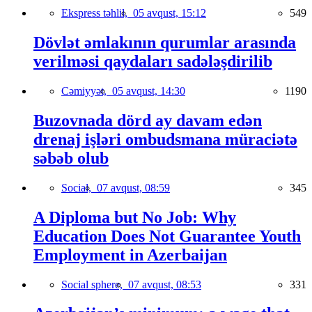
Ekspress təhlil,
05 avqust, 15:12
549
Dövlət əmlakının qurumlar arasında
verilməsi qaydaları sadələşdirilib
Cəmiyyət,
05 avqust, 14:30
1190
Buzovnada dörd ay davam edən
drenaj işləri ombudsmana müraciətə
səbəb olub
Social,
07 avqust, 08:59
345
A Diploma but No Job: Why
Education Does Not Guarantee Youth
Employment in Azerbaijan
Social sphere,
07 avqust, 08:53
331