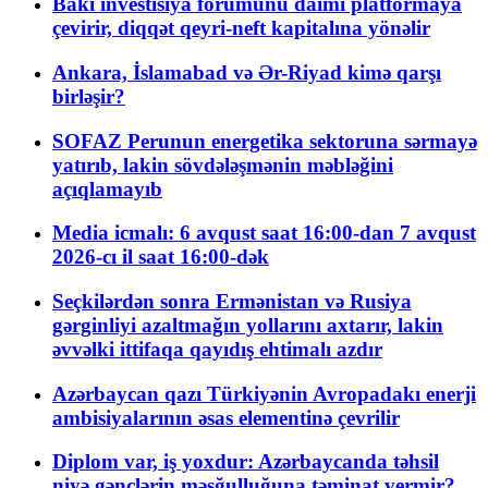
Bakı investisiya forumunu daimi platformaya
çevirir, diqqət qeyri-neft kapitalına yönəlir
Ankara, İslamabad və Ər-Riyad kimə qarşı
birləşir?
SOFAZ Perunun energetika sektoruna sərmayə
yatırıb, lakin sövdələşmənin məbləğini
açıqlamayıb
Media icmalı: 6 avqust saat 16:00-dan 7 avqust
2026-cı il saat 16:00-dək
Seçkilərdən sonra Ermənistan və Rusiya
gərginliyi azaltmağın yollarını axtarır, lakin
əvvəlki ittifaqa qayıdış ehtimalı azdır
Azərbaycan qazı Türkiyənin Avropadakı enerji
ambisiyalarının əsas elementinə çevrilir
Diplom var, iş yoxdur: Azərbaycanda təhsil
niyə gənclərin məşğulluğuna təminat vermir?