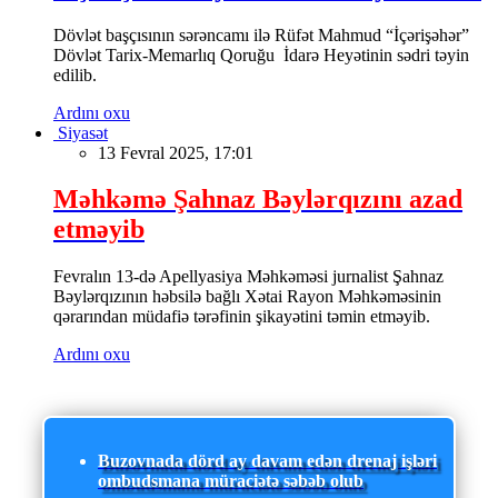
Dövlət başçısının sərəncamı ilə Rüfət Mahmud “İçərişəhər”
Dövlət Tarix-Memarlıq Qoruğu İdarə Heyətinin sədri təyin
edilib.
Ardını oxu
Siyasət
13 Fevral 2025, 17:01
Məhkəmə Şahnaz Bəylərqızını azad
etməyib
Fevralın 13-də Apellyasiya Məhkəməsi jurnalist Şahnaz
Bəylərqızının həbsilə bağlı Xətai Rayon Məhkəməsinin
qərarından müdafiə tərəfinin şikayətini təmin etməyib.
Ardını oxu
Buzovnada dörd ay davam edən drenaj işləri
ombudsmana müraciətə səbəb olub