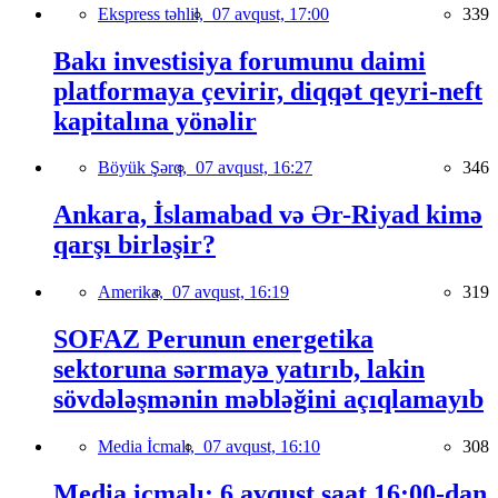
Ekspress təhlil,
07 avqust, 17:00
339
Bakı investisiya forumunu daimi
platformaya çevirir, diqqət qeyri-neft
kapitalına yönəlir
Böyük Şərq,
07 avqust, 16:27
346
Ankara, İslamabad və Ər-Riyad kimə
qarşı birləşir?
Amerika,
07 avqust, 16:19
319
SOFAZ Perunun energetika
sektoruna sərmayə yatırıb, lakin
sövdələşmənin məbləğini açıqlamayıb
Media İcmalı,
07 avqust, 16:10
308
Media icmalı: 6 avqust saat 16:00-dan