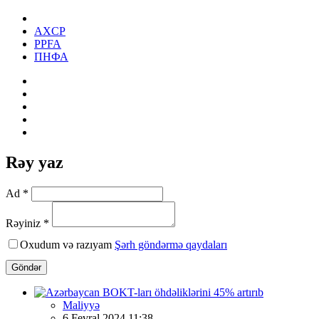
AXCP
PPFA
ПНФА
Rəy yaz
Ad *
Rəyiniz *
Oxudum və razıyam
Şərh göndərmə qaydaları
Göndər
Maliyyə
6 Fevral 2024 11:38