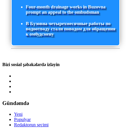
Four-month drainage works in Buzovna
prompt an appeal to the ombudsman
В Бузовна четырехмесячные работы по
водоотводу стали поводом для обращения
к омбудсмену
Bizi sosial şəbəkələrdə izləyin
Gündəmdə
Yeni
Populyar
Redaktorun seçimi