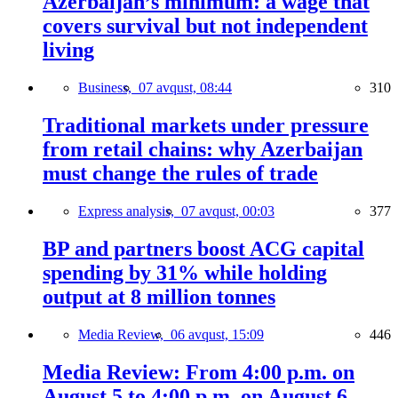
Azerbaijan’s minimum: a wage that
covers survival but not independent
living
Business,
07 avqust, 08:44
310
Traditional markets under pressure
from retail chains: why Azerbaijan
must change the rules of trade
Express analysis,
07 avqust, 00:03
377
BP and partners boost ACG capital
spending by 31% while holding
output at 8 million tonnes
Media Review,
06 avqust, 15:09
446
Media Review: From 4:00 p.m. on
August 5 to 4:00 p.m. on August 6,