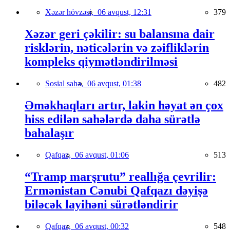
Xəzər hövzəsi,
06 avqust, 12:31
379
Xəzər geri çəkilir: su balansına dair
risklərin, nəticələrin və zəifliklərin
kompleks qiymətləndirilməsi
Sosial sahə,
06 avqust, 01:38
482
Əməkhaqları artır, lakin həyat ən çox
hiss edilən sahələrdə daha sürətlə
bahalaşır
Qafqaz,
06 avqust, 01:06
513
“Tramp marşrutu” reallığa çevrilir:
Ermənistan Cənubi Qafqazı dəyişə
biləcək layihəni sürətləndirir
Qafqaz,
06 avqust, 00:32
548