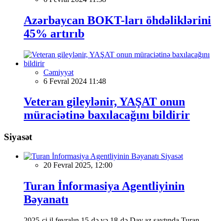
Azərbaycan BOKT-ları öhdəliklərini
45% artırıb
Cəmiyyət
6 Fevral 2024 11:48
Veteran gileylənir, YAŞAT onun
müraciətinə baxılacağını bildirir
Siyasət
Siyasət
20 Fevral 2025, 12:00
Turan İnformasiya Agentliyinin
Bəyanatı
2025-ci il fevralın 15-də və 18-də Day.az saytında Turan