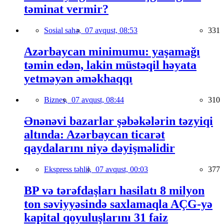
təminat vermir?
Sosial sahə,
07 avqust, 08:53
331
Azərbaycan minimumu: yaşamağı
təmin edən, lakin müstəqil həyata
yetməyən əməkhaqqı
Biznes,
07 avqust, 08:44
310
Ənənəvi bazarlar şəbəkələrin təzyiqi
altında: Azərbaycan ticarət
qaydalarını niyə dəyişməlidir
Ekspress təhlil,
07 avqust, 00:03
377
BP və tərəfdaşları hasilatı 8 milyon
ton səviyyəsində saxlamaqla AÇG-yə
kapital qoyuluşlarını 31 faiz