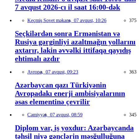
7 avqust 2026-cı il saat 16:00-dək
Keçmiş Sovet məkanı,
07 avqust, 10:26
375
Seçkilərdən sonra Ermənistan və
Rusiya gərginliyi azaltmağın yollarını
axtarır, lakin əvvəlki ittifaqa qayıdış
ehtimalı azdır
Avropa,
07 avqust, 09:23
363
Azərbaycan qazı Türkiyənin
Avropadakı enerji ambisiyalarının
əsas elementinə çevrilir
Cəmiyyət,
07 avqust, 08:59
345
Diplom var, iş yoxdur: Azərbaycanda
təhsil niyə gənclərin məşğulluğuna