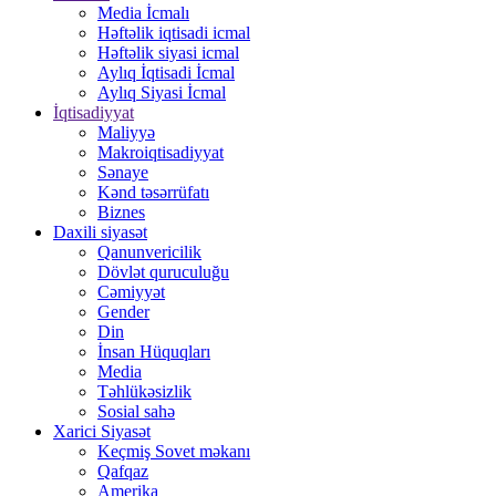
Media İcmalı
Həftəlik iqtisadi icmal
Həftəlik siyasi icmal
Aylıq İqtisadi İcmal
Aylıq Siyasi İcmal
İqtisadiyyat
Maliyyə
Makroiqtisadiyyat
Sənaye
Kənd təsərrüfatı
Biznes
Daxili siyasət
Qanunvericilik
Dövlət quruculuğu
Cəmiyyət
Gender
Din
İnsan Hüquqları
Media
Təhlükəsizlik
Sosial sahə
Xarici Siyasət
Keçmiş Sovet məkanı
Qafqaz
Amerika