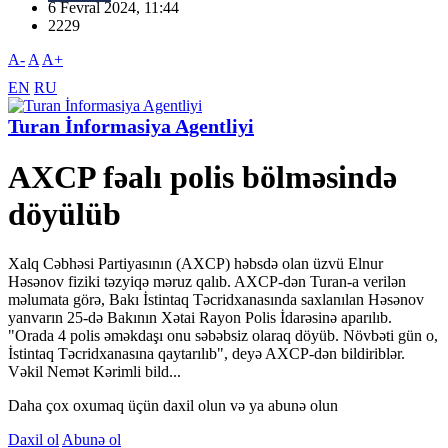
6 Fevral 2024, 11:44
2229
A-
A
A+
EN
RU
Turan İnformasiya Agentliyi
AXCP fəalı polis bölməsində
döyülüb
Xalq Cəbhəsi Partiyasının (AXCP) həbsdə olan üzvü Elnur
Həsənov fiziki təzyiqə məruz qalıb. AXCP-dən Turan-a verilən
məlumata görə, Bakı İstintaq Təcridxanasında saxlanılan Həsənov
yanvarın 25-də Bakının Xətai Rayon Polis İdarəsinə aparılıb.
"Orada 4 polis əməkdaşı onu səbəbsiz olaraq döyüb. Növbəti gün o,
İstintaq Təcridxanasına qaytarılıb", deyə AXCP-dən bildiriblər.
Vəkil Nemət Kərimli bild...
Daha çox oxumaq üçün daxil olun və ya abunə olun
Daxil ol
Abunə ol