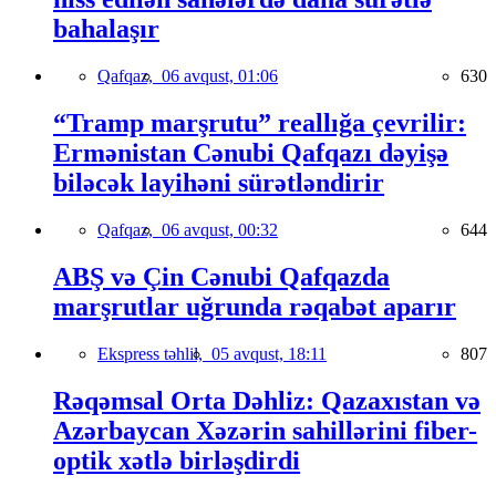
bahalaşır
Qafqaz,
06 avqust, 01:06
630
“Tramp marşrutu” reallığa çevrilir:
Ermənistan Cənubi Qafqazı dəyişə
biləcək layihəni sürətləndirir
Qafqaz,
06 avqust, 00:32
644
ABŞ və Çin Cənubi Qafqazda
marşrutlar uğrunda rəqabət aparır
Ekspress təhlil,
05 avqust, 18:11
807
Rəqəmsal Orta Dəhliz: Qazaxıstan və
Azərbaycan Xəzərin sahillərini fiber-
optik xətlə birləşdirdi