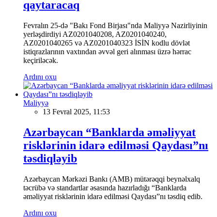
qaytaracaq
Fevralın 25-də "Bakı Fond Birjası"nda Maliyyə Nazirliyinin
yerləşdirdiyi AZ0201040208, AZ0201040240,
AZ0201040265 və AZ0201040323 İSİN kodlu dövlət
istiqrazlarının vaxtından əvvəl geri alınması üzrə hərrac
keçiriləcək.
Ardını oxu
Maliyyə
13 Fevral 2025, 11:53
Azərbaycan “Banklarda əməliyyat
risklərinin idarə edilməsi Qaydası”nı
təsdiqləyib
Azərbaycan Mərkəzi Bankı (AMB) mütərəqqi beynəlxalq
təcrübə və standartlar əsasında hazırladığı “Banklarda
əməliyyat risklərinin idarə edilməsi Qaydası”nı təsdiq edib.
Ardını oxu