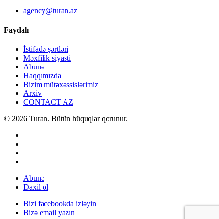
agency@turan.az
Faydalı
İstifadə şərtləri
Məxfilik siyasti
Abunə
Haqqımızda
Bizim mütəxəssislərimiz
Arxiv
CONTACT AZ
© 2026 Turan. Bütün hüquqlar qorunur.
Abunə
Daxil ol
Bizi facebookda izləyin
Bizə email yazın