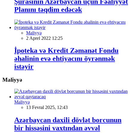
Şurasının Azərbaycan üçün Fəaliyyət
Planını təqdim edəcək
Maliyyə
2 Aprel 2022 12:25
İpoteka və Kredit Zəmanət Fondu
əhalinin evə ehtiyacını öyrənmək
istəyir
Maliyyə
Maliyyə
13 Fevral 2025, 12:43
Azərbaycan daxili dövlət borcunun
bir hissəsini vaxtından əvvəl