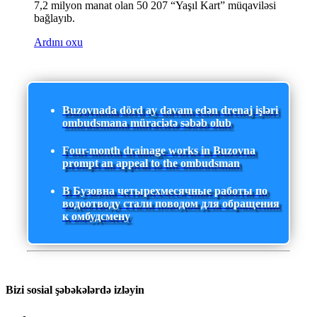
7,2 milyon manat olan 50 207 “Yaşıl Kart” müqaviləsi
bağlayıb.
Ardını oxu
Buzovnada dörd ay davam edən drenaj işləri
ombudsmana müraciətə səbəb olub
Four-month drainage works in Buzovna
prompt an appeal to the ombudsman
В Бузовна четырехмесячные работы по
водоотводу стали поводом для обращения
к омбудсмену
Bizi sosial şəbəkələrdə izləyin