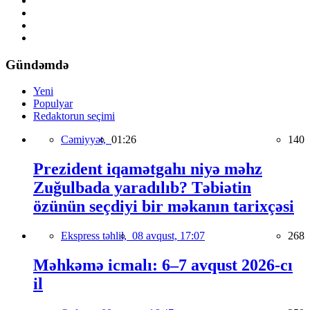
Gündəmdə
Yeni
Populyar
Redaktorun seçimi
Cəmiyyət,
01:26
140
Prezident iqamətgahı niyə məhz
Zuğulbada yaradılıb? Təbiətin
özünün seçdiyi bir məkanın tarixçəsi
Ekspress təhlil,
08 avqust, 17:07
268
Məhkəmə icmalı: 6–7 avqust 2026-cı
il