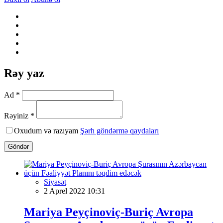
Rəy yaz
Ad *
Rəyiniz *
Oxudum və razıyam
Şərh göndərmə qaydaları
Göndər
Siyasət
2 Aprel 2022 10:31
Mariya Peyçinoviç-Buriç Avropa