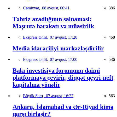
Cəmiyyət,
08 avqust, 00:41
386
Təbriz azadlığının salnaməsi:
Məşrutə hərəkatı və müasirlik
Ekspress təhlil,
07 avqust, 17:28
468
Media idarəçiliyi mərkəzləşdirilir
Ekspress təhlil,
07 avqust, 17:00
536
Bakı investisiya forumunu daimi
platformaya çevirir, diqqət qeyri-neft
kapitalına yönəlir
Böyük Şərq,
07 avqust, 16:27
563
Ankara, İslamabad və Ər-Riyad kimə
qarşı birləşir?