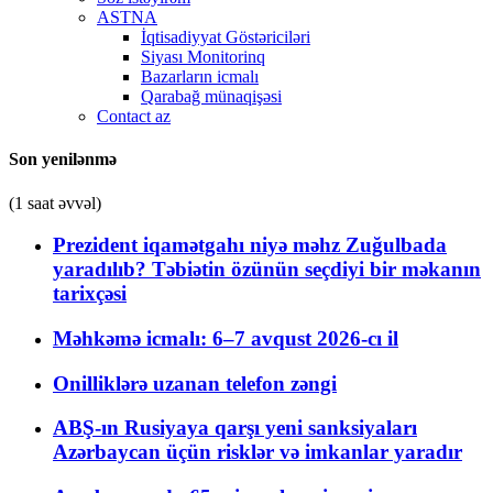
ASTNA
İqtisadiyyat Göstəriciləri
Siyası Monitorinq
Bazarların icmalı
Qarabağ münaqişəsi
Contact az
Son yenilənmə
(1 saat əvvəl)
Prezident iqamətgahı niyə məhz Zuğulbada
yaradılıb? Təbiətin özünün seçdiyi bir məkanın
tarixçəsi
Məhkəmə icmalı: 6–7 avqust 2026-cı il
Onilliklərə uzanan telefon zəngi
ABŞ-ın Rusiyaya qarşı yeni sanksiyaları
Azərbaycan üçün risklər və imkanlar yaradır