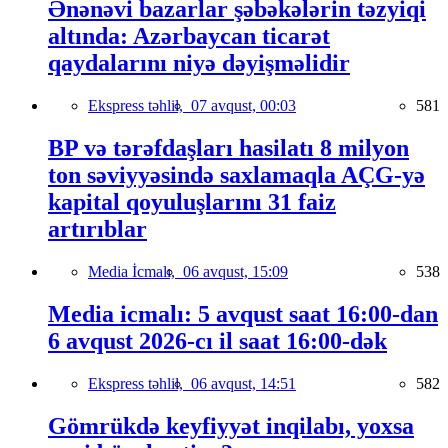
Ənənəvi bazarlar şəbəkələrin təzyiqi
altında: Azərbaycan ticarət
qaydalarını niyə dəyişməlidir
Ekspress təhlil,
07 avqust, 00:03
581
BP və tərəfdaşları hasilatı 8 milyon
ton səviyyəsində saxlamaqla AÇG-yə
kapital qoyuluşlarını 31 faiz
artırıblar
Media İcmalı,
06 avqust, 15:09
538
Media icmalı: 5 avqust saat 16:00-dan
6 avqust 2026-cı il saat 16:00-dək
Ekspress təhlil,
06 avqust, 14:51
582
Gömrükdə keyfiyyət inqilabı, yoxsa