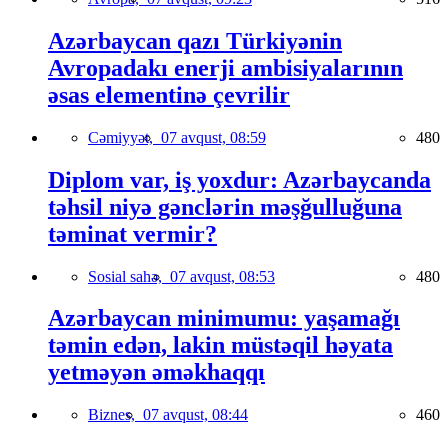
Azərbaycan qazı Türkiyənin
Avropadakı enerji ambisiyalarının
əsas elementinə çevrilir
Cəmiyyət,
07 avqust, 08:59
480
Diplom var, iş yoxdur: Azərbaycanda
təhsil niyə gənclərin məşğulluğuna
təminat vermir?
Sosial sahə,
07 avqust, 08:53
480
Azərbaycan minimumu: yaşamağı
təmin edən, lakin müstəqil həyata
yetməyən əməkhaqqı
Biznes,
07 avqust, 08:44
460