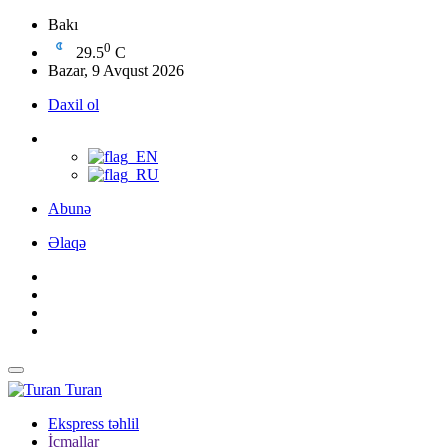
Bakı
0
29.5
C
Bazar, 9 Avqust 2026
Daxil ol
Abunə
Əlaqə
Turan
Ekspress təhlil
İcmallar