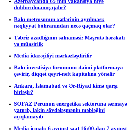
Azərbaycanda 65 min vakansiya niyə
doldurulmamış qalır?
Bakı metrosunun xətlərinin ayrılması:
nəqliyyat böhranından necə qaçmaq olar?
Təbriz azadlığının salnaməsi: Məşrutə hərəkatı
və müasirlik
Media idarəçiliyi mərkəzləşdirilir
Bakı investisiya forumunu daimi platformaya
çevirir, diqqət qeyri-neft kapitalına yönəlir
Ankara, İslamabad və Ər-Riyad kimə qarşı
birləşir?
SOFAZ Perunun energetika sektoruna sərmayə
yatırıb, lakin sövdələşmənin məbləğini
açıqlamayıb
Media icmalı: 6 avqust saat 16:00-dan 7 avqust