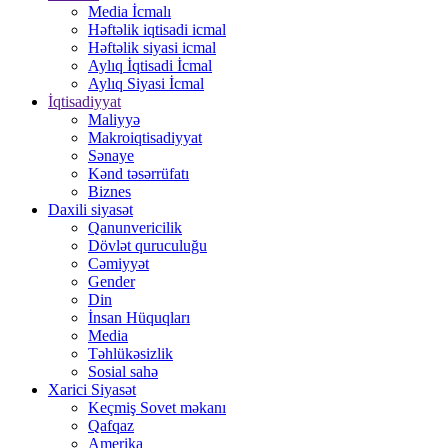
Media İcmalı
Həftəlik iqtisadi icmal
Həftəlik siyasi icmal
Aylıq İqtisadi İcmal
Aylıq Siyasi İcmal
İqtisadiyyat
Maliyyə
Makroiqtisadiyyat
Sənaye
Kənd təsərrüfatı
Biznes
Daxili siyasət
Qanunvericilik
Dövlət quruculuğu
Cəmiyyət
Gender
Din
İnsan Hüquqları
Media
Təhlükəsizlik
Sosial sahə
Xarici Siyasət
Keçmiş Sovet məkanı
Qafqaz
Amerika