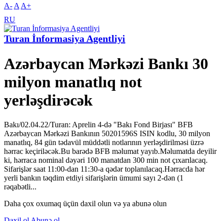
A-
A
A+
RU
Turan İnformasiya Agentliyi
Azərbaycan Mərkəzi Bankı 30
milyon manatlıq not
yerləşdirəcək
Bakı/02.04.22/Turan: Aprelin 4-də "Bakı Fond Birjası" BFB
Azərbaycan Mərkəzi Bankının 50201596S ISIN kodlu, 30 milyon
manatlıq, 84 gün tədavül müddətli notlarının yerləşdirilməsi üzrə
hərrac keçiriləcək.Bu barədə BFB məlumat yayıb.Məlumatda deyilir
ki, hərraca nominal dəyəri 100 manatdan 300 min not çıxarılacaq.
Sifarişlər saat 11:00-dan 11:30-a qədər toplanılacaq.Hərracda hər
yerli bankın təqdim etdiyi sifarişlərin ümumi sayı 2-dən (1
rəqabətli...
Daha çox oxumaq üçün daxil olun və ya abunə olun
Daxil ol
Abunə ol