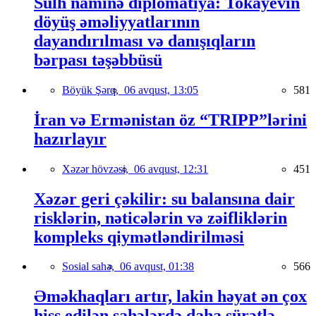
Sülh naminə diplomatiya: Tokayevin
döyüş əməliyyatlarının
dayandırılması və danışıqların
bərpası təşəbbüsü
Böyük Şərq,
06 avqust, 13:05
581
İran və Ermənistan öz “TRIPP”lərini
hazırlayır
Xəzər hövzəsi,
06 avqust, 12:31
451
Xəzər geri çəkilir: su balansına dair
risklərin, nəticələrin və zəifliklərin
kompleks qiymətləndirilməsi
Sosial sahə,
06 avqust, 01:38
566
Əməkhaqları artır, lakin həyat ən çox
hiss edilən sahələrdə daha sürətlə