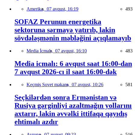
Amerika,
07 avqust, 16:19
493
SOFAZ Perunun energetika
sektoruna sərmayə yatırıb, lakin
sövdələşmənin məbləğini açıqlamayıb
Media İcmalı,
07 avqust, 16:10
483
Media icmalı: 6 avqust saat 16:00-dan
7 avqust 2026-cı il saat 16:00-dək
Keçmiş Sovet məkanı,
07 avqust, 10:26
581
Seçkilərdən sonra Ermənistan və
Rusiya gərginliyi azaltmağın yollarını
axtarır, lakin əvvəlki ittifaqa qayıdış
ehtimalı azdır
Avropa,
07 avqust, 09:23
516