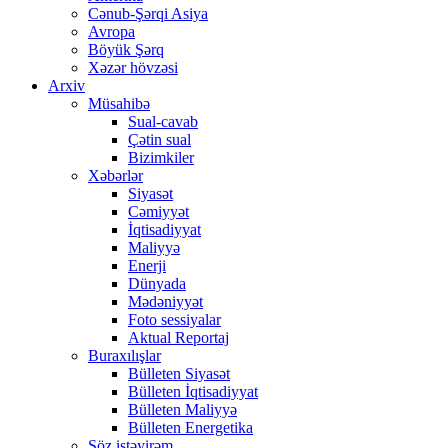
Cənub-Şərqi Asiya
Avropa
Böyük Şərq
Xəzər hövzəsi
Arxiv
Müsahibə
Sual-cavab
Çətin sual
Bizimkiler
Xəbərlər
Siyasət
Cəmiyyət
İqtisadiyyat
Maliyyə
Enerji
Dünyada
Mədəniyyət
Foto sessiyalar
Aktual Reportaj
Buraxılışlar
Bülleten Siyasət
Bülleten İqtisadiyyat
Bülleten Maliyyə
Bülleten Energetika
Söz istəyirəm