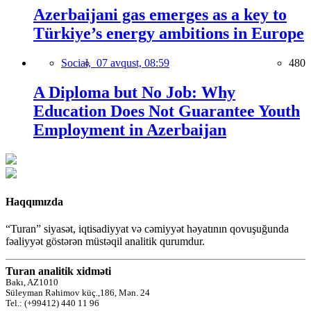
Azerbaijani gas emerges as a key to
Türkiye’s energy ambitions in Europe
Social,
07 avqust, 08:59
480
A Diploma but No Job: Why
Education Does Not Guarantee Youth
Employment in Azerbaijan
Haqqımızda
“Turan” siyasət, iqtisadiyyat və cəmiyyət həyatının qovuşuğunda
fəaliyyət göstərən müstəqil analitik qurumdur.
Turan analitik xidməti
Bakı, AZ1010
Süleyman Rəhimov küç.,186, Mən. 24
Tel.: (+99412) 440 11 96