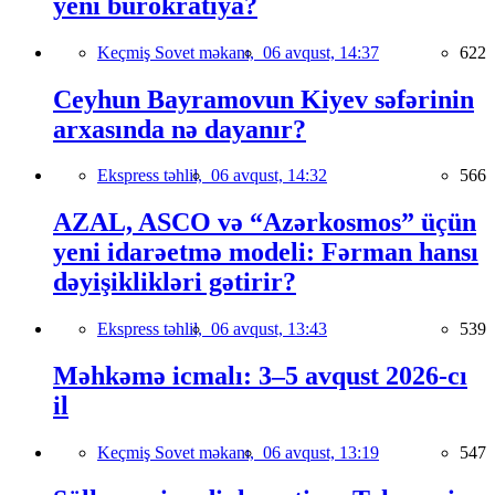
yeni bürokratiya?
Keçmiş Sovet məkanı,
06 avqust, 14:37
622
Ceyhun Bayramovun Kiyev səfərinin
arxasında nə dayanır?
Ekspress təhlil,
06 avqust, 14:32
566
AZAL, ASCO və “Azərkosmos” üçün
yeni idarəetmə modeli: Fərman hansı
dəyişiklikləri gətirir?
Ekspress təhlil,
06 avqust, 13:43
539
Məhkəmə icmalı: 3–5 avqust 2026-cı
il
Keçmiş Sovet məkanı,
06 avqust, 13:19
547