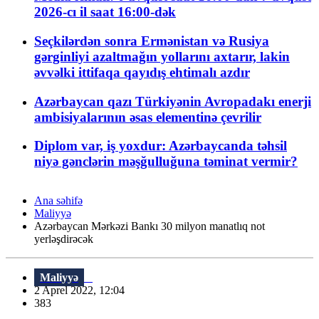
2026-cı il saat 16:00-dək
Seçkilərdən sonra Ermənistan və Rusiya
gərginliyi azaltmağın yollarını axtarır, lakin
əvvəlki ittifaqa qayıdış ehtimalı azdır
Azərbaycan qazı Türkiyənin Avropadakı enerji
ambisiyalarının əsas elementinə çevrilir
Diplom var, iş yoxdur: Azərbaycanda təhsil
niyə gənclərin məşğulluğuna təminat vermir?
Ana səhifə
Maliyyə
Azərbaycan Mərkəzi Bankı 30 milyon manatlıq not
yerləşdirəcək
Maliyyə
2 Aprel 2022, 12:04
383