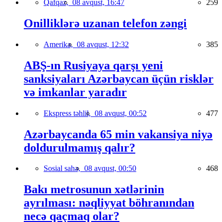
Qafqaz,
08 avqust, 16:47
259
Onilliklərə uzanan telefon zəngi
Amerika,
08 avqust, 12:32
385
ABŞ-ın Rusiyaya qarşı yeni
sanksiyaları Azərbaycan üçün risklər
və imkanlar yaradır
Ekspress təhlil,
08 avqust, 00:52
477
Azərbaycanda 65 min vakansiya niyə
doldurulmamış qalır?
Sosial sahə,
08 avqust, 00:50
468
Bakı metrosunun xətlərinin
ayrılması: nəqliyyat böhranından
necə qaçmaq olar?