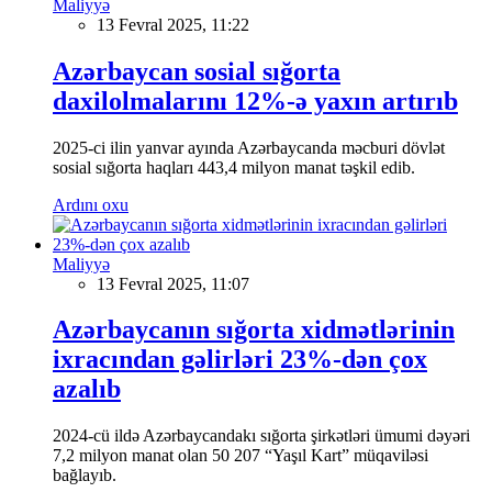
Maliyyə
13 Fevral 2025, 11:22
Azərbaycan sosial sığorta
daxilolmalarını 12%-ə yaxın artırıb
2025-ci ilin yanvar ayında Azərbaycanda məcburi dövlət
sosial sığorta haqları 443,4 milyon manat təşkil edib.
Ardını oxu
Maliyyə
13 Fevral 2025, 11:07
Azərbaycanın sığorta xidmətlərinin
ixracından gəlirləri 23%-dən çox
azalıb
2024-cü ildə Azərbaycandakı sığorta şirkətləri ümumi dəyəri
7,2 milyon manat olan 50 207 “Yaşıl Kart” müqaviləsi
bağlayıb.