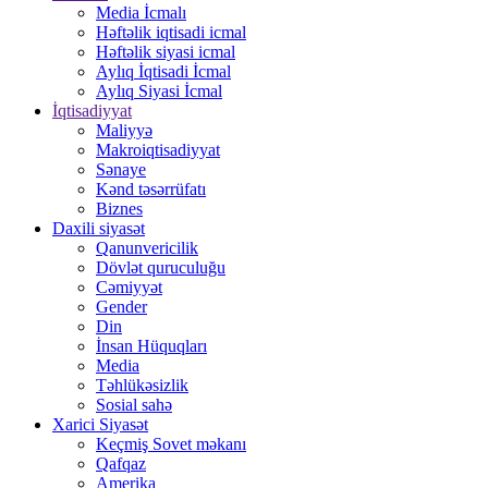
Media İcmalı
Həftəlik iqtisadi icmal
Həftəlik siyasi icmal
Aylıq İqtisadi İcmal
Aylıq Siyasi İcmal
İqtisadiyyat
Maliyyə
Makroiqtisadiyyat
Sənaye
Kənd təsərrüfatı
Biznes
Daxili siyasət
Qanunvericilik
Dövlət quruculuğu
Cəmiyyət
Gender
Din
İnsan Hüquqları
Media
Təhlükəsizlik
Sosial sahə
Xarici Siyasət
Keçmiş Sovet məkanı
Qafqaz
Amerika