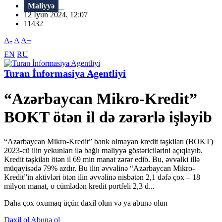
Maliyyə
12 İyun 2024, 12:07
11432
A-
A
A+
EN
RU
Turan İnformasiya Agentliyi
“Azərbaycan Mikro-Kredit”
BOKT ötən il də zərərlə işləyib
“Azərbaycan Mikro-Kredit” bank olmayan kredit təşkilatı (BOKT)
2023-cü ilin yekunları ilə bağlı maliyyə göstəricilərini açıqlayıb.
Kredit təşkilatı ötən il 69 min manat zərər edib. Bu, əvvəlki illə
müqayisədə 79% azdır. Bu ilin əvvəlinə “Azərbaycan Mikro-
Kredit”in aktivləri ötən ilin əvvəlinə nisbətən 2,1 dəfə çox – 18
milyon manat, o cümlədən kredit portfeli 2,3 d...
Daha çox oxumaq üçün daxil olun və ya abunə olun
Daxil ol
Abunə ol