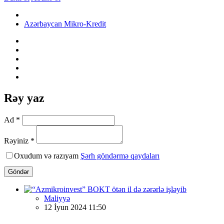
Azərbaycan Mikro-Kredit
Rəy yaz
Ad *
Rəyiniz *
Oxudum və razıyam
Şərh göndərmə qaydaları
Göndər
Maliyyə
12 İyun 2024 11:50