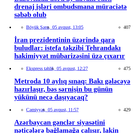
drenaj işləri ombudsmana müraciətə
səbəb olub
Böyük Şərq,
05 avqust, 13:05
407
İran prezidentinin üzərində qara
buludlar: istefa təkzibi Tehrandakı
hakimiyyət mübarizəsini üzə çıxarır
Ekspress təhlil,
05 avqust, 12:27
475
Metroda 10 aylıq sınaq: Bakı gələcəyə
hazırlaşır, bəs sərnişin bu günün
yükünü necə daşıyacaq?
Cəmiyyət,
05 avqust, 11:57
429
Azərbaycan gənclər siyasətini
nəticələrə bağlamağa çalışır, lakin