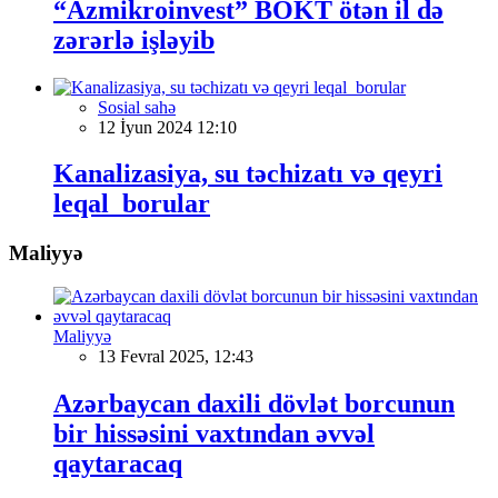
“Azmikroinvest” BOKT ötən il də
zərərlə işləyib
Sosial sahə
12 İyun 2024 12:10
Kanalizasiya, su təchizatı və qeyri
leqal borular
Maliyyə
Maliyyə
13 Fevral 2025, 12:43
Azərbaycan daxili dövlət borcunun
bir hissəsini vaxtından əvvəl
qaytaracaq