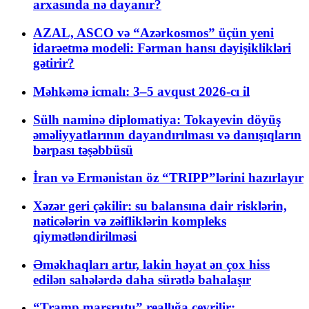
arxasında nə dayanır?
AZAL, ASCO və “Azərkosmos” üçün yeni
idarəetmə modeli: Fərman hansı dəyişiklikləri
gətirir?
Məhkəmə icmalı: 3–5 avqust 2026-cı il
Sülh naminə diplomatiya: Tokayevin döyüş
əməliyyatlarının dayandırılması və danışıqların
bərpası təşəbbüsü
İran və Ermənistan öz “TRIPP”lərini hazırlayır
Xəzər geri çəkilir: su balansına dair risklərin,
nəticələrin və zəifliklərin kompleks
qiymətləndirilməsi
Əməkhaqları artır, lakin həyat ən çox hiss
edilən sahələrdə daha sürətlə bahalaşır
“Tramp marşrutu” reallığa çevrilir: