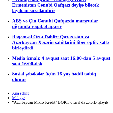
Ermənistan Cənubi Qafqazı dəyişə biləcək
layihəni sürətləndirir
ABŞ və Çin Cənubi Qafqazda marşrutlar
uğrunda rəqabət aparır
Rəqəmsal Orta Dəhliz: Qazaxıstan və
Azərbaycan Xəzərin sahillərini fiber-optik xətlə
birləşdirdi
Media icmalı: 4 avqust saat 16:00-dan 5 avqust
saat 16:00-dək
Sosial şəbəkələr üçün 16 yaş həddi tətbiq
olunur
Ana səhifə
Maliyyə
“Azərbaycan Mikro-Kredit” BOKT ötən il də zərərlə işləyib