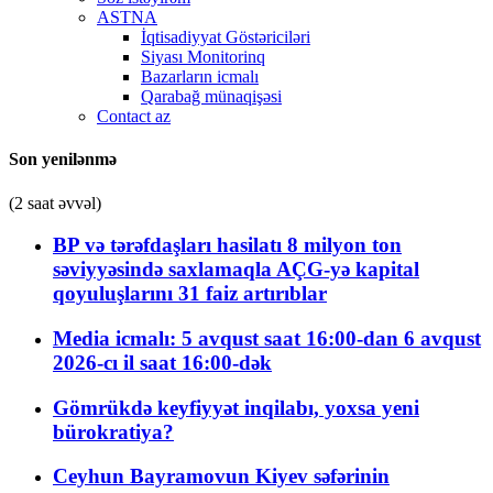
ASTNA
İqtisadiyyat Göstəriciləri
Siyası Monitorinq
Bazarların icmalı
Qarabağ münaqişəsi
Contact az
Son yenilənmə
(2 saat əvvəl)
BP və tərəfdaşları hasilatı 8 milyon ton
səviyyəsində saxlamaqla AÇG-yə kapital
qoyuluşlarını 31 faiz artırıblar
Media icmalı: 5 avqust saat 16:00-dan 6 avqust
2026-cı il saat 16:00-dək
Gömrükdə keyfiyyət inqilabı, yoxsa yeni
bürokratiya?
Ceyhun Bayramovun Kiyev səfərinin