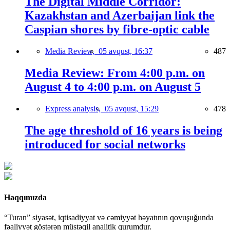
The Digital Middle Corridor:
Kazakhstan and Azerbaijan link the
Caspian shores by fibre-optic cable
Media Review,
05 avqust, 16:37
487
Media Review: From 4:00 p.m. on
August 4 to 4:00 p.m. on August 5
Express analysis,
05 avqust, 15:29
478
The age threshold of 16 years is being
introduced for social networks
Haqqımızda
“Turan” siyasət, iqtisadiyyat və cəmiyyət həyatının qovuşuğunda
fəaliyyət göstərən müstəqil analitik qurumdur.