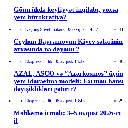
Gömrükdə keyfiyyət inqilabı, yoxsa
yeni bürokratiya?
Keçmiş Sovet məkanı,
06 avqust, 14:37
314
Ceyhun Bayramovun Kiyev səfərinin
arxasında nə dayanır?
Ekspress təhlil,
06 avqust, 14:32
302
AZAL, ASCO və “Azərkosmos” üçün
yeni idarəetmə modeli: Fərman hansı
dəyişiklikləri gətirir?
Ekspress təhlil,
06 avqust, 13:43
293
Məhkəmə icmalı: 3–5 avqust 2026-cı
il