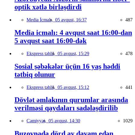
optik xətlə birləşdirdi
Media İcmalı,
05 avqust, 16:37
487
Media icmalı: 4 avqust saat 16:00-dan
5 avqust saat 16:00-dək
Ekspress təhlil,
05 avqust, 15:29
478
Sosial şəbəkələr üçün 16 yaş həddi
tətbiq olunur
Ekspress təhlil,
05 avqust, 15:12
441
Dövlət əmlakının qurumlar arasında
verilməsi qaydaları sadələşdirilib
Cəmiyyət,
05 avqust, 14:30
1029
Buzovnada dörd ay davam edən