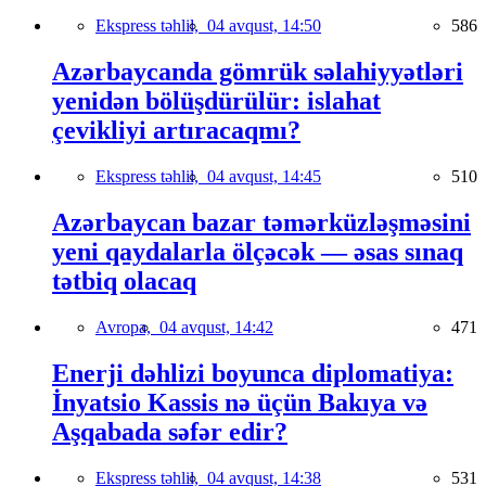
Ekspress təhlil,
04 avqust, 14:50
586
Azərbaycanda gömrük səlahiyyətləri
yenidən bölüşdürülür: islahat
çevikliyi artıracaqmı?
Ekspress təhlil,
04 avqust, 14:45
510
Azərbaycan bazar təmərküzləşməsini
yeni qaydalarla ölçəcək — əsas sınaq
tətbiq olacaq
Avropa,
04 avqust, 14:42
471
Enerji dəhlizi boyunca diplomatiya:
İnyatsio Kassis nə üçün Bakıya və
Aşqabada səfər edir?
Ekspress təhlil,
04 avqust, 14:38
531