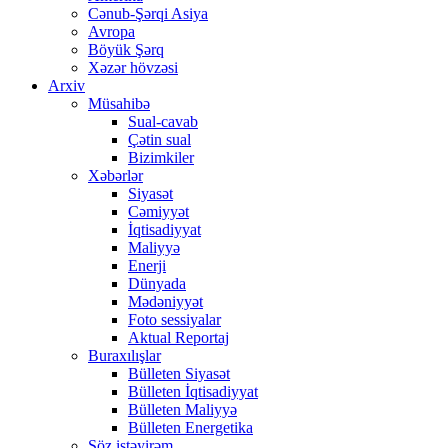
Cənub-Şərqi Asiya
Avropa
Böyük Şərq
Xəzər hövzəsi
Arxiv
Müsahibə
Sual-cavab
Çətin sual
Bizimkiler
Xəbərlər
Siyasət
Cəmiyyət
İqtisadiyyat
Maliyyə
Enerji
Dünyada
Mədəniyyət
Foto sessiyalar
Aktual Reportaj
Buraxılışlar
Bülleten Siyasət
Bülleten İqtisadiyyat
Bülleten Maliyyə
Bülleten Energetika
Söz istəyirəm