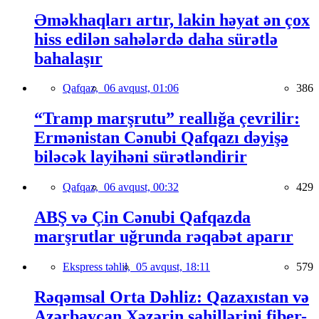
Əməkhaqları artır, lakin həyat ən çox
hiss edilən sahələrdə daha sürətlə
bahalaşır
Qafqaz,
06 avqust, 01:06
386
“Tramp marşrutu” reallığa çevrilir:
Ermənistan Cənubi Qafqazı dəyişə
biləcək layihəni sürətləndirir
Qafqaz,
06 avqust, 00:32
429
ABŞ və Çin Cənubi Qafqazda
marşrutlar uğrunda rəqabət aparır
Ekspress təhlil,
05 avqust, 18:11
579
Rəqəmsal Orta Dəhliz: Qazaxıstan və
Azərbaycan Xəzərin sahillərini fiber-