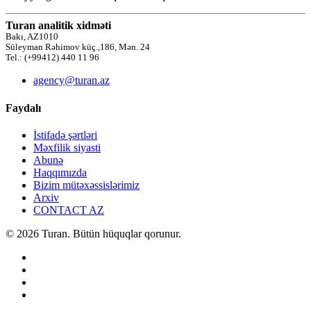
Turan analitik xidməti
Bakı, AZ1010
Süleyman Rəhimov küç.,186, Mən. 24
Tel.: (+99412) 440 11 96
agency@turan.az
Faydalı
İstifadə şərtləri
Məxfilik siyasti
Abunə
Haqqımızda
Bizim mütəxəssislərimiz
Arxiv
CONTACT AZ
© 2026 Turan. Bütün hüquqlar qorunur.