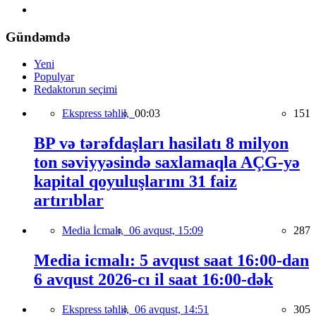
Gündəmdə
Yeni
Populyar
Redaktorun seçimi
Ekspress təhlil,
00:03
151
BP və tərəfdaşları hasilatı 8 milyon
ton səviyyəsində saxlamaqla AÇG-yə
kapital qoyuluşlarını 31 faiz
artırıblar
Media İcmalı,
06 avqust, 15:09
287
Media icmalı: 5 avqust saat 16:00-dan
6 avqust 2026-cı il saat 16:00-dək
Ekspress təhlil,
06 avqust, 14:51
305