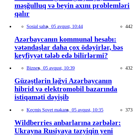
məşğulluq və beyin axını problemləri
qalır
Sosial sahə,
05 avqust, 10:44
442
Azərbaycanın kommunal hesabı:
vətəndaşlar daha çox ödəyirlər, bəs
keyfiyyət tələb edə bilirlərmi?
Biznes,
05 avqust, 10:39
432
Güzəştlərin ləğvi Azərbaycanın
hibrid və elektromobil bazarında
istiqaməti dəyişib
Keçmiş Sovet məkanı,
05 avqust, 10:35
373
Wildberries anbarlarına zərbələr:
Ukrayna Rusiyaya təzyiqin yeni