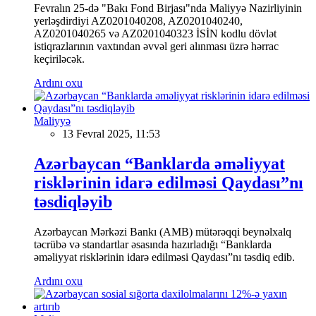
Fevralın 25-də "Bakı Fond Birjası"nda Maliyyə Nazirliyinin
yerləşdirdiyi AZ0201040208, AZ0201040240,
AZ0201040265 və AZ0201040323 İSİN kodlu dövlət
istiqrazlarının vaxtından əvvəl geri alınması üzrə hərrac
keçiriləcək.
Ardını oxu
Maliyyə
13 Fevral 2025, 11:53
Azərbaycan “Banklarda əməliyyat
risklərinin idarə edilməsi Qaydası”nı
təsdiqləyib
Azərbaycan Mərkəzi Bankı (AMB) mütərəqqi beynəlxalq
təcrübə və standartlar əsasında hazırladığı “Banklarda
əməliyyat risklərinin idarə edilməsi Qaydası”nı təsdiq edib.
Ardını oxu