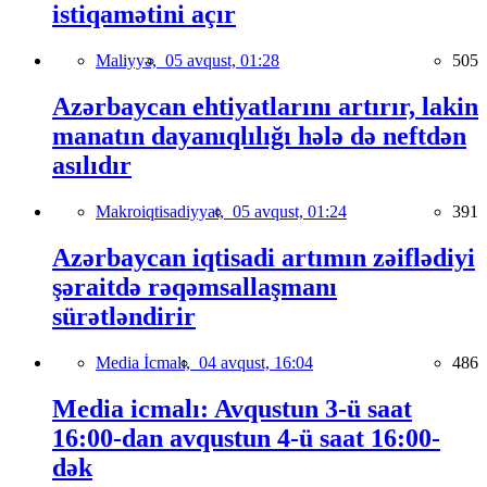
istiqamətini açır
Maliyyə,
05 avqust, 01:28
505
Azərbaycan ehtiyatlarını artırır, lakin
manatın dayanıqlılığı hələ də neftdən
asılıdır
Makroiqtisadiyyat,
05 avqust, 01:24
391
Azərbaycan iqtisadi artımın zəiflədiyi
şəraitdə rəqəmsallaşmanı
sürətləndirir
Media İcmalı,
04 avqust, 16:04
486
Media icmalı: Avqustun 3-ü saat
16:00-dan avqustun 4-ü saat 16:00-
dək