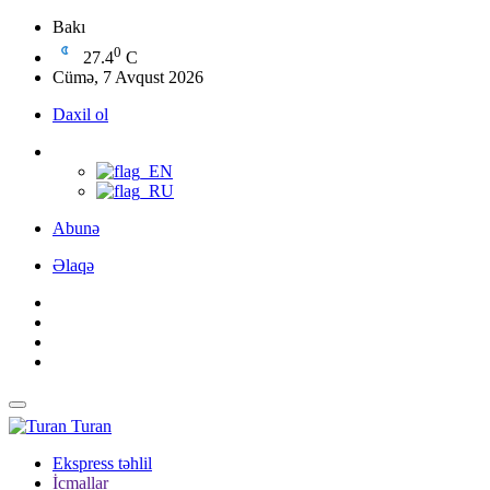
Bakı
0
27.4
C
Cümə, 7 Avqust 2026
Daxil ol
Abunə
Əlaqə
Turan
Ekspress təhlil
İcmallar