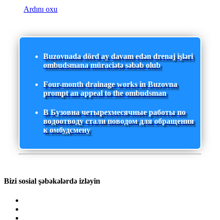
Ardını oxu
Buzovnada dörd ay davam edən drenaj işləri
ombudsmana müraciətə səbəb olub
Four-month drainage works in Buzovna
prompt an appeal to the ombudsman
В Бузовна четырехмесячные работы по
водоотводу стали поводом для обращения
к омбудсмену
Bizi sosial şəbəkələrdə izləyin