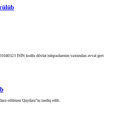
rülüb
0323 İSİN kodlu dövlət istiqrazlarının vaxtından əvvəl geri
ib
arə edilməsi Qaydası”nı təsdiq edib.