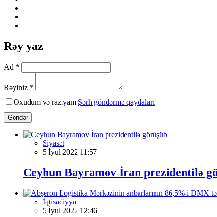
Rəy yaz
Ad *
Rəyiniz *
Oxudum və razıyam
Şərh göndərmə qaydaları
Göndər
Siyasət
5 İyul 2022 11:57
Ceyhun Bayramov İran prezidentilə g
İqtisadiyyat
5 İyul 2022 12:46