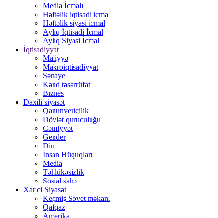
Media İcmalı
Həftəlik iqtisadi icmal
Həftəlik siyasi icmal
Aylıq İqtisadi İcmal
Aylıq Siyasi İcmal
İqtisadiyyat
Maliyyə
Makroiqtisadiyyat
Sənaye
Kənd təsərrüfatı
Biznes
Daxili siyasət
Qanunvericilik
Dövlət quruculuğu
Cəmiyyət
Gender
Din
İnsan Hüquqları
Media
Təhlükəsizlik
Sosial sahə
Xarici Siyasət
Keçmiş Sovet məkanı
Qafqaz
Amerika