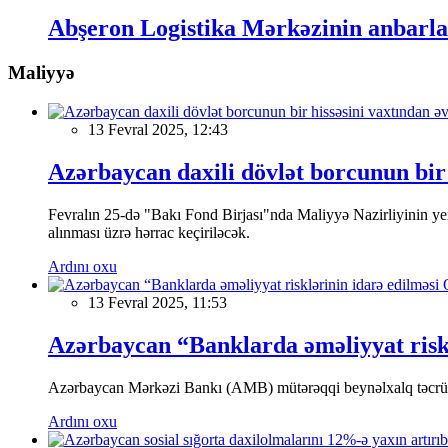
Abşeron Logistika Mərkəzinin anbarla
Maliyyə
13 Fevral 2025, 12:43
Azərbaycan daxili dövlət borcunun bir 
Fevralın 25-də "Bakı Fond Birjası"nda Maliyyə Nazirliyinin
alınması üzrə hərrac keçiriləcək.
Ardını oxu
13 Fevral 2025, 11:53
Azərbaycan “Banklarda əməliyyat riskl
Azərbaycan Mərkəzi Bankı (AMB) mütərəqqi beynəlxalq təcrübə v
Ardını oxu