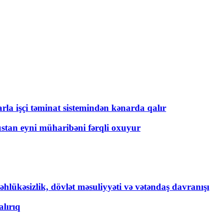
rla işçi təminat sistemindən kənarda qalır
üstan eyni müharibəni fərqli oxuyur
əhlükəsizlik, dövlət məsuliyyəti və vətəndaş davranışı
lırıq