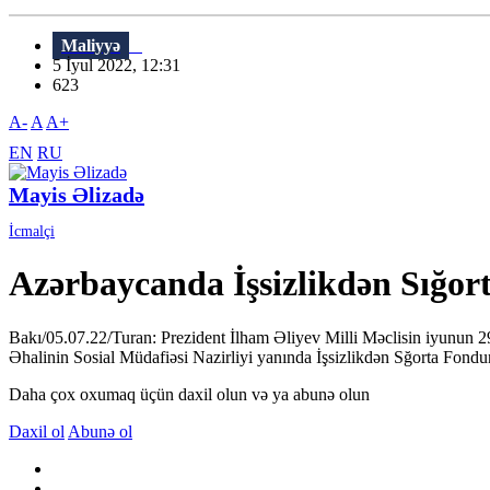
Maliyyə
5 İyul 2022, 12:31
623
A-
A
A+
EN
RU
Mayis Əlizadə
İcmalçi
Azərbaycanda İşsizlikdən Sığor
Bakı/05.07.22/Turan: Prezident İlham Əliyev Milli Məclisin iyunun 2
Əhalinin Sosial Müdafiəsi Nazirliyi yanında İşsizlikdən Sğorta Fondun
Daha çox oxumaq üçün daxil olun və ya abunə olun
Daxil ol
Abunə ol