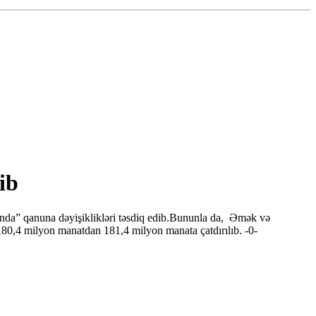
ib
qında” qanuna dəyişiklikləri təsdiq edib.Bununla da, Əmək və
 180,4 milyon manatdan 181,4 milyon manata çatdırılıb. -0-