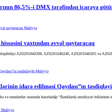
rının 86,5%-i DMX tərəfindən icarəyə götü
Maliyyə
hissəsini vaxtından əvvəl qaytaracaq
 yerləşdirdiyi AZ0201040208, AZ0201040240, AZ0201040265 və AZ020104
Maliyyə
ərinin idarə edilməsi Qaydası”nı təsdiqləy
ə standartlar əsasında hazırladığı “Banklarda əməliyyat risklərinin id
Maliyyə