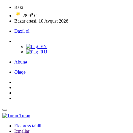
Bakı
0
28.9
C
Bazar ertəsi, 10 Avqust 2026
Daxil ol
Abunə
Əlaqə
Turan
Ekspress təhlil
İcmallar