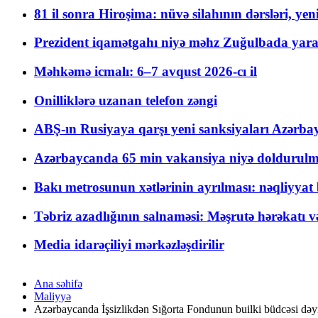
81 il sonra Hiroşima: nüvə silahının dərsləri, yen
Prezident iqamətgahı niyə məhz Zuğulbada yaradı
Məhkəmə icmalı: 6–7 avqust 2026-cı il
Onilliklərə uzanan telefon zəngi
ABŞ-ın Rusiyaya qarşı yeni sanksiyaları Azərba
Azərbaycanda 65 min vakansiya niyə doldurulm
Bakı metrosunun xətlərinin ayrılması: nəqliyya
Təbriz azadlığının salnaməsi: Məşrutə hərəkatı v
Media idarəçiliyi mərkəzləşdirilir
Ana səhifə
Maliyyə
Azərbaycanda İşsizlikdən Sığorta Fondunun builki büdcəsi dəy