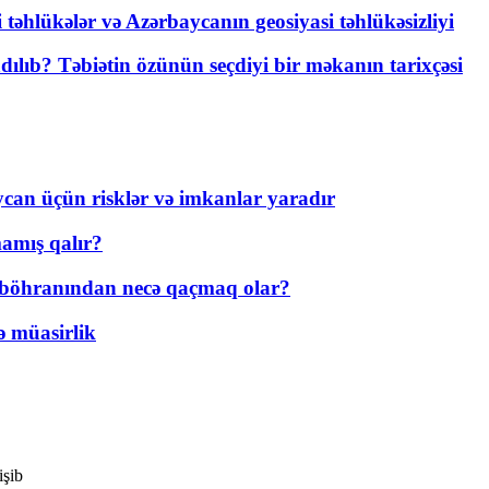
i təhlükələr və Azərbaycanın geosiyasi təhlükəsizliyi
lıb? Təbiətin özünün seçdiyi bir məkanın tarixçəsi
ycan üçün risklər və imkanlar yaradır
amış qalır?
t böhranından necə qaçmaq olar?
ə müasirlik
işib