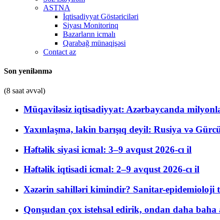
ASTNA
İqtisadiyyat Göstəriciləri
Siyası Monitorinq
Bazarların icmalı
Qarabağ münaqişəsi
Contact az
Son yenilənmə
(8 saat əvvəl)
Müqaviləsiz iqtisadiyyat: Azərbaycanda milyonla
Yaxınlaşma, lakin barışıq deyil: Rusiya və Gürc
Həftəlik siyasi icmal: 3–9 avqust 2026-cı il
Həftəlik iqtisadi icmal: 2–9 avqust 2026-cı il
Xəzərin sahilləri kimindir? Sanitar-epidemioloji t
Qonşudan çox istehsal edirik, ondan daha baha a