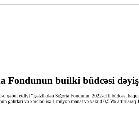
ta Fondunun builki büdcəsi dəyiş
9-u qəbul etdiyi “İşsizlikdən Sığorta Fondunun 2022-ci il büdcəsi haq
un gəlirləri və xərcləri isə 1 milyon manat və yaxud 0,55% artırılaraq