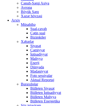
Cənub-Şərqi Asiya
Avropa
Böyük Şərq
Xəzər hövzəsi
Arxiv
Müsahibə
Sual-cavab
Çətin sual
Bizimkiler
Xəbərlər
Siyasət
Cəmiyyət
İqtisadiyyat
Maliyyə
Enerji
Dünyada
Mədəniyyət
Foto sessiyalar
Aktual Reportaj
Buraxılışlar
Bülleten Siyasət
Bülleten İqtisadiyyat
Bülleten Maliyyə
Bülleten Energetika
Söz istəyirəm