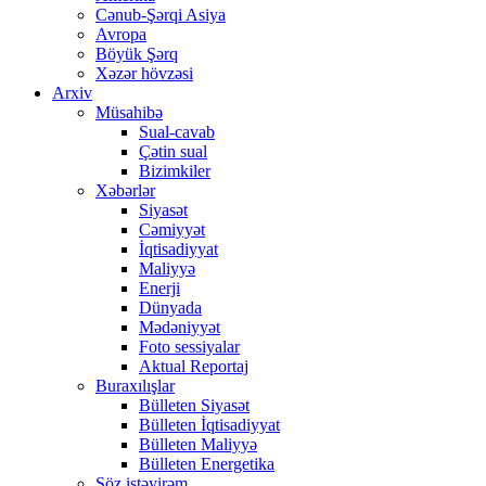
Cənub-Şərqi Asiya
Avropa
Böyük Şərq
Xəzər hövzəsi
Arxiv
Müsahibə
Sual-cavab
Çətin sual
Bizimkiler
Xəbərlər
Siyasət
Cəmiyyət
İqtisadiyyat
Maliyyə
Enerji
Dünyada
Mədəniyyət
Foto sessiyalar
Aktual Reportaj
Buraxılışlar
Bülleten Siyasət
Bülleten İqtisadiyyat
Bülleten Maliyyə
Bülleten Energetika
Söz istəyirəm