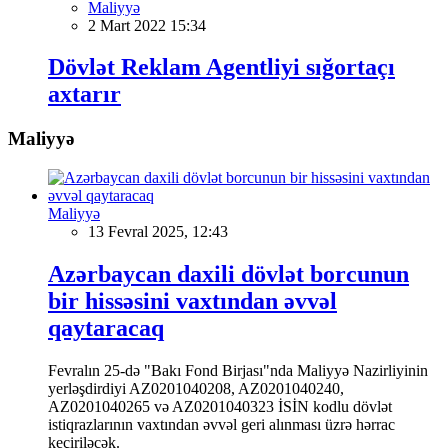
Maliyyə
2 Mart 2022 15:34
Dövlət Reklam Agentliyi sığortaçı
axtarır
Maliyyə
Maliyyə
13 Fevral 2025, 12:43
Azərbaycan daxili dövlət borcunun
bir hissəsini vaxtından əvvəl
qaytaracaq
Fevralın 25-də "Bakı Fond Birjası"nda Maliyyə Nazirliyinin
yerləşdirdiyi AZ0201040208, AZ0201040240,
AZ0201040265 və AZ0201040323 İSİN kodlu dövlət
istiqrazlarının vaxtından əvvəl geri alınması üzrə hərrac
keçiriləcək.