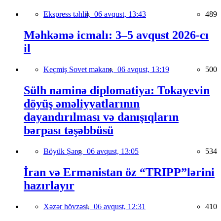
Ekspress təhlil,
06 avqust, 13:43
489
Məhkəmə icmalı: 3–5 avqust 2026-cı
il
Keçmiş Sovet məkanı,
06 avqust, 13:19
500
Sülh naminə diplomatiya: Tokayevin
döyüş əməliyyatlarının
dayandırılması və danışıqların
bərpası təşəbbüsü
Böyük Şərq,
06 avqust, 13:05
534
İran və Ermənistan öz “TRIPP”lərini
hazırlayır
Xəzər hövzəsi,
06 avqust, 12:31
410