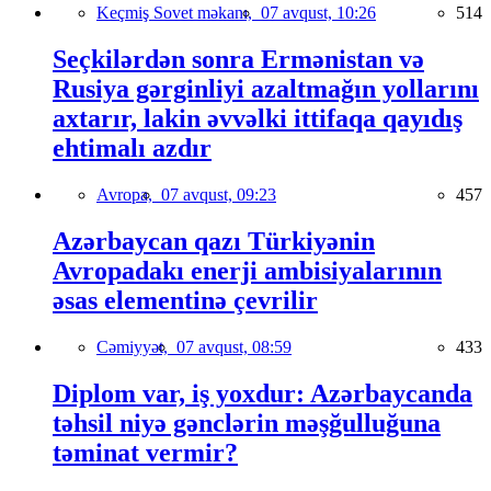
Keçmiş Sovet məkanı,
07 avqust, 10:26
514
Seçkilərdən sonra Ermənistan və
Rusiya gərginliyi azaltmağın yollarını
axtarır, lakin əvvəlki ittifaqa qayıdış
ehtimalı azdır
Avropa,
07 avqust, 09:23
457
Azərbaycan qazı Türkiyənin
Avropadakı enerji ambisiyalarının
əsas elementinə çevrilir
Cəmiyyət,
07 avqust, 08:59
433
Diplom var, iş yoxdur: Azərbaycanda
təhsil niyə gənclərin məşğulluğuna
təminat vermir?