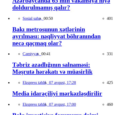
Azərbaycanda 65 min vakansiya niyə
doldurulmamış qalır?
Sosial sahə,
00:50
401
Bakı metrosunun xətlərinin
ayrılması: nəqliyyat böhranından
necə qaçmaq olar?
Cəmiyyət,
00:41
331
Təbriz azadlığının salnaməsi:
Məşrutə hərəkatı və müasirlik
Ekspress təhlil,
07 avqust, 17:28
425
Media idarəçiliyi mərkəzləşdirilir
Ekspress təhlil,
07 avqust, 17:00
460