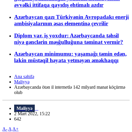
əvvəlki ittifaqa qayıdış ehtimalı azdır
Azərbaycan qazı Türkiyənin Avropadakı enerji
ambisiyalarının əsas elementinə çevrilir
Diplom var, iş yoxdur: Azərbaycanda təhsil
niyə gənclərin məşğulluğuna təminat vermir?
Azərbaycan minimumu: yaşamağı təmin edən,
lakin müstəqil həyata yetməyən əməkhaqqı
Ana səhifə
Maliyyə
Azərbaycanda ötən il internetlə 142 milyard manat köçürmə
olub
Maliyyə
2 Mart 2022, 15:22
642
A-
A
A+