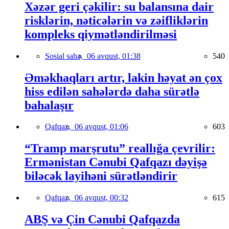
Xəzər geri çəkilir: su balansına dair
risklərin, nəticələrin və zəifliklərin
kompleks qiymətləndirilməsi
Sosial sahə,
06 avqust, 01:38
540
Əməkhaqları artır, lakin həyat ən çox
hiss edilən sahələrdə daha sürətlə
bahalaşır
Qafqaz,
06 avqust, 01:06
603
“Tramp marşrutu” reallığa çevrilir:
Ermənistan Cənubi Qafqazı dəyişə
biləcək layihəni sürətləndirir
Qafqaz,
06 avqust, 00:32
615
ABŞ və Çin Cənubi Qafqazda