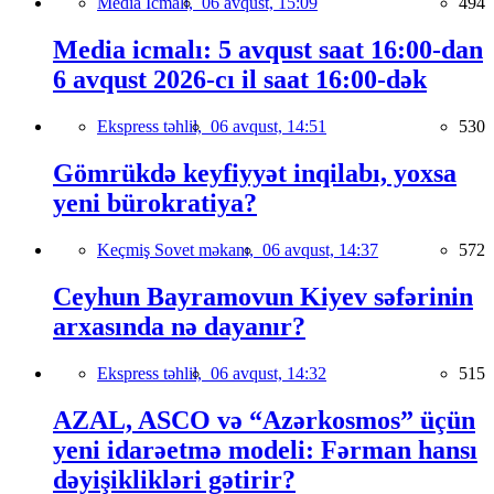
Media İcmalı,
06 avqust, 15:09
494
Media icmalı: 5 avqust saat 16:00-dan
6 avqust 2026-cı il saat 16:00-dək
Ekspress təhlil,
06 avqust, 14:51
530
Gömrükdə keyfiyyət inqilabı, yoxsa
yeni bürokratiya?
Keçmiş Sovet məkanı,
06 avqust, 14:37
572
Ceyhun Bayramovun Kiyev səfərinin
arxasında nə dayanır?
Ekspress təhlil,
06 avqust, 14:32
515
AZAL, ASCO və “Azərkosmos” üçün
yeni idarəetmə modeli: Fərman hansı
dəyişiklikləri gətirir?