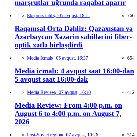
marşrutlar uğrunda rəqabət aparır
Ekspress təhlil,
05 avqust, 18:11
766
Rəqəmsal Orta Dəhliz: Qazaxıstan və
Azərbaycan Xəzərin sahillərini fiber-
optik xətlə birləşdirdi
Media İcmalı,
05 avqust, 16:37
654
Media icmalı: 4 avqust saat 16:00-dan
5 avqust saat 16:00-dək
Media Review,
07 avqust, 16:10
412
Media Review: From 4:00 p.m. on
August 6 to 4:00 p.m. on August 7,
2026
Post-Soviet region,
07 avqust, 10:26
514