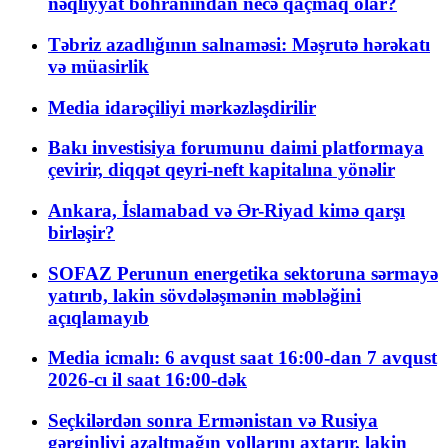
nəqliyyat böhranından necə qaçmaq olar?
Təbriz azadlığının salnaməsi: Məşrutə hərəkatı
və müasirlik
Media idarəçiliyi mərkəzləşdirilir
Bakı investisiya forumunu daimi platformaya
çevirir, diqqət qeyri-neft kapitalına yönəlir
Ankara, İslamabad və Ər-Riyad kimə qarşı
birləşir?
SOFAZ Perunun energetika sektoruna sərmayə
yatırıb, lakin sövdələşmənin məbləğini
açıqlamayıb
Media icmalı: 6 avqust saat 16:00-dan 7 avqust
2026-cı il saat 16:00-dək
Seçkilərdən sonra Ermənistan və Rusiya
gərginliyi azaltmağın yollarını axtarır, lakin