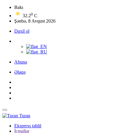
Bakı
0
32.2
C
Şənbə, 8 Avqust 2026
Daxil ol
Abunə
Əlaqə
Turan
Ekspress təhlil
İcmallar