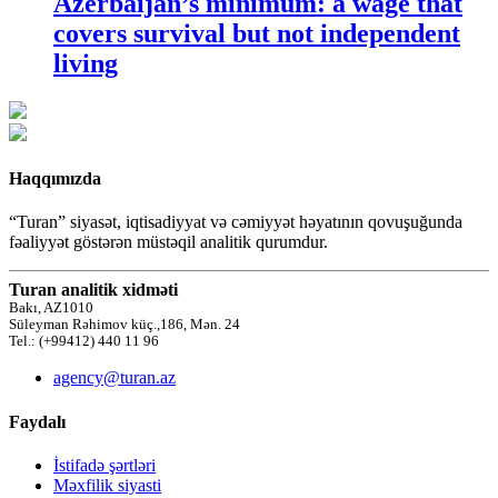
Azerbaijan’s minimum: a wage that
covers survival but not independent
living
Haqqımızda
“Turan” siyasət, iqtisadiyyat və cəmiyyət həyatının qovuşuğunda
fəaliyyət göstərən müstəqil analitik qurumdur.
Turan analitik xidməti
Bakı, AZ1010
Süleyman Rəhimov küç.,186, Mən. 24
Tel.: (+99412) 440 11 96
agency@turan.az
Faydalı
İstifadə şərtləri
Məxfilik siyasti