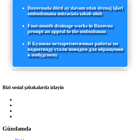
Buzovnada dörd ay davam edən drenaj işləri
ombudsmana müraciətə səbəb olub
Four-month drainage works in Buzovna
prompt an appeal to the ombudsman
В Бузовна четырехмесячные работы по
водоотводу стали поводом для обращения
к омбудсмену
Bizi sosial şəbəkələrdə izləyin
Gündəmdə