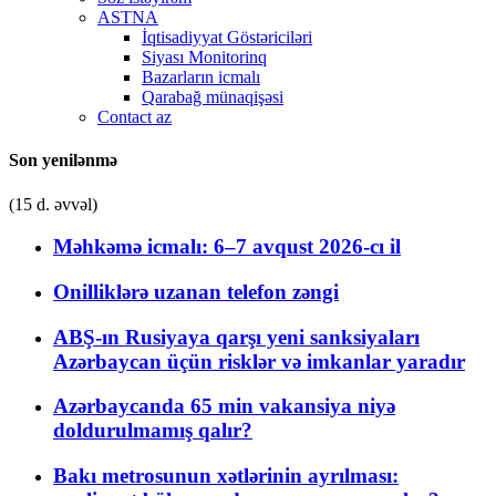
ASTNA
İqtisadiyyat Göstəriciləri
Siyası Monitorinq
Bazarların icmalı
Qarabağ münaqişəsi
Contact az
Son yenilənmə
(15 d. əvvəl)
Məhkəmə icmalı: 6–7 avqust 2026-cı il
Onilliklərə uzanan telefon zəngi
ABŞ-ın Rusiyaya qarşı yeni sanksiyaları
Azərbaycan üçün risklər və imkanlar yaradır
Azərbaycanda 65 min vakansiya niyə
doldurulmamış qalır?
Bakı metrosunun xətlərinin ayrılması: