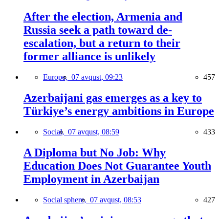
After the election, Armenia and
Russia seek a path toward de-
escalation, but a return to their
former alliance is unlikely
Europe,
07 avqust, 09:23
457
Azerbaijani gas emerges as a key to
Türkiye’s energy ambitions in Europe
Social,
07 avqust, 08:59
433
A Diploma but No Job: Why
Education Does Not Guarantee Youth
Employment in Azerbaijan
Social sphere,
07 avqust, 08:53
427