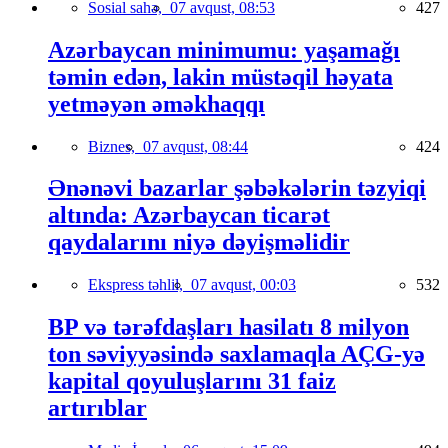
Sosial sahə,
07 avqust, 08:53
427
Azərbaycan minimumu: yaşamağı
təmin edən, lakin müstəqil həyata
yetməyən əməkhaqqı
Biznes,
07 avqust, 08:44
424
Ənənəvi bazarlar şəbəkələrin təzyiqi
altında: Azərbaycan ticarət
qaydalarını niyə dəyişməlidir
Ekspress təhlil,
07 avqust, 00:03
532
BP və tərəfdaşları hasilatı 8 milyon
ton səviyyəsində saxlamaqla AÇG-yə
kapital qoyuluşlarını 31 faiz
artırıblar