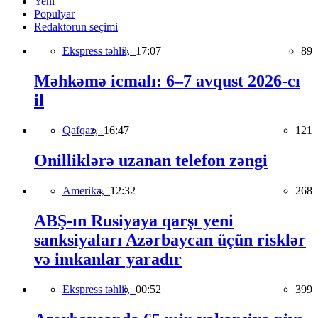
Yeni
Populyar
Redaktorun seçimi
Ekspress təhlil,
17:07
89
Məhkəmə icmalı: 6–7 avqust 2026-cı
il
Qafqaz,
16:47
121
Onilliklərə uzanan telefon zəngi
Amerika,
12:32
268
ABŞ-ın Rusiyaya qarşı yeni
sanksiyaları Azərbaycan üçün risklər
və imkanlar yaradır
Ekspress təhlil,
00:52
399