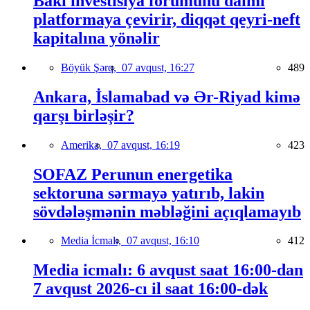
Bakı investisiya forumunu daimi
platformaya çevirir, diqqət qeyri-neft
kapitalına yönəlir
Böyük Şərq,
07 avqust, 16:27
489
Ankara, İslamabad və Ər-Riyad kimə
qarşı birləşir?
Amerika,
07 avqust, 16:19
423
SOFAZ Perunun energetika
sektoruna sərmayə yatırıb, lakin
sövdələşmənin məbləğini açıqlamayıb
Media İcmalı,
07 avqust, 16:10
412
Media icmalı: 6 avqust saat 16:00-dan
7 avqust 2026-cı il saat 16:00-dək