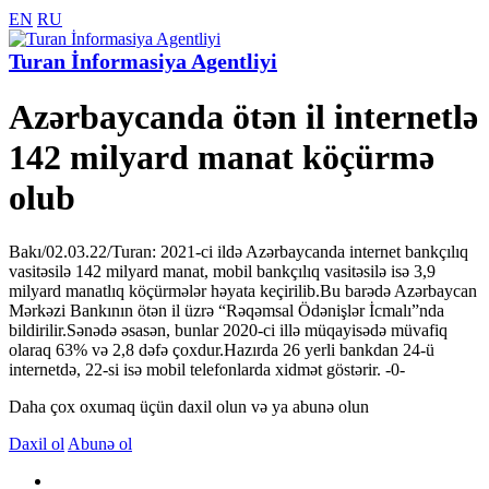
EN
RU
Turan İnformasiya Agentliyi
Azərbaycanda ötən il internetlə
142 milyard manat köçürmə
olub
Bakı/02.03.22/Turan: 2021-ci ildə Azərbaycanda internet bankçılıq
vasitəsilə 142 milyard manat, mobil bankçılıq vasitəsilə isə 3,9
milyard manatlıq köçürmələr həyata keçirilib.Bu barədə Azərbaycan
Mərkəzi Bankının ötən il üzrə “Rəqəmsal Ödənişlər İcmalı”nda
bildirilir.Sənədə əsasən, bunlar 2020-ci illə müqayisədə müvafiq
olaraq 63% və 2,8 dəfə çoxdur.Hazırda 26 yerli bankdan 24-ü
internetdə, 22-si isə mobil telefonlarda xidmət göstərir. -0-
Daha çox oxumaq üçün daxil olun və ya abunə olun
Daxil ol
Abunə ol