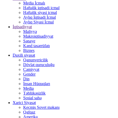
Media İcmalı
Həftəlik iqtisadi icmal
Həftəlik siyasi icmal
Aylıq İqtisadi İcmal
Aylıq Siyasi İcmal
İqtisadiyyat
Maliyyə
Makroiqtisadiyyat
Sənaye
Kənd təsərrüfatı
Biznes
Daxili siyasət
Qanunvericilik
Dövlət quruculuğu
Cəmiyyət
Gender
Din
İnsan Hüquqları
Media
Təhlükəsizlik
Sosial sahə
Xarici Siyasət
Keçmiş Sovet məkanı
Qafqaz
Amerika