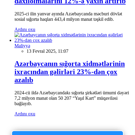
daxilolmalarını 12%-ə yaxın artırıb
2025-ci ilin yanvar ayında Azərbaycanda məcburi dövlət
sosial sığorta haqları 443,4 milyon manat təşkil edib.
Ardını oxu
Maliyyə
13 Fevral 2025, 11:07
Azərbaycanın sığorta xidmətlərinin
ixracından gəlirləri 23%-dən çox
azalıb
2024-cü ildə Azərbaycandakı sığorta şirkətləri ümumi dəyəri
7,2 milyon manat olan 50 207 “Yaşıl Kart” müqaviləsi
bağlayıb.
Ardını oxu