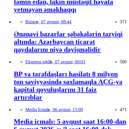
təmin edən, lakin müstəqil həyata
yetməyən əməkhaqqı
Biznes,
07 avqust, 08:44
371
Ənənəvi bazarlar şəbəkələrin təzyiqi
altında: Azərbaycan ticarət
qaydalarını niyə dəyişməlidir
Ekspress təhlil,
07 avqust, 00:03
500
BP və tərəfdaşları hasilatı 8 milyon
ton səviyyəsində saxlamaqla AÇG-yə
kapital qoyuluşlarını 31 faiz
artırıblar
Media İcmalı,
06 avqust, 15:09
471
Media icmalı: 5 avqust saat 16:00-dan