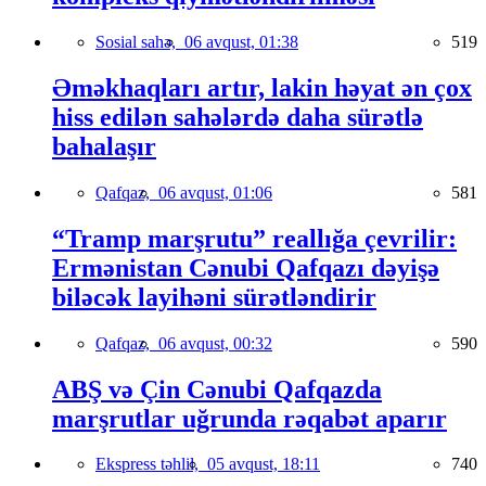
Sosial sahə,
06 avqust, 01:38
519
Əməkhaqları artır, lakin həyat ən çox
hiss edilən sahələrdə daha sürətlə
bahalaşır
Qafqaz,
06 avqust, 01:06
581
“Tramp marşrutu” reallığa çevrilir:
Ermənistan Cənubi Qafqazı dəyişə
biləcək layihəni sürətləndirir
Qafqaz,
06 avqust, 00:32
590
ABŞ və Çin Cənubi Qafqazda
marşrutlar uğrunda rəqabət aparır
Ekspress təhlil,
05 avqust, 18:11
740