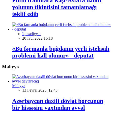
Putin iranlılara Rəşt-Astara dəmir
yolunun tikintisini tamamlamağı
təklif edib
İqtisadiyyat
20 İyul 2022 16:18
«Bu fərmanla buğdanın yerli istehsalı
problemi həll olunur» - deputat
Maliyyə
Maliyyə
13 Fevral 2025, 12:43
Azərbaycan daxili dövlət borcunun
bir hissəsini vaxtından əvvəl