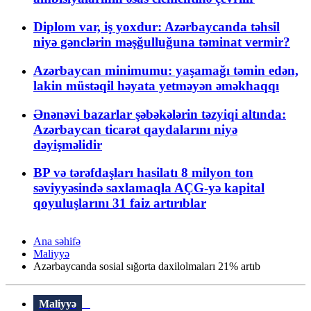
Diplom var, iş yoxdur: Azərbaycanda təhsil
niyə gənclərin məşğulluğuna təminat vermir?
Azərbaycan minimumu: yaşamağı təmin edən,
lakin müstəqil həyata yetməyən əməkhaqqı
Ənənəvi bazarlar şəbəkələrin təzyiqi altında:
Azərbaycan ticarət qaydalarını niyə
dəyişməlidir
BP və tərəfdaşları hasilatı 8 milyon ton
səviyyəsində saxlamaqla AÇG-yə kapital
qoyuluşlarını 31 faiz artırıblar
Ana səhifə
Maliyyə
Azərbaycanda sosial sığorta daxilolmaları 21% artıb
Maliyyə