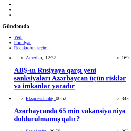
Gündəmdə
Yeni
Populyar
Redaktorun seçimi
Amerika,
12:32
169
ABŞ-ın Rusiyaya qarşı yeni
sanksiyaları Azərbaycan üçün risklər
və imkanlar yaradır
Ekspress təhlil,
00:52
343
Azərbaycanda 65 min vakansiya niyə
doldurulmamış qalır?