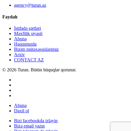
agency@turan.az
Faydalı
İstifadə şərtləri
Məxfilik siyasti
Abunə
Haqqımızda
Bizim mütəxəssislərimiz
Arxiv
CONTACT AZ
© 2026 Turan. Bütün hüquqlar qorunur.
Abunə
Daxil ol
Bizi facebookda izləyin
Bizə email yazın