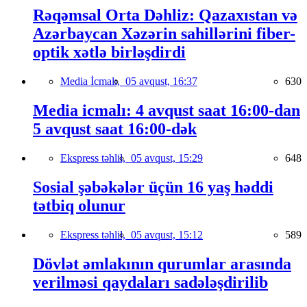
Rəqəmsal Orta Dəhliz: Qazaxıstan və
Azərbaycan Xəzərin sahillərini fiber-
optik xətlə birləşdirdi
Media İcmalı,
05 avqust, 16:37
630
Media icmalı: 4 avqust saat 16:00-dan
5 avqust saat 16:00-dək
Ekspress təhlil,
05 avqust, 15:29
648
Sosial şəbəkələr üçün 16 yaş həddi
tətbiq olunur
Ekspress təhlil,
05 avqust, 15:12
589
Dövlət əmlakının qurumlar arasında
verilməsi qaydaları sadələşdirilib