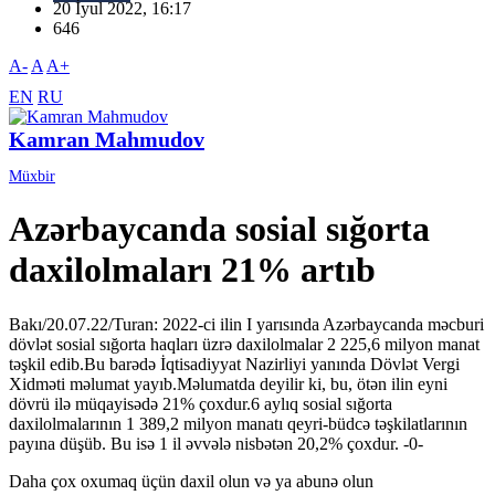
20 İyul 2022, 16:17
646
A-
A
A+
EN
RU
Kamran Mahmudov
Müxbir
Azərbaycanda sosial sığorta
daxilolmaları 21% artıb
Bakı/20.07.22/Turan: 2022-ci ilin I yarısında Azərbaycanda məcburi
dövlət sosial sığorta haqları üzrə daxilolmalar 2 225,6 milyon manat
təşkil edib.Bu barədə İqtisadiyyat Nazirliyi yanında Dövlət Vergi
Xidməti məlumat yayıb.Məlumatda deyilir ki, bu, ötən ilin eyni
dövrü ilə müqayisədə 21% çoxdur.6 aylıq sosial sığorta
daxilolmalarının 1 389,2 milyon manatı qeyri-büdcə təşkilatlarının
payına düşüb. Bu isə 1 il əvvələ nisbətən 20,2% çoxdur. -0-
Daha çox oxumaq üçün daxil olun və ya abunə olun