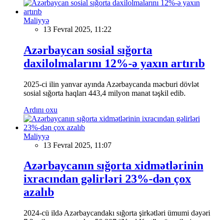
Maliyyə
13 Fevral 2025, 11:22
Azərbaycan sosial sığorta
daxilolmalarını 12%-ə yaxın artırıb
2025-ci ilin yanvar ayında Azərbaycanda məcburi dövlət
sosial sığorta haqları 443,4 milyon manat təşkil edib.
Ardını oxu
Maliyyə
13 Fevral 2025, 11:07
Azərbaycanın sığorta xidmətlərinin
ixracından gəlirləri 23%-dən çox
azalıb
2024-cü ildə Azərbaycandakı sığorta şirkətləri ümumi dəyəri