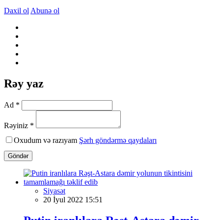
Daxil ol
Abunə ol
Rəy yaz
Ad *
Rəyiniz *
Oxudum və razıyam
Şərh göndərmə qaydaları
Göndər
Siyasət
20 İyul 2022 15:51