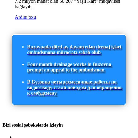
7,2 milyon manat olan 50 207 “Yaşıl Kart” müqaviləsi
bağlayıb.
Ardını oxu
Buzovnada dörd ay davam edən drenaj işləri
ombudsmana müraciətə səbəb olub
Four-month drainage works in Buzovna
prompt an appeal to the ombudsman
В Бузовна четырехмесячные работы по
водоотводу стали поводом для обращения
к омбудсмену
Bizi sosial şəbəkələrdə izləyin