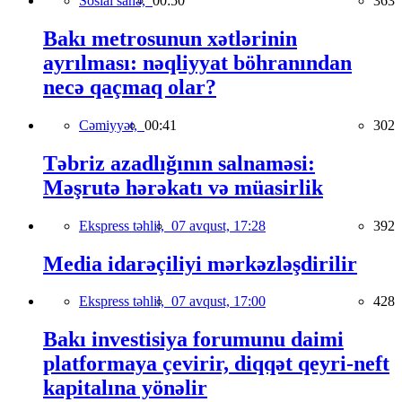
Sosial sahə,
00:50
363
Bakı metrosunun xətlərinin
ayrılması: nəqliyyat böhranından
necə qaçmaq olar?
Cəmiyyət,
00:41
302
Təbriz azadlığının salnaməsi:
Məşrutə hərəkatı və müasirlik
Ekspress təhlil,
07 avqust, 17:28
392
Media idarəçiliyi mərkəzləşdirilir
Ekspress təhlil,
07 avqust, 17:00
428
Bakı investisiya forumunu daimi
platformaya çevirir, diqqət qeyri-neft
kapitalına yönəlir