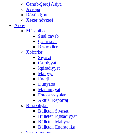
Cənub-Şərqi Asiya
Avropa
Böyük Şərq
Xəzər hövzəsi
Arxiv
Müsahibə
Sual-cavab
Çətin sual
Bizimkiler
Xəbərlər
Siyasət
Cəmiyyət
İqtisadiyyat
Maliyyə
Enerji
Dünyada
Mədəniyyət
Foto sessiyalar
Aktual Reportaj
Buraxılışlar
Bülleten Siyasət
Bülleten İqtisadiyyat
Bülleten Maliyyə
Bülleten Energetika
Söz istəyirəm