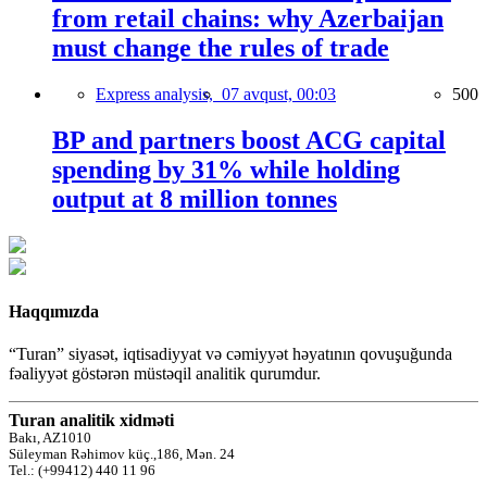
from retail chains: why Azerbaijan
must change the rules of trade
Express analysis,
07 avqust, 00:03
500
BP and partners boost ACG capital
spending by 31% while holding
output at 8 million tonnes
Haqqımızda
“Turan” siyasət, iqtisadiyyat və cəmiyyət həyatının qovuşuğunda
fəaliyyət göstərən müstəqil analitik qurumdur.
Turan analitik xidməti
Bakı, AZ1010
Süleyman Rəhimov küç.,186, Mən. 24
Tel.: (+99412) 440 11 96