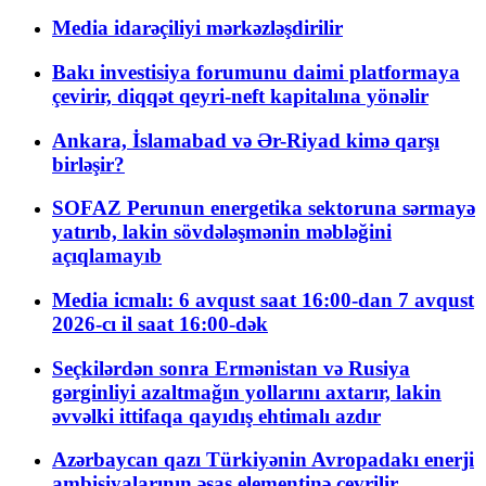
Media idarəçiliyi mərkəzləşdirilir
Bakı investisiya forumunu daimi platformaya
çevirir, diqqət qeyri-neft kapitalına yönəlir
Ankara, İslamabad və Ər-Riyad kimə qarşı
birləşir?
SOFAZ Perunun energetika sektoruna sərmayə
yatırıb, lakin sövdələşmənin məbləğini
açıqlamayıb
Media icmalı: 6 avqust saat 16:00-dan 7 avqust
2026-cı il saat 16:00-dək
Seçkilərdən sonra Ermənistan və Rusiya
gərginliyi azaltmağın yollarını axtarır, lakin
əvvəlki ittifaqa qayıdış ehtimalı azdır
Azərbaycan qazı Türkiyənin Avropadakı enerji
ambisiyalarının əsas elementinə çevrilir