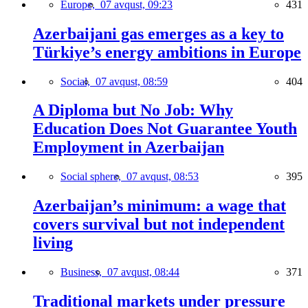
Europe,
07 avqust, 09:23
431
Azerbaijani gas emerges as a key to
Türkiye’s energy ambitions in Europe
Social,
07 avqust, 08:59
404
A Diploma but No Job: Why
Education Does Not Guarantee Youth
Employment in Azerbaijan
Social sphere,
07 avqust, 08:53
395
Azerbaijan’s minimum: a wage that
covers survival but not independent
living
Business,
07 avqust, 08:44
371
Traditional markets under pressure