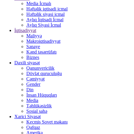
Media İcmalı
Həftəlik iqtisadi icmal
Həftəlik siyasi icmal
Aylıq İqtisadi İcmal
Aylıq Siyasi İcmal
İqtisadiyyat
Maliyyə
Makroiqtisadiyyat
Sənaye
Kənd təsərrüfatı
Biznes
Daxili siyasət
Qanunvericilik
Dövlət quruculuğu
Cəmiyyət
Gender
Din
İnsan Hüquqları
Media
Təhlükəsizlik
Sosial sahə
Xarici Siyasət
Keçmiş Sovet məkanı
Qafqaz
Amerika