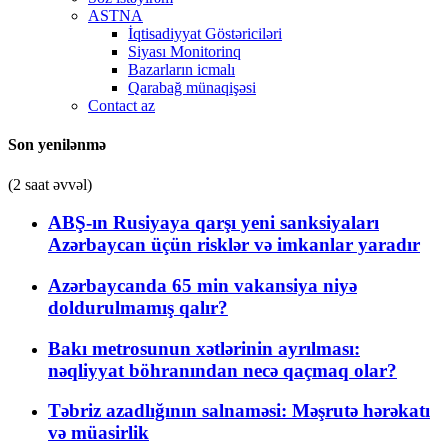
ASTNA
İqtisadiyyat Göstəriciləri
Siyası Monitorinq
Bazarların icmalı
Qarabağ münaqişəsi
Contact az
Son yenilənmə
(2 saat əvvəl)
ABŞ-ın Rusiyaya qarşı yeni sanksiyaları
Azərbaycan üçün risklər və imkanlar yaradır
Azərbaycanda 65 min vakansiya niyə
doldurulmamış qalır?
Bakı metrosunun xətlərinin ayrılması:
nəqliyyat böhranından necə qaçmaq olar?
Təbriz azadlığının salnaməsi: Məşrutə hərəkatı
və müasirlik