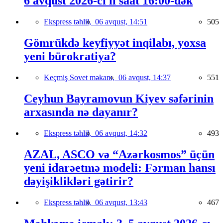
6 avqust 2026-cı il saat 16:00-dək
Ekspress təhlil,
06 avqust, 14:51
505
Gömrükdə keyfiyyət inqilabı, yoxsa
yeni bürokratiya?
Keçmiş Sovet məkanı,
06 avqust, 14:37
551
Ceyhun Bayramovun Kiyev səfərinin
arxasında nə dayanır?
Ekspress təhlil,
06 avqust, 14:32
493
AZAL, ASCO və “Azərkosmos” üçün
yeni idarəetmə modeli: Fərman hansı
dəyişiklikləri gətirir?
Ekspress təhlil,
06 avqust, 13:43
467