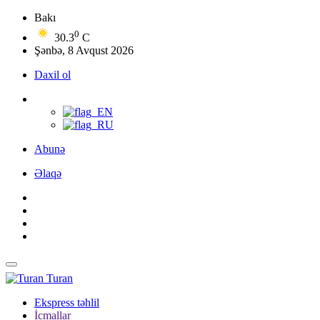
Bakı
0
30.3
C
Şənbə, 8 Avqust 2026
Daxil ol
Abunə
Əlaqə
Turan
Ekspress təhlil
İcmallar