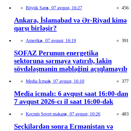
Böyük Şərq,
07 avqust, 16:27
456
Ankara, İslamabad və Ər-Riyad kimə
qarşı birləşir?
Amerika,
07 avqust, 16:19
391
SOFAZ Perunun energetika
sektoruna sərmayə yatırıb, lakin
sövdələşmənin məbləğini açıqlamayıb
Media İcmalı,
07 avqust, 16:10
377
Media icmalı: 6 avqust saat 16:00-dan
7 avqust 2026-cı il saat 16:00-dək
Keçmiş Sovet məkanı,
07 avqust, 10:26
483
Seçkilərdən sonra Ermənistan və