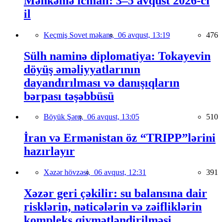
Məhkəmə icmalı: 3–5 avqust 2026-cı
il
Keçmiş Sovet məkanı,
06 avqust, 13:19
476
Sülh naminə diplomatiya: Tokayevin
döyüş əməliyyatlarının
dayandırılması və danışıqların
bərpası təşəbbüsü
Böyük Şərq,
06 avqust, 13:05
510
İran və Ermənistan öz “TRIPP”lərini
hazırlayır
Xəzər hövzəsi,
06 avqust, 12:31
391
Xəzər geri çəkilir: su balansına dair
risklərin, nəticələrin və zəifliklərin
kompleks qiymətləndirilməsi