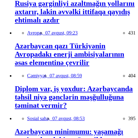
Rusiya gərginliyi azaltmağın yollarını
axtarır, lakin əvvəlki ittifaqa qayıdış
ehtimalı azdır
Avropa,
07 avqust, 09:23
431
Azərbaycan qazı Türkiyənin
Avropadakı enerji ambisiyalarının
əsas elementinə çevrilir
Cəmiyyət,
07 avqust, 08:59
404
Diplom var, iş yoxdur: Azərbaycanda
təhsil niyə gənclərin məşğulluğuna
təminat vermir?
Sosial sahə,
07 avqust, 08:53
395
Azərbaycan minimumu: yaşamağı