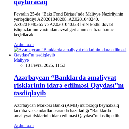
qaytaracaq
Fevralın 25-də "Bakı Fond Birjası"nda Maliyyə Nazirliyinin
yerləşdirdiyi AZ0201040208, AZ0201040240,
AZ0201040265 və AZ0201040323 İSİN kodlu dövlət
istiqrazlarının vaxtından əvvəl geri alınması üzrə hərrac
keçiriləcək.
Ardını oxu
Maliyyə
13 Fevral 2025, 11:53
Azərbaycan “Banklarda əməliyyat
risklərinin idarə edilməsi Qaydası”nı
təsdiqləyib
Azərbaycan Mərkəzi Bankı (AMB) mütərəqqi beynəlxalq
təcrübə və standartlar əsasında hazırladığı “Banklarda
əməliyyat risklərinin idarə edilməsi Qaydası”nı təsdiq edib.
Ardını oxu