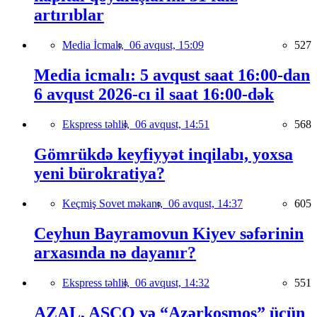
artırıblar
Media İcmalı,
06 avqust, 15:09
527
Media icmalı: 5 avqust saat 16:00-dan
6 avqust 2026-cı il saat 16:00-dək
Ekspress təhlil,
06 avqust, 14:51
568
Gömrükdə keyfiyyət inqilabı, yoxsa
yeni bürokratiya?
Keçmiş Sovet məkanı,
06 avqust, 14:37
605
Ceyhun Bayramovun Kiyev səfərinin
arxasında nə dayanır?
Ekspress təhlil,
06 avqust, 14:32
551
AZAL, ASCO və “Azərkosmos” üçün