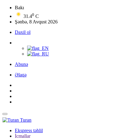
Bakı
0
31.4
C
Şənbə, 8 Avqust 2026
Daxil ol
Abunə
Əlaqə
Turan
Ekspress təhlil
İcmallar