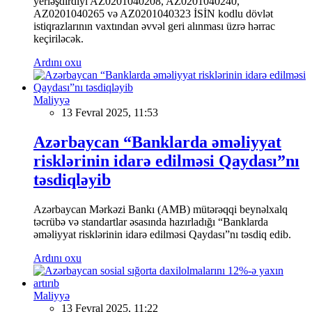
yerləşdirdiyi AZ0201040208, AZ0201040240,
AZ0201040265 və AZ0201040323 İSİN kodlu dövlət
istiqrazlarının vaxtından əvvəl geri alınması üzrə hərrac
keçiriləcək.
Ardını oxu
Maliyyə
13 Fevral 2025, 11:53
Azərbaycan “Banklarda əməliyyat
risklərinin idarə edilməsi Qaydası”nı
təsdiqləyib
Azərbaycan Mərkəzi Bankı (AMB) mütərəqqi beynəlxalq
təcrübə və standartlar əsasında hazırladığı “Banklarda
əməliyyat risklərinin idarə edilməsi Qaydası”nı təsdiq edib.
Ardını oxu
Maliyyə
13 Fevral 2025, 11:22