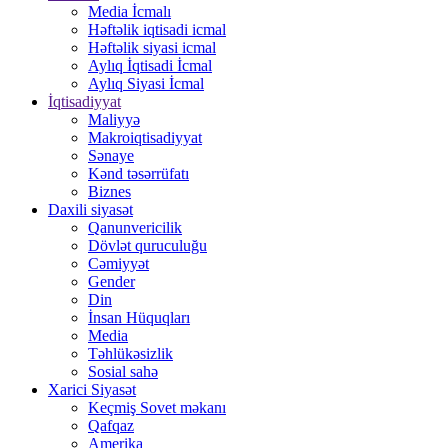
Media İcmalı
Həftəlik iqtisadi icmal
Həftəlik siyasi icmal
Aylıq İqtisadi İcmal
Aylıq Siyasi İcmal
İqtisadiyyat
Maliyyə
Makroiqtisadiyyat
Sənaye
Kənd təsərrüfatı
Biznes
Daxili siyasət
Qanunvericilik
Dövlət quruculuğu
Cəmiyyət
Gender
Din
İnsan Hüquqları
Media
Təhlükəsizlik
Sosial sahə
Xarici Siyasət
Keçmiş Sovet məkanı
Qafqaz
Amerika