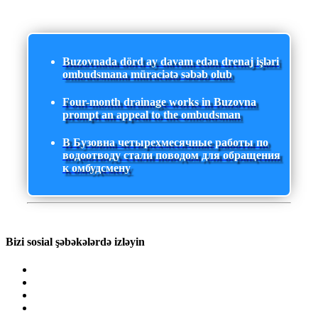
Buzovnada dörd ay davam edən drenaj işləri
ombudsmana müraciətə səbəb olub
Four-month drainage works in Buzovna
prompt an appeal to the ombudsman
В Бузовна четырехмесячные работы по
водоотводу стали поводом для обращения
к омбудсмену
Bizi sosial şəbəkələrdə izləyin