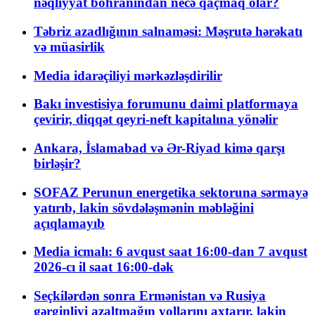
nəqliyyat böhranından necə qaçmaq olar?
Təbriz azadlığının salnaməsi: Məşrutə hərəkatı
və müasirlik
Media idarəçiliyi mərkəzləşdirilir
Bakı investisiya forumunu daimi platformaya
çevirir, diqqət qeyri-neft kapitalına yönəlir
Ankara, İslamabad və Ər-Riyad kimə qarşı
birləşir?
SOFAZ Perunun energetika sektoruna sərmayə
yatırıb, lakin sövdələşmənin məbləğini
açıqlamayıb
Media icmalı: 6 avqust saat 16:00-dan 7 avqust
2026-cı il saat 16:00-dək
Seçkilərdən sonra Ermənistan və Rusiya
gərginliyi azaltmağın yollarını axtarır, lakin