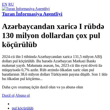
EN
RU
Turan İnformasiya Agentliyi
Azərbaycandan xaricə I rübdə
130 milyon dollardan çox pul
köçürülüb
2024-cü ilin I rübündə Azərbaycandan xaricə 131,5 milyon ABŞ
dolları pul köçürülüb. Bu barədə Azərbaycan Mərkəzi Bankı
məlumat yayıb. Məlumata əsasən, bu, 2023-cü ilin eyni dövrü ilə
müqayisədə 0,7% azdır. Rüb ərzində ölkədən xaric olan pul
baratlarının 38,6 milyon dolları Türkiyənin payına düşüb. Son 1 ildə
bu ölkədən pul köçürmə...
Daha çox oxumaq üçün daxil olun və ya abunə olun
Daxil ol
Abunə ol
pul köçürülüb