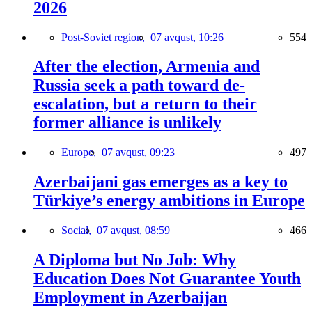
2026
Post-Soviet region,
07 avqust, 10:26
554
After the election, Armenia and
Russia seek a path toward de-
escalation, but a return to their
former alliance is unlikely
Europe,
07 avqust, 09:23
497
Azerbaijani gas emerges as a key to
Türkiye’s energy ambitions in Europe
Social,
07 avqust, 08:59
466
A Diploma but No Job: Why
Education Does Not Guarantee Youth
Employment in Azerbaijan