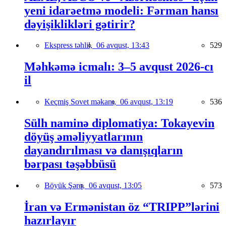
yeni idarəetmə modeli: Fərman hansı
dəyişiklikləri gətirir?
Ekspress təhlil,
06 avqust, 13:43
529
Məhkəmə icmalı: 3–5 avqust 2026-cı
il
Keçmiş Sovet məkanı,
06 avqust, 13:19
536
Sülh naminə diplomatiya: Tokayevin
döyüş əməliyyatlarının
dayandırılması və danışıqların
bərpası təşəbbüsü
Böyük Şərq,
06 avqust, 13:05
573
İran və Ermənistan öz “TRIPP”lərini
hazırlayır