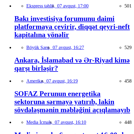
Ekspress təhlil,
07 avqust, 17:00
501
Bakı investisiya forumunu daimi
platformaya çevirir, diqqət qeyri-neft
kapitalına yönəlir
Böyük Şərq,
07 avqust, 16:27
529
Ankara, İslamabad və Ər-Riyad kimə
qarşı birləşir?
Amerika,
07 avqust, 16:19
458
SOFAZ Perunun energetika
sektoruna sərmayə yatırıb, lakin
sövdələşmənin məbləğini açıqlamayıb
Media İcmalı,
07 avqust, 16:10
448