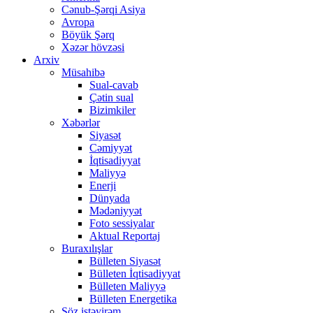
Cənub-Şərqi Asiya
Avropa
Böyük Şərq
Xəzər hövzəsi
Arxiv
Müsahibə
Sual-cavab
Çətin sual
Bizimkiler
Xəbərlər
Siyasət
Cəmiyyət
İqtisadiyyat
Maliyyə
Enerji
Dünyada
Mədəniyyət
Foto sessiyalar
Aktual Reportaj
Buraxılışlar
Bülleten Siyasət
Bülleten İqtisadiyyat
Bülleten Maliyyə
Bülleten Energetika
Söz istəyirəm