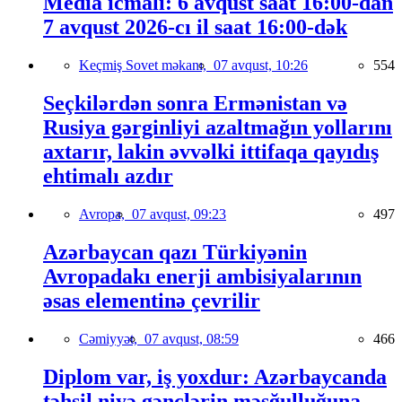
Media icmalı: 6 avqust saat 16:00-dan
7 avqust 2026-cı il saat 16:00-dək
Keçmiş Sovet məkanı,
07 avqust, 10:26
554
Seçkilərdən sonra Ermənistan və
Rusiya gərginliyi azaltmağın yollarını
axtarır, lakin əvvəlki ittifaqa qayıdış
ehtimalı azdır
Avropa,
07 avqust, 09:23
497
Azərbaycan qazı Türkiyənin
Avropadakı enerji ambisiyalarının
əsas elementinə çevrilir
Cəmiyyət,
07 avqust, 08:59
466
Diplom var, iş yoxdur: Azərbaycanda
təhsil niyə gənclərin məşğulluğuna