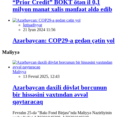
“Prior Credit” BOKT ötən il 0,1
milyon manat xalis mənfəət əldə edib
İqtisadiyyat
21 İyun 2024 11:56
Azərbaycan: COP29-a gedən çətin yol
Maliyyə
Maliyyə
13 Fevral 2025, 12:43
Azərbaycan daxili dövlət borcunun
bir hissəsini vaxtından əvvəl
qaytaracaq
Fevralın 25-də "Bakı Fond Birjası"nda Maliyyə Nazirliyinin