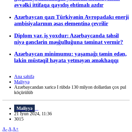
əvvəlki ittifaqa qayıdış ehtimalı azdır
Azərbaycan qazı Türkiyənin Avropadakı enerji
ambisiyalarının əsas elementinə çevrilir
Diplom var, iş yoxdur: Azərbaycanda təhsil
niyə gənclərin məşğulluğuna təminat vermir?
Azərbaycan minimumu: yaşamağı təmin edən,
lakin müstəqil həyata yetməyən əməkhaqqı
Ana səhifə
Maliyyə
Azərbaycandan xaricə I rübdə 130 milyon dollardan çox pul
köçürülüb
Maliyyə
21 İyun 2024, 11:36
3015
A-
A
A+