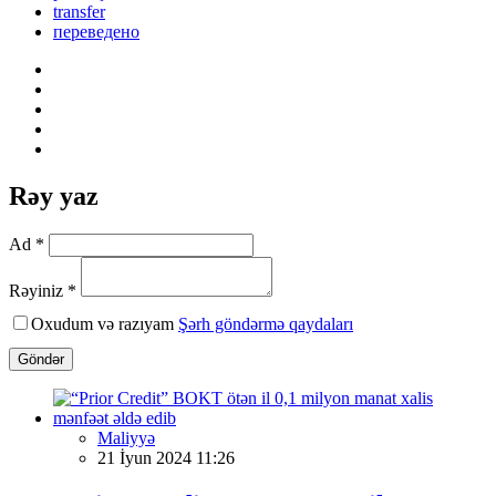
transfer
переведено
Rəy yaz
Ad *
Rəyiniz *
Oxudum və razıyam
Şərh göndərmə qaydaları
Göndər
Maliyyə
21 İyun 2024 11:26