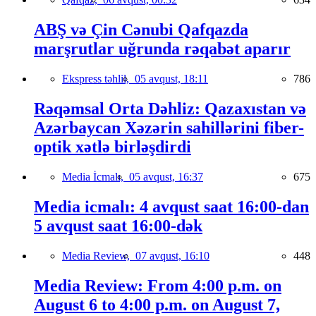
ABŞ və Çin Cənubi Qafqazda
marşrutlar uğrunda rəqabət aparır
Ekspress təhlil,
05 avqust, 18:11
786
Rəqəmsal Orta Dəhliz: Qazaxıstan və
Azərbaycan Xəzərin sahillərini fiber-
optik xətlə birləşdirdi
Media İcmalı,
05 avqust, 16:37
675
Media icmalı: 4 avqust saat 16:00-dan
5 avqust saat 16:00-dək
Media Review,
07 avqust, 16:10
448
Media Review: From 4:00 p.m. on
August 6 to 4:00 p.m. on August 7,