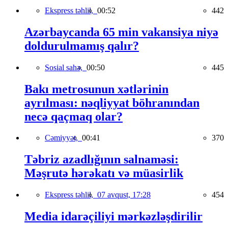
Ekspress təhlil,
00:52
442
Azərbaycanda 65 min vakansiya niyə
doldurulmamış qalır?
Sosial sahə,
00:50
445
Bakı metrosunun xətlərinin
ayrılması: nəqliyyat böhranından
necə qaçmaq olar?
Cəmiyyət,
00:41
370
Təbriz azadlığının salnaməsi:
Məşrutə hərəkatı və müasirlik
Ekspress təhlil,
07 avqust, 17:28
454
Media idarəçiliyi mərkəzləşdirilir