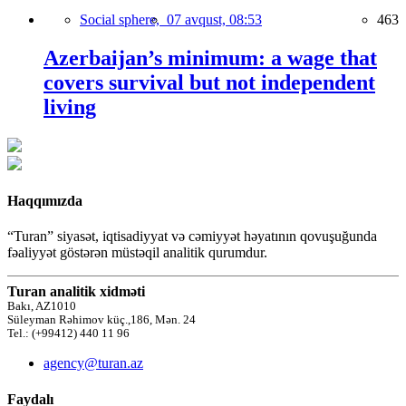
Social sphere,
07 avqust, 08:53
463
Azerbaijan’s minimum: a wage that
covers survival but not independent
living
Haqqımızda
“Turan” siyasət, iqtisadiyyat və cəmiyyət həyatının qovuşuğunda
fəaliyyət göstərən müstəqil analitik qurumdur.
Turan analitik xidməti
Bakı, AZ1010
Süleyman Rəhimov küç.,186, Mən. 24
Tel.: (+99412) 440 11 96
agency@turan.az
Faydalı