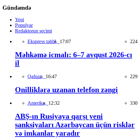
Gündəmdə
Yeni
Populyar
Redaktorun seçimi
Ekspress təhlil,
17:07
224
Məhkəmə icmalı: 6–7 avqust 2026-cı
il
Qafqaz,
16:47
229
Onilliklərə uzanan telefon zəngi
Amerika,
12:32
330
ABŞ-ın Rusiyaya qarşı yeni
sanksiyaları Azərbaycan üçün risklər
və imkanlar yaradır