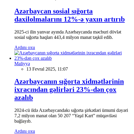
Azərbaycan sosial sığorta
daxilolmalarını 12%-ə yaxın artırıb
2025-ci ilin yanvar ayında Azərbaycanda məcburi dövlət
sosial sığorta haqları 443,4 milyon manat təşkil edib.
Ardını oxu
Maliyyə
13 Fevral 2025, 11:07
Azərbaycanın sığorta xidmətlərinin
ixracından gəlirləri 23%-dən çox
azalıb
2024-cü ildə Azərbaycandakı sığorta şirkətləri ümumi dəyəri
7,2 milyon manat olan 50 207 “Yaşıl Kart” müqaviləsi
bağlayıb.
Ardını oxu