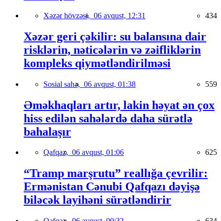
Xəzər hövzəsi,
06 avqust, 12:31
434
Xəzər geri çəkilir: su balansına dair
risklərin, nəticələrin və zəifliklərin
kompleks qiymətləndirilməsi
Sosial sahə,
06 avqust, 01:38
559
Əməkhaqları artır, lakin həyat ən çox
hiss edilən sahələrdə daha sürətlə
bahalaşır
Qafqaz,
06 avqust, 01:06
625
“Tramp marşrutu” reallığa çevrilir:
Ermənistan Cənubi Qafqazı dəyişə
biləcək layihəni sürətləndirir
Qafqaz,
06 avqust, 00:32
634