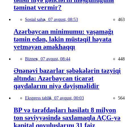
təminat vermir?
Sosial sahə,
07 avqust, 08:53
463
Azərbaycan minimumu: yaşamağı
təmin edən, lakin müstəqil həyata
yetməyən əməkhaqqı
Biznes,
07 avqust, 08:44
448
Ənənəvi bazarlar şəbəkələrin təzyiqi
altında: Azərbaycan ticarət
qaydalarını niyə dəyişməlidir
Ekspress təhlil,
07 avqust, 00:03
564
BP və tərəfdaşları hasilatı 8 milyon
ton səviyyəsində saxlamaqla AÇG-yə
kapital qoyuluşlarını 31 faiz