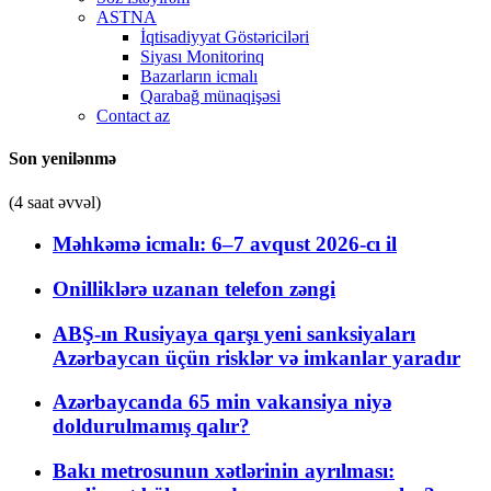
ASTNA
İqtisadiyyat Göstəriciləri
Siyası Monitorinq
Bazarların icmalı
Qarabağ münaqişəsi
Contact az
Son yenilənmə
(4 saat əvvəl)
Məhkəmə icmalı: 6–7 avqust 2026-cı il
Onilliklərə uzanan telefon zəngi
ABŞ-ın Rusiyaya qarşı yeni sanksiyaları
Azərbaycan üçün risklər və imkanlar yaradır
Azərbaycanda 65 min vakansiya niyə
doldurulmamış qalır?
Bakı metrosunun xətlərinin ayrılması: