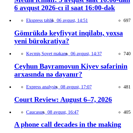
6 avqust 2026-cı il saat 16:00-dək
Ekspress təhlil,
06 avqust, 14:51
697
Gömrükdə keyfiyyət inqilabı, yoxsa
yeni bürokratiya?
Keçmiş Sovet məkanı,
06 avqust, 14:37
740
Ceyhun Bayramovun Kiyev səfərinin
arxasında nə dayanır?
Express analysis,
08 avqust, 17:07
481
Court Review: August 6–7, 2026
Caucasus,
08 avqust, 16:47
405
A phone call decades in the making