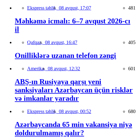
Ekspress təhlil,
08 avqust, 17:07
481
Məhkəmə icmalı: 6–7 avqust 2026-cı
il
Qafqaz,
08 avqust, 16:47
405
Onilliklərə uzanan telefon zəngi
Amerika,
08 avqust, 12:32
601
ABŞ-ın Rusiyaya qarşı yeni
sanksiyaları Azərbaycan üçün risklər
və imkanlar yaradır
Ekspress təhlil,
08 avqust, 00:52
680
Azərbaycanda 65 min vakansiya niyə
doldurulmamış qalır?