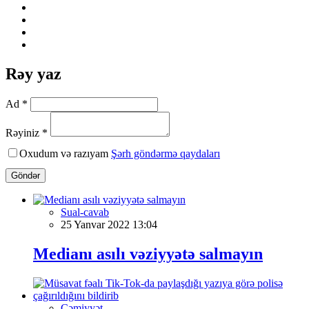
Rəy yaz
Ad *
Rəyiniz *
Oxudum və razıyam
Şərh göndərmə qaydaları
Göndər
Sual-cavab
25 Yanvar 2022 13:04
Medianı asılı vəziyyətə salmayın
Cəmiyyət