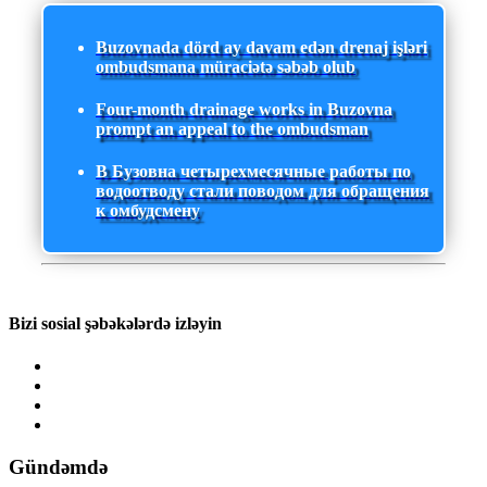
Buzovnada dörd ay davam edən drenaj işləri
ombudsmana müraciətə səbəb olub
Four-month drainage works in Buzovna
prompt an appeal to the ombudsman
В Бузовна четырехмесячные работы по
водоотводу стали поводом для обращения
к омбудсмену
Bizi sosial şəbəkələrdə izləyin
Gündəmdə