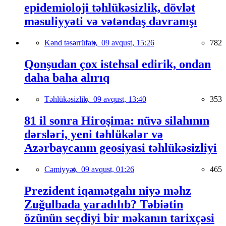
epidemioloji təhlükəsizlik, dövlət
məsuliyyəti və vətəndaş davranışı
Kənd təsərrüfatı,
09 avqust, 15:26
782
Qonşudan çox istehsal edirik, ondan
daha baha alırıq
Təhlükəsizlik,
09 avqust, 13:40
353
81 il sonra Hiroşima: nüvə silahının
dərsləri, yeni təhlükələr və
Azərbaycanın geosiyasi təhlükəsizliyi
Cəmiyyət,
09 avqust, 01:26
465
Prezident iqamətgahı niyə məhz
Zuğulbada yaradılıb? Təbiətin
özünün seçdiyi bir məkanın tarixçəsi