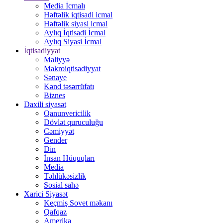
Media İcmalı
Həftəlik iqtisadi icmal
Həftəlik siyasi icmal
Aylıq İqtisadi İcmal
Aylıq Siyasi İcmal
İqtisadiyyat
Maliyyə
Makroiqtisadiyyat
Sənaye
Kənd təsərrüfatı
Biznes
Daxili siyasət
Qanunvericilik
Dövlət quruculuğu
Cəmiyyət
Gender
Din
İnsan Hüquqları
Media
Təhlükəsizlik
Sosial sahə
Xarici Siyasət
Keçmiş Sovet məkanı
Qafqaz
Amerika