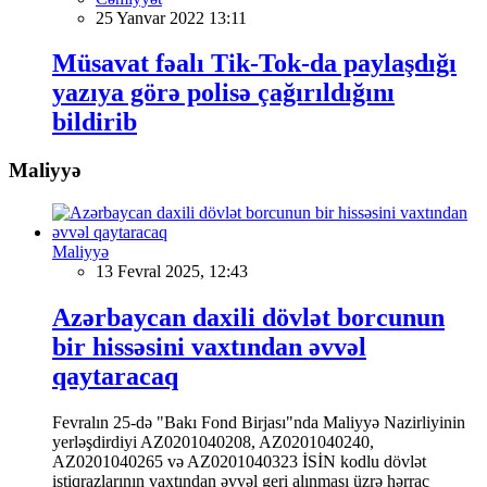
25 Yanvar 2022 13:11
Müsavat fəalı Tik-Tok-da paylaşdığı
yazıya görə polisə çağırıldığını
bildirib
Maliyyə
Maliyyə
13 Fevral 2025, 12:43
Azərbaycan daxili dövlət borcunun
bir hissəsini vaxtından əvvəl
qaytaracaq
Fevralın 25-də "Bakı Fond Birjası"nda Maliyyə Nazirliyinin
yerləşdirdiyi AZ0201040208, AZ0201040240,
AZ0201040265 və AZ0201040323 İSİN kodlu dövlət
istiqrazlarının vaxtından əvvəl geri alınması üzrə hərrac