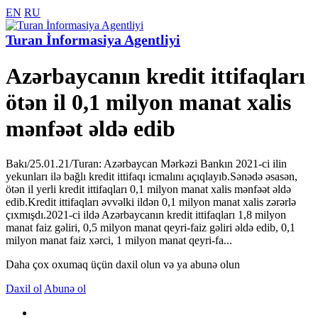
EN
RU
Turan İnformasiya Agentliyi
Azərbaycanın kredit ittifaqları
ötən il 0,1 milyon manat xalis
mənfəət əldə edib
Bakı/25.01.21/Turan: Azərbaycan Mərkəzi Bankın 2021-ci ilin
yekunları ilə bağlı kredit ittifaqı icmalını açıqlayıb.Sənədə əsasən,
ötən il yerli kredit ittifaqları 0,1 milyon manat xalis mənfəət əldə
edib.Kredit ittifaqları əvvəlki ildən 0,1 milyon manat xalis zərərlə
çıxmışdı.2021-ci ildə Azərbaycanın kredit ittifaqları 1,8 milyon
manat faiz gəliri, 0,5 milyon manat qeyri-faiz gəliri əldə edib, 0,1
milyon manat faiz xərci, 1 milyon manat qeyri-fa...
Daha çox oxumaq üçün daxil olun və ya abunə olun
Daxil ol
Abunə ol