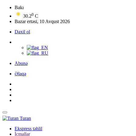
Bakı
0
30.2
C
Bazar ertəsi, 10 Avqust 2026
Daxil ol
Abunə
Əlaqə
Turan
Ekspress təhlil
İcmallar