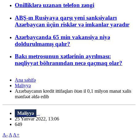
Onilliklərə uzanan telefon zəngi
ABŞ-ın Rusiyaya qarşı yeni sanksiyaları
Azərbaycan üçün risklər və imkanlar yaradır
Azərbaycanda 65 min vakansiya niyə
doldurulmamış qalır?
Bakı metrosunun xətlərinin ayrılması:
nəqliyyat böhranından necə qaçmaq olar?
Ana səhifə
Maliyyə
Azərbaycanın kredit ittifaqları ötən il 0,1 milyon manat xalis
mənfəət əldə edib
Maliyyə
25 Yanvar 2022, 13:06
649
A-
A
A+