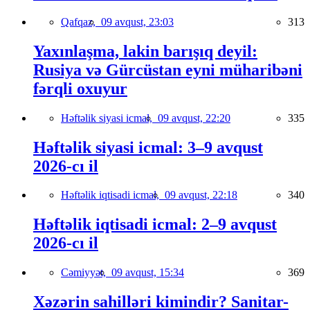
Qafqaz,
09 avqust, 23:03
313
Yaxınlaşma, lakin barışıq deyil:
Rusiya və Gürcüstan eyni müharibəni
fərqli oxuyur
Həftəlik siyasi icmal,
09 avqust, 22:20
335
Həftəlik siyasi icmal: 3–9 avqust
2026-cı il
Həftəlik iqtisadi icmal,
09 avqust, 22:18
340
Həftəlik iqtisadi icmal: 2–9 avqust
2026-cı il
Cəmiyyət,
09 avqust, 15:34
369
Xəzərin sahilləri kimindir? Sanitar-