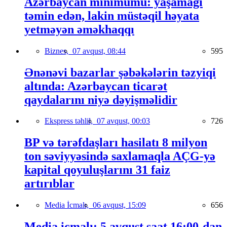
Azərbaycan minimumu: yaşamağı
təmin edən, lakin müstəqil həyata
yetməyən əməkhaqqı
Biznes,
07 avqust, 08:44
595
Ənənəvi bazarlar şəbəkələrin təzyiqi
altında: Azərbaycan ticarət
qaydalarını niyə dəyişməlidir
Ekspress təhlil,
07 avqust, 00:03
726
BP və tərəfdaşları hasilatı 8 milyon
ton səviyyəsində saxlamaqla AÇG-yə
kapital qoyuluşlarını 31 faiz
artırıblar
Media İcmalı,
06 avqust, 15:09
656
Media icmalı: 5 avqust saat 16:00-dan