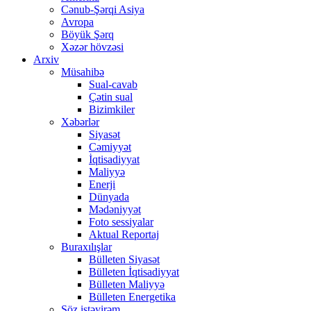
Cənub-Şərqi Asiya
Avropa
Böyük Şərq
Xəzər hövzəsi
Arxiv
Müsahibə
Sual-cavab
Çətin sual
Bizimkiler
Xəbərlər
Siyasət
Cəmiyyət
İqtisadiyyat
Maliyyə
Enerji
Dünyada
Mədəniyyət
Foto sessiyalar
Aktual Reportaj
Buraxılışlar
Bülleten Siyasət
Bülleten İqtisadiyyat
Bülleten Maliyyə
Bülleten Energetika
Söz istəyirəm