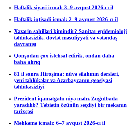
Həftəlik siyasi icmal: 3–9 avqust 2026-cı il
Həftəlik iqtisadi icmal: 2–9 avqust 2026-cı il
Xəzərin sahilləri kimindir? Sanitar-epidemioloji
təhlükəsizlik, dövlət məsuliyyəti və vətəndaş
davranışı
Qonşudan çox istehsal edirik, ondan daha
baha alırıq
81 il sonra Hiroşima: nüvə silahının dərsləri,
yeni təhlükələr və Azərbaycanın geosiyasi
təhlükəsizliyi
Prezident iqamətgahı niyə məhz Zuğulbada
yaradılıb? Təbiətin özünün seçdiyi bir məkanın
tarixçəsi
Məhkəmə icmalı: 6–7 avqust 2026-cı il