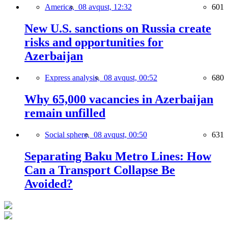
America,
08 avqust, 12:32
601
New U.S. sanctions on Russia create
risks and opportunities for
Azerbaijan
Express analysis,
08 avqust, 00:52
680
Why 65,000 vacancies in Azerbaijan
remain unfilled
Social sphere,
08 avqust, 00:50
631
Separating Baku Metro Lines: How
Can a Transport Collapse Be
Avoided?