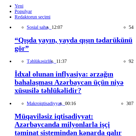
Yeni
Populyar
Redaktorun seçimi
Sosial sahə,
12:07
54
“Qışda yayın, yayda qışın tədarükünü
gör”
Təhlükəsizlik,
11:37
92
İdxal olunan inflyasiya: ərzağın
bahalaşması Azərbaycan üçün niyə
xüsusilə təhlükəlidir?
Makroiqtisadiyyat,
00:16
307
Müqaviləsiz iqtisadiyyat:
Azərbaycanda milyonlarla işçi
təminat sistemindən kənarda qalır