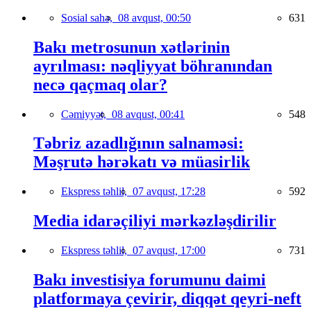
Sosial sahə,
08 avqust, 00:50
631
Bakı metrosunun xətlərinin
ayrılması: nəqliyyat böhranından
necə qaçmaq olar?
Cəmiyyət,
08 avqust, 00:41
548
Təbriz azadlığının salnaməsi:
Məşrutə hərəkatı və müasirlik
Ekspress təhlil,
07 avqust, 17:28
592
Media idarəçiliyi mərkəzləşdirilir
Ekspress təhlil,
07 avqust, 17:00
731
Bakı investisiya forumunu daimi
platformaya çevirir, diqqət qeyri-neft