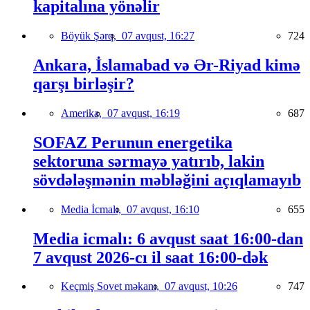
kapitalına yönəlir
Böyük Şərq,
07 avqust, 16:27
724
Ankara, İslamabad və Ər-Riyad kimə
qarşı birləşir?
Amerika,
07 avqust, 16:19
687
SOFAZ Perunun energetika
sektoruna sərmayə yatırıb, lakin
sövdələşmənin məbləğini açıqlamayıb
Media İcmalı,
07 avqust, 16:10
655
Media icmalı: 6 avqust saat 16:00-dan
7 avqust 2026-cı il saat 16:00-dək
Keçmiş Sovet məkanı,
07 avqust, 10:26
747