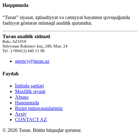
Haqqımızda
“Turan” siyasət, iqtisadiyyat və cəmiyyət həyatının qovuşuğunda
fəaliyyət göstərən müstəqil analitik qurumdur.
Turan analitik xidməti
Bakı, AZ1010
Süleyman Rəhimov küç.,186, Mən. 24
Tel.: (+99412) 440 11 96
agency@turan.az
Faydalı
İstifadə şərtləri
Məxfilik siyasti
Abunə
Haqqımızda
Bizim mütəxəssislərimiz
Arxiv
CONTACT AZ
© 2026 Turan. Bütün hüquqlar qorunur.