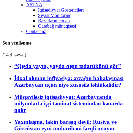
ASTNA
İqtisadiyyat Göstəriciləri
Siyası Monitorinq
Bazarların icmalı
Qarabağ münaqişəsi
Contact az
Son yenilənmə
(14 d. əvvəl)
“Qışda yayın, yayda qışın tədarükünü gör”
İdxal olunan inflyasiya: ərzağın bahalaşması
Azərbaycan üçün niyə xüsusilə təhlükəlidir?
Müqaviləsiz iqtisadiyyat: Azərbaycanda
milyonlarla işçi təminat sistemindən kənarda
qalır
Yaxınlaşma, lakin barışıq deyil: Rusiya və
Gürcüstan eyni müharibəni fərqli oxuyur