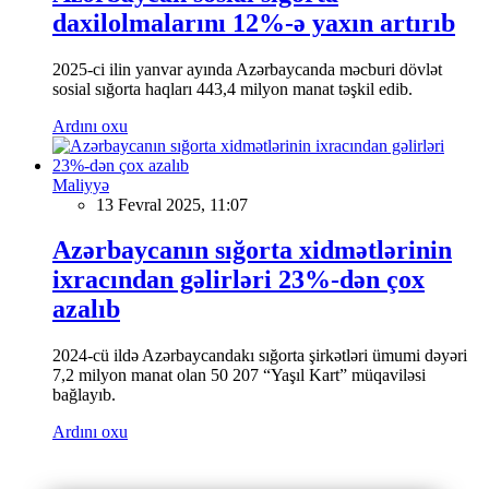
daxilolmalarını 12%-ə yaxın artırıb
2025-ci ilin yanvar ayında Azərbaycanda məcburi dövlət
sosial sığorta haqları 443,4 milyon manat təşkil edib.
Ardını oxu
Maliyyə
13 Fevral 2025, 11:07
Azərbaycanın sığorta xidmətlərinin
ixracından gəlirləri 23%-dən çox
azalıb
2024-cü ildə Azərbaycandakı sığorta şirkətləri ümumi dəyəri
7,2 milyon manat olan 50 207 “Yaşıl Kart” müqaviləsi
bağlayıb.
Ardını oxu