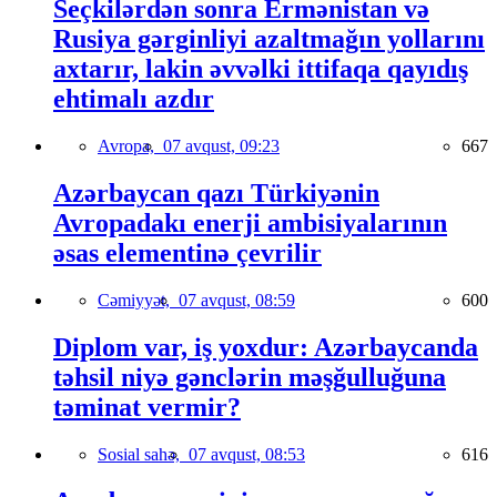
Seçkilərdən sonra Ermənistan və
Rusiya gərginliyi azaltmağın yollarını
axtarır, lakin əvvəlki ittifaqa qayıdış
ehtimalı azdır
Avropa,
07 avqust, 09:23
667
Azərbaycan qazı Türkiyənin
Avropadakı enerji ambisiyalarının
əsas elementinə çevrilir
Cəmiyyət,
07 avqust, 08:59
600
Diplom var, iş yoxdur: Azərbaycanda
təhsil niyə gənclərin məşğulluğuna
təminat vermir?
Sosial sahə,
07 avqust, 08:53
616