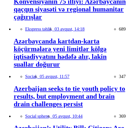
Konvensiyanın 75 illiyi: Azərbaycanın
qaçqın siyasəti və regional humanitar
çağırışlar
Ekspress təhlil,
03 avqust, 14:18
689
Azərbaycanda kartdan-karta
köçürmələrə yeni limitlər kölgə
iqtisadiyyatını hədəfə alır, lakin
suallar doğurur
Social,
05 avqust, 11:57
347
Azerbaijan seeks to tie youth policy to
results, but employment and brain
drain challenges persist
Social sphere,
05 avqust, 10:44
369