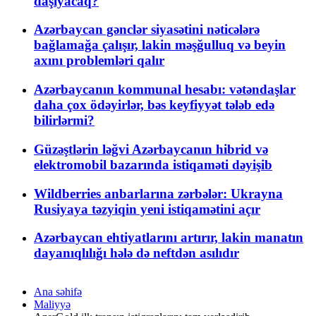
daşıyacaq?
Azərbaycan gənclər siyasətini nəticələrə
bağlamağa çalışır, lakin məşğulluq və beyin
axını problemləri qalır
Azərbaycanın kommunal hesabı: vətəndaşlar
daha çox ödəyirlər, bəs keyfiyyət tələb edə
bilirlərmi?
Güzəştlərin ləğvi Azərbaycanın hibrid və
elektromobil bazarında istiqaməti dəyişib
Wildberries anbarlarına zərbələr: Ukrayna
Rusiyaya təzyiqin yeni istiqamətini açır
Azərbaycan ehtiyatlarını artırır, lakin manatın
dayanıqlılığı hələ də neftdən asılıdır
Ana səhifə
Maliyyə