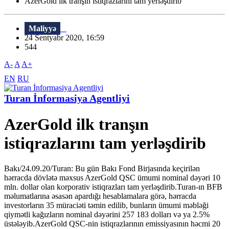
AzerGold ilk tranşın istiqrazlarını tam yerləşdirib
Maliyyə
24 Sentyabr 2020, 16:59
544
A-
A
A+
EN
RU
Turan İnformasiya Agentliyi
AzerGold ilk tranşın
istiqrazlarını tam yerləşdirib
Bakı/24.09.20/Turan: Bu gün Bakı Fond Birjasında keçirilən
hərracda dövlətə məxsus AzerGold QSC ümumi nominal dəyəri 10
mln. dollar olan korporativ istiqrazları tam yerləşdirib.Turan-ın BFB
məlumatlarına əsasən apardığı hesablamalara görə, hərracda
investorların 35 müraciəti təmin edilib, bunların ümumi məbləği
qiymətli kağızların nominal dəyərini 257 183 dolları və ya 2.5%
üstələyib.AzerGold QSC-nin istiqrazlarının emissiyasının həcmi 20