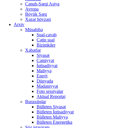
Cənub-Şərqi Asiya
Avropa
Böyük Şərq
Xəzər hövzəsi
Arxiv
Müsahibə
Sual-cavab
Çətin sual
Bizimkiler
Xəbərlər
Siyasət
Cəmiyyət
İqtisadiyyat
Maliyyə
Enerji
Dünyada
Mədəniyyət
Foto sessiyalar
Aktual Reportaj
Buraxılışlar
Bülleten Siyasət
Bülleten İqtisadiyyat
Bülleten Maliyyə
Bülleten Energetika
Söz istəyirəm