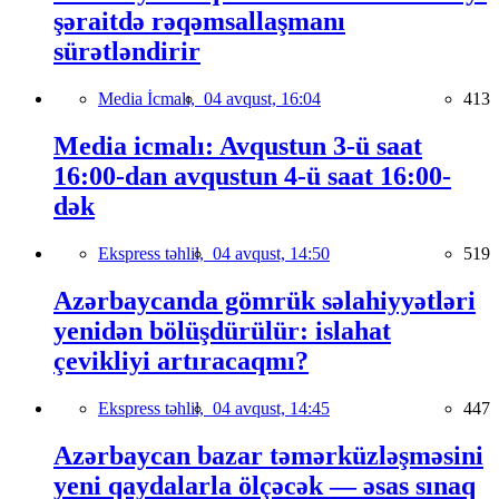
şəraitdə rəqəmsallaşmanı
sürətləndirir
Media İcmalı,
04 avqust, 16:04
413
Media icmalı: Avqustun 3-ü saat
16:00-dan avqustun 4-ü saat 16:00-
dək
Ekspress təhlil,
04 avqust, 14:50
519
Azərbaycanda gömrük səlahiyyətləri
yenidən bölüşdürülür: islahat
çevikliyi artıracaqmı?
Ekspress təhlil,
04 avqust, 14:45
447
Azərbaycan bazar təmərküzləşməsini
yeni qaydalarla ölçəcək — əsas sınaq