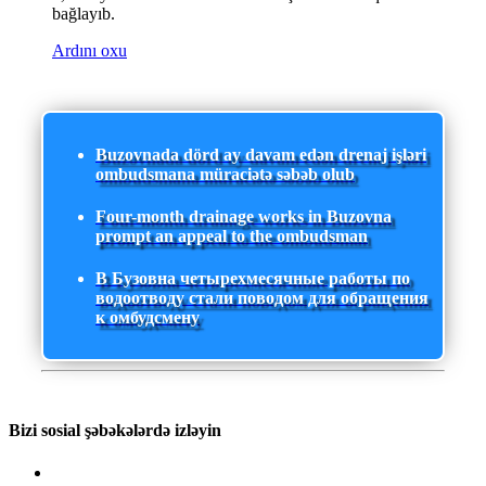
bağlayıb.
Ardını oxu
Buzovnada dörd ay davam edən drenaj işləri
ombudsmana müraciətə səbəb olub
Four-month drainage works in Buzovna
prompt an appeal to the ombudsman
В Бузовна четырехмесячные работы по
водоотводу стали поводом для обращения
к омбудсмену
Bizi sosial şəbəkələrdə izləyin