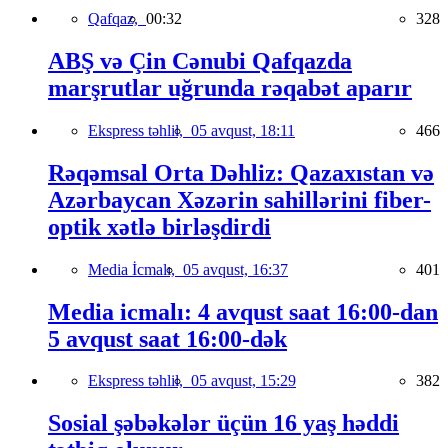
Qafqaz,
00:32
328
ABŞ və Çin Cənubi Qafqazda
marşrutlar uğrunda rəqabət aparır
Ekspress təhlil,
05 avqust, 18:11
466
Rəqəmsal Orta Dəhliz: Qazaxıstan və
Azərbaycan Xəzərin sahillərini fiber-
optik xətlə birləşdirdi
Media İcmalı,
05 avqust, 16:37
401
Media icmalı: 4 avqust saat 16:00-dan
5 avqust saat 16:00-dək
Ekspress təhlil,
05 avqust, 15:29
382
Sosial şəbəkələr üçün 16 yaş həddi