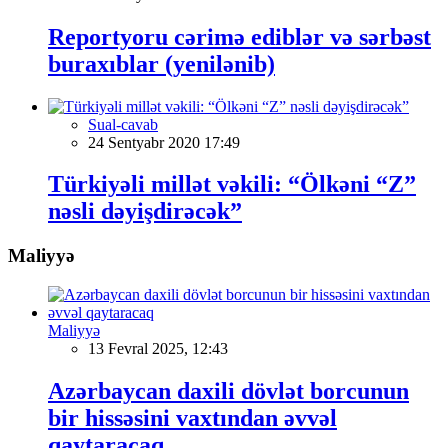
Reportyoru cərimə ediblər və sərbəst
buraxıblar (yenilənib)
Sual-cavab
24 Sentyabr 2020 17:49
Türkiyəli millət vəkili: “Ölkəni “Z”
nəsli dəyişdirəcək”
Maliyyə
Maliyyə
13 Fevral 2025, 12:43
Azərbaycan daxili dövlət borcunun
bir hissəsini vaxtından əvvəl
qaytaracaq