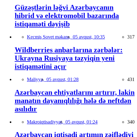
Güzəştlərin ləğvi Azərbaycanın
hibrid və elektromobil bazarında
istiqaməti dəyişib
Keçmiş Sovet məkanı,
05 avqust, 10:35
317
Wildberries anbarlarına zərbələr:
Ukrayna Rusiyaya təzyiqin yeni
istiqamətini açır
Maliyyə,
05 avqust, 01:28
431
Azərbaycan ehtiyatlarını artırır, lakin
manatın dayanıqlılığı hələ də neftdən
asılıdır
Makroiqtisadiyyat,
05 avqust, 01:24
340
Azərbaycan iqtisadi artımın zəiflədiyi