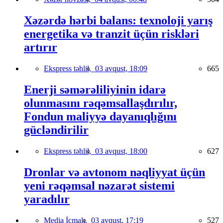
Xəzərdə hərbi balans: texnoloji yarış
energetika və tranzit üçün riskləri
artırır
Ekspress təhlil,
03 avqust, 18:09
665
Enerji səmərəliliyinin idarə
olunmasını rəqəmsallaşdırılır,
Fondun maliyyə dayanıqlığını
gücləndirilir
Ekspress təhlil,
03 avqust, 18:00
627
Dronlar və avtonom nəqliyyat üçün
yeni rəqəmsal nəzarət sistemi
yaradılır
Media İcmalı,
03 avqust, 17:19
527