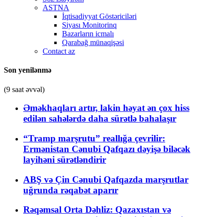
ASTNA
İqtisadiyyat Göstəriciləri
Siyası Monitorinq
Bazarların icmalı
Qarabağ münaqişəsi
Contact az
Son yenilənmə
(9 saat əvvəl)
Əməkhaqları artır, lakin həyat ən çox hiss
edilən sahələrdə daha sürətlə bahalaşır
“Tramp marşrutu” reallığa çevrilir:
Ermənistan Cənubi Qafqazı dəyişə biləcək
layihəni sürətləndirir
ABŞ və Çin Cənubi Qafqazda marşrutlar
uğrunda rəqabət aparır
Rəqəmsal Orta Dəhliz: Qazaxıstan və