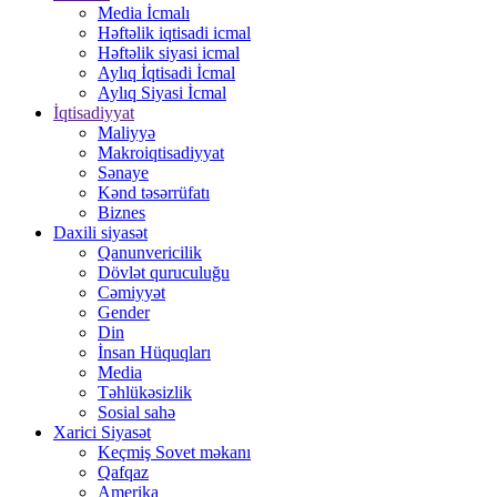
Media İcmalı
Həftəlik iqtisadi icmal
Həftəlik siyasi icmal
Aylıq İqtisadi İcmal
Aylıq Siyasi İcmal
İqtisadiyyat
Maliyyə
Makroiqtisadiyyat
Sənaye
Kənd təsərrüfatı
Biznes
Daxili siyasət
Qanunvericilik
Dövlət quruculuğu
Cəmiyyət
Gender
Din
İnsan Hüquqları
Media
Təhlükəsizlik
Sosial sahə
Xarici Siyasət
Keçmiş Sovet məkanı
Qafqaz
Amerika