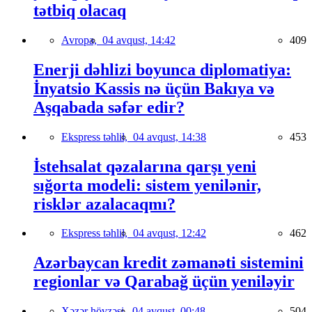
tətbiq olacaq
Avropa,
04 avqust, 14:42
409
Enerji dəhlizi boyunca diplomatiya:
İnyatsio Kassis nə üçün Bakıya və
Aşqabada səfər edir?
Ekspress təhlil,
04 avqust, 14:38
453
İstehsalat qəzalarına qarşı yeni
sığorta modeli: sistem yenilənir,
risklər azalacaqmı?
Ekspress təhlil,
04 avqust, 12:42
462
Azərbaycan kredit zəmanəti sistemini
regionlar və Qarabağ üçün yeniləyir
Xəzər hövzəsi,
04 avqust, 00:48
504