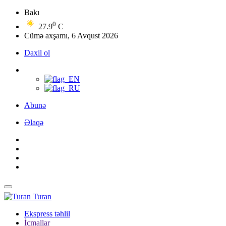
Bakı
0
27.9
C
Cümə axşamı, 6 Avqust 2026
Daxil ol
Abunə
Əlaqə
Turan
Ekspress təhlil
İcmallar