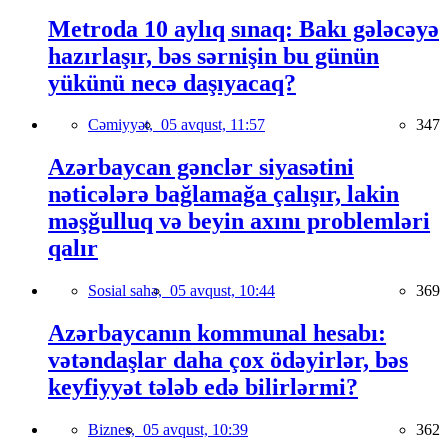
Metroda 10 aylıq sınaq: Bakı gələcəyə
hazırlaşır, bəs sərnişin bu günün
yükünü necə daşıyacaq?
Cəmiyyət,
05 avqust, 11:57
347
Azərbaycan gənclər siyasətini
nəticələrə bağlamağa çalışır, lakin
məşğulluq və beyin axını problemləri
qalır
Sosial sahə,
05 avqust, 10:44
369
Azərbaycanın kommunal hesabı:
vətəndaşlar daha çox ödəyirlər, bəs
keyfiyyət tələb edə bilirlərmi?
Biznes,
05 avqust, 10:39
362