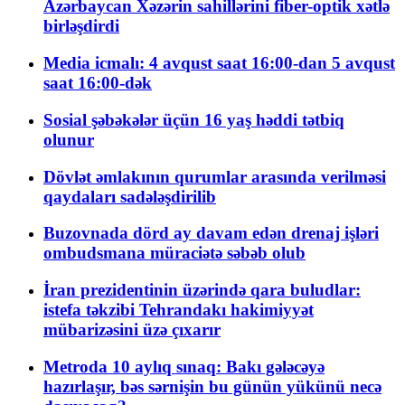
Azərbaycan Xəzərin sahillərini fiber-optik xətlə
birləşdirdi
Media icmalı: 4 avqust saat 16:00-dan 5 avqust
saat 16:00-dək
Sosial şəbəkələr üçün 16 yaş həddi tətbiq
olunur
Dövlət əmlakının qurumlar arasında verilməsi
qaydaları sadələşdirilib
Buzovnada dörd ay davam edən drenaj işləri
ombudsmana müraciətə səbəb olub
İran prezidentinin üzərində qara buludlar:
istefa təkzibi Tehrandakı hakimiyyət
mübarizəsini üzə çıxarır
Metroda 10 aylıq sınaq: Bakı gələcəyə
hazırlaşır, bəs sərnişin bu günün yükünü necə