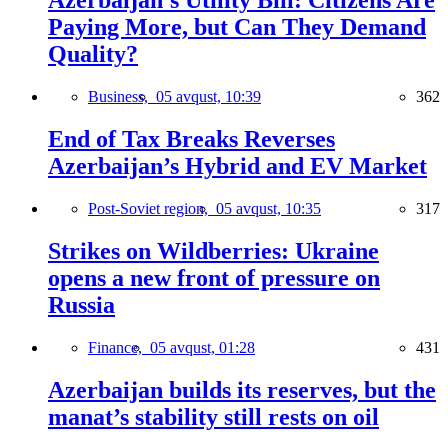
Azerbaijan’s Utility Bill: Citizens Are
Paying More, but Can They Demand
Quality?
Business,
05 avqust, 10:39
362
End of Tax Breaks Reverses
Azerbaijan’s Hybrid and EV Market
Post-Soviet region,
05 avqust, 10:35
317
Strikes on Wildberries: Ukraine
opens a new front of pressure on
Russia
Finance,
05 avqust, 01:28
431
Azerbaijan builds its reserves, but the
manat’s stability still rests on oil