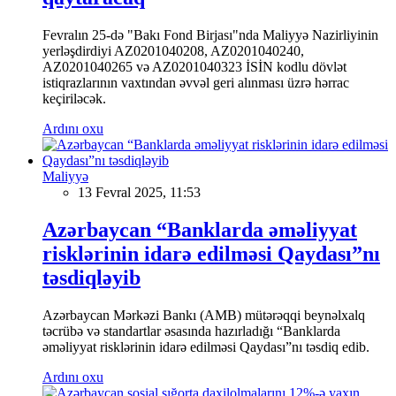
Fevralın 25-də "Bakı Fond Birjası"nda Maliyyə Nazirliyinin
yerləşdirdiyi AZ0201040208, AZ0201040240,
AZ0201040265 və AZ0201040323 İSİN kodlu dövlət
istiqrazlarının vaxtından əvvəl geri alınması üzrə hərrac
keçiriləcək.
Ardını oxu
Maliyyə
13 Fevral 2025, 11:53
Azərbaycan “Banklarda əməliyyat
risklərinin idarə edilməsi Qaydası”nı
təsdiqləyib
Azərbaycan Mərkəzi Bankı (AMB) mütərəqqi beynəlxalq
təcrübə və standartlar əsasında hazırladığı “Banklarda
əməliyyat risklərinin idarə edilməsi Qaydası”nı təsdiq edib.
Ardını oxu