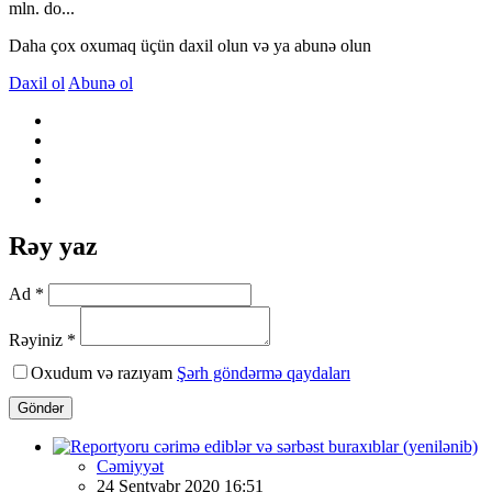
mln. do...
Daha çox oxumaq üçün daxil olun və ya abunə olun
Daxil ol
Abunə ol
Rəy yaz
Ad *
Rəyiniz *
Oxudum və razıyam
Şərh göndərmə qaydaları
Göndər
Cəmiyyət
24 Sentyabr 2020 16:51