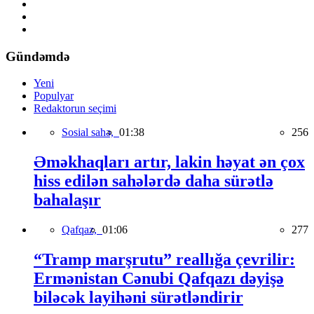
Gündəmdə
Yeni
Populyar
Redaktorun seçimi
Sosial sahə,
01:38
256
Əməkhaqları artır, lakin həyat ən çox
hiss edilən sahələrdə daha sürətlə
bahalaşır
Qafqaz,
01:06
277
“Tramp marşrutu” reallığa çevrilir:
Ermənistan Cənubi Qafqazı dəyişə
biləcək layihəni sürətləndirir