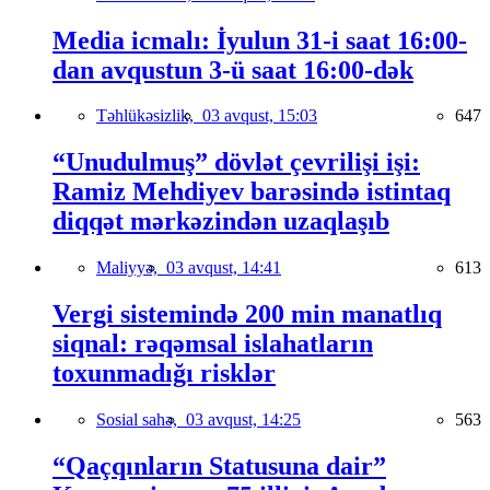
Media icmalı: İyulun 31-i saat 16:00-
dan avqustun 3-ü saat 16:00-dək
Təhlükəsizlik,
03 avqust, 15:03
647
“Unudulmuş” dövlət çevrilişi işi:
Ramiz Mehdiyev barəsində istintaq
diqqət mərkəzindən uzaqlaşıb
Maliyyə,
03 avqust, 14:41
613
Vergi sistemində 200 min manatlıq
siqnal: rəqəmsal islahatların
toxunmadığı risklər
Sosial sahə,
03 avqust, 14:25
563
“Qaçqınların Statusuna dair”