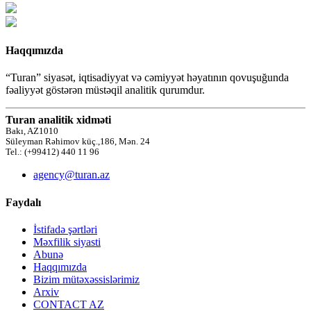
Haqqımızda
“Turan” siyasət, iqtisadiyyat və cəmiyyət həyatının qovuşuğunda
fəaliyyət göstərən müstəqil analitik qurumdur.
Turan analitik xidməti
Bakı, AZ1010
Süleyman Rəhimov küç.,186, Mən. 24
Tel.: (+99412) 440 11 96
agency@turan.az
Faydalı
İstifadə şərtləri
Məxfilik siyasti
Abunə
Haqqımızda
Bizim mütəxəssislərimiz
Arxiv
CONTACT AZ