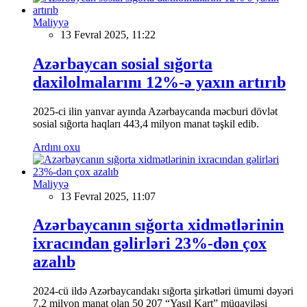
Maliyyə
13 Fevral 2025, 11:22
Azərbaycan sosial sığorta
daxilolmalarını 12%-ə yaxın artırıb
2025-ci ilin yanvar ayında Azərbaycanda məcburi dövlət
sosial sığorta haqları 443,4 milyon manat təşkil edib.
Ardını oxu
Maliyyə
13 Fevral 2025, 11:07
Azərbaycanın sığorta xidmətlərinin
ixracından gəlirləri 23%-dən çox
azalıb
2024-cü ildə Azərbaycandakı sığorta şirkətləri ümumi dəyəri
7,2 milyon manat olan 50 207 “Yaşıl Kart” müqaviləsi