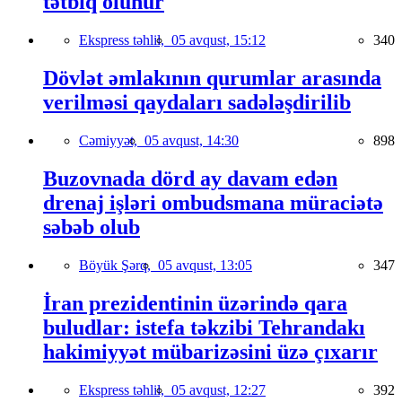
tətbiq olunur
Ekspress təhlil,
05 avqust, 15:12
340
Dövlət əmlakının qurumlar arasında
verilməsi qaydaları sadələşdirilib
Cəmiyyət,
05 avqust, 14:30
898
Buzovnada dörd ay davam edən
drenaj işləri ombudsmana müraciətə
səbəb olub
Böyük Şərq,
05 avqust, 13:05
347
İran prezidentinin üzərində qara
buludlar: istefa təkzibi Tehrandakı
hakimiyyət mübarizəsini üzə çıxarır
Ekspress təhlil,
05 avqust, 12:27
392