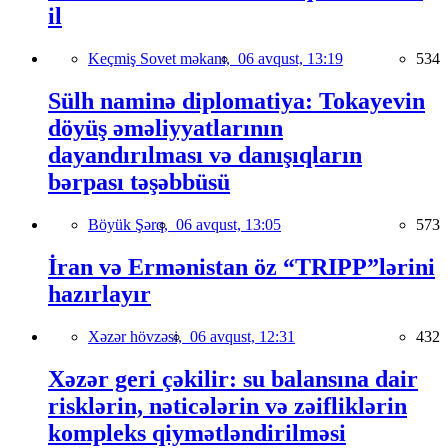
il
Keçmiş Sovet məkanı,
06 avqust, 13:19
534
Sülh naminə diplomatiya: Tokayevin
döyüş əməliyyatlarının
dayandırılması və danışıqların
bərpası təşəbbüsü
Böyük Şərq,
06 avqust, 13:05
573
İran və Ermənistan öz “TRIPP”lərini
hazırlayır
Xəzər hövzəsi,
06 avqust, 12:31
432
Xəzər geri çəkilir: su balansına dair
risklərin, nəticələrin və zəifliklərin
kompleks qiymətləndirilməsi