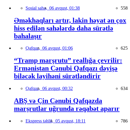
Sosial sahə,
06 avqust, 01:38
558
Əməkhaqları artır, lakin həyat ən çox
hiss edilən sahələrdə daha sürətlə
bahalaşır
Qafqaz,
06 avqust, 01:06
625
“Tramp marşrutu” reallığa çevrilir:
Ermənistan Cənubi Qafqazı dəyişə
biləcək layihəni sürətləndirir
Qafqaz,
06 avqust, 00:32
634
ABŞ və Çin Cənubi Qafqazda
marşrutlar uğrunda rəqabət aparır
Ekspress təhlil,
05 avqust, 18:11
786