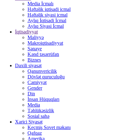
Media İcmalı
Həftəlik iqtisadi icmal
Həftəlik siyasi icmal
Aylıq İqtisadi İcmal
Aylıq Siyasi İcmal
İqtisadiyyat
Maliyyə
Makroiqtisadiyyat
Sənaye
Kənd təsərrüfatı
Biznes
Daxili siyasət
Qanunvericilik
Dövlət quruculuğu
Cəmiyyət
Gender
Din
İnsan Hüquqları
Media
Təhlükəsizlik
Sosial sahə
Xarici Siyasət
Keçmiş Sovet məkanı
Qafqaz
Amerika