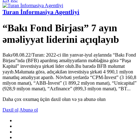
Turan İnformasiya Agentliyi
“Bakı Fond Birjası” 7 ayın
əməliyyat liderini açıqlayıb
Bakı/08.08.22/Turan: 2022-ci ilin yanvar-iyul aylarında “Bakı Fond
Birjası”nda (BFB) aparılmış əməliyyatların məbləğinə görə “Paşa
Kapital” investisiya şirkəti lider olub.Bu barədə BFB məlumat
yayıb.Məlumata görə, adıçəkilən investisiya şirkəti 4 990,1 milyon
manatlıq əməliyyat aparıb. Növbəti yerlərdə “CPM-İnvest” (3 160,8
milyon manat), “ABB-İnvest” (1 899,2 milyon manat), “Unicapital”
(928,9 milyon manat), “Azfinance” (899,3 milyon manat), “BT...
Daha çox oxumaq üçün daxil olun və ya abunə olun
Daxil ol
Abunə ol