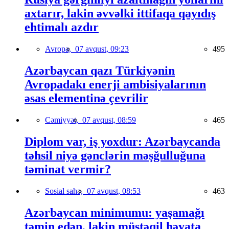
axtarır, lakin əvvəlki ittifaqa qayıdış
ehtimalı azdır
Avropa,
07 avqust, 09:23
495
Azərbaycan qazı Türkiyənin
Avropadakı enerji ambisiyalarının
əsas elementinə çevrilir
Cəmiyyət,
07 avqust, 08:59
465
Diplom var, iş yoxdur: Azərbaycanda
təhsil niyə gənclərin məşğulluğuna
təminat vermir?
Sosial sahə,
07 avqust, 08:53
463
Azərbaycan minimumu: yaşamağı
təmin edən, lakin müstəqil həyata