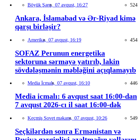
Böyük Şərq,
07 avqust, 16:27
524
Ankara, İslamabad və Ər-Riyad kimə
qarşı birləşir?
Amerika,
07 avqust, 16:19
454
SOFAZ Perunun energetika
sektoruna sərmayə yatırıb, lakin
sövdələşmənin məbləğini açıqlamayıb
Media İcmalı,
07 avqust, 16:10
446
Media icmalı: 6 avqust saat 16:00-dan
7 avqust 2026-cı il saat 16:00-dək
Keçmiş Sovet məkanı,
07 avqust, 10:26
549
Seçkilərdən sonra Ermənistan və
Rusiya gərginliyi azaltmağın yollarını