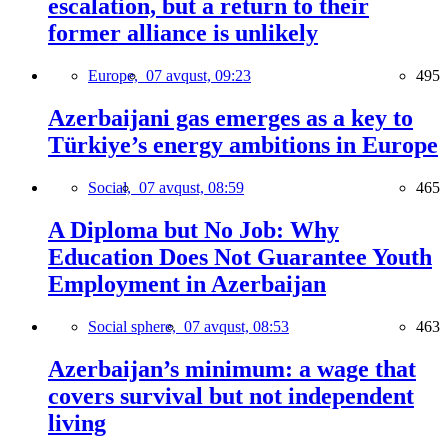
escalation, but a return to their
former alliance is unlikely
Europe,
07 avqust, 09:23
495
Azerbaijani gas emerges as a key to
Türkiye’s energy ambitions in Europe
Social,
07 avqust, 08:59
465
A Diploma but No Job: Why
Education Does Not Guarantee Youth
Employment in Azerbaijan
Social sphere,
07 avqust, 08:53
463
Azerbaijan’s minimum: a wage that
covers survival but not independent
living