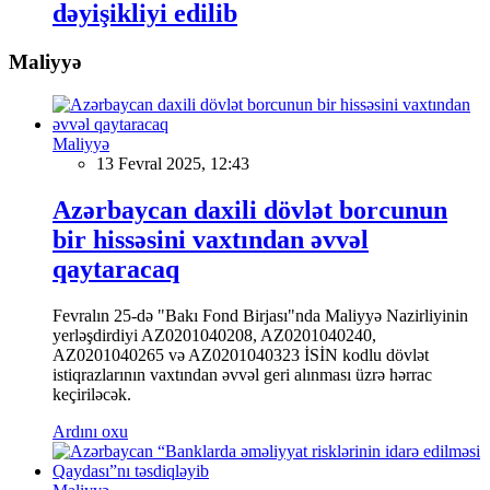
dəyişikliyi edilib
Maliyyə
Maliyyə
13 Fevral 2025, 12:43
Azərbaycan daxili dövlət borcunun
bir hissəsini vaxtından əvvəl
qaytaracaq
Fevralın 25-də "Bakı Fond Birjası"nda Maliyyə Nazirliyinin
yerləşdirdiyi AZ0201040208, AZ0201040240,
AZ0201040265 və AZ0201040323 İSİN kodlu dövlət
istiqrazlarının vaxtından əvvəl geri alınması üzrə hərrac
keçiriləcək.
Ardını oxu