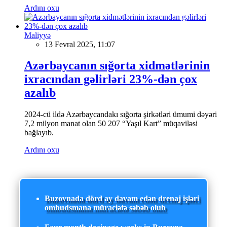
Ardını oxu
Maliyyə
13 Fevral 2025, 11:07
Azərbaycanın sığorta xidmətlərinin
ixracından gəlirləri 23%-dən çox
azalıb
2024-cü ildə Azərbaycandakı sığorta şirkətləri ümumi dəyəri
7,2 milyon manat olan 50 207 “Yaşıl Kart” müqaviləsi
bağlayıb.
Ardını oxu
Buzovnada dörd ay davam edən drenaj işləri
ombudsmana müraciətə səbəb olub