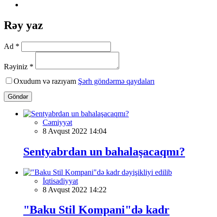
Rəy yaz
Ad *
Rəyiniz *
Oxudum və razıyam
Şərh göndərmə qaydaları
Göndər
Cəmiyyət
8 Avqust 2022 14:04
Sentyabrdan un bahalaşacaqmı?
İqtisadiyyat
8 Avqust 2022 14:22
"Baku Stil Kompani"də kadr