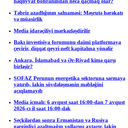
nəqliyyat böhranından necə qaçmaq olar?
Təbriz azadlığının salnaməsi: Məşrutə hərəkatı
və müasirlik
Media idarəçiliyi mərkəzləşdirilir
Bakı investisiya forumunu daimi platformaya
çevirir, diqqət qeyri-neft kapitalına yönəlir
Ankara, İslamabad və Ər-Riyad kimə qarşı
birləşir?
SOFAZ Perunun energetika sektoruna sərmayə
yatırıb, lakin sövdələşmənin məbləğini
açıqlamayıb
Media icmalı: 6 avqust saat 16:00-dan 7 avqust
2026-cı il saat 16:00-dək
Seçkilərdən sonra Ermənistan və Rusiya
gərginliyi azaltmağın yollarını axtarır, lakin