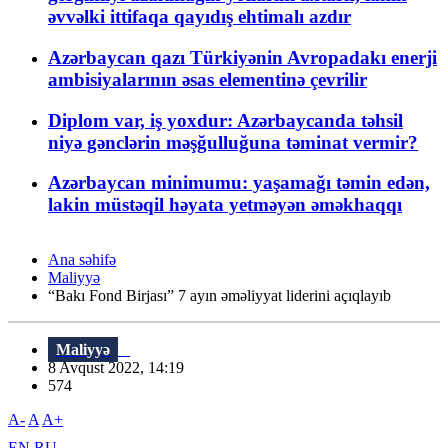
əvvəlki ittifaqa qayıdış ehtimalı azdır
Azərbaycan qazı Türkiyənin Avropadakı enerji
ambisiyalarının əsas elementinə çevrilir
Diplom var, iş yoxdur: Azərbaycanda təhsil
niyə gənclərin məşğulluğuna təminat vermir?
Azərbaycan minimumu: yaşamağı təmin edən,
lakin müstəqil həyata yetməyən əməkhaqqı
Ana səhifə
Maliyyə
“Bakı Fond Birjası” 7 ayın əməliyyat liderini açıqlayıb
Maliyyə
8 Avqust 2022, 14:19
574
A-
A
A+
EN
RU