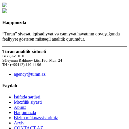
Haqqımızda
“Turan” siyasət, iqtisadiyyat və cəmiyyət həyatının qovuşuğunda
fəaliyyət göstərən müstəqil analitik qurumdur.
Turan analitik xidməti
Bakı, AZ1010
Süleyman Rəhimov küç.,186, Mən. 24
Tel.: (+99412) 440 11 96
agency@turan.az
Faydalı
İstifadə şərtləri
Məxfilik siyasti
Abunə
Haqqımızda
Bizim mütəxəssislərimiz
Arxiv
CONTACT AZ