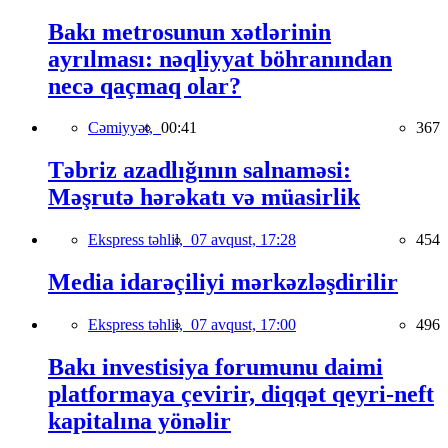
Bakı metrosunun xətlərinin
ayrılması: nəqliyyat böhranından
necə qaçmaq olar?
Cəmiyyət,
00:41
367
Təbriz azadlığının salnaməsi:
Məşrutə hərəkatı və müasirlik
Ekspress təhlil,
07 avqust, 17:28
454
Media idarəçiliyi mərkəzləşdirilir
Ekspress təhlil,
07 avqust, 17:00
496
Bakı investisiya forumunu daimi
platformaya çevirir, diqqət qeyri-neft
kapitalına yönəlir