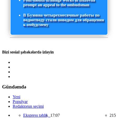
Four-month drainage works in Buzovna
prompt an appeal to the ombudsman
В Бузовна четырехмесячные работы по
водоотводу стали поводом для обращения
к омбудсмену
Bizi sosial şəbəkələrdə izləyin
Gündəmdə
Yeni
Populyar
Redaktorun seçimi
Ekspress təhlil,
17:07
215