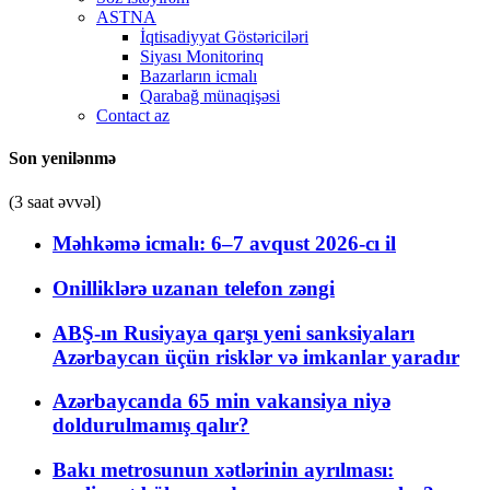
ASTNA
İqtisadiyyat Göstəriciləri
Siyası Monitorinq
Bazarların icmalı
Qarabağ münaqişəsi
Contact az
Son yenilənmə
(3 saat əvvəl)
Məhkəmə icmalı: 6–7 avqust 2026-cı il
Onilliklərə uzanan telefon zəngi
ABŞ-ın Rusiyaya qarşı yeni sanksiyaları
Azərbaycan üçün risklər və imkanlar yaradır
Azərbaycanda 65 min vakansiya niyə
doldurulmamış qalır?
Bakı metrosunun xətlərinin ayrılması: