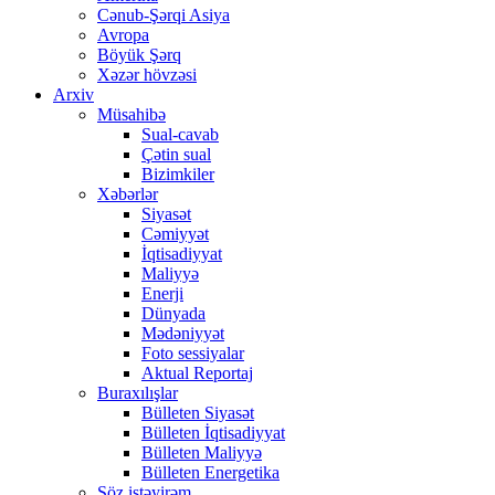
Cənub-Şərqi Asiya
Avropa
Böyük Şərq
Xəzər hövzəsi
Arxiv
Müsahibə
Sual-cavab
Çətin sual
Bizimkiler
Xəbərlər
Siyasət
Cəmiyyət
İqtisadiyyat
Maliyyə
Enerji
Dünyada
Mədəniyyət
Foto sessiyalar
Aktual Reportaj
Buraxılışlar
Bülleten Siyasət
Bülleten İqtisadiyyat
Bülleten Maliyyə
Bülleten Energetika
Söz istəyirəm