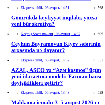
Ekspress təhlil,
06 avqust, 14:51
568
Gömrükdə keyfiyyət inqilabı, yoxsa
yeni bürokratiya?
Keçmiş Sovet məkanı,
06 avqust, 14:37
605
Ceyhun Bayramovun Kiyev səfərinin
arxasında nə dayanır?
Ekspress təhlil,
06 avqust, 14:32
551
AZAL, ASCO və “Azərkosmos” üçün
yeni idarəetmə modeli: Fərman hansı
dəyişiklikləri gətirir?
Ekspress təhlil,
06 avqust, 13:43
528
Məhkəmə icmalı: 3–5 avqust 2026-cı