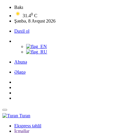
Bakı
0
31.4
C
Şənbə, 8 Avqust 2026
Daxil ol
Abunə
Əlaqə
Turan
Ekspress təhlil
İcmallar