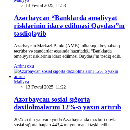
Maliyyə
13 Fevral 2025, 11:53
Azərbaycan “Banklarda əməliyyat
risklərinin idarə edilməsi Qaydası”nı
təsdiqləyib
Azərbaycan Mərkəzi Bankı (AMB) mütərəqqi beynəlxalq
təcrübə və standartlar əsasında hazırladığı “Banklarda
əməliyyat risklərinin idarə edilməsi Qaydası”nı təsdiq edib.
Ardını oxu
Maliyyə
13 Fevral 2025, 11:22
Azərbaycan sosial sığorta
daxilolmalarını 12%-ə yaxın artırıb
2025-ci ilin yanvar ayında Azərbaycanda məcburi dövlət
sosial sığorta haqları 443,4 milyon manat təşkil edib.