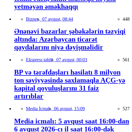
yetməyən əməkhaqqı
Biznes,
07 avqust, 08:44
448
Ənənəvi bazarlar şəbəkələrin təzyiqi
altında: Azərbaycan ticarət
qaydalarını niyə dəyişməlidir
Ekspress təhlil,
07 avqust, 00:03
561
BP və tərəfdaşları hasilatı 8 milyon
ton səviyyəsində saxlamaqla AÇG-yə
kapital qoyuluşlarını 31 faiz
artırıblar
Media İcmalı,
06 avqust, 15:09
527
Media icmalı: 5 avqust saat 16:00-dan
6 avqust 2026-cı il saat 16:00-dək