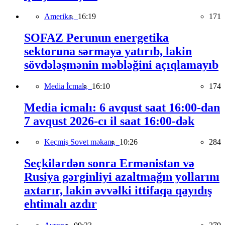
Amerika,
16:19
171
SOFAZ Perunun energetika
sektoruna sərmayə yatırıb, lakin
sövdələşmənin məbləğini açıqlamayıb
Media İcmalı,
16:10
174
Media icmalı: 6 avqust saat 16:00-dan
7 avqust 2026-cı il saat 16:00-dək
Keçmiş Sovet məkanı,
10:26
284
Seçkilərdən sonra Ermənistan və
Rusiya gərginliyi azaltmağın yollarını
axtarır, lakin əvvəlki ittifaqa qayıdış
ehtimalı azdır