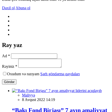
Daxil ol
Abunə ol
Rəy yaz
Ad *
Rəyiniz *
Oxudum və razıyam
Şərh göndərmə qaydaları
Göndər
Maliyyə
8 Avqust 2022 14:19
“Bakı Fond Birjası” 7 ayın əməliyyat