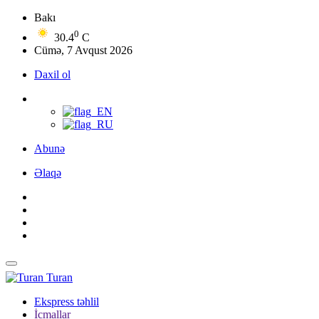
Bakı
0
30.4
C
Cümə, 7 Avqust 2026
Daxil ol
Abunə
Əlaqə
Turan
Ekspress təhlil
İcmallar