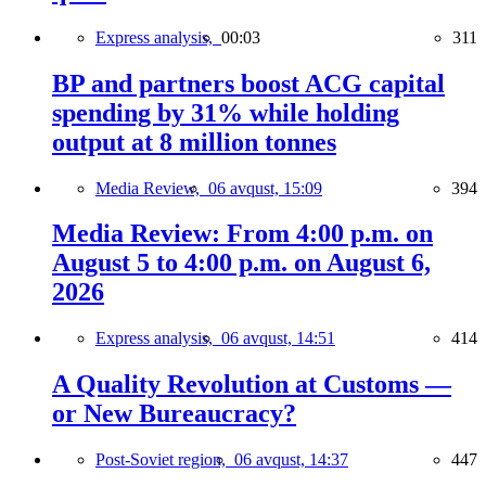
Express analysis,
00:03
311
BP and partners boost ACG capital
spending by 31% while holding
output at 8 million tonnes
Media Review,
06 avqust, 15:09
394
Media Review: From 4:00 p.m. on
August 5 to 4:00 p.m. on August 6,
2026
Express analysis,
06 avqust, 14:51
414
A Quality Revolution at Customs —
or New Bureaucracy?
Post-Soviet region,
06 avqust, 14:37
447