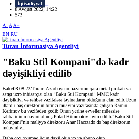
İqtisadiyyat
8 Avqust 2022, 14:22
573
A-
A
A+
EN
RU
Turan İnformasiya Agentliyi
"Baku Stil Kompani"də kadr
dəyişikliyi edilib
Bakı/08.08.22/Turan: Azərbaycan bazarının qara metal prokatı və
satışı üzrə inhisarçısı olan "Baku Stil Kompani" MMC kadr
dəyişikliyi və rəhbər vəzifələrə təyinatların olduğunu elan edib.Uzun
illərdir baş direktorun birinci müavini vəzifəsində çalışan Ramin
Kərimov bu vəzifədən gedib.Onun yerinə əvvəllər müəssisə
rəhbərinin müavini olmuş Polad Hümmətov təyin edilib."Baku Stil
Kompani"nin maliyyə direktoru Anar Hacızadə də baş direktorun
müavini v...
Daha çox oxumaq üçün daxil olun və ya abunə olun