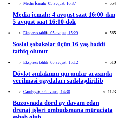
Media İcmalı,
05 avqust, 16:37
554
Media icmalı: 4 avqust saat 16:00-dan
5 avqust saat 16:00-dək
Ekspress təhlil,
05 avqust, 15:29
565
Sosial şəbəkələr üçün 16 yaş həddi
tətbiq olunur
Ekspress təhlil,
05 avqust, 15:12
510
Dövlət əmlakının qurumlar arasında
verilməsi qaydaları sadələşdirilib
Cəmiyyət,
05 avqust, 14:30
1123
Buzovnada dörd ay davam edən
drenaj işləri ombudsmana müraciətə
səbəb olub