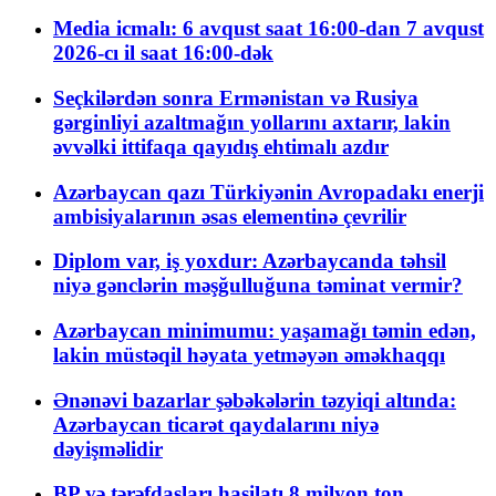
Media icmalı: 6 avqust saat 16:00-dan 7 avqust
2026-cı il saat 16:00-dək
Seçkilərdən sonra Ermənistan və Rusiya
gərginliyi azaltmağın yollarını axtarır, lakin
əvvəlki ittifaqa qayıdış ehtimalı azdır
Azərbaycan qazı Türkiyənin Avropadakı enerji
ambisiyalarının əsas elementinə çevrilir
Diplom var, iş yoxdur: Azərbaycanda təhsil
niyə gənclərin məşğulluğuna təminat vermir?
Azərbaycan minimumu: yaşamağı təmin edən,
lakin müstəqil həyata yetməyən əməkhaqqı
Ənənəvi bazarlar şəbəkələrin təzyiqi altında:
Azərbaycan ticarət qaydalarını niyə
dəyişməlidir
BP və tərəfdaşları hasilatı 8 milyon ton