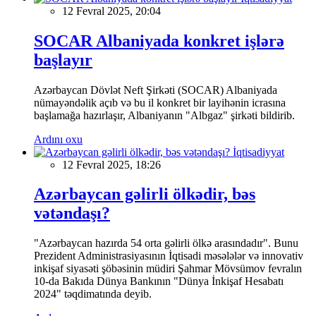
12 Fevral 2025, 20:04
SOCAR Albaniyada konkret işlərə
başlayır
Azərbaycan Dövlət Neft Şirkəti (SOCAR) Albaniyada
nümayəndəlik açıb və bu il konkret bir layihənin icrasına
başlamağa hazırlaşır, Albaniyanın "Albgaz" şirkəti bildirib.
Ardını oxu
İqtisadiyyat
12 Fevral 2025, 18:26
Azərbaycan gəlirli ölkədir, bəs
vətəndaşı?
"Azərbaycan hazırda 54 orta gəlirli ölkə arasındadır". Bunu
Prezident Administrasiyasının İqtisadi məsələlər və innovativ
inkişaf siyasəti şöbəsinin müdiri Şahmar Mövsümov fevralın
10-da Bakıda Dünya Bankının "Dünya İnkişaf Hesabatı
2024" təqdimatında deyib.