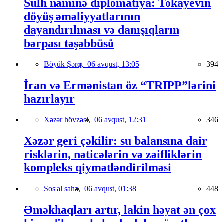
Sülh naminə diplomatiya: Tokayevin
döyüş əməliyyatlarının
dayandırılması və danışıqların
bərpası təşəbbüsü
Böyük Şərq,
06 avqust, 13:05
394
İran və Ermənistan öz “TRIPP”lərini
hazırlayır
Xəzər hövzəsi,
06 avqust, 12:31
346
Xəzər geri çəkilir: su balansına dair
risklərin, nəticələrin və zəifliklərin
kompleks qiymətləndirilməsi
Sosial sahə,
06 avqust, 01:38
448
Əməkhaqları artır, lakin həyat ən çox