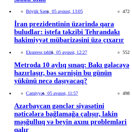
Böyük Şərq,
05 avqust, 13:05
472
İran prezidentinin üzərində qara
buludlar: istefa təkzibi Tehrandakı
hakimiyyət mübarizəsini üzə çıxarır
Ekspress təhlil,
05 avqust, 12:27
552
Metroda 10 aylıq sınaq: Bakı gələcəyə
hazırlaşır, bəs sərnişin bu günün
yükünü necə daşıyacaq?
Cəmiyyət,
05 avqust, 11:57
498
Azərbaycan gənclər siyasətini
nəticələrə bağlamağa çalışır, lakin
məşğulluq və beyin axını problemləri
qalır