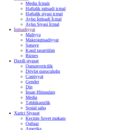
Media İcmalı
Həftəlik iqtisadi icmal
Həftəlik siyasi icmal
Aylıq İqtisadi İcmal
Aylıq Siyasi İcmal
İqtisadiyyat
Maliyyə
Makroiqtisadiyyat
Sənaye
Kənd təsərrüfatı
Biznes
Daxili siyasət
Qanunvericilik
Dövlət quruculuğu
Cəmiyyət
Gender
Din
İnsan Hüquqları
Media
Təhlükəsizlik
Sosial sahə
Xarici Siyasət
Keçmiş Sovet məkanı
Qafqaz
Amerika