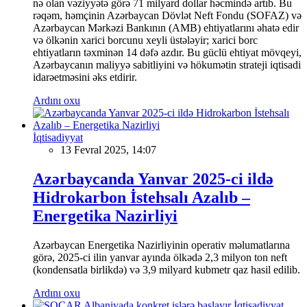
nə olan vəziyyətə görə 71 milyard dollar həcmində artıb. Bu
rəqəm, həmçinin Azərbaycan Dövlət Neft Fondu (SOFAZ) və
Azərbaycan Mərkəzi Bankının (AMB) ehtiyatlarını əhatə edir
və ölkənin xarici borcunu xeyli üstələyir; xarici borc
ehtiyatların təxminən 14 dəfə azdır. Bu güclü ehtiyat mövqeyi,
Azərbaycanın maliyyə sabitliyini və hökumətin strateji iqtisadi
idarəetməsini əks etdirir.
Ardını oxu
İqtisadiyyat
13 Fevral 2025, 14:07
Azərbaycanda Yanvar 2025-ci ildə
Hidrokarbon İstehsalı Azalıb –
Energetika Nazirliyi
Azərbaycan Energetika Nazirliyinin operativ məlumatlarına
görə, 2025-ci ilin yanvar ayında ölkədə 2,3 milyon ton neft
(kondensatla birlikdə) və 3,9 milyard kubmetr qaz hasil edilib.
Ardını oxu
İqtisadiyyat