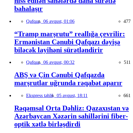
hiss edilən sahələrdə daha sürətlə
bahalaşır
Qafqaz,
06 avqust, 01:06
477
“Tramp marşrutu” reallığa çevrilir:
Ermənistan Cənubi Qafqazı dəyişə
biləcək layihəni sürətləndirir
Qafqaz,
06 avqust, 00:32
511
ABŞ və Çin Cənubi Qafqazda
marşrutlar uğrunda rəqabət aparır
Ekspress təhlil,
05 avqust, 18:11
661
Rəqəmsal Orta Dəhliz: Qazaxıstan və
Azərbaycan Xəzərin sahillərini fiber-
optik xətlə birləşdirdi