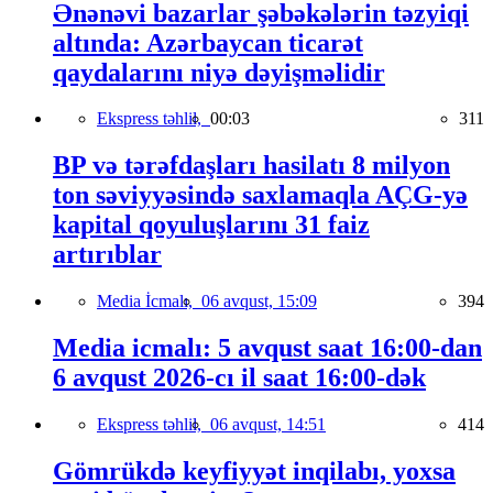
Ənənəvi bazarlar şəbəkələrin təzyiqi
altında: Azərbaycan ticarət
qaydalarını niyə dəyişməlidir
Ekspress təhlil,
00:03
311
BP və tərəfdaşları hasilatı 8 milyon
ton səviyyəsində saxlamaqla AÇG-yə
kapital qoyuluşlarını 31 faiz
artırıblar
Media İcmalı,
06 avqust, 15:09
394
Media icmalı: 5 avqust saat 16:00-dan
6 avqust 2026-cı il saat 16:00-dək
Ekspress təhlil,
06 avqust, 14:51
414
Gömrükdə keyfiyyət inqilabı, yoxsa