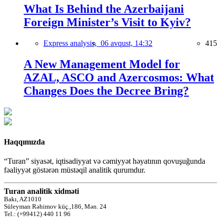
What Is Behind the Azerbaijani
Foreign Minister’s Visit to Kyiv?
Express analysis,
06 avqust, 14:32
415
A New Management Model for
AZAL, ASCO and Azercosmos: What
Changes Does the Decree Bring?
Haqqımızda
“Turan” siyasət, iqtisadiyyat və cəmiyyət həyatının qovuşuğunda
fəaliyyət göstərən müstəqil analitik qurumdur.
Turan analitik xidməti
Bakı, AZ1010
Süleyman Rəhimov küç.,186, Mən. 24
Tel.: (+99412) 440 11 96