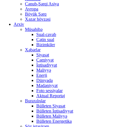
Cənub-Şərqi Asiya
Avropa
Böyük Şərq
Xəzər hövzəsi
Arxiv
Müsahibə
Sual-cavab
Çətin sual
Bizimkiler
Xəbərlər
Siyasət
Cəmiyyət
İqtisadiyyat
Maliyyə
Enerji
Dünyada
Mədəniyyət
Foto sessiyalar
Aktual Reportaj
Buraxılışlar
Bülleten Siyasət
Bülleten İqtisadiyyat
Bülleten Maliyyə
Bülleten Energetika
Söz istəyirəm