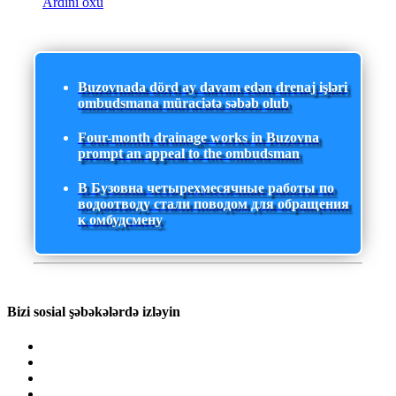
Ardını oxu
Buzovnada dörd ay davam edən drenaj işləri
ombudsmana müraciətə səbəb olub
Four-month drainage works in Buzovna
prompt an appeal to the ombudsman
В Бузовна четырехмесячные работы по
водоотводу стали поводом для обращения
к омбудсмену
Bizi sosial şəbəkələrdə izləyin