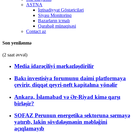
ASTNA
İqtisadiyyat Göstəriciləri
Siyası Monitorinq
Bazarların icmalı
Qarabağ münaqişəsi
Contact az
Son yenilənmə
(2 saat əvvəl)
Media idarəçiliyi mərkəzləşdirilir
Bakı investisiya forumunu daimi platformaya
çevirir, diqqət qeyri-neft kapitalına yönəlir
Ankara, İslamabad və Ər-Riyad kimə qarşı
birləşir?
SOFAZ Perunun energetika sektoruna sərmayə
yatırıb, lakin sövdələşmənin məbləğini
açıqlamayıb