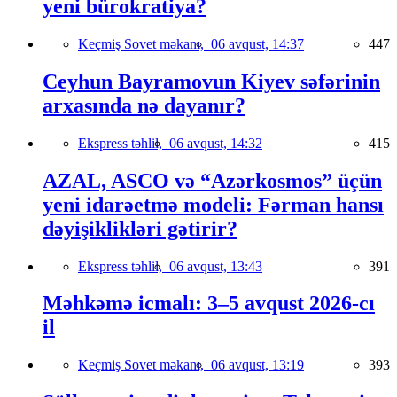
yeni bürokratiya?
Keçmiş Sovet məkanı,
06 avqust, 14:37
447
Ceyhun Bayramovun Kiyev səfərinin
arxasında nə dayanır?
Ekspress təhlil,
06 avqust, 14:32
415
AZAL, ASCO və “Azərkosmos” üçün
yeni idarəetmə modeli: Fərman hansı
dəyişiklikləri gətirir?
Ekspress təhlil,
06 avqust, 13:43
391
Məhkəmə icmalı: 3–5 avqust 2026-cı
il
Keçmiş Sovet məkanı,
06 avqust, 13:19
393