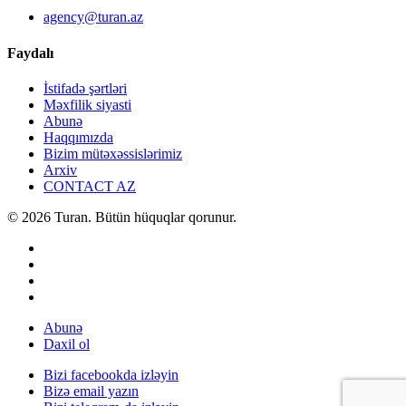
agency@turan.az
Faydalı
İstifadə şərtləri
Məxfilik siyasti
Abunə
Haqqımızda
Bizim mütəxəssislərimiz
Arxiv
CONTACT AZ
© 2026 Turan. Bütün hüquqlar qorunur.
Abunə
Daxil ol
Bizi facebookda izləyin
Bizə email yazın