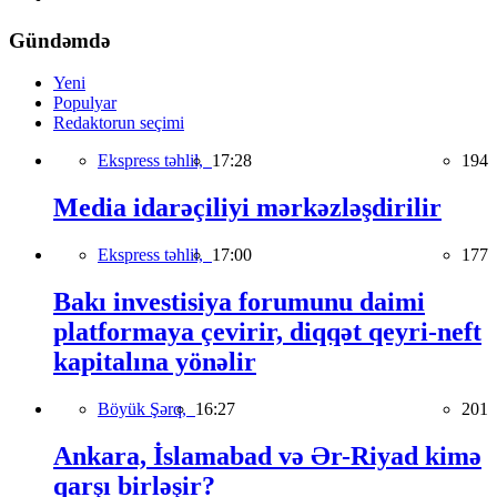
Gündəmdə
Yeni
Populyar
Redaktorun seçimi
Ekspress təhlil,
17:28
194
Media idarəçiliyi mərkəzləşdirilir
Ekspress təhlil,
17:00
177
Bakı investisiya forumunu daimi
platformaya çevirir, diqqət qeyri-neft
kapitalına yönəlir
Böyük Şərq,
16:27
201
Ankara, İslamabad və Ər-Riyad kimə
qarşı birləşir?