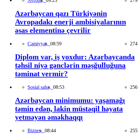
Avropa,
09:23
279
Azərbaycan qazı Türkiyənin
Avropadakı enerji ambisiyalarının
əsas elementinə çevrilir
Cəmiyyət,
08:59
274
Diplom var, iş yoxdur: Azərbaycanda
təhsil niyə gənclərin məşğulluğuna
təminat vermir?
Sosial sahə,
08:53
256
Azərbaycan minimumu: yaşamağı
təmin edən, lakin müstəqil həyata
yetməyən əməkhaqqı
Biznes,
08:44
255