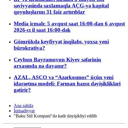
səviyyəsində saxlamaqla AÇG-yə kapital
qoyuluşlarını 31 faiz artırıblar
Media icmalı: 5 avqust saat 16:00-dan 6 avqust
2026-cı il saat 16:00-dək
Gömrükdə keyfiyyət inqilabı, yoxsa yeni
bürokratiya?
Ceyhun Bayramovun Kiyev səfərinin
arxasında nə dayanır?
AZAL, ASCO və “Azərkosmos” üçün yeni
idarəetmə modeli: Fərman hansı dəyişiklikləri
gətirir?
Ana səhifə
İqtisadiyyat
"Baku Stil Kompani"də kadr dəyişikliyi edilib