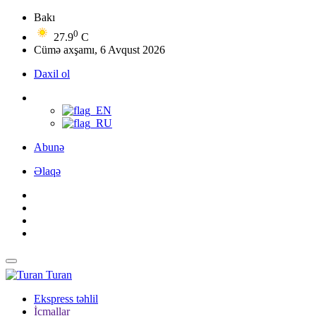
Bakı
0
27.9
C
Cümə axşamı, 6 Avqust 2026
Daxil ol
Abunə
Əlaqə
Turan
Ekspress təhlil
İcmallar