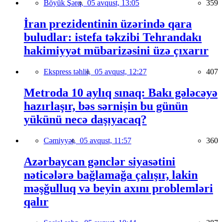
Böyük Şərq,
05 avqust, 13:05
359
İran prezidentinin üzərində qara
buludlar: istefa təkzibi Tehrandakı
hakimiyyət mübarizəsini üzə çıxarır
Ekspress təhlil,
05 avqust, 12:27
407
Metroda 10 aylıq sınaq: Bakı gələcəyə
hazırlaşır, bəs sərnişin bu günün
yükünü necə daşıyacaq?
Cəmiyyət,
05 avqust, 11:57
360
Azərbaycan gənclər siyasətini
nəticələrə bağlamağa çalışır, lakin
məşğulluq və beyin axını problemləri
qalır