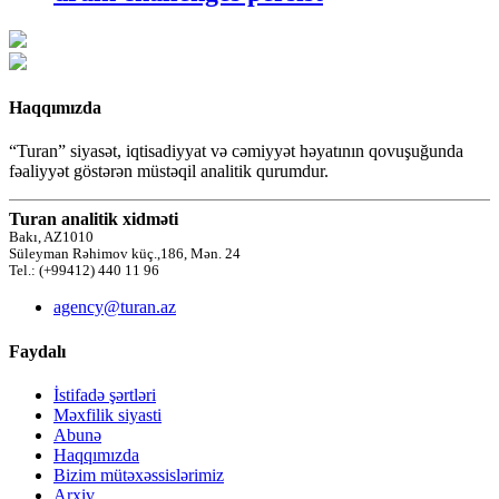
Haqqımızda
“Turan” siyasət, iqtisadiyyat və cəmiyyət həyatının qovuşuğunda
fəaliyyət göstərən müstəqil analitik qurumdur.
Turan analitik xidməti
Bakı, AZ1010
Süleyman Rəhimov küç.,186, Mən. 24
Tel.: (+99412) 440 11 96
agency@turan.az
Faydalı
İstifadə şərtləri
Məxfilik siyasti
Abunə
Haqqımızda
Bizim mütəxəssislərimiz
Arxiv