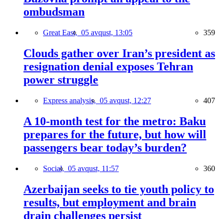
ombudsman
Great East,
05 avqust, 13:05
359
Clouds gather over Iran’s president as
resignation denial exposes Tehran
power struggle
Express analysis,
05 avqust, 12:27
407
A 10-month test for the metro: Baku
prepares for the future, but how will
passengers bear today’s burden?
Social,
05 avqust, 11:57
360
Azerbaijan seeks to tie youth policy to
results, but employment and brain
drain challenges persist