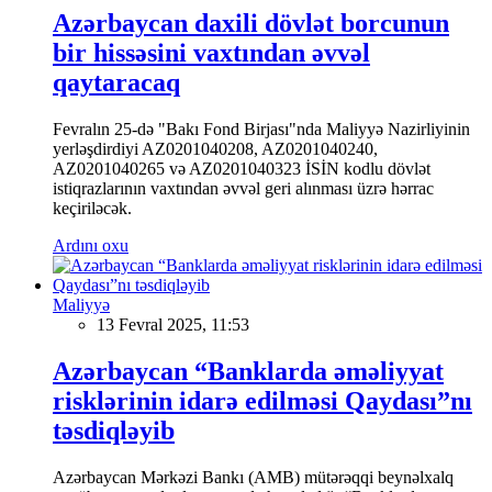
Azərbaycan daxili dövlət borcunun
bir hissəsini vaxtından əvvəl
qaytaracaq
Fevralın 25-də "Bakı Fond Birjası"nda Maliyyə Nazirliyinin
yerləşdirdiyi AZ0201040208, AZ0201040240,
AZ0201040265 və AZ0201040323 İSİN kodlu dövlət
istiqrazlarının vaxtından əvvəl geri alınması üzrə hərrac
keçiriləcək.
Ardını oxu
Maliyyə
13 Fevral 2025, 11:53
Azərbaycan “Banklarda əməliyyat
risklərinin idarə edilməsi Qaydası”nı
təsdiqləyib
Azərbaycan Mərkəzi Bankı (AMB) mütərəqqi beynəlxalq