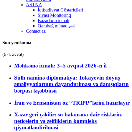
ASTNA
İqtisadiyyat Göstəriciləri
Siyası Monitorinq
Bazarların icmalı
Qarabağ münaqişəsi
Contact az
Son yenilənmə
(6 d. əvvəl)
Məhkəmə icmalı: 3–5 avqust 2026-cı il
Sülh naminə diplomatiya: Tokayevin döyüş
əməliyyatlarının dayandırılması və danışıqların
bərpası təşəbbüsü
İran və Ermənistan öz “TRIPP”lərini hazırlayır
Xəzər geri çəkilir: su balansına dair risklərin,
nəticələrin və zəifliklərin kompleks
qiymətləndirilməsi