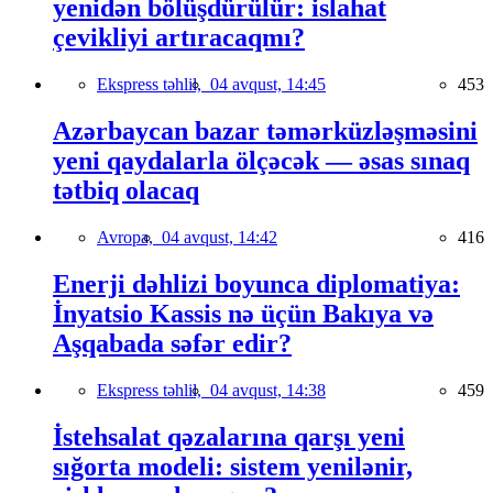
yenidən bölüşdürülür: islahat
çevikliyi artıracaqmı?
Ekspress təhlil,
04 avqust, 14:45
453
Azərbaycan bazar təmərküzləşməsini
yeni qaydalarla ölçəcək — əsas sınaq
tətbiq olacaq
Avropa,
04 avqust, 14:42
416
Enerji dəhlizi boyunca diplomatiya:
İnyatsio Kassis nə üçün Bakıya və
Aşqabada səfər edir?
Ekspress təhlil,
04 avqust, 14:38
459
İstehsalat qəzalarına qarşı yeni
sığorta modeli: sistem yenilənir,