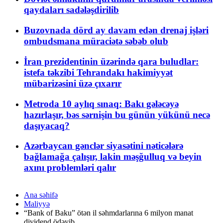
qaydaları sadələşdirilib
Buzovnada dörd ay davam edən drenaj işləri
ombudsmana müraciətə səbəb olub
İran prezidentinin üzərində qara buludlar:
istefa təkzibi Tehrandakı hakimiyyət
mübarizəsini üzə çıxarır
Metroda 10 aylıq sınaq: Bakı gələcəyə
hazırlaşır, bəs sərnişin bu günün yükünü necə
daşıyacaq?
Azərbaycan gənclər siyasətini nəticələrə
bağlamağa çalışır, lakin məşğulluq və beyin
axını problemləri qalır
Ana səhifə
Maliyyə
“Bank of Baku” ötən il səhmdarlarına 6 milyon manat
dividend ödəyib