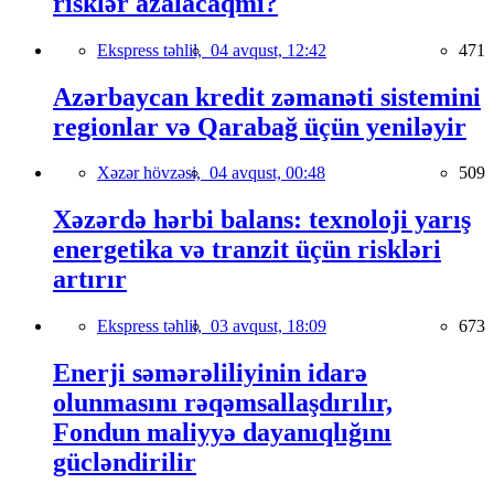
risklər azalacaqmı?
Ekspress təhlil,
04 avqust, 12:42
471
Azərbaycan kredit zəmanəti sistemini
regionlar və Qarabağ üçün yeniləyir
Xəzər hövzəsi,
04 avqust, 00:48
509
Xəzərdə hərbi balans: texnoloji yarış
energetika və tranzit üçün riskləri
artırır
Ekspress təhlil,
03 avqust, 18:09
673
Enerji səmərəliliyinin idarə
olunmasını rəqəmsallaşdırılır,
Fondun maliyyə dayanıqlığını
gücləndirilir