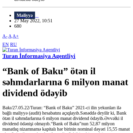
Maliyyə
27 May 2022, 10:51
680
A-
A
A+
EN
RU
Turan İnformasiya Agentliyi
“Bank of Baku” ötən il
səhmdarlarına 6 milyon manat
dividend ödəyib
Bakı/27.05.22/Turan: “Bank of Baku” 2021-ci ilin yekunları ilə
bağlı maliyyə (audit) hesabatını açıqlayıb.Sənəddə deyilir ki, Bank
ötən il səhmdarlarına 6 milyon manat dividend ödəyib.Əvvəlki il
dividend ödənişi olmayıb.“Bank of Baku”nun 52,87 milyon
manatlıq nizamnamə kapitalı hər birinin nominal dəyəri 15,55 manat