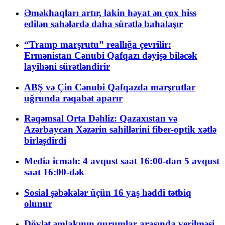
Əməkhaqları artır, lakin həyat ən çox hiss
edilən sahələrdə daha sürətlə bahalaşır
“Tramp marşrutu” reallığa çevrilir:
Ermənistan Cənubi Qafqazı dəyişə biləcək
layihəni sürətləndirir
ABŞ və Çin Cənubi Qafqazda marşrutlar
uğrunda rəqabət aparır
Rəqəmsal Orta Dəhliz: Qazaxıstan və
Azərbaycan Xəzərin sahillərini fiber-optik xətlə
birləşdirdi
Media icmalı: 4 avqust saat 16:00-dan 5 avqust
saat 16:00-dək
Sosial şəbəkələr üçün 16 yaş həddi tətbiq
olunur
Dövlət əmlakının qurumlar arasında verilməsi