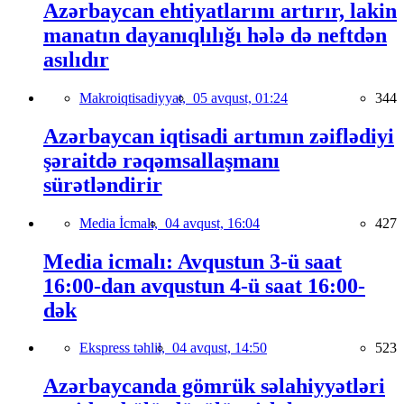
Azərbaycan ehtiyatlarını artırır, lakin
manatın dayanıqlılığı hələ də neftdən
asılıdır
Makroiqtisadiyyat,
05 avqust, 01:24
344
Azərbaycan iqtisadi artımın zəiflədiyi
şəraitdə rəqəmsallaşmanı
sürətləndirir
Media İcmalı,
04 avqust, 16:04
427
Media icmalı: Avqustun 3-ü saat
16:00-dan avqustun 4-ü saat 16:00-
dək
Ekspress təhlil,
04 avqust, 14:50
523
Azərbaycanda gömrük səlahiyyətləri