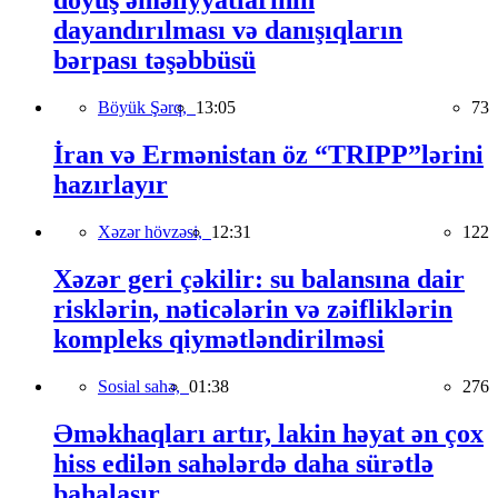
döyüş əməliyyatlarının
dayandırılması və danışıqların
bərpası təşəbbüsü
Böyük Şərq,
13:05
73
İran və Ermənistan öz “TRIPP”lərini
hazırlayır
Xəzər hövzəsi,
12:31
122
Xəzər geri çəkilir: su balansına dair
risklərin, nəticələrin və zəifliklərin
kompleks qiymətləndirilməsi
Sosial sahə,
01:38
276
Əməkhaqları artır, lakin həyat ən çox
hiss edilən sahələrdə daha sürətlə
bahalaşır