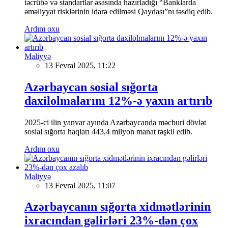
təcrübə və standartlar əsasında hazırladığı “Banklarda
əməliyyat risklərinin idarə edilməsi Qaydası”nı təsdiq edib.
Ardını oxu
Maliyyə
13 Fevral 2025, 11:22
Azərbaycan sosial sığorta
daxilolmalarını 12%-ə yaxın artırıb
2025-ci ilin yanvar ayında Azərbaycanda məcburi dövlət
sosial sığorta haqları 443,4 milyon manat təşkil edib.
Ardını oxu
Maliyyə
13 Fevral 2025, 11:07
Azərbaycanın sığorta xidmətlərinin
ixracından gəlirləri 23%-dən çox