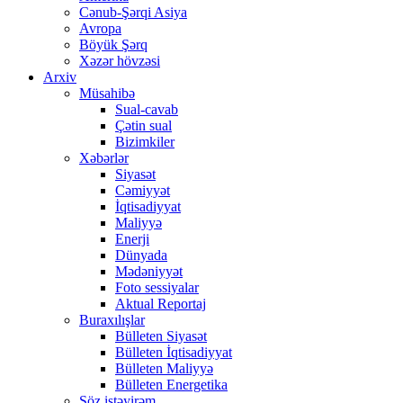
Cənub-Şərqi Asiya
Avropa
Böyük Şərq
Xəzər hövzəsi
Arxiv
Müsahibə
Sual-cavab
Çətin sual
Bizimkiler
Xəbərlər
Siyasət
Cəmiyyət
İqtisadiyyat
Maliyyə
Enerji
Dünyada
Mədəniyyət
Foto sessiyalar
Aktual Reportaj
Buraxılışlar
Bülleten Siyasət
Bülleten İqtisadiyyat
Bülleten Maliyyə
Bülleten Energetika
Söz istəyirəm