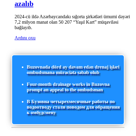
azalıb
2024-cü ildə Azərbaycandakı sığorta şirkətləri ümumi dəyəri
7,2 milyon manat olan 50 207 “Yaşıl Kart” müqaviləsi
bağlayıb.
Ardını oxu
Buzovnada dörd ay davam edən drenaj işləri
ombudsmana müraciətə səbəb olub
Four-month drainage works in Buzovna
prompt an appeal to the ombudsman
В Бузовна четырехмесячные работы по
водоотводу стали поводом для обращения
к омбудсмену