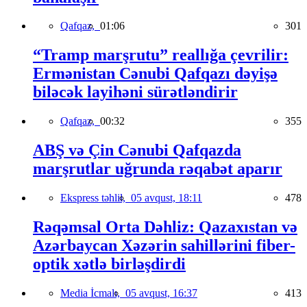
Qafqaz,
01:06
301
“Tramp marşrutu” reallığa çevrilir:
Ermənistan Cənubi Qafqazı dəyişə
biləcək layihəni sürətləndirir
Qafqaz,
00:32
355
ABŞ və Çin Cənubi Qafqazda
marşrutlar uğrunda rəqabət aparır
Ekspress təhlil,
05 avqust, 18:11
478
Rəqəmsal Orta Dəhliz: Qazaxıstan və
Azərbaycan Xəzərin sahillərini fiber-
optik xətlə birləşdirdi
Media İcmalı,
05 avqust, 16:37
413