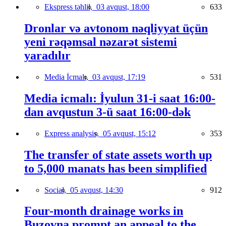
Ekspress təhlil,
03 avqust, 18:00
633
Dronlar və avtonom nəqliyyat üçün
yeni rəqəmsal nəzarət sistemi
yaradılır
Media İcmalı,
03 avqust, 17:19
531
Media icmalı: İyulun 31-i saat 16:00-
dan avqustun 3-ü saat 16:00-dək
Express analysis,
05 avqust, 15:12
353
The transfer of state assets worth up
to 5,000 manats has been simplified
Social,
05 avqust, 14:30
912
Four-month drainage works in
Buzovna prompt an appeal to the