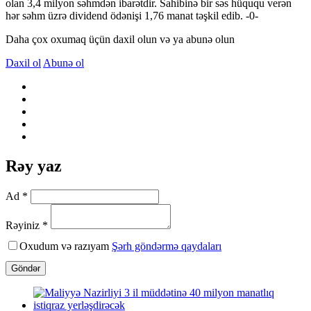
olan 3,4 milyon səhmdən ibarətdir. Sahibinə bir səs hüququ verən
hər səhm üzrə dividend ödənişi 1,76 manat təşkil edib. -0-
Daha çox oxumaq üçün daxil olun və ya abunə olun
Daxil ol
Abunə ol
Rəy yaz
Ad *
Rəyiniz *
Oxudum və razıyam
Şərh göndərmə qaydaları
Göndər