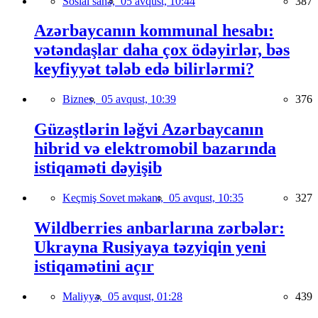
Sosial sahə,
05 avqust, 10:44
387
Azərbaycanın kommunal hesabı:
vətəndaşlar daha çox ödəyirlər, bəs
keyfiyyət tələb edə bilirlərmi?
Biznes,
05 avqust, 10:39
376
Güzəştlərin ləğvi Azərbaycanın
hibrid və elektromobil bazarında
istiqaməti dəyişib
Keçmiş Sovet məkanı,
05 avqust, 10:35
327
Wildberries anbarlarına zərbələr:
Ukrayna Rusiyaya təzyiqin yeni
istiqamətini açır
Maliyyə,
05 avqust, 01:28
439