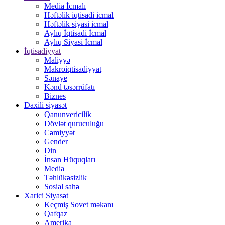
Media İcmalı
Həftəlik iqtisadi icmal
Həftəlik siyasi icmal
Aylıq İqtisadi İcmal
Aylıq Siyasi İcmal
İqtisadiyyat
Maliyyə
Makroiqtisadiyyat
Sənaye
Kənd təsərrüfatı
Biznes
Daxili siyasət
Qanunvericilik
Dövlət quruculuğu
Cəmiyyət
Gender
Din
İnsan Hüquqları
Media
Təhlükəsizlik
Sosial sahə
Xarici Siyasət
Keçmiş Sovet məkanı
Qafqaz
Amerika