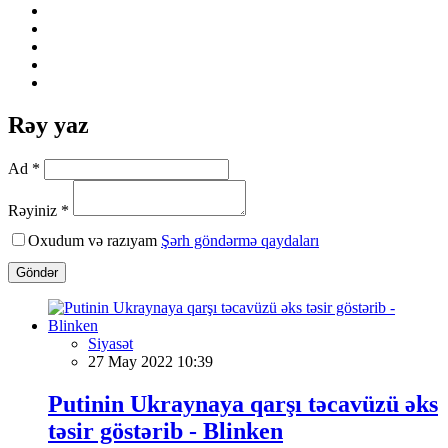
Rəy yaz
Ad *
Rəyiniz *
Oxudum və razıyam
Şərh göndərmə qaydaları
Göndər
Siyasət
27 May 2022 10:39
Putinin Ukraynaya qarşı təcavüzü əks
təsir göstərib - Blinken