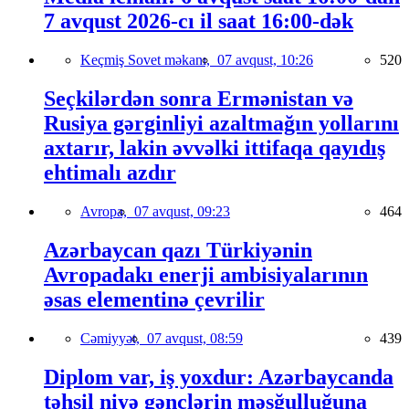
7 avqust 2026-cı il saat 16:00-dək
Keçmiş Sovet məkanı,
07 avqust, 10:26
520
Seçkilərdən sonra Ermənistan və
Rusiya gərginliyi azaltmağın yollarını
axtarır, lakin əvvəlki ittifaqa qayıdış
ehtimalı azdır
Avropa,
07 avqust, 09:23
464
Azərbaycan qazı Türkiyənin
Avropadakı enerji ambisiyalarının
əsas elementinə çevrilir
Cəmiyyət,
07 avqust, 08:59
439
Diplom var, iş yoxdur: Azərbaycanda
təhsil niyə gənclərin məşğulluğuna