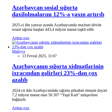
Azərbaycan sosial sığorta
daxilolmalarını 12%-ə yaxın artırıb
2025-ci ilin yanvar ayında Azərbaycanda məcburi dövlət
sosial sığorta haqları 443,4 milyon manat təşkil edib.
Ardını oxu
Maliyyə
13 Fevral 2025, 11:07
Azərbaycanın sığorta xidmətlərinin
ixracından gəlirləri 23%-dən çox
azalıb
2024-cü ildə Azərbaycandakı sığorta şirkətləri ümumi dəyəri
7,2 milyon manat olan 50 207 “Yaşıl Kart” müqaviləsi
bağlayıb.
Ardını oxu