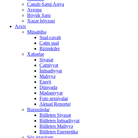
Cənub-Şərqi Asiya
Avropa
Böyük Şərq
Xəzər hövzəsi
Arxiv
Müsahibə
Sual-cavab
Çətin sual
Bizimkiler
Xəbərlər
Siyasət
Cəmiyyət
İqtisadiyyat
Maliyyə
Enerji
Dünyada
Mədəniyyət
Foto sessiyalar
Aktual Reportaj
Buraxılışlar
Bülleten Siyasət
Bülleten İqtisadiyyat
Bülleten Maliyyə
Bülleten Energetika
Söz istəyirəm