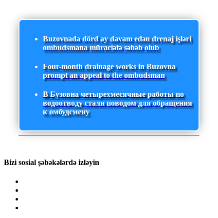
Buzovnada dörd ay davam edən drenaj işləri
ombudsmana müraciətə səbəb olub
Four-month drainage works in Buzovna
prompt an appeal to the ombudsman
В Бузовна четырехмесячные работы по
водоотводу стали поводом для обращения
к омбудсмену
Bizi sosial şəbəkələrdə izləyin