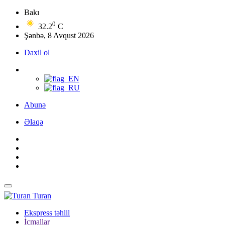
Bakı
0
32.2
C
Şənbə, 8 Avqust 2026
Daxil ol
Abunə
Əlaqə
Turan
Ekspress təhlil
İcmallar