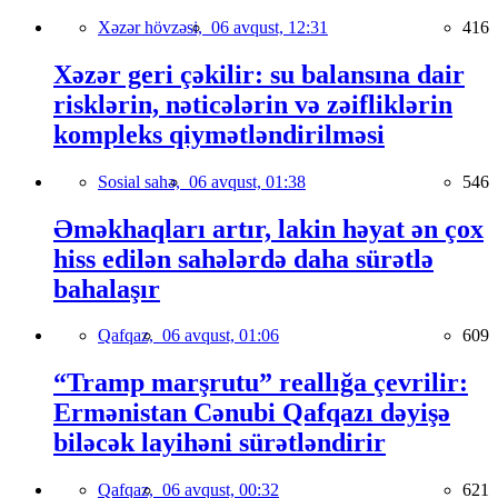
Xəzər hövzəsi,
06 avqust, 12:31
416
Xəzər geri çəkilir: su balansına dair
risklərin, nəticələrin və zəifliklərin
kompleks qiymətləndirilməsi
Sosial sahə,
06 avqust, 01:38
546
Əməkhaqları artır, lakin həyat ən çox
hiss edilən sahələrdə daha sürətlə
bahalaşır
Qafqaz,
06 avqust, 01:06
609
“Tramp marşrutu” reallığa çevrilir:
Ermənistan Cənubi Qafqazı dəyişə
biləcək layihəni sürətləndirir
Qafqaz,
06 avqust, 00:32
621