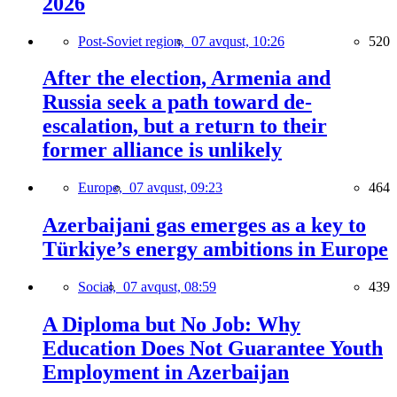
2026
Post-Soviet region,
07 avqust, 10:26
520
After the election, Armenia and
Russia seek a path toward de-
escalation, but a return to their
former alliance is unlikely
Europe,
07 avqust, 09:23
464
Azerbaijani gas emerges as a key to
Türkiye’s energy ambitions in Europe
Social,
07 avqust, 08:59
439
A Diploma but No Job: Why
Education Does Not Guarantee Youth
Employment in Azerbaijan