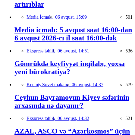
artırıblar
Media İcmalı,
06 avqust, 15:09
501
Media icmalı: 5 avqust saat 16:00-dan
6 avqust 2026-cı il saat 16:00-dək
Ekspress təhlil,
06 avqust, 14:51
536
Gömrükdə keyfiyyət inqilabı, yoxsa
yeni bürokratiya?
Keçmiş Sovet məkanı,
06 avqust, 14:37
579
Ceyhun Bayramovun Kiyev səfərinin
arxasında nə dayanır?
Ekspress təhlil,
06 avqust, 14:32
521
AZAL, ASCO və “Azərkosmos” üçün