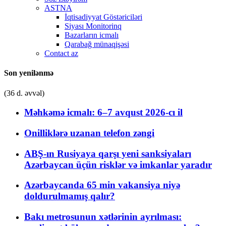
ASTNA
İqtisadiyyat Göstəriciləri
Siyası Monitorinq
Bazarların icmalı
Qarabağ münaqişəsi
Contact az
Son yenilənmə
(36 d. əvvəl)
Məhkəmə icmalı: 6–7 avqust 2026-cı il
Onilliklərə uzanan telefon zəngi
ABŞ-ın Rusiyaya qarşı yeni sanksiyaları
Azərbaycan üçün risklər və imkanlar yaradır
Azərbaycanda 65 min vakansiya niyə
doldurulmamış qalır?
Bakı metrosunun xətlərinin ayrılması: