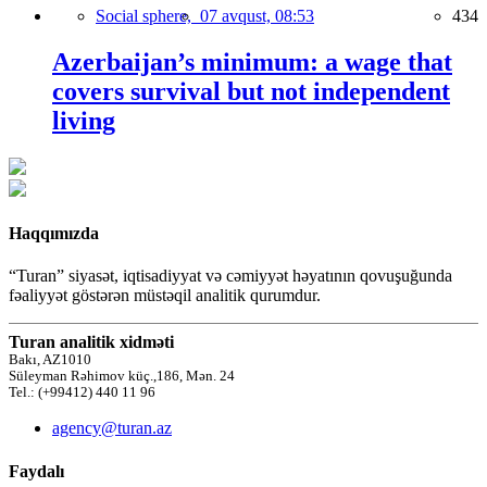
Social sphere,
07 avqust, 08:53
434
Azerbaijan’s minimum: a wage that
covers survival but not independent
living
Haqqımızda
“Turan” siyasət, iqtisadiyyat və cəmiyyət həyatının qovuşuğunda
fəaliyyət göstərən müstəqil analitik qurumdur.
Turan analitik xidməti
Bakı, AZ1010
Süleyman Rəhimov küç.,186, Mən. 24
Tel.: (+99412) 440 11 96
agency@turan.az
Faydalı