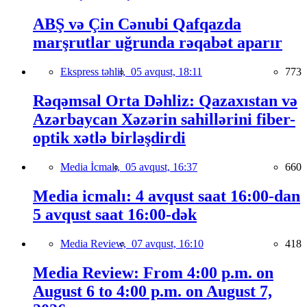
ABŞ və Çin Cənubi Qafqazda
marşrutlar uğrunda rəqabət aparır
Ekspress təhlil,
05 avqust, 18:11
773
Rəqəmsal Orta Dəhliz: Qazaxıstan və
Azərbaycan Xəzərin sahillərini fiber-
optik xətlə birləşdirdi
Media İcmalı,
05 avqust, 16:37
660
Media icmalı: 4 avqust saat 16:00-dan
5 avqust saat 16:00-dək
Media Review,
07 avqust, 16:10
418
Media Review: From 4:00 p.m. on
August 6 to 4:00 p.m. on August 7,