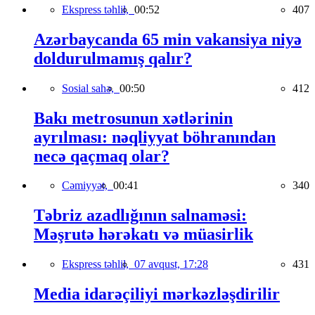
Ekspress təhlil,
00:52
407
Azərbaycanda 65 min vakansiya niyə
doldurulmamış qalır?
Sosial sahə,
00:50
412
Bakı metrosunun xətlərinin
ayrılması: nəqliyyat böhranından
necə qaçmaq olar?
Cəmiyyət,
00:41
340
Təbriz azadlığının salnaməsi:
Məşrutə hərəkatı və müasirlik
Ekspress təhlil,
07 avqust, 17:28
431
Media idarəçiliyi mərkəzləşdirilir