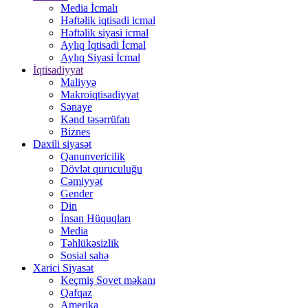
Media İcmalı
Həftəlik iqtisadi icmal
Həftəlik siyasi icmal
Aylıq İqtisadi İcmal
Aylıq Siyasi İcmal
İqtisadiyyat
Maliyyə
Makroiqtisadiyyat
Sənaye
Kənd təsərrüfatı
Biznes
Daxili siyasət
Qanunvericilik
Dövlət quruculuğu
Cəmiyyət
Gender
Din
İnsan Hüquqları
Media
Təhlükəsizlik
Sosial sahə
Xarici Siyasət
Keçmiş Sovet məkanı
Qafqaz
Amerika