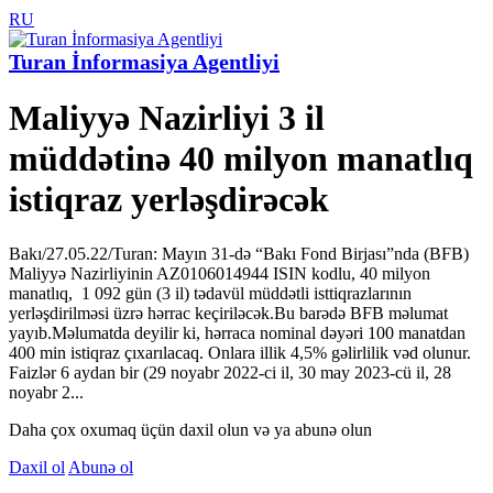
RU
Turan İnformasiya Agentliyi
Maliyyə Nazirliyi 3 il
müddətinə 40 milyon manatlıq
istiqraz yerləşdirəcək
Bakı/27.05.22/Turan: Mayın 31-də “Bakı Fond Birjası”nda (BFB)
Maliyyə Nazirliyinin AZ0106014944 ISIN kodlu, 40 milyon
manatlıq, 1 092 gün (3 il) tədavül müddətli isttiqrazlarının
yerləşdirilməsi üzrə hərrac keçiriləcək.Bu barədə BFB məlumat
yayıb.Məlumatda deyilir ki, hərraca nominal dəyəri 100 manatdan
400 min istiqraz çıxarılacaq. Onlara illik 4,5% gəlirlilik vəd olunur.
Faizlər 6 aydan bir (29 noyabr 2022-ci il, 30 may 2023-cü il, 28
noyabr 2...
Daha çox oxumaq üçün daxil olun və ya abunə olun
Daxil ol
Abunə ol