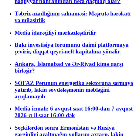
nəqliyyat böhranından necə qaçmaq olar?
Təbriz azadlığının salnaməsi: Məşrutə hərəkatı
və müasirlik
Media idarəçiliyi mərkəzləşdirilir
Bakı investisiya forumunu daimi platformaya
çevirir, diqqət qeyri-neft kapitalına yönəlir
Ankara, İslamabad və Ər-Riyad kimə qarşı
birləşir?
SOFAZ Perunun energetika sektoruna sərmayə
yatırıb, lakin sövdələşmənin məbləğini
açıqlamayıb
Media icmalı: 6 avqust saat 16:00-dan 7 avqust
2026-cı il saat 16:00-dək
Seçkilərdən sonra Ermənistan və Rusiya
gərginliyi azaltmağın yollarını axtarır, lakin