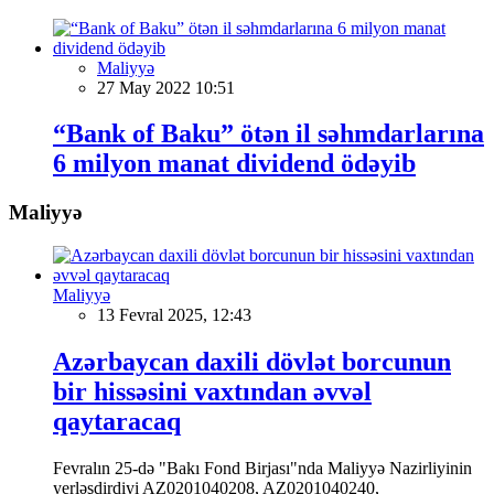
Maliyyə
27 May 2022 10:51
“Bank of Baku” ötən il səhmdarlarına
6 milyon manat dividend ödəyib
Maliyyə
Maliyyə
13 Fevral 2025, 12:43
Azərbaycan daxili dövlət borcunun
bir hissəsini vaxtından əvvəl
qaytaracaq
Fevralın 25-də "Bakı Fond Birjası"nda Maliyyə Nazirliyinin
yerləşdirdiyi AZ0201040208, AZ0201040240,