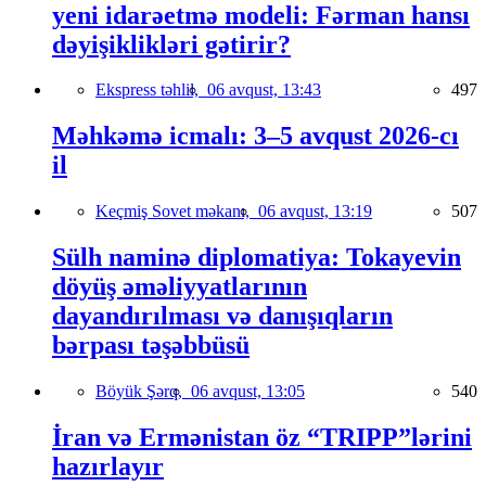
yeni idarəetmə modeli: Fərman hansı
dəyişiklikləri gətirir?
Ekspress təhlil,
06 avqust, 13:43
497
Məhkəmə icmalı: 3–5 avqust 2026-cı
il
Keçmiş Sovet məkanı,
06 avqust, 13:19
507
Sülh naminə diplomatiya: Tokayevin
döyüş əməliyyatlarının
dayandırılması və danışıqların
bərpası təşəbbüsü
Böyük Şərq,
06 avqust, 13:05
540
İran və Ermənistan öz “TRIPP”lərini
hazırlayır