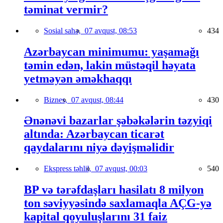
təminat vermir?
Sosial sahə,
07 avqust, 08:53
434
Azərbaycan minimumu: yaşamağı
təmin edən, lakin müstəqil həyata
yetməyən əməkhaqqı
Biznes,
07 avqust, 08:44
430
Ənənəvi bazarlar şəbəkələrin təzyiqi
altında: Azərbaycan ticarət
qaydalarını niyə dəyişməlidir
Ekspress təhlil,
07 avqust, 00:03
540
BP və tərəfdaşları hasilatı 8 milyon
ton səviyyəsində saxlamaqla AÇG-yə
kapital qoyuluşlarını 31 faiz