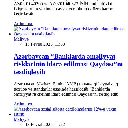
AZ0201040265 və AZ0201040323 İSİN kodlu dövlət
istiqrazlarının vaxtından əvvəl geri alınması üzrə hərrac
keçiriləcək.
Ardını oxu
Maliyyə
13 Fevral 2025, 11:53
Azərbaycan “Banklarda əməliyyat
risklərinin idarə edilməsi Qaydası”nı
təsdiqləyib
Azərbaycan Mərkəzi Bankı (AMB) mütərəqqi beynəlxalq
təcrübə və standartlar əsasında hazırladığı “Banklarda
əməliyyat risklərinin idarə edilməsi Qaydası”nı təsdiq edib.
Ardını oxu
Maliyyə
13 Fevral 2025, 11:22