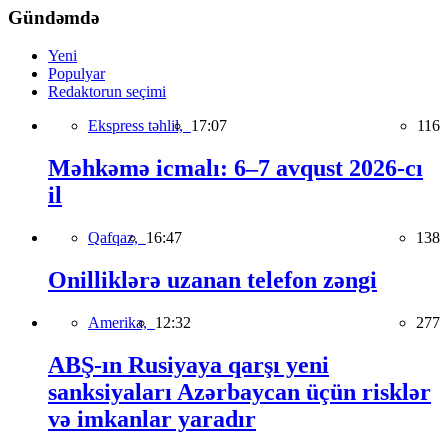
Gündəmdə
Yeni
Populyar
Redaktorun seçimi
Ekspress təhlil,
17:07
116
Məhkəmə icmalı: 6–7 avqust 2026-cı
il
Qafqaz,
16:47
138
Onilliklərə uzanan telefon zəngi
Amerika,
12:32
277
ABŞ-ın Rusiyaya qarşı yeni
sanksiyaları Azərbaycan üçün risklər
və imkanlar yaradır