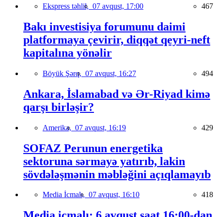
Ekspress təhlil,
07 avqust, 17:00
467
Bakı investisiya forumunu daimi
platformaya çevirir, diqqət qeyri-neft
kapitalına yönəlir
Böyük Şərq,
07 avqust, 16:27
494
Ankara, İslamabad və Ər-Riyad kimə
qarşı birləşir?
Amerika,
07 avqust, 16:19
429
SOFAZ Perunun energetika
sektoruna sərmayə yatırıb, lakin
sövdələşmənin məbləğini açıqlamayıb
Media İcmalı,
07 avqust, 16:10
418
Media icmalı: 6 avqust saat 16:00-dan