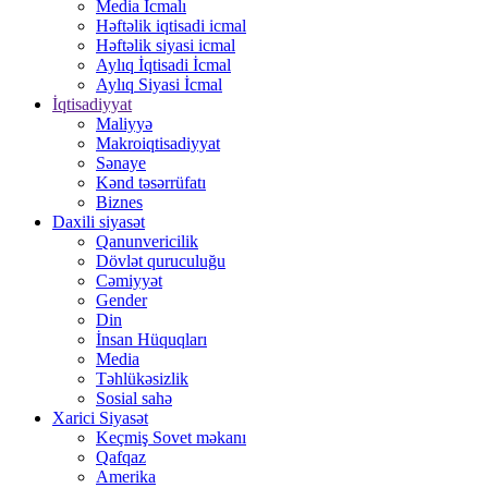
Media İcmalı
Həftəlik iqtisadi icmal
Həftəlik siyasi icmal
Aylıq İqtisadi İcmal
Aylıq Siyasi İcmal
İqtisadiyyat
Maliyyə
Makroiqtisadiyyat
Sənaye
Kənd təsərrüfatı
Biznes
Daxili siyasət
Qanunvericilik
Dövlət quruculuğu
Cəmiyyət
Gender
Din
İnsan Hüquqları
Media
Təhlükəsizlik
Sosial sahə
Xarici Siyasət
Keçmiş Sovet məkanı
Qafqaz
Amerika