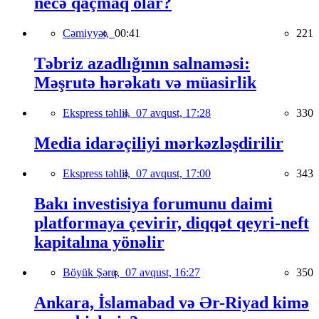
necə qaçmaq olar?
Cəmiyyət,
00:41
221
Təbriz azadlığının salnaməsi:
Məşrutə hərəkatı və müasirlik
Ekspress təhlil,
07 avqust, 17:28
330
Media idarəçiliyi mərkəzləşdirilir
Ekspress təhlil,
07 avqust, 17:00
343
Bakı investisiya forumunu daimi
platformaya çevirir, diqqət qeyri-neft
kapitalına yönəlir
Böyük Şərq,
07 avqust, 16:27
350
Ankara, İslamabad və Ər-Riyad kimə