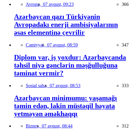
Avropa,
07 avqust, 09:23
366
Azərbaycan qazı Türkiyənin
Avropadakı enerji ambisiyalarının
əsas elementinə çevrilir
Cəmiyyət,
07 avqust, 08:59
347
Diplom var, iş yoxdur: Azərbaycanda
təhsil niyə gənclərin məşğulluğuna
təminat vermir?
Sosial sahə,
07 avqust, 08:53
333
Azərbaycan minimumu: yaşamağı
təmin edən, lakin müstəqil həyata
yetməyən əməkhaqqı
Biznes,
07 avqust, 08:44
312