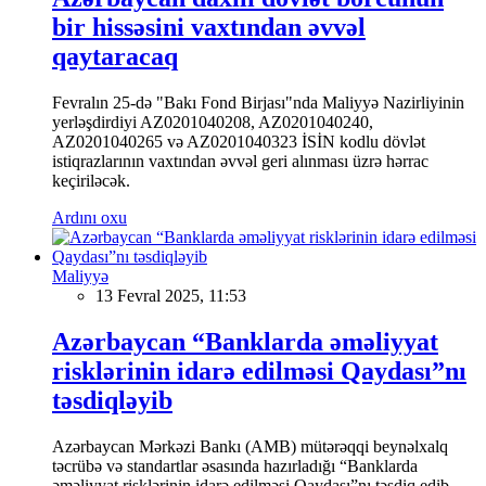
bir hissəsini vaxtından əvvəl
qaytaracaq
Fevralın 25-də "Bakı Fond Birjası"nda Maliyyə Nazirliyinin
yerləşdirdiyi AZ0201040208, AZ0201040240,
AZ0201040265 və AZ0201040323 İSİN kodlu dövlət
istiqrazlarının vaxtından əvvəl geri alınması üzrə hərrac
keçiriləcək.
Ardını oxu
Maliyyə
13 Fevral 2025, 11:53
Azərbaycan “Banklarda əməliyyat
risklərinin idarə edilməsi Qaydası”nı
təsdiqləyib
Azərbaycan Mərkəzi Bankı (AMB) mütərəqqi beynəlxalq
təcrübə və standartlar əsasında hazırladığı “Banklarda
əməliyyat risklərinin idarə edilməsi Qaydası”nı təsdiq edib.