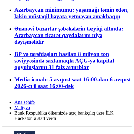
Azərbaycan minimumu: yaşamağı təmin edən,
lakin müstəqil həyata yetməyən əməkhaqqı
Ənənəvi bazarlar şəbəkələrin təzyiqi altında:
Azərbaycan ticarət qaydalarını niyə
dəyişməlidir
BP və tərəfdaşları hasilatı 8 milyon ton
səviyyəsində saxlamaqla AÇG-yə kapital
qoyuluşlarını 31 faiz artırıblar
Media icmalı: 5 avqust saat 16:00-dan 6 avqust
2026-cı il saat 16:00-dək
Ana səhifə
Maliyyə
Bank Respublika ölkəmizdə açıq bankçılıq üzrə İLK
Hackaton-a start verdi