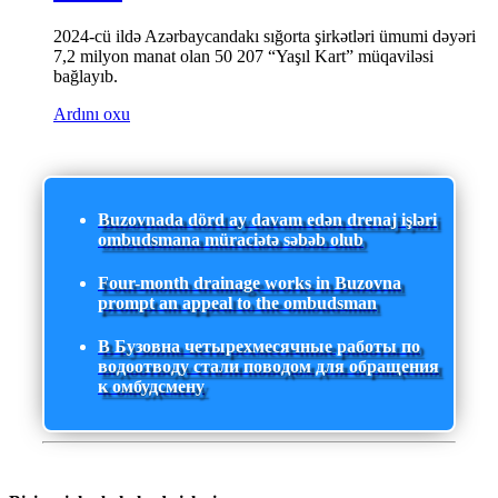
2024-cü ildə Azərbaycandakı sığorta şirkətləri ümumi dəyəri
7,2 milyon manat olan 50 207 “Yaşıl Kart” müqaviləsi
bağlayıb.
Ardını oxu
Buzovnada dörd ay davam edən drenaj işləri
ombudsmana müraciətə səbəb olub
Four-month drainage works in Buzovna
prompt an appeal to the ombudsman
В Бузовна четырехмесячные работы по
водоотводу стали поводом для обращения
к омбудсмену