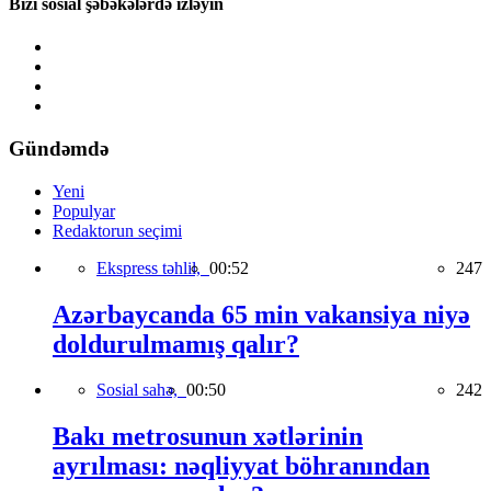
Bizi sosial şəbəkələrdə izləyin
Gündəmdə
Yeni
Populyar
Redaktorun seçimi
Ekspress təhlil,
00:52
247
Azərbaycanda 65 min vakansiya niyə
doldurulmamış qalır?
Sosial sahə,
00:50
242
Bakı metrosunun xətlərinin
ayrılması: nəqliyyat böhranından