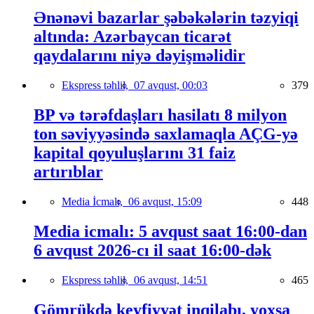
Ənənəvi bazarlar şəbəkələrin təzyiqi
altında: Azərbaycan ticarət
qaydalarını niyə dəyişməlidir
Ekspress təhlil,
07 avqust, 00:03
379
BP və tərəfdaşları hasilatı 8 milyon
ton səviyyəsində saxlamaqla AÇG-yə
kapital qoyuluşlarını 31 faiz
artırıblar
Media İcmalı,
06 avqust, 15:09
448
Media icmalı: 5 avqust saat 16:00-dan
6 avqust 2026-cı il saat 16:00-dək
Ekspress təhlil,
06 avqust, 14:51
465
Gömrükdə keyfiyyət inqilabı, yoxsa