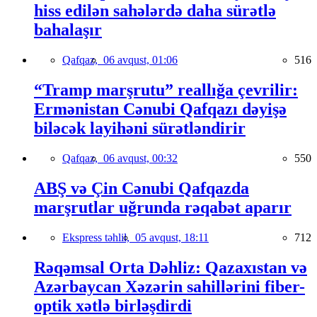
hiss edilən sahələrdə daha sürətlə
bahalaşır
Qafqaz,
06 avqust, 01:06
516
“Tramp marşrutu” reallığa çevrilir:
Ermənistan Cənubi Qafqazı dəyişə
biləcək layihəni sürətləndirir
Qafqaz,
06 avqust, 00:32
550
ABŞ və Çin Cənubi Qafqazda
marşrutlar uğrunda rəqabət aparır
Ekspress təhlil,
05 avqust, 18:11
712
Rəqəmsal Orta Dəhliz: Qazaxıstan və
Azərbaycan Xəzərin sahillərini fiber-
optik xətlə birləşdirdi