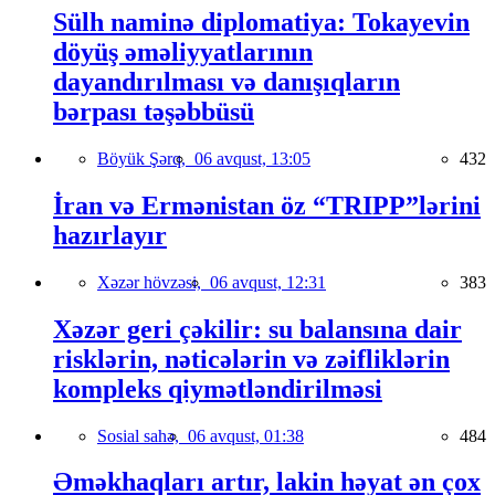
Sülh naminə diplomatiya: Tokayevin
döyüş əməliyyatlarının
dayandırılması və danışıqların
bərpası təşəbbüsü
Böyük Şərq,
06 avqust, 13:05
432
İran və Ermənistan öz “TRIPP”lərini
hazırlayır
Xəzər hövzəsi,
06 avqust, 12:31
383
Xəzər geri çəkilir: su balansına dair
risklərin, nəticələrin və zəifliklərin
kompleks qiymətləndirilməsi
Sosial sahə,
06 avqust, 01:38
484
Əməkhaqları artır, lakin həyat ən çox