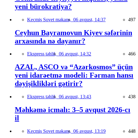
yeni bürokratiya?
Keçmiş Sovet məkanı,
06 avqust, 14:37
497
Ceyhun Bayramovun Kiyev səfərinin
arxasında nə dayanır?
Ekspress təhlil,
06 avqust, 14:32
466
AZAL, ASCO və “Azərkosmos” üçün
yeni idarəetmə modeli: Fərman hansı
dəyişiklikləri gətirir?
Ekspress təhlil,
06 avqust, 13:43
438
Məhkəmə icmalı: 3–5 avqust 2026-cı
il
Keçmiş Sovet məkanı,
06 avqust, 13:19
448