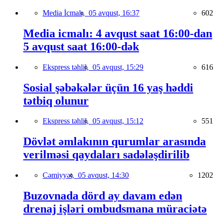
Media İcmalı,
05 avqust, 16:37
602
Media icmalı: 4 avqust saat 16:00-dan
5 avqust saat 16:00-dək
Ekspress təhlil,
05 avqust, 15:29
616
Sosial şəbəkələr üçün 16 yaş həddi
tətbiq olunur
Ekspress təhlil,
05 avqust, 15:12
551
Dövlət əmlakının qurumlar arasında
verilməsi qaydaları sadələşdirilib
Cəmiyyət,
05 avqust, 14:30
1202
Buzovnada dörd ay davam edən
drenaj işləri ombudsmana müraciətə