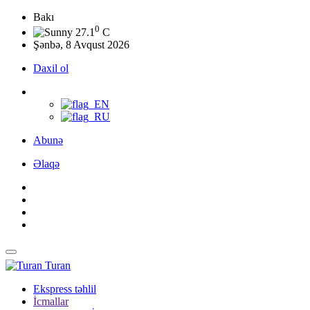
Bakı
0
27.1
C
Şənbə, 8 Avqust 2026
Daxil ol
Abunə
Əlaqə
Turan
Ekspress təhlil
İcmallar