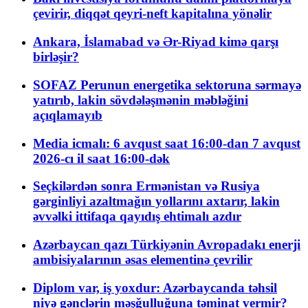
çevirir, diqqət qeyri-neft kapitalına yönəlir
Ankara, İslamabad və Ər-Riyad kimə qarşı
birləşir?
SOFAZ Perunun energetika sektoruna sərmayə
yatırıb, lakin sövdələşmənin məbləğini
açıqlamayıb
Media icmalı: 6 avqust saat 16:00-dan 7 avqust
2026-cı il saat 16:00-dək
Seçkilərdən sonra Ermənistan və Rusiya
gərginliyi azaltmağın yollarını axtarır, lakin
əvvəlki ittifaqa qayıdış ehtimalı azdır
Azərbaycan qazı Türkiyənin Avropadakı enerji
ambisiyalarının əsas elementinə çevrilir
Diplom var, iş yoxdur: Azərbaycanda təhsil
niyə gənclərin məşğulluğuna təminat vermir?