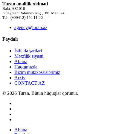
Turan analitik xidməti
Bakı, AZ1010
Süleyman Rəhimov küç.,186, Mən. 24
Tel.: (+99412) 440 11 96
agency@turan.az
Faydalı
İstifadə şərtləri
Məxfilik siyasti
Abunə
Haqqımızda
Bizim mütəxəssislərimiz
Arxiv
CONTACT AZ
© 2026 Turan. Bütün hüquqlar qorunur.
Abunə