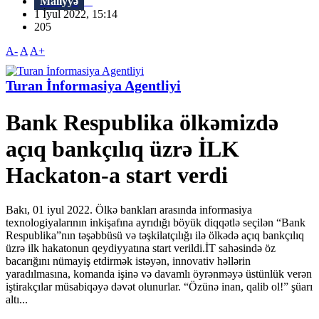
Maliyyə
1 İyul 2022, 15:14
205
A-
A
A+
Turan İnformasiya Agentliyi
Bank Respublika ölkəmizdə
açıq bankçılıq üzrə İLK
Hackaton-a start verdi
Bakı, 01 iyul 2022. Ölkə bankları arasında informasiya
texnologiyalarının inkişafına ayrıdığı böyük diqqətlə seçilən “Bank
Respublika”nın təşəbbüsü və təşkilatçılığı ilə ölkədə açıq bankçılıq
üzrə ilk hakatonun qeydiyyatına start verildi.İT sahəsində öz
bacarığını nümayiş etdirmək istəyən, innovativ həllərin
yaradılmasına, komanda işinə və davamlı öyrənməyə üstünlük verən
iştirakçılar müsabiqəyə dəvət olunurlar. “Özünə inan, qalib ol!” şüarı
altı...