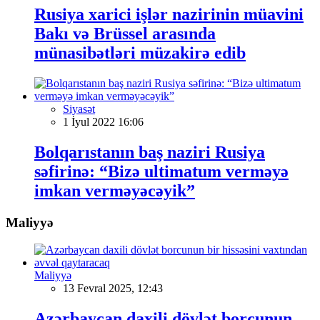
Rusiya xarici işlər nazirinin müavini
Bakı və Brüssel arasında
münasibətləri müzakirə edib
Siyasət
1 İyul 2022 16:06
Bolqarıstanın baş naziri Rusiya
səfirinə: “Bizə ultimatum verməyə
imkan verməyəcəyik”
Maliyyə
Maliyyə
13 Fevral 2025, 12:43
Azərbaycan daxili dövlət borcunun