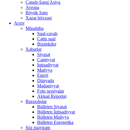
Cənub-Şərqi Asiya
Avropa
Böyük Şərq
Xəzər hövzəsi
Arxiv
Müsahibə
Sual-cavab
Çətin sual
Bizimkiler
Xəbərlər
Siyasət
Cəmiyyət
İqtisadiyyat
Maliyyə
Enerji
Dünyada
Mədəniyyət
Foto sessiyalar
Aktual Reportaj
Buraxılışlar
Bülleten Siyasət
Bülleten İqtisadiyyat
Bülleten Maliyyə
Bülleten Energetika
Söz istəyirəm