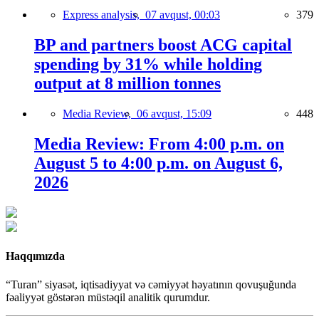
Express analysis,
07 avqust, 00:03
379
BP and partners boost ACG capital
spending by 31% while holding
output at 8 million tonnes
Media Review,
06 avqust, 15:09
448
Media Review: From 4:00 p.m. on
August 5 to 4:00 p.m. on August 6,
2026
Haqqımızda
“Turan” siyasət, iqtisadiyyat və cəmiyyət həyatının qovuşuğunda
fəaliyyət göstərən müstəqil analitik qurumdur.