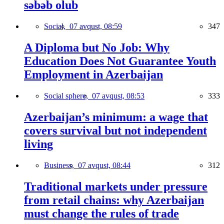
səbəb olub
Social,
07 avqust, 08:59
347
A Diploma but No Job: Why
Education Does Not Guarantee Youth
Employment in Azerbaijan
Social sphere,
07 avqust, 08:53
333
Azerbaijan’s minimum: a wage that
covers survival but not independent
living
Business,
07 avqust, 08:44
312
Traditional markets under pressure
from retail chains: why Azerbaijan
must change the rules of trade