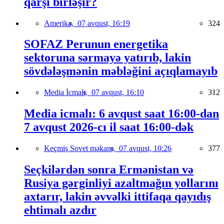
qarşı birləşir?
Amerika,
07 avqust, 16:19
324
SOFAZ Perunun energetika
sektoruna sərmayə yatırıb, lakin
sövdələşmənin məbləğini açıqlamayıb
Media İcmalı,
07 avqust, 16:10
312
Media icmalı: 6 avqust saat 16:00-dan
7 avqust 2026-cı il saat 16:00-dək
Keçmiş Sovet məkanı,
07 avqust, 10:26
377
Seçkilərdən sonra Ermənistan və
Rusiya gərginliyi azaltmağın yollarını
axtarır, lakin əvvəlki ittifaqa qayıdış
ehtimalı azdır