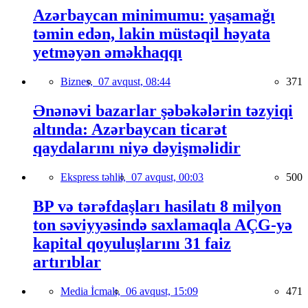
Azərbaycan minimumu: yaşamağı
təmin edən, lakin müstəqil həyata
yetməyən əməkhaqqı
Biznes,
07 avqust, 08:44
371
Ənənəvi bazarlar şəbəkələrin təzyiqi
altında: Azərbaycan ticarət
qaydalarını niyə dəyişməlidir
Ekspress təhlil,
07 avqust, 00:03
500
BP və tərəfdaşları hasilatı 8 milyon
ton səviyyəsində saxlamaqla AÇG-yə
kapital qoyuluşlarını 31 faiz
artırıblar
Media İcmalı,
06 avqust, 15:09
471