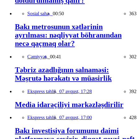
doldurulmamış qalır?
Sosial sahə,
00:50
363
Bakı metrosunun xətlərinin
ayrılması: nəqliyyat böhranından
necə qaçmaq olar?
Cəmiyyət,
00:41
302
Təbriz azadlığının salnaməsi:
Məşrutə hərəkatı və müasirlik
Ekspress təhlil,
07 avqust, 17:28
392
Media idarəçiliyi mərkəzləşdirilir
Ekspress təhlil,
07 avqust, 17:00
428
Bakı investisiya forumunu daimi