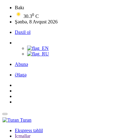
Bakı
0
30.3
C
Şənbə, 8 Avqust 2026
Daxil ol
Abunə
Əlaqə
Turan
Ekspress təhlil
İcmallar