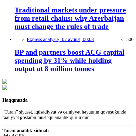
Traditional markets under pressure
from retail chains: why Azerbaijan
must change the rules of trade
Express analysis,
07 avqust, 00:03
500
BP and partners boost ACG capital
spending by 31% while holding
output at 8 million tonnes
Haqqımızda
“Turan” siyasət, iqtisadiyyat və cəmiyyət həyatının qovuşuğunda
fəaliyyət göstərən müstəqil analitik qurumdur.
Turan analitik xidməti
Bakı, AZ1010