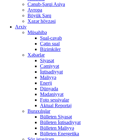
Cənub-Şərqi Asiya
Avropa
Böyük Şərq
Xəzər hövzəsi
Arxiv
Müsahibə
Sual-cavab
Çətin sual
Bizimkiler
Xəbərlər
Siyasət
Cəmiyyət
İqtisadiyyat
Maliyyə
Enerji
Dünyada
Mədəniyyət
Foto sessiyalar
Aktual Reportaj
Buraxılışlar
Bülleten Siyasət
Bülleten İqtisadiyyat
Bülleten Maliyyə
Bülleten Energetika
Söz istəyirəm