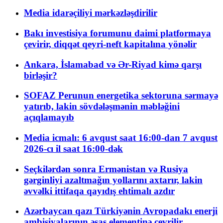
Media idarəçiliyi mərkəzləşdirilir
Bakı investisiya forumunu daimi platformaya
çevirir, diqqət qeyri-neft kapitalına yönəlir
Ankara, İslamabad və Ər-Riyad kimə qarşı
birləşir?
SOFAZ Perunun energetika sektoruna sərmayə
yatırıb, lakin sövdələşmənin məbləğini
açıqlamayıb
Media icmalı: 6 avqust saat 16:00-dan 7 avqust
2026-cı il saat 16:00-dək
Seçkilərdən sonra Ermənistan və Rusiya
gərginliyi azaltmağın yollarını axtarır, lakin
əvvəlki ittifaqa qayıdış ehtimalı azdır
Azərbaycan qazı Türkiyənin Avropadakı enerji
ambisiyalarının əsas elementinə çevrilir