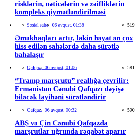
risklərin, nəticələrin və zəifliklərin
kompleks qiymətləndirilməsi
Sosial sahə,
06 avqust, 01:38
519
Əməkhaqları artır, lakin həyat ən çox
hiss edilən sahələrdə daha sürətlə
bahalaşır
Qafqaz,
06 avqust, 01:06
581
“Tramp marşrutu” reallığa çevrilir:
Ermənistan Cənubi Qafqazı dəyişə
biləcək layihəni sürətləndirir
Qafqaz,
06 avqust, 00:32
590
ABŞ və Çin Cənubi Qafqazda
marşrutlar uğrunda rəqabət aparır