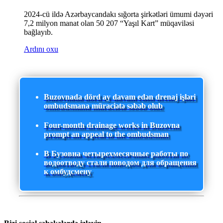
2024-cü ildə Azərbaycandakı sığorta şirkətləri ümumi dəyəri
7,2 milyon manat olan 50 207 “Yaşıl Kart” müqaviləsi
bağlayıb.
Ardını oxu
Buzovnada dörd ay davam edən drenaj işləri
ombudsmana müraciətə səbəb olub
Four-month drainage works in Buzovna
prompt an appeal to the ombudsman
В Бузовна четырехмесячные работы по
водоотводу стали поводом для обращения
к омбудсмену