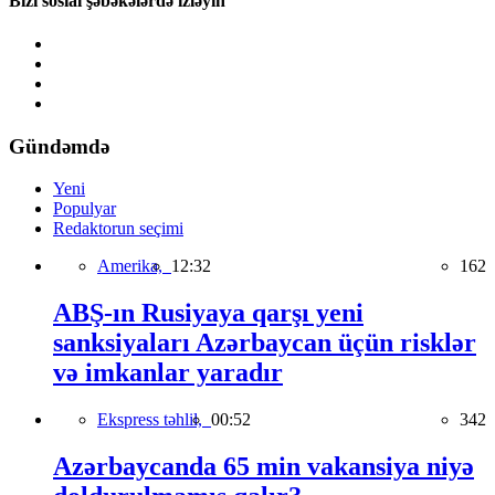
Bizi sosial şəbəkələrdə izləyin
Gündəmdə
Yeni
Populyar
Redaktorun seçimi
Amerika,
12:32
162
ABŞ-ın Rusiyaya qarşı yeni
sanksiyaları Azərbaycan üçün risklər
və imkanlar yaradır
Ekspress təhlil,
00:52
342
Azərbaycanda 65 min vakansiya niyə