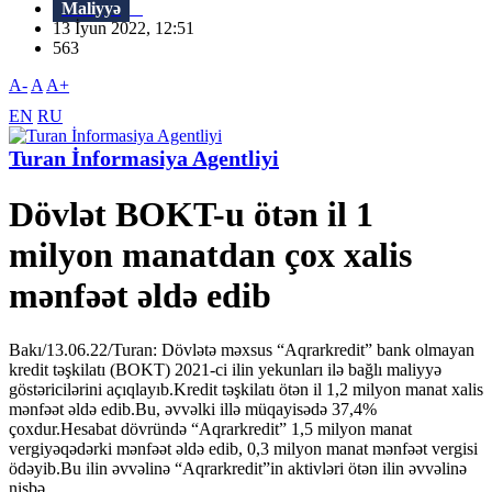
Maliyyə
13 İyun 2022, 12:51
563
A-
A
A+
EN
RU
Turan İnformasiya Agentliyi
Dövlət BOKT-u ötən il 1
milyon manatdan çox xalis
mənfəət əldə edib
Bakı/13.06.22/Turan: Dövlətə məxsus “Aqrarkredit” bank olmayan
kredit təşkilatı (BOKT) 2021-ci ilin yekunları ilə bağlı maliyyə
göstəricilərini açıqlayıb.Kredit təşkilatı ötən il 1,2 milyon manat xalis
mənfəət əldə edib.Bu, əvvəlki illə müqayisədə 37,4%
çoxdur.Hesabat dövründə “Aqrarkredit” 1,5 milyon manat
vergiyəqədərki mənfəət əldə edib, 0,3 milyon manat mənfəət vergisi
ödəyib.Bu ilin əvvəlinə “Aqrarkredit”in aktivləri ötən ilin əvvəlinə
nisbə...