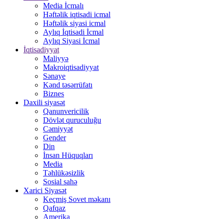
Media İcmalı
Həftəlik iqtisadi icmal
Həftəlik siyasi icmal
Aylıq İqtisadi İcmal
Aylıq Siyasi İcmal
İqtisadiyyat
Maliyyə
Makroiqtisadiyyat
Sənaye
Kənd təsərrüfatı
Biznes
Daxili siyasət
Qanunvericilik
Dövlət quruculuğu
Cəmiyyət
Gender
Din
İnsan Hüquqları
Media
Təhlükəsizlik
Sosial sahə
Xarici Siyasət
Keçmiş Sovet məkanı
Qafqaz
Amerika