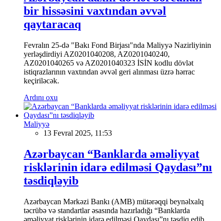
bir hissəsini vaxtından əvvəl
qaytaracaq
Fevralın 25-də "Bakı Fond Birjası"nda Maliyyə Nazirliyinin
yerləşdirdiyi AZ0201040208, AZ0201040240,
AZ0201040265 və AZ0201040323 İSİN kodlu dövlət
istiqrazlarının vaxtından əvvəl geri alınması üzrə hərrac
keçiriləcək.
Ardını oxu
Maliyyə
13 Fevral 2025, 11:53
Azərbaycan “Banklarda əməliyyat
risklərinin idarə edilməsi Qaydası”nı
təsdiqləyib
Azərbaycan Mərkəzi Bankı (AMB) mütərəqqi beynəlxalq
təcrübə və standartlar əsasında hazırladığı “Banklarda
əməliyyat risklərinin idarə edilməsi Qaydası”nı təsdiq edib.