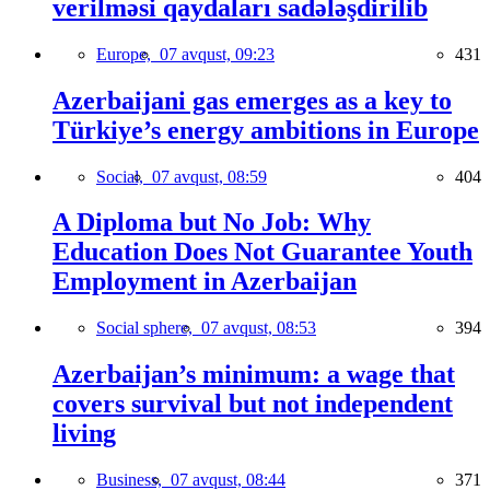
verilməsi qaydaları sadələşdirilib
Europe,
07 avqust, 09:23
431
Azerbaijani gas emerges as a key to
Türkiye’s energy ambitions in Europe
Social,
07 avqust, 08:59
404
A Diploma but No Job: Why
Education Does Not Guarantee Youth
Employment in Azerbaijan
Social sphere,
07 avqust, 08:53
394
Azerbaijan’s minimum: a wage that
covers survival but not independent
living
Business,
07 avqust, 08:44
371