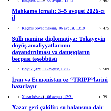
Ekspress təhlil,
06 avqust, 13:43
467
Məhkəmə icmalı: 3–5 avqust 2026-cı
il
Keçmiş Sovet məkanı,
06 avqust, 13:19
475
Sülh naminə diplomatiya: Tokayevin
döyüş əməliyyatlarının
dayandırılması və danışıqların
bərpası təşəbbüsü
Böyük Şərq,
06 avqust, 13:05
509
İran və Ermənistan öz “TRIPP”lərini
hazırlayır
Xəzər hövzəsi,
06 avqust, 12:31
391
Xəzər geri çəkilir: su balansına dair