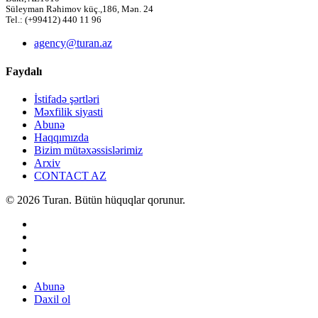
Süleyman Rəhimov küç.,186, Mən. 24
Tel.: (+99412) 440 11 96
agency@turan.az
Faydalı
İstifadə şərtləri
Məxfilik siyasti
Abunə
Haqqımızda
Bizim mütəxəssislərimiz
Arxiv
CONTACT AZ
© 2026 Turan. Bütün hüquqlar qorunur.
Abunə
Daxil ol