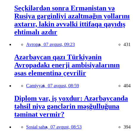
Seçkilərdən sonra Ermənistan və
Rusiya gərginliyi azaltmağın yollarını
axtarır, lakin əvvəlki ittifaqa qayıdış
ehtimalı azdır
Avropa,
07 avqust, 09:23
431
Azərbaycan qazı Türkiyənin
Avropadakı enerji ambisiyalarının
əsas elementinə çevrilir
Cəmiyyət,
07 avqust, 08:59
404
Diplom var, iş yoxdur: Azərbaycanda
təhsil niyə gənclərin məşğulluğuna
təminat vermir?
Sosial sahə,
07 avqust, 08:53
394