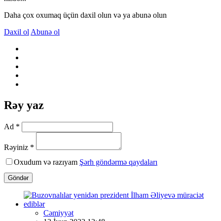
Daha çox oxumaq üçün daxil olun və ya abunə olun
Daxil ol
Abunə ol
Rəy yaz
Ad *
Rəyiniz *
Oxudum və razıyam
Şərh göndərmə qaydaları
Göndər
Cəmiyyət