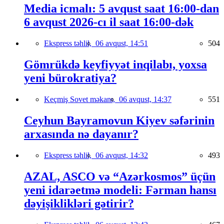
Media icmalı: 5 avqust saat 16:00-dan
6 avqust 2026-cı il saat 16:00-dək
Ekspress təhlil,
06 avqust, 14:51
504
Gömrükdə keyfiyyət inqilabı, yoxsa
yeni bürokratiya?
Keçmiş Sovet məkanı,
06 avqust, 14:37
551
Ceyhun Bayramovun Kiyev səfərinin
arxasında nə dayanır?
Ekspress təhlil,
06 avqust, 14:32
493
AZAL, ASCO və “Azərkosmos” üçün
yeni idarəetmə modeli: Fərman hansı
dəyişiklikləri gətirir?