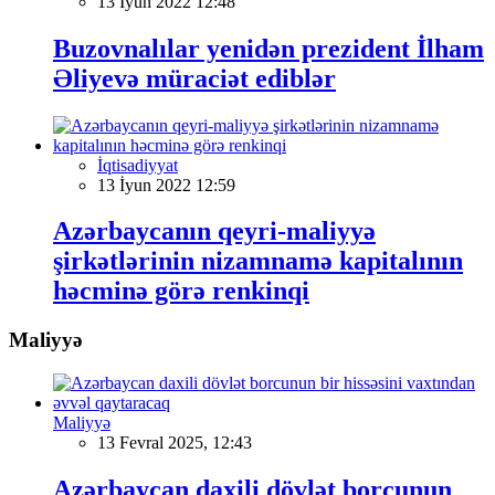
13 İyun 2022 12:48
Buzovnalılar yenidən prezident İlham
Əliyevə müraciət ediblər
İqtisadiyyat
13 İyun 2022 12:59
Azərbaycanın qeyri-maliyyə
şirkətlərinin nizamnamə kapitalının
həcminə görə renkinqi
Maliyyə
Maliyyə
13 Fevral 2025, 12:43
Azərbaycan daxili dövlət borcunun