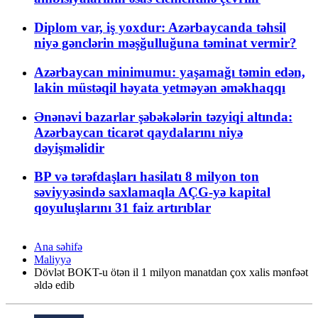
Diplom var, iş yoxdur: Azərbaycanda təhsil
niyə gənclərin məşğulluğuna təminat vermir?
Azərbaycan minimumu: yaşamağı təmin edən,
lakin müstəqil həyata yetməyən əməkhaqqı
Ənənəvi bazarlar şəbəkələrin təzyiqi altında:
Azərbaycan ticarət qaydalarını niyə
dəyişməlidir
BP və tərəfdaşları hasilatı 8 milyon ton
səviyyəsində saxlamaqla AÇG-yə kapital
qoyuluşlarını 31 faiz artırıblar
Ana səhifə
Maliyyə
Dövlət BOKT-u ötən il 1 milyon manatdan çox xalis mənfəət
əldə edib