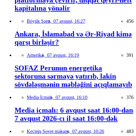
platformaya çevirir, diqqət qeyri-neft
kapitalına yönəlir
Böyük Şərq,
07 avqust, 16:27
456
Ankara, İslamabad və Ər-Riyad kimə
qarşı birləşir?
Amerika,
07 avqust, 16:19
391
SOFAZ Perunun energetika
sektoruna sərmayə yatırıb, lakin
sövdələşmənin məbləğini açıqlamayıb
Media İcmalı,
07 avqust, 16:10
376
Media icmalı: 6 avqust saat 16:00-dan
7 avqust 2026-cı il saat 16:00-dək
Keçmiş Sovet məkanı,
07 avqust, 10:26
483