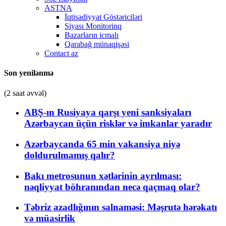
ASTNA
İqtisadiyyat Göstəriciləri
Siyası Monitorinq
Bazarların icmalı
Qarabağ münaqişəsi
Contact az
Son yenilənmə
(2 saat əvvəl)
ABŞ-ın Rusiyaya qarşı yeni sanksiyaları
Azərbaycan üçün risklər və imkanlar yaradır
Azərbaycanda 65 min vakansiya niyə
doldurulmamış qalır?
Bakı metrosunun xətlərinin ayrılması:
nəqliyyat böhranından necə qaçmaq olar?
Təbriz azadlığının salnaməsi: Məşrutə hərəkatı
və müasirlik