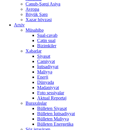
Cənub-Şərqi Asiya
Avropa
Böyük Şərq
Xəzər hövzəsi
Arxiv
Müsahibə
Sual-cavab
Çətin sual
Bizimkiler
Xəbərlər
Siyasət
Cəmiyyət
İqtisadiyyat
Maliyyə
Enerji
Dünyada
Mədəniyyət
Foto sessiyalar
Aktual Reportaj
Buraxılışlar
Bülleten Siyasət
Bülleten İqtisadiyyat
Bülleten Maliyyə
Bülleten Energetika
Söz istəyirəm