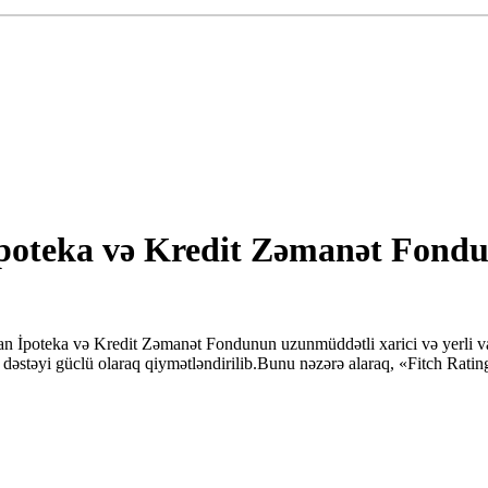
poteka və Kredit Zəmanət Fondun
n İpoteka və Kredit Zəmanət Fondunun uzunmüddətli xarici və yerli val
dəstəyi güclü olaraq qiymətləndirilib.Bunu nəzərə alaraq, «Fitch Ratin