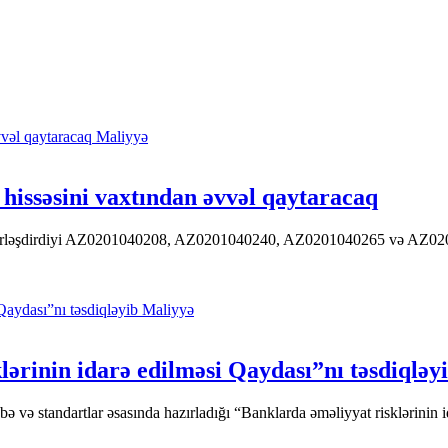
Maliyyə
hissəsini vaxtından əvvəl qaytaracaq
 yerləşdirdiyi AZ0201040208, AZ0201040240, AZ0201040265 və AZ020104
Maliyyə
ərinin idarə edilməsi Qaydası”nı təsdiqləy
ə standartlar əsasında hazırladığı “Banklarda əməliyyat risklərinin id