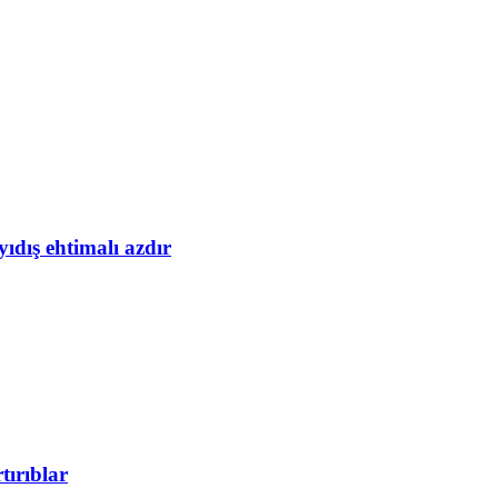
yıdış ehtimalı azdır
tırıblar