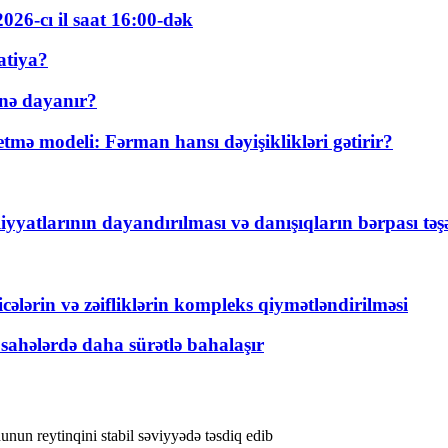
026-cı il saat 16:00-dək
atiya?
nə dayanır?
ə modeli: Fərman hansı dəyişiklikləri gətirir?
yyatlarının dayandırılması və danışıqların bərpası tə
ticələrin və zəifliklərin kompleks qiymətləndirilməsi
 sahələrdə daha sürətlə bahalaşır
un reytinqini stabil səviyyədə təsdiq edib