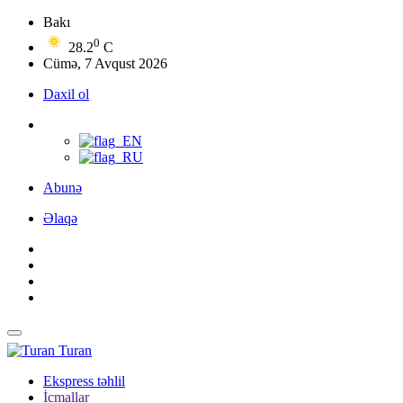
Bakı
0
28.2
C
Cümə, 7 Avqust 2026
Daxil ol
Abunə
Əlaqə
Turan
Ekspress təhlil
İcmallar