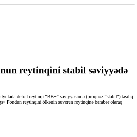
un reytinqini stabil səviyyədə
yutada defolt reytinqi “BB+” səviyyəsində (proqnoz “stabil”) təsdiq
gs» Fondun reytinqini ölkənin suveren reytinqinə bərabər olaraq