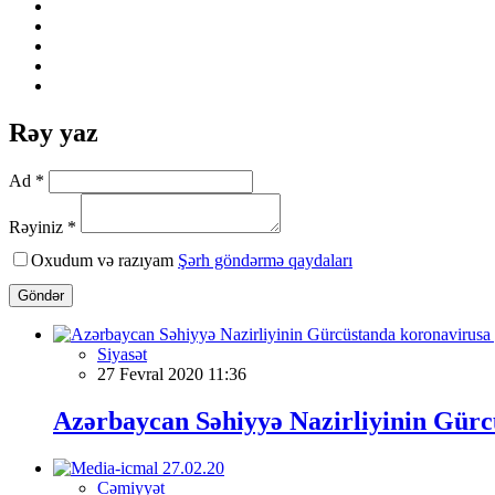
Rəy yaz
Ad *
Rəyiniz *
Oxudum və razıyam
Şərh göndərmə qaydaları
Göndər
Siyasət
27 Fevral 2020 11:36
Azərbaycan Səhiyyə Nazirliyinin Gürc
Cəmiyyət