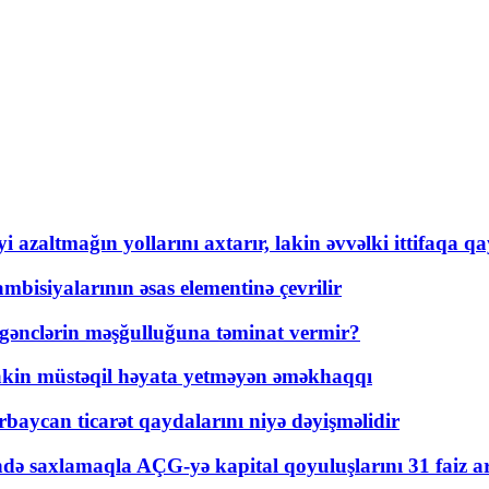
 azaltmağın yollarını axtarır, lakin əvvəlki ittifaqa qa
bisiyalarının əsas elementinə çevrilir
 gənclərin məşğulluğuna təminat vermir?
kin müstəqil həyata yetməyən əməkhaqqı
rbaycan ticarət qaydalarını niyə dəyişməlidir
ində saxlamaqla AÇG-yə kapital qoyuluşlarını 31 faiz ar