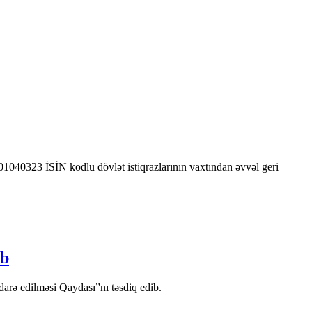
0323 İSİN kodlu dövlət istiqrazlarının vaxtından əvvəl geri
ib
arə edilməsi Qaydası”nı təsdiq edib.