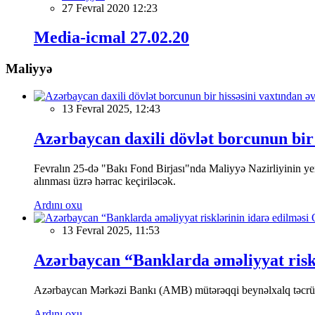
27 Fevral 2020 12:23
Media-icmal 27.02.20
Maliyyə
13 Fevral 2025, 12:43
Azərbaycan daxili dövlət borcunun bir 
Fevralın 25-də "Bakı Fond Birjası"nda Maliyyə Nazirliyinin
alınması üzrə hərrac keçiriləcək.
Ardını oxu
13 Fevral 2025, 11:53
Azərbaycan “Banklarda əməliyyat riskl
Azərbaycan Mərkəzi Bankı (AMB) mütərəqqi beynəlxalq təcrübə v
Ardını oxu