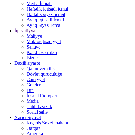
Media İcmalı
Həftəlik iqtisadi icmal
Həftəlik siyasi icmal
Aylıq İqtisadi İcmal
Aylıq Siyasi İcmal
İqtisadiyyat
Maliyyə
Makroiqtisadiyyat
Sənaye
Kənd təsərrüfatı
Biznes
Daxili siyasət
Qanunvericilik
Dövlət quruculuğu
Cəmiyyət
Gender
Din
İnsan Hüquqları
Media
Təhlükəsizlik
Sosial sahə
Xarici Siyasət
Keçmiş Sovet məkanı
Qafqaz
Amerika