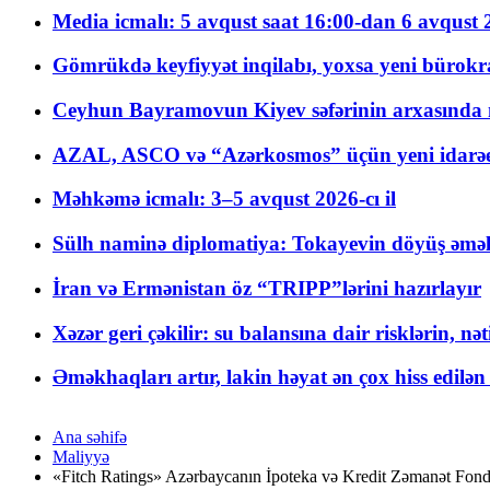
Media icmalı: 5 avqust saat 16:00-dan 6 avqust 2
Gömrükdə keyfiyyət inqilabı, yoxsa yeni bürokr
Ceyhun Bayramovun Kiyev səfərinin arxasında 
AZAL, ASCO və “Azərkosmos” üçün yeni idarəetm
Məhkəmə icmalı: 3–5 avqust 2026-cı il
Sülh naminə diplomatiya: Tokayevin döyüş əməli
İran və Ermənistan öz “TRIPP”lərini hazırlayır
Xəzər geri çəkilir: su balansına dair risklərin, nə
Əməkhaqları artır, lakin həyat ən çox hiss edilən
Ana səhifə
Maliyyə
«Fitch Ratings» Azərbaycanın İpoteka və Kredit Zəmanət Fondun