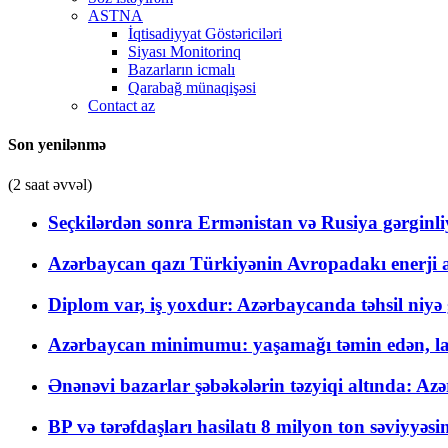
ASTNA
İqtisadiyyat Göstəriciləri
Siyası Monitorinq
Bazarların icmalı
Qarabağ münaqişəsi
Contact az
Son yenilənmə
(2 saat əvvəl)
Seçkilərdən sonra Ermənistan və Rusiya gərginliyi
Azərbaycan qazı Türkiyənin Avropadakı enerji am
Diplom var, iş yoxdur: Azərbaycanda təhsil niyə
Azərbaycan minimumu: yaşamağı təmin edən, la
Ənənəvi bazarlar şəbəkələrin təzyiqi altında: Azə
BP və tərəfdaşları hasilatı 8 milyon ton səviyyəs