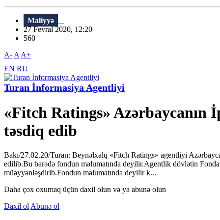
Maliyyə
27 Fevral 2020, 12:20
560
A-
A
A+
EN
RU
Turan İnformasiya Agentliyi
«Fitch Ratings» Azərbaycanın İ
təsdiq edib
Bakı/27.02.20/Turan: Beynəlxalq «Fitch Ratings» agentliyi Azərbayca
edilib.Bu barədə fondun məlumatında deyilir.Agentlik dövlətin Fonda 
müəyyənləşdirib.Fondun məlumatında deyilir k...
Daha çox oxumaq üçün daxil olun və ya abunə olun
Daxil ol
Abunə ol