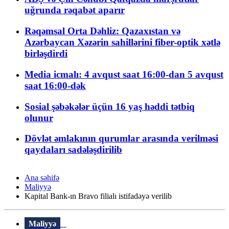
uğrunda rəqabət aparır
Rəqəmsal Orta Dəhliz: Qazaxıstan və
Azərbaycan Xəzərin sahillərini fiber-optik xətlə
birləşdirdi
Media icmalı: 4 avqust saat 16:00-dan 5 avqust
saat 16:00-dək
Sosial şəbəkələr üçün 16 yaş həddi tətbiq
olunur
Dövlət əmlakının qurumlar arasında verilməsi
qaydaları sadələşdirilib
Ana səhifə
Maliyyə
Kapital Bank-ın Bravo filialı istifadəyə verilib
Maliyyə