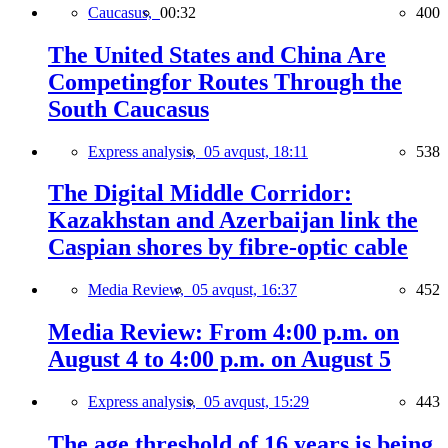
Caucasus,
00:32
400
The United States and China Are
Competingfor Routes Through the
South Caucasus
Express analysis,
05 avqust, 18:11
538
The Digital Middle Corridor:
Kazakhstan and Azerbaijan link the
Caspian shores by fibre-optic cable
Media Review,
05 avqust, 16:37
452
Media Review: From 4:00 p.m. on
August 4 to 4:00 p.m. on August 5
Express analysis,
05 avqust, 15:29
443
The age threshold of 16 years is being