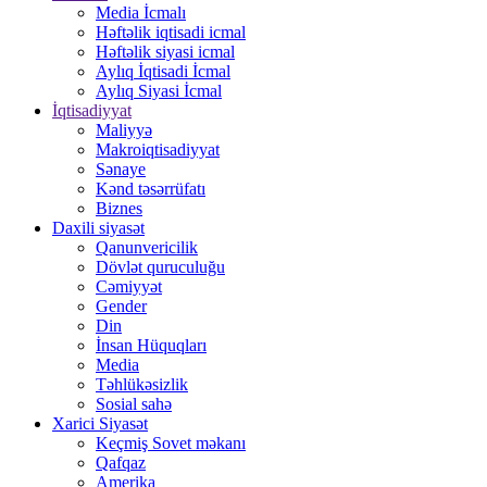
Media İcmalı
Həftəlik iqtisadi icmal
Həftəlik siyasi icmal
Aylıq İqtisadi İcmal
Aylıq Siyasi İcmal
İqtisadiyyat
Maliyyə
Makroiqtisadiyyat
Sənaye
Kənd təsərrüfatı
Biznes
Daxili siyasət
Qanunvericilik
Dövlət quruculuğu
Cəmiyyət
Gender
Din
İnsan Hüquqları
Media
Təhlükəsizlik
Sosial sahə
Xarici Siyasət
Keçmiş Sovet məkanı
Qafqaz
Amerika