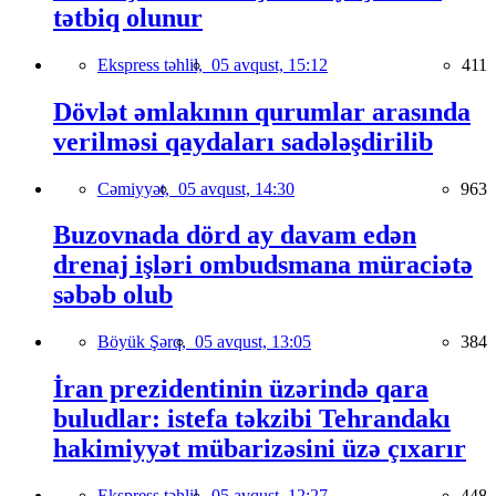
tətbiq olunur
Ekspress təhlil,
05 avqust, 15:12
411
Dövlət əmlakının qurumlar arasında
verilməsi qaydaları sadələşdirilib
Cəmiyyət,
05 avqust, 14:30
963
Buzovnada dörd ay davam edən
drenaj işləri ombudsmana müraciətə
səbəb olub
Böyük Şərq,
05 avqust, 13:05
384
İran prezidentinin üzərində qara
buludlar: istefa təkzibi Tehrandakı
hakimiyyət mübarizəsini üzə çıxarır
Ekspress təhlil,
05 avqust, 12:27
448