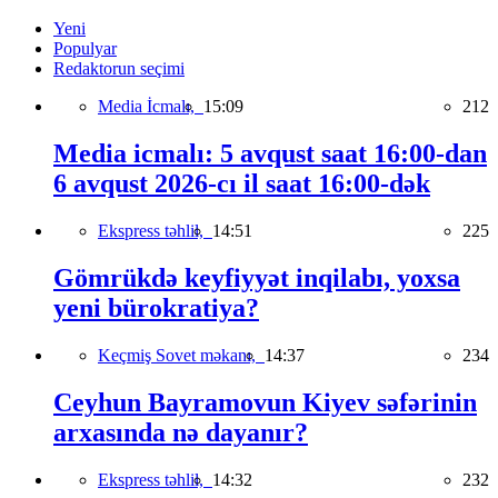
Yeni
Populyar
Redaktorun seçimi
Media İcmalı,
15:09
212
Media icmalı: 5 avqust saat 16:00-dan
6 avqust 2026-cı il saat 16:00-dək
Ekspress təhlil,
14:51
225
Gömrükdə keyfiyyət inqilabı, yoxsa
yeni bürokratiya?
Keçmiş Sovet məkanı,
14:37
234
Ceyhun Bayramovun Kiyev səfərinin
arxasında nə dayanır?
Ekspress təhlil,
14:32
232