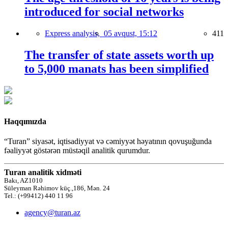
introduced for social networks
Express analysis,
05 avqust, 15:12
411
The transfer of state assets worth up
to 5,000 manats has been simplified
Haqqımızda
“Turan” siyasət, iqtisadiyyat və cəmiyyət həyatının qovuşuğunda
fəaliyyət göstərən müstəqil analitik qurumdur.
Turan analitik xidməti
Bakı, AZ1010
Süleyman Rəhimov küç.,186, Mən. 24
Tel.: (+99412) 440 11 96
agency@turan.az