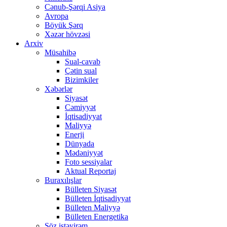
Cənub-Şərqi Asiya
Avropa
Böyük Şərq
Xəzər hövzəsi
Arxiv
Müsahibə
Sual-cavab
Çətin sual
Bizimkiler
Xəbərlər
Siyasət
Cəmiyyət
İqtisadiyyat
Maliyyə
Enerji
Dünyada
Mədəniyyət
Foto sessiyalar
Aktual Reportaj
Buraxılışlar
Bülleten Siyasət
Bülleten İqtisadiyyat
Bülleten Maliyyə
Bülleten Energetika
Söz istəyirəm