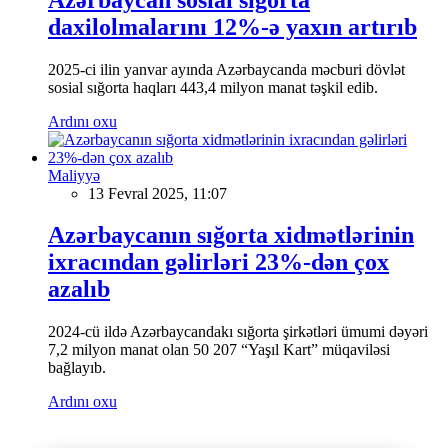
daxilolmalarını 12%-ə yaxın artırıb
2025-ci ilin yanvar ayında Azərbaycanda məcburi dövlət
sosial sığorta haqları 443,4 milyon manat təşkil edib.
Ardını oxu
Maliyyə
13 Fevral 2025, 11:07
Azərbaycanın sığorta xidmətlərinin
ixracından gəlirləri 23%-dən çox
azalıb
2024-cü ildə Azərbaycandakı sığorta şirkətləri ümumi dəyəri
7,2 milyon manat olan 50 207 “Yaşıl Kart” müqaviləsi
bağlayıb.
Ardını oxu