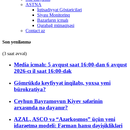
ASTNA
İqtisadiyyat Göstəriciləri
Siyası Monitorinq
Bazarların icmalı
Qarabağ münaqişəsi
Contact az
Son yenilənmə
(3 saat əvvəl)
Media icmalı: 5 avqust saat 16:00-dan 6 avqust
2026-cı il saat 16:00-dək
Gömrükdə keyfiyyət inqilabı, yoxsa yeni
bürokratiya?
Ceyhun Bayramovun Kiyev səfərinin
arxasında nə dayanır?
AZAL, ASCO və “Azərkosmos” üçün yeni
idarəetmə modeli: Fərman hansı dəyişiklikləri