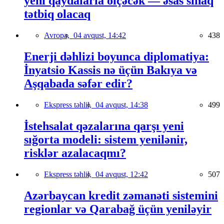
yeni qaydalarla ölçəcək — əsas sınaq
tətbiq olacaq
Avropa,
04 avqust, 14:42
438
Enerji dəhlizi boyunca diplomatiya:
İnyatsio Kassis nə üçün Bakıya və
Aşqabada səfər edir?
Ekspress təhlil,
04 avqust, 14:38
499
İstehsalat qəzalarına qarşı yeni
sığorta modeli: sistem yenilənir,
risklər azalacaqmı?
Ekspress təhlil,
04 avqust, 12:42
507
Azərbaycan kredit zəmanəti sistemini
regionlar və Qarabağ üçün yeniləyir