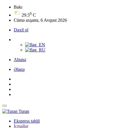
Bakı
0
29.5
C
Cümə axşamı, 6 Avqust 2026
Daxil ol
Abunə
Əlaqə
Turan
Ekspress təhlil
İcmallar