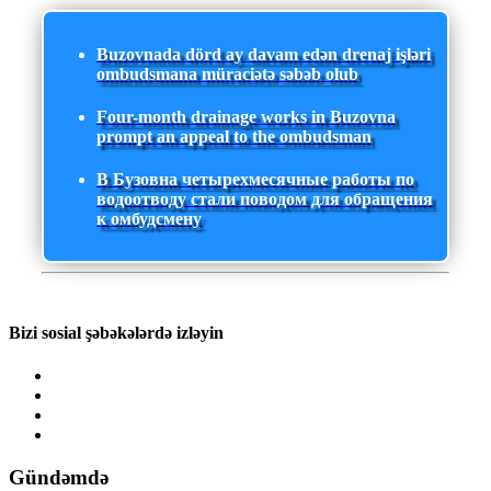
Buzovnada dörd ay davam edən drenaj işləri
ombudsmana müraciətə səbəb olub
Four-month drainage works in Buzovna
prompt an appeal to the ombudsman
В Бузовна четырехмесячные работы по
водоотводу стали поводом для обращения
к омбудсмену
Bizi sosial şəbəkələrdə izləyin
Gündəmdə