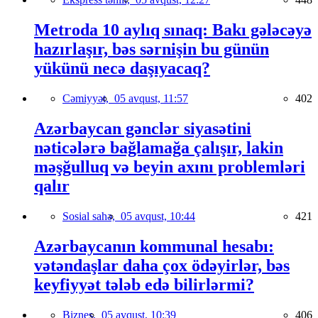
Metroda 10 aylıq sınaq: Bakı gələcəyə
hazırlaşır, bəs sərnişin bu günün
yükünü necə daşıyacaq?
Cəmiyyət,
05 avqust, 11:57
402
Azərbaycan gənclər siyasətini
nəticələrə bağlamağa çalışır, lakin
məşğulluq və beyin axını problemləri
qalır
Sosial sahə,
05 avqust, 10:44
421
Azərbaycanın kommunal hesabı:
vətəndaşlar daha çox ödəyirlər, bəs
keyfiyyət tələb edə bilirlərmi?
Biznes,
05 avqust, 10:39
406