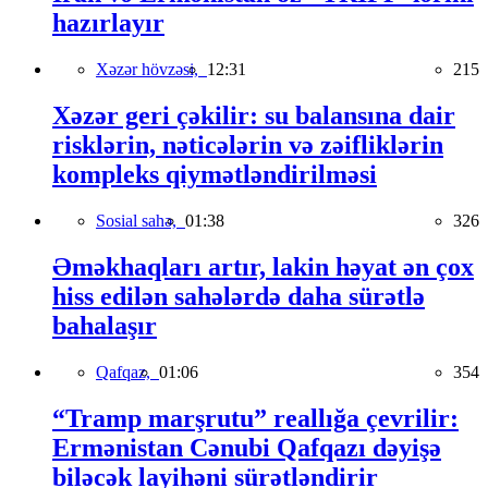
hazırlayır
Xəzər hövzəsi,
12:31
215
Xəzər geri çəkilir: su balansına dair
risklərin, nəticələrin və zəifliklərin
kompleks qiymətləndirilməsi
Sosial sahə,
01:38
326
Əməkhaqları artır, lakin həyat ən çox
hiss edilən sahələrdə daha sürətlə
bahalaşır
Qafqaz,
01:06
354
“Tramp marşrutu” reallığa çevrilir:
Ermənistan Cənubi Qafqazı dəyişə
biləcək layihəni sürətləndirir