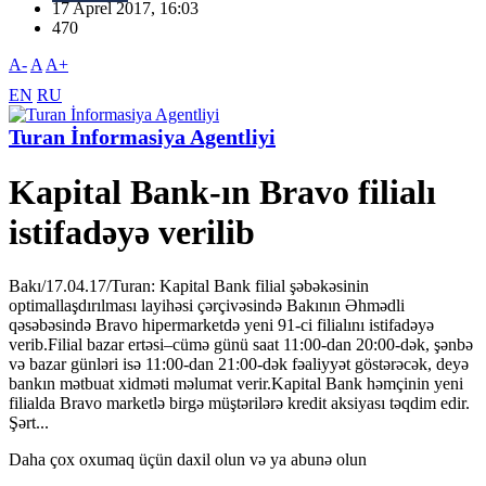
17 Aprel 2017, 16:03
470
A-
A
A+
EN
RU
Turan İnformasiya Agentliyi
Kapital Bank-ın Bravo filialı
istifadəyə verilib
Bakı/17.04.17/Turan: Kapital Bank filial şəbəkəsinin
optimallaşdırılması layihəsi çərçivəsində Bakının Əhmədli
qəsəbəsində Bravo hipermarketdə yeni 91-ci filialını istifadəyə
verib.Filial bazar ertəsi–cümə günü saat 11:00-dan 20:00-dək, şənbə
və bazar günləri isə 11:00-dan 21:00-dək fəaliyyət göstərəcək, deyə
bankın mətbuat xidməti məlumat verir.Kapital Bank həmçinin yeni
filialda Bravo marketlə birgə müştərilərə kredit aksiyası təqdim edir.
Şərt...
Daha çox oxumaq üçün daxil olun və ya abunə olun