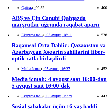
Qafqaz,
00:32
400
ABŞ və Çin Cənubi Qafqazda
marşrutlar uğrunda rəqabət aparır
Ekspress təhlil,
05 avqust, 18:11
538
Rəqəmsal Orta Dəhliz: Qazaxıstan və
Azərbaycan Xəzərin sahillərini fiber-
optik xətlə birləşdirdi
Media İcmalı,
05 avqust, 16:37
452
Media icmalı: 4 avqust saat 16:00-dan
5 avqust saat 16:00-dək
Ekspress təhlil,
05 avqust, 15:29
443
Sosial şəbəkələr üçün 16 yaş həddi