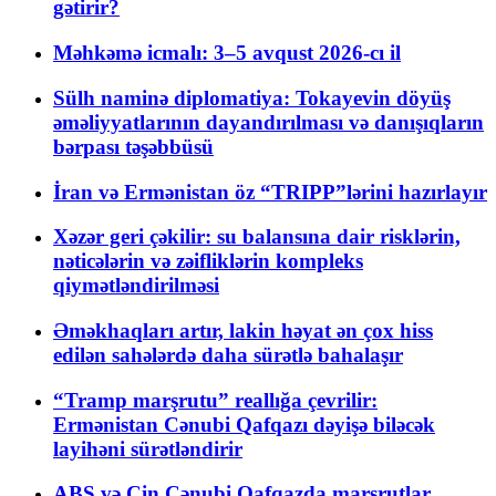
gətirir?
Məhkəmə icmalı: 3–5 avqust 2026-cı il
Sülh naminə diplomatiya: Tokayevin döyüş
əməliyyatlarının dayandırılması və danışıqların
bərpası təşəbbüsü
İran və Ermənistan öz “TRIPP”lərini hazırlayır
Xəzər geri çəkilir: su balansına dair risklərin,
nəticələrin və zəifliklərin kompleks
qiymətləndirilməsi
Əməkhaqları artır, lakin həyat ən çox hiss
edilən sahələrdə daha sürətlə bahalaşır
“Tramp marşrutu” reallığa çevrilir:
Ermənistan Cənubi Qafqazı dəyişə biləcək
layihəni sürətləndirir
ABŞ və Çin Cənubi Qafqazda marşrutlar