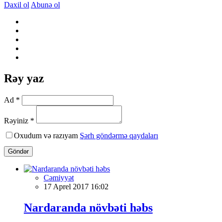
Daxil ol
Abunə ol
Rəy yaz
Ad *
Rəyiniz *
Oxudum və razıyam
Şərh göndərmə qaydaları
Göndər
Cəmiyyət
17 Aprel 2017 16:02
Nardaranda növbəti həbs