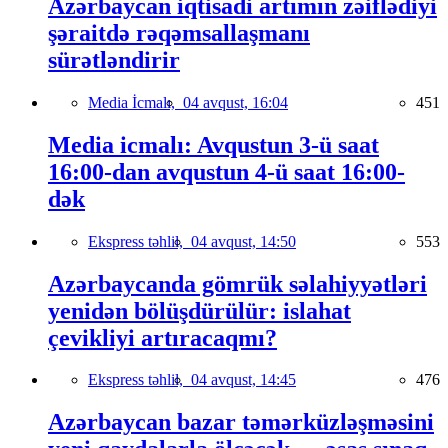
Azərbaycan iqtisadi artımın zəiflədiyi
şəraitdə rəqəmsallaşmanı
sürətləndirir
Media İcmalı,
04 avqust, 16:04
451
Media icmalı: Avqustun 3-ü saat
16:00-dan avqustun 4-ü saat 16:00-
dək
Ekspress təhlil,
04 avqust, 14:50
553
Azərbaycanda gömrük səlahiyyətləri
yenidən bölüşdürülür: islahat
çevikliyi artıracaqmı?
Ekspress təhlil,
04 avqust, 14:45
476
Azərbaycan bazar təmərküzləşməsini