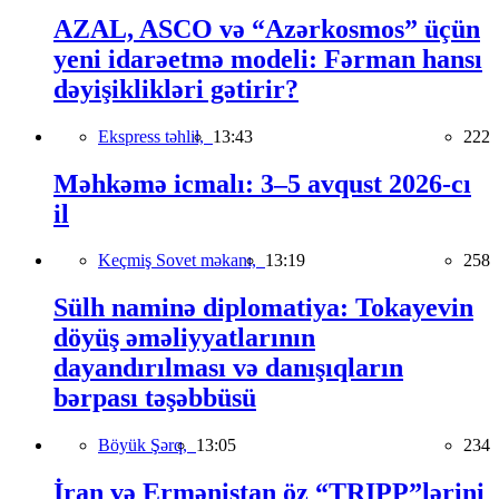
AZAL, ASCO və “Azərkosmos” üçün
yeni idarəetmə modeli: Fərman hansı
dəyişiklikləri gətirir?
Ekspress təhlil,
13:43
222
Məhkəmə icmalı: 3–5 avqust 2026-cı
il
Keçmiş Sovet məkanı,
13:19
258
Sülh naminə diplomatiya: Tokayevin
döyüş əməliyyatlarının
dayandırılması və danışıqların
bərpası təşəbbüsü
Böyük Şərq,
13:05
234
İran və Ermənistan öz “TRIPP”lərini