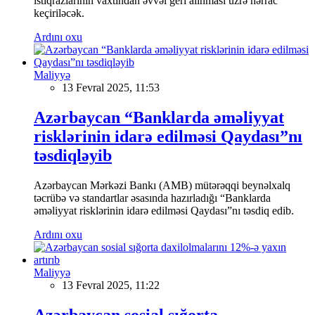
istiqrazlarının vaxtından əvvəl geri alınması üzrə hərrac
keçiriləcək.
Ardını oxu
Maliyyə
13 Fevral 2025, 11:53
Azərbaycan “Banklarda əməliyyat
risklərinin idarə edilməsi Qaydası”nı
təsdiqləyib
Azərbaycan Mərkəzi Bankı (AMB) mütərəqqi beynəlxalq
təcrübə və standartlar əsasında hazırladığı “Banklarda
əməliyyat risklərinin idarə edilməsi Qaydası”nı təsdiq edib.
Ardını oxu
Maliyyə
13 Fevral 2025, 11:22
Azərbaycan sosial sığorta