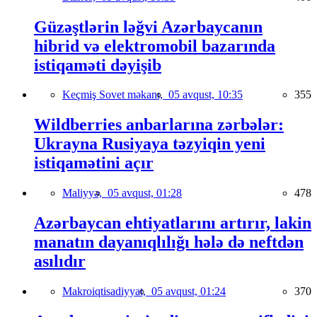
Güzəştlərin ləğvi Azərbaycanın
hibrid və elektromobil bazarında
istiqaməti dəyişib
Keçmiş Sovet məkanı,
05 avqust, 10:35
355
Wildberries anbarlarına zərbələr:
Ukrayna Rusiyaya təzyiqin yeni
istiqamətini açır
Maliyyə,
05 avqust, 01:28
478
Azərbaycan ehtiyatlarını artırır, lakin
manatın dayanıqlılığı hələ də neftdən
asılıdır
Makroiqtisadiyyat,
05 avqust, 01:24
370