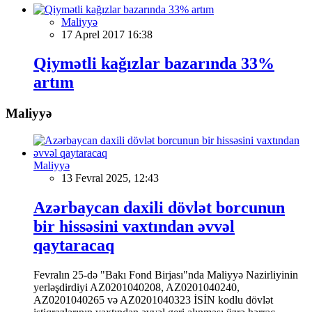
Maliyyə
17 Aprel 2017 16:38
Qiymətli kağızlar bazarında 33%
artım
Maliyyə
Maliyyə
13 Fevral 2025, 12:43
Azərbaycan daxili dövlət borcunun
bir hissəsini vaxtından əvvəl
qaytaracaq
Fevralın 25-də "Bakı Fond Birjası"nda Maliyyə Nazirliyinin
yerləşdirdiyi AZ0201040208, AZ0201040240,
AZ0201040265 və AZ0201040323 İSİN kodlu dövlət