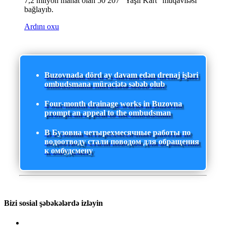
7,2 milyon manat olan 50 207 “Yaşıl Kart” müqaviləsi
bağlayıb.
Ardını oxu
Buzovnada dörd ay davam edən drenaj işləri
ombudsmana müraciətə səbəb olub
Four-month drainage works in Buzovna
prompt an appeal to the ombudsman
В Бузовна четырехмесячные работы по
водоотводу стали поводом для обращения
к омбудсмену
Bizi sosial şəbəkələrdə izləyin