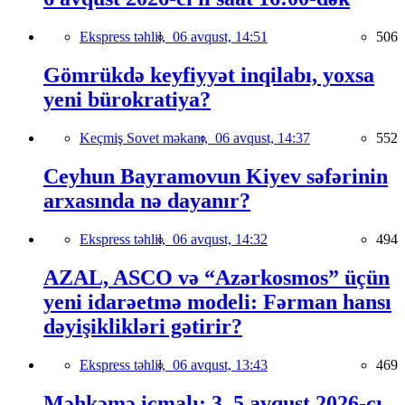
Ekspress təhlil,
06 avqust, 14:51
506
Gömrükdə keyfiyyət inqilabı, yoxsa
yeni bürokratiya?
Keçmiş Sovet məkanı,
06 avqust, 14:37
552
Ceyhun Bayramovun Kiyev səfərinin
arxasında nə dayanır?
Ekspress təhlil,
06 avqust, 14:32
494
AZAL, ASCO və “Azərkosmos” üçün
yeni idarəetmə modeli: Fərman hansı
dəyişiklikləri gətirir?
Ekspress təhlil,
06 avqust, 13:43
469
Məhkəmə icmalı: 3–5 avqust 2026-cı