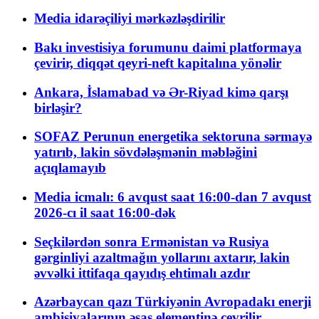
Media idarəçiliyi mərkəzləşdirilir
Bakı investisiya forumunu daimi platformaya
çevirir, diqqət qeyri-neft kapitalına yönəlir
Ankara, İslamabad və Ər-Riyad kimə qarşı
birləşir?
SOFAZ Perunun energetika sektoruna sərmayə
yatırıb, lakin sövdələşmənin məbləğini
açıqlamayıb
Media icmalı: 6 avqust saat 16:00-dan 7 avqust
2026-cı il saat 16:00-dək
Seçkilərdən sonra Ermənistan və Rusiya
gərginliyi azaltmağın yollarını axtarır, lakin
əvvəlki ittifaqa qayıdış ehtimalı azdır
Azərbaycan qazı Türkiyənin Avropadakı enerji
ambisiyalarının əsas elementinə çevrilir