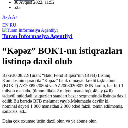
30 Avqust 2022, 11:52
523
A-
A
A+
EN
RU
Turan İnformasiya Agentliyi
“Kəpəz” BOKT-un istiqrazları
listinqə daxil olub
Bakı/30.08.22/Turan: “Bakı Fond Birjası”nın (BFB) Listinq
Komitəsinin qərarı ilə “Kəpəz” bank olmayan kredit təşkilatının
(BOKT) AZ2009020804 və AZ2008020805 ISIN kodlu, hər biri 1
milyon manatlıq (ümumilikdə 2 milyon manatlıq), 48 ay (4 il)
tədavül müddətli istiqrazları standart bazar seqmentində listinqə daxil
edilib.Bu barədə BFB məlumat yayıb.Məlumatda deyilir ki,
nominal dəyəri 1 000 manatdan 2 000 ədəd faizli, təmin edilməmiş,
sənədsiz, ad...
Daha çox oxumaq üçün daxil olun və ya abunə olun