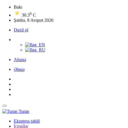
Bakı
0
30.3
C
Şənbə, 8 Avqust 2026
Daxil ol
Abunə
Əlaqə
Turan
Ekspress təhlil
İcmallar