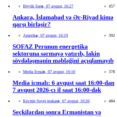
Böyük Şərq,
07 avqust, 16:27
457
Ankara, İslamabad və Ər-Riyad kimə
qarşı birləşir?
Amerika,
07 avqust, 16:19
392
SOFAZ Perunun energetika
sektoruna sərmayə yatırıb, lakin
sövdələşmənin məbləğini açıqlamayıb
Media İcmalı,
07 avqust, 16:10
378
Media icmalı: 6 avqust saat 16:00-dan
7 avqust 2026-cı il saat 16:00-dək
Keçmiş Sovet məkanı,
07 avqust, 10:26
484
Seçkilərdən sonra Ermənistan və