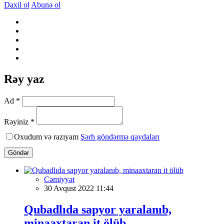
Daxil ol
Abunə ol
Rəy yaz
Ad *
Rəyiniz *
Oxudum və razıyam
Şərh göndərmə qaydaları
Göndər
Cəmiyyət
30 Avqust 2022 11:44
Qubadlıda sapyor yaralanıb,
minaaxtaran it ölüb