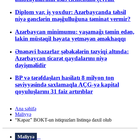
Diplom var, iş yoxdur: Azərbaycanda təhsil
niyə gənclərin məşğulluğuna təminat vermir?
Azərbaycan minimumu: yaşamağı təmin edən,
lakin müstəqil həyata yetməyən əməkhaqqı
Ənənəvi bazarlar şəbəkələrin təzyiqi altında:
Azərbaycan ticarət qaydalarını niyə
dəyişməlidir
BP və tərəfdaşları hasilatı 8 milyon ton
səviyyəsində saxlamaqla AÇG-yə kapital
qoyuluşlarını 31 faiz artırıblar
Ana səhifə
Maliyyə
“Kəpəz” BOKT-un istiqrazları listinqə daxil olub
Maliyyə