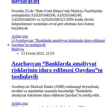
qaytaracaq
Fevralın 25-də "Bakı Fond Birjası"nda Maliyyə Nazirliyinin
yerləşdirdiyi AZ0201040208, AZ0201040240,
AZ0201040265 və AZ0201040323 İSİN kodlu dövlət
istiqrazlarının vaxtından əvvəl geri alınması üzrə hərrac
keçiriləcək.
Ardını oxu
Maliyyə
13 Fevral 2025, 11:53
Azərbaycan “Banklarda əməliyyat
risklərinin idarə edilməsi Qaydası”nı
təsdiqləyib
Azərbaycan Mərkəzi Bankı (AMB) mütərəqqi beynəlxalq
təcrübə və standartlar əsasında hazırladığı “Banklarda
əməliyyat risklərinin idarə edilməsi Qaydası”nı təsdiq edib.
Ardını oxu