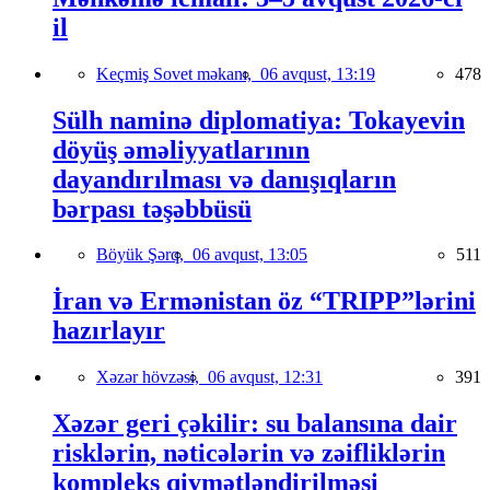
il
Keçmiş Sovet məkanı,
06 avqust, 13:19
478
Sülh naminə diplomatiya: Tokayevin
döyüş əməliyyatlarının
dayandırılması və danışıqların
bərpası təşəbbüsü
Böyük Şərq,
06 avqust, 13:05
511
İran və Ermənistan öz “TRIPP”lərini
hazırlayır
Xəzər hövzəsi,
06 avqust, 12:31
391
Xəzər geri çəkilir: su balansına dair
risklərin, nəticələrin və zəifliklərin
kompleks qiymətləndirilməsi