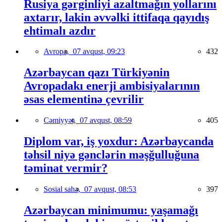
Rusiya gərginliyi azaltmağın yollarını
axtarır, lakin əvvəlki ittifaqa qayıdış
ehtimalı azdır
Avropa,
07 avqust, 09:23
432
Azərbaycan qazı Türkiyənin
Avropadakı enerji ambisiyalarının
əsas elementinə çevrilir
Cəmiyyət,
07 avqust, 08:59
405
Diplom var, iş yoxdur: Azərbaycanda
təhsil niyə gənclərin məşğulluğuna
təminat vermir?
Sosial sahə,
07 avqust, 08:53
397
Azərbaycan minimumu: yaşamağı