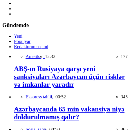
Gündəmdə
Yeni
Populyar
Redaktorun seçimi
Amerika,
12:32
177
ABŞ-ın Rusiyaya qarşı yeni
sanksiyaları Azərbaycan üçün risklər
və imkanlar yaradır
Ekspress təhlil,
00:52
345
Azərbaycanda 65 min vakansiya niyə
doldurulmamış qalır?
Sosial sahə,
00:50
365