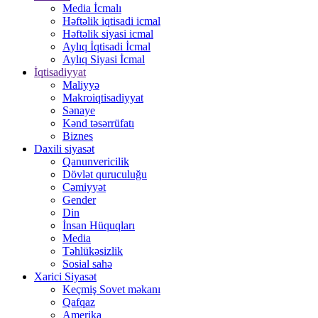
Media İcmalı
Həftəlik iqtisadi icmal
Həftəlik siyasi icmal
Aylıq İqtisadi İcmal
Aylıq Siyasi İcmal
İqtisadiyyat
Maliyyə
Makroiqtisadiyyat
Sənaye
Kənd təsərrüfatı
Biznes
Daxili siyasət
Qanunvericilik
Dövlət quruculuğu
Cəmiyyət
Gender
Din
İnsan Hüquqları
Media
Təhlükəsizlik
Sosial sahə
Xarici Siyasət
Keçmiş Sovet məkanı
Qafqaz
Amerika