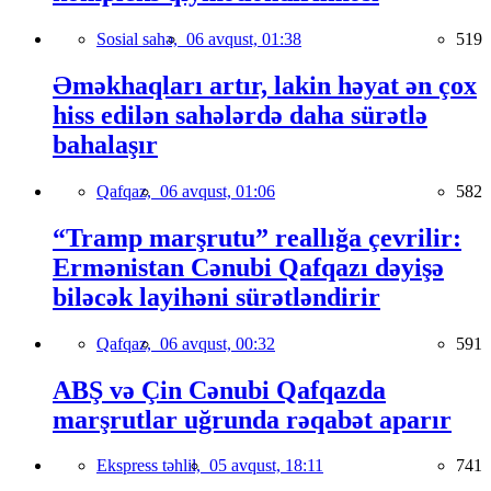
Sosial sahə,
06 avqust, 01:38
519
Əməkhaqları artır, lakin həyat ən çox
hiss edilən sahələrdə daha sürətlə
bahalaşır
Qafqaz,
06 avqust, 01:06
582
“Tramp marşrutu” reallığa çevrilir:
Ermənistan Cənubi Qafqazı dəyişə
biləcək layihəni sürətləndirir
Qafqaz,
06 avqust, 00:32
591
ABŞ və Çin Cənubi Qafqazda
marşrutlar uğrunda rəqabət aparır
Ekspress təhlil,
05 avqust, 18:11
741