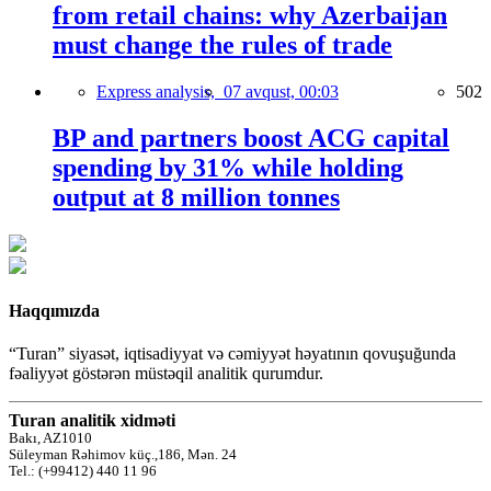
from retail chains: why Azerbaijan
must change the rules of trade
Express analysis,
07 avqust, 00:03
502
BP and partners boost ACG capital
spending by 31% while holding
output at 8 million tonnes
Haqqımızda
“Turan” siyasət, iqtisadiyyat və cəmiyyət həyatının qovuşuğunda
fəaliyyət göstərən müstəqil analitik qurumdur.
Turan analitik xidməti
Bakı, AZ1010
Süleyman Rəhimov küç.,186, Mən. 24
Tel.: (+99412) 440 11 96