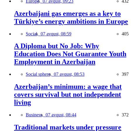
Europe,
07 avqust, 09:23
432
Azerbaijani gas emerges as a key to
Türkiye’s energy ambitions in Europe
Social,
07 avqust, 08:59
405
A Diploma but No Job: Why
Education Does Not Guarantee Youth
Employment in Azerbaijan
Social sphere,
07 avqust, 08:53
397
Azerbaijan’s minimum: a wage that
covers survival but not independent
living
Business,
07 avqust, 08:44
372
Traditional markets under pressure