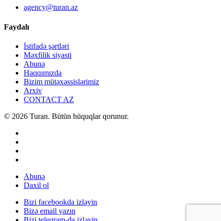
agency@turan.az
Faydalı
İstifadə şərtləri
Məxfilik siyasti
Abunə
Haqqımızda
Bizim mütəxəssislərimiz
Arxiv
CONTACT AZ
© 2026 Turan. Bütün hüquqlar qorunur.
Abunə
Daxil ol
Bizi facebookda izləyin
Bizə email yazın
Bizi teleqram-da izləyin