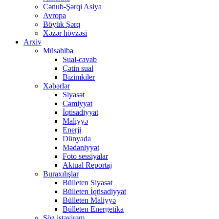
Cənub-Şərqi Asiya
Avropa
Böyük Şərq
Xəzər hövzəsi
Arxiv
Müsahibə
Sual-cavab
Çətin sual
Bizimkiler
Xəbərlər
Siyasət
Cəmiyyət
İqtisadiyyat
Maliyyə
Enerji
Dünyada
Mədəniyyət
Foto sessiyalar
Aktual Reportaj
Buraxılışlar
Bülleten Siyasət
Bülleten İqtisadiyyat
Bülleten Maliyyə
Bülleten Energetika
Söz istəyirəm