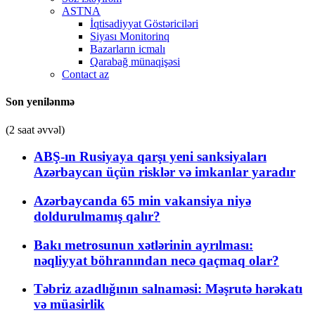
ASTNA
İqtisadiyyat Göstəriciləri
Siyası Monitorinq
Bazarların icmalı
Qarabağ münaqişəsi
Contact az
Son yenilənmə
(2 saat əvvəl)
ABŞ-ın Rusiyaya qarşı yeni sanksiyaları
Azərbaycan üçün risklər və imkanlar yaradır
Azərbaycanda 65 min vakansiya niyə
doldurulmamış qalır?
Bakı metrosunun xətlərinin ayrılması:
nəqliyyat böhranından necə qaçmaq olar?
Təbriz azadlığının salnaməsi: Məşrutə hərəkatı
və müasirlik