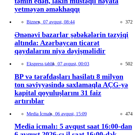
təmin edən, lakin müstəqil həyata
yetməyən əməkhaqqı
Biznes,
07 avqust, 08:44
372
Ənənəvi bazarlar şəbəkələrin təzyiqi
altında: Azərbaycan ticarət
qaydalarını niyə dəyişməlidir
Ekspress təhlil,
07 avqust, 00:03
502
BP və tərəfdaşları hasilatı 8 milyon
ton səviyyəsində saxlamaqla AÇG-yə
kapital qoyuluşlarını 31 faiz
artırıblar
Media İcmalı,
06 avqust, 15:09
474
Media icmalı: 5 avqust saat 16:00-dan
6 avqust 2026-cı il saat 16:00-dək