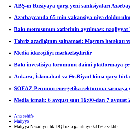
ABŞ-ın Rusiyaya qarşı yeni sanksiyaları Azərba
Azərbaycanda 65 min vakansiya niyə doldurulm
Bakı metrosunun xətlərinin ayrılması: nəqliyya
Təbriz azadlığının salnaməsi: Məşrutə hərəkatı v
Media idarəçiliyi mərkəzləşdirilir
Bakı investisiya forumunu daimi platformaya çevi
Ankara, İslamabad və Ər-Riyad kimə qarşı birlə
SOFAZ Perunun energetika sektoruna sərmayə ya
Media icmalı: 6 avqust saat 16:00-dan 7 avqust 2
Ana səhifə
Maliyyə
Maliyyə Nazirliyi illik DQİ üzrə gəlirliliyi 0,31% azaldıb