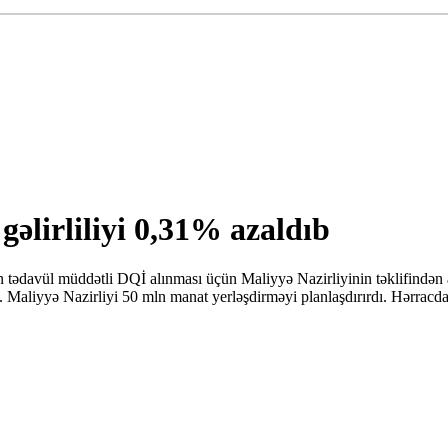
gəlirliliyi 0,31% azaldıb
tədavül müddətli DQİ alınması üçün Maliyyə Nazirliyinin təklifindən az 
. Maliyyə Nazirliyi 50 mln manat yerləşdirməyi planlaşdırırdı. Hərrac