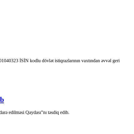
0323 İSİN kodlu dövlət istiqrazlarının vaxtından əvvəl geri
ib
arə edilməsi Qaydası”nı təsdiq edib.