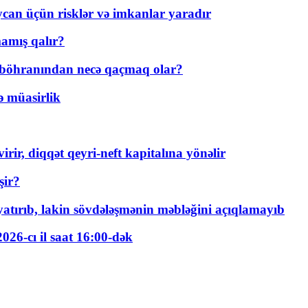
ycan üçün risklər və imkanlar yaradır
amış qalır?
t böhranından necə qaçmaq olar?
ə müasirlik
rir, diqqət qeyri-neft kapitalına yönəlir
şir?
tırıb, lakin sövdələşmənin məbləğini açıqlamayıb
026-cı il saat 16:00-dək