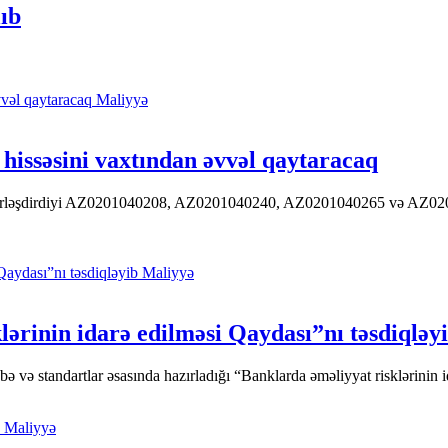
ıb
Maliyyə
hissəsini vaxtından əvvəl qaytaracaq
 yerləşdirdiyi AZ0201040208, AZ0201040240, AZ0201040265 və AZ020104
Maliyyə
ərinin idarə edilməsi Qaydası”nı təsdiqləy
ə standartlar əsasında hazırladığı “Banklarda əməliyyat risklərinin id
Maliyyə