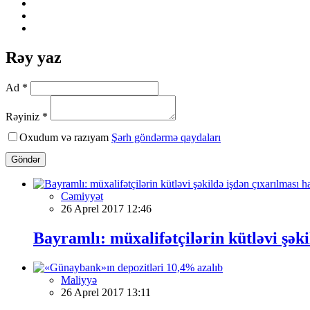
Rəy yaz
Ad *
Rəyiniz *
Oxudum və razıyam
Şərh göndərmə qaydaları
Göndər
Cəmiyyət
26 Aprel 2017 12:46
Bayramlı: müxalifətçilərin kütləvi şək
Maliyyə
26 Aprel 2017 13:11