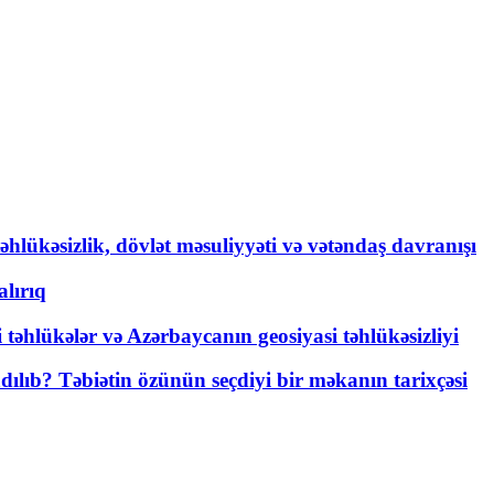
əhlükəsizlik, dövlət məsuliyyəti və vətəndaş davranışı
lırıq
i təhlükələr və Azərbaycanın geosiyasi təhlükəsizliyi
lıb? Təbiətin özünün seçdiyi bir məkanın tarixçəsi