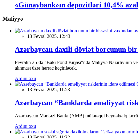
«Günaybank»ın depozitləri 10,4% azal
Maliyyə
13 Fevral 2025, 12:43
Azərbaycan daxili dövlət borcunun bir 
Fevralın 25-də "Bakı Fond Birjası"nda Maliyyə Nazirliyinin
alınması üzrə hərrac keçiriləcək.
Ardını oxu
13 Fevral 2025, 11:53
Azərbaycan “Banklarda əməliyyat riskl
Azərbaycan Mərkəzi Bankı (AMB) mütərəqqi beynəlxalq təcrübə v
Ardını oxu
13 Fevral 2025, 11:22