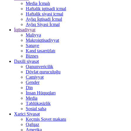
Media İcmalı
Həftəlik iqtisadi icmal
Həftəlik siyasi icmal
Aylıq İqtisadi İcmal
Aylıq Siyasi İcmal
İqtisadiyyat
Maliyyə
Makroiqtisadiyyat
Sənaye
Kənd təsərrüfatı
Biznes
Daxili siyasət
Qanunvericilik
Dövlət quruculuğu
Cəmiyyət
Gender
Din
İnsan Hüquqları
Media
Təhlükəsizlik
Sosial sahə
Xarici Siyasət
Keçmiş Sovet məkanı
Qafqaz
Amerika