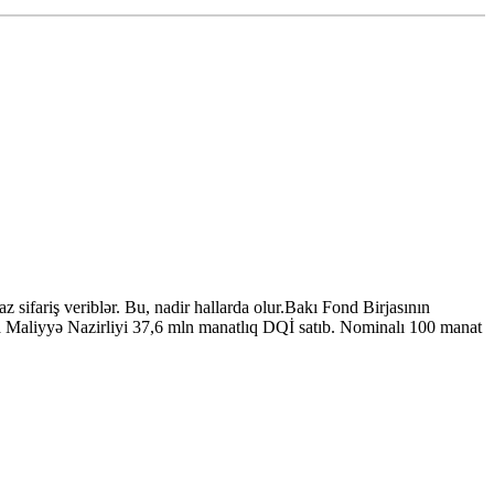
sifariş veriblər. Bu, nadir hallarda olur.Bakı Fond Birjasının
da Maliyyə Nazirliyi 37,6 mln manatlıq DQİ satıb. Nominalı 100 manat