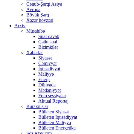
Cənub-Şərqi Asiya
Avropa
Böyük Şərq
Xəzər hövzəsi
Arxiv
Müsahibə
Sual-cavab
Çətin sual
Bizimkiler
Xəbərlər
Siyasət
Cəmiyyət
İqtisadiyyat
Maliyyə
Enerji
Dünyada
Mədəniyyət
Foto sessiyalar
Aktual Reportaj
Buraxılışlar
Bülleten Siyasət
Bülleten İqtisadiyyat
Bülleten Maliyyə
Bülleten Energetika
Söz istəyirəm