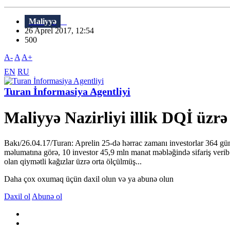
Maliyyə
26 Aprel 2017, 12:54
500
A-
A
A+
EN
RU
Turan İnformasiya Agentliyi
Maliyyə Nazirliyi illik DQİ üzrə 
Bakı/26.04.17/Turan: Aprelin 25-də hərrac zamanı investorlar 364 gün 
məlumatına görə, 10 investor 45,9 mln manat məbləğində sifariş verib
olan qiymətli kağızlar üzrə orta ölçülmüş...
Daha çox oxumaq üçün daxil olun və ya abunə olun
Daxil ol
Abunə ol