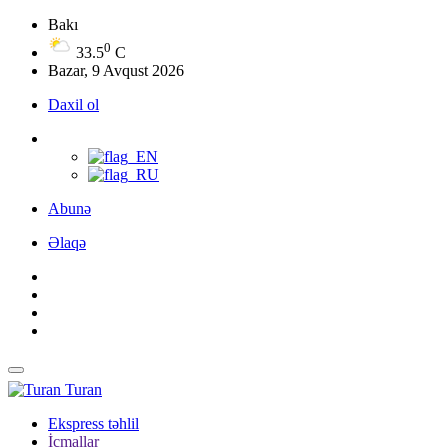
Bakı
0
33.5
C
Bazar, 9 Avqust 2026
Daxil ol
Abunə
Əlaqə
Turan
Ekspress təhlil
İcmallar