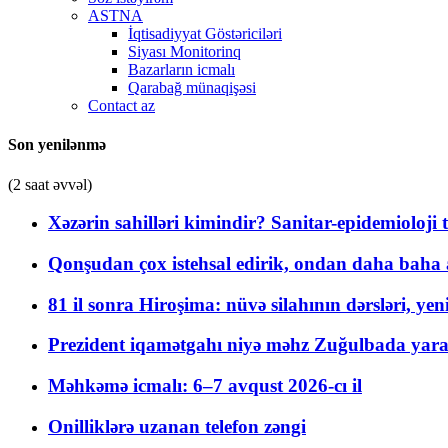
ASTNA
İqtisadiyyat Göstəriciləri
Siyası Monitorinq
Bazarların icmalı
Qarabağ münaqişəsi
Contact az
Son yenilənmə
(2 saat əvvəl)
Xəzərin sahilləri kimindir? Sanitar-epidemioloji t
Qonşudan çox istehsal edirik, ondan daha baha a
81 il sonra Hiroşima: nüvə silahının dərsləri, yen
Prezident iqamətgahı niyə məhz Zuğulbada yaradı
Məhkəmə icmalı: 6–7 avqust 2026-cı il
Onilliklərə uzanan telefon zəngi