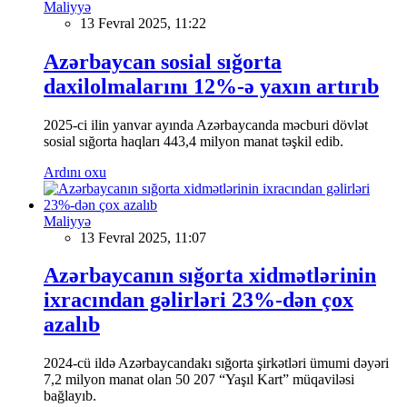
Maliyyə
13 Fevral 2025, 11:22
Azərbaycan sosial sığorta
daxilolmalarını 12%-ə yaxın artırıb
2025-ci ilin yanvar ayında Azərbaycanda məcburi dövlət
sosial sığorta haqları 443,4 milyon manat təşkil edib.
Ardını oxu
Maliyyə
13 Fevral 2025, 11:07
Azərbaycanın sığorta xidmətlərinin
ixracından gəlirləri 23%-dən çox
azalıb
2024-cü ildə Azərbaycandakı sığorta şirkətləri ümumi dəyəri
7,2 milyon manat olan 50 207 “Yaşıl Kart” müqaviləsi
bağlayıb.