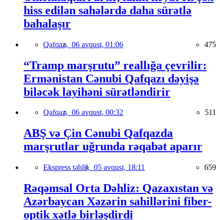
hiss edilən sahələrdə daha sürətlə
bahalaşır
Qafqaz,
06 avqust, 01:06
475
“Tramp marşrutu” reallığa çevrilir:
Ermənistan Cənubi Qafqazı dəyişə
biləcək layihəni sürətləndirir
Qafqaz,
06 avqust, 00:32
511
ABŞ və Çin Cənubi Qafqazda
marşrutlar uğrunda rəqabət aparır
Ekspress təhlil,
05 avqust, 18:11
659
Rəqəmsal Orta Dəhliz: Qazaxıstan və
Azərbaycan Xəzərin sahillərini fiber-
optik xətlə birləşdirdi