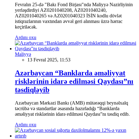
Fevralın 25-də "Bakı Fond Birjası"nda Maliyyə Nazirliyinin
yerləşdirdiyi AZ0201040208, AZ0201040240,
AZ0201040265 və AZ0201040323 İSİN kodlu dövlət
istiqrazlarının vaxtından əvvəl geri alınması üzrə hərrac
keçiriləcək.
Ardını oxu
Maliyyə
13 Fevral 2025, 11:53
Azərbaycan “Banklarda əməliyyat
risklərinin idarə edilməsi Qaydası”nı
təsdiqləyib
Azərbaycan Mərkəzi Bankı (AMB) mütərəqqi beynəlxalq
təcrübə və standartlar əsasında hazırladığı “Banklarda
əməliyyat risklərinin idarə edilməsi Qaydası”nı təsdiq edib.
Ardını oxu