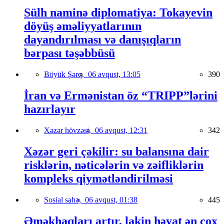
Sülh naminə diplomatiya: Tokayevin
döyüş əməliyyatlarının
dayandırılması və danışıqların
bərpası təşəbbüsü
Böyük Şərq,
06 avqust, 13:05
390
İran və Ermənistan öz “TRIPP”lərini
hazırlayır
Xəzər hövzəsi,
06 avqust, 12:31
342
Xəzər geri çəkilir: su balansına dair
risklərin, nəticələrin və zəifliklərin
kompleks qiymətləndirilməsi
Sosial sahə,
06 avqust, 01:38
445
Əməkhaqları artır, lakin həyat ən çox