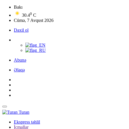
Bakı
0
30.4
C
Cümə, 7 Avqust 2026
Daxil ol
Abunə
Əlaqə
Turan
Ekspress təhlil
İcmallar