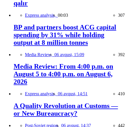
qalır
Express analysis,
00:03
307
BP and partners boost ACG capital
spending by 31% while holding
output at 8 million tonnes
Media Review,
06 avqust, 15:09
392
Media Review: From 4:00 p.m. on
August 5 to 4:00 p.m. on August 6,
2026
Express analysis,
06 avqust, 14:51
410
A Quality Revolution at Customs —
or New Bureaucracy?
Post-Soviet region,
06 avqust, 14:37
442