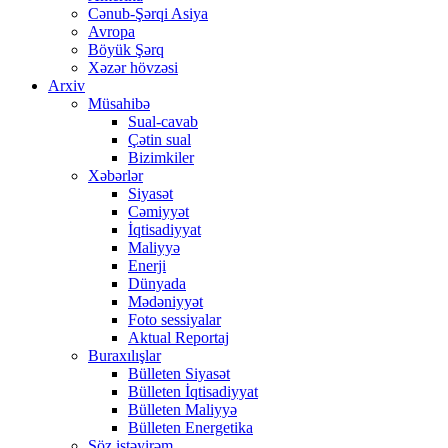
Cənub-Şərqi Asiya
Avropa
Böyük Şərq
Xəzər hövzəsi
Arxiv
Müsahibə
Sual-cavab
Çətin sual
Bizimkiler
Xəbərlər
Siyasət
Cəmiyyət
İqtisadiyyat
Maliyyə
Enerji
Dünyada
Mədəniyyət
Foto sessiyalar
Aktual Reportaj
Buraxılışlar
Bülleten Siyasət
Bülleten İqtisadiyyat
Bülleten Maliyyə
Bülleten Energetika
Söz istəyirəm