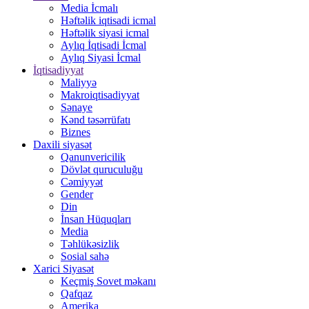
Media İcmalı
Həftəlik iqtisadi icmal
Həftəlik siyasi icmal
Aylıq İqtisadi İcmal
Aylıq Siyasi İcmal
İqtisadiyyat
Maliyyə
Makroiqtisadiyyat
Sənaye
Kənd təsərrüfatı
Biznes
Daxili siyasət
Qanunvericilik
Dövlət quruculuğu
Cəmiyyət
Gender
Din
İnsan Hüquqları
Media
Təhlükəsizlik
Sosial sahə
Xarici Siyasət
Keçmiş Sovet məkanı
Qafqaz
Amerika