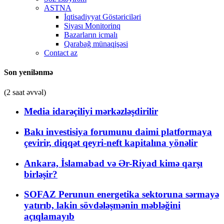
ASTNA
İqtisadiyyat Göstəriciləri
Siyası Monitorinq
Bazarların icmalı
Qarabağ münaqişəsi
Contact az
Son yenilənmə
(2 saat əvvəl)
Media idarəçiliyi mərkəzləşdirilir
Bakı investisiya forumunu daimi platformaya
çevirir, diqqət qeyri-neft kapitalına yönəlir
Ankara, İslamabad və Ər-Riyad kimə qarşı
birləşir?
SOFAZ Perunun energetika sektoruna sərmayə
yatırıb, lakin sövdələşmənin məbləğini
açıqlamayıb