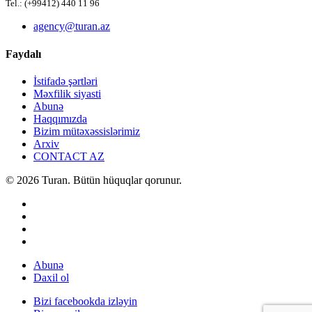
Tel.: (+99412) 440 11 96
agency@turan.az
Faydalı
İstifadə şərtləri
Məxfilik siyasti
Abunə
Haqqımızda
Bizim mütəxəssislərimiz
Arxiv
CONTACT AZ
© 2026 Turan. Bütün hüquqlar qorunur.
Abunə
Daxil ol
Bizi facebookda izləyin