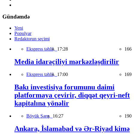
Gündəmdə
Yeni
Populyar
Redaktorun seçimi
Ekspress təhlil,
17:28
166
Media idarəçiliyi mərkəzləşdirilir
Ekspress təhlil,
17:00
169
Bakı investisiya forumunu daimi
platformaya çevirir, diqqət qeyri-neft
kapitalına yönəlir
Böyük Şərq,
16:27
190
Ankara, İslamabad və Ər-Riyad kimə