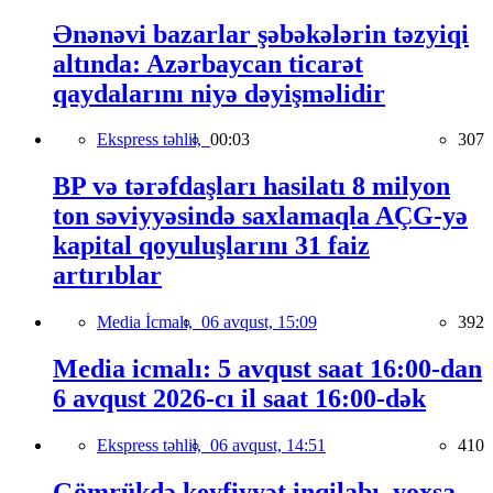
Ənənəvi bazarlar şəbəkələrin təzyiqi
altında: Azərbaycan ticarət
qaydalarını niyə dəyişməlidir
Ekspress təhlil,
00:03
307
BP və tərəfdaşları hasilatı 8 milyon
ton səviyyəsində saxlamaqla AÇG-yə
kapital qoyuluşlarını 31 faiz
artırıblar
Media İcmalı,
06 avqust, 15:09
392
Media icmalı: 5 avqust saat 16:00-dan
6 avqust 2026-cı il saat 16:00-dək
Ekspress təhlil,
06 avqust, 14:51
410
Gömrükdə keyfiyyət inqilabı, yoxsa