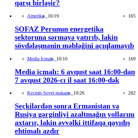
qarşı birləşir?
Amerika,
16:19
165
SOFAZ Perunun energetika
sektoruna sərmayə yatırıb, lakin
sövdələşmənin məbləğini açıqlamayıb
Media İcmalı,
16:10
169
Media icmalı: 6 avqust saat 16:00-dan
7 avqust 2026-cı il saat 16:00-dək
Keçmiş Sovet məkanı,
10:26
282
Seçkilərdən sonra Ermənistan və
Rusiya gərginliyi azaltmağın yollarını
axtarır, lakin əvvəlki ittifaqa qayıdış
ehtimalı azdır