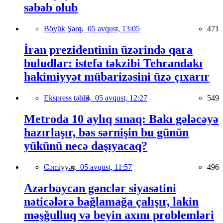
səbəb olub
Böyük Şərq,
05 avqust, 13:05
471
İran prezidentinin üzərində qara
buludlar: istefa təkzibi Tehrandakı
hakimiyyət mübarizəsini üzə çıxarır
Ekspress təhlil,
05 avqust, 12:27
549
Metroda 10 aylıq sınaq: Bakı gələcəyə
hazırlaşır, bəs sərnişin bu günün
yükünü necə daşıyacaq?
Cəmiyyət,
05 avqust, 11:57
496
Azərbaycan gənclər siyasətini
nəticələrə bağlamağa çalışır, lakin
məşğulluq və beyin axını problemləri