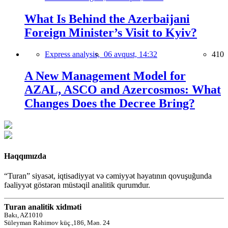
What Is Behind the Azerbaijani
Foreign Minister’s Visit to Kyiv?
Express analysis,
06 avqust, 14:32
410
A New Management Model for
AZAL, ASCO and Azercosmos: What
Changes Does the Decree Bring?
Haqqımızda
“Turan” siyasət, iqtisadiyyat və cəmiyyət həyatının qovuşuğunda
fəaliyyət göstərən müstəqil analitik qurumdur.
Turan analitik xidməti
Bakı, AZ1010
Süleyman Rəhimov küç.,186, Mən. 24