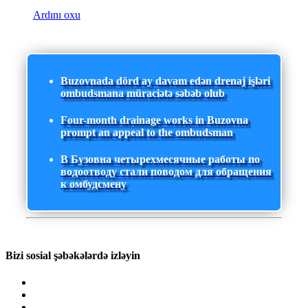
Ardını oxu
Buzovnada dörd ay davam edən drenaj işləri
ombudsmana müraciətə səbəb olub
Four-month drainage works in Buzovna
prompt an appeal to the ombudsman
В Бузовна четырехмесячные работы по
водоотводу стали поводом для обращения
к омбудсмену
Bizi sosial şəbəkələrdə izləyin