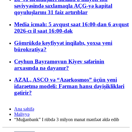
səviyyəsində saxlamaqla AÇG-yə kapital
qoyuluşlarını 31 faiz artırıblar
Media icmalı: 5 avqust saat 16:00-dan 6 avqust
2026-cı il saat 16:00-dək
Gömrükdə keyfiyyət inqilabı, yoxsa yeni
bürokratiya?
Ceyhun Bayramovun Kiyev səfərinin
arxasında nə dayanır?
AZAL, ASCO və “Azərkosmos” üçün yeni
idarəetmə modeli: Fərman hansı dəyişiklikləri
gətirir?
Ana səhifə
Maliyyə
“Muğanbank” I rübdə 3 milyon manat mənfəət əldə edib