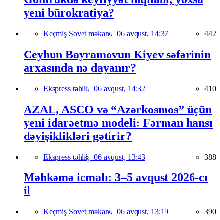
yeni bürokratiya?
Keçmiş Sovet məkanı,
06 avqust, 14:37
442
Ceyhun Bayramovun Kiyev səfərinin
arxasında nə dayanır?
Ekspress təhlil,
06 avqust, 14:32
410
AZAL, ASCO və “Azərkosmos” üçün
yeni idarəetmə modeli: Fərman hansı
dəyişiklikləri gətirir?
Ekspress təhlil,
06 avqust, 13:43
388
Məhkəmə icmalı: 3–5 avqust 2026-cı
il
Keçmiş Sovet məkanı,
06 avqust, 13:19
390