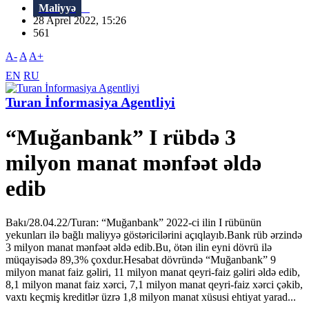
Maliyyə
28 Aprel 2022, 15:26
561
A-
A
A+
EN
RU
Turan İnformasiya Agentliyi
“Muğanbank” I rübdə 3
milyon manat mənfəət əldə
edib
Bakı/28.04.22/Turan: “Muğanbank” 2022-ci ilin I rübünün
yekunları ilə bağlı maliyyə göstəricilərini açıqlayıb.Bank rüb ərzində
3 milyon manat mənfəət əldə edib.Bu, ötən ilin eyni dövrü ilə
müqayisədə 89,3% çoxdur.Hesabat dövründə “Muğanbank” 9
milyon manat faiz gəliri, 11 milyon manat qeyri-faiz gəliri əldə edib,
8,1 milyon manat faiz xərci, 7,1 milyon manat qeyri-faiz xərci çəkib,
vaxtı keçmiş kreditlər üzrə 1,8 milyon manat xüsusi ehtiyat yarad...