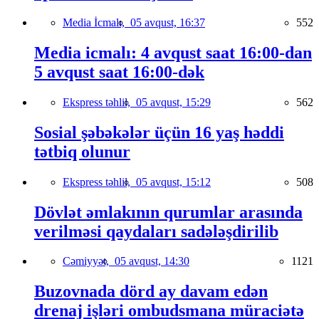
Media İcmalı,
05 avqust, 16:37
552
Media icmalı: 4 avqust saat 16:00-dan
5 avqust saat 16:00-dək
Ekspress təhlil,
05 avqust, 15:29
562
Sosial şəbəkələr üçün 16 yaş həddi
tətbiq olunur
Ekspress təhlil,
05 avqust, 15:12
508
Dövlət əmlakının qurumlar arasında
verilməsi qaydaları sadələşdirilib
Cəmiyyət,
05 avqust, 14:30
1121
Buzovnada dörd ay davam edən
drenaj işləri ombudsmana müraciətə