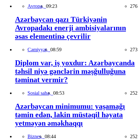
Avropa,
09:23
276
Azərbaycan qazı Türkiyənin
Avropadakı enerji ambisiyalarının
əsas elementinə çevrilir
Cəmiyyət,
08:59
273
Diplom var, iş yoxdur: Azərbaycanda
təhsil niyə gənclərin məşğulluğuna
təminat vermir?
Sosial sahə,
08:53
252
Azərbaycan minimumu: yaşamağı
təmin edən, lakin müstəqil həyata
yetməyən əməkhaqqı
Biznes,
08:44
252