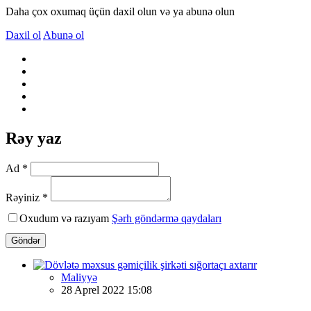
Daha çox oxumaq üçün daxil olun və ya abunə olun
Daxil ol
Abunə ol
Rəy yaz
Ad *
Rəyiniz *
Oxudum və razıyam
Şərh göndərmə qaydaları
Göndər
Maliyyə
28 Aprel 2022 15:08