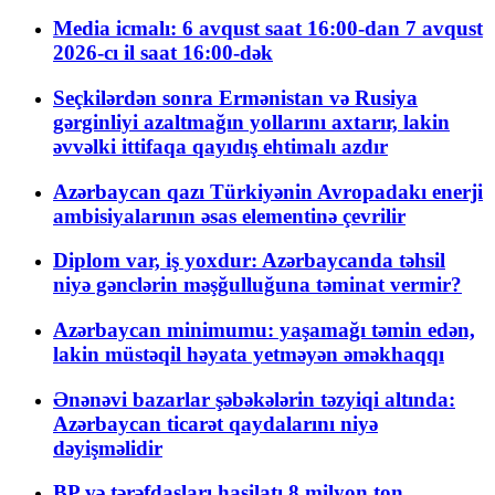
Media icmalı: 6 avqust saat 16:00-dan 7 avqust
2026-cı il saat 16:00-dək
Seçkilərdən sonra Ermənistan və Rusiya
gərginliyi azaltmağın yollarını axtarır, lakin
əvvəlki ittifaqa qayıdış ehtimalı azdır
Azərbaycan qazı Türkiyənin Avropadakı enerji
ambisiyalarının əsas elementinə çevrilir
Diplom var, iş yoxdur: Azərbaycanda təhsil
niyə gənclərin məşğulluğuna təminat vermir?
Azərbaycan minimumu: yaşamağı təmin edən,
lakin müstəqil həyata yetməyən əməkhaqqı
Ənənəvi bazarlar şəbəkələrin təzyiqi altında:
Azərbaycan ticarət qaydalarını niyə
dəyişməlidir
BP və tərəfdaşları hasilatı 8 milyon ton