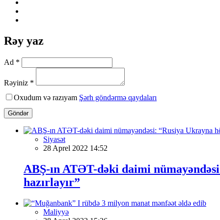
Rəy yaz
Ad *
Rəyiniz *
Oxudum və razıyam
Şərh göndərmə qaydaları
Göndər
Siyasət
28 Aprel 2022 14:52
ABŞ-ın ATƏT-dəki daimi nümayəndəsi: 
hazırlayır”
Maliyyə