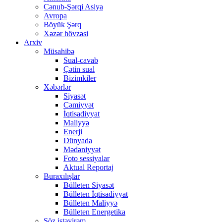
Cənub-Şərqi Asiya
Avropa
Böyük Şərq
Xəzər hövzəsi
Arxiv
Müsahibə
Sual-cavab
Çətin sual
Bizimkiler
Xəbərlər
Siyasət
Cəmiyyət
İqtisadiyyat
Maliyyə
Enerji
Dünyada
Mədəniyyət
Foto sessiyalar
Aktual Reportaj
Buraxılışlar
Bülleten Siyasət
Bülleten İqtisadiyyat
Bülleten Maliyyə
Bülleten Energetika
Söz istəyirəm