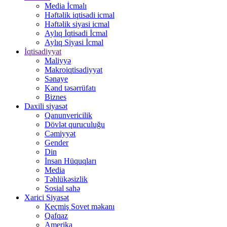
Media İcmalı
Həftəlik iqtisadi icmal
Həftəlik siyasi icmal
Aylıq İqtisadi İcmal
Aylıq Siyasi İcmal
İqtisadiyyat
Maliyyə
Makroiqtisadiyyat
Sənaye
Kənd təsərrüfatı
Biznes
Daxili siyasət
Qanunvericilik
Dövlət quruculuğu
Cəmiyyət
Gender
Din
İnsan Hüquqları
Media
Təhlükəsizlik
Sosial sahə
Xarici Siyasət
Keçmiş Sovet məkanı
Qafqaz
Amerika