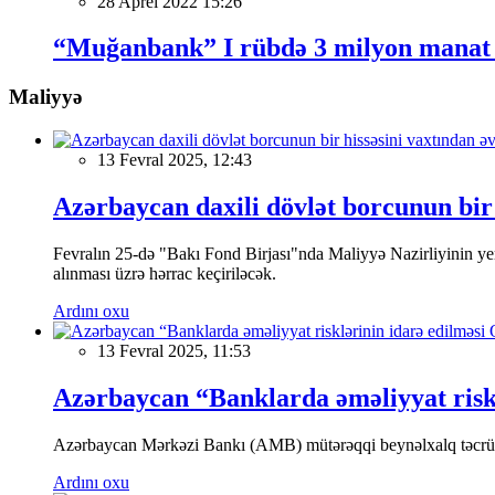
28 Aprel 2022 15:26
“Muğanbank” I rübdə 3 milyon manat 
Maliyyə
13 Fevral 2025, 12:43
Azərbaycan daxili dövlət borcunun bir 
Fevralın 25-də "Bakı Fond Birjası"nda Maliyyə Nazirliyinin
alınması üzrə hərrac keçiriləcək.
Ardını oxu
13 Fevral 2025, 11:53
Azərbaycan “Banklarda əməliyyat riskl
Azərbaycan Mərkəzi Bankı (AMB) mütərəqqi beynəlxalq təcrübə v
Ardını oxu