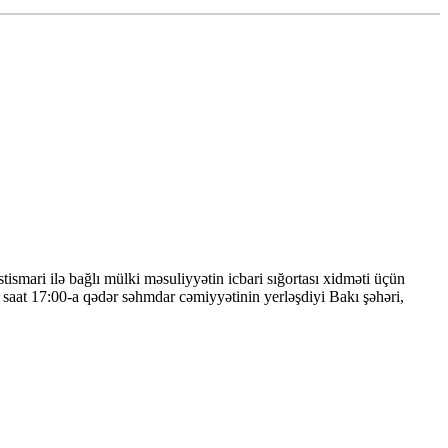
smari ilə bağlı mülki məsuliyyətin icbari sığortası xidməti üçün
ü, saat 17:00-a qədər səhmdar cəmiyyətinin yerləşdiyi Bakı şəhəri,