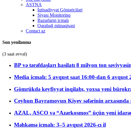
ASTNA
İqtisadiyyat Göstəriciləri
Siyası Monitorinq
Bazarların icmalı
Qarabağ münaqişəsi
Contact az
Son yenilənmə
(3 saat əvvəl)
BP və tərəfdaşları hasilatı 8 milyon ton səviyyəs
Media icmalı: 5 avqust saat 16:00-dan 6 avqust 2
Gömrükdə keyfiyyət inqilabı, yoxsa yeni bürokr
Ceyhun Bayramovun Kiyev səfərinin arxasında 
AZAL, ASCO və “Azərkosmos” üçün yeni idarəetm
Məhkəmə icmalı: 3–5 avqust 2026-cı il