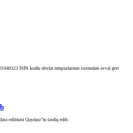
0323 İSİN kodlu dövlət istiqrazlarının vaxtından əvvəl geri
ib
arə edilməsi Qaydası”nı təsdiq edib.