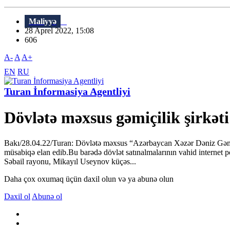
Maliyyə
28 Aprel 2022, 15:08
606
A-
A
A+
EN
RU
Turan İnformasiya Agentliyi
Dövlətə məxsus gəmiçilik şirkəti
Bakı/28.04.22/Turan: Dövlətə məxsus “Azərbaycan Xəzər Dəniz Gəmiçili
müsabiqə elan edib.Bu barədə dövlət satınalmalarının vahid internet por
Səbail rayonu, Mikayıl Useynov küçəs...
Daha çox oxumaq üçün daxil olun və ya abunə olun
Daxil ol
Abunə ol