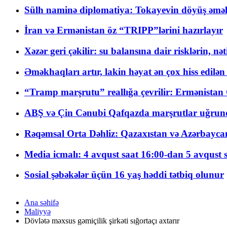
Sülh naminə diplomatiya: Tokayevin döyüş əməli
İran və Ermənistan öz “TRIPP”lərini hazırlayır
Xəzər geri çəkilir: su balansına dair risklərin, nə
Əməkhaqları artır, lakin həyat ən çox hiss edilən
“Tramp marşrutu” reallığa çevrilir: Ermənistan C
ABŞ və Çin Cənubi Qafqazda marşrutlar uğrund
Rəqəmsal Orta Dəhliz: Qazaxıstan və Azərbaycan Xə
Media icmalı: 4 avqust saat 16:00-dan 5 avqust 
Sosial şəbəkələr üçün 16 yaş həddi tətbiq olunur
Ana səhifə
Maliyyə
Dövlətə məxsus gəmiçilik şirkəti sığortaçı axtarır