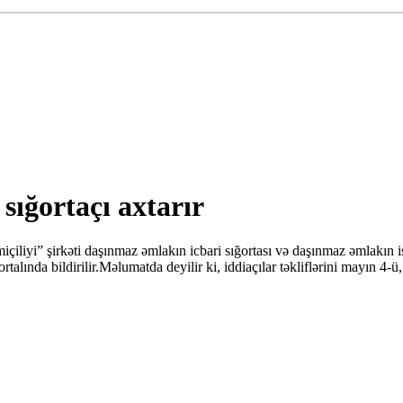
 sığortaçı axtarır
yi” şirkəti daşınmaz əmlakın icbari sığortası və daşınmaz əmlakın isti
talında bildirilir.Məlumatda deyilir ki, iddiaçılar təkliflərini mayın 4-