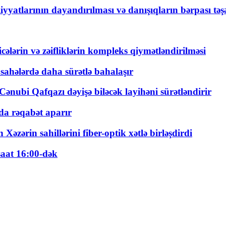
yyatlarının dayandırılması və danışıqların bərpası tə
ticələrin və zəifliklərin kompleks qiymətləndirilməsi
 sahələrdə daha sürətlə bahalaşır
ənubi Qafqazı dəyişə biləcək layihəni sürətləndirir
a rəqabət aparır
zərin sahillərini fiber-optik xətlə birləşdirdi
saat 16:00-dək