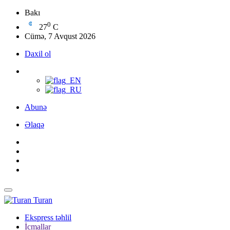
Bakı
0
27
C
Cümə, 7 Avqust 2026
Daxil ol
Abunə
Əlaqə
Turan
Ekspress təhlil
İcmallar