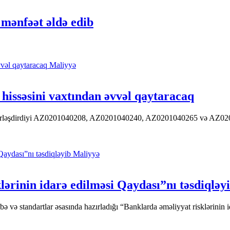
mənfəət əldə edib
Maliyyə
hissəsini vaxtından əvvəl qaytaracaq
 yerləşdirdiyi AZ0201040208, AZ0201040240, AZ0201040265 və AZ020104
Maliyyə
ərinin idarə edilməsi Qaydası”nı təsdiqləy
ə standartlar əsasında hazırladığı “Banklarda əməliyyat risklərinin id