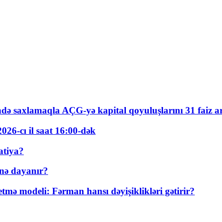
ində saxlamaqla AÇG-yə kapital qoyuluşlarını 31 faiz ar
026-cı il saat 16:00-dək
atiya?
nə dayanır?
ə modeli: Fərman hansı dəyişiklikləri gətirir?