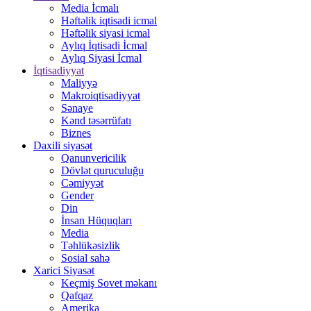
Media İcmalı
Həftəlik iqtisadi icmal
Həftəlik siyasi icmal
Aylıq İqtisadi İcmal
Aylıq Siyasi İcmal
İqtisadiyyat
Maliyyə
Makroiqtisadiyyat
Sənaye
Kənd təsərrüfatı
Biznes
Daxili siyasət
Qanunvericilik
Dövlət quruculuğu
Cəmiyyət
Gender
Din
İnsan Hüquqları
Media
Təhlükəsizlik
Sosial sahə
Xarici Siyasət
Keçmiş Sovet məkanı
Qafqaz
Amerika