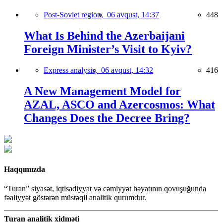
Post-Soviet region,
06 avqust, 14:37
448
What Is Behind the Azerbaijani
Foreign Minister’s Visit to Kyiv?
Express analysis,
06 avqust, 14:32
416
A New Management Model for
AZAL, ASCO and Azercosmos: What
Changes Does the Decree Bring?
Haqqımızda
“Turan” siyasət, iqtisadiyyat və cəmiyyət həyatının qovuşuğunda
fəaliyyət göstərən müstəqil analitik qurumdur.
Turan analitik xidməti