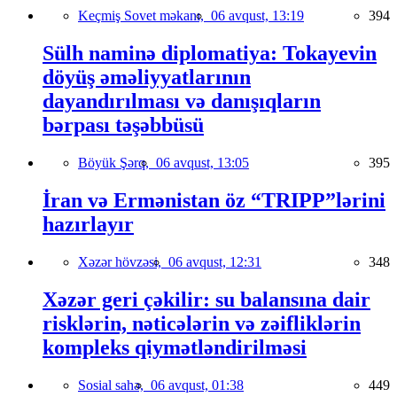
Keçmiş Sovet məkanı,
06 avqust, 13:19
394
Sülh naminə diplomatiya: Tokayevin
döyüş əməliyyatlarının
dayandırılması və danışıqların
bərpası təşəbbüsü
Böyük Şərq,
06 avqust, 13:05
395
İran və Ermənistan öz “TRIPP”lərini
hazırlayır
Xəzər hövzəsi,
06 avqust, 12:31
348
Xəzər geri çəkilir: su balansına dair
risklərin, nəticələrin və zəifliklərin
kompleks qiymətləndirilməsi
Sosial sahə,
06 avqust, 01:38
449