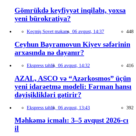
Gömrükdə keyfiyyət inqilabı, yoxsa
yeni bürokratiya?
Keçmiş Sovet məkanı,
06 avqust, 14:37
448
Ceyhun Bayramovun Kiyev səfərinin
arxasında nə dayanır?
Ekspress təhlil,
06 avqust, 14:32
416
AZAL, ASCO və “Azərkosmos” üçün
yeni idarəetmə modeli: Fərman hansı
dəyişiklikləri gətirir?
Ekspress təhlil,
06 avqust, 13:43
392
Məhkəmə icmalı: 3–5 avqust 2026-cı
il