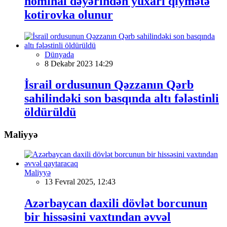
nominal dəyərindən yuxarı qiymətə
kotirovka olunur
Dünyada
8 Dekabr 2023 14:29
İsrail ordusunun Qəzzanın Qərb
sahilindəki son basqında altı fələstinli
öldürüldü
Maliyyə
Maliyyə
13 Fevral 2025, 12:43
Azərbaycan daxili dövlət borcunun
bir hissəsini vaxtından əvvəl