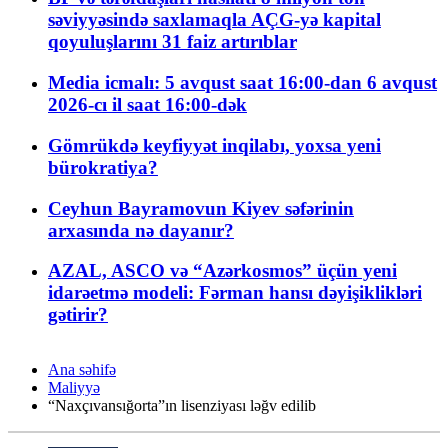
səviyyəsində saxlamaqla AÇG-yə kapital
qoyuluşlarını 31 faiz artırıblar
Media icmalı: 5 avqust saat 16:00-dan 6 avqust
2026-cı il saat 16:00-dək
Gömrükdə keyfiyyət inqilabı, yoxsa yeni
bürokratiya?
Ceyhun Bayramovun Kiyev səfərinin
arxasında nə dayanır?
AZAL, ASCO və “Azərkosmos” üçün yeni
idarəetmə modeli: Fərman hansı dəyişiklikləri
gətirir?
Ana səhifə
Maliyyə
“Naxçıvansığorta”ın lisenziyası ləğv edilib