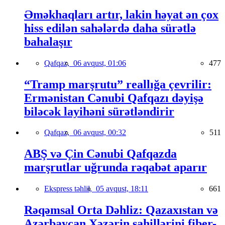
Əməkhaqları artır, lakin həyat ən çox
hiss edilən sahələrdə daha sürətlə
bahalaşır
Qafqaz,
06 avqust, 01:06
477
“Tramp marşrutu” reallığa çevrilir:
Ermənistan Cənubi Qafqazı dəyişə
biləcək layihəni sürətləndirir
Qafqaz,
06 avqust, 00:32
511
ABŞ və Çin Cənubi Qafqazda
marşrutlar uğrunda rəqabət aparır
Ekspress təhlil,
05 avqust, 18:11
661
Rəqəmsal Orta Dəhliz: Qazaxıstan və
Azərbaycan Xəzərin sahillərini fiber-