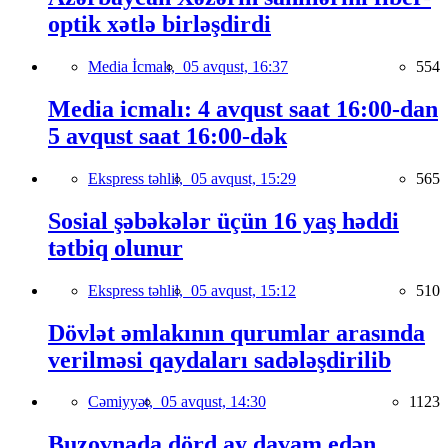
optik xətlə birləşdirdi
Media İcmalı,
05 avqust, 16:37
554
Media icmalı: 4 avqust saat 16:00-dan
5 avqust saat 16:00-dək
Ekspress təhlil,
05 avqust, 15:29
565
Sosial şəbəkələr üçün 16 yaş həddi
tətbiq olunur
Ekspress təhlil,
05 avqust, 15:12
510
Dövlət əmlakının qurumlar arasında
verilməsi qaydaları sadələşdirilib
Cəmiyyət,
05 avqust, 14:30
1123
Buzovnada dörd ay davam edən