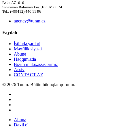
Bakı, AZ1010
Süleyman Rəhimov küç.,186, Mən. 24
Tel.: (+99412) 440 11 96
agency@turan.az
Faydalı
İstifadə şərtləri
Məxfilik siyasti
Abunə
Haqqımızda
Bizim mütəxəssislərimiz
Arxiv
CONTACT AZ
© 2026 Turan. Bütün hüquqlar qorunur.
Abunə
Daxil ol