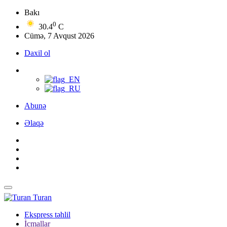
Bakı
0
30.4
C
Cümə, 7 Avqust 2026
Daxil ol
Abunə
Əlaqə
Turan
Ekspress təhlil
İcmallar