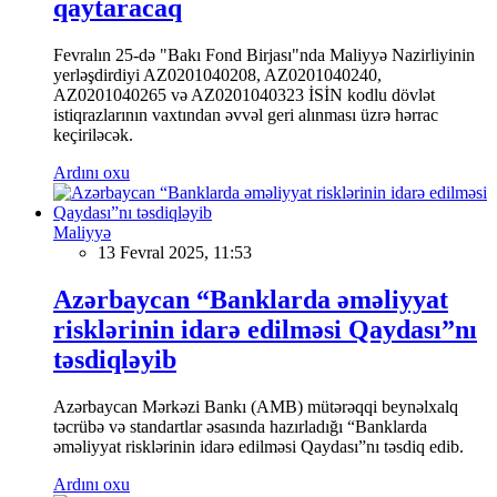
qaytaracaq
Fevralın 25-də "Bakı Fond Birjası"nda Maliyyə Nazirliyinin
yerləşdirdiyi AZ0201040208, AZ0201040240,
AZ0201040265 və AZ0201040323 İSİN kodlu dövlət
istiqrazlarının vaxtından əvvəl geri alınması üzrə hərrac
keçiriləcək.
Ardını oxu
Maliyyə
13 Fevral 2025, 11:53
Azərbaycan “Banklarda əməliyyat
risklərinin idarə edilməsi Qaydası”nı
təsdiqləyib
Azərbaycan Mərkəzi Bankı (AMB) mütərəqqi beynəlxalq
təcrübə və standartlar əsasında hazırladığı “Banklarda
əməliyyat risklərinin idarə edilməsi Qaydası”nı təsdiq edib.
Ardını oxu