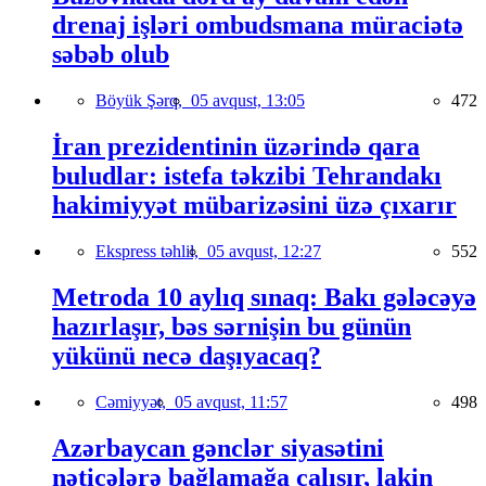
drenaj işləri ombudsmana müraciətə
səbəb olub
Böyük Şərq,
05 avqust, 13:05
472
İran prezidentinin üzərində qara
buludlar: istefa təkzibi Tehrandakı
hakimiyyət mübarizəsini üzə çıxarır
Ekspress təhlil,
05 avqust, 12:27
552
Metroda 10 aylıq sınaq: Bakı gələcəyə
hazırlaşır, bəs sərnişin bu günün
yükünü necə daşıyacaq?
Cəmiyyət,
05 avqust, 11:57
498
Azərbaycan gənclər siyasətini
nəticələrə bağlamağa çalışır, lakin