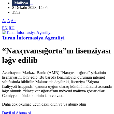
Maliyyə
8 Dekabr 2023, 14:05
2552
A-
A
A+
EN
RU
Turan İnformasiya Agentliyi
“Naxçıvansığorta”ın lisenziyası
ləğv edilib
Azərbaycan Mərkəzi Bankı (AMB) “Naxçıvansığorta” şirkətinin
lisenziyasını ləğv edib. Bu barədə tənzimləyici qurumun internet
səhifəsində bildirilir. Məlumatda deyilir ki, lisenziya “Sığorta
fəaliyyəti haqqında” qanuna uyğun olaraq könüllü müraciət əsasında
ləğv olunub. “Naxçıvansığorta”nın mövcud maliyyə göstəriciləri
Cəmiyyətin öhdəliklərinin tam və vax...
Daha çox oxumaq üçün daxil olun və ya abunə olun
Daxil ol
Abunə ol