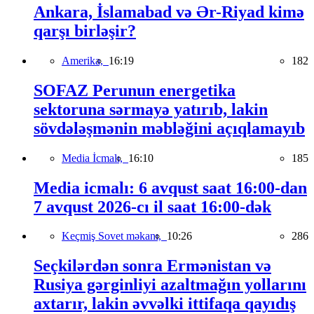
Ankara, İslamabad və Ər-Riyad kimə
qarşı birləşir?
Amerika,
16:19
182
SOFAZ Perunun energetika
sektoruna sərmayə yatırıb, lakin
sövdələşmənin məbləğini açıqlamayıb
Media İcmalı,
16:10
185
Media icmalı: 6 avqust saat 16:00-dan
7 avqust 2026-cı il saat 16:00-dək
Keçmiş Sovet məkanı,
10:26
286
Seçkilərdən sonra Ermənistan və
Rusiya gərginliyi azaltmağın yollarını
axtarır, lakin əvvəlki ittifaqa qayıdış