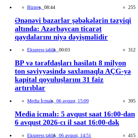
Biznes,
08:44
255
Ənənəvi bazarlar şəbəkələrin təzyiqi
altında: Azərbaycan ticarət
qaydalarını niyə dəyişməlidir
Ekspress təhlil,
00:03
312
BP və tərəfdaşları hasilatı 8 milyon
ton səviyyəsində saxlamaqla AÇG-yə
kapital qoyuluşlarını 31 faiz
artırıblar
Media İcmalı,
06 avqust, 15:09
395
Media icmalı: 5 avqust saat 16:00-dan
6 avqust 2026-cı il saat 16:00-dək
Ekspress təhlil,
06 avqust, 14:51
415