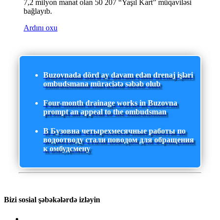
7,2 milyon manat olan 50 207 “Yaşıl Kart” müqaviləsi
bağlayıb.
Ardını oxu
Buzovnada dörd ay davam edən drenaj işləri
ombudsmana müraciətə səbəb olub
Four-month drainage works in Buzovna
prompt an appeal to the ombudsman
В Бузовна четырехмесячные работы по
водоотводу стали поводом для обращения
к омбудсмену
Bizi sosial şəbəkələrdə izləyin