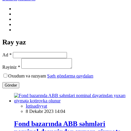
Rəy yaz
Ad *
Rəyiniz *
Oxudum və razıyam
Şərh göndərmə qaydaları
Göndər
İqtisadiyyat
8 Dekabr 2023 14:04
Fond bazarında ABB səhmləri