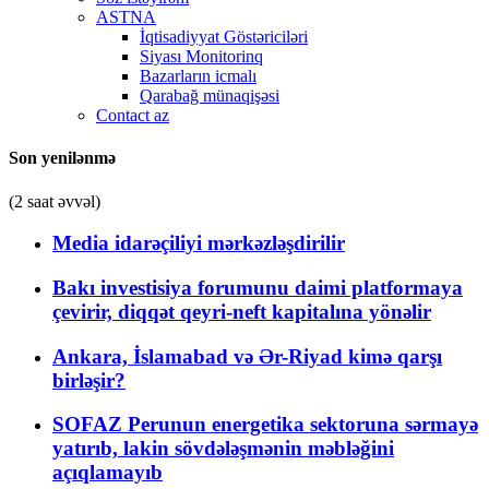
ASTNA
İqtisadiyyat Göstəriciləri
Siyası Monitorinq
Bazarların icmalı
Qarabağ münaqişəsi
Contact az
Son yenilənmə
(2 saat əvvəl)
Media idarəçiliyi mərkəzləşdirilir
Bakı investisiya forumunu daimi platformaya
çevirir, diqqət qeyri-neft kapitalına yönəlir
Ankara, İslamabad və Ər-Riyad kimə qarşı
birləşir?
SOFAZ Perunun energetika sektoruna sərmayə
yatırıb, lakin sövdələşmənin məbləğini
açıqlamayıb