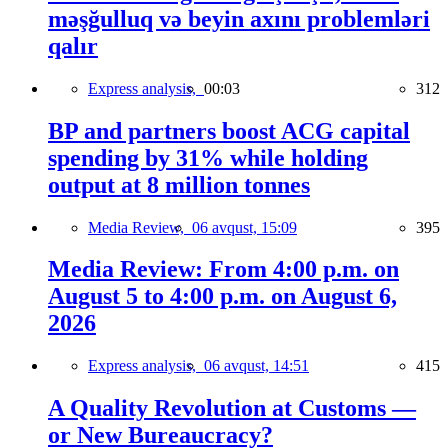
məşğulluq və beyin axını problemləri
qalır
Express analysis,
00:03
312
BP and partners boost ACG capital
spending by 31% while holding
output at 8 million tonnes
Media Review,
06 avqust, 15:09
395
Media Review: From 4:00 p.m. on
August 5 to 4:00 p.m. on August 6,
2026
Express analysis,
06 avqust, 14:51
415
A Quality Revolution at Customs —
or New Bureaucracy?