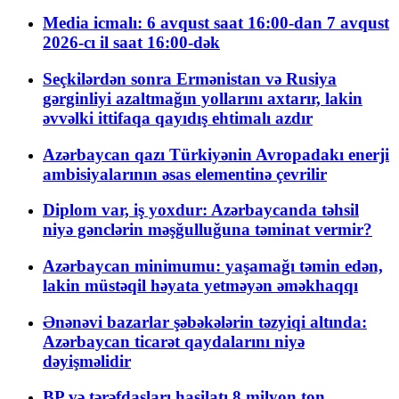
Media icmalı: 6 avqust saat 16:00-dan 7 avqust
2026-cı il saat 16:00-dək
Seçkilərdən sonra Ermənistan və Rusiya
gərginliyi azaltmağın yollarını axtarır, lakin
əvvəlki ittifaqa qayıdış ehtimalı azdır
Azərbaycan qazı Türkiyənin Avropadakı enerji
ambisiyalarının əsas elementinə çevrilir
Diplom var, iş yoxdur: Azərbaycanda təhsil
niyə gənclərin məşğulluğuna təminat vermir?
Azərbaycan minimumu: yaşamağı təmin edən,
lakin müstəqil həyata yetməyən əməkhaqqı
Ənənəvi bazarlar şəbəkələrin təzyiqi altında:
Azərbaycan ticarət qaydalarını niyə
dəyişməlidir
BP və tərəfdaşları hasilatı 8 milyon ton