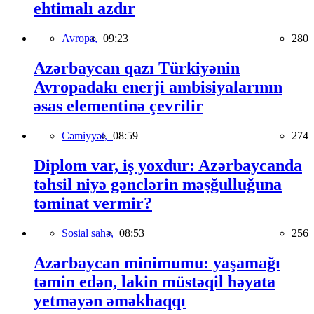
ehtimalı azdır
Avropa,
09:23
280
Azərbaycan qazı Türkiyənin
Avropadakı enerji ambisiyalarının
əsas elementinə çevrilir
Cəmiyyət,
08:59
274
Diplom var, iş yoxdur: Azərbaycanda
təhsil niyə gənclərin məşğulluğuna
təminat vermir?
Sosial sahə,
08:53
256
Azərbaycan minimumu: yaşamağı
təmin edən, lakin müstəqil həyata
yetməyən əməkhaqqı