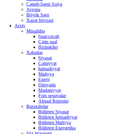
Cənub-Şərqi Asiya
Avropa
Böyük Şərq
Xəzər hövzəsi
Arxiv
Müsahibə
Sual-cavab
Çətin sual
Bizimkiler
Xəbərlər
Siyasət
Cəmiyyət
İqtisadiyyat
Maliyyə
Enerji
Dünyada
Mədəniyyət
Foto sessiyalar
Aktual Reportaj
Buraxılışlar
Bülleten Siyasət
Bülleten İqtisadiyyat
Bülleten Maliyyə
Bülleten Energetika
Söz istəyirəm