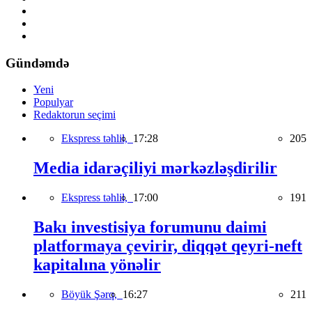
Gündəmdə
Yeni
Populyar
Redaktorun seçimi
Ekspress təhlil,
17:28
205
Media idarəçiliyi mərkəzləşdirilir
Ekspress təhlil,
17:00
191
Bakı investisiya forumunu daimi
platformaya çevirir, diqqət qeyri-neft
kapitalına yönəlir
Böyük Şərq,
16:27
211