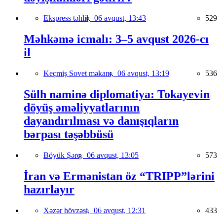
Ekspress təhlil,
06 avqust, 13:43
529
Məhkəmə icmalı: 3–5 avqust 2026-cı
il
Keçmiş Sovet məkanı,
06 avqust, 13:19
536
Sülh naminə diplomatiya: Tokayevin
döyüş əməliyyatlarının
dayandırılması və danışıqların
bərpası təşəbbüsü
Böyük Şərq,
06 avqust, 13:05
573
İran və Ermənistan öz “TRIPP”lərini
hazırlayır
Xəzər hövzəsi,
06 avqust, 12:31
433