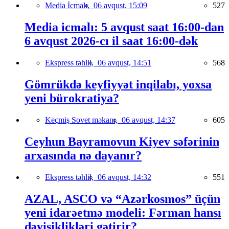
Media İcmalı,
06 avqust, 15:09
527
Media icmalı: 5 avqust saat 16:00-dan
6 avqust 2026-cı il saat 16:00-dək
Ekspress təhlil,
06 avqust, 14:51
568
Gömrükdə keyfiyyət inqilabı, yoxsa
yeni bürokratiya?
Keçmiş Sovet məkanı,
06 avqust, 14:37
605
Ceyhun Bayramovun Kiyev səfərinin
arxasında nə dayanır?
Ekspress təhlil,
06 avqust, 14:32
551
AZAL, ASCO və “Azərkosmos” üçün
yeni idarəetmə modeli: Fərman hansı
dəyişiklikləri gətirir?