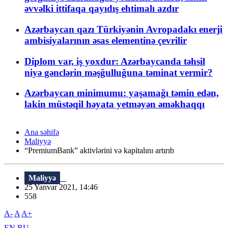
əvvəlki ittifaqa qayıdış ehtimalı azdır
Azərbaycan qazı Türkiyənin Avropadakı enerji
ambisiyalarının əsas elementinə çevrilir
Diplom var, iş yoxdur: Azərbaycanda təhsil
niyə gənclərin məşğulluğuna təminat vermir?
Azərbaycan minimumu: yaşamağı təmin edən,
lakin müstəqil həyata yetməyən əməkhaqqı
Ana səhifə
Maliyyə
“PremiumBank” aktivlərini və kapitalını artırıb
Maliyyə
25 Yanvar 2021, 14:46
558
A-
A
A+
EN
RU