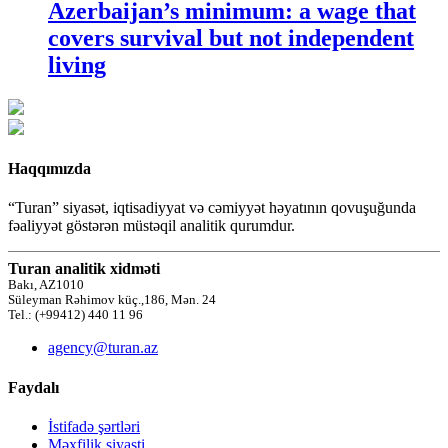
Azerbaijan’s minimum: a wage that
covers survival but not independent
living
Haqqımızda
“Turan” siyasət, iqtisadiyyat və cəmiyyət həyatının qovuşuğunda
fəaliyyət göstərən müstəqil analitik qurumdur.
Turan analitik xidməti
Bakı, AZ1010
Süleyman Rəhimov küç.,186, Mən. 24
Tel.: (+99412) 440 11 96
agency@turan.az
Faydalı
İstifadə şərtləri
Məxfilik siyasti