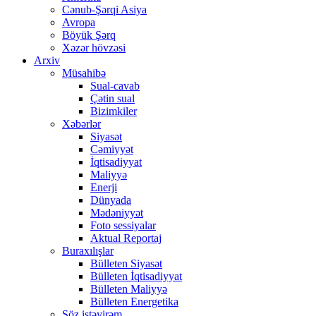
Cənub-Şərqi Asiya
Avropa
Böyük Şərq
Xəzər hövzəsi
Arxiv
Müsahibə
Sual-cavab
Çətin sual
Bizimkiler
Xəbərlər
Siyasət
Cəmiyyət
İqtisadiyyat
Maliyyə
Enerji
Dünyada
Mədəniyyət
Foto sessiyalar
Aktual Reportaj
Buraxılışlar
Bülleten Siyasət
Bülleten İqtisadiyyat
Bülleten Maliyyə
Bülleten Energetika
Söz istəyirəm