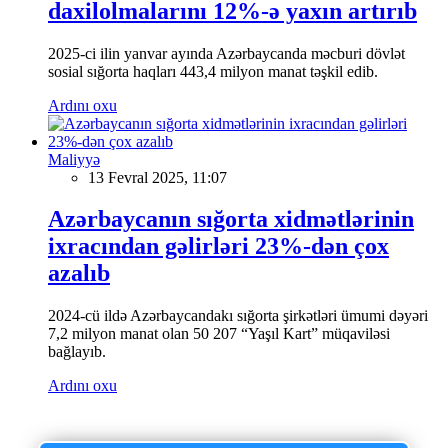
daxilolmalarını 12%-ə yaxın artırıb
2025-ci ilin yanvar ayında Azərbaycanda məcburi dövlət
sosial sığorta haqları 443,4 milyon manat təşkil edib.
Ardını oxu
Maliyyə
13 Fevral 2025, 11:07
Azərbaycanın sığorta xidmətlərinin
ixracından gəlirləri 23%-dən çox
azalıb
2024-cü ildə Azərbaycandakı sığorta şirkətləri ümumi dəyəri
7,2 milyon manat olan 50 207 “Yaşıl Kart” müqaviləsi
bağlayıb.
Ardını oxu