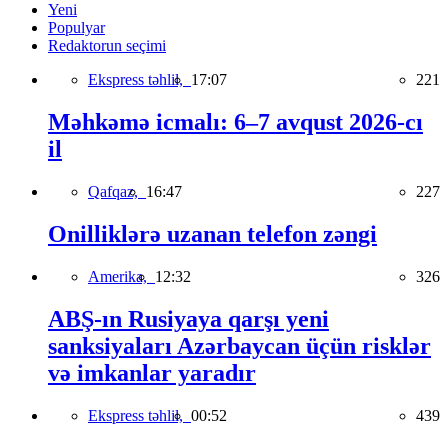
Yeni
Populyar
Redaktorun seçimi
Ekspress təhlil,
17:07
221
Məhkəmə icmalı: 6–7 avqust 2026-cı
il
Qafqaz,
16:47
227
Onilliklərə uzanan telefon zəngi
Amerika,
12:32
326
ABŞ-ın Rusiyaya qarşı yeni
sanksiyaları Azərbaycan üçün risklər
və imkanlar yaradır
Ekspress təhlil,
00:52
439