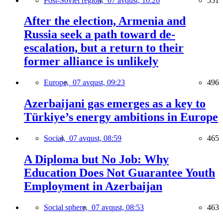
Post-Soviet region,
07 avqust, 10:26
551
After the election, Armenia and
Russia seek a path toward de-
escalation, but a return to their
former alliance is unlikely
Europe,
07 avqust, 09:23
496
Azerbaijani gas emerges as a key to
Türkiye’s energy ambitions in Europe
Social,
07 avqust, 08:59
465
A Diploma but No Job: Why
Education Does Not Guarantee Youth
Employment in Azerbaijan
Social sphere,
07 avqust, 08:53
463