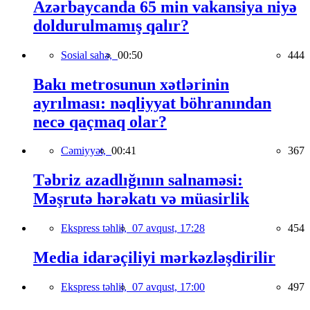
Azərbaycanda 65 min vakansiya niyə
doldurulmamış qalır?
Sosial sahə,
00:50
444
Bakı metrosunun xətlərinin
ayrılması: nəqliyyat böhranından
necə qaçmaq olar?
Cəmiyyət,
00:41
367
Təbriz azadlığının salnaməsi:
Məşrutə hərəkatı və müasirlik
Ekspress təhlil,
07 avqust, 17:28
454
Media idarəçiliyi mərkəzləşdirilir
Ekspress təhlil,
07 avqust, 17:00
497