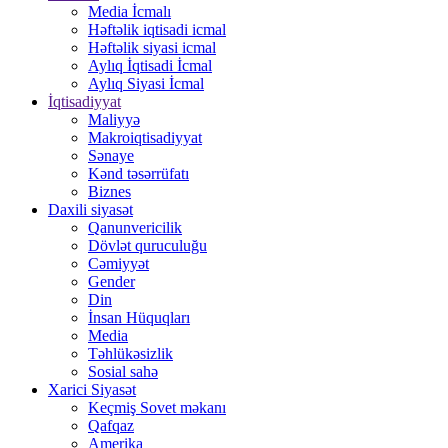
Media İcmalı
Həftəlik iqtisadi icmal
Həftəlik siyasi icmal
Aylıq İqtisadi İcmal
Aylıq Siyasi İcmal
İqtisadiyyat
Maliyyə
Makroiqtisadiyyat
Sənaye
Kənd təsərrüfatı
Biznes
Daxili siyasət
Qanunvericilik
Dövlət quruculuğu
Cəmiyyət
Gender
Din
İnsan Hüquqları
Media
Təhlükəsizlik
Sosial sahə
Xarici Siyasət
Keçmiş Sovet məkanı
Qafqaz
Amerika