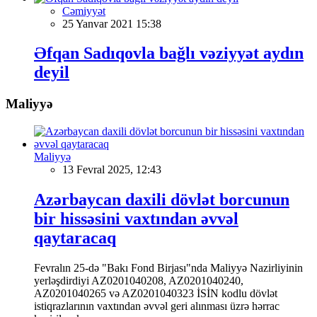
Cəmiyyət
25 Yanvar 2021 15:38
Əfqan Sadıqovla bağlı vəziyyət aydın
deyil
Maliyyə
Maliyyə
13 Fevral 2025, 12:43
Azərbaycan daxili dövlət borcunun
bir hissəsini vaxtından əvvəl
qaytaracaq
Fevralın 25-də "Bakı Fond Birjası"nda Maliyyə Nazirliyinin
yerləşdirdiyi AZ0201040208, AZ0201040240,
AZ0201040265 və AZ0201040323 İSİN kodlu dövlət
istiqrazlarının vaxtından əvvəl geri alınması üzrə hərrac