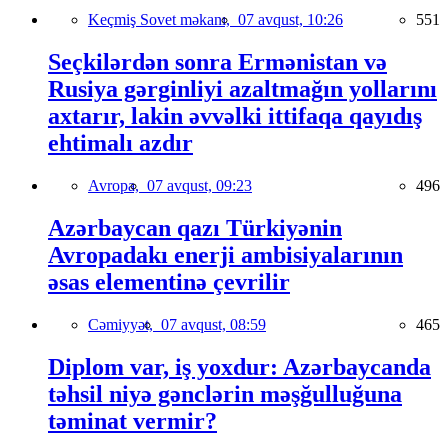
Keçmiş Sovet məkanı,
07 avqust, 10:26
551
Seçkilərdən sonra Ermənistan və
Rusiya gərginliyi azaltmağın yollarını
axtarır, lakin əvvəlki ittifaqa qayıdış
ehtimalı azdır
Avropa,
07 avqust, 09:23
496
Azərbaycan qazı Türkiyənin
Avropadakı enerji ambisiyalarının
əsas elementinə çevrilir
Cəmiyyət,
07 avqust, 08:59
465
Diplom var, iş yoxdur: Azərbaycanda
təhsil niyə gənclərin məşğulluğuna
təminat vermir?