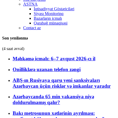
ASTNA
İqtisadiyyat Göstəriciləri
Siyası Monitorinq
Bazarların icmalı
Qarabağ münaqişəsi
Contact az
Son yenilənmə
(4 saat əvvəl)
Məhkəmə icmalı: 6–7 avqust 2026-cı il
Onilliklərə uzanan telefon zəngi
ABŞ-ın Rusiyaya qarşı yeni sanksiyaları
Azərbaycan üçün risklər və imkanlar yaradır
Azərbaycanda 65 min vakansiya niyə
doldurulmamış qalır?
Bakı metrosunun xətlərinin ayrılması: