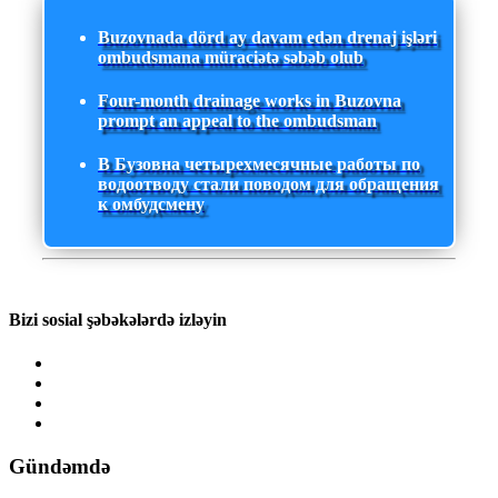
Buzovnada dörd ay davam edən drenaj işləri
ombudsmana müraciətə səbəb olub
Four-month drainage works in Buzovna
prompt an appeal to the ombudsman
В Бузовна четырехмесячные работы по
водоотводу стали поводом для обращения
к омбудсмену
Bizi sosial şəbəkələrdə izləyin
Gündəmdə