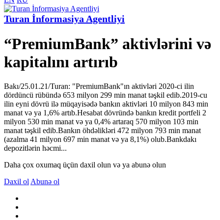
Turan İnformasiya Agentliyi
“PremiumBank” aktivlərini və
kapitalını artırıb
Bakı/25.01.21/Turan: "PremiumBank"ın aktivləri 2020-ci ilin
dördüncü rübündə 653 milyon 299 min manat təşkil edib.2019-cu
ilin eyni dövrü ilə müqayisədə bankın aktivləri 10 milyon 843 min
manat və ya 1,6% artıb.Hesabat dövründə bankın kredit portfeli 2
milyon 530 min manat və ya 0,4% artaraq 570 milyon 103 min
manat təşkil edib.Bankın öhdəlikləri 472 milyon 793 min manat
(azalma 41 milyon 697 min manat və ya 8,1%) olub.Bankdakı
depozitlərin həcmi...
Daha çox oxumaq üçün daxil olun və ya abunə olun
Daxil ol
Abunə ol