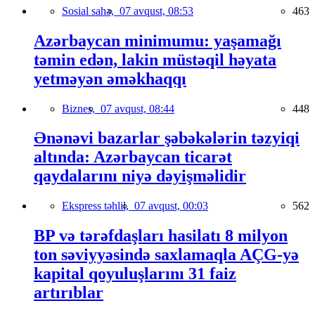
Sosial sahə,
07 avqust, 08:53
463
Azərbaycan minimumu: yaşamağı
təmin edən, lakin müstəqil həyata
yetməyən əməkhaqqı
Biznes,
07 avqust, 08:44
448
Ənənəvi bazarlar şəbəkələrin təzyiqi
altında: Azərbaycan ticarət
qaydalarını niyə dəyişməlidir
Ekspress təhlil,
07 avqust, 00:03
562
BP və tərəfdaşları hasilatı 8 milyon
ton səviyyəsində saxlamaqla AÇG-yə
kapital qoyuluşlarını 31 faiz
artırıblar