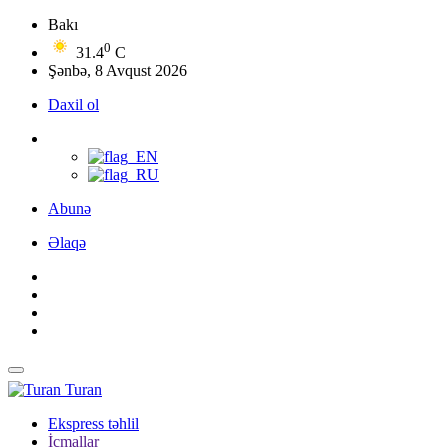
Bakı
0
31.4
C
Şənbə, 8 Avqust 2026
Daxil ol
Abunə
Əlaqə
Turan
Ekspress təhlil
İcmallar