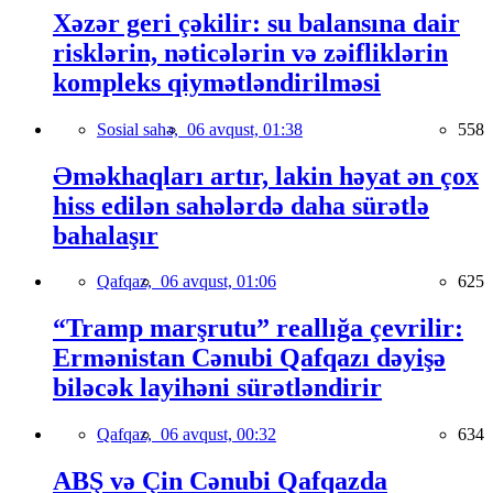
Xəzər geri çəkilir: su balansına dair
risklərin, nəticələrin və zəifliklərin
kompleks qiymətləndirilməsi
Sosial sahə,
06 avqust, 01:38
558
Əməkhaqları artır, lakin həyat ən çox
hiss edilən sahələrdə daha sürətlə
bahalaşır
Qafqaz,
06 avqust, 01:06
625
“Tramp marşrutu” reallığa çevrilir:
Ermənistan Cənubi Qafqazı dəyişə
biləcək layihəni sürətləndirir
Qafqaz,
06 avqust, 00:32
634
ABŞ və Çin Cənubi Qafqazda