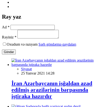
Rəy yaz
Ad *
Rəyiniz *
Oxudum və razıyam
Şərh göndərmə qaydaları
Göndər
Siyasət
25 Yanvar 2021 14:28
İran Azərbaycanın işğaldan azad
edilmiş ərazilərinin bərpasında
iştiraka hazırdır