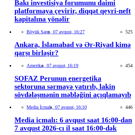
Bakı investisiya forumunu daimi
platformaya çevirir, diqqət qeyri-neft
kapitalına yönəlir
Böyük Şərq,
07 avqust, 16:27
525
Ankara, İslamabad və Ər-Riyad kimə
qarşı birləşir?
Amerika,
07 avqust, 16:19
454
SOFAZ Perunun energetika
sektoruna sərmayə yatırıb, lakin
sövdələşmənin məbləğini açıqlamayıb
Media İcmalı,
07 avqust, 16:10
446
Media icmalı: 6 avqust saat 16:00-dan
7 avqust 2026-cı il saat 16:00-dək