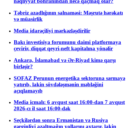
nəqliyyat böhranından necə qaçmaq olar?
Təbriz azadlığının salnaməsi: Məşrutə hərəkatı
və müasirlik
Media idarəçiliyi mərkəzləşdirilir
Bakı investisiya forumunu daimi platformaya
çevirir, diqqət qeyri-neft kapitalına yönəlir
Ankara, İslamabad və Ər-Riyad kimə qarşı
birləşir?
SOFAZ Perunun energetika sektoruna sərmayə
yatırıb, lakin sövdələşmənin məbləğini
açıqlamayıb
Media icmalı: 6 avqust saat 16:00-dan 7 avqust
2026-cı il saat 16:00-dək
Seçkilərdən sonra Ermənistan və Rusiya
gərginliyi azaltmağın yollarını axtarır, lakin