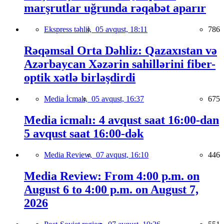
marşrutlar uğrunda rəqabət aparır
Ekspress təhlil,
05 avqust, 18:11
786
Rəqəmsal Orta Dəhliz: Qazaxıstan və
Azərbaycan Xəzərin sahillərini fiber-
optik xətlə birləşdirdi
Media İcmalı,
05 avqust, 16:37
675
Media icmalı: 4 avqust saat 16:00-dan
5 avqust saat 16:00-dək
Media Review,
07 avqust, 16:10
446
Media Review: From 4:00 p.m. on
August 6 to 4:00 p.m. on August 7,
2026