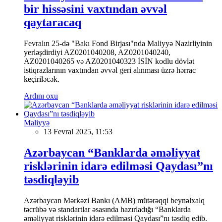
bir hissəsini vaxtından əvvəl
qaytaracaq
Fevralın 25-də "Bakı Fond Birjası"nda Maliyyə Nazirliyinin
yerləşdirdiyi AZ0201040208, AZ0201040240,
AZ0201040265 və AZ0201040323 İSİN kodlu dövlət
istiqrazlarının vaxtından əvvəl geri alınması üzrə hərrac
keçiriləcək.
Ardını oxu
Maliyyə
13 Fevral 2025, 11:53
Azərbaycan “Banklarda əməliyyat
risklərinin idarə edilməsi Qaydası”nı
təsdiqləyib
Azərbaycan Mərkəzi Bankı (AMB) mütərəqqi beynəlxalq
təcrübə və standartlar əsasında hazırladığı “Banklarda
əməliyyat risklərinin idarə edilməsi Qaydası”nı təsdiq edib.