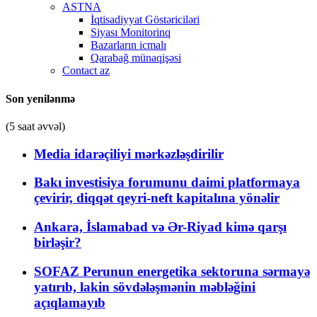
ASTNA
İqtisadiyyat Göstəriciləri
Siyası Monitorinq
Bazarların icmalı
Qarabağ münaqişəsi
Contact az
Son yenilənmə
(5 saat əvvəl)
Media idarəçiliyi mərkəzləşdirilir
Bakı investisiya forumunu daimi platformaya
çevirir, diqqət qeyri-neft kapitalına yönəlir
Ankara, İslamabad və Ər-Riyad kimə qarşı
birləşir?
SOFAZ Perunun energetika sektoruna sərmayə
yatırıb, lakin sövdələşmənin məbləğini
açıqlamayıb