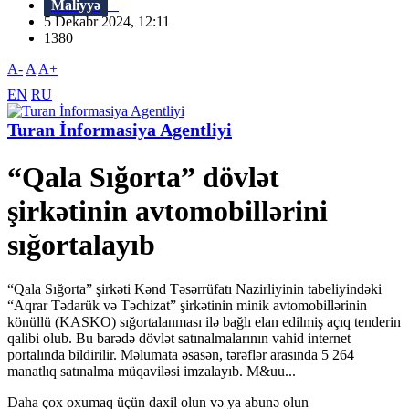
Maliyyə
5 Dekabr 2024, 12:11
1380
A-
A
A+
EN
RU
Turan İnformasiya Agentliyi
“Qala Sığorta” dövlət
şirkətinin avtomobillərini
sığortalayıb
“Qala Sığorta” şirkəti Kənd Təsərrüfatı Nazirliyinin tabeliyindəki
“Aqrar Tədarük və Təchizat” şirkətinin minik avtomobillərinin
könüllü (KASKO) sığortalanması ilə bağlı elan edilmiş açıq tenderin
qalibi olub. Bu barədə dövlət satınalmalarının vahid internet
portalında bildirilir. Məlumata əsasən, tərəflər arasında 5 264
manatlıq satınalma müqaviləsi imzalayıb. M&uu...
Daha çox oxumaq üçün daxil olun və ya abunə olun