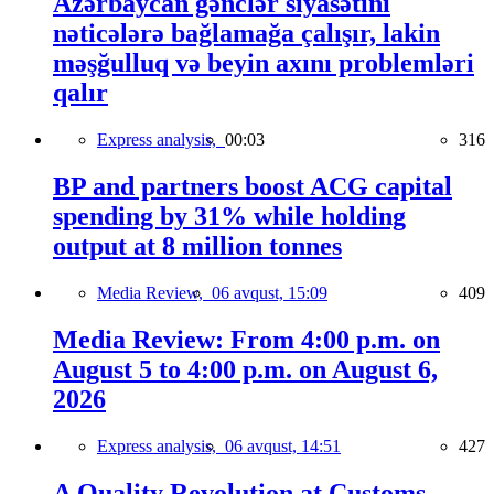
Azərbaycan gənclər siyasətini
nəticələrə bağlamağa çalışır, lakin
məşğulluq və beyin axını problemləri
qalır
Express analysis,
00:03
316
BP and partners boost ACG capital
spending by 31% while holding
output at 8 million tonnes
Media Review,
06 avqust, 15:09
409
Media Review: From 4:00 p.m. on
August 5 to 4:00 p.m. on August 6,
2026
Express analysis,
06 avqust, 14:51
427
A Quality Revolution at Customs —