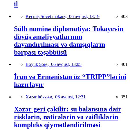
il
Keçmiş Sovet məkanı,
06 avqust, 13:19
403
Sülh naminə diplomatiya: Tokayevin
döyüş əməliyyatlarının
dayandırılması və danışıqların
bərpası təşəbbüsü
Böyük Şərq,
06 avqust, 13:05
401
İran və Ermənistan öz “TRIPP”lərini
hazırlayır
Xəzər hövzəsi,
06 avqust, 12:31
351
Xəzər geri çəkilir: su balansına dair
risklərin, nəticələrin və zəifliklərin
kompleks qiymətləndirilməsi