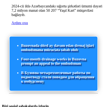
2024-cü ildə Azərbaycandakı sığorta şirkətləri ümumi dəyəri
7,2 milyon manat olan 50 207 “Yaşıl Kart” müqaviləsi
bağlayıb.
Ardını oxu
Buzovnada dörd ay davam edən drenaj işləri
ombudsmana müraciətə səbəb olub
Four-month drainage works in Buzovna
prompt an appeal to the ombudsman
В Бузовна четырехмесячные работы по
водоотводу стали поводом для обращения
к омбудсмену
Bizi sosial şəbəkələrdə izləyin