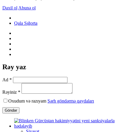
Daxil ol
Abunə ol
Qala Sığorta
Rəy yaz
Ad *
Rəyiniz *
Oxudum və razıyam
Şərh göndərmə qaydaları
Göndər
Siyasət