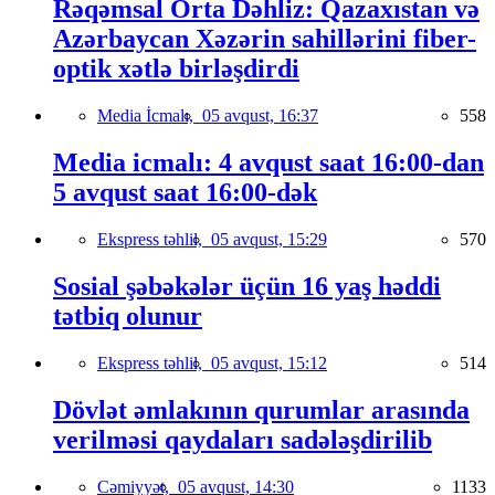
Rəqəmsal Orta Dəhliz: Qazaxıstan və
Azərbaycan Xəzərin sahillərini fiber-
optik xətlə birləşdirdi
Media İcmalı,
05 avqust, 16:37
558
Media icmalı: 4 avqust saat 16:00-dan
5 avqust saat 16:00-dək
Ekspress təhlil,
05 avqust, 15:29
570
Sosial şəbəkələr üçün 16 yaş həddi
tətbiq olunur
Ekspress təhlil,
05 avqust, 15:12
514
Dövlət əmlakının qurumlar arasında
verilməsi qaydaları sadələşdirilib
Cəmiyyət,
05 avqust, 14:30
1133