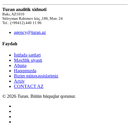
Turan analitik xidməti
Bakı, AZ1010
Süleyman Rəhimov küç.,186, Mən. 24
Tel.: (+99412) 440 11 96
agency@turan.az
Faydalı
İstifadə şərtləri
Məxfilik siyasti
Abunə
Haqqımızda
Bizim mütəxəssislərimiz
Arxiv
CONTACT AZ
© 2026 Turan. Bütün hüquqlar qorunur.