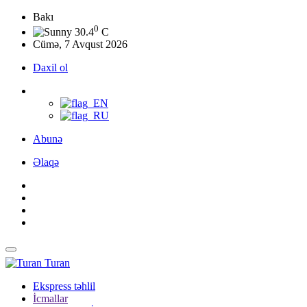
Bakı
0
30.4
C
Cümə, 7 Avqust 2026
Daxil ol
Abunə
Əlaqə
Turan
Ekspress təhlil
İcmallar