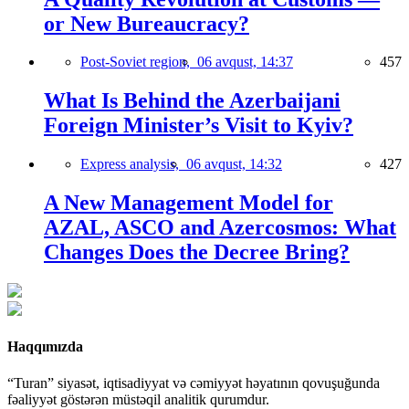
or New Bureaucracy?
Post-Soviet region,
06 avqust, 14:37
457
What Is Behind the Azerbaijani
Foreign Minister’s Visit to Kyiv?
Express analysis,
06 avqust, 14:32
427
A New Management Model for
AZAL, ASCO and Azercosmos: What
Changes Does the Decree Bring?
Haqqımızda
“Turan” siyasət, iqtisadiyyat və cəmiyyət həyatının qovuşuğunda
fəaliyyət göstərən müstəqil analitik qurumdur.