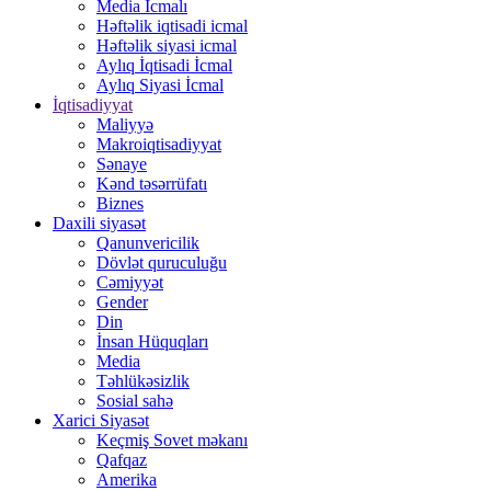
Media İcmalı
Həftəlik iqtisadi icmal
Həftəlik siyasi icmal
Aylıq İqtisadi İcmal
Aylıq Siyasi İcmal
İqtisadiyyat
Maliyyə
Makroiqtisadiyyat
Sənaye
Kənd təsərrüfatı
Biznes
Daxili siyasət
Qanunvericilik
Dövlət quruculuğu
Cəmiyyət
Gender
Din
İnsan Hüquqları
Media
Təhlükəsizlik
Sosial sahə
Xarici Siyasət
Keçmiş Sovet məkanı
Qafqaz
Amerika