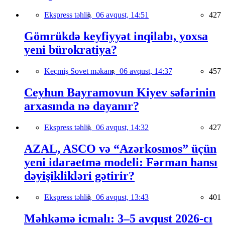
Ekspress təhlil,
06 avqust, 14:51
427
Gömrükdə keyfiyyət inqilabı, yoxsa
yeni bürokratiya?
Keçmiş Sovet məkanı,
06 avqust, 14:37
457
Ceyhun Bayramovun Kiyev səfərinin
arxasında nə dayanır?
Ekspress təhlil,
06 avqust, 14:32
427
AZAL, ASCO və “Azərkosmos” üçün
yeni idarəetmə modeli: Fərman hansı
dəyişiklikləri gətirir?
Ekspress təhlil,
06 avqust, 13:43
401
Məhkəmə icmalı: 3–5 avqust 2026-cı