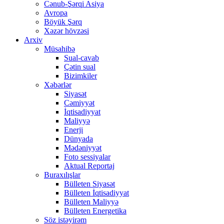
Cənub-Şərqi Asiya
Avropa
Böyük Şərq
Xəzər hövzəsi
Arxiv
Müsahibə
Sual-cavab
Çətin sual
Bizimkiler
Xəbərlər
Siyasət
Cəmiyyət
İqtisadiyyat
Maliyyə
Enerji
Dünyada
Mədəniyyət
Foto sessiyalar
Aktual Reportaj
Buraxılışlar
Bülleten Siyasət
Bülleten İqtisadiyyat
Bülleten Maliyyə
Bülleten Energetika
Söz istəyirəm