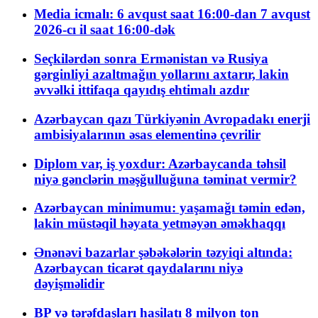
Media icmalı: 6 avqust saat 16:00-dan 7 avqust
2026-cı il saat 16:00-dək
Seçkilərdən sonra Ermənistan və Rusiya
gərginliyi azaltmağın yollarını axtarır, lakin
əvvəlki ittifaqa qayıdış ehtimalı azdır
Azərbaycan qazı Türkiyənin Avropadakı enerji
ambisiyalarının əsas elementinə çevrilir
Diplom var, iş yoxdur: Azərbaycanda təhsil
niyə gənclərin məşğulluğuna təminat vermir?
Azərbaycan minimumu: yaşamağı təmin edən,
lakin müstəqil həyata yetməyən əməkhaqqı
Ənənəvi bazarlar şəbəkələrin təzyiqi altında:
Azərbaycan ticarət qaydalarını niyə
dəyişməlidir
BP və tərəfdaşları hasilatı 8 milyon ton