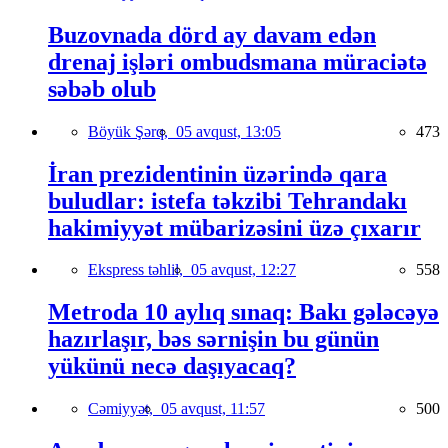
Buzovnada dörd ay davam edən
drenaj işləri ombudsmana müraciətə
səbəb olub
Böyük Şərq,
05 avqust, 13:05
473
İran prezidentinin üzərində qara
buludlar: istefa təkzibi Tehrandakı
hakimiyyət mübarizəsini üzə çıxarır
Ekspress təhlil,
05 avqust, 12:27
558
Metroda 10 aylıq sınaq: Bakı gələcəyə
hazırlaşır, bəs sərnişin bu günün
yükünü necə daşıyacaq?
Cəmiyyət,
05 avqust, 11:57
500