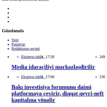
Gündəmdə
Yeni
Populyar
Redaktorun seçimi
Ekspress təhlil,
17:28
249
Media idarəçiliyi mərkəzləşdirilir
Ekspress təhlil,
17:00
230
Bakı investisiya forumunu daimi
platformaya çevirir, diqqət qeyri-neft
kapitalına yönəlir