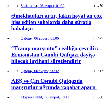
Sosial sahə,
06 avqust, 01:38
450
Əməkhaqları artır, lakin həyat ən çox
hiss edilən sahələrdə daha sürətlə
bahalaşır
Qafqaz,
06 avqust, 01:06
477
“Tramp marşrutu” reallığa çevrilir:
Ermənistan Cənubi Qafqazı dəyişə
biləcək layihəni sürətləndirir
Qafqaz,
06 avqust, 00:32
513
ABŞ və Çin Cənubi Qafqazda
marşrutlar uğrunda rəqabət aparır
Ekspress təhlil,
05 avqust, 18:11
666