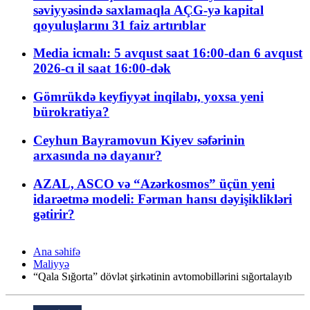
səviyyəsində saxlamaqla AÇG-yə kapital
qoyuluşlarını 31 faiz artırıblar
Media icmalı: 5 avqust saat 16:00-dan 6 avqust
2026-cı il saat 16:00-dək
Gömrükdə keyfiyyət inqilabı, yoxsa yeni
bürokratiya?
Ceyhun Bayramovun Kiyev səfərinin
arxasında nə dayanır?
AZAL, ASCO və “Azərkosmos” üçün yeni
idarəetmə modeli: Fərman hansı dəyişiklikləri
gətirir?
Ana səhifə
Maliyyə
“Qala Sığorta” dövlət şirkətinin avtomobillərini sığortalayıb