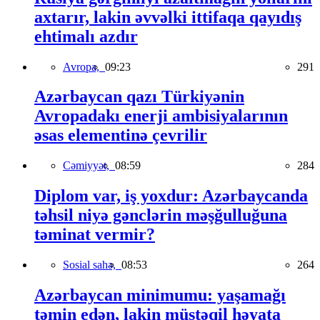
axtarır, lakin əvvəlki ittifaqa qayıdış
ehtimalı azdır
Avropa,
09:23
291
Azərbaycan qazı Türkiyənin
Avropadakı enerji ambisiyalarının
əsas elementinə çevrilir
Cəmiyyət,
08:59
284
Diplom var, iş yoxdur: Azərbaycanda
təhsil niyə gənclərin məşğulluğuna
təminat vermir?
Sosial sahə,
08:53
264
Azərbaycan minimumu: yaşamağı
təmin edən, lakin müstəqil həyata