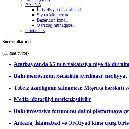
ASTNA
İqtisadiyyat Göstəriciləri
Siyası Monitorinq
Bazarların icmalı
Qarabağ münaqişəsi
Contact az
Son yenilənmə
(11 saat əvvəl)
Azərbaycanda 65 min vakansiya niyə doldurulm
Bakı metrosunun xətlərinin ayrılması: nəqliyya
Təbriz azadlığının salnaməsi: Məşrutə hərəkatı v
Media idarəçiliyi mərkəzləşdirilir
Bakı investisiya forumunu daimi platformaya çevi
Ankara, İslamabad və Ər-Riyad kimə qarşı birlə