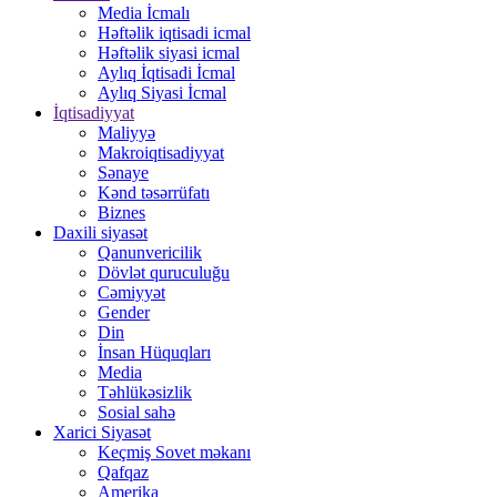
Media İcmalı
Həftəlik iqtisadi icmal
Həftəlik siyasi icmal
Aylıq İqtisadi İcmal
Aylıq Siyasi İcmal
İqtisadiyyat
Maliyyə
Makroiqtisadiyyat
Sənaye
Kənd təsərrüfatı
Biznes
Daxili siyasət
Qanunvericilik
Dövlət quruculuğu
Cəmiyyət
Gender
Din
İnsan Hüquqları
Media
Təhlükəsizlik
Sosial sahə
Xarici Siyasət
Keçmiş Sovet məkanı
Qafqaz
Amerika