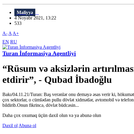
Maliyyə
4 Noyabr 2021, 13:22
533
A-
A
A+
EN
RU
Turan İnformasiya Agentliyi
“Rüsum və aksizlərin artırılmas
etdirir”, - Qubad İbadoğlu
Bakı/04.11.21/Turan: Baş verənlər onu deməyə əsas verir ki, hökumət 
çox sektorlar, o cümlədən pullu dövlət xidmətlər, avtomobil və telefon i
bildirib.Onun fikrincə, dövlət büdcəsin...
Daha çox oxumaq üçün daxil olun və ya abunə olun
Daxil ol
Abunə ol