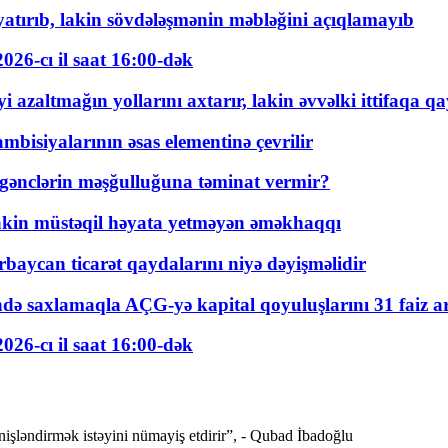
tırıb, lakin sövdələşmənin məbləğini açıqlamayıb
026-cı il saat 16:00-dək
 azaltmağın yollarını axtarır, lakin əvvəlki ittifaqa qa
bisiyalarının əsas elementinə çevrilir
 gənclərin məşğulluğuna təminat vermir?
kin müstəqil həyata yetməyən əməkhaqqı
rbaycan ticarət qaydalarını niyə dəyişməlidir
ində saxlamaqla AÇG-yə kapital qoyuluşlarını 31 faiz ar
026-cı il saat 16:00-dək
nişləndirmək istəyini nümayiş etdirir”, - Qubad İbadoğlu