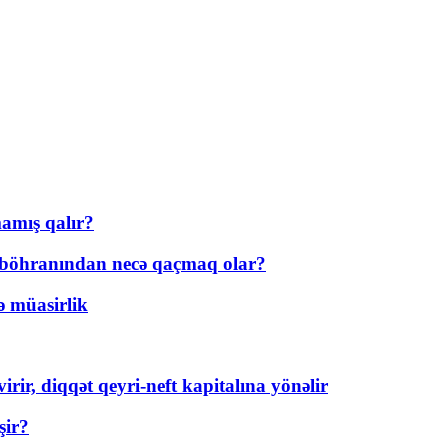
amış qalır?
t böhranından necə qaçmaq olar?
ə müasirlik
rir, diqqət qeyri-neft kapitalına yönəlir
şir?