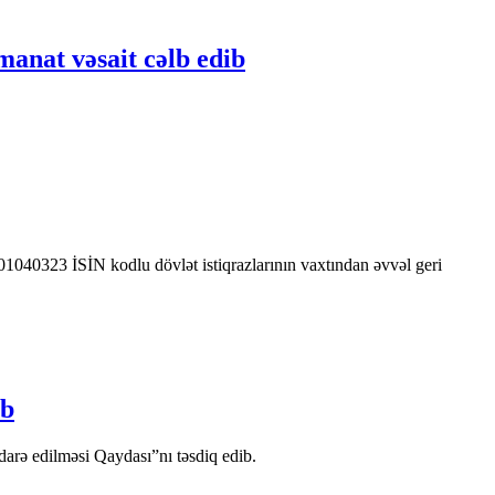
manat vəsait cəlb edib
0323 İSİN kodlu dövlət istiqrazlarının vaxtından əvvəl geri
ib
arə edilməsi Qaydası”nı təsdiq edib.