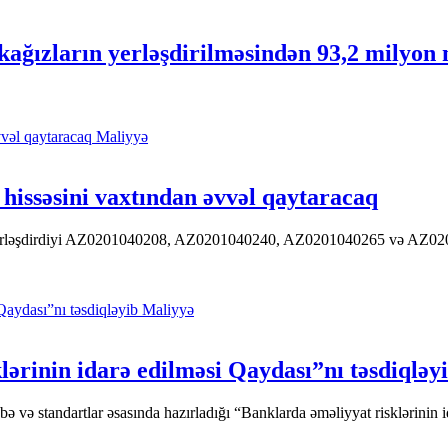
ağızların yerləşdirilməsindən 93,2 milyon 
Maliyyə
hissəsini vaxtından əvvəl qaytaracaq
 yerləşdirdiyi AZ0201040208, AZ0201040240, AZ0201040265 və AZ020104
Maliyyə
ərinin idarə edilməsi Qaydası”nı təsdiqləy
ə standartlar əsasında hazırladığı “Banklarda əməliyyat risklərinin id