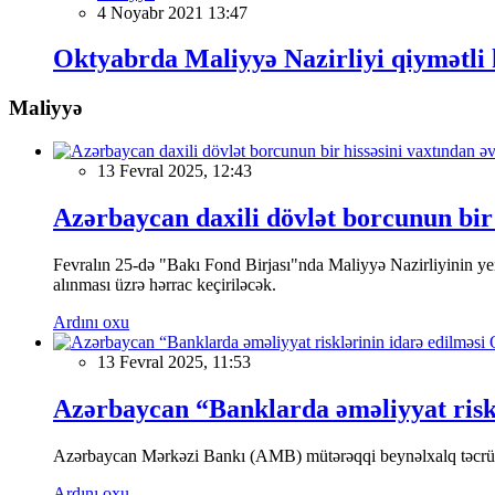
4 Noyabr 2021 13:47
Oktyabrda Maliyyə Nazirliyi qiymətli k
Maliyyə
13 Fevral 2025, 12:43
Azərbaycan daxili dövlət borcunun bir 
Fevralın 25-də "Bakı Fond Birjası"nda Maliyyə Nazirliyinin
alınması üzrə hərrac keçiriləcək.
Ardını oxu
13 Fevral 2025, 11:53
Azərbaycan “Banklarda əməliyyat riskl
Azərbaycan Mərkəzi Bankı (AMB) mütərəqqi beynəlxalq təcrübə v
Ardını oxu