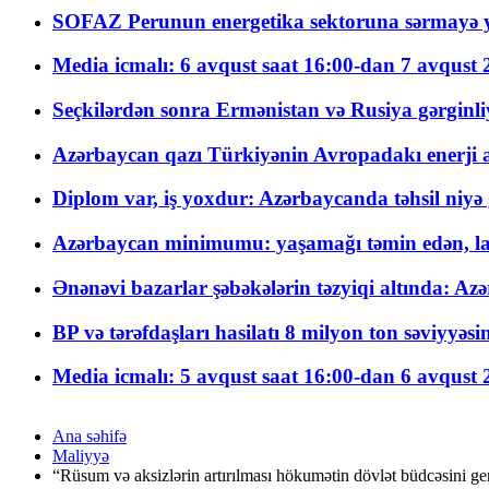
SOFAZ Perunun energetika sektoruna sərmayə ya
Media icmalı: 6 avqust saat 16:00-dan 7 avqust 2
Seçkilərdən sonra Ermənistan və Rusiya gərginliyi
Azərbaycan qazı Türkiyənin Avropadakı enerji am
Diplom var, iş yoxdur: Azərbaycanda təhsil niyə
Azərbaycan minimumu: yaşamağı təmin edən, la
Ənənəvi bazarlar şəbəkələrin təzyiqi altında: Azə
BP və tərəfdaşları hasilatı 8 milyon ton səviyyəs
Media icmalı: 5 avqust saat 16:00-dan 6 avqust 2
Ana səhifə
Maliyyə
“Rüsum və aksizlərin artırılması hökumətin dövlət büdcəsini ge