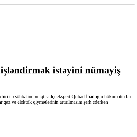
işləndirmək istəyini nümayiş
biri ilə söhbətindən iqtisadçı ekspert Qubad İbadoğlu hökumətin bir
ar qaz və elektrik qiymətlərinin artırılmasını şərh edərkən