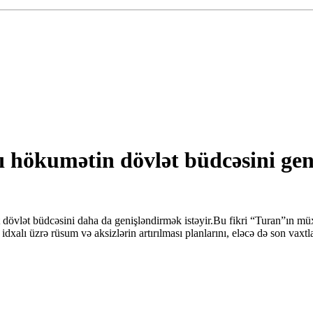
ı hökumətin dövlət büdcəsini gen
dövlət büdcəsini daha da genişləndirmək istəyir.Bu fikri “Turan”ın müx
dxalı üzrə rüsum və aksizlərin artırılması planlarını, eləcə də son vaxtl