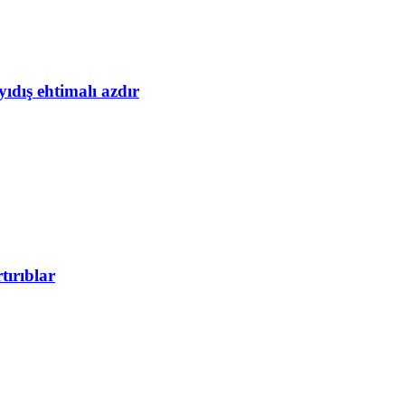
yıdış ehtimalı azdır
tırıblar