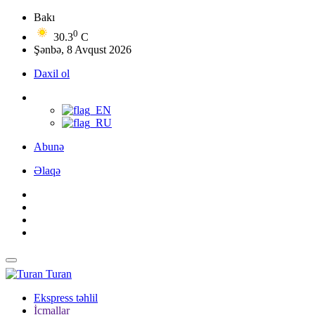
Bakı
0
30.3
C
Şənbə, 8 Avqust 2026
Daxil ol
Abunə
Əlaqə
Turan
Ekspress təhlil
İcmallar