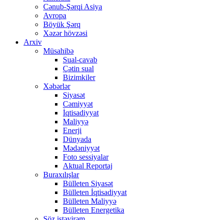
Cənub-Şərqi Asiya
Avropa
Böyük Şərq
Xəzər hövzəsi
Arxiv
Müsahibə
Sual-cavab
Çətin sual
Bizimkiler
Xəbərlər
Siyasət
Cəmiyyət
İqtisadiyyat
Maliyyə
Enerji
Dünyada
Mədəniyyət
Foto sessiyalar
Aktual Reportaj
Buraxılışlar
Bülleten Siyasət
Bülleten İqtisadiyyat
Bülleten Maliyyə
Bülleten Energetika
Söz istəyirəm