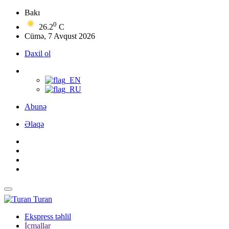
Bakı
0
26.2
C
Cümə, 7 Avqust 2026
Daxil ol
Abunə
Əlaqə
Turan
Ekspress təhlil
İcmallar