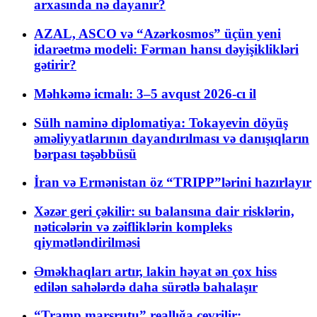
arxasında nə dayanır?
AZAL, ASCO və “Azərkosmos” üçün yeni
idarəetmə modeli: Fərman hansı dəyişiklikləri
gətirir?
Məhkəmə icmalı: 3–5 avqust 2026-cı il
Sülh naminə diplomatiya: Tokayevin döyüş
əməliyyatlarının dayandırılması və danışıqların
bərpası təşəbbüsü
İran və Ermənistan öz “TRIPP”lərini hazırlayır
Xəzər geri çəkilir: su balansına dair risklərin,
nəticələrin və zəifliklərin kompleks
qiymətləndirilməsi
Əməkhaqları artır, lakin həyat ən çox hiss
edilən sahələrdə daha sürətlə bahalaşır
“Tramp marşrutu” reallığa çevrilir: