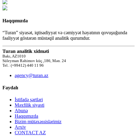
Haqqımızda
“Turan” siyasət, iqtisadiyyat və cəmiyyət həyatının qovuşuğunda
fəaliyyət göstərən müstəqil analitik qurumdur.
Turan analitik xidməti
Bakı, AZ1010
Süleyman Rəhimov küç.,186, Mən. 24
Tel.: (+99412) 440 11 96
agency@turan.az
Faydalı
İstifadə şərtləri
Məxfilik siyasti
Abunə
Haqqımızda
Bizim mütəxəssislərimiz
Arxiv
CONTACT AZ