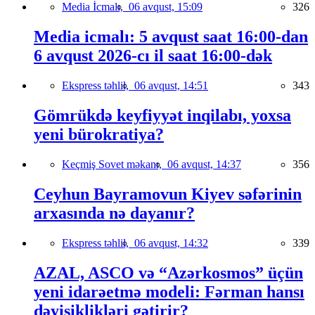
Media İcmalı,
06 avqust, 15:09
326
Media icmalı: 5 avqust saat 16:00-dan
6 avqust 2026-cı il saat 16:00-dək
Ekspress təhlil,
06 avqust, 14:51
343
Gömrükdə keyfiyyət inqilabı, yoxsa
yeni bürokratiya?
Keçmiş Sovet məkanı,
06 avqust, 14:37
356
Ceyhun Bayramovun Kiyev səfərinin
arxasında nə dayanır?
Ekspress təhlil,
06 avqust, 14:32
339
AZAL, ASCO və “Azərkosmos” üçün
yeni idarəetmə modeli: Fərman hansı
dəyişiklikləri gətirir?