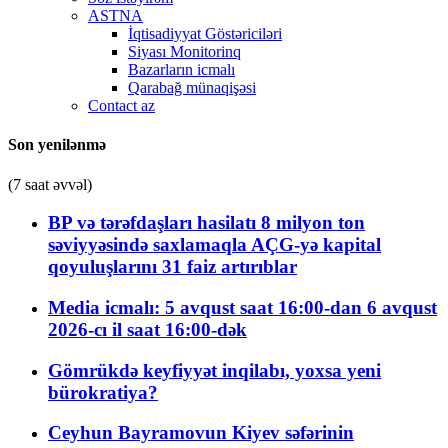
ASTNA
İqtisadiyyat Göstəriciləri
Siyası Monitorinq
Bazarların icmalı
Qarabağ münaqişəsi
Contact az
Son yenilənmə
(7 saat əvvəl)
BP və tərəfdaşları hasilatı 8 milyon ton
səviyyəsində saxlamaqla AÇG-yə kapital
qoyuluşlarını 31 faiz artırıblar
Media icmalı: 5 avqust saat 16:00-dan 6 avqust
2026-cı il saat 16:00-dək
Gömrükdə keyfiyyət inqilabı, yoxsa yeni
bürokratiya?
Ceyhun Bayramovun Kiyev səfərinin