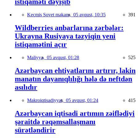
istiqaməti dəyişib
Keçmiş Sovet məkanı,
05 avqust, 10:35
391
Wildberries anbarlarına zərbələr:
Ukrayna Rusiyaya təzyiqin yeni
istiqamətini açır
Maliyyə,
05 avqust, 01:28
525
Azərbaycan ehtiyatlarını artırır, lakin
manatın dayanıqlılığı hələ də neftdən
asılıdır
Makroiqtisadiyyat,
05 avqust, 01:24
415
Azərbaycan iqtisadi artımın zəiflədiyi
şəraitdə rəqəmsallaşmanı
sürətləndirir