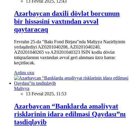
13 Fevral 2025, 12:43
Azərbaycan daxili dövlət borcunun
bir hissəsini vaxtından əvvəl
qaytaracaq
Fevralın 25-də "Bakı Fond Birjası"nda Maliyyə Nazirliyinin
yerləşdirdiyi AZ0201040208, AZ0201040240,
AZ0201040265 və AZ0201040323 İSİN kodlu dövlət
istiqrazlarının vaxtından əvvəl geri alınması üzrə hərrac
keçiriləcək.
Ardını oxu
Maliyyə
13 Fevral 2025, 11:53
Azərbaycan “Banklarda əməliyyat
risklərinin idarə edilməsi Qaydası”nı
təsdiqləyib