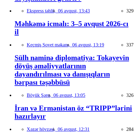
Ekspress təhlil,
06 avqust, 13:43
329
Məhkəmə icmalı: 3–5 avqust 2026-cı
il
Keçmiş Sovet məkanı,
06 avqust, 13:19
337
Sülh naminə diplomatiya: Tokayevin
döyüş əməliyyatlarının
dayandırılması və danışıqların
bərpası təşəbbüsü
Böyük Şərq,
06 avqust, 13:05
326
İran və Ermənistan öz “TRIPP”lərini
hazırlayır
Xəzər hövzəsi,
06 avqust, 12:31
284