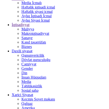
Media İcmalı
Həftəlik iqtisadi icmal
Həftəlik siyasi icmal
Aylıq İqtisadi İcmal
Aylıq Siyasi İcmal
İqtisadiyyat
Maliyyə
Makroiqtisadiyyat
Sənaye
Kənd təsərrüfatı
Biznes
Daxili siyasət
Qanunvericilik
Dövlət quruculuğu
Cəmiyyət
Gender
Din
İnsan Hüquqları
Media
Təhlükəsizlik
Sosial sahə
Xarici Siyasət
Keçmiş Sovet məkanı
Qafqaz
Amerika