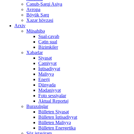
Cənub-Şərqi Asiya
Avropa
Böyük Şərq
Xəzər hövzəsi
Arxiv
Müsahibə
Sual-cavab
Çətin sual
Bizimkiler
Xəbərlər
Siyasət
Cəmiyyət
İqtisadiyyat
Maliyyə
Enerji
Dünyada
Mədəniyyət
Foto sessiyalar
Aktual Reportaj
Buraxılışlar
Bülleten Siyasət
Bülleten İqtisadiyyat
Bülleten Maliyyə
Bülleten Energetika
Söz istəyirəm