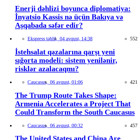
Enerji dəhlizi boyunca diplomatiya:
İnyatsio Kassis nə üçün Bakıya və
Aşqabada səfər edir?
Ekspress təhlil,
04 avqust, 14:38
552
İstehsalat qəzalarına qarşı yeni
sığorta modeli: sistem yenilənir,
risklər azalacaqmı?
Caucasus,
06 avqust, 01:06
421
The Trump Route Takes Shape:
Armenia Accelerates a Project That
Could Transform the South Caucasus
Caucasus,
06 avqust, 00:32
457
The United States and China Are