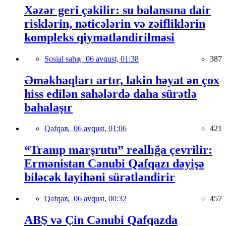
Xəzər geri çəkilir: su balansına dair
risklərin, nəticələrin və zəifliklərin
kompleks qiymətləndirilməsi
Sosial sahə,
06 avqust, 01:38
387
Əməkhaqları artır, lakin həyat ən çox
hiss edilən sahələrdə daha sürətlə
bahalaşır
Qafqaz,
06 avqust, 01:06
421
“Tramp marşrutu” reallığa çevrilir:
Ermənistan Cənubi Qafqazı dəyişə
biləcək layihəni sürətləndirir
Qafqaz,
06 avqust, 00:32
457
ABŞ və Çin Cənubi Qafqazda