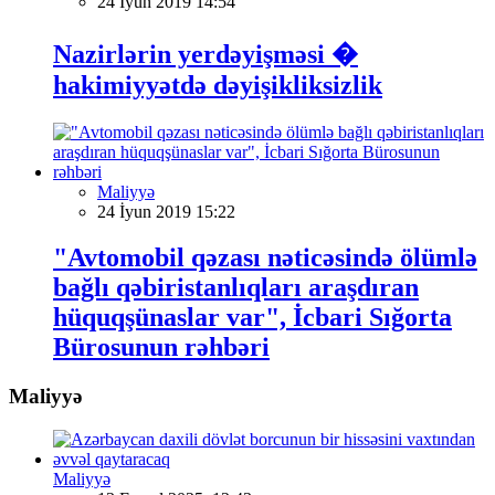
24 İyun 2019 14:54
Nazirlərin yerdəyişməsi �
hakimiyyətdə dəyişikliksizlik
Maliyyə
24 İyun 2019 15:22
"Avtomobil qəzası nəticəsində ölümlə
bağlı qəbiristanlıqları araşdıran
hüquqşünaslar var", İcbari Sığorta
Bürosunun rəhbəri
Maliyyə
Maliyyə