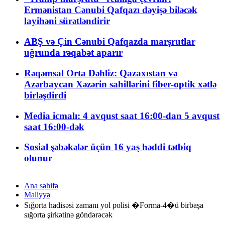
Ermənistan Cənubi Qafqazı dəyişə biləcək
layihəni sürətləndirir
ABŞ və Çin Cənubi Qafqazda marşrutlar
uğrunda rəqabət aparır
Rəqəmsal Orta Dəhliz: Qazaxıstan və
Azərbaycan Xəzərin sahillərini fiber-optik xətlə
birləşdirdi
Media icmalı: 4 avqust saat 16:00-dan 5 avqust
saat 16:00-dək
Sosial şəbəkələr üçün 16 yaş həddi tətbiq
olunur
Ana səhifə
Maliyyə
Sığorta hadisəsi zamanı yol polisi �Forma-4�ü birbaşa
sığorta şirkətinə göndərəcək