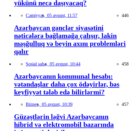
yükünü necə daşıyacaq?
Cəmiyyət,
05 avqust, 11:57
446
Azərbaycan gənclər siyasətini
nəticələrə bağlamağa çalışır, lakin
məşğulluq və beyin axını problemləri
qalır
Sosial sahə,
05 avqust, 10:44
458
Azərbaycanın kommunal hesabı:
vətəndaşlar daha çox ödəyirlər, bəs
keyfiyyət tələb edə bilirlərmi?
Biznes,
05 avqust, 10:39
457
Güzəştlərin ləğvi Azərbaycanın
hibrid və elektromobil bazarında