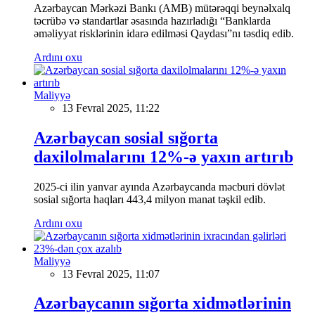
Azərbaycan Mərkəzi Bankı (AMB) mütərəqqi beynəlxalq
təcrübə və standartlar əsasında hazırladığı “Banklarda
əməliyyat risklərinin idarə edilməsi Qaydası”nı təsdiq edib.
Ardını oxu
Maliyyə
13 Fevral 2025, 11:22
Azərbaycan sosial sığorta
daxilolmalarını 12%-ə yaxın artırıb
2025-ci ilin yanvar ayında Azərbaycanda məcburi dövlət
sosial sığorta haqları 443,4 milyon manat təşkil edib.
Ardını oxu
Maliyyə
13 Fevral 2025, 11:07
Azərbaycanın sığorta xidmətlərinin