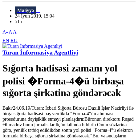
Maliyyə
24 İyun 2019, 15:04
515
A-
A
A+
EN
RU
Turan İnformasiya Agentliyi
Sığorta hadisəsi zamanı yol
polisi �Forma-4�ü birbaşa
sığorta şirkətinə göndərəcək
Bakı/24.06.19/Turan: İcbari Sığorta Bürosu Daxili İşlər Nazirliyi ilə
birgə sığorta hadisəsi baş verdikdə "Forma-4"ün alınması
proseduruna dəyişiklik etməyi planlaşdırır.Büronun direktoru Rəşad
Əhmədov bunu jurnalistlər üçün təlimdə bildirib.Onun sözlərinə
görə, yenilik tətbiq edildikdən sonra yol polisi "Forma-4"ü elektron
formada birbaşa sığorta şirkətinə göndərəcək."Bu, vətəndaşların