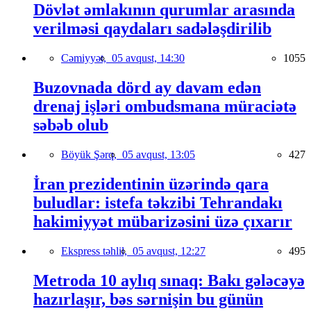
Dövlət əmlakının qurumlar arasında
verilməsi qaydaları sadələşdirilib
Cəmiyyət,
05 avqust, 14:30
1055
Buzovnada dörd ay davam edən
drenaj işləri ombudsmana müraciətə
səbəb olub
Böyük Şərq,
05 avqust, 13:05
427
İran prezidentinin üzərində qara
buludlar: istefa təkzibi Tehrandakı
hakimiyyət mübarizəsini üzə çıxarır
Ekspress təhlil,
05 avqust, 12:27
495
Metroda 10 aylıq sınaq: Bakı gələcəyə
hazırlaşır, bəs sərnişin bu günün