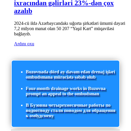
ixracından gəlirləri 23%-dən çox
azalıb
2024-cü ildə Azərbaycandakı sığorta şirkətləri ümumi dəyəri
7,2 milyon manat olan 50 207 “Yaşıl Kart” müqaviləsi
bağlayıb.
Ardını oxu
Buzovnada dörd ay davam edən drenaj işləri
ombudsmana müraciətə səbəb olub
Four-month drainage works in Buzovna
prompt an appeal to the ombudsman
В Бузовна четырехмесячные работы по
водоотводу стали поводом для обращения
к омбудсмену