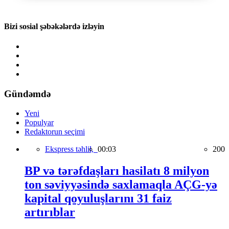
Bizi sosial şəbəkələrdə izləyin
Gündəmdə
Yeni
Populyar
Redaktorun seçimi
Ekspress təhlil,
00:03
200
BP və tərəfdaşları hasilatı 8 milyon
ton səviyyəsində saxlamaqla AÇG-yə
kapital qoyuluşlarını 31 faiz
artırıblar