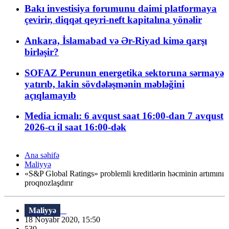
Bakı investisiya forumunu daimi platformaya
çevirir, diqqət qeyri-neft kapitalına yönəlir
Ankara, İslamabad və Ər-Riyad kimə qarşı
birləşir?
SOFAZ Perunun energetika sektoruna sərmayə
yatırıb, lakin sövdələşmənin məbləğini
açıqlamayıb
Media icmalı: 6 avqust saat 16:00-dan 7 avqust
2026-cı il saat 16:00-dək
Ana səhifə
Maliyyə
«S&P Global Ratings» problemli kreditlərin həcminin artımını
proqnozlaşdırır
Maliyyə
18 Noyabr 2020, 15:50
530