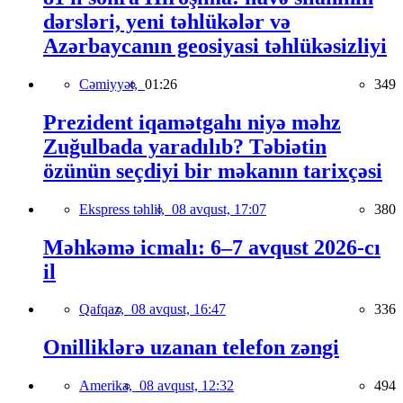
dərsləri, yeni təhlükələr və
Azərbaycanın geosiyasi təhlükəsizliyi
Cəmiyyət,
01:26
349
Prezident iqamətgahı niyə məhz
Zuğulbada yaradılıb? Təbiətin
özünün seçdiyi bir məkanın tarixçəsi
Ekspress təhlil,
08 avqust, 17:07
380
Məhkəmə icmalı: 6–7 avqust 2026-cı
il
Qafqaz,
08 avqust, 16:47
336
Onilliklərə uzanan telefon zəngi
Amerika,
08 avqust, 12:32
494