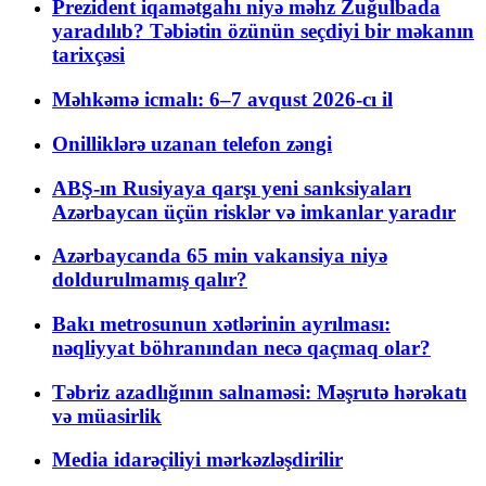
Prezident iqamətgahı niyə məhz Zuğulbada
yaradılıb? Təbiətin özünün seçdiyi bir məkanın
tarixçəsi
Məhkəmə icmalı: 6–7 avqust 2026-cı il
Onilliklərə uzanan telefon zəngi
ABŞ-ın Rusiyaya qarşı yeni sanksiyaları
Azərbaycan üçün risklər və imkanlar yaradır
Azərbaycanda 65 min vakansiya niyə
doldurulmamış qalır?
Bakı metrosunun xətlərinin ayrılması:
nəqliyyat böhranından necə qaçmaq olar?
Təbriz azadlığının salnaməsi: Məşrutə hərəkatı
və müasirlik
Media idarəçiliyi mərkəzləşdirilir