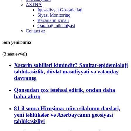
ASTNA
İqtisadiyyat Göstəriciləri
Siyası Monitorinq
Bazarların icmalı
Qarabağ münaqişəsi
Contact az
Son yenilənmə
(3 saat əvvəl)
Xəzərin sahilləri kimindir? Sanitar-epidemioloji
təhlükəsizlik, dövlət məsuliyyəti və vətəndaş
davranışı
Qonşudan çox istehsal edirik, ondan daha
baha alırıq
81 il sonra Hiroşima: nüvə silahının dərsləri,
yeni təhlükələr və Azərbaycanın geosiyasi
təhlükəsizliyi