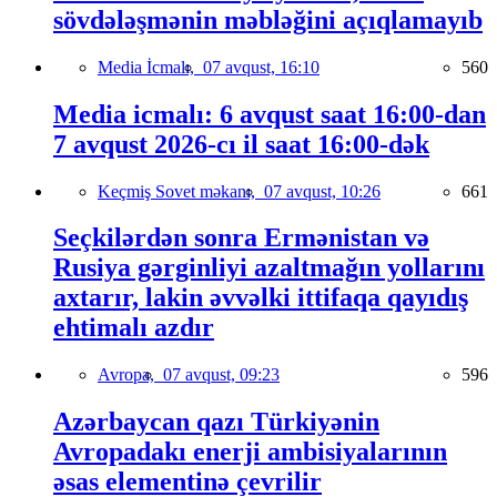
sövdələşmənin məbləğini açıqlamayıb
Media İcmalı,
07 avqust, 16:10
560
Media icmalı: 6 avqust saat 16:00-dan
7 avqust 2026-cı il saat 16:00-dək
Keçmiş Sovet məkanı,
07 avqust, 10:26
661
Seçkilərdən sonra Ermənistan və
Rusiya gərginliyi azaltmağın yollarını
axtarır, lakin əvvəlki ittifaqa qayıdış
ehtimalı azdır
Avropa,
07 avqust, 09:23
596
Azərbaycan qazı Türkiyənin
Avropadakı enerji ambisiyalarının
əsas elementinə çevrilir