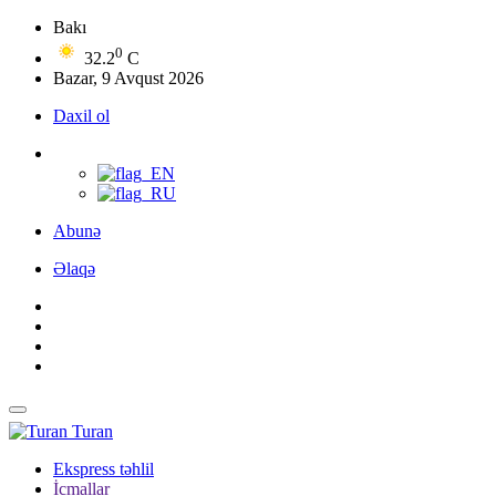
Bakı
0
32.2
C
Bazar, 9 Avqust 2026
Daxil ol
Abunə
Əlaqə
Turan
Ekspress təhlil
İcmallar