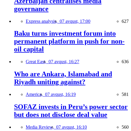
Azerbaijan centralises media
governance
Express analysis,
07 avqust, 17:00
627
Baku turns investment forum into
permanent platform in push for non-
oil capital
Great East,
07 avqust, 16:27
636
Who are Ankara, Islamabad and
Riyadh uniting against?
America,
07 avqust, 16:19
581
SOFAZ invests in Peru’s power sector
but does not disclose deal value
Media Review,
07 avqust, 16:10
560