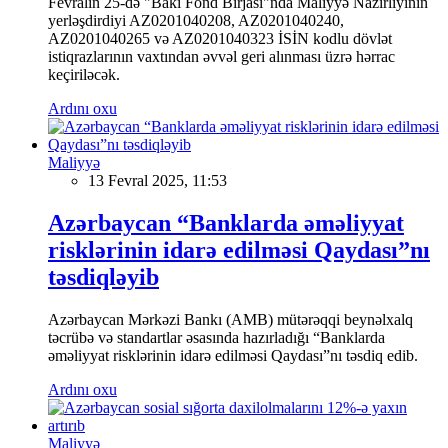
Fevralın 25-də "Bakı Fond Birjası"nda Maliyyə Nazirliyinin
yerləşdirdiyi AZ0201040208, AZ0201040240,
AZ0201040265 və AZ0201040323 İSİN kodlu dövlət
istiqrazlarının vaxtından əvvəl geri alınması üzrə hərrac
keçiriləcək.
Ardını oxu
Maliyyə
13 Fevral 2025, 11:53
Azərbaycan “Banklarda əməliyyat
risklərinin idarə edilməsi Qaydası”nı
təsdiqləyib
Azərbaycan Mərkəzi Bankı (AMB) mütərəqqi beynəlxalq
təcrübə və standartlar əsasında hazırladığı “Banklarda
əməliyyat risklərinin idarə edilməsi Qaydası”nı təsdiq edib.
Ardını oxu
Maliyyə