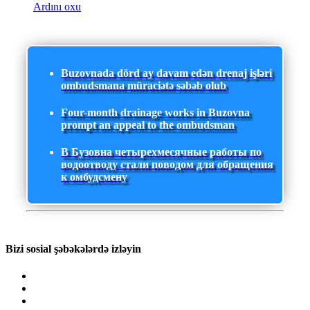
Ardını oxu
Buzovnada dörd ay davam edən drenaj işləri
ombudsmana müraciətə səbəb olub
Four-month drainage works in Buzovna
prompt an appeal to the ombudsman
В Бузовна четырехмесячные работы по
водоотводу стали поводом для обращения
к омбудсмену
Bizi sosial şəbəkələrdə izləyin