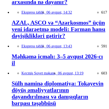
arxasında nə dayanır?
Ekspress təhlil,
06 avqust, 14:32
617
AZAL, ASCO və “Azərkosmos” üçün
yeni idarəetmə modeli: Fərman hansı
dəyişiklikləri gətirir?
Ekspress təhlil,
06 avqust, 13:43
591
Məhkəmə icmalı: 3–5 avqust 2026-cı
il
Keçmiş Sovet məkanı,
06 avqust, 13:19
603
Sülh naminə diplomatiya: Tokayevin
döyüş əməliyyatlarının
dayandırılması və danışıqların
bərpası təşəbbüsü