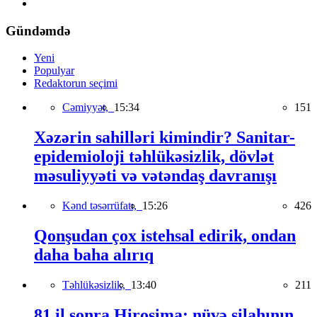
Gündəmdə
Yeni
Populyar
Redaktorun seçimi
Cəmiyyət,
15:34
151
Xəzərin sahilləri kimindir? Sanitar-
epidemioloji təhlükəsizlik, dövlət
məsuliyyəti və vətəndaş davranışı
Kənd təsərrüfatı,
15:26
426
Qonşudan çox istehsal edirik, ondan
daha baha alırıq
Təhlükəsizlik,
13:40
211
81 il sonra Hiroşima: nüvə silahının