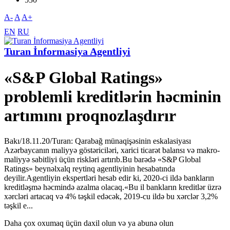
A-
A
A+
EN
RU
Turan İnformasiya Agentliyi
«S&P Global Ratings»
problemli kreditlərin həcminin
artımını proqnozlaşdırır
Bakı/18.11.20/Turan: Qarabağ münaqişəsinin eskalasiyası
Azərbaycanın maliyyə göstəriciləri, xarici ticarət balansı və makro-
maliyyə sabitliyi üçün riskləri artırıb.Bu barədə «S&P Global
Ratings» beynəlxalq reytinq agentliyinin hesabatında
deyilir.Agentliyin ekspertləri hesab edir ki, 2020-ci ildə bankların
kreditləşmə həcmində azalma olacaq.«Bu il bankların kreditlər üzrə
xərcləri artacaq və 4% təşkil edəcək, 2019-cu ildə bu xərclər 3,2%
təşkil e...
Daha çox oxumaq üçün daxil olun və ya abunə olun