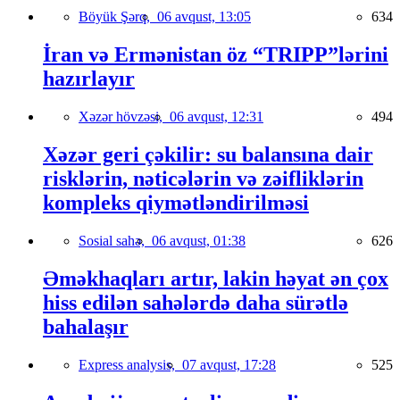
Böyük Şərq,
06 avqust, 13:05
634
İran və Ermənistan öz “TRIPP”lərini
hazırlayır
Xəzər hövzəsi,
06 avqust, 12:31
494
Xəzər geri çəkilir: su balansına dair
risklərin, nəticələrin və zəifliklərin
kompleks qiymətləndirilməsi
Sosial sahə,
06 avqust, 01:38
626
Əməkhaqları artır, lakin həyat ən çox
hiss edilən sahələrdə daha sürətlə
bahalaşır
Express analysis,
07 avqust, 17:28
525