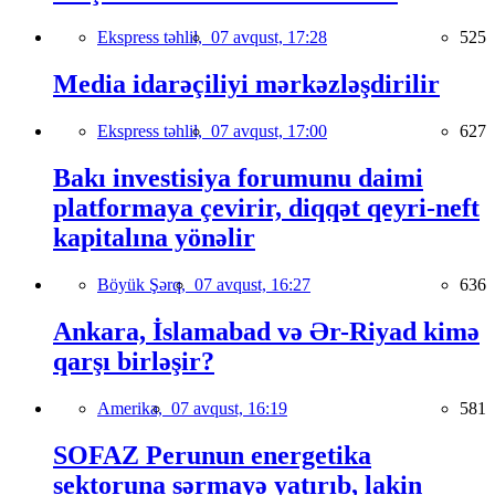
Ekspress təhlil,
07 avqust, 17:28
525
Media idarəçiliyi mərkəzləşdirilir
Ekspress təhlil,
07 avqust, 17:00
627
Bakı investisiya forumunu daimi
platformaya çevirir, diqqət qeyri-neft
kapitalına yönəlir
Böyük Şərq,
07 avqust, 16:27
636
Ankara, İslamabad və Ər-Riyad kimə
qarşı birləşir?
Amerika,
07 avqust, 16:19
581
SOFAZ Perunun energetika
sektoruna sərmayə yatırıb, lakin