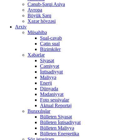
Cənub-Şərqi Asiya
Avropa
Böyük Şərq
Xəzər hövzəsi
Arxiv
Müsahibə
Sual-cavab
Çətin sual
Bizimkiler
Xəbərlər
Siyasət
Cəmiyyət
İqtisadiyyat
Maliyyə
Enerji
Dünyada
Mədəniyyət
Foto sessiyalar
Aktual Reportaj
Buraxılışlar
Bülleten Siyasət
Bülleten İqtisadiyyat
Bülleten Maliyyə
Bülleten Energetika
Söz istəyirəm