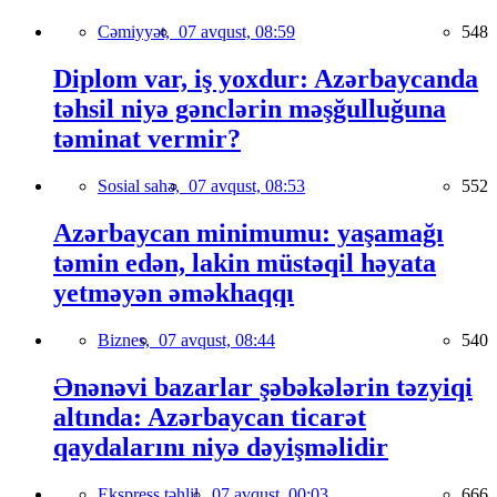
Cəmiyyət,
07 avqust, 08:59
548
Diplom var, iş yoxdur: Azərbaycanda
təhsil niyə gənclərin məşğulluğuna
təminat vermir?
Sosial sahə,
07 avqust, 08:53
552
Azərbaycan minimumu: yaşamağı
təmin edən, lakin müstəqil həyata
yetməyən əməkhaqqı
Biznes,
07 avqust, 08:44
540
Ənənəvi bazarlar şəbəkələrin təzyiqi
altında: Azərbaycan ticarət
qaydalarını niyə dəyişməlidir
Ekspress təhlil,
07 avqust, 00:03
666