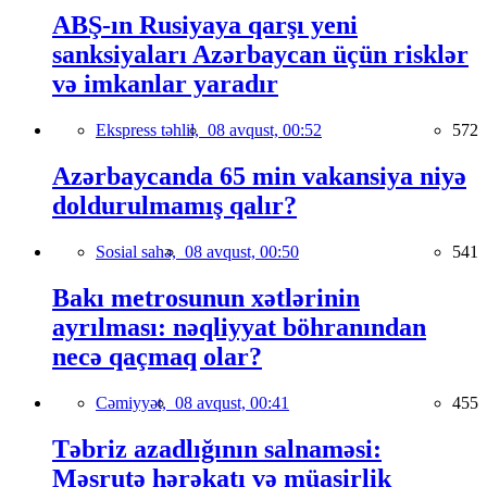
ABŞ-ın Rusiyaya qarşı yeni
sanksiyaları Azərbaycan üçün risklər
və imkanlar yaradır
Ekspress təhlil,
08 avqust, 00:52
572
Azərbaycanda 65 min vakansiya niyə
doldurulmamış qalır?
Sosial sahə,
08 avqust, 00:50
541
Bakı metrosunun xətlərinin
ayrılması: nəqliyyat böhranından
necə qaçmaq olar?
Cəmiyyət,
08 avqust, 00:41
455
Təbriz azadlığının salnaməsi:
Məşrutə hərəkatı və müasirlik