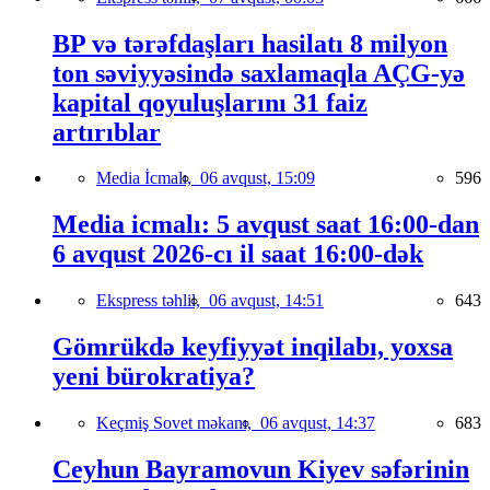
BP və tərəfdaşları hasilatı 8 milyon
ton səviyyəsində saxlamaqla AÇG-yə
kapital qoyuluşlarını 31 faiz
artırıblar
Media İcmalı,
06 avqust, 15:09
596
Media icmalı: 5 avqust saat 16:00-dan
6 avqust 2026-cı il saat 16:00-dək
Ekspress təhlil,
06 avqust, 14:51
643
Gömrükdə keyfiyyət inqilabı, yoxsa
yeni bürokratiya?
Keçmiş Sovet məkanı,
06 avqust, 14:37
683
Ceyhun Bayramovun Kiyev səfərinin