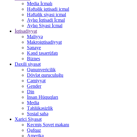
Media İcmalı
Həftəlik iqtisadi icmal
Həftəlik siyasi icmal
Aylıq İqtisadi İcmal
Aylıq Siyasi İcmal
İqtisadiyyat
Maliyyə
Makroiqtisadiyyat
Sənaye
Kənd təsərrüfatı
Biznes
Daxili siyasət
Qanunvericilik
Dövlət quruculuğu
Cəmiyyət
Gender
Din
İnsan Hüquqları
Media
Təhlükəsizlik
Sosial sahə
Xarici Siyasət
Keçmiş Sovet məkanı
Qafqaz
Amerika