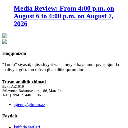
Media Review: From 4:00 p.m. on
August 6 to 4:00 p.m. on August 7,
2026
Haqqımızda
“Turan” siyasət, iqtisadiyyat və cəmiyyət həyatının qovuşuğunda
fəaliyyət göstərən müstəqil analitik qurumdur.
Turan analitik xidməti
Bakı, AZ1010
Süleyman Rəhimov küç.,186, Mən. 24
Tel.: (+99412) 440 11 96
agency@turan.az
Faydalı
İstifadə şərtləri