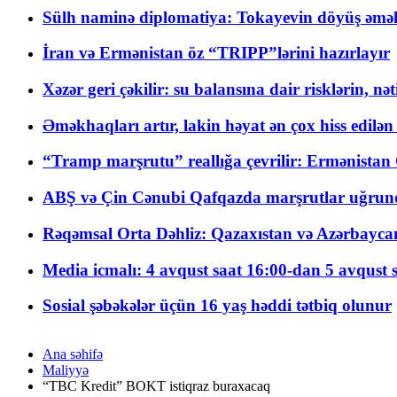
Sülh naminə diplomatiya: Tokayevin döyüş əməli
İran və Ermənistan öz “TRIPP”lərini hazırlayır
Xəzər geri çəkilir: su balansına dair risklərin, nə
Əməkhaqları artır, lakin həyat ən çox hiss edilən
“Tramp marşrutu” reallığa çevrilir: Ermənistan C
ABŞ və Çin Cənubi Qafqazda marşrutlar uğrund
Rəqəmsal Orta Dəhliz: Qazaxıstan və Azərbaycan Xə
Media icmalı: 4 avqust saat 16:00-dan 5 avqust 
Sosial şəbəkələr üçün 16 yaş həddi tətbiq olunur
Ana səhifə
Maliyyə
“TBC Kredit” BOKT istiqraz buraxacaq