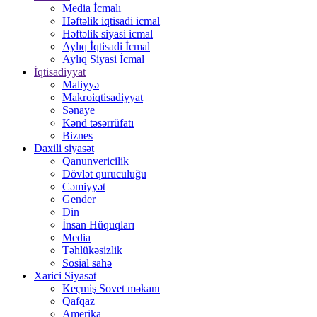
Media İcmalı
Həftəlik iqtisadi icmal
Həftəlik siyasi icmal
Aylıq İqtisadi İcmal
Aylıq Siyasi İcmal
İqtisadiyyat
Maliyyə
Makroiqtisadiyyat
Sənaye
Kənd təsərrüfatı
Biznes
Daxili siyasət
Qanunvericilik
Dövlət quruculuğu
Cəmiyyət
Gender
Din
İnsan Hüquqları
Media
Təhlükəsizlik
Sosial sahə
Xarici Siyasət
Keçmiş Sovet məkanı
Qafqaz
Amerika