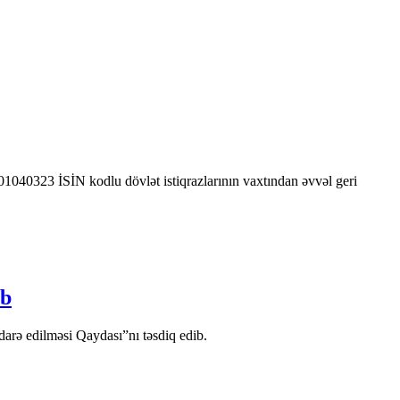
0323 İSİN kodlu dövlət istiqrazlarının vaxtından əvvəl geri
ib
arə edilməsi Qaydası”nı təsdiq edib.