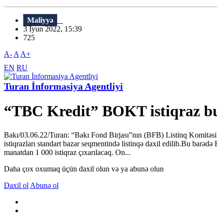
Maliyyə
3 İyun 2022, 15:39
725
A-
A
A+
EN
RU
Turan İnformasiya Agentliyi
“TBC Kredit” BOKT istiqraz b
Bakı/03.06.22/Turan: “Bakı Fond Birjası”nın (BFB) Listinq Komitəsi
istiqrazları standart bazar seqmentində listinqə daxil edilib.Bu barəd
manatdan 1 000 istiqraz çıxarılacaq. On...
Daha çox oxumaq üçün daxil olun və ya abunə olun
Daxil ol
Abunə ol