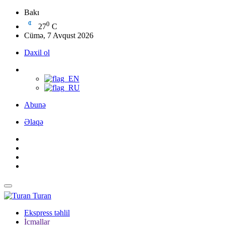
Bakı
0
27
C
Cümə, 7 Avqust 2026
Daxil ol
Abunə
Əlaqə
Turan
Ekspress təhlil
İcmallar