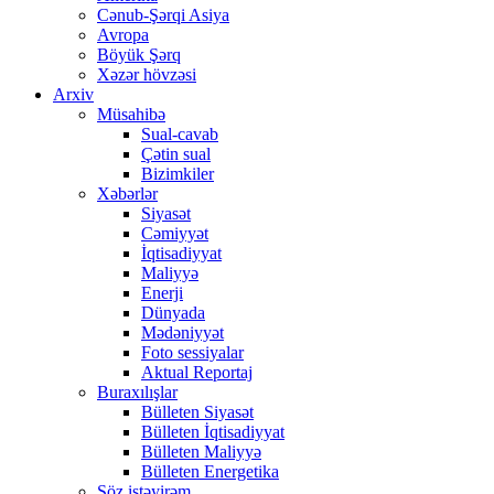
Cənub-Şərqi Asiya
Avropa
Böyük Şərq
Xəzər hövzəsi
Arxiv
Müsahibə
Sual-cavab
Çətin sual
Bizimkiler
Xəbərlər
Siyasət
Cəmiyyət
İqtisadiyyat
Maliyyə
Enerji
Dünyada
Mədəniyyət
Foto sessiyalar
Aktual Reportaj
Buraxılışlar
Bülleten Siyasət
Bülleten İqtisadiyyat
Bülleten Maliyyə
Bülleten Energetika
Söz istəyirəm