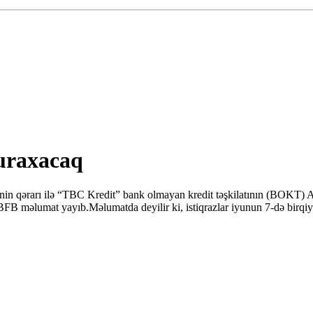
uraxacaq
nin qərarı ilə “TBC Kredit” bank olmayan kredit təşkilatının (BOKT) 
ə BFB məlumat yayıb.Məlumatda deyilir ki, istiqrazlar iyunun 7-də birqiy