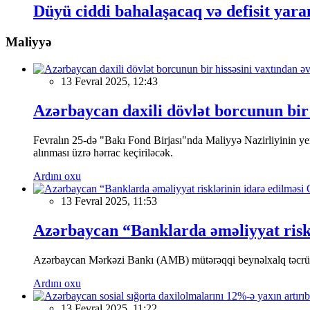
Düyü ciddi bahalaşacaq və defisit yar
Maliyyə
13 Fevral 2025, 12:43
Azərbaycan daxili dövlət borcunun bir 
Fevralın 25-də "Bakı Fond Birjası"nda Maliyyə Nazirliyinin
alınması üzrə hərrac keçiriləcək.
Ardını oxu
13 Fevral 2025, 11:53
Azərbaycan “Banklarda əməliyyat riskl
Azərbaycan Mərkəzi Bankı (AMB) mütərəqqi beynəlxalq təcrübə v
Ardını oxu
13 Fevral 2025, 11:22