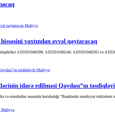
anacaq
Maliyyə
hissəsini vaxtından əvvəl qaytaracaq
 yerləşdirdiyi AZ0201040208, AZ0201040240, AZ0201040265 və AZ020104
Maliyyə
ərinin idarə edilməsi Qaydası”nı təsdiqləy
ə standartlar əsasında hazırladığı “Banklarda əməliyyat risklərinin id
Maliyyə