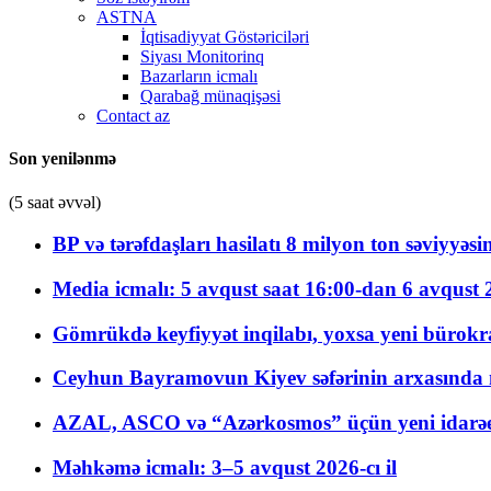
ASTNA
İqtisadiyyat Göstəriciləri
Siyası Monitorinq
Bazarların icmalı
Qarabağ münaqişəsi
Contact az
Son yenilənmə
(5 saat əvvəl)
BP və tərəfdaşları hasilatı 8 milyon ton səviyyəs
Media icmalı: 5 avqust saat 16:00-dan 6 avqust 2
Gömrükdə keyfiyyət inqilabı, yoxsa yeni bürokr
Ceyhun Bayramovun Kiyev səfərinin arxasında 
AZAL, ASCO və “Azərkosmos” üçün yeni idarəetm
Məhkəmə icmalı: 3–5 avqust 2026-cı il