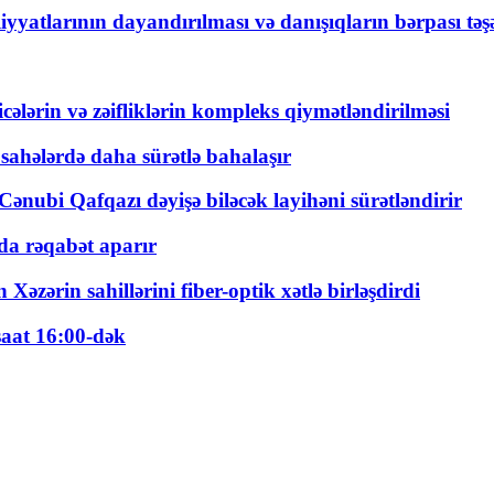
yyatlarının dayandırılması və danışıqların bərpası tə
ticələrin və zəifliklərin kompleks qiymətləndirilməsi
 sahələrdə daha sürətlə bahalaşır
ənubi Qafqazı dəyişə biləcək layihəni sürətləndirir
a rəqabət aparır
zərin sahillərini fiber-optik xətlə birləşdirdi
saat 16:00-dək