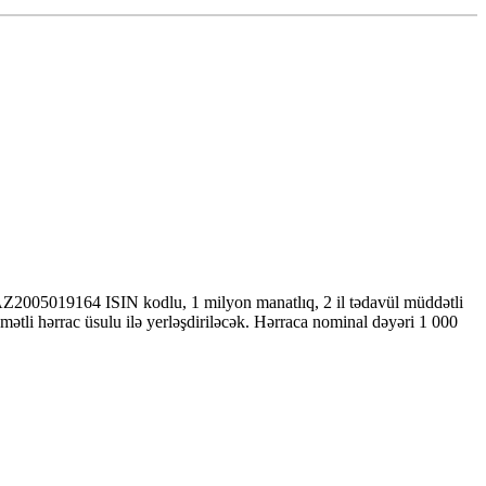
AZ2005019164 ISIN kodlu, 1 milyon manatlıq, 2 il tədavül müddətli
mətli hərrac üsulu ilə yerləşdiriləcək. Hərraca nominal dəyəri 1 000