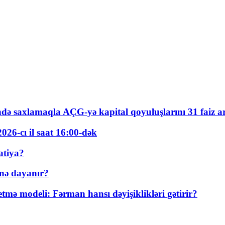
ində saxlamaqla AÇG-yə kapital qoyuluşlarını 31 faiz ar
026-cı il saat 16:00-dək
atiya?
nə dayanır?
ə modeli: Fərman hansı dəyişiklikləri gətirir?