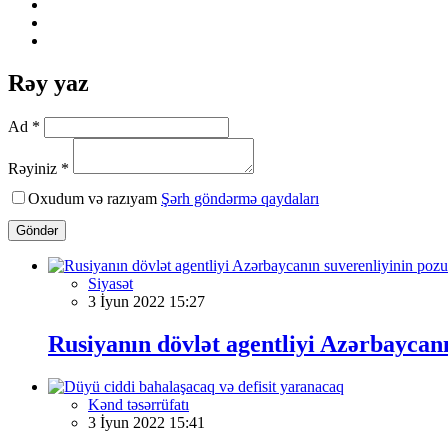
Rəy yaz
Ad *
Rəyiniz *
Oxudum və razıyam
Şərh göndərmə qaydaları
Göndər
Siyasət
3 İyun 2022 15:27
Rusiyanın dövlət agentliyi Azərbaycanı
Kənd təsərrüfatı
3 İyun 2022 15:41