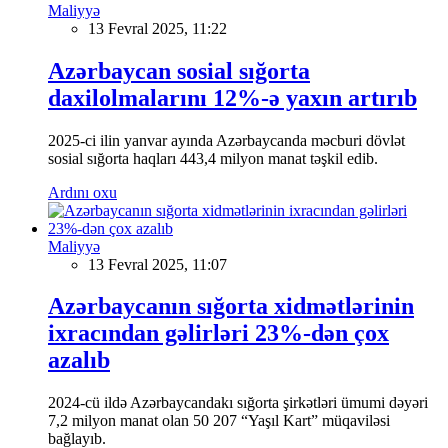
Maliyyə
13 Fevral 2025, 11:22
Azərbaycan sosial sığorta
daxilolmalarını 12%-ə yaxın artırıb
2025-ci ilin yanvar ayında Azərbaycanda məcburi dövlət
sosial sığorta haqları 443,4 milyon manat təşkil edib.
Ardını oxu
Maliyyə
13 Fevral 2025, 11:07
Azərbaycanın sığorta xidmətlərinin
ixracından gəlirləri 23%-dən çox
azalıb
2024-cü ildə Azərbaycandakı sığorta şirkətləri ümumi dəyəri
7,2 milyon manat olan 50 207 “Yaşıl Kart” müqaviləsi
bağlayıb.