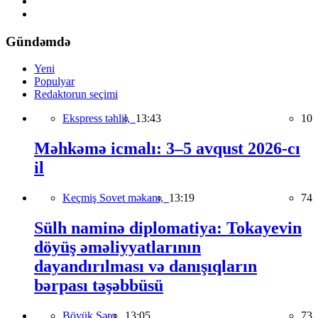
Gündəmdə
Yeni
Populyar
Redaktorun seçimi
Ekspress təhlil,
13:43
10
Məhkəmə icmalı: 3–5 avqust 2026-cı
il
Keçmiş Sovet məkanı,
13:19
74
Sülh naminə diplomatiya: Tokayevin
döyüş əməliyyatlarının
dayandırılması və danışıqların
bərpası təşəbbüsü
Böyük Şərq,
13:05
73