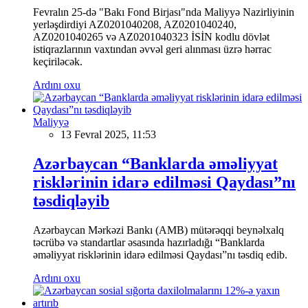
Fevralın 25-də "Bakı Fond Birjası"nda Maliyyə Nazirliyinin
yerləşdirdiyi AZ0201040208, AZ0201040240,
AZ0201040265 və AZ0201040323 İSİN kodlu dövlət
istiqrazlarının vaxtından əvvəl geri alınması üzrə hərrac
keçiriləcək.
Ardını oxu
Maliyyə
13 Fevral 2025, 11:53
Azərbaycan “Banklarda əməliyyat
risklərinin idarə edilməsi Qaydası”nı
təsdiqləyib
Azərbaycan Mərkəzi Bankı (AMB) mütərəqqi beynəlxalq
təcrübə və standartlar əsasında hazırladığı “Banklarda
əməliyyat risklərinin idarə edilməsi Qaydası”nı təsdiq edib.
Ardını oxu