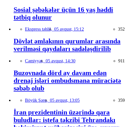
Sosial şəbəkələr üçün 16 yaş həddi
tətbiq olunur
Ekspress təhlil,
05 avqust, 15:12
352
Dövlət əmlakının qurumlar arasında
verilməsi qaydaları sadələşdirilib
Cəmiyyət,
05 avqust, 14:30
911
Buzovnada dörd ay davam edən
drenaj işləri ombudsmana müraciətə
səbəb olub
Böyük Şərq,
05 avqust, 13:05
359
İran prezidentinin üzərində qara
buludlar: istefa təkzibi Tehrandakı