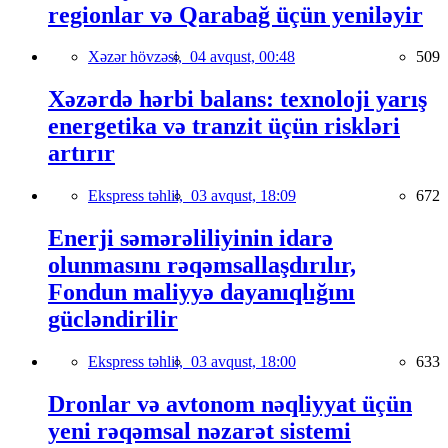
regionlar və Qarabağ üçün yeniləyir
Xəzər hövzəsi,
04 avqust, 00:48
509
Xəzərdə hərbi balans: texnoloji yarış
energetika və tranzit üçün riskləri
artırır
Ekspress təhlil,
03 avqust, 18:09
672
Enerji səmərəliliyinin idarə
olunmasını rəqəmsallaşdırılır,
Fondun maliyyə dayanıqlığını
gücləndirilir
Ekspress təhlil,
03 avqust, 18:00
633
Dronlar və avtonom nəqliyyat üçün
yeni rəqəmsal nəzarət sistemi