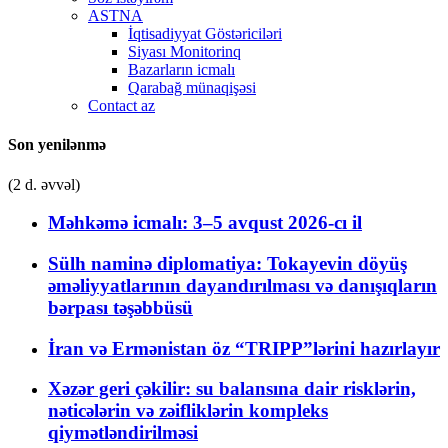
ASTNA
İqtisadiyyat Göstəriciləri
Siyası Monitorinq
Bazarların icmalı
Qarabağ münaqişəsi
Contact az
Son yenilənmə
(2 d. əvvəl)
Məhkəmə icmalı: 3–5 avqust 2026-cı il
Sülh naminə diplomatiya: Tokayevin döyüş
əməliyyatlarının dayandırılması və danışıqların
bərpası təşəbbüsü
İran və Ermənistan öz “TRIPP”lərini hazırlayır
Xəzər geri çəkilir: su balansına dair risklərin,
nəticələrin və zəifliklərin kompleks
qiymətləndirilməsi