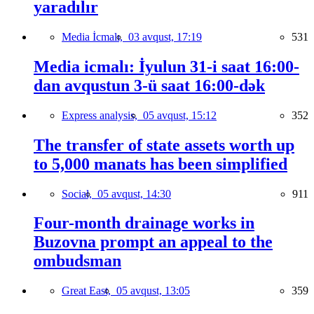
yaradılır
Media İcmalı,
03 avqust, 17:19
531
Media icmalı: İyulun 31-i saat 16:00-
dan avqustun 3-ü saat 16:00-dək
Express analysis,
05 avqust, 15:12
352
The transfer of state assets worth up
to 5,000 manats has been simplified
Social,
05 avqust, 14:30
911
Four-month drainage works in
Buzovna prompt an appeal to the
ombudsman
Great East,
05 avqust, 13:05
359