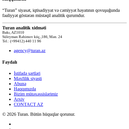
“Turan” siyasət, iqtisadiyyat və cəmiyyət həyatının qovuşuğunda
fəaliyyət göstərən müstəqil analitik qurumdur.
Turan analitik xidməti
Bakı, AZ1010
Süleyman Rəhimov küç.,186, Mən. 24
Tel.: (+99412) 440 11 96
agency@turan.az
Faydalı
İstifadə şərtləri
Məxfilik siyasti
Abunə
Haqqımızda
Bizim mütəxəssislərimiz
Arxiv
CONTACT AZ
© 2026 Turan. Bütün hüquqlar qorunur.