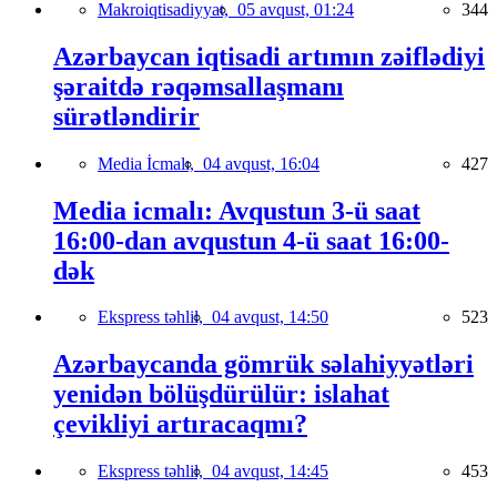
Makroiqtisadiyyat,
05 avqust, 01:24
344
Azərbaycan iqtisadi artımın zəiflədiyi
şəraitdə rəqəmsallaşmanı
sürətləndirir
Media İcmalı,
04 avqust, 16:04
427
Media icmalı: Avqustun 3-ü saat
16:00-dan avqustun 4-ü saat 16:00-
dək
Ekspress təhlil,
04 avqust, 14:50
523
Azərbaycanda gömrük səlahiyyətləri
yenidən bölüşdürülür: islahat
çevikliyi artıracaqmı?
Ekspress təhlil,
04 avqust, 14:45
453