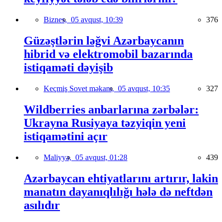
Biznes,
05 avqust, 10:39
376
Güzəştlərin ləğvi Azərbaycanın
hibrid və elektromobil bazarında
istiqaməti dəyişib
Keçmiş Sovet məkanı,
05 avqust, 10:35
327
Wildberries anbarlarına zərbələr:
Ukrayna Rusiyaya təzyiqin yeni
istiqamətini açır
Maliyyə,
05 avqust, 01:28
439
Azərbaycan ehtiyatlarını artırır, lakin
manatın dayanıqlılığı hələ də neftdən
asılıdır