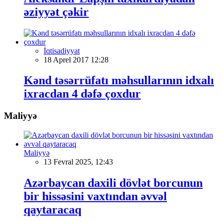
əziyyət çəkir
İqtisadiyyat
18 Aprel 2017 12:28
Kənd təsərrüfatı məhsullarının idxalı
ixracdan 4 dəfə çoxdur
Maliyyə
Maliyyə
13 Fevral 2025, 12:43
Azərbaycan daxili dövlət borcunun
bir hissəsini vaxtından əvvəl
qaytaracaq