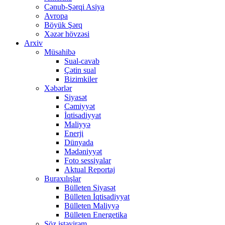
Cənub-Şərqi Asiya
Avropa
Böyük Şərq
Xəzər hövzəsi
Arxiv
Müsahibə
Sual-cavab
Çətin sual
Bizimkiler
Xəbərlər
Siyasət
Cəmiyyət
İqtisadiyyat
Maliyyə
Enerji
Dünyada
Mədəniyyət
Foto sessiyalar
Aktual Reportaj
Buraxılışlar
Bülleten Siyasət
Bülleten İqtisadiyyat
Bülleten Maliyyə
Bülleten Energetika
Söz istəyirəm