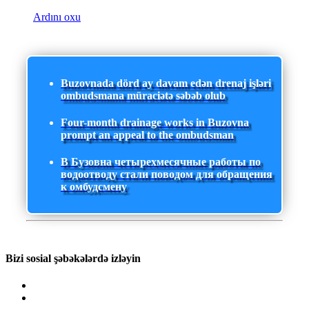
Ardını oxu
Buzovnada dörd ay davam edən drenaj işləri
ombudsmana müraciətə səbəb olub
Four-month drainage works in Buzovna
prompt an appeal to the ombudsman
В Бузовна четырехмесячные работы по
водоотводу стали поводом для обращения
к омбудсмену
Bizi sosial şəbəkələrdə izləyin