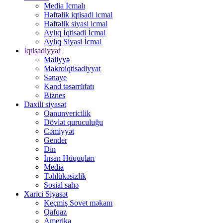
Media İcmalı
Həftəlik iqtisadi icmal
Həftəlik siyasi icmal
Aylıq İqtisadi İcmal
Aylıq Siyasi İcmal
İqtisadiyyat
Maliyyə
Makroiqtisadiyyat
Sənaye
Kənd təsərrüfatı
Biznes
Daxili siyasət
Qanunvericilik
Dövlət quruculuğu
Cəmiyyət
Gender
Din
İnsan Hüquqları
Media
Təhlükəsizlik
Sosial sahə
Xarici Siyasət
Keçmiş Sovet məkanı
Qafqaz
Amerika