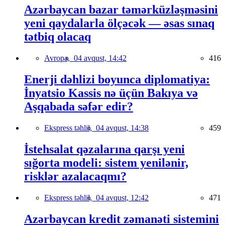
Azərbaycan bazar təmərküzləşməsini
yeni qaydalarla ölçəcək — əsas sınaq
tətbiq olacaq
Avropa,
04 avqust, 14:42
416
Enerji dəhlizi boyunca diplomatiya:
İnyatsio Kassis nə üçün Bakıya və
Aşqabada səfər edir?
Ekspress təhlil,
04 avqust, 14:38
459
İstehsalat qəzalarına qarşı yeni
sığorta modeli: sistem yenilənir,
risklər azalacaqmı?
Ekspress təhlil,
04 avqust, 12:42
471
Azərbaycan kredit zəmanəti sistemini