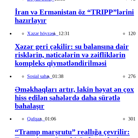
İran və Ermənistan öz “TRIPP”lərini
hazırlayır
Xəzər hövzəsi,
12:31
120
Xəzər geri çəkilir: su balansına dair
risklərin, nəticələrin və zəifliklərin
kompleks qiymətləndirilməsi
Sosial sahə,
01:38
276
Əməkhaqları artır, lakin həyat ən çox
hiss edilən sahələrdə daha sürətlə
bahalaşır
Qafqaz,
01:06
301
“Tramp marşrutu” reallığa çevrilir: