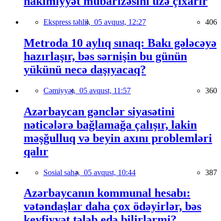
hakimiyyət mübarizəsini üzə çıxarır
Ekspress təhlil,
05 avqust, 12:27
406
Metroda 10 aylıq sınaq: Bakı gələcəyə
hazırlaşır, bəs sərnişin bu günün
yükünü necə daşıyacaq?
Cəmiyyət,
05 avqust, 11:57
360
Azərbaycan gənclər siyasətini
nəticələrə bağlamağa çalışır, lakin
məşğulluq və beyin axını problemləri
qalır
Sosial sahə,
05 avqust, 10:44
387
Azərbaycanın kommunal hesabı:
vətəndaşlar daha çox ödəyirlər, bəs
keyfiyyət tələb edə bilirlərmi?