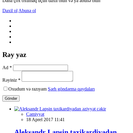
Daha çox oxumaq üçün daxil olun və ya abunə olun
Daxil ol
Abunə ol
Rəy yaz
Ad *
Rəyiniz *
Oxudum və razıyam
Şərh göndərmə qaydaları
Göndər
Cəmiyyət
18 Aprel 2017 11:41
Aleksandr Lapşin taxikardiyadan