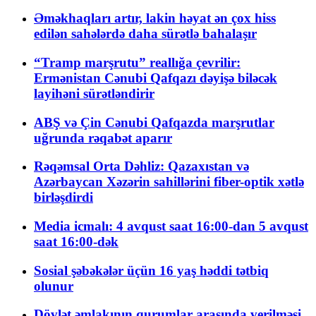
Əməkhaqları artır, lakin həyat ən çox hiss
edilən sahələrdə daha sürətlə bahalaşır
“Tramp marşrutu” reallığa çevrilir:
Ermənistan Cənubi Qafqazı dəyişə biləcək
layihəni sürətləndirir
ABŞ və Çin Cənubi Qafqazda marşrutlar
uğrunda rəqabət aparır
Rəqəmsal Orta Dəhliz: Qazaxıstan və
Azərbaycan Xəzərin sahillərini fiber-optik xətlə
birləşdirdi
Media icmalı: 4 avqust saat 16:00-dan 5 avqust
saat 16:00-dək
Sosial şəbəkələr üçün 16 yaş həddi tətbiq
olunur
Dövlət əmlakının qurumlar arasında verilməsi