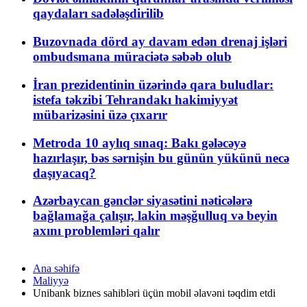
qaydaları sadələşdirilib
Buzovnada dörd ay davam edən drenaj işləri
ombudsmana müraciətə səbəb olub
İran prezidentinin üzərində qara buludlar:
istefa təkzibi Tehrandakı hakimiyyət
mübarizəsini üzə çıxarır
Metroda 10 aylıq sınaq: Bakı gələcəyə
hazırlaşır, bəs sərnişin bu günün yükünü necə
daşıyacaq?
Azərbaycan gənclər siyasətini nəticələrə
bağlamağa çalışır, lakin məşğulluq və beyin
axını problemləri qalır
Ana səhifə
Maliyyə
Unibank biznes sahibləri üçün mobil əlavəni təqdim etdi