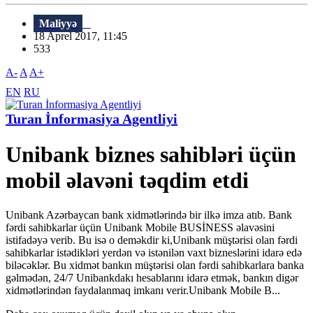
Maliyyə
18 Aprel 2017, 11:45
533
A-
A
A+
EN
RU
Turan İnformasiya Agentliyi
Unibank biznes sahibləri üçün
mobil əlavəni təqdim etdi
Unibank Azərbaycan bank xidmətlərində bir ilkə imza atıb. Bank
fərdi sahibkarlar üçün Unibank Mobile BUSİNESS əlavəsini
istifadəyə verib. Bu isə o deməkdir ki,Unibank müştərisi olan fərdi
sahibkarlar istədikləri yerdən və istənilən vaxt bizneslərini idarə edə
biləcəklər. Bu xidmət bankın müştərisi olan fərdi sahibkarlara banka
gəlmədən, 24/7 Unibankdakı hesablarını idarə etmək, bankın digər
xidmətlərindən faydalanmaq imkanı verir.Unibank Mobile B...