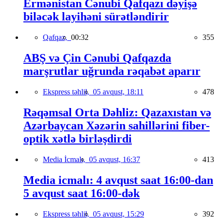
Ermənistan Cənubi Qafqazı dəyişə
biləcək layihəni sürətləndirir
Qafqaz,
00:32
355
ABŞ və Çin Cənubi Qafqazda
marşrutlar uğrunda rəqabət aparır
Ekspress təhlil,
05 avqust, 18:11
478
Rəqəmsal Orta Dəhliz: Qazaxıstan və
Azərbaycan Xəzərin sahillərini fiber-
optik xətlə birləşdirdi
Media İcmalı,
05 avqust, 16:37
413
Media icmalı: 4 avqust saat 16:00-dan
5 avqust saat 16:00-dək
Ekspress təhlil,
05 avqust, 15:29
392