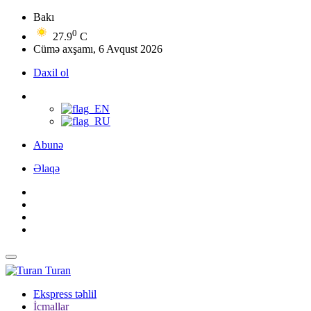
Bakı
0
27.9
C
Cümə axşamı, 6 Avqust 2026
Daxil ol
Abunə
Əlaqə
Turan
Ekspress təhlil
İcmallar