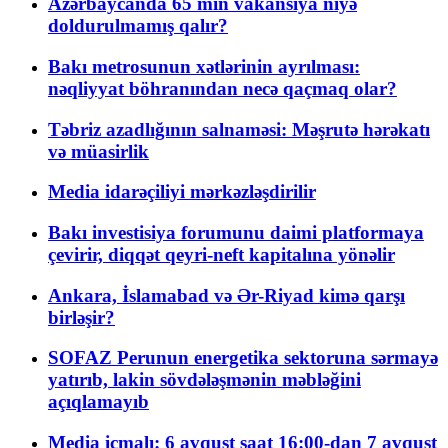
Azərbaycanda 65 min vakansiya niyə
doldurulmamış qalır?
Bakı metrosunun xətlərinin ayrılması:
nəqliyyat böhranından necə qaçmaq olar?
Təbriz azadlığının salnaməsi: Məşrutə hərəkatı
və müasirlik
Media idarəçiliyi mərkəzləşdirilir
Bakı investisiya forumunu daimi platformaya
çevirir, diqqət qeyri-neft kapitalına yönəlir
Ankara, İslamabad və Ər-Riyad kimə qarşı
birləşir?
SOFAZ Perunun energetika sektoruna sərmayə
yatırıb, lakin sövdələşmənin məbləğini
açıqlamayıb
Media icmalı: 6 avqust saat 16:00-dan 7 avqust