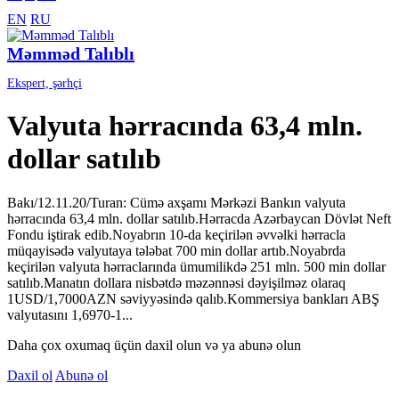
EN
RU
Məmməd Talıblı
Ekspert, şərhçi
Valyuta hərracında 63,4 mln.
dollar satılıb
Bakı/12.11.20/Turan: Cümə axşamı Mərkəzi Bankın valyuta
hərracında 63,4 mln. dollar satılıb.Hərracda Azərbaycan Dövlət Neft
Fondu iştirak edib.Noyabrın 10-da keçirilən əvvəlki hərracla
müqayisədə valyutaya tələbat 700 min dollar artıb.Noyabrda
keçirilən valyuta hərraclarında ümumilikdə 251 mln. 500 min dollar
satılıb.Manatın dollara nisbətdə məzənnəsi dəyişilməz olaraq
1USD/1,7000AZN səviyyəsində qalıb.Kommersiya bankları ABŞ
valyutasını 1,6970-1...
Daha çox oxumaq üçün daxil olun və ya abunə olun
Daxil ol
Abunə ol