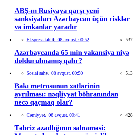
ABŞ-ın Rusiyaya qarşı yeni
sanksiyaları Azərbaycan üçün risklər
və imkanlar yaradır
Ekspress təhlil,
08 avqust, 00:52
537
Azərbaycanda 65 min vakansiya niyə
doldurulmamış qalır?
Sosial sahə,
08 avqust, 00:50
513
Bakı metrosunun xətlərinin
ayrılması: nəqliyyat böhranından
necə qaçmaq olar?
Cəmiyyət,
08 avqust, 00:41
428
Təbriz azadlığının salnaməsi: