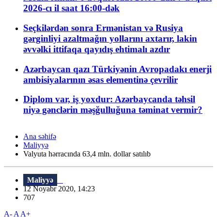
2026-cı il saat 16:00-dək
Seçkilərdən sonra Ermənistan və Rusiya
gərginliyi azaltmağın yollarını axtarır, lakin
əvvəlki ittifaqa qayıdış ehtimalı azdır
Azərbaycan qazı Türkiyənin Avropadakı enerji
ambisiyalarının əsas elementinə çevrilir
Diplom var, iş yoxdur: Azərbaycanda təhsil
niyə gənclərin məşğulluğuna təminat vermir?
Ana səhifə
Maliyyə
Valyuta hərracında 63,4 mln. dollar satılıb
Maliyyə
12 Noyabr 2020, 14:23
707
A-
A
A+