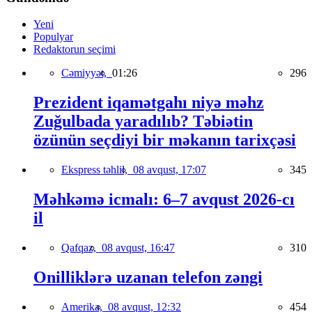
Yeni
Populyar
Redaktorun seçimi
Cəmiyyət,
01:26
296
Prezident iqamətgahı niyə məhz
Zuğulbada yaradılıb? Təbiətin
özünün seçdiyi bir məkanın tarixçəsi
Ekspress təhlil,
08 avqust, 17:07
345
Məhkəmə icmalı: 6–7 avqust 2026-cı
il
Qafqaz,
08 avqust, 16:47
310
Onilliklərə uzanan telefon zəngi
Amerika,
08 avqust, 12:32
454