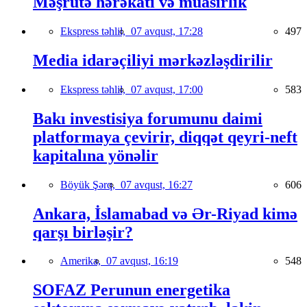
Məşrutə hərəkatı və müasirlik
Ekspress təhlil,
07 avqust, 17:28
497
Media idarəçiliyi mərkəzləşdirilir
Ekspress təhlil,
07 avqust, 17:00
583
Bakı investisiya forumunu daimi
platformaya çevirir, diqqət qeyri-neft
kapitalına yönəlir
Böyük Şərq,
07 avqust, 16:27
606
Ankara, İslamabad və Ər-Riyad kimə
qarşı birləşir?
Amerika,
07 avqust, 16:19
548
SOFAZ Perunun energetika