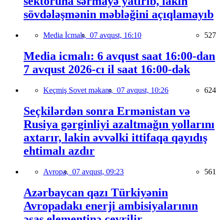
sektoruna sərmayə yatırıb, lakin
sövdələşmənin məbləğini açıqlamayıb
Media İcmalı,
07 avqust, 16:10
527
Media icmalı: 6 avqust saat 16:00-dan
7 avqust 2026-cı il saat 16:00-dək
Keçmiş Sovet məkanı,
07 avqust, 10:26
624
Seçkilərdən sonra Ermənistan və
Rusiya gərginliyi azaltmağın yollarını
axtarır, lakin əvvəlki ittifaqa qayıdış
ehtimalı azdır
Avropa,
07 avqust, 09:23
561
Azərbaycan qazı Türkiyənin
Avropadakı enerji ambisiyalarının
əsas elementinə çevrilir