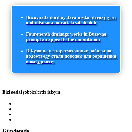
Buzovnada dörd ay davam edən drenaj işləri
ombudsmana müraciətə səbəb olub
Four-month drainage works in Buzovna
prompt an appeal to the ombudsman
В Бузовна четырехмесячные работы по
водоотводу стали поводом для обращения
к омбудсмену
Bizi sosial şəbəkələrdə izləyin
Gündəmdə