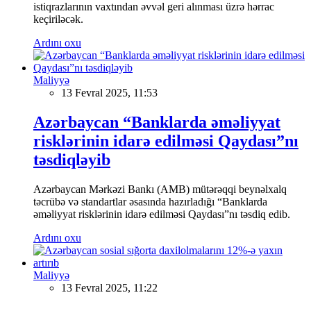
istiqrazlarının vaxtından əvvəl geri alınması üzrə hərrac
keçiriləcək.
Ardını oxu
Maliyyə
13 Fevral 2025, 11:53
Azərbaycan “Banklarda əməliyyat
risklərinin idarə edilməsi Qaydası”nı
təsdiqləyib
Azərbaycan Mərkəzi Bankı (AMB) mütərəqqi beynəlxalq
təcrübə və standartlar əsasında hazırladığı “Banklarda
əməliyyat risklərinin idarə edilməsi Qaydası”nı təsdiq edib.
Ardını oxu
Maliyyə
13 Fevral 2025, 11:22