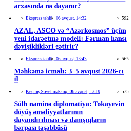
arxasında nə dayanır?
Ekspress təhlil,
06 avqust, 14:32
592
AZAL, ASCO və “Azərkosmos” üçün
yeni idarəetmə modeli: Fərman hansı
dəyişiklikləri gətirir?
Ekspress təhlil,
06 avqust, 13:43
565
Məhkəmə icmalı: 3–5 avqust 2026-cı
il
Keçmiş Sovet məkanı,
06 avqust, 13:19
575
Sülh naminə diplomatiya: Tokayevin
döyüş əməliyyatlarının
dayandırılması və danışıqların
bərpası təşəbbüsü