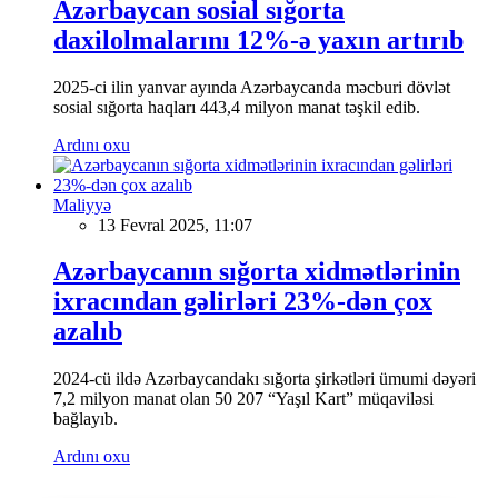
Azərbaycan sosial sığorta
daxilolmalarını 12%-ə yaxın artırıb
2025-ci ilin yanvar ayında Azərbaycanda məcburi dövlət
sosial sığorta haqları 443,4 milyon manat təşkil edib.
Ardını oxu
Maliyyə
13 Fevral 2025, 11:07
Azərbaycanın sığorta xidmətlərinin
ixracından gəlirləri 23%-dən çox
azalıb
2024-cü ildə Azərbaycandakı sığorta şirkətləri ümumi dəyəri
7,2 milyon manat olan 50 207 “Yaşıl Kart” müqaviləsi
bağlayıb.
Ardını oxu