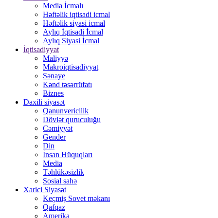
Media İcmalı
Həftəlik iqtisadi icmal
Həftəlik siyasi icmal
Aylıq İqtisadi İcmal
Aylıq Siyasi İcmal
İqtisadiyyat
Maliyyə
Makroiqtisadiyyat
Sənaye
Kənd təsərrüfatı
Biznes
Daxili siyasət
Qanunvericilik
Dövlət quruculuğu
Cəmiyyət
Gender
Din
İnsan Hüquqları
Media
Təhlükəsizlik
Sosial sahə
Xarici Siyasət
Keçmiş Sovet məkanı
Qafqaz
Amerika