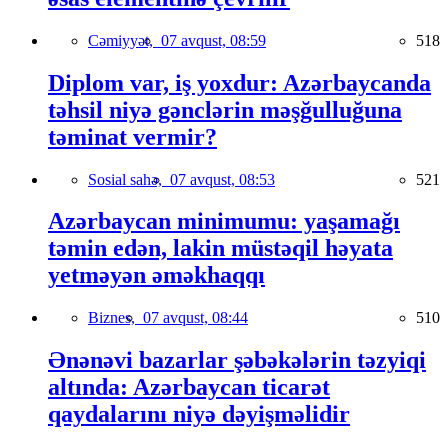
Cəmiyyət,
07 avqust, 08:59
518
Diplom var, iş yoxdur: Azərbaycanda
təhsil niyə gənclərin məşğulluğuna
təminat vermir?
Sosial sahə,
07 avqust, 08:53
521
Azərbaycan minimumu: yaşamağı
təmin edən, lakin müstəqil həyata
yetməyən əməkhaqqı
Biznes,
07 avqust, 08:44
510
Ənənəvi bazarlar şəbəkələrin təzyiqi
altında: Azərbaycan ticarət
qaydalarını niyə dəyişməlidir