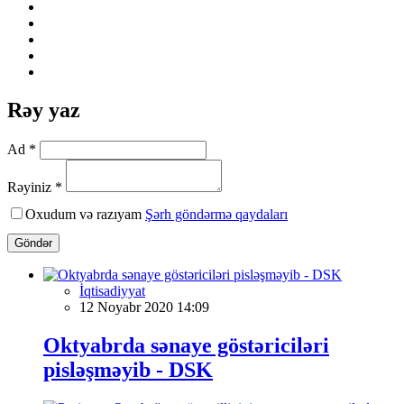
Rəy yaz
Ad *
Rəyiniz *
Oxudum və razıyam
Şərh göndərmə qaydaları
Göndər
İqtisadiyyat
12 Noyabr 2020 14:09
Oktyabrda sənaye göstəriciləri
pisləşməyib - DSK