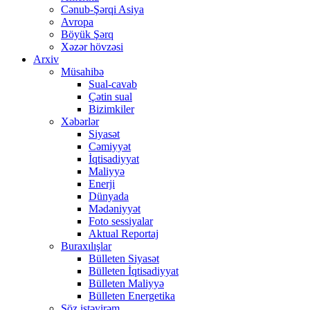
Cənub-Şərqi Asiya
Avropa
Böyük Şərq
Xəzər hövzəsi
Arxiv
Müsahibə
Sual-cavab
Çətin sual
Bizimkiler
Xəbərlər
Siyasət
Cəmiyyət
İqtisadiyyat
Maliyyə
Enerji
Dünyada
Mədəniyyət
Foto sessiyalar
Aktual Reportaj
Buraxılışlar
Bülleten Siyasət
Bülleten İqtisadiyyat
Bülleten Maliyyə
Bülleten Energetika
Söz istəyirəm