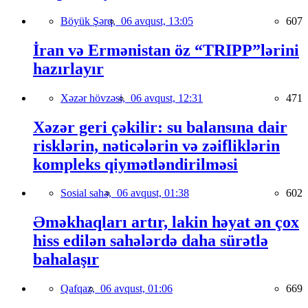
Böyük Şərq,
06 avqust, 13:05
607
İran və Ermənistan öz “TRIPP”lərini
hazırlayır
Xəzər hövzəsi,
06 avqust, 12:31
471
Xəzər geri çəkilir: su balansına dair
risklərin, nəticələrin və zəifliklərin
kompleks qiymətləndirilməsi
Sosial sahə,
06 avqust, 01:38
602
Əməkhaqları artır, lakin həyat ən çox
hiss edilən sahələrdə daha sürətlə
bahalaşır
Qafqaz,
06 avqust, 01:06
669