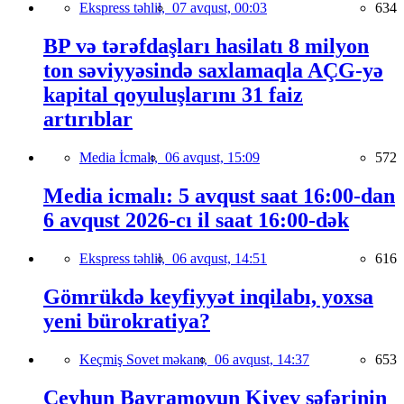
Ekspress təhlil,
07 avqust, 00:03
634
BP və tərəfdaşları hasilatı 8 milyon
ton səviyyəsində saxlamaqla AÇG-yə
kapital qoyuluşlarını 31 faiz
artırıblar
Media İcmalı,
06 avqust, 15:09
572
Media icmalı: 5 avqust saat 16:00-dan
6 avqust 2026-cı il saat 16:00-dək
Ekspress təhlil,
06 avqust, 14:51
616
Gömrükdə keyfiyyət inqilabı, yoxsa
yeni bürokratiya?
Keçmiş Sovet məkanı,
06 avqust, 14:37
653
Ceyhun Bayramovun Kiyev səfərinin