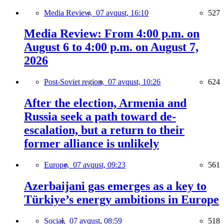
Media Review,
07 avqust, 16:10
527
Media Review: From 4:00 p.m. on
August 6 to 4:00 p.m. on August 7,
2026
Post-Soviet region,
07 avqust, 10:26
624
After the election, Armenia and
Russia seek a path toward de-
escalation, but a return to their
former alliance is unlikely
Europe,
07 avqust, 09:23
561
Azerbaijani gas emerges as a key to
Türkiye’s energy ambitions in Europe
Social,
07 avqust, 08:59
518