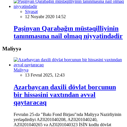
Siyasət
12 Noyabr 2020 14:52
Paşinyan Qarabağın müstəqilliyinin
tanınmasına nail olmaq niyyətindədir
Maliyyə
Maliyyə
13 Fevral 2025, 12:43
Azərbaycan daxili dövlət borcunun
bir hissəsini vaxtından əvvəl
qaytaracaq
Fevralın 25-də "Bakı Fond Birjası"nda Maliyyə Nazirliyinin
yerləşdirdiyi AZ0201040208, AZ0201040240,
AZ0201040265 və AZ0201040323 İSİN kodlu dövlət