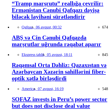
“Tramp marşrutu” reallığa çevrilir:
Ermənistan Cənubi Qafqazı dəyişə
biləcək layihəni sürətləndirir
Qafqaz,
06 avqust, 00:32
674
ABŞ və Çin Cənubi Qafqazda
marşrutlar uğrunda rəqabət aparır
Ekspress təhlil,
05 avqust, 18:11
845
Rəqəmsal Orta Dəhliz: Qazaxıstan və
Azərbaycan Xəzərin sahillərini fiber-
optik xətlə birləşdirdi
America,
07 avqust, 16:19
548
SOFAZ invests in Peru’s power sector
but does not disclose deal value