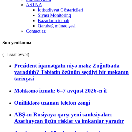
ASTNA
İqtisadiyyat Göstəriciləri
Siyası Monitorinq
Bazarların icmalı
Qarabağ münaqişəsi
Contact az
Son yenilənmə
(11 saat əvvəl)
Prezident iqamətgahı niyə məhz Zuğulbada
yaradılıb? Təbiətin özünün seçdiyi bir məkanın
tarixçəsi
Məhkəmə icmalı: 6–7 avqust 2026-cı il
Onilliklərə uzanan telefon zəngi
ABŞ-ın Rusiyaya qarşı yeni sanksiyaları
Azərbaycan üçün risklər və imkanlar yaradır