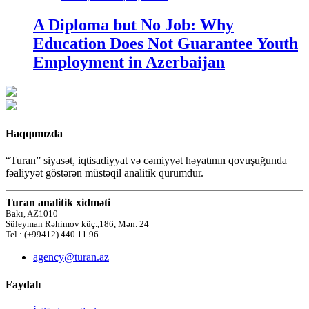
A Diploma but No Job: Why
Education Does Not Guarantee Youth
Employment in Azerbaijan
Haqqımızda
“Turan” siyasət, iqtisadiyyat və cəmiyyət həyatının qovuşuğunda
fəaliyyət göstərən müstəqil analitik qurumdur.
Turan analitik xidməti
Bakı, AZ1010
Süleyman Rəhimov küç.,186, Mən. 24
Tel.: (+99412) 440 11 96
agency@turan.az
Faydalı