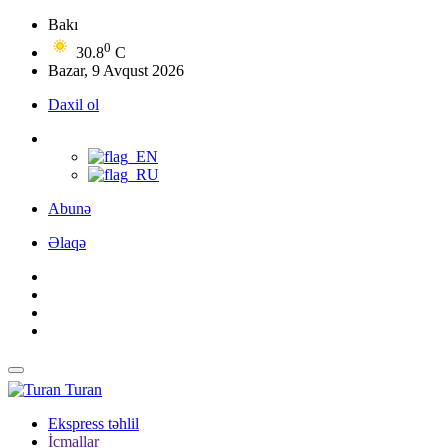
Bakı
0
30.8
C
Bazar, 9 Avqust 2026
Daxil ol
Abunə
Əlaqə
Turan
Ekspress təhlil
İcmallar