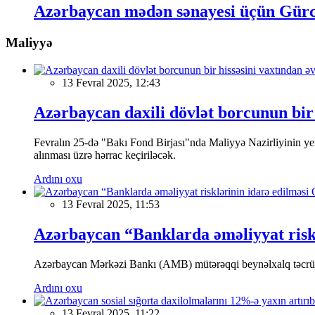
Azərbaycan mədən sənayesi üçün Gürc
Maliyyə
13 Fevral 2025, 12:43
Azərbaycan daxili dövlət borcunun bir 
Fevralın 25-də "Bakı Fond Birjası"nda Maliyyə Nazirliyinin
alınması üzrə hərrac keçiriləcək.
Ardını oxu
13 Fevral 2025, 11:53
Azərbaycan “Banklarda əməliyyat riskl
Azərbaycan Mərkəzi Bankı (AMB) mütərəqqi beynəlxalq təcrübə v
Ardını oxu
13 Fevral 2025, 11:22