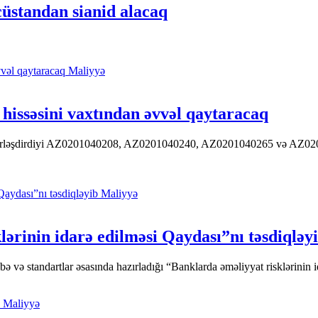
üstandan sianid alacaq
Maliyyə
hissəsini vaxtından əvvəl qaytaracaq
 yerləşdirdiyi AZ0201040208, AZ0201040240, AZ0201040265 və AZ020104
Maliyyə
ərinin idarə edilməsi Qaydası”nı təsdiqləy
ə standartlar əsasında hazırladığı “Banklarda əməliyyat risklərinin id
Maliyyə