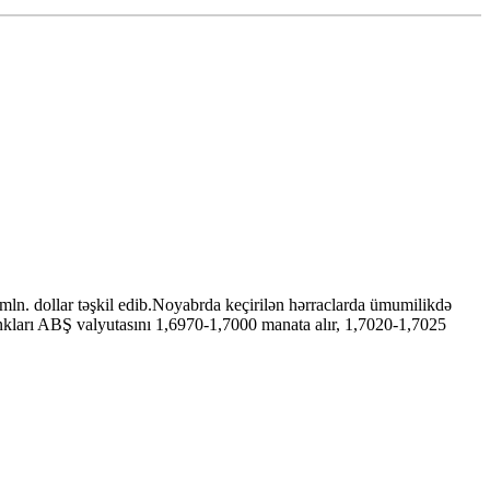
mln. dollar təşkil edib.Noyabrda keçirilən hərraclarda ümumilikdə
kları ABŞ valyutasını 1,6970-1,7000 manata alır, 1,7020-1,7025