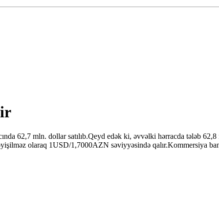
ir
da 62,7 mln. dollar satılıb.Qeyd edək ki, əvvəlki hərracda tələb 62,8 
 dəyişilməz olaraq 1USD/1,7000AZN səviyyəsində qalır.Kommersiya ban