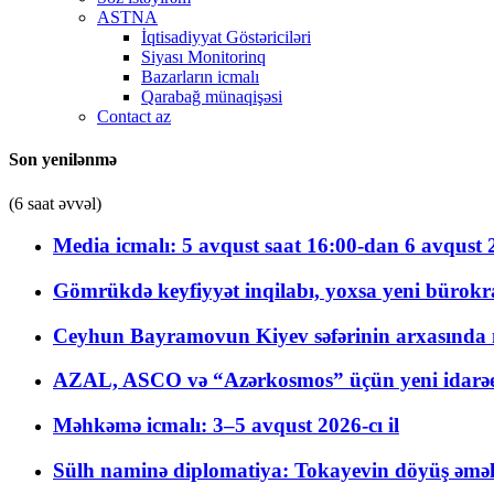
ASTNA
İqtisadiyyat Göstəriciləri
Siyası Monitorinq
Bazarların icmalı
Qarabağ münaqişəsi
Contact az
Son yenilənmə
(6 saat əvvəl)
Media icmalı: 5 avqust saat 16:00-dan 6 avqust 2
Gömrükdə keyfiyyət inqilabı, yoxsa yeni bürokr
Ceyhun Bayramovun Kiyev səfərinin arxasında 
AZAL, ASCO və “Azərkosmos” üçün yeni idarəetm
Məhkəmə icmalı: 3–5 avqust 2026-cı il
Sülh naminə diplomatiya: Tokayevin döyüş əməli