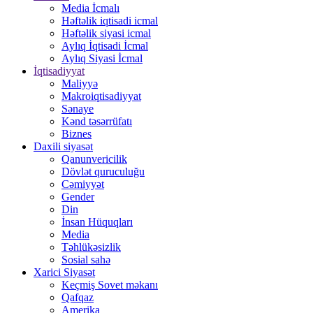
Media İcmalı
Həftəlik iqtisadi icmal
Həftəlik siyasi icmal
Aylıq İqtisadi İcmal
Aylıq Siyasi İcmal
İqtisadiyyat
Maliyyə
Makroiqtisadiyyat
Sənaye
Kənd təsərrüfatı
Biznes
Daxili siyasət
Qanunvericilik
Dövlət quruculuğu
Cəmiyyət
Gender
Din
İnsan Hüquqları
Media
Təhlükəsizlik
Sosial sahə
Xarici Siyasət
Keçmiş Sovet məkanı
Qafqaz
Amerika