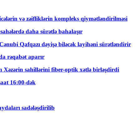
ticələrin və zəifliklərin kompleks qiymətləndirilməsi
 sahələrdə daha sürətlə bahalaşır
ənubi Qafqazı dəyişə biləcək layihəni sürətləndirir
a rəqabət aparır
zərin sahillərini fiber-optik xətlə birləşdirdi
saat 16:00-dək
daları sadələşdirilib