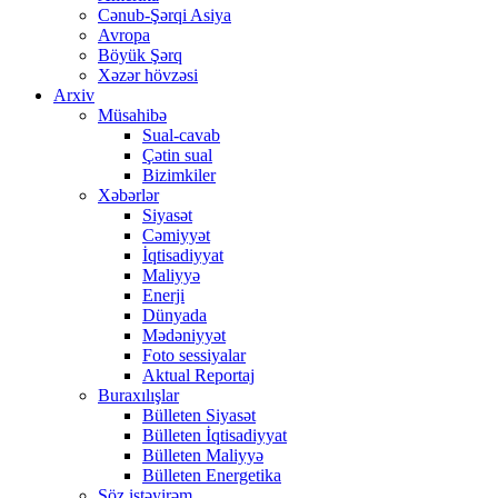
Cənub-Şərqi Asiya
Avropa
Böyük Şərq
Xəzər hövzəsi
Arxiv
Müsahibə
Sual-cavab
Çətin sual
Bizimkiler
Xəbərlər
Siyasət
Cəmiyyət
İqtisadiyyat
Maliyyə
Enerji
Dünyada
Mədəniyyət
Foto sessiyalar
Aktual Reportaj
Buraxılışlar
Bülleten Siyasət
Bülleten İqtisadiyyat
Bülleten Maliyyə
Bülleten Energetika
Söz istəyirəm