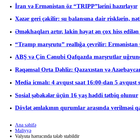
İran və Ermənistan öz “TRIPP”lərini hazırlayır
Xəzər geri çəkilir: su balansına dair risklərin, nə
Əməkhaqları artır, lakin həyat ən çox hiss edilən
“Tramp marşrutu” reallığa çevrilir: Ermənistan C
ABŞ və Çin Cənubi Qafqazda marşrutlar uğrund
Rəqəmsal Orta Dəhliz: Qazaxıstan və Azərbaycan Xə
Media icmalı: 4 avqust saat 16:00-dan 5 avqust 
Sosial şəbəkələr üçün 16 yaş həddi tətbiq olunur
Dövlət əmlakının qurumlar arasında verilməsi qay
Ana səhifə
Maliyyə
Valyuta hərracında tələb stabildir