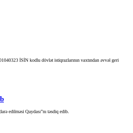
0323 İSİN kodlu dövlət istiqrazlarının vaxtından əvvəl geri
ib
arə edilməsi Qaydası”nı təsdiq edib.