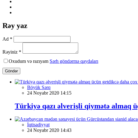
Rəy yaz
Ad *
Rəyiniz *
Oxudum və razıyam
Şərh göndərmə qaydaları
Göndər
Böyük Şərq
24 Noyabr 2020 14:15
Türkiyə qazı əlverişli qiymətə almaq ü
İqtisadiyyat
24 Noyabr 2020 14:43