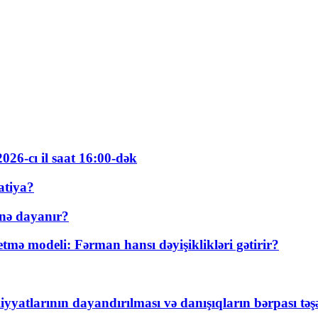
026-cı il saat 16:00-dək
atiya?
nə dayanır?
ə modeli: Fərman hansı dəyişiklikləri gətirir?
yyatlarının dayandırılması və danışıqların bərpası tə