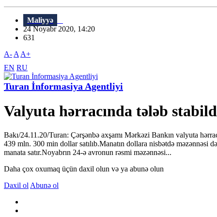
Maliyyə
24 Noyabr 2020, 14:20
631
A-
A
A+
EN
RU
Turan İnformasiya Agentliyi
Valyuta hərracında tələb stabild
Bakı/24.11.20/Turan: Çərşənbə axşamı Mərkəzi Bankın valyuta hərracın
439 mln. 300 min dollar satılıb.Manatın dollara nisbətdə məzənnəsi
manata satır.Noyabrın 24-ə avronun rəsmi məzənnəsi...
Daha çox oxumaq üçün daxil olun və ya abunə olun
Daxil ol
Abunə ol