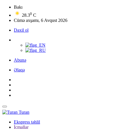
Bakı
0
28.3
C
Cümə axşamı, 6 Avqust 2026
Daxil ol
Abunə
Əlaqə
Turan
Ekspress təhlil
İcmallar