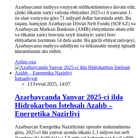
Azərbaycanın maliyyə vəziyyəti möhkəmlənməyə davam edir,
çünki ölkənin xarici valyuta ehtiyatları 2025-ci il yanvarın 1-
nə olan vəziyyətə görə 71 milyard dollar həcmində artıb. Bu
rəqəm, həmçinin Azərbaycan Dövlət Neft Fondu (SOFAZ) və
Azərbaycan Mərkəzi Bankının (AMB) ehtiyatlarını əhatə edir
və ölkənin xarici borcunu xeyli üstələyir; xarici borc
ehtiyatların təxminən 14 dəfə azdır. Bu güclü ehtiyat mövqeyi,
Azərbaycanın maliyyə sabitliyini və hökumətin strateji iqtisadi
idarəetməsini əks etdirir.
Ardını oxu
İqtisadiyyat
13 Fevral 2025, 14:07
Azərbaycanda Yanvar 2025-ci ildə
Hidrokarbon İstehsalı Azalıb –
Energetika Nazirliyi
Azərbaycan Energetika Nazirliyinin operativ məlumatlarına
görə, 2025-ci ilin yanvar ayında ölkədə 2,3 milyon ton neft
(kondensatla birlikdə) və 3,9 milyard kubmetr qaz hasil edilib.