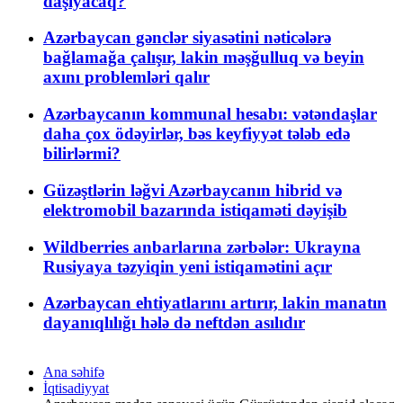
daşıyacaq?
Azərbaycan gənclər siyasətini nəticələrə
bağlamağa çalışır, lakin məşğulluq və beyin
axını problemləri qalır
Azərbaycanın kommunal hesabı: vətəndaşlar
daha çox ödəyirlər, bəs keyfiyyət tələb edə
bilirlərmi?
Güzəştlərin ləğvi Azərbaycanın hibrid və
elektromobil bazarında istiqaməti dəyişib
Wildberries anbarlarına zərbələr: Ukrayna
Rusiyaya təzyiqin yeni istiqamətini açır
Azərbaycan ehtiyatlarını artırır, lakin manatın
dayanıqlılığı hələ də neftdən asılıdır
Ana səhifə
İqtisadiyyat