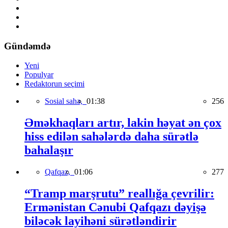
Gündəmdə
Yeni
Populyar
Redaktorun seçimi
Sosial sahə,
01:38
256
Əməkhaqları artır, lakin həyat ən çox
hiss edilən sahələrdə daha sürətlə
bahalaşır
Qafqaz,
01:06
277
“Tramp marşrutu” reallığa çevrilir:
Ermənistan Cənubi Qafqazı dəyişə
biləcək layihəni sürətləndirir