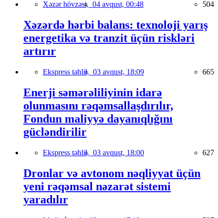
Xəzər hövzəsi,
04 avqust, 00:48
504
Xəzərdə hərbi balans: texnoloji yarış
energetika və tranzit üçün riskləri
artırır
Ekspress təhlil,
03 avqust, 18:09
665
Enerji səmərəliliyinin idarə
olunmasını rəqəmsallaşdırılır,
Fondun maliyyə dayanıqlığını
gücləndirilir
Ekspress təhlil,
03 avqust, 18:00
627
Dronlar və avtonom nəqliyyat üçün
yeni rəqəmsal nəzarət sistemi
yaradılır