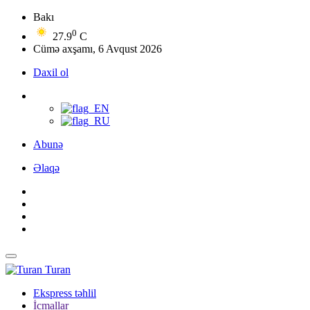
Bakı
0
27.9
C
Cümə axşamı, 6 Avqust 2026
Daxil ol
Abunə
Əlaqə
Turan
Ekspress təhlil
İcmallar