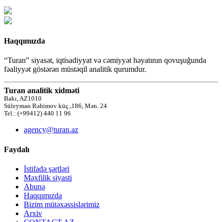
Haqqımızda
“Turan” siyasət, iqtisadiyyat və cəmiyyət həyatının qovuşuğunda
fəaliyyət göstərən müstəqil analitik qurumdur.
Turan analitik xidməti
Bakı, AZ1010
Süleyman Rəhimov küç.,186, Mən. 24
Tel.: (+99412) 440 11 96
agency@turan.az
Faydalı
İstifadə şərtləri
Məxfilik siyasti
Abunə
Haqqımızda
Bizim mütəxəssislərimiz
Arxiv