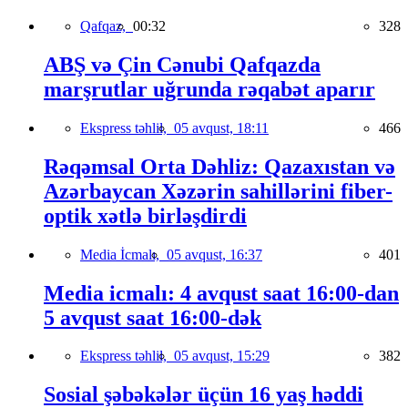
Qafqaz,
00:32
328
ABŞ və Çin Cənubi Qafqazda
marşrutlar uğrunda rəqabət aparır
Ekspress təhlil,
05 avqust, 18:11
466
Rəqəmsal Orta Dəhliz: Qazaxıstan və
Azərbaycan Xəzərin sahillərini fiber-
optik xətlə birləşdirdi
Media İcmalı,
05 avqust, 16:37
401
Media icmalı: 4 avqust saat 16:00-dan
5 avqust saat 16:00-dək
Ekspress təhlil,
05 avqust, 15:29
382
Sosial şəbəkələr üçün 16 yaş həddi