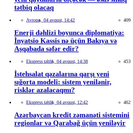
tətbiq olacaq
Avropa,
04 avqust, 14:42
409
Enerji dəhlizi boyunca diplomatiya:
İnyatsio Kassis nə üçün Bakıya və
Aşqabada səfər edir?
Ekspress təhlil,
04 avqust, 14:38
453
İstehsalat qəzalarına qarşı yeni
sığorta modeli: sistem yenilənir,
risklər azalacaqmı?
Ekspress təhlil,
04 avqust, 12:42
462
Azərbaycan kredit zəmanəti sistemini
regionlar və Qarabağ üçün yeniləyir