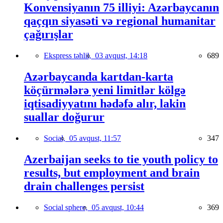
Konvensiyanın 75 illiyi: Azərbaycanın
qaçqın siyasəti və regional humanitar
çağırışlar
Ekspress təhlil,
03 avqust, 14:18
689
Azərbaycanda kartdan-karta
köçürmələrə yeni limitlər kölgə
iqtisadiyyatını hədəfə alır, lakin
suallar doğurur
Social,
05 avqust, 11:57
347
Azerbaijan seeks to tie youth policy to
results, but employment and brain
drain challenges persist
Social sphere,
05 avqust, 10:44
369