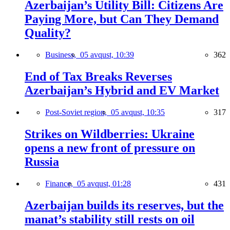
Azerbaijan’s Utility Bill: Citizens Are
Paying More, but Can They Demand
Quality?
Business,
05 avqust, 10:39
362
End of Tax Breaks Reverses
Azerbaijan’s Hybrid and EV Market
Post-Soviet region,
05 avqust, 10:35
317
Strikes on Wildberries: Ukraine
opens a new front of pressure on
Russia
Finance,
05 avqust, 01:28
431
Azerbaijan builds its reserves, but the
manat’s stability still rests on oil