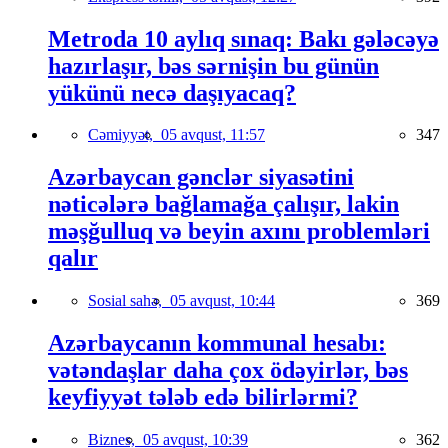
Metroda 10 aylıq sınaq: Bakı gələcəyə
hazırlaşır, bəs sərnişin bu günün
yükünü necə daşıyacaq?
Cəmiyyət,
05 avqust, 11:57
347
Azərbaycan gənclər siyasətini
nəticələrə bağlamağa çalışır, lakin
məşğulluq və beyin axını problemləri
qalır
Sosial sahə,
05 avqust, 10:44
369
Azərbaycanın kommunal hesabı:
vətəndaşlar daha çox ödəyirlər, bəs
keyfiyyət tələb edə bilirlərmi?
Biznes,
05 avqust, 10:39
362