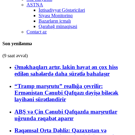
ASTNA
İqtisadiyyat Göstəriciləri
Siyası Monitorinq
Bazarların icmalı
Qarabağ münaqişəsi
Contact az
Son yenilənmə
(9 saat əvvəl)
Əməkhaqları artır, lakin həyat ən çox hiss
edilən sahələrdə daha sürətlə bahalaşır
“Tramp marşrutu” reallığa çevrilir:
Ermənistan Cənubi Qafqazı dəyişə biləcək
layihəni sürətləndirir
ABŞ və Çin Cənubi Qafqazda marşrutlar
uğrunda rəqabət aparır
Rəqəmsal Orta Dəhliz: Qazaxıstan və