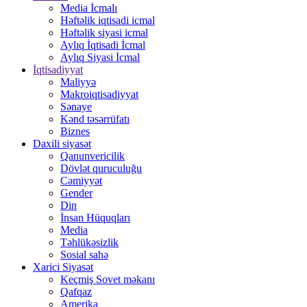
Media İcmalı
Həftəlik iqtisadi icmal
Həftəlik siyasi icmal
Aylıq İqtisadi İcmal
Aylıq Siyasi İcmal
İqtisadiyyat
Maliyyə
Makroiqtisadiyyat
Sənaye
Kənd təsərrüfatı
Biznes
Daxili siyasət
Qanunvericilik
Dövlət quruculuğu
Cəmiyyət
Gender
Din
İnsan Hüquqları
Media
Təhlükəsizlik
Sosial sahə
Xarici Siyasət
Keçmiş Sovet məkanı
Qafqaz
Amerika