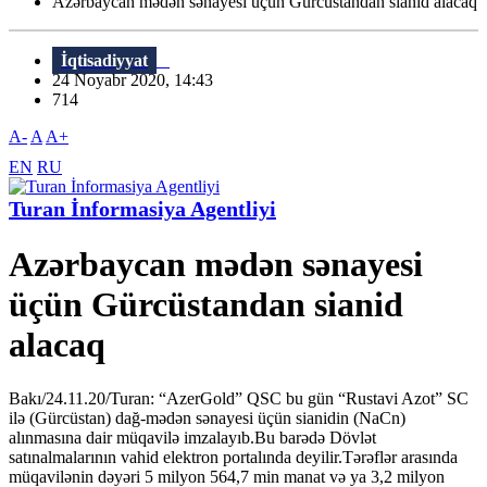
Azərbaycan mədən sənayesi üçün Gürcüstandan sianid alacaq
İqtisadiyyat
24 Noyabr 2020, 14:43
714
A-
A
A+
EN
RU
Turan İnformasiya Agentliyi
Azərbaycan mədən sənayesi
üçün Gürcüstandan sianid
alacaq
Bakı/24.11.20/Turan: “AzerGold” QSC bu gün “Rustavi Azot” SC
ilə (Gürcüstan) dağ-mədən sənayesi üçün sianidin (NaCn)
alınmasına dair müqavilə imzalayıb.Bu barədə Dövlət
satınalmalarının vahid elektron portalında deyilir.Tərəflər arasında
müqavilənin dəyəri 5 milyon 564,7 min manat və ya 3,2 milyon