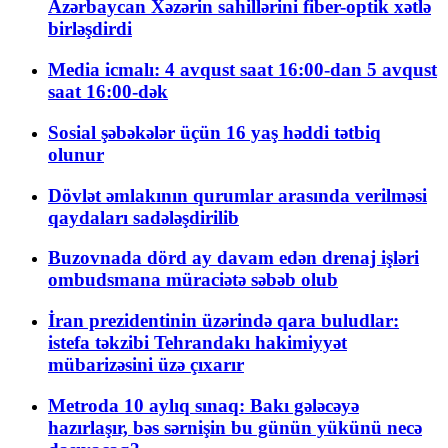
Azərbaycan Xəzərin sahillərini fiber-optik xətlə
birləşdirdi
Media icmalı: 4 avqust saat 16:00-dan 5 avqust
saat 16:00-dək
Sosial şəbəkələr üçün 16 yaş həddi tətbiq
olunur
Dövlət əmlakının qurumlar arasında verilməsi
qaydaları sadələşdirilib
Buzovnada dörd ay davam edən drenaj işləri
ombudsmana müraciətə səbəb olub
İran prezidentinin üzərində qara buludlar:
istefa təkzibi Tehrandakı hakimiyyət
mübarizəsini üzə çıxarır
Metroda 10 aylıq sınaq: Bakı gələcəyə
hazırlaşır, bəs sərnişin bu günün yükünü necə