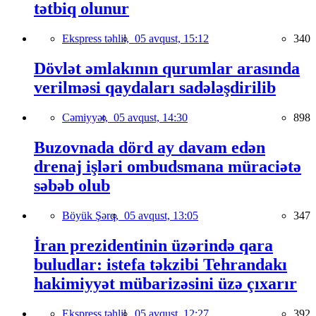
tətbiq olunur
Ekspress təhlil,
05 avqust, 15:12
340
Dövlət əmlakının qurumlar arasında
verilməsi qaydaları sadələşdirilib
Cəmiyyət,
05 avqust, 14:30
898
Buzovnada dörd ay davam edən
drenaj işləri ombudsmana müraciətə
səbəb olub
Böyük Şərq,
05 avqust, 13:05
347
İran prezidentinin üzərində qara
buludlar: istefa təkzibi Tehrandakı
hakimiyyət mübarizəsini üzə çıxarır
Ekspress təhlil,
05 avqust, 12:27
392