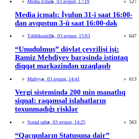
Media İcmalı,
03 avqust, 17:19
527
Media icmalı: İyulun 31-i saat 16:00-
dan avqustun 3-ü saat 16:00-dək
Təhlükəsizlik,
03 avqust, 15:03
647
“Unudulmuş” dövlət çevrilişi işi:
Ramiz Mehdiyev barəsində istintaq
diqqət mərkəzindən uzaqlaşıb
Maliyyə,
03 avqust, 14:41
613
Vergi sistemində 200 min manatlıq
siqnal: rəqəmsal islahatların
toxunmadığı risklər
Sosial sahə,
03 avqust, 14:25
563
“Qaçqınların Statusuna dair”