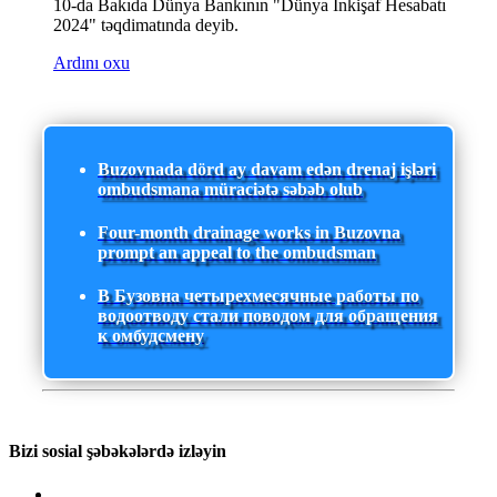
10-da Bakıda Dünya Bankının "Dünya İnkişaf Hesabatı
2024" təqdimatında deyib.
Ardını oxu
Buzovnada dörd ay davam edən drenaj işləri
ombudsmana müraciətə səbəb olub
Four-month drainage works in Buzovna
prompt an appeal to the ombudsman
В Бузовна четырехмесячные работы по
водоотводу стали поводом для обращения
к омбудсмену
Bizi sosial şəbəkələrdə izləyin