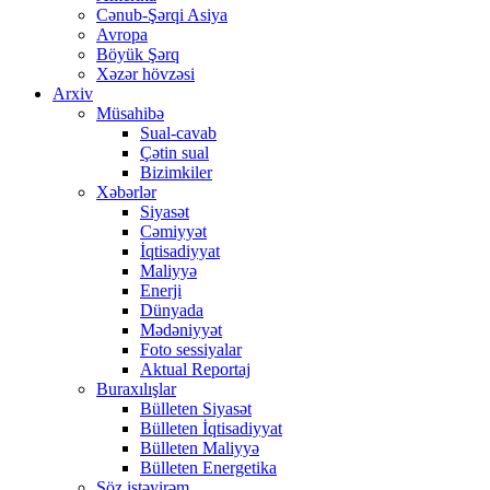
Cənub-Şərqi Asiya
Avropa
Böyük Şərq
Xəzər hövzəsi
Arxiv
Müsahibə
Sual-cavab
Çətin sual
Bizimkiler
Xəbərlər
Siyasət
Cəmiyyət
İqtisadiyyat
Maliyyə
Enerji
Dünyada
Mədəniyyət
Foto sessiyalar
Aktual Reportaj
Buraxılışlar
Bülleten Siyasət
Bülleten İqtisadiyyat
Bülleten Maliyyə
Bülleten Energetika
Söz istəyirəm