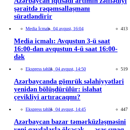
Azərbaycan iqtisadi artımın zəiflədiyi
şəraitdə rəqəmsallaşmanı
sürətləndirir
Media İcmalı,
04 avqust, 16:04
413
Media icmalı: Avqustun 3-ü saat
16:00-dan avqustun 4-ü saat 16:00-
dək
Ekspress təhlil,
04 avqust, 14:50
519
Azərbaycanda gömrük səlahiyyətləri
yenidən bölüşdürülür: islahat
çevikliyi artıracaqmı?
Ekspress təhlil,
04 avqust, 14:45
447
Azərbaycan bazar təmərküzləşməsini
yeni qaydalarla ölçəcək — əsas sınaq