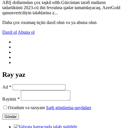
ABŞ dollarından çox təşkil edib.Gürcüstan tərəfi malların
tədarükünü 2023-cü ilin fevralına qədər tamamlayacaq. AzerGold
qanunvericiliyin tələblərinə z...
Daha çox oxumaq üçün daxil olun və ya abunə olun
Daxil ol
Abunə ol
Rəy yaz
Ad *
Rəyiniz *
Oxudum və razıyam
Şərh göndərmə qaydaları
Göndər