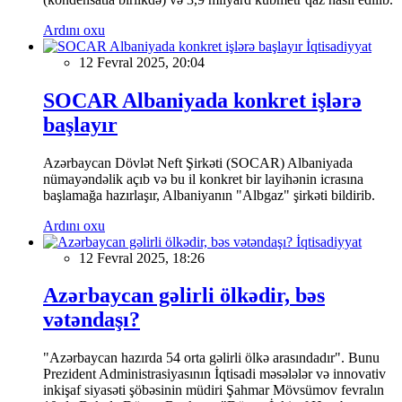
Ardını oxu
İqtisadiyyat
12 Fevral 2025, 20:04
SOCAR Albaniyada konkret işlərə
başlayır
Azərbaycan Dövlət Neft Şirkəti (SOCAR) Albaniyada
nümayəndəlik açıb və bu il konkret bir layihənin icrasına
başlamağa hazırlaşır, Albaniyanın "Albgaz" şirkəti bildirib.
Ardını oxu
İqtisadiyyat
12 Fevral 2025, 18:26
Azərbaycan gəlirli ölkədir, bəs
vətəndaşı?
"Azərbaycan hazırda 54 orta gəlirli ölkə arasındadır". Bunu
Prezident Administrasiyasının İqtisadi məsələlər və innovativ
inkişaf siyasəti şöbəsinin müdiri Şahmar Mövsümov fevralın