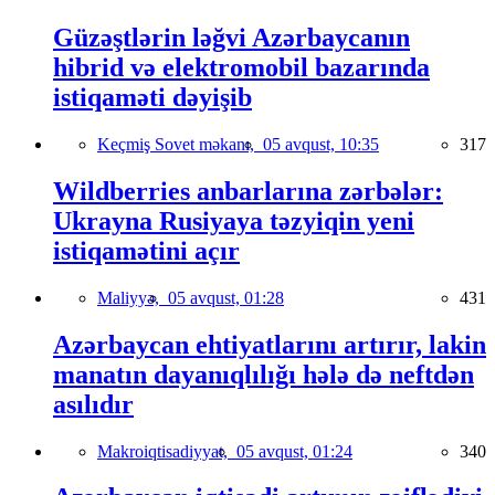
Güzəştlərin ləğvi Azərbaycanın
hibrid və elektromobil bazarında
istiqaməti dəyişib
Keçmiş Sovet məkanı,
05 avqust, 10:35
317
Wildberries anbarlarına zərbələr:
Ukrayna Rusiyaya təzyiqin yeni
istiqamətini açır
Maliyyə,
05 avqust, 01:28
431
Azərbaycan ehtiyatlarını artırır, lakin
manatın dayanıqlılığı hələ də neftdən
asılıdır
Makroiqtisadiyyat,
05 avqust, 01:24
340