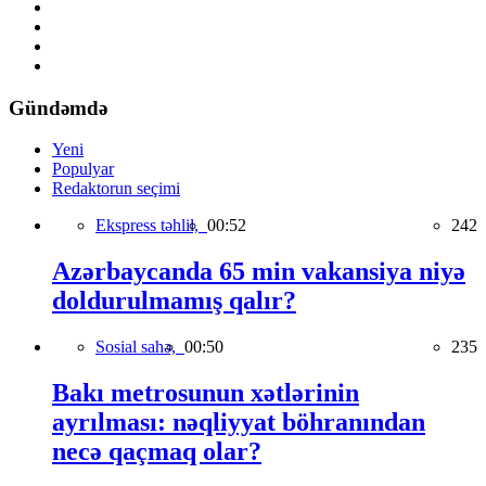
Gündəmdə
Yeni
Populyar
Redaktorun seçimi
Ekspress təhlil,
00:52
242
Azərbaycanda 65 min vakansiya niyə
doldurulmamış qalır?
Sosial sahə,
00:50
235
Bakı metrosunun xətlərinin
ayrılması: nəqliyyat böhranından
necə qaçmaq olar?