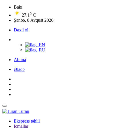
Bakı
0
27.1
C
Şənbə, 8 Avqust 2026
Daxil ol
Abunə
Əlaqə
Turan
Ekspress təhlil
İcmallar