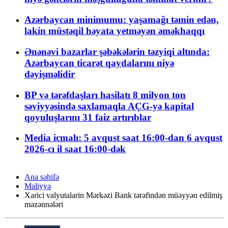
Azərbaycan minimumu: yaşamağı təmin edən,
lakin müstəqil həyata yetməyən əməkhaqqı
Ənənəvi bazarlar şəbəkələrin təzyiqi altında:
Azərbaycan ticarət qaydalarını niyə
dəyişməlidir
BP və tərəfdaşları hasilatı 8 milyon ton
səviyyəsində saxlamaqla AÇG-yə kapital
qoyuluşlarını 31 faiz artırıblar
Media icmalı: 5 avqust saat 16:00-dan 6 avqust
2026-cı il saat 16:00-dək
Ana səhifə
Maliyyə
Xarici valyutalarin Mərkəzi Bank tərəfindən müəyyən edilmiş
məzənnələri