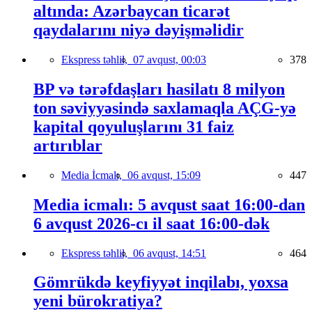
altında: Azərbaycan ticarət
qaydalarını niyə dəyişməlidir
Ekspress təhlil,
07 avqust, 00:03
378
BP və tərəfdaşları hasilatı 8 milyon
ton səviyyəsində saxlamaqla AÇG-yə
kapital qoyuluşlarını 31 faiz
artırıblar
Media İcmalı,
06 avqust, 15:09
447
Media icmalı: 5 avqust saat 16:00-dan
6 avqust 2026-cı il saat 16:00-dək
Ekspress təhlil,
06 avqust, 14:51
464
Gömrükdə keyfiyyət inqilabı, yoxsa
yeni bürokratiya?