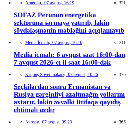
Amerika,
07 avqust, 16:19
321
SOFAZ Perunun energetika
sektoruna sərmayə yatırıb, lakin
sövdələşmənin məbləğini açıqlamayıb
Media İcmalı,
07 avqust, 16:10
311
Media icmalı: 6 avqust saat 16:00-dan
7 avqust 2026-cı il saat 16:00-dək
Keçmiş Sovet məkanı,
07 avqust, 10:26
376
Seçkilərdən sonra Ermənistan və
Rusiya gərginliyi azaltmağın yollarını
axtarır, lakin əvvəlki ittifaqa qayıdış
ehtimalı azdır
Avropa,
07 avqust, 09:23
365