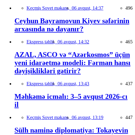
Keçmiş Sovet məkanı,
06 avqust, 14:37
496
Ceyhun Bayramovun Kiyev səfərinin
arxasında nə dayanır?
Ekspress təhlil,
06 avqust, 14:32
465
AZAL, ASCO və “Azərkosmos” üçün
yeni idarəetmə modeli: Fərman hansı
dəyişiklikləri gətirir?
Ekspress təhlil,
06 avqust, 13:43
437
Məhkəmə icmalı: 3–5 avqust 2026-cı
il
Keçmiş Sovet məkanı,
06 avqust, 13:19
447
Sülh naminə diplomatiya: Tokayevin