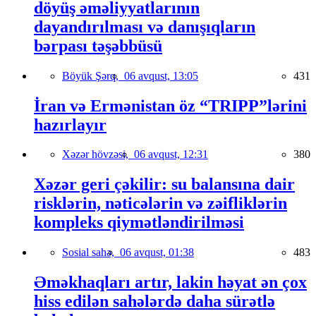
döyüş əməliyyatlarının
dayandırılması və danışıqların
bərpası təşəbbüsü
Böyük Şərq,
06 avqust, 13:05
431
İran və Ermənistan öz “TRIPP”lərini
hazırlayır
Xəzər hövzəsi,
06 avqust, 12:31
380
Xəzər geri çəkilir: su balansına dair
risklərin, nəticələrin və zəifliklərin
kompleks qiymətləndirilməsi
Sosial sahə,
06 avqust, 01:38
483
Əməkhaqları artır, lakin həyat ən çox
hiss edilən sahələrdə daha sürətlə