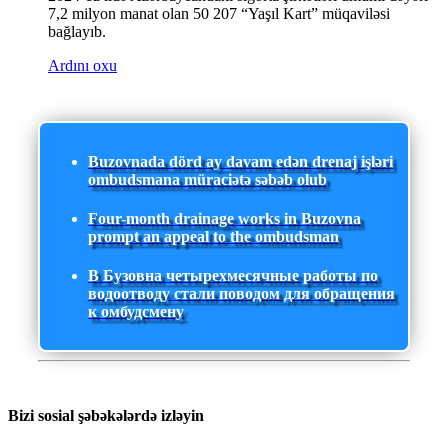
7,2 milyon manat olan 50 207 “Yaşıl Kart” müqaviləsi
bağlayıb.
Ardını oxu
Buzovnada dörd ay davam edən drenaj işləri
ombudsmana müraciətə səbəb olub
Four-month drainage works in Buzovna
prompt an appeal to the ombudsman
В Бузовна четырехмесячные работы по
водоотводу стали поводом для обращения
к омбудсмену
Bizi sosial şəbəkələrdə izləyin