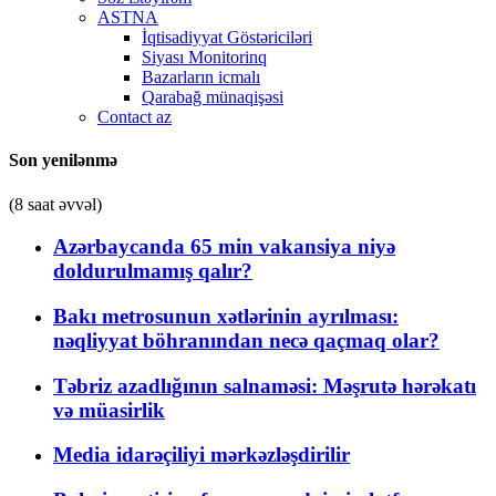
ASTNA
İqtisadiyyat Göstəriciləri
Siyası Monitorinq
Bazarların icmalı
Qarabağ münaqişəsi
Contact az
Son yenilənmə
(8 saat əvvəl)
Azərbaycanda 65 min vakansiya niyə
doldurulmamış qalır?
Bakı metrosunun xətlərinin ayrılması:
nəqliyyat böhranından necə qaçmaq olar?
Təbriz azadlığının salnaməsi: Məşrutə hərəkatı
və müasirlik
Media idarəçiliyi mərkəzləşdirilir