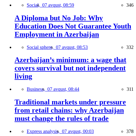
Social,
07 avqust, 08:59
346
A Diploma but No Job: Why
Education Does Not Guarantee Youth
Employment in Azerbaijan
Social sphere,
07 avqust, 08:53
332
Azerbaijan’s minimum: a wage that
covers survival but not independent
living
Business,
07 avqust, 08:44
311
Traditional markets under pressure
from retail chains: why Azerbaijan
must change the rules of trade
Express analysis,
07 avqust, 00:03
378