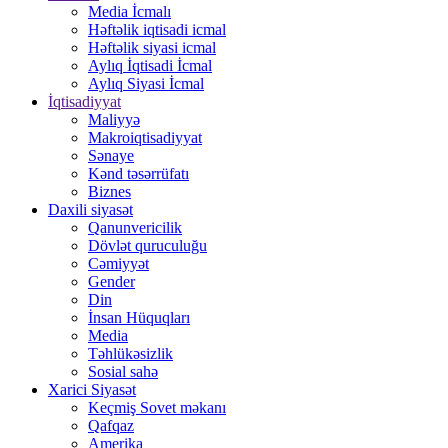
Media İcmalı
Həftəlik iqtisadi icmal
Həftəlik siyasi icmal
Aylıq İqtisadi İcmal
Aylıq Siyasi İcmal
İqtisadiyyat
Maliyyə
Makroiqtisadiyyat
Sənaye
Kənd təsərrüfatı
Biznes
Daxili siyasət
Qanunvericilik
Dövlət quruculuğu
Cəmiyyət
Gender
Din
İnsan Hüquqları
Media
Təhlükəsizlik
Sosial sahə
Xarici Siyasət
Keçmiş Sovet məkanı
Qafqaz
Amerika