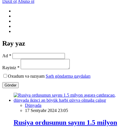
Daxil ol
Abunə ol
Rəy yaz
Ad *
Rəyiniz *
Oxudum və razıyam
Şərh göndərmə qaydaları
Göndər
Dünyada
17 Sentyabr 2024 23:05
Rusiya ordusunun sayını 1.5 milyon