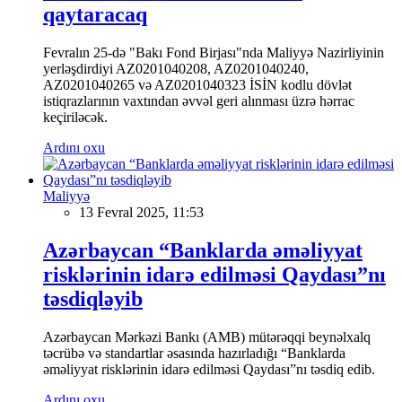
qaytaracaq
Fevralın 25-də "Bakı Fond Birjası"nda Maliyyə Nazirliyinin
yerləşdirdiyi AZ0201040208, AZ0201040240,
AZ0201040265 və AZ0201040323 İSİN kodlu dövlət
istiqrazlarının vaxtından əvvəl geri alınması üzrə hərrac
keçiriləcək.
Ardını oxu
Maliyyə
13 Fevral 2025, 11:53
Azərbaycan “Banklarda əməliyyat
risklərinin idarə edilməsi Qaydası”nı
təsdiqləyib
Azərbaycan Mərkəzi Bankı (AMB) mütərəqqi beynəlxalq
təcrübə və standartlar əsasında hazırladığı “Banklarda
əməliyyat risklərinin idarə edilməsi Qaydası”nı təsdiq edib.
Ardını oxu