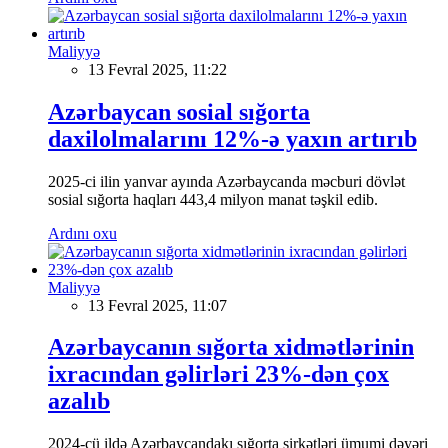
Maliyyə
13 Fevral 2025, 11:22
Azərbaycan sosial sığorta
daxilolmalarını 12%-ə yaxın artırıb
2025-ci ilin yanvar ayında Azərbaycanda məcburi dövlət
sosial sığorta haqları 443,4 milyon manat təşkil edib.
Ardını oxu
Maliyyə
13 Fevral 2025, 11:07
Azərbaycanın sığorta xidmətlərinin
ixracından gəlirləri 23%-dən çox
azalıb
2024-cü ildə Azərbaycandakı sığorta şirkətləri ümumi dəyəri