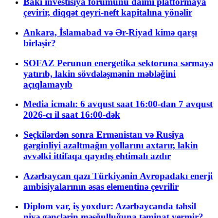
Bakı investisiya forumunu daimi platformaya
çevirir, diqqət qeyri-neft kapitalına yönəlir
Ankara, İslamabad və Ər-Riyad kimə qarşı
birləşir?
SOFAZ Perunun energetika sektoruna sərmayə
yatırıb, lakin sövdələşmənin məbləğini
açıqlamayıb
Media icmalı: 6 avqust saat 16:00-dan 7 avqust
2026-cı il saat 16:00-dək
Seçkilərdən sonra Ermənistan və Rusiya
gərginliyi azaltmağın yollarını axtarır, lakin
əvvəlki ittifaqa qayıdış ehtimalı azdır
Azərbaycan qazı Türkiyənin Avropadakı enerji
ambisiyalarının əsas elementinə çevrilir
Diplom var, iş yoxdur: Azərbaycanda təhsil
niyə gənclərin məşğulluğuna təminat vermir?