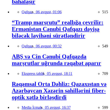
bahalaşır
Qafqaz,
06 avqust, 01:06
515
“Tramp marşrutu” reallığa çevrilir:
Ermənistan Cənubi Qafqazı dəyişə
biləcək layihəni sürətləndirir
Qafqaz,
06 avqust, 00:32
549
ABŞ və Çin Cənubi Qafqazda
marşrutlar uğrunda rəqabət aparır
Ekspress təhlil,
05 avqust, 18:11
709
Rəqəmsal Orta Dəhliz: Qazaxıstan və
Azərbaycan Xəzərin sahillərini fiber-
optik xətlə birləşdirdi
Media İcmalı,
05 avqust, 16:37
599