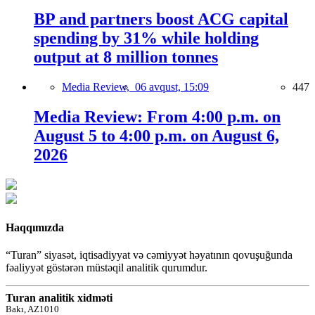
BP and partners boost ACG capital
spending by 31% while holding
output at 8 million tonnes
Media Review,
06 avqust, 15:09
447
Media Review: From 4:00 p.m. on
August 5 to 4:00 p.m. on August 6,
2026
Haqqımızda
“Turan” siyasət, iqtisadiyyat və cəmiyyət həyatının qovuşuğunda
fəaliyyət göstərən müstəqil analitik qurumdur.
Turan analitik xidməti
Bakı, AZ1010