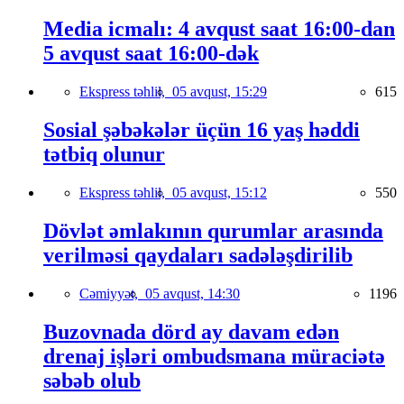
Media icmalı: 4 avqust saat 16:00-dan
5 avqust saat 16:00-dək
Ekspress təhlil,
05 avqust, 15:29
615
Sosial şəbəkələr üçün 16 yaş həddi
tətbiq olunur
Ekspress təhlil,
05 avqust, 15:12
550
Dövlət əmlakının qurumlar arasında
verilməsi qaydaları sadələşdirilib
Cəmiyyət,
05 avqust, 14:30
1196
Buzovnada dörd ay davam edən
drenaj işləri ombudsmana müraciətə
səbəb olub