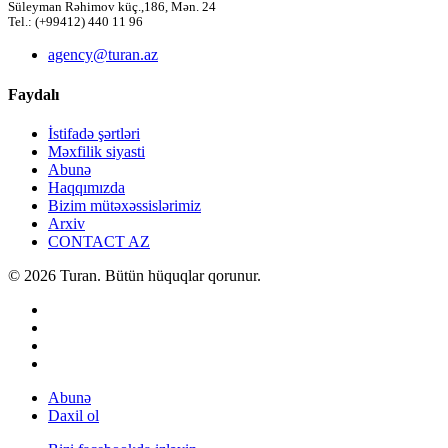
Süleyman Rəhimov küç.,186, Mən. 24
Tel.: (+99412) 440 11 96
agency@turan.az
Faydalı
İstifadə şərtləri
Məxfilik siyasti
Abunə
Haqqımızda
Bizim mütəxəssislərimiz
Arxiv
CONTACT AZ
© 2026 Turan. Bütün hüquqlar qorunur.
Abunə
Daxil ol