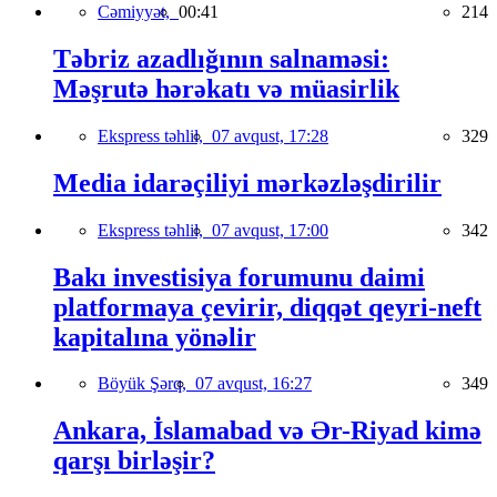
Cəmiyyət,
00:41
214
Təbriz azadlığının salnaməsi:
Məşrutə hərəkatı və müasirlik
Ekspress təhlil,
07 avqust, 17:28
329
Media idarəçiliyi mərkəzləşdirilir
Ekspress təhlil,
07 avqust, 17:00
342
Bakı investisiya forumunu daimi
platformaya çevirir, diqqət qeyri-neft
kapitalına yönəlir
Böyük Şərq,
07 avqust, 16:27
349
Ankara, İslamabad və Ər-Riyad kimə
qarşı birləşir?