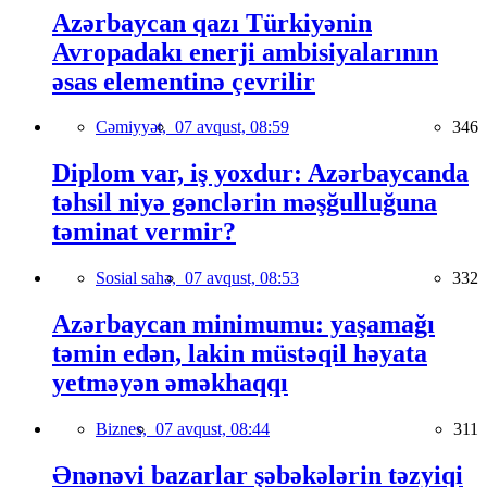
Azərbaycan qazı Türkiyənin
Avropadakı enerji ambisiyalarının
əsas elementinə çevrilir
Cəmiyyət,
07 avqust, 08:59
346
Diplom var, iş yoxdur: Azərbaycanda
təhsil niyə gənclərin məşğulluğuna
təminat vermir?
Sosial sahə,
07 avqust, 08:53
332
Azərbaycan minimumu: yaşamağı
təmin edən, lakin müstəqil həyata
yetməyən əməkhaqqı
Biznes,
07 avqust, 08:44
311
Ənənəvi bazarlar şəbəkələrin təzyiqi