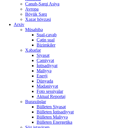
Cənub-Şərqi Asiya
Avropa
Böyük Şərq
Xəzər hövzəsi
Arxiv
Müsahibə
Sual-cavab
Çətin sual
Bizimkiler
Xəbərlər
Siyasət
Cəmiyyət
İqtisadiyyat
Maliyyə
Enerji
Dünyada
Mədəniyyət
Foto sessiyalar
Aktual Reportaj
Buraxılışlar
Bülleten Siyasət
Bülleten İqtisadiyyat
Bülleten Maliyyə
Bülleten Energetika
Söz istəyirəm