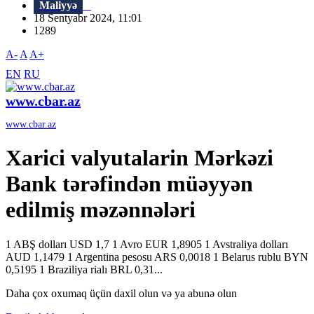
Maliyyə
18 Sentyabr 2024, 11:01
1289
A-
A
A+
EN
RU
www.cbar.az
www.cbar.az
Xarici valyutalarin Mərkəzi
Bank tərəfindən müəyyən
edilmiş məzənnələri
1 ABŞ dolları USD 1,7 1 Avro EUR 1,8905 1 Avstraliya dolları
AUD 1,1479 1 Argentina pesosu ARS 0,0018 1 Belarus rublu BYN
0,5195 1 Braziliya rialı BRL 0,31...
Daha çox oxumaq üçün daxil olun və ya abunə olun