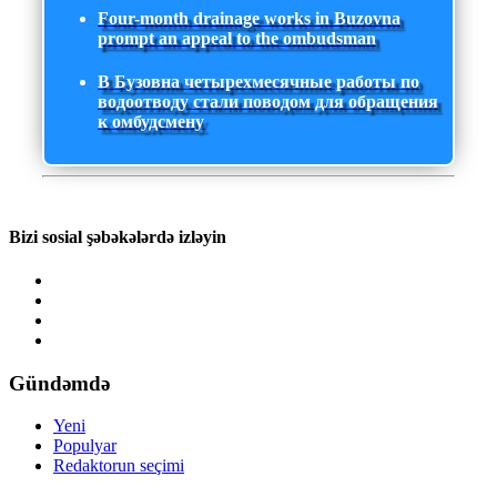
Four-month drainage works in Buzovna
prompt an appeal to the ombudsman
В Бузовна четырехмесячные работы по
водоотводу стали поводом для обращения
к омбудсмену
Bizi sosial şəbəkələrdə izləyin
Gündəmdə
Yeni
Populyar
Redaktorun seçimi