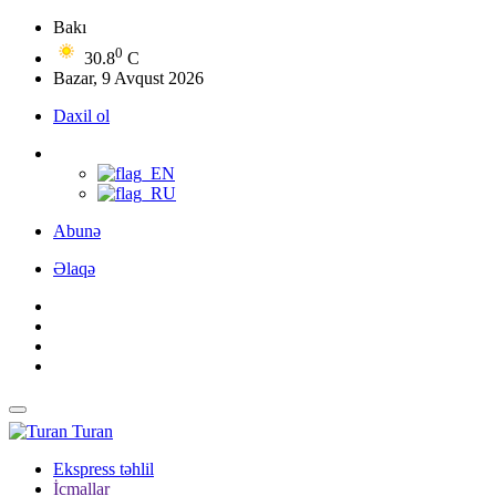
Bakı
0
30.8
C
Bazar, 9 Avqust 2026
Daxil ol
Abunə
Əlaqə
Turan
Ekspress təhlil
İcmallar