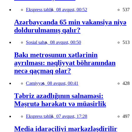
Ekspress təhlil,
08 avqust, 00:52
537
Azərbaycanda 65 min vakansiya niyə
doldurulmamış qalır?
Sosial sahə,
08 avqust, 00:50
513
Bakı metrosunun xətlərinin
ayrılması: nəqliyyat böhranından
necə qaçmaq olar?
Cəmiyyət,
08 avqust, 00:41
428
Təbriz azadlığının salnaməsi:
Məşrutə hərəkatı və müasirlik
Ekspress təhlil,
07 avqust, 17:28
497
Media idarəçiliyi mərkəzləşdirilir