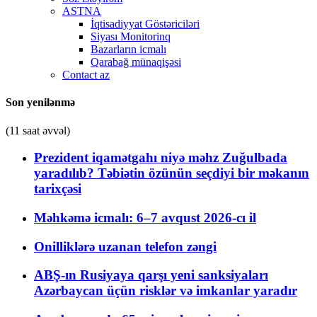
ASTNA
İqtisadiyyat Göstəriciləri
Siyası Monitorinq
Bazarların icmalı
Qarabağ münaqişəsi
Contact az
Son yenilənmə
(11 saat əvvəl)
Prezident iqamətgahı niyə məhz Zuğulbada
yaradılıb? Təbiətin özünün seçdiyi bir məkanın
tarixçəsi
Məhkəmə icmalı: 6–7 avqust 2026-cı il
Onilliklərə uzanan telefon zəngi
ABŞ-ın Rusiyaya qarşı yeni sanksiyaları
Azərbaycan üçün risklər və imkanlar yaradır