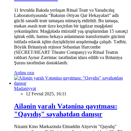
11 fevralda Bakıda yerləşən Ritual Teatr və Yaradıcılıq
Laboratoriyasında “Bakının Əriyən Qar Hekayələri” adlı
güclü sənədli teatr tamaşası nümayiş etdirildi. Bu tamaşa,
məkan əsaslı teatr üzrə keçirilən bir işgüzar məşğələni
yekunlaşdırır. Məşğələdə müxtəlif yaş qruplarından 15 sənətçi
iştirak edib, hamısı hekayə anlatımının transformativ gücünü
istifadə edərək iqlim dəyişikliyini araşdırmağa çalışıb. Tədbir,
Böyük Britaniyalı rejissor Sebastian Harcombe
(SECRET/HEART Theatre Company) və Ritual Teatrın
rəhbəri Aynur Zərrintac tərəfindən idarə edilib və Britaniya
Şurası tərəfindən dəstəklənib.
Ardını oxu
Mədəniyyət
12 Fevral 2025, 16:11
Ailənin yaralı Vətəninə qayıtması:
"Qayıdış" səyahətdən danışır
Nizami Kino Mərkəzində Elməddin Alıyevin "Qayıdış"