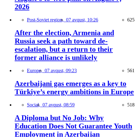
2026
Post-Soviet region,
07 avqust, 10:26
625
After the election, Armenia and
Russia seek a path toward de-
escalation, but a return to their
former alliance is unlikely
Europe,
07 avqust, 09:23
561
Azerbaijani gas emerges as a key to
Türkiye’s energy ambitions in Europe
Social,
07 avqust, 08:59
518
A Diploma but No Job: Why
Education Does Not Guarantee Youth
Employment in Azerbaijan