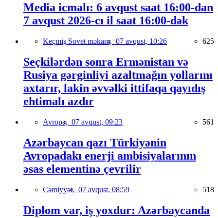
Media icmalı: 6 avqust saat 16:00-dan
7 avqust 2026-cı il saat 16:00-dək
Keçmiş Sovet məkanı,
07 avqust, 10:26
625
Seçkilərdən sonra Ermənistan və
Rusiya gərginliyi azaltmağın yollarını
axtarır, lakin əvvəlki ittifaqa qayıdış
ehtimalı azdır
Avropa,
07 avqust, 09:23
561
Azərbaycan qazı Türkiyənin
Avropadakı enerji ambisiyalarının
əsas elementinə çevrilir
Cəmiyyət,
07 avqust, 08:59
518
Diplom var, iş yoxdur: Azərbaycanda