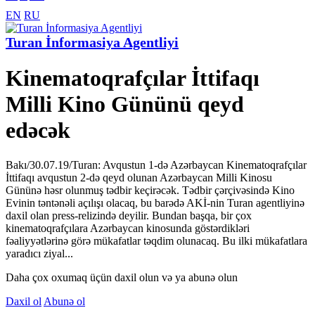
EN
RU
Turan İnformasiya Agentliyi
Kinematoqrafçılar İttifaqı
Milli Kino Gününü qeyd
edəcək
Bakı/30.07.19/Turan: Avqustun 1-də Azərbaycan Kinematoqrafçılar
İttifaqı avqustun 2-də qeyd olunan Azərbaycan Milli Kinosu
Gününə həsr olunmuş tədbir keçirəcək. Tədbir çərçivəsində Kino
Evinin təntənəli açılışı olacaq, bu barədə AKİ-nin Turan agentliyinə
daxil olan press-relizində deyilir. Bundan başqa, bir çox
kinematoqrafçılara Azərbaycan kinosunda göstərdikləri
fəaliyyətlərinə görə mükafatlar təqdim olunacaq. Bu ilki mükafatlara
yaradıcı ziyal...
Daha çox oxumaq üçün daxil olun və ya abunə olun
Daxil ol
Abunə ol