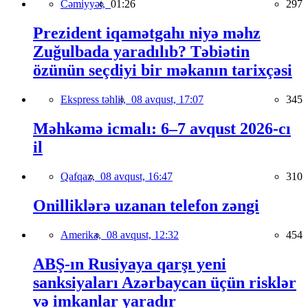
Cəmiyyət,
01:26
297
Prezident iqamətgahı niyə məhz
Zuğulbada yaradılıb? Təbiətin
özünün seçdiyi bir məkanın tarixçəsi
Ekspress təhlil,
08 avqust, 17:07
345
Məhkəmə icmalı: 6–7 avqust 2026-cı
il
Qafqaz,
08 avqust, 16:47
310
Onilliklərə uzanan telefon zəngi
Amerika,
08 avqust, 12:32
454
ABŞ-ın Rusiyaya qarşı yeni
sanksiyaları Azərbaycan üçün risklər
və imkanlar yaradır