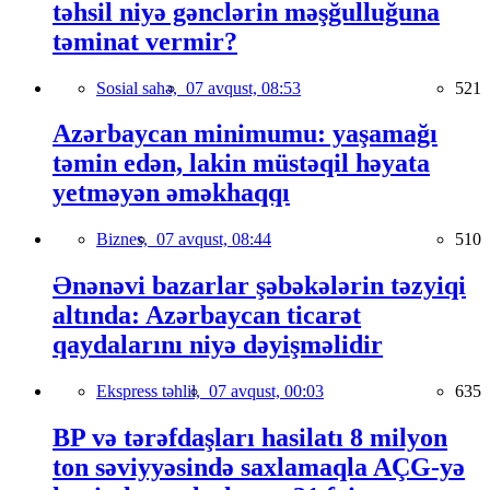
təhsil niyə gənclərin məşğulluğuna
təminat vermir?
Sosial sahə,
07 avqust, 08:53
521
Azərbaycan minimumu: yaşamağı
təmin edən, lakin müstəqil həyata
yetməyən əməkhaqqı
Biznes,
07 avqust, 08:44
510
Ənənəvi bazarlar şəbəkələrin təzyiqi
altında: Azərbaycan ticarət
qaydalarını niyə dəyişməlidir
Ekspress təhlil,
07 avqust, 00:03
635
BP və tərəfdaşları hasilatı 8 milyon
ton səviyyəsində saxlamaqla AÇG-yə