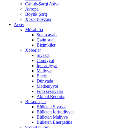
Cənub-Şərqi Asiya
Avropa
Böyük Şərq
Xəzər hövzəsi
Arxiv
Müsahibə
Sual-cavab
Çətin sual
Bizimkiler
Xəbərlər
Siyasət
Cəmiyyət
İqtisadiyyat
Maliyyə
Enerji
Dünyada
Mədəniyyət
Foto sessiyalar
Aktual Reportaj
Buraxılışlar
Bülleten Siyasət
Bülleten İqtisadiyyat
Bülleten Maliyyə
Bülleten Energetika
Söz istəyirəm