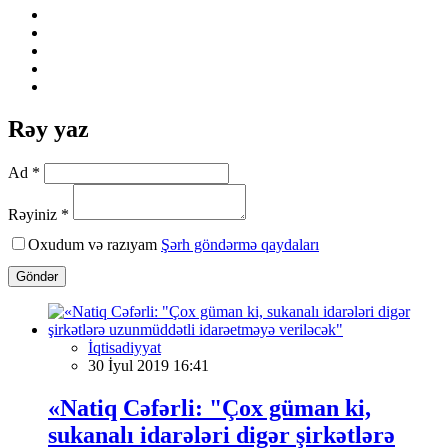
Rəy yaz
Ad *
Rəyiniz *
Oxudum və razıyam
Şərh göndərmə qaydaları
Göndər
İqtisadiyyat
30 İyul 2019 16:41
«Natiq Cəfərli: "Çox güman ki,
sukanalı idarələri digər şirkətlərə