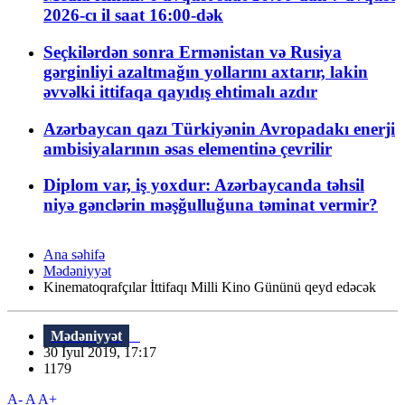
2026-cı il saat 16:00-dək
Seçkilərdən sonra Ermənistan və Rusiya
gərginliyi azaltmağın yollarını axtarır, lakin
əvvəlki ittifaqa qayıdış ehtimalı azdır
Azərbaycan qazı Türkiyənin Avropadakı enerji
ambisiyalarının əsas elementinə çevrilir
Diplom var, iş yoxdur: Azərbaycanda təhsil
niyə gənclərin məşğulluğuna təminat vermir?
Ana səhifə
Mədəniyyət
Kinematoqrafçılar İttifaqı Milli Kino Gününü qeyd edəcək
Mədəniyyət
30 İyul 2019, 17:17
1179
A-
A
A+