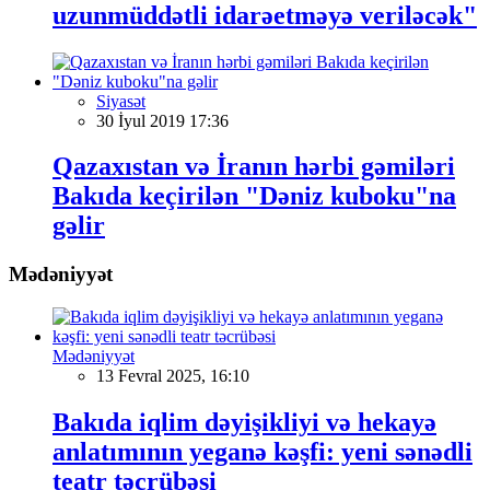
uzunmüddətli idarəetməyə veriləcək"
Siyasət
30 İyul 2019 17:36
Qazaxıstan və İranın hərbi gəmiləri
Bakıda keçirilən "Dəniz kuboku"na
gəlir
Mədəniyyət
Mədəniyyət
13 Fevral 2025, 16:10
Bakıda iqlim dəyişikliyi və hekayə
anlatımının yeganə kəşfi: yeni sənədli
teatr təcrübəsi