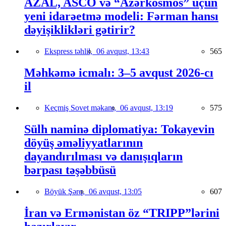
AZAL, ASCO və “Azərkosmos” üçün
yeni idarəetmə modeli: Fərman hansı
dəyişiklikləri gətirir?
Ekspress təhlil,
06 avqust, 13:43
565
Məhkəmə icmalı: 3–5 avqust 2026-cı
il
Keçmiş Sovet məkanı,
06 avqust, 13:19
575
Sülh naminə diplomatiya: Tokayevin
döyüş əməliyyatlarının
dayandırılması və danışıqların
bərpası təşəbbüsü
Böyük Şərq,
06 avqust, 13:05
607
İran və Ermənistan öz “TRIPP”lərini