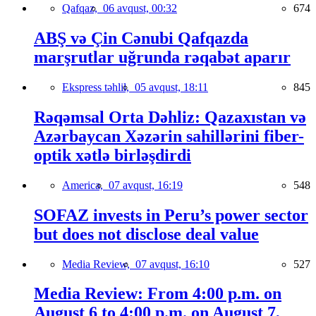
Qafqaz,
06 avqust, 00:32
674
ABŞ və Çin Cənubi Qafqazda
marşrutlar uğrunda rəqabət aparır
Ekspress təhlil,
05 avqust, 18:11
845
Rəqəmsal Orta Dəhliz: Qazaxıstan və
Azərbaycan Xəzərin sahillərini fiber-
optik xətlə birləşdirdi
America,
07 avqust, 16:19
548
SOFAZ invests in Peru’s power sector
but does not disclose deal value
Media Review,
07 avqust, 16:10
527
Media Review: From 4:00 p.m. on
August 6 to 4:00 p.m. on August 7,