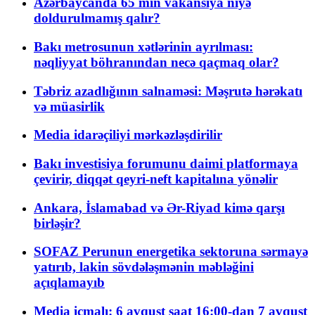
Azərbaycanda 65 min vakansiya niyə
doldurulmamış qalır?
Bakı metrosunun xətlərinin ayrılması:
nəqliyyat böhranından necə qaçmaq olar?
Təbriz azadlığının salnaməsi: Məşrutə hərəkatı
və müasirlik
Media idarəçiliyi mərkəzləşdirilir
Bakı investisiya forumunu daimi platformaya
çevirir, diqqət qeyri-neft kapitalına yönəlir
Ankara, İslamabad və Ər-Riyad kimə qarşı
birləşir?
SOFAZ Perunun energetika sektoruna sərmayə
yatırıb, lakin sövdələşmənin məbləğini
açıqlamayıb
Media icmalı: 6 avqust saat 16:00-dan 7 avqust