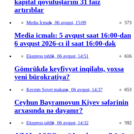
kapital qoyuluşlarını 31 faiz
artırıblar
Media İcmalı,
06 avqust, 15:09
573
Media icmalı: 5 avqust saat 16:00-dan
6 avqust 2026-cı il saat 16:00-dək
Ekspress təhlil,
06 avqust, 14:51
616
Gömrükdə keyfiyyət inqilabı, yoxsa
yeni bürokratiya?
Keçmiş Sovet məkanı,
06 avqust, 14:37
653
Ceyhun Bayramovun Kiyev səfərinin
arxasında nə dayanır?
Ekspress təhlil,
06 avqust, 14:32
592