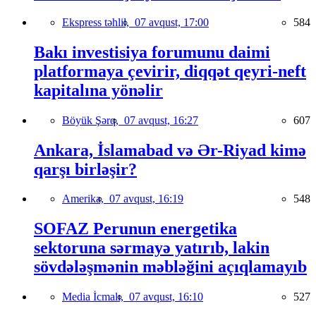
Ekspress təhlil,
07 avqust, 17:00
584
Bakı investisiya forumunu daimi
platformaya çevirir, diqqət qeyri-neft
kapitalına yönəlir
Böyük Şərq,
07 avqust, 16:27
607
Ankara, İslamabad və Ər-Riyad kimə
qarşı birləşir?
Amerika,
07 avqust, 16:19
548
SOFAZ Perunun energetika
sektoruna sərmayə yatırıb, lakin
sövdələşmənin məbləğini açıqlamayıb
Media İcmalı,
07 avqust, 16:10
527