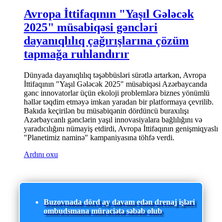
Avropa İttifaqının "Yaşıl Gələcək
2025" müsabiqəsi gəncləri
dayanıqlılıq çağırışlarına çözüm
tapmağa ruhlandırır
Dünyada dayanıqlılıq təşəbbüsləri sürətlə artarkən, Avropa
İttifaqının "Yaşıl Gələcək 2025" müsabiqəsi Azərbaycanda
gənc innovatorlar üçün ekoloji problemlərə biznes yönümlü
həllər təqdim etməyə imkan yaradan bir platformaya çevrilib.
Bakıda keçirilən bu müsabiqənin dördüncü buraxılışı
Azərbaycanlı gənclərin yaşıl innovasiyalara bağlılığını və
yaradıcılığını nümayiş etdirdi, Avropa İttifaqının genişmiqyaslı
"Planetimiz naminə" kampaniyasına töhfə verdi.
Ardını oxu
Buzovnada dörd ay davam edən drenaj işləri
ombudsmana müraciətə səbəb olub