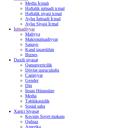
Media İcmalı
Həftəlik iqtisadi icmal
Həftəlik siyasi icmal
Aylıq İqtisadi İcmal
Aylıq Siyasi İcmal
İqtisadiyyat
Maliyyə
Makroiqtisadiyyat
Sənaye
Kənd təsərrüfatı
Biznes
Daxili siyasət
Qanunvericilik
Dövlət quruculuğu
Cəmiyyət
Gender
Din
İnsan Hüquqları
Media
Təhlükəsizlik
Sosial sahə
Xarici Siyasət
Keçmiş Sovet məkanı
Qafqaz
Amerika