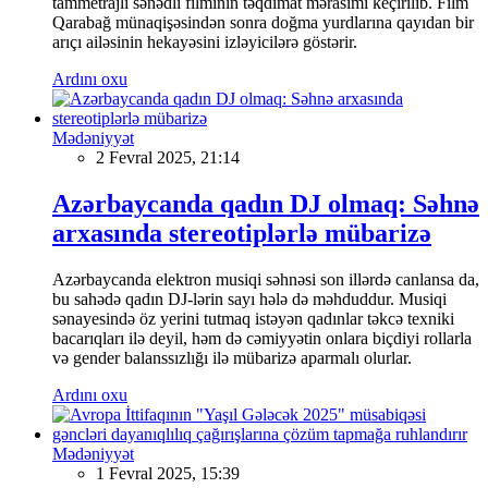
tammetrajlı sənədli filminin təqdimat mərasimi keçirilib. Film
Qarabağ münaqişəsindən sonra doğma yurdlarına qayıdan bir
arıçı ailəsinin hekayəsini izləyicilərə göstərir.
Ardını oxu
Mədəniyyət
2 Fevral 2025, 21:14
Azərbaycanda qadın DJ olmaq: Səhnə
arxasında stereotiplərlə mübarizə
Azərbaycanda elektron musiqi səhnəsi son illərdə canlansa da,
bu sahədə qadın DJ-lərin sayı hələ də məhduddur. Musiqi
sənayesində öz yerini tutmaq istəyən qadınlar təkcə texniki
bacarıqları ilə deyil, həm də cəmiyyətin onlara biçdiyi rollarla
və gender balanssızlığı ilə mübarizə aparmalı olurlar.
Ardını oxu
Mədəniyyət
1 Fevral 2025, 15:39