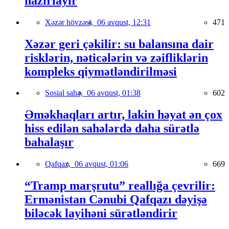
hazırlayır
Xəzər hövzəsi,
06 avqust, 12:31
471
Xəzər geri çəkilir: su balansına dair
risklərin, nəticələrin və zəifliklərin
kompleks qiymətləndirilməsi
Sosial sahə,
06 avqust, 01:38
602
Əməkhaqları artır, lakin həyat ən çox
hiss edilən sahələrdə daha sürətlə
bahalaşır
Qafqaz,
06 avqust, 01:06
669
“Tramp marşrutu” reallığa çevrilir:
Ermənistan Cənubi Qafqazı dəyişə
biləcək layihəni sürətləndirir