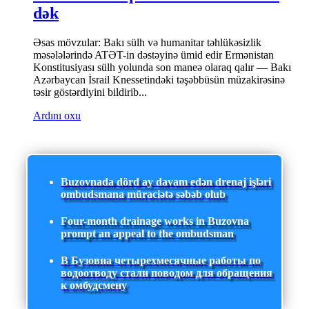
dək
Əsas mövzular: Bakı sülh və humanitar təhlükəsizlik
məsələlərində ATƏT-in dəstəyinə ümid edir Ermənistan
Konstitusiyası sülh yolunda son maneə olaraq qalır — Bakı
Azərbaycan İsrail Knessetindəki təşəbbüsün müzakirəsinə
təsir göstərdiyini bildirib...
Ardını oxu
Buzovnada dörd ay davam edən drenaj işləri
ombudsmana müraciətə səbəb olub
Four-month drainage works in Buzovna
prompt an appeal to the ombudsman
В Бузовна четырехмесячные работы по
водоотводу стали поводом для обращения
к омбудсмену