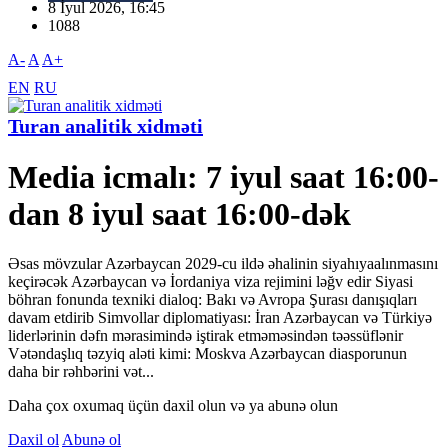
8 İyul 2026, 16:45
1088
A-
A
A+
EN
RU
Turan analitik xidməti
Media icmalı: 7 iyul saat 16:00-
dan 8 iyul saat 16:00-dək
Əsas mövzular Azərbaycan 2029-cu ildə əhalinin siyahıyaalınmasını
keçirəcək Azərbaycan və İordaniya viza rejimini ləğv edir Siyasi
böhran fonunda texniki dialoq: Bakı və Avropa Şurası danışıqları
davam etdirib Simvollar diplomatiyası: İran Azərbaycan və Türkiyə
liderlərinin dəfn mərasimində iştirak etməməsindən təəssüflənir
Vətəndaşlıq təzyiq aləti kimi: Moskva Azərbaycan diasporunun
daha bir rəhbərini vət...
Daha çox oxumaq üçün daxil olun və ya abunə olun
Daxil ol
Abunə ol