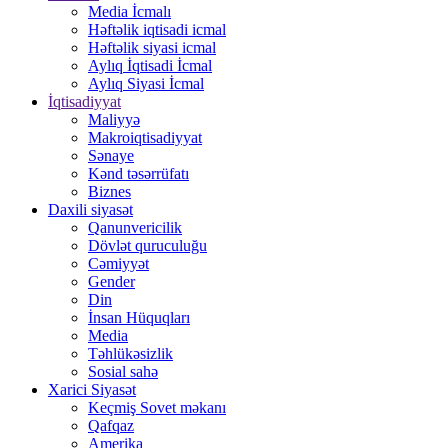
Media İcmalı
Həftəlik iqtisadi icmal
Həftəlik siyasi icmal
Aylıq İqtisadi İcmal
Aylıq Siyasi İcmal
İqtisadiyyat
Maliyyə
Makroiqtisadiyyat
Sənaye
Kənd təsərrüfatı
Biznes
Daxili siyasət
Qanunvericilik
Dövlət quruculuğu
Cəmiyyət
Gender
Din
İnsan Hüquqları
Media
Təhlükəsizlik
Sosial sahə
Xarici Siyasət
Keçmiş Sovet məkanı
Qafqaz
Amerika