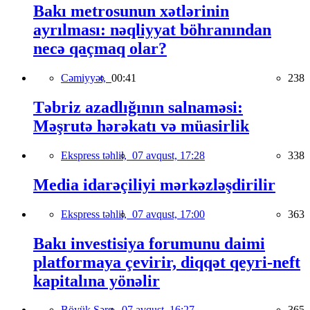
Bakı metrosunun xətlərinin
ayrılması: nəqliyyat böhranından
necə qaçmaq olar?
Cəmiyyət,
00:41
238
Təbriz azadlığının salnaməsi:
Məşrutə hərəkatı və müasirlik
Ekspress təhlil,
07 avqust, 17:28
338
Media idarəçiliyi mərkəzləşdirilir
Ekspress təhlil,
07 avqust, 17:00
363
Bakı investisiya forumunu daimi
platformaya çevirir, diqqət qeyri-neft
kapitalına yönəlir
Böyük Şərq,
07 avqust, 16:27
365