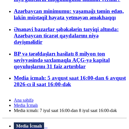
Azərbaycan minimumu: yaşamağı təmin edən,
lakin müstəqil həyata yetməyən əməkhaqqı
Ənənəvi bazarlar şəbəkələrin təzyiqi altında:
Azərbaycan ticarət qaydalarını niyə
dəyişməlidir
BP və tərəfdaşları hasilatı 8 milyon ton
səviyyəsində saxlamaqla AÇG-yə kapital
qoyuluşlarını 31 faiz artırıblar
Media icmalı: 5 avqust saat 16:00-dan 6 avqust
2026-cı il saat 16:00-dək
Ana səhifə
Media İcmalı
Media icmalı: 7 iyul saat 16:00-dan 8 iyul saat 16:00-dək
Media İcmalı