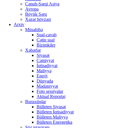
Cənub-Şərqi Asiya
Avropa
Böyük Şərq
Xəzər hövzəsi
Arxiv
Müsahibə
Sual-cavab
Çətin sual
Bizimkiler
Xəbərlər
Siyasət
Cəmiyyət
İqtisadiyyat
Maliyyə
Enerji
Dünyada
Mədəniyyət
Foto sessiyalar
Aktual Reportaj
Buraxılışlar
Bülleten Siyasət
Bülleten İqtisadiyyat
Bülleten Maliyyə
Bülleten Energetika
Söz istəyirəm