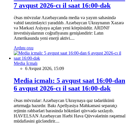
7 avqust 2026-cı il saat 16:00-dək
Əsas mövzular Azərbaycanda media və yayım sahəsində
vahid tənzimləyici yaradılıb. Azərbaycan Ukraynanın Xəzərə
və Mərkəzi Asiyaya açılan yeni körpüsüdür. ARDNF
investisiyalarının coğrafiyasını genişləndirir: Latın
Amerikasında yeni enerji aktivi....
Ardını oxu
Media İcmalı
6 Avqust 2026, 15:09
Media icmalı: 5 avqust saat 16:00-dan
6 avqust 2026-cı il saat 16:00-dək
Əsas mövzular: Azərbaycan Ukraynaya qaz tədarükünü
artırmağa hazırdır. Bakı Apellyasiya Məhkəməsi separatçı
rejimin rəhbərləri barəsində hökmləri qüvvədə saxlayıb.
HAVELSAN Azərbaycan Hərbi Hava Qüvvələrinin rəqəmsal
müdafiəsini gücləndirir....