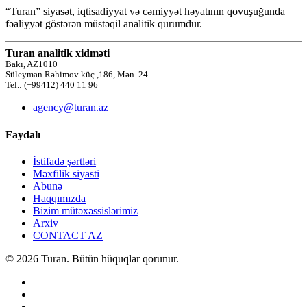
“Turan” siyasət, iqtisadiyyat və cəmiyyət həyatının qovuşuğunda
fəaliyyət göstərən müstəqil analitik qurumdur.
Turan analitik xidməti
Bakı, AZ1010
Süleyman Rəhimov küç.,186, Mən. 24
Tel.: (+99412) 440 11 96
agency@turan.az
Faydalı
İstifadə şərtləri
Məxfilik siyasti
Abunə
Haqqımızda
Bizim mütəxəssislərimiz
Arxiv
CONTACT AZ
© 2026 Turan. Bütün hüquqlar qorunur.