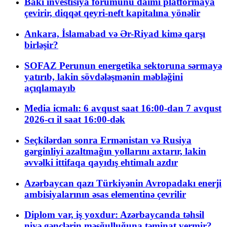
Bakı investisiya forumunu daimi platformaya
çevirir, diqqət qeyri-neft kapitalına yönəlir
Ankara, İslamabad və Ər-Riyad kimə qarşı
birləşir?
SOFAZ Perunun energetika sektoruna sərmayə
yatırıb, lakin sövdələşmənin məbləğini
açıqlamayıb
Media icmalı: 6 avqust saat 16:00-dan 7 avqust
2026-cı il saat 16:00-dək
Seçkilərdən sonra Ermənistan və Rusiya
gərginliyi azaltmağın yollarını axtarır, lakin
əvvəlki ittifaqa qayıdış ehtimalı azdır
Azərbaycan qazı Türkiyənin Avropadakı enerji
ambisiyalarının əsas elementinə çevrilir
Diplom var, iş yoxdur: Azərbaycanda təhsil
niyə gənclərin məşğulluğuna təminat vermir?