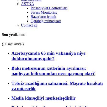
ASTNA
İqtisadiyyat Göstəriciləri
Siyası Monitorinq
Bazarların icmalı
Qarabağ münaqişəsi
Contact az
Son yenilənmə
(11 saat əvvəl)
Azərbaycanda 65 min vakansiya niyə
doldurulmamış qalır?
Bakı metrosunun xətlərinin ayrılması:
nəqliyyat böhranından necə qaçmaq olar?
Təbriz azadlığının salnaməsi: Məşrutə hərəkatı
və müasirlik
Media idarəçiliyi mərkəzləşdirilir