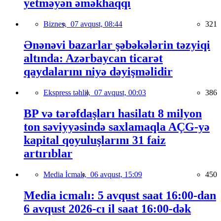
yetməyən əməkhaqqı
Biznes,
07 avqust, 08:44
321
Ənənəvi bazarlar şəbəkələrin təzyiqi
altında: Azərbaycan ticarət
qaydalarını niyə dəyişməlidir
Ekspress təhlil,
07 avqust, 00:03
386
BP və tərəfdaşları hasilatı 8 milyon
ton səviyyəsində saxlamaqla AÇG-yə
kapital qoyuluşlarını 31 faiz
artırıblar
Media İcmalı,
06 avqust, 15:09
450
Media icmalı: 5 avqust saat 16:00-dan
6 avqust 2026-cı il saat 16:00-dək