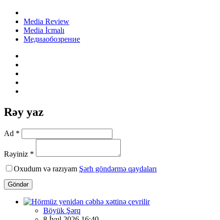
Media Review
Media İcmalı
Медиаобозрение
Rəy yaz
Ad *
Rəyiniz *
Oxudum və razıyam
Şərh göndərmə qaydaları
Göndər
Böyük Şərq
8 İyul 2026 16:40