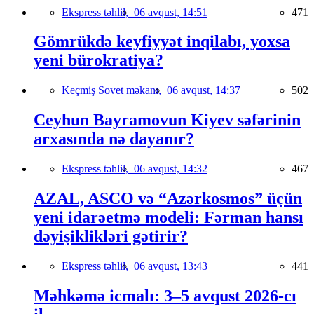
Ekspress təhlil,
06 avqust, 14:51
471
Gömrükdə keyfiyyət inqilabı, yoxsa
yeni bürokratiya?
Keçmiş Sovet məkanı,
06 avqust, 14:37
502
Ceyhun Bayramovun Kiyev səfərinin
arxasında nə dayanır?
Ekspress təhlil,
06 avqust, 14:32
467
AZAL, ASCO və “Azərkosmos” üçün
yeni idarəetmə modeli: Fərman hansı
dəyişiklikləri gətirir?
Ekspress təhlil,
06 avqust, 13:43
441
Məhkəmə icmalı: 3–5 avqust 2026-cı