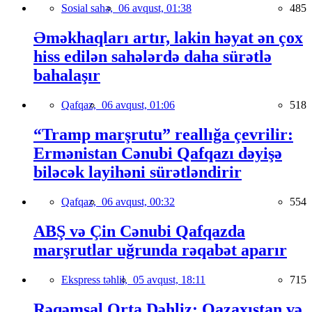
Sosial sahə,
06 avqust, 01:38
485
Əməkhaqları artır, lakin həyat ən çox
hiss edilən sahələrdə daha sürətlə
bahalaşır
Qafqaz,
06 avqust, 01:06
518
“Tramp marşrutu” reallığa çevrilir:
Ermənistan Cənubi Qafqazı dəyişə
biləcək layihəni sürətləndirir
Qafqaz,
06 avqust, 00:32
554
ABŞ və Çin Cənubi Qafqazda
marşrutlar uğrunda rəqabət aparır
Ekspress təhlil,
05 avqust, 18:11
715
Rəqəmsal Orta Dəhliz: Qazaxıstan və