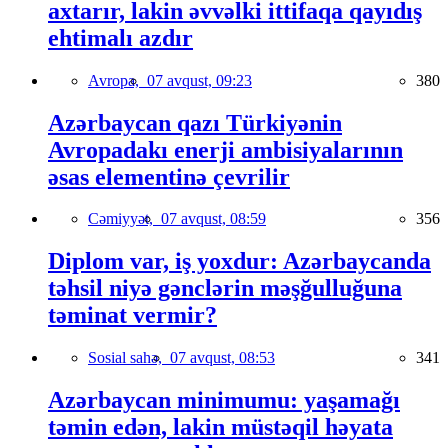
axtarır, lakin əvvəlki ittifaqa qayıdış
ehtimalı azdır
Avropa,
07 avqust, 09:23
380
Azərbaycan qazı Türkiyənin
Avropadakı enerji ambisiyalarının
əsas elementinə çevrilir
Cəmiyyət,
07 avqust, 08:59
356
Diplom var, iş yoxdur: Azərbaycanda
təhsil niyə gənclərin məşğulluğuna
təminat vermir?
Sosial sahə,
07 avqust, 08:53
341
Azərbaycan minimumu: yaşamağı
təmin edən, lakin müstəqil həyata