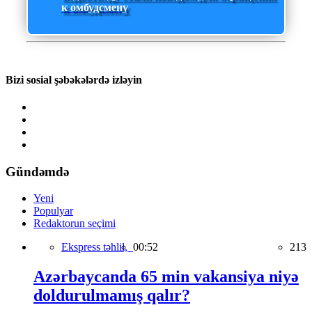
к омбудсмену
Bizi sosial şəbəkələrdə izləyin
Gündəmdə
Yeni
Populyar
Redaktorun seçimi
Ekspress təhlil,
00:52
213
Azərbaycanda 65 min vakansiya niyə
doldurulmamış qalır?