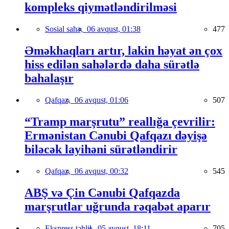
kompleks qiymətləndirilməsi
Sosial sahə,
06 avqust, 01:38
477
Əməkhaqları artır, lakin həyat ən çox
hiss edilən sahələrdə daha sürətlə
bahalaşır
Qafqaz,
06 avqust, 01:06
507
“Tramp marşrutu” reallığa çevrilir:
Ermənistan Cənubi Qafqazı dəyişə
biləcək layihəni sürətləndirir
Qafqaz,
06 avqust, 00:32
545
ABŞ və Çin Cənubi Qafqazda
marşrutlar uğrunda rəqabət aparır
Ekspress təhlil,
05 avqust, 18:11
705