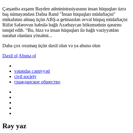
Çərşənbə axşamı Bayden administrasiyasının insan hüquqları üzrə
baş nümayəndəsi Dafna Rand "İnsan hüquqları müdafiəçisi"
mükafatını almaq üçün ABŞ-a getməzdən əvvəl hüquq müdafiəçisi
Rüfət Səfərovun həbsilə bağlı Azərbaycan hökumətinin qərarını
tənqid edib. “Bu, bizə və insan hüquqları ilə bağlı vəziyyətdən
narahat olanlara yönəlmi...
Daha çox oxumaq üçün daxil olun və ya abunə olun
Daxil ol
Abunə ol
vətəndaş cəmiyyəti
civil society
гражданское общество
Rəy yaz