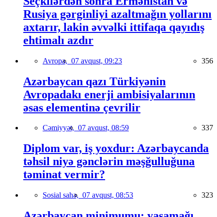
Seçkilərdən sonra Ermənistan və
Rusiya gərginliyi azaltmağın yollarını
axtarır, lakin əvvəlki ittifaqa qayıdış
ehtimalı azdır
Avropa,
07 avqust, 09:23
356
Azərbaycan qazı Türkiyənin
Avropadakı enerji ambisiyalarının
əsas elementinə çevrilir
Cəmiyyət,
07 avqust, 08:59
337
Diplom var, iş yoxdur: Azərbaycanda
təhsil niyə gənclərin məşğulluğuna
təminat vermir?
Sosial sahə,
07 avqust, 08:53
323
Azərbaycan minimumu: yaşamağı