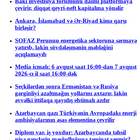
Bakı investisiya forumunu daimi platformaya
çevirir, diqqət qeyri-neft kapitalına yönəlir
Ankara, İslamabad və Ər-Riyad kimə qarşı
birləşir?
SOFAZ Perunun energetika sektoruna sərmayə
yatırıb, lakin sövdələşmənin məbləğini
açıqlamayıb
Media icmalı: 6 avqust saat 16:00-dan 7 avqust
2026-cı il saat 16:00-dək
Seçkilərdən sonra Ermənistan və Rusiya
gərginliyi azaltmağın yollarını axtarır, lakin
əvvəlki ittifaqa qayıdış ehtimalı azdır
Azərbaycan qazı Türkiyənin Avropadakı enerji
ambisiyalarının əsas elementinə çevrilir
Diplom var, iş yoxdur: Azərbaycanda təhsil
niyə gənclərin məşğulluğuna təminat vermir?