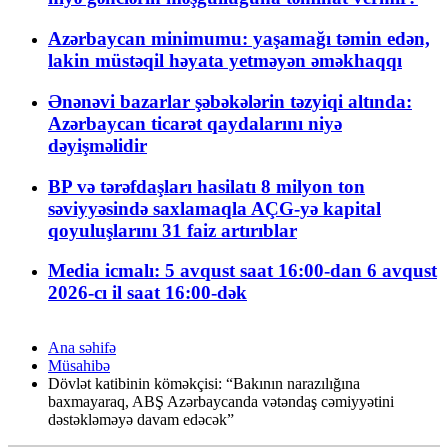
Azərbaycan minimumu: yaşamağı təmin edən,
lakin müstəqil həyata yetməyən əməkhaqqı
Ənənəvi bazarlar şəbəkələrin təzyiqi altında:
Azərbaycan ticarət qaydalarını niyə
dəyişməlidir
BP və tərəfdaşları hasilatı 8 milyon ton
səviyyəsində saxlamaqla AÇG-yə kapital
qoyuluşlarını 31 faiz artırıblar
Media icmalı: 5 avqust saat 16:00-dan 6 avqust
2026-cı il saat 16:00-dək
Ana səhifə
Müsahibə
Dövlət katibinin köməkçisi: “Bakının narazılığına
baxmayaraq, ABŞ Azərbaycanda vətəndaş cəmiyyətini
dəstəkləməyə davam edəcək”