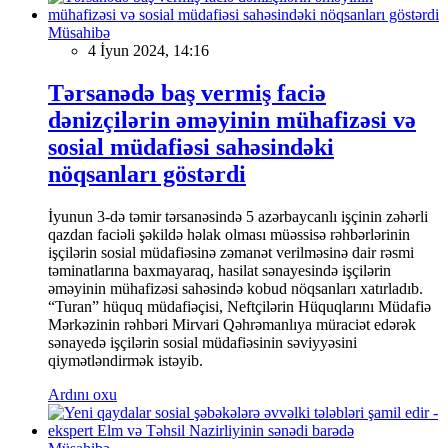
Müsahibə
4 İyun 2024, 14:16
Tərsanədə baş vermiş faciə
dənizçilərin əməyinin mühafizəsi və
sosial müdafiəsi sahəsindəki
nöqsanları göstərdi
İyunun 3-də təmir tərsanəsində 5 azərbaycanlı işçinin zəhərli
qazdan faciəli şəkildə həlak olması müəssisə rəhbərlərinin
işçilərin sosial müdafiəsinə zəmanət verilməsinə dair rəsmi
təminatlarına baxmayaraq, hasilat sənayesində işçilərin
əməyinin mühafizəsi sahəsində kobud nöqsanları xatırladıb.
“Turan” hüquq müdafiəçisi, Neftçilərin Hüquqlarını Müdafiə
Mərkəzinin rəhbəri Mirvari Qəhrəmanlıya müraciət edərək
sənayedə işçilərin sosial müdafiəsinin səviyyəsini
qiymətləndirmək istəyib.
Ardını oxu