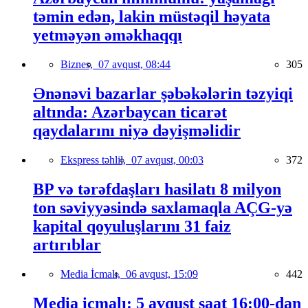
təmin edən, lakin müstəqil həyata
yetməyən əməkhaqqı
Biznes,
07 avqust, 08:44
305
Ənənəvi bazarlar şəbəkələrin təzyiqi
altında: Azərbaycan ticarət
qaydalarını niyə dəyişməlidir
Ekspress təhlil,
07 avqust, 00:03
372
BP və tərəfdaşları hasilatı 8 milyon
ton səviyyəsində saxlamaqla AÇG-yə
kapital qoyuluşlarını 31 faiz
artırıblar
Media İcmalı,
06 avqust, 15:09
442
Media icmalı: 5 avqust saat 16:00-dan