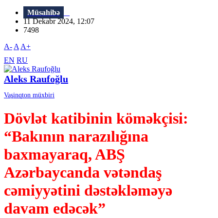
Müsahibə
11 Dekabr 2024, 12:07
7498
A-
A
A+
EN
RU
Aleks Raufoğlu
Vaşinqton müxbiri
Dövlət katibinin köməkçisi:
“Bakının narazılığına
baxmayaraq, ABŞ
Azərbaycanda vətəndaş
cəmiyyətini dəstəkləməyə
davam edəcək”