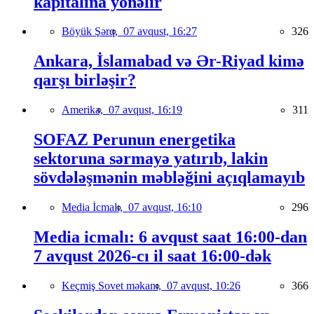
kapitalına yönəlir
Böyük Şərq,
07 avqust, 16:27
326
Ankara, İslamabad və Ər-Riyad kimə
qarşı birləşir?
Amerika,
07 avqust, 16:19
311
SOFAZ Perunun energetika
sektoruna sərmayə yatırıb, lakin
sövdələşmənin məbləğini açıqlamayıb
Media İcmalı,
07 avqust, 16:10
296
Media icmalı: 6 avqust saat 16:00-dan
7 avqust 2026-cı il saat 16:00-dək
Keçmiş Sovet məkanı,
07 avqust, 10:26
366