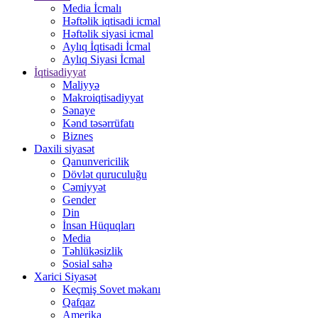
Media İcmalı
Həftəlik iqtisadi icmal
Həftəlik siyasi icmal
Aylıq İqtisadi İcmal
Aylıq Siyasi İcmal
İqtisadiyyat
Maliyyə
Makroiqtisadiyyat
Sənaye
Kənd təsərrüfatı
Biznes
Daxili siyasət
Qanunvericilik
Dövlət quruculuğu
Cəmiyyət
Gender
Din
İnsan Hüquqları
Media
Təhlükəsizlik
Sosial sahə
Xarici Siyasət
Keçmiş Sovet məkanı
Qafqaz
Amerika