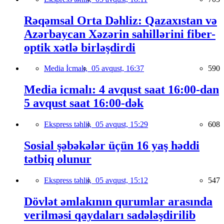
Rəqəmsal Orta Dəhliz: Qazaxıstan və
Azərbaycan Xəzərin sahillərini fiber-
optik xətlə birləşdirdi
Media İcmalı,
05 avqust, 16:37
590
Media icmalı: 4 avqust saat 16:00-dan
5 avqust saat 16:00-dək
Ekspress təhlil,
05 avqust, 15:29
608
Sosial şəbəkələr üçün 16 yaş həddi
tətbiq olunur
Ekspress təhlil,
05 avqust, 15:12
547
Dövlət əmlakının qurumlar arasında
verilməsi qaydaları sadələşdirilib