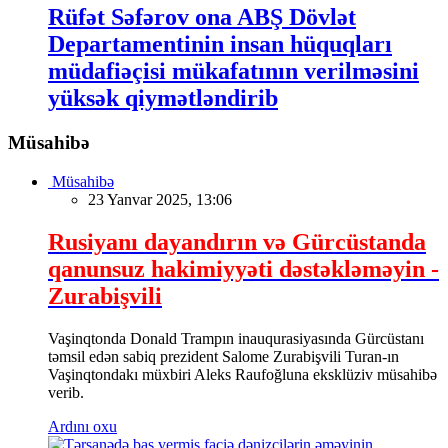
Rüfət Səfərov ona ABŞ Dövlət
Departamentinin insan hüquqları
müdafiəçisi mükafatının verilməsini
yüksək qiymətləndirib
Müsahibə
Müsahibə
23 Yanvar 2025, 13:06
Rusiyanı dayandırın və Gürcüstanda
qanunsuz hakimiyyəti dəstəkləməyin -
Zurabişvili
Vaşinqtonda Donald Trampın inauqurasiyasında Gürcüstanı
təmsil edən sabiq prezident Salome Zurabişvili Turan-ın
Vaşinqtondakı müxbiri Aleks Raufoğluna eksklüziv müsahibə
verib.
Ardını oxu