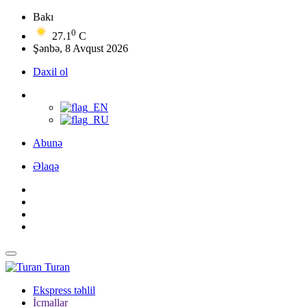
Bakı
0
27.1
C
Şənbə, 8 Avqust 2026
Daxil ol
Abunə
Əlaqə
Turan
Ekspress təhlil
İcmallar