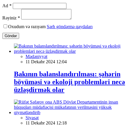
Ad *
Rəyiniz *
Oxudum və razıyam
Şərh göndərmə qaydaları
Göndər
Mədəniyyət
11 Dekabr 2024 12:04
Bakının balanslandırılması: şəhərin
böyüməsi və ekoloji problemləri necə
üzləşdirmək olar
Siyasət
11 Dekabr 2024 12:18