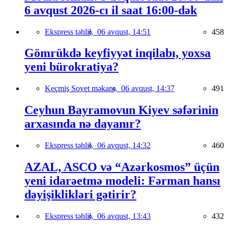
6 avqust 2026-cı il saat 16:00-dək
Ekspress təhlil,
06 avqust, 14:51
458
Gömrükdə keyfiyyət inqilabı, yoxsa
yeni bürokratiya?
Keçmiş Sovet məkanı,
06 avqust, 14:37
491
Ceyhun Bayramovun Kiyev səfərinin
arxasında nə dayanır?
Ekspress təhlil,
06 avqust, 14:32
460
AZAL, ASCO və “Azərkosmos” üçün
yeni idarəetmə modeli: Fərman hansı
dəyişiklikləri gətirir?
Ekspress təhlil,
06 avqust, 13:43
432