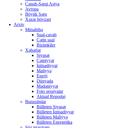
Cənub-Şərqi Asiya
Avropa
Böyük Şərq
Xəzər hövzəsi
Arxiv
Müsahibə
Sual-cavab
Çətin sual
Bizimkiler
Xəbərlər
Siyasət
Cəmiyyət
İqtisadiyyat
Maliyyə
Enerji
Dünyada
Mədəniyyət
Foto sessiyalar
Aktual Reportaj
Buraxılışlar
Bülleten Siyasət
Bülleten İqtisadiyyat
Bülleten Maliyyə
Bülleten Energetika
Söz istəyirəm