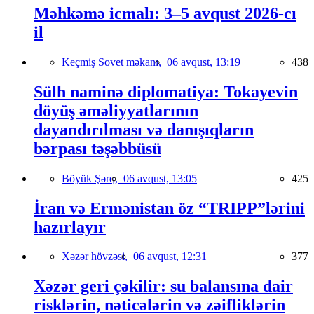
Məhkəmə icmalı: 3–5 avqust 2026-cı
il
Keçmiş Sovet məkanı,
06 avqust, 13:19
438
Sülh naminə diplomatiya: Tokayevin
döyüş əməliyyatlarının
dayandırılması və danışıqların
bərpası təşəbbüsü
Böyük Şərq,
06 avqust, 13:05
425
İran və Ermənistan öz “TRIPP”lərini
hazırlayır
Xəzər hövzəsi,
06 avqust, 12:31
377
Xəzər geri çəkilir: su balansına dair
risklərin, nəticələrin və zəifliklərin