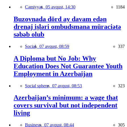
Cəmiyyət,
05 avqust, 14:30
1184
Buzovnada dörd ay davam edən
drenaj işləri ombudsmana müraciətə
səbəb olub
Social,
07 avqust, 08:59
337
A Diploma but No Job: Why
Education Does Not Guarantee Youth
Employment in Azerbaijan
Social sphere,
07 avqust, 08:53
323
Azerbaijan’s minimum: a wage that
covers survival but not independent
living
Business,
07 avqust, 08:44
305