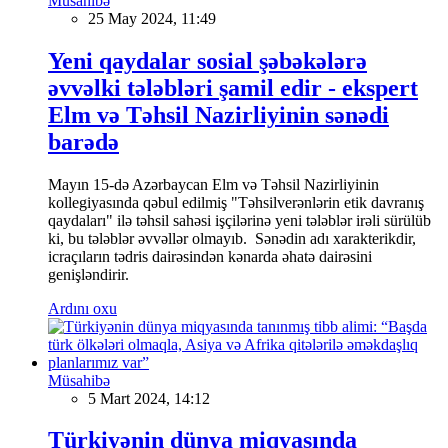
Müsahibə
25 May 2024, 11:49
Yeni qaydalar sosial şəbəkələrə
əvvəlki tələbləri şamil edir - ekspert
Elm və Təhsil Nazirliyinin sənədi
barədə
Mayın 15-də Azərbaycan Elm və Təhsil Nazirliyinin
kollegiyasında qəbul edilmiş "Təhsilverənlərin etik davranış
qaydaları" ilə təhsil sahəsi işçilərinə yeni tələblər irəli sürülüb
ki, bu tələblər əvvəllər olmayıb. Sənədin adı xarakterikdir,
icraçıların tədris dairəsindən kənarda əhatə dairəsini
genişləndirir.
Ardını oxu
Müsahibə
5 Mart 2024, 14:12
Türkiyənin dünya miqyasında