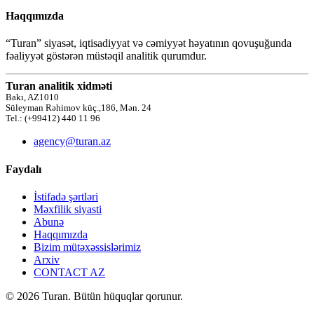
Haqqımızda
“Turan” siyasət, iqtisadiyyat və cəmiyyət həyatının qovuşuğunda
fəaliyyət göstərən müstəqil analitik qurumdur.
Turan analitik xidməti
Bakı, AZ1010
Süleyman Rəhimov küç.,186, Mən. 24
Tel.: (+99412) 440 11 96
agency@turan.az
Faydalı
İstifadə şərtləri
Məxfilik siyasti
Abunə
Haqqımızda
Bizim mütəxəssislərimiz
Arxiv
CONTACT AZ
© 2026 Turan. Bütün hüquqlar qorunur.