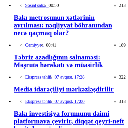
Sosial sahə,
00:50
213
Bakı metrosunun xətlərinin
ayrılması: nəqliyyat böhranından
necə qaçmaq olar?
Cəmiyyət,
00:41
189
Təbriz azadlığının salnaməsi:
Məşrutə hərəkatı və müasirlik
Ekspress təhlil,
07 avqust, 17:28
322
Media idarəçiliyi mərkəzləşdirilir
Ekspress təhlil,
07 avqust, 17:00
318
Bakı investisiya forumunu daimi
platformaya çevirir, diqqət qeyri-neft