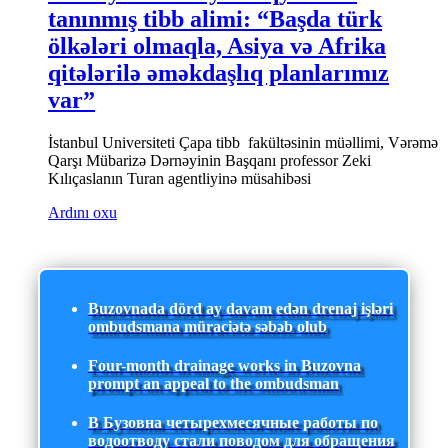
tanınmış tibb alimi: “Başda türk
ölkələri olmaqla, Asiya və Afrika
qitələrilə əməkdaşlıq planlarımız
var”
İstanbul Universiteti Çapa tibb fakültəsinin müəllimi, Vərəmə
Qarşı Mübarizə Dərnəyinin Başqanı professor Zeki
Kılıçaslanın Turan agentliyinə müsahibəsi
Ardını oxu
Buzovnada dörd ay davam edən drenaj işləri
ombudsmana müraciətə səbəb olub
Four-month drainage works in Buzovna
prompt an appeal to the ombudsman
В Бузовна четырехмесячные работы по
водоотводу стали поводом для обращения