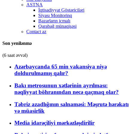
ASTNA
İqtisadiyyat Göstəriciləri
Siyası Monitorinq
Bazarların icmalı
Qarabağ münaqişəsi
Contact az
Son yenilənmə
(6 saat əvvəl)
Azərbaycanda 65 min vakansiya niyə
doldurulmamış qalır?
Bakı metrosunun xətlərinin ayrılması:
nəqliyyat böhranından necə qaçmaq olar?
Təbriz azadlığının salnaməsi: Məşrutə hərəkatı
və müasirlik
Media idarəçiliyi mərkəzləşdirilir