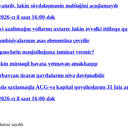
tırıb, lakin sövdələşmənin məbləğini açıqlamayıb
026-cı il saat 16:00-dək
 azaltmağın yollarını axtarır, lakin əvvəlki ittifaqa qa
bisiyalarının əsas elementinə çevrilir
 gənclərin məşğulluğuna təminat vermir?
kin müstəqil həyata yetməyən əməkhaqqı
rbaycan ticarət qaydalarını niyə dəyişməlidir
ində saxlamaqla AÇG-yə kapital qoyuluşlarını 31 faiz ar
026-cı il saat 16:00-dək
barsız sayılıb