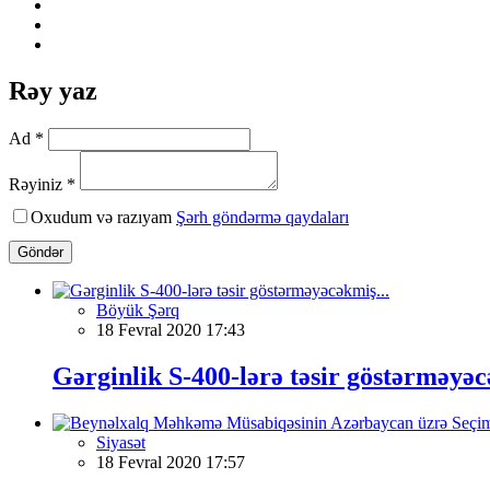
Rəy yaz
Ad *
Rəyiniz *
Oxudum və razıyam
Şərh göndərmə qaydaları
Göndər
Böyük Şərq
18 Fevral 2020 17:43
Gərginlik S-400-lərə təsir göstərməyəc
Siyasət
18 Fevral 2020 17:57