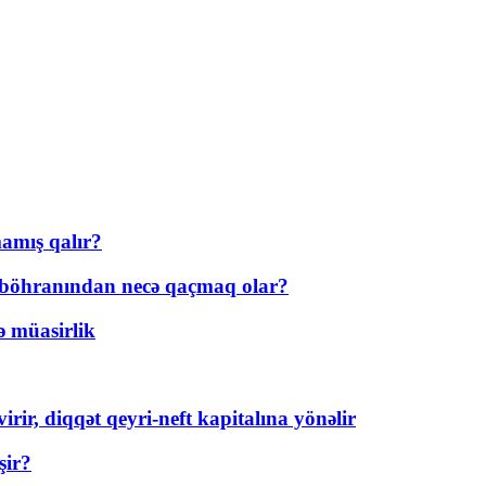
amış qalır?
t böhranından necə qaçmaq olar?
ə müasirlik
rir, diqqət qeyri-neft kapitalına yönəlir
şir?