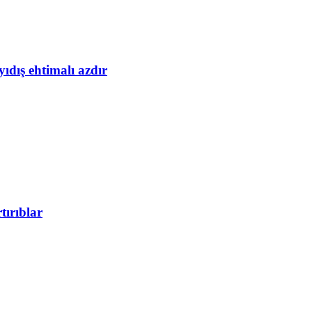
yıdış ehtimalı azdır
tırıblar