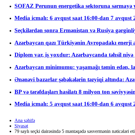
SOFAZ Perunun energetika sektoruna sərmayə ya
Media icmalı: 6 avqust saat 16:00-dan 7 avqust 2
Seçkilərdən sonra Ermənistan və Rusiya gərginliyi
Azərbaycan qazı Türkiyənin Avropadakı enerji am
Diplom var, iş yoxdur: Azərbaycanda təhsil niyə
Azərbaycan minimumu: yaşamağı təmin edən, la
Ənənəvi bazarlar şəbəkələrin təzyiqi altında: Azə
BP və tərəfdaşları hasilatı 8 milyon ton səviyyəs
Media icmalı: 5 avqust saat 16:00-dan 6 avqust 2
Ana səhifə
Siyasət
79 saylı seçki dairəsində 5 məntəqədə səsvermənin nəticələri eti