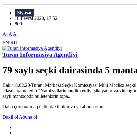
Siyasət
18 Fevral 2020, 17:52
800
A-
A
A+
EN
RU
Turan İnformasiya Agentliyi
79 saylı seçki dairəsində 5 məntə
Bakı/18.02.20/Turan: Mərkəzi Seçki Komissiyası Milli Məclisə seçkilər
iclasda qəbul edib."Namizədlərin təqdim etdiyi şikayətlər və videogö
saylı məntəqədə bülletenlərin topa...
Daha çox oxumaq üçün daxil olun və ya abunə olun
Daxil ol
Abunə ol