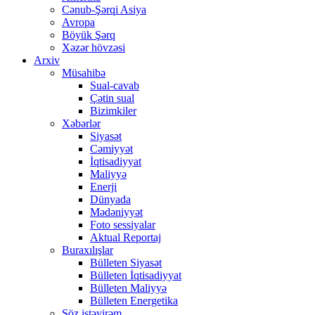
Cənub-Şərqi Asiya
Avropa
Böyük Şərq
Xəzər hövzəsi
Arxiv
Müsahibə
Sual-cavab
Çətin sual
Bizimkiler
Xəbərlər
Siyasət
Cəmiyyət
İqtisadiyyat
Maliyyə
Enerji
Dünyada
Mədəniyyət
Foto sessiyalar
Aktual Reportaj
Buraxılışlar
Bülleten Siyasət
Bülleten İqtisadiyyat
Bülleten Maliyyə
Bülleten Energetika
Söz istəyirəm