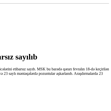
rsız sayılıb
ələrini etibarsız sayıb. MSK bu barədə qərarı fevralın 18-də keçirilən
və 23 saylı məntəqələrdə pozuntular aşkarlanıb. Araşdırmalarda 23