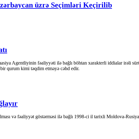
ərbaycan üzrə Seçimləri Keçirilib
atı
iya Agentliyinin fəaliyyəti ilə bağlı böhtan xarakterli iddialar irəli sü
n bir qurum kimi təqdim etməyə cəhd edir.
ğlayır
ası və fəaliyyət göstərməsi ilə bağlı 1998-ci il tarixli Moldova-Rusiya 