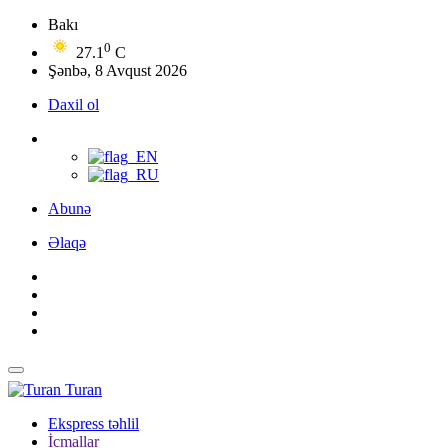
Bakı
0
27.1
C
Şənbə, 8 Avqust 2026
Daxil ol
Abunə
Əlaqə
Turan
Ekspress təhlil
İcmallar