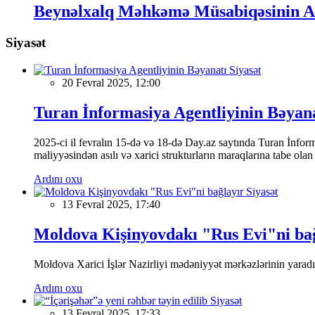
Beynəlxalq Məhkəmə Müsabiqəsinin Az
Siyasət
Siyasət
20 Fevral 2025, 12:00
Turan İnformasiya Agentliyinin Bəyan
2025-ci il fevralın 15-də və 18-də Day.az saytında Turan İnformas
maliyyəsindən asılı və xarici strukturların maraqlarına tabe ola
Ardını oxu
Siyasət
13 Fevral 2025, 17:40
Moldova Kişinyovdakı "Rus Evi"ni ba
Moldova Xarici İşlər Nazirliyi mədəniyyət mərkəzlərinin yaradılm
Ardını oxu
Siyasət
13 Fevral 2025, 17:33