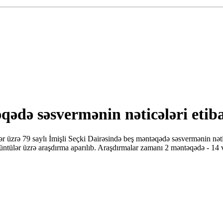
qədə səsvermənin nəticələri etiba
 üzrə 79 saylı İmişli Seçki Dairəsində beş məntəqədə səsvermənin nətic
rüntülər üzrə araşdırma aparılıb. Araşdırmalar zamanı 2 məntəqədə - 14 