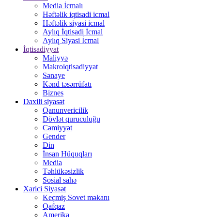
Media İcmalı
Həftəlik iqtisadi icmal
Həftəlik siyasi icmal
Aylıq İqtisadi İcmal
Aylıq Siyasi İcmal
İqtisadiyyat
Maliyyə
Makroiqtisadiyyat
Sənaye
Kənd təsərrüfatı
Biznes
Daxili siyasət
Qanunvericilik
Dövlət quruculuğu
Cəmiyyət
Gender
Din
İnsan Hüquqları
Media
Təhlükəsizlik
Sosial sahə
Xarici Siyasət
Keçmiş Sovet məkanı
Qafqaz
Amerika