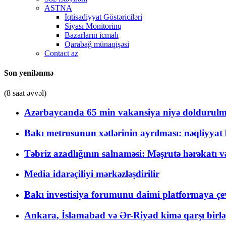
ASTNA
İqtisadiyyat Göstəriciləri
Siyası Monitorinq
Bazarların icmalı
Qarabağ münaqişəsi
Contact az
Son yenilənmə
(8 saat əvvəl)
Azərbaycanda 65 min vakansiya niyə doldurulm
Bakı metrosunun xətlərinin ayrılması: nəqliyya
Təbriz azadlığının salnaməsi: Məşrutə hərəkatı v
Media idarəçiliyi mərkəzləşdirilir
Bakı investisiya forumunu daimi platformaya çevi
Ankara, İslamabad və Ər-Riyad kimə qarşı birlə