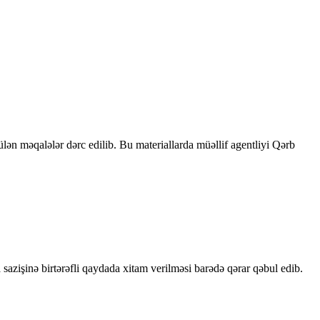
rülən məqalələr dərc edilib. Bu materiallarda müəllif agentliyi Qərb
sazişinə birtərəfli qaydada xitam verilməsi barədə qərar qəbul edib.