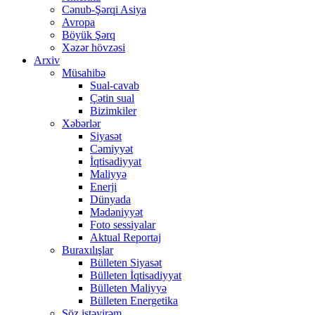
Cənub-Şərqi Asiya
Avropa
Böyük Şərq
Xəzər hövzəsi
Arxiv
Müsahibə
Sual-cavab
Çətin sual
Bizimkiler
Xəbərlər
Siyasət
Cəmiyyət
İqtisadiyyat
Maliyyə
Enerji
Dünyada
Mədəniyyət
Foto sessiyalar
Aktual Reportaj
Buraxılışlar
Bülleten Siyasət
Bülleten İqtisadiyyat
Bülleten Maliyyə
Bülleten Energetika
Söz istəyirəm