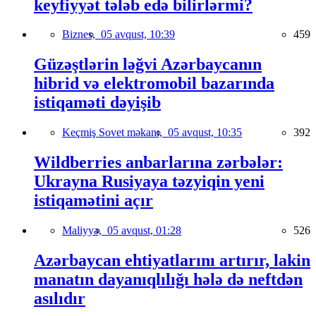
keyfiyyət tələb edə bilirlərmi?
Biznes,
05 avqust, 10:39
459
Güzəştlərin ləğvi Azərbaycanın
hibrid və elektromobil bazarında
istiqaməti dəyişib
Keçmiş Sovet məkanı,
05 avqust, 10:35
392
Wildberries anbarlarına zərbələr:
Ukrayna Rusiyaya təzyiqin yeni
istiqamətini açır
Maliyyə,
05 avqust, 01:28
526
Azərbaycan ehtiyatlarını artırır, lakin
manatın dayanıqlılığı hələ də neftdən
asılıdır