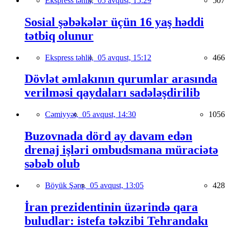
Ekspress təhlil,
05 avqust, 15:29
507
Sosial şəbəkələr üçün 16 yaş həddi
tətbiq olunur
Ekspress təhlil,
05 avqust, 15:12
466
Dövlət əmlakının qurumlar arasında
verilməsi qaydaları sadələşdirilib
Cəmiyyət,
05 avqust, 14:30
1056
Buzovnada dörd ay davam edən
drenaj işləri ombudsmana müraciətə
səbəb olub
Böyük Şərq,
05 avqust, 13:05
428
İran prezidentinin üzərində qara
buludlar: istefa təkzibi Tehrandakı