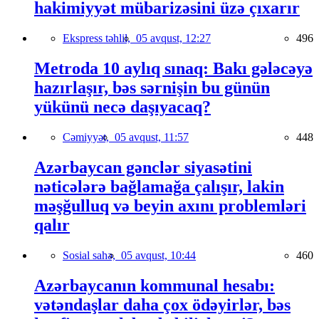
hakimiyyət mübarizəsini üzə çıxarır
Ekspress təhlil,
05 avqust, 12:27
496
Metroda 10 aylıq sınaq: Bakı gələcəyə
hazırlaşır, bəs sərnişin bu günün
yükünü necə daşıyacaq?
Cəmiyyət,
05 avqust, 11:57
448
Azərbaycan gənclər siyasətini
nəticələrə bağlamağa çalışır, lakin
məşğulluq və beyin axını problemləri
qalır
Sosial sahə,
05 avqust, 10:44
460
Azərbaycanın kommunal hesabı:
vətəndaşlar daha çox ödəyirlər, bəs