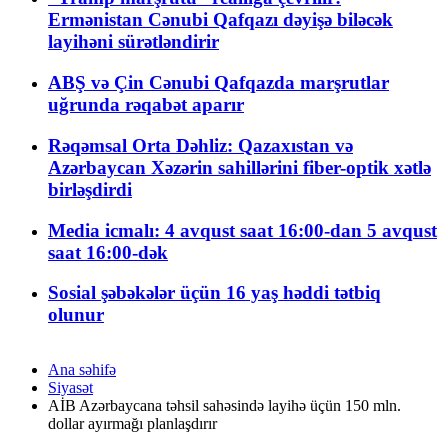
Ermənistan Cənubi Qafqazı dəyişə biləcək
layihəni sürətləndirir
ABŞ və Çin Cənubi Qafqazda marşrutlar
uğrunda rəqabət aparır
Rəqəmsal Orta Dəhliz: Qazaxıstan və
Azərbaycan Xəzərin sahillərini fiber-optik xətlə
birləşdirdi
Media icmalı: 4 avqust saat 16:00-dan 5 avqust
saat 16:00-dək
Sosial şəbəkələr üçün 16 yaş həddi tətbiq
olunur
Ana səhifə
Siyasət
AİB Azərbaycana təhsil sahəsində layihə üçün 150 mln.
dollar ayırmağı planlaşdırır