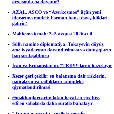
arxasında nə dayanır?
AZAL, ASCO və “Azərkosmos” üçün yeni
idarəetmə modeli: Fərman hansı dəyişiklikləri
gətirir?
Məhkəmə icmalı: 3–5 avqust 2026-cı il
Sülh naminə diplomatiya: Tokayevin döyüş
əməliyyatlarının dayandırılması və danışıqların
bərpası təşəbbüsü
İran və Ermənistan öz “TRIPP”lərini hazırlayır
Xəzər geri çəkilir: su balansına dair risklərin,
nəticələrin və zəifliklərin kompleks
qiymətləndirilməsi
Əməkhaqları artır, lakin həyat ən çox hiss
edilən sahələrdə daha sürətlə bahalaşır
“Tramp marşrutu” reallığa çevrilir: