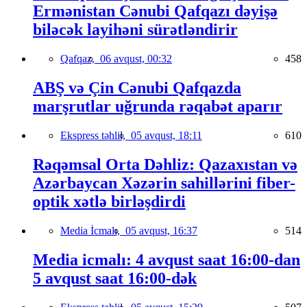
Ermənistan Cənubi Qafqazı dəyişə
biləcək layihəni sürətləndirir
Qafqaz,
06 avqust, 00:32
458
ABŞ və Çin Cənubi Qafqazda
marşrutlar uğrunda rəqabət aparır
Ekspress təhlil,
05 avqust, 18:11
610
Rəqəmsal Orta Dəhliz: Qazaxıstan və
Azərbaycan Xəzərin sahillərini fiber-
optik xətlə birləşdirdi
Media İcmalı,
05 avqust, 16:37
514
Media icmalı: 4 avqust saat 16:00-dan
5 avqust saat 16:00-dək