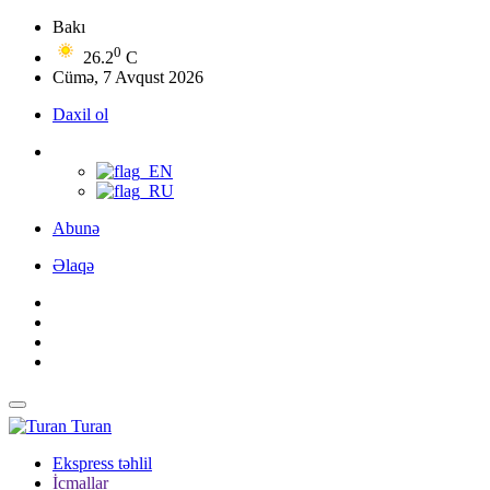
Bakı
0
26.2
C
Cümə, 7 Avqust 2026
Daxil ol
Abunə
Əlaqə
Turan
Ekspress təhlil
İcmallar