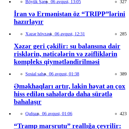
Böyük Şərq,
06 avqust, 13:05
327
İran və Ermənistan öz “TRIPP”lərini
hazırlayır
Xəzər hövzəsi,
06 avqust, 12:31
285
Xəzər geri çəkilir: su balansına dair
risklərin, nəticələrin və zəifliklərin
kompleks qiymətləndirilməsi
Sosial sahə,
06 avqust, 01:38
389
Əməkhaqları artır, lakin həyat ən çox
hiss edilən sahələrdə daha sürətlə
bahalaşır
Qafqaz,
06 avqust, 01:06
423
“Tramp marşrutu” reallığa çevrilir: