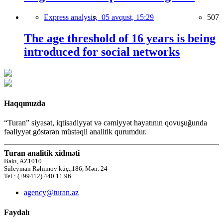
Express analysis,
05 avqust, 15:29
507
The age threshold of 16 years is being
introduced for social networks
Haqqımızda
“Turan” siyasət, iqtisadiyyat və cəmiyyət həyatının qovuşuğunda
fəaliyyət göstərən müstəqil analitik qurumdur.
Turan analitik xidməti
Bakı, AZ1010
Süleyman Rəhimov küç.,186, Mən. 24
Tel.: (+99412) 440 11 96
agency@turan.az
Faydalı