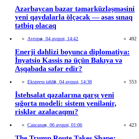
Azərbaycan bazar təmərküzləşməsini
yeni qaydalarla ölçəcək — əsas sınaq
tətbiq olacaq
Avropa,
04 avqust, 14:42
492
Enerji dəhlizi boyunca diplomatiya:
İnyatsio Kassis nə üçün Bakıya və
Aşqabada səfər edir?
Ekspress təhlil,
04 avqust, 14:38
553
İstehsalat qəzalarına qarşı yeni
sığorta modeli: sistem yenilənir,
risklər azalacaqmı?
Caucasus,
06 avqust, 01:06
423
The Trump Route Takes Shape: