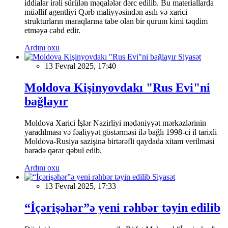
iddialar irəli sürülən məqalələr dərc edilib. Bu materiallarda
müəllif agentliyi Qərb maliyyəsindən asılı və xarici
strukturların maraqlarına tabe olan bir qurum kimi təqdim
etməyə cəhd edir.
Ardını oxu
Siyasət
13 Fevral 2025, 17:40
Moldova Kişinyovdakı "Rus Evi"ni
bağlayır
Moldova Xarici İşlər Nazirliyi mədəniyyət mərkəzlərinin
yaradılması və fəaliyyət göstərməsi ilə bağlı 1998-ci il tarixli
Moldova-Rusiya sazişinə birtərəfli qaydada xitam verilməsi
barədə qərar qəbul edib.
Ardını oxu
Siyasət
13 Fevral 2025, 17:33
“İçərişəhər”ə yeni rəhbər təyin edilib