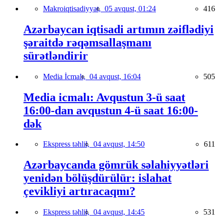
Makroiqtisadiyyat,
05 avqust, 01:24
416
Azərbaycan iqtisadi artımın zəiflədiyi
şəraitdə rəqəmsallaşmanı
sürətləndirir
Media İcmalı,
04 avqust, 16:04
505
Media icmalı: Avqustun 3-ü saat
16:00-dan avqustun 4-ü saat 16:00-
dək
Ekspress təhlil,
04 avqust, 14:50
611
Azərbaycanda gömrük səlahiyyətləri
yenidən bölüşdürülür: islahat
çevikliyi artıracaqmı?
Ekspress təhlil,
04 avqust, 14:45
531