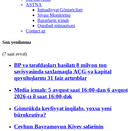
ASTNA
İqtisadiyyat Göstəriciləri
Siyası Monitorinq
Bazarların icmalı
Qarabağ münaqişəsi
Contact az
Son yenilənmə
(7 saat əvvəl)
BP və tərəfdaşları hasilatı 8 milyon ton
səviyyəsində saxlamaqla AÇG-yə kapital
qoyuluşlarını 31 faiz artırıblar
Media icmalı: 5 avqust saat 16:00-dan 6 avqust
2026-cı il saat 16:00-dək
Gömrükdə keyfiyyət inqilabı, yoxsa yeni
bürokratiya?
Ceyhun Bayramovun Kiyev səfərinin