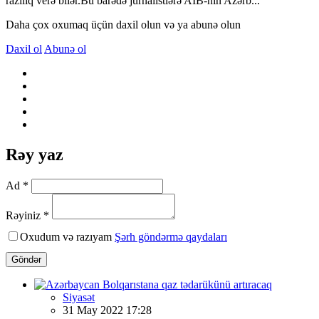
razılıq verə bilər.Bu barədə jurnalistlərə AİB-nin Azərb...
Daha çox oxumaq üçün daxil olun və ya abunə olun
Daxil ol
Abunə ol
Rəy yaz
Ad *
Rəyiniz *
Oxudum və razıyam
Şərh göndərmə qaydaları
Göndər
Siyasət
31 May 2022 17:28