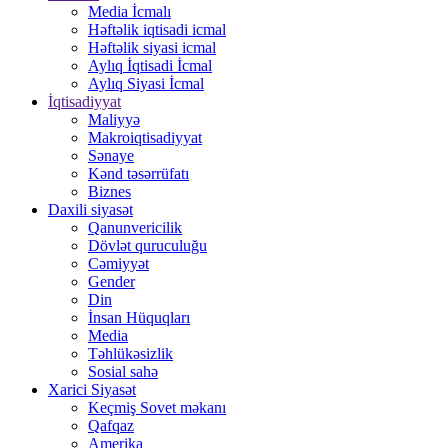
Media İcmalı
Həftəlik iqtisadi icmal
Həftəlik siyasi icmal
Aylıq İqtisadi İcmal
Aylıq Siyasi İcmal
İqtisadiyyat
Maliyyə
Makroiqtisadiyyat
Sənaye
Kənd təsərrüfatı
Biznes
Daxili siyasət
Qanunvericilik
Dövlət quruculuğu
Cəmiyyət
Gender
Din
İnsan Hüquqları
Media
Təhlükəsizlik
Sosial sahə
Xarici Siyasət
Keçmiş Sovet məkanı
Qafqaz
Amerika