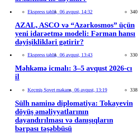
Ekspress təhlil,
06 avqust, 14:32
340
AZAL, ASCO və “Azərkosmos” üçün
yeni idarəetmə modeli: Fərman hansı
dəyişiklikləri gətirir?
Ekspress təhlil,
06 avqust, 13:43
330
Məhkəmə icmalı: 3–5 avqust 2026-cı
il
Keçmiş Sovet məkanı,
06 avqust, 13:19
338
Sülh naminə diplomatiya: Tokayevin
döyüş əməliyyatlarının
dayandırılması və danışıqların
bərpası təşəbbüsü