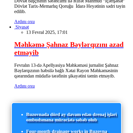
Dövlət başçısının sərəncamı ilə Rüfət Mahmud “İçərişəhər”
Dövlət Tarix-Memarlıq Qoruğu İdarə Heyətinin sədri təyin
edilib.
Ardını oxu
Siyasət
13 Fevral 2025, 17:01
Məhkəmə Şahnaz Bəylərqızını azad
etməyib
Fevralın 13-də Apellyasiya Məhkəməsi jurnalist Şahnaz
Bəylərqızının həbsilə bağlı Xətai Rayon Məhkəməsinin
qərarından müdafiə tərəfinin şikayətini təmin etməyib.
Ardını oxu
Buzovnada dörd ay davam edən drenaj işləri
ombudsmana müraciətə səbəb olub
Four-month drainage works in Buzovna