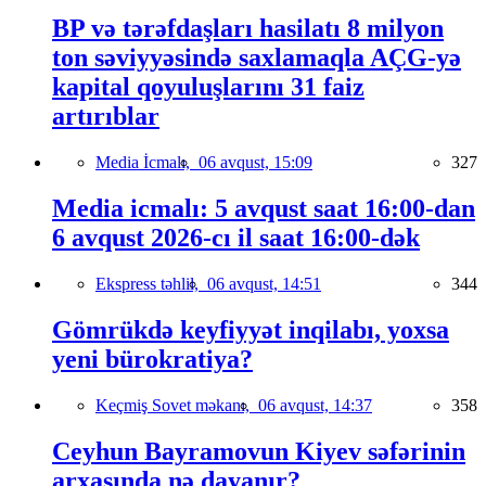
BP və tərəfdaşları hasilatı 8 milyon
ton səviyyəsində saxlamaqla AÇG-yə
kapital qoyuluşlarını 31 faiz
artırıblar
Media İcmalı,
06 avqust, 15:09
327
Media icmalı: 5 avqust saat 16:00-dan
6 avqust 2026-cı il saat 16:00-dək
Ekspress təhlil,
06 avqust, 14:51
344
Gömrükdə keyfiyyət inqilabı, yoxsa
yeni bürokratiya?
Keçmiş Sovet məkanı,
06 avqust, 14:37
358
Ceyhun Bayramovun Kiyev səfərinin
arxasında nə dayanır?