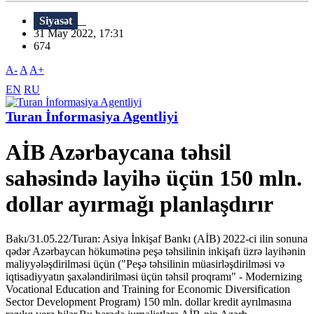
Siyasət
31 May 2022, 17:31
674
A-
A
A+
EN
RU
Turan İnformasiya Agentliyi
AİB Azərbaycana təhsil
sahəsində layihə üçün 150 mln.
dollar ayırmağı planlaşdırır
Bakı/31.05.22/Turan: Asiya İnkişaf Bankı (AİB) 2022-ci ilin sonuna
qədər Azərbaycan hökumətinə peşə təhsilinin inkişafı üzrə layihənin
maliyyələşdirilməsi üçün ("Peşə təhsilinin müasirləşdirilməsi və
iqtisadiyyatın şaxələndirilməsi üçün təhsil proqramı" - Modernizing
Vocational Education and Training for Economic Diversification
Sector Development Program) 150 mln. dollar kredit ayrılmasına