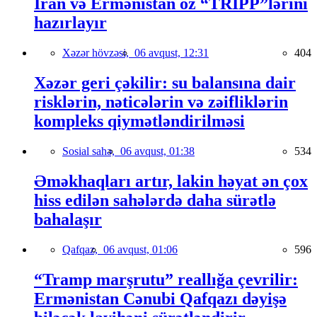
İran və Ermənistan öz “TRIPP”lərini
hazırlayır
Xəzər hövzəsi,
06 avqust, 12:31
404
Xəzər geri çəkilir: su balansına dair
risklərin, nəticələrin və zəifliklərin
kompleks qiymətləndirilməsi
Sosial sahə,
06 avqust, 01:38
534
Əməkhaqları artır, lakin həyat ən çox
hiss edilən sahələrdə daha sürətlə
bahalaşır
Qafqaz,
06 avqust, 01:06
596
“Tramp marşrutu” reallığa çevrilir:
Ermənistan Cənubi Qafqazı dəyişə