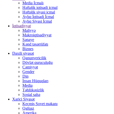
Media İcmalı
Həftəlik iqtisadi icmal
Həftəlik siyasi icmal
Aylıq İqtisadi İcmal
Aylıq Siyasi İcmal
İqtisadiyyat
Maliyyə
Makroiqtisadiyyat
Sənaye
Kənd təsərrüfatı
Biznes
Daxili siyasət
Qanunvericilik
Dövlət quruculuğu
Cəmiyyət
Gender
Din
İnsan Hüquqları
Media
Təhlükəsizlik
Sosial sahə
Xarici Siyasət
Keçmiş Sovet məkanı
Qafqaz
Amerika