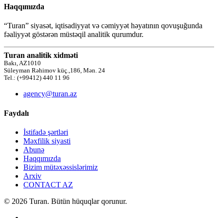
Haqqımızda
“Turan” siyasət, iqtisadiyyat və cəmiyyət həyatının qovuşuğunda
fəaliyyət göstərən müstəqil analitik qurumdur.
Turan analitik xidməti
Bakı, AZ1010
Süleyman Rəhimov küç.,186, Mən. 24
Tel.: (+99412) 440 11 96
agency@turan.az
Faydalı
İstifadə şərtləri
Məxfilik siyasti
Abunə
Haqqımızda
Bizim mütəxəssislərimiz
Arxiv
CONTACT AZ
© 2026 Turan. Bütün hüquqlar qorunur.