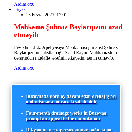
Ardını oxu
Siyasət
13 Fevral 2025, 17:01
Məhkəmə Şahnaz Bəylərqızını azad
etməyib
Fevralın 13-də Apellyasiya Məhkəməsi jurnalist Şahnaz
Bəylərqızının həbsilə bağlı Xətai Rayon Məhkəməsinin
qərarından müdafiə tərəfinin şikayətini təmin etməyib.
Ardını oxu
Buzovnada dörd ay davam edən drenaj işləri
ombudsmana müraciətə səbəb olub
Four-month drainage works in Buzovna
prompt an appeal to the ombudsman
В Бузовна четырехмесячные работы по