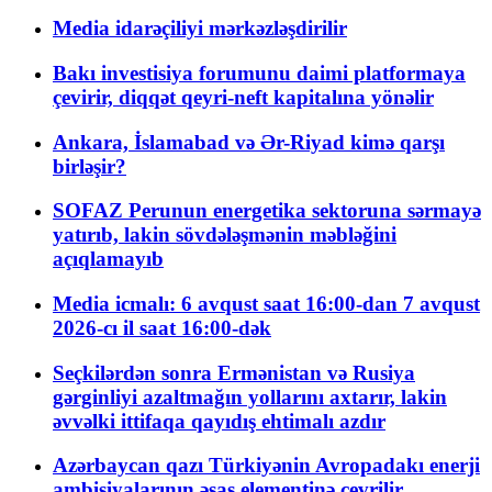
Media idarəçiliyi mərkəzləşdirilir
Bakı investisiya forumunu daimi platformaya
çevirir, diqqət qeyri-neft kapitalına yönəlir
Ankara, İslamabad və Ər-Riyad kimə qarşı
birləşir?
SOFAZ Perunun energetika sektoruna sərmayə
yatırıb, lakin sövdələşmənin məbləğini
açıqlamayıb
Media icmalı: 6 avqust saat 16:00-dan 7 avqust
2026-cı il saat 16:00-dək
Seçkilərdən sonra Ermənistan və Rusiya
gərginliyi azaltmağın yollarını axtarır, lakin
əvvəlki ittifaqa qayıdış ehtimalı azdır
Azərbaycan qazı Türkiyənin Avropadakı enerji
ambisiyalarının əsas elementinə çevrilir