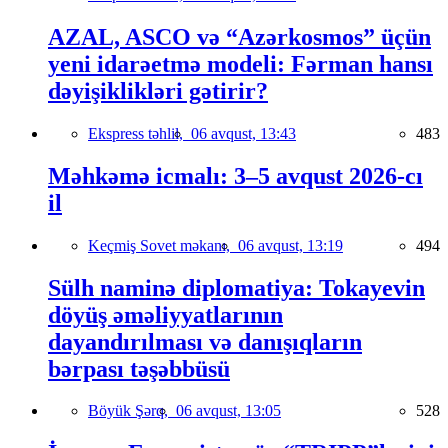
AZAL, ASCO və “Azərkosmos” üçün
yeni idarəetmə modeli: Fərman hansı
dəyişiklikləri gətirir?
Ekspress təhlil,
06 avqust, 13:43
483
Məhkəmə icmalı: 3–5 avqust 2026-cı
il
Keçmiş Sovet məkanı,
06 avqust, 13:19
494
Sülh naminə diplomatiya: Tokayevin
döyüş əməliyyatlarının
dayandırılması və danışıqların
bərpası təşəbbüsü
Böyük Şərq,
06 avqust, 13:05
528