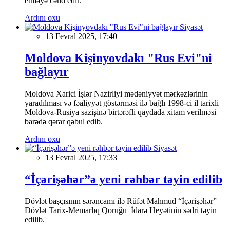
etməyə cəhd edir.
Ardını oxu
Siyasət
13 Fevral 2025, 17:40
Moldova Kişinyovdakı "Rus Evi"ni
bağlayır
Moldova Xarici İşlər Nazirliyi mədəniyyət mərkəzlərinin
yaradılması və fəaliyyət göstərməsi ilə bağlı 1998-ci il tarixli
Moldova-Rusiya sazişinə birtərəfli qaydada xitam verilməsi
barədə qərar qəbul edib.
Ardını oxu
Siyasət
13 Fevral 2025, 17:33
“İçərişəhər”ə yeni rəhbər təyin edilib
Dövlət başçısının sərəncamı ilə Rüfət Mahmud “İçərişəhər”
Dövlət Tarix-Memarlıq Qoruğu İdarə Heyətinin sədri təyin
edilib.