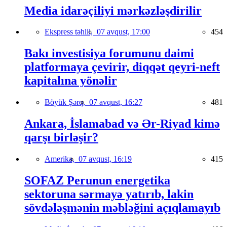
Media idarəçiliyi mərkəzləşdirilir
Ekspress təhlil,
07 avqust, 17:00
454
Bakı investisiya forumunu daimi
platformaya çevirir, diqqət qeyri-neft
kapitalına yönəlir
Böyük Şərq,
07 avqust, 16:27
481
Ankara, İslamabad və Ər-Riyad kimə
qarşı birləşir?
Amerika,
07 avqust, 16:19
415
SOFAZ Perunun energetika
sektoruna sərmayə yatırıb, lakin
sövdələşmənin məbləğini açıqlamayıb