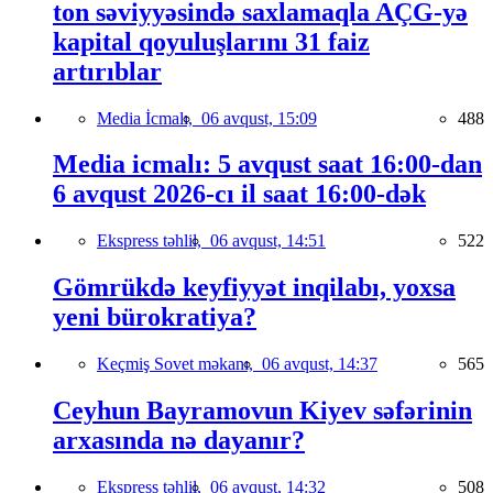
ton səviyyəsində saxlamaqla AÇG-yə
kapital qoyuluşlarını 31 faiz
artırıblar
Media İcmalı,
06 avqust, 15:09
488
Media icmalı: 5 avqust saat 16:00-dan
6 avqust 2026-cı il saat 16:00-dək
Ekspress təhlil,
06 avqust, 14:51
522
Gömrükdə keyfiyyət inqilabı, yoxsa
yeni bürokratiya?
Keçmiş Sovet məkanı,
06 avqust, 14:37
565
Ceyhun Bayramovun Kiyev səfərinin
arxasında nə dayanır?
Ekspress təhlil,
06 avqust, 14:32
508