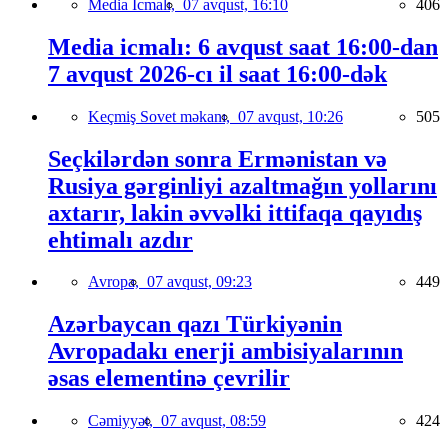
Media İcmalı,
07 avqust, 16:10
406
Media icmalı: 6 avqust saat 16:00-dan
7 avqust 2026-cı il saat 16:00-dək
Keçmiş Sovet məkanı,
07 avqust, 10:26
505
Seçkilərdən sonra Ermənistan və
Rusiya gərginliyi azaltmağın yollarını
axtarır, lakin əvvəlki ittifaqa qayıdış
ehtimalı azdır
Avropa,
07 avqust, 09:23
449
Azərbaycan qazı Türkiyənin
Avropadakı enerji ambisiyalarının
əsas elementinə çevrilir
Cəmiyyət,
07 avqust, 08:59
424