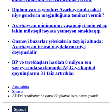
Diplom var, iş yoxdur: Azərbaycanda təhsil
niyə gənclərin məşğulluğuna təminat vermir?
Azərbaycan minimumu: yaşamağı təmin edən,
lakin müstəqil həyata yetməyən əməkhaqqı
Ənənəvi bazarlar şəbəkələrin təzyiqi altında:
Azərbaycan ticarət qaydalarını niyə
dəyişməlidir
BP və tərəfdaşları hasilatı 8 milyon ton
səviyyəsində saxlamaqla AÇG-yə kapital
qoyuluşlarını 31 faiz artırıblar
Ana səhifə
Siyasət
AİHM Azərbaycana qarşı 22 şikayət üzrə qərar çıxarıb
Siyasət