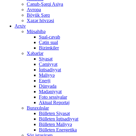
Cənub-Şərqi Asiya
Avropa
Böyük Şərq
Xəzər hövzəsi
Arxiv
Müsahibə
Sual-cavab
Çətin sual
Bizimkiler
Xəbərlər
Siyasət
Cəmiyyət
İqtisadiyyat
Maliyyə
Enerji
Dünyada
Mədəniyyət
Foto sessiyalar
Aktual Reportaj
Buraxılışlar
Bülleten Siyasət
Bülleten İqtisadiyyat
Bülleten Maliyyə
Bülleten Energetika
Söz istəyirəm