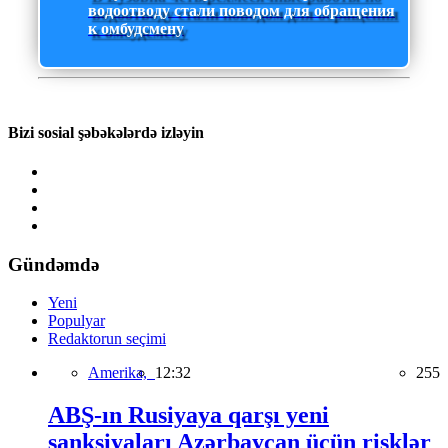
водоотводу стали поводом для обращения
к омбудсмену
Bizi sosial şəbəkələrdə izləyin
Gündəmdə
Yeni
Populyar
Redaktorun seçimi
Amerika,
12:32
255
ABŞ-ın Rusiyaya qarşı yeni
sanksiyaları Azərbaycan üçün risklər