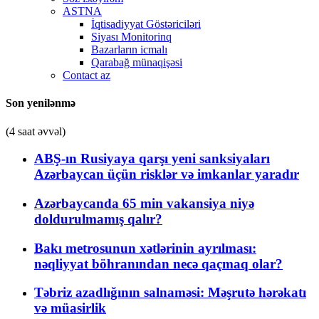
ASTNA
İqtisadiyyat Göstəriciləri
Siyası Monitorinq
Bazarların icmalı
Qarabağ münaqişəsi
Contact az
Son yenilənmə
(4 saat əvvəl)
ABŞ-ın Rusiyaya qarşı yeni sanksiyaları
Azərbaycan üçün risklər və imkanlar yaradır
Azərbaycanda 65 min vakansiya niyə
doldurulmamış qalır?
Bakı metrosunun xətlərinin ayrılması:
nəqliyyat böhranından necə qaçmaq olar?
Təbriz azadlığının salnaməsi: Məşrutə hərəkatı
və müasirlik