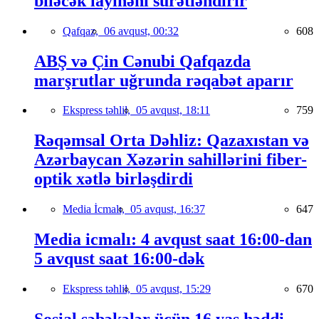
biləcək layihəni sürətləndirir
Qafqaz,
06 avqust, 00:32
608
ABŞ və Çin Cənubi Qafqazda
marşrutlar uğrunda rəqabət aparır
Ekspress təhlil,
05 avqust, 18:11
759
Rəqəmsal Orta Dəhliz: Qazaxıstan və
Azərbaycan Xəzərin sahillərini fiber-
optik xətlə birləşdirdi
Media İcmalı,
05 avqust, 16:37
647
Media icmalı: 4 avqust saat 16:00-dan
5 avqust saat 16:00-dək
Ekspress təhlil,
05 avqust, 15:29
670