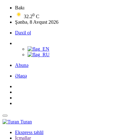
Bakı
0
32.2
C
Şənbə, 8 Avqust 2026
Daxil ol
Abunə
Əlaqə
Turan
Ekspress təhlil
İcmallar