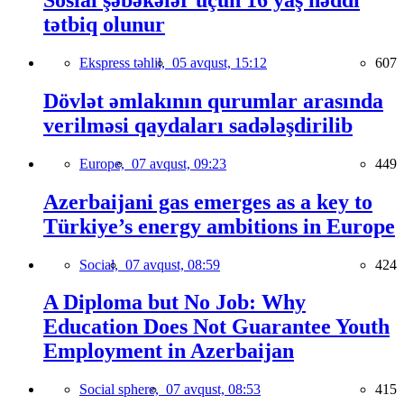
Sosial şəbəkələr üçün 16 yaş həddi
tətbiq olunur
Ekspress təhlil,
05 avqust, 15:12
607
Dövlət əmlakının qurumlar arasında
verilməsi qaydaları sadələşdirilib
Europe,
07 avqust, 09:23
449
Azerbaijani gas emerges as a key to
Türkiye’s energy ambitions in Europe
Social,
07 avqust, 08:59
424
A Diploma but No Job: Why
Education Does Not Guarantee Youth
Employment in Azerbaijan
Social sphere,
07 avqust, 08:53
415