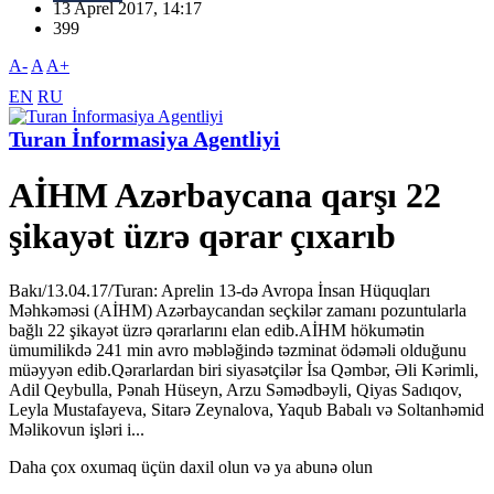
13 Aprel 2017, 14:17
399
A-
A
A+
EN
RU
Turan İnformasiya Agentliyi
AİHM Azərbaycana qarşı 22
şikayət üzrə qərar çıxarıb
Bakı/13.04.17/Turan: Aprelin 13-də Avropa İnsan Hüquqları
Məhkəməsi (AİHM) Azərbaycandan seçkilər zamanı pozuntularla
bağlı 22 şikayət üzrə qərarlarını elan edib.AİHM hökumətin
ümumilikdə 241 min avro məbləğində təzminat ödəməli olduğunu
müəyyən edib.Qərarlardan biri siyasətçilər İsa Qəmbər, Əli Kərimli,
Adil Qeybulla, Pənah Hüseyn, Arzu Səmədbəyli, Qiyas Sadıqov,
Leyla Mustafayeva, Sitarə Zeynalova, Yaqub Babalı və Soltanhəmid
Məlikovun işləri i...
Daha çox oxumaq üçün daxil olun və ya abunə olun