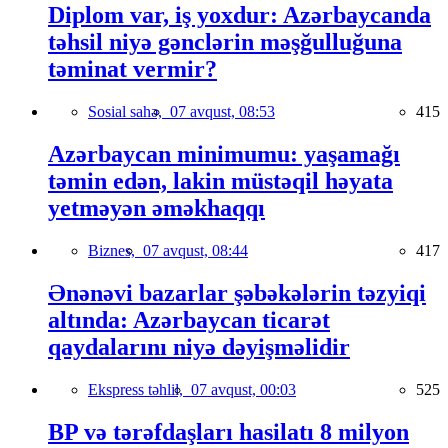
Diplom var, iş yoxdur: Azərbaycanda
təhsil niyə gənclərin məşğulluğuna
təminat vermir?
Sosial sahə,
07 avqust, 08:53
415
Azərbaycan minimumu: yaşamağı
təmin edən, lakin müstəqil həyata
yetməyən əməkhaqqı
Biznes,
07 avqust, 08:44
417
Ənənəvi bazarlar şəbəkələrin təzyiqi
altında: Azərbaycan ticarət
qaydalarını niyə dəyişməlidir
Ekspress təhlil,
07 avqust, 00:03
525
BP və tərəfdaşları hasilatı 8 milyon