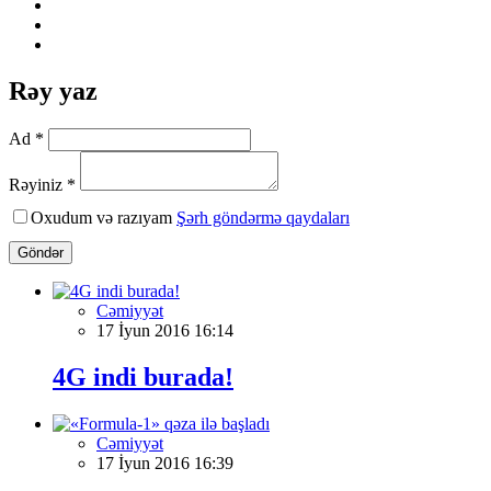
Rəy yaz
Ad *
Rəyiniz *
Oxudum və razıyam
Şərh göndərmə qaydaları
Göndər
Cəmiyyət
17 İyun 2016 16:14
4G indi burada!
Cəmiyyət
17 İyun 2016 16:39