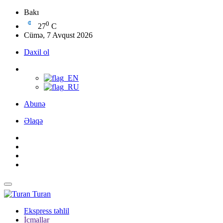
Bakı
0
27
C
Cümə, 7 Avqust 2026
Daxil ol
Abunə
Əlaqə
Turan
Ekspress təhlil
İcmallar