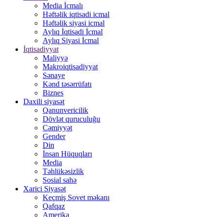
Media İcmalı
Həftəlik iqtisadi icmal
Həftəlik siyasi icmal
Aylıq İqtisadi İcmal
Aylıq Siyasi İcmal
İqtisadiyyat
Maliyyə
Makroiqtisadiyyat
Sənaye
Kənd təsərrüfatı
Biznes
Daxili siyasət
Qanunvericilik
Dövlət quruculuğu
Cəmiyyət
Gender
Din
İnsan Hüquqları
Media
Təhlükəsizlik
Sosial sahə
Xarici Siyasət
Keçmiş Sovet məkanı
Qafqaz
Amerika