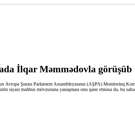
ada İlqar Məmmədovla görüşüb
n Avropa Şurası Parlament Assambleyasının (AŞPA) Monitorinq Komit
ərin siyasi məhbus mövzusuna yanaşması onu qane etməsə də, bu sahədək