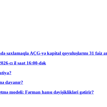
ində saxlamaqla AÇG-yə kapital qoyuluşlarını 31 faiz ar
026-cı il saat 16:00-dək
atiya?
nə dayanır?
ə modeli: Fərman hansı dəyişiklikləri gətirir?