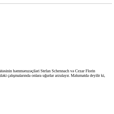
əsinin həmməruzəçiləri Stefan Schennach və Cezar Florin
i çalışmalarında onlara uğurlar arzulayır. Məlumatda deyilir ki,