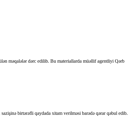
rülən məqalələr dərc edilib. Bu materiallarda müəllif agentliyi Qərb
sazişinə birtərəfli qaydada xitam verilməsi barədə qərar qəbul edib.