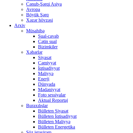
Cənub-Şərqi Asiya
Avropa
Böyük Şərq
Xəzər hövzəsi
Arxiv
Müsahibə
Sual-cavab
Çətin sual
Bizimkiler
Xəbərlər
Siyasət
Cəmiyyət
İqtisadiyyat
Maliyyə
Enerji
Dünyada
Mədəniyyət
Foto sessiyalar
Aktual Reportaj
Buraxılışlar
Bülleten Siyasət
Bülleten İqtisadiyyat
Bülleten Maliyyə
Bülleten Energetika
Söz istəyirəm