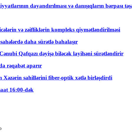
yyatlarının dayandırılması və danışıqların bərpası tə
ticələrin və zəifliklərin kompleks qiymətləndirilməsi
 sahələrdə daha sürətlə bahalaşır
ənubi Qafqazı dəyişə biləcək layihəni sürətləndirir
a rəqabət aparır
zərin sahillərini fiber-optik xətlə birləşdirdi
saat 16:00-dək
b