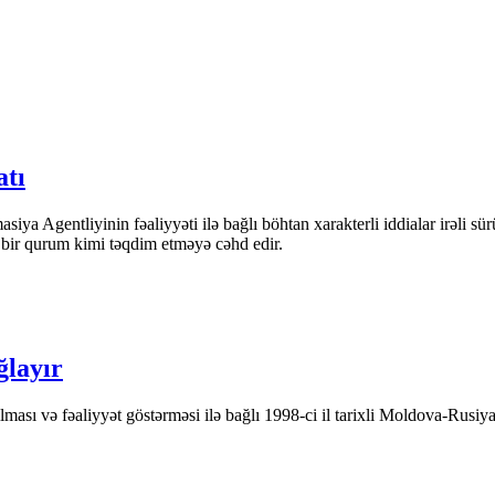
atı
iya Agentliyinin fəaliyyəti ilə bağlı böhtan xarakterli iddialar irəli sü
n bir qurum kimi təqdim etməyə cəhd edir.
ğlayır
ası və fəaliyyət göstərməsi ilə bağlı 1998-ci il tarixli Moldova-Rusiya 