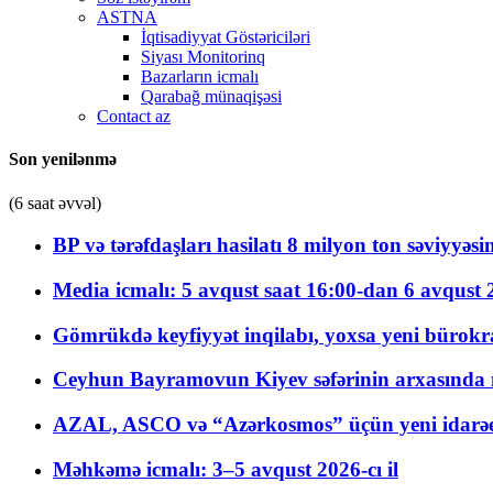
ASTNA
İqtisadiyyat Göstəriciləri
Siyası Monitorinq
Bazarların icmalı
Qarabağ münaqişəsi
Contact az
Son yenilənmə
(6 saat əvvəl)
BP və tərəfdaşları hasilatı 8 milyon ton səviyyəs
Media icmalı: 5 avqust saat 16:00-dan 6 avqust 2
Gömrükdə keyfiyyət inqilabı, yoxsa yeni bürokr
Ceyhun Bayramovun Kiyev səfərinin arxasında 
AZAL, ASCO və “Azərkosmos” üçün yeni idarəetm
Məhkəmə icmalı: 3–5 avqust 2026-cı il