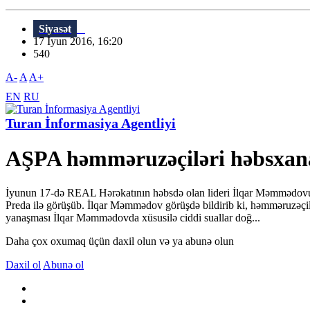
Siyasət
17 İyun 2016, 16:20
540
A-
A
A+
EN
RU
Turan İnformasiya Agentliyi
AŞPA həmməruzəçiləri həbsxan
İyunun 17-də REAL Hərəkatının həbsdə olan lideri İlqar Məmmədovu
Preda ilə görüşüb. İlqar Məmmədov görüşdə bildirib ki, həmməruzəçil
yanaşması İlqar Məmmədovda xüsusilə ciddi suallar doğ...
Daha çox oxumaq üçün daxil olun və ya abunə olun
Daxil ol
Abunə ol