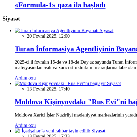
«Formula-1» qəza ilə başladı
Siyasət
Siyasət
20 Fevral 2025, 12:00
Turan İnformasiya Agentliyinin Bəyan
2025-ci il fevralın 15-də və 18-də Day.az saytında Turan İnformas
maliyyəsindən asılı və xarici strukturların maraqlarına tabe ola
Ardını oxu
Siyasət
13 Fevral 2025, 17:40
Moldova Kişinyovdakı "Rus Evi"ni ba
Moldova Xarici İşlər Nazirliyi mədəniyyət mərkəzlərinin yaradılm
Ardını oxu
Siyasət
13 Fevral 2025, 17:33