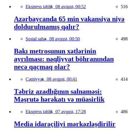
Ekspress təhlil,
08 avqust, 00:52
516
Azərbaycanda 65 min vakansiya niyə
doldurulmamış qalır?
Sosial sahə,
08 avqust, 00:50
498
Bakı metrosunun xətlərinin
ayrılması: nəqliyyat böhranından
necə qaçmaq olar?
Cəmiyyət,
08 avqust, 00:41
414
Təbriz azadlığının salnaməsi:
Məşrutə hərəkatı və müasirlik
Ekspress təhlil,
07 avqust, 17:28
486
Media idarəçiliyi mərkəzləşdirilir