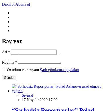
Daxil ol
Abunə ol
Rəy yaz
Ad *
Rəyiniz *
Oxudum və razıyam
Şərh göndərmə qaydaları
Göndər
Siyasət
17 Noyabr 2020 17:09
“Sərhədsiz Reportyorlar” Polad