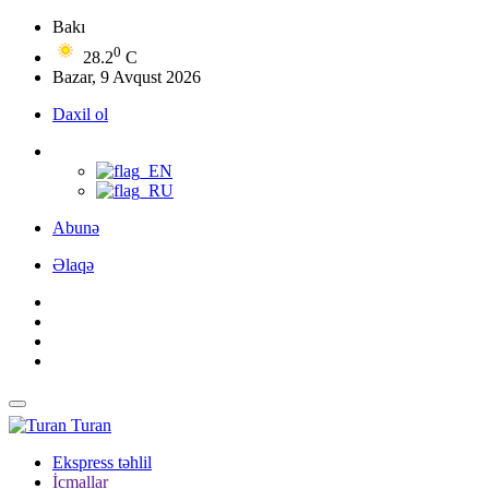
Bakı
0
28.2
C
Bazar, 9 Avqust 2026
Daxil ol
Abunə
Əlaqə
Turan
Ekspress təhlil
İcmallar