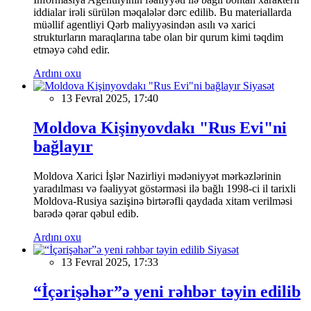
iddialar irəli sürülən məqalələr dərc edilib. Bu materiallarda
müəllif agentliyi Qərb maliyyəsindən asılı və xarici
strukturların maraqlarına tabe olan bir qurum kimi təqdim
etməyə cəhd edir.
Ardını oxu
Siyasət
13 Fevral 2025, 17:40
Moldova Kişinyovdakı "Rus Evi"ni
bağlayır
Moldova Xarici İşlər Nazirliyi mədəniyyət mərkəzlərinin
yaradılması və fəaliyyət göstərməsi ilə bağlı 1998-ci il tarixli
Moldova-Rusiya sazişinə birtərəfli qaydada xitam verilməsi
barədə qərar qəbul edib.
Ardını oxu
Siyasət
13 Fevral 2025, 17:33
“İçərişəhər”ə yeni rəhbər təyin edilib