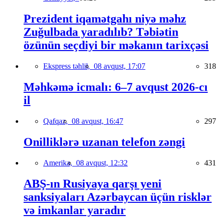
Prezident iqamətgahı niyə məhz
Zuğulbada yaradılıb? Təbiətin
özünün seçdiyi bir məkanın tarixçəsi
Ekspress təhlil,
08 avqust, 17:07
318
Məhkəmə icmalı: 6–7 avqust 2026-cı
il
Qafqaz,
08 avqust, 16:47
297
Onilliklərə uzanan telefon zəngi
Amerika,
08 avqust, 12:32
431
ABŞ-ın Rusiyaya qarşı yeni
sanksiyaları Azərbaycan üçün risklər
və imkanlar yaradır