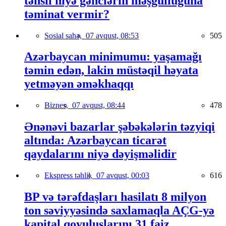
təhsil niyə gənclərin məşğulluğuna
təminat vermir?
Sosial sahə,
07 avqust, 08:53
505
Azərbaycan minimumu: yaşamağı
təmin edən, lakin müstəqil həyata
yetməyən əməkhaqqı
Biznes,
07 avqust, 08:44
478
Ənənəvi bazarlar şəbəkələrin təzyiqi
altında: Azərbaycan ticarət
qaydalarını niyə dəyişməlidir
Ekspress təhlil,
07 avqust, 00:03
616
BP və tərəfdaşları hasilatı 8 milyon
ton səviyyəsində saxlamaqla AÇG-yə
kapital qoyuluşlarını 31 faiz