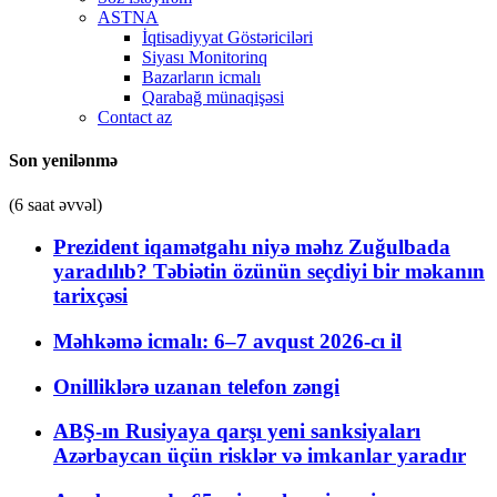
ASTNA
İqtisadiyyat Göstəriciləri
Siyası Monitorinq
Bazarların icmalı
Qarabağ münaqişəsi
Contact az
Son yenilənmə
(6 saat əvvəl)
Prezident iqamətgahı niyə məhz Zuğulbada
yaradılıb? Təbiətin özünün seçdiyi bir məkanın
tarixçəsi
Məhkəmə icmalı: 6–7 avqust 2026-cı il
Onilliklərə uzanan telefon zəngi
ABŞ-ın Rusiyaya qarşı yeni sanksiyaları
Azərbaycan üçün risklər və imkanlar yaradır