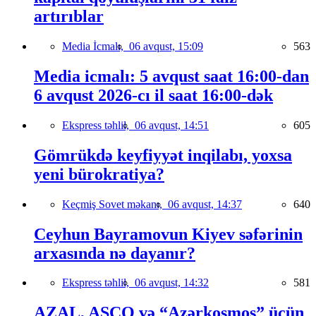
artırıblar
Media İcmalı,
06 avqust, 15:09
563
Media icmalı: 5 avqust saat 16:00-dan
6 avqust 2026-cı il saat 16:00-dək
Ekspress təhlil,
06 avqust, 14:51
605
Gömrükdə keyfiyyət inqilabı, yoxsa
yeni bürokratiya?
Keçmiş Sovet məkanı,
06 avqust, 14:37
640
Ceyhun Bayramovun Kiyev səfərinin
arxasında nə dayanır?
Ekspress təhlil,
06 avqust, 14:32
581
AZAL, ASCO və “Azərkosmos” üçün