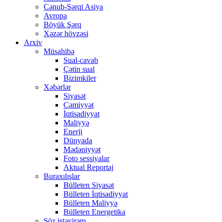
Cənub-Şərqi Asiya
Avropa
Böyük Şərq
Xəzər hövzəsi
Arxiv
Müsahibə
Sual-cavab
Çətin sual
Bizimkiler
Xəbərlər
Siyasət
Cəmiyyət
İqtisadiyyat
Maliyyə
Enerji
Dünyada
Mədəniyyət
Foto sessiyalar
Aktual Reportaj
Buraxılışlar
Bülleten Siyasət
Bülleten İqtisadiyyat
Bülleten Maliyyə
Bülleten Energetika
Söz istəyirəm