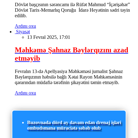
Dövlət başçısının sərəncamı ilə Rüfət Mahmud “İçərişəhər”
Dövlət Tarix-Memarlıq Qoruğu İdarə Heyətinin sədri təyin
edilib.
Ardını oxu
Siyasət
13 Fevral 2025, 17:01
Məhkəmə Şahnaz Bəylərqızını azad
etməyib
Fevralın 13-də Apellyasiya Məhkəməsi jurnalist Şahnaz
Bəylərqızının həbsilə bağlı Xətai Rayon Məhkəməsinin
qərarından müdafiə tərəfinin şikayətini təmin etməyib.
Ardını oxu
Buzovnada dörd ay davam edən drenaj işləri
ombudsmana müraciətə səbəb olub