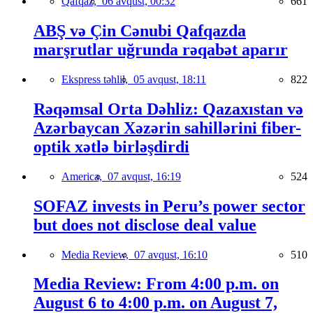
Qafqaz,
06 avqust, 00:32
661
ABŞ və Çin Cənubi Qafqazda
marşrutlar uğrunda rəqabət aparır
Ekspress təhlil,
05 avqust, 18:11
822
Rəqəmsal Orta Dəhliz: Qazaxıstan və
Azərbaycan Xəzərin sahillərini fiber-
optik xətlə birləşdirdi
America,
07 avqust, 16:19
524
SOFAZ invests in Peru’s power sector
but does not disclose deal value
Media Review,
07 avqust, 16:10
510
Media Review: From 4:00 p.m. on
August 6 to 4:00 p.m. on August 7,