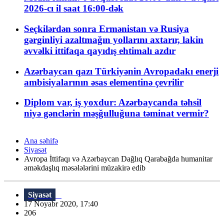
2026-cı il saat 16:00-dək
Seçkilərdən sonra Ermənistan və Rusiya
gərginliyi azaltmağın yollarını axtarır, lakin
əvvəlki ittifaqa qayıdış ehtimalı azdır
Azərbaycan qazı Türkiyənin Avropadakı enerji
ambisiyalarının əsas elementinə çevrilir
Diplom var, iş yoxdur: Azərbaycanda təhsil
niyə gənclərin məşğulluğuna təminat vermir?
Ana səhifə
Siyasət
Avropa İttifaqı və Azərbaycan Dağlıq Qarabağda humanitar
əməkdaşlıq məsələlərini müzakirə edib
Siyasət
17 Noyabr 2020, 17:40
206