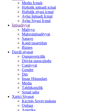
Media İcmalı
Həftəlik iqtisadi icmal
Həftəlik siyasi icmal
Aylıq İqtisadi İcmal
Aylıq Siyasi İcmal
İqtisadiyyat
Maliyyə
Makroiqtisadiyyat
Sənaye
Kənd təsərrüfatı
Biznes
Daxili siyasət
Qanunvericilik
Dövlət quruculuğu
Cəmiyyət
Gender
Din
İnsan Hüquqları
Media
Təhlükəsizlik
Sosial sahə
Xarici Siyasət
Keçmiş Sovet məkanı
Qafqaz
Amerika