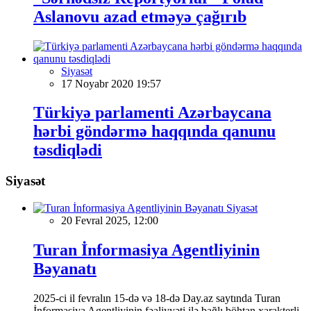
Aslanovu azad etməyə çağırıb
Siyasət
17 Noyabr 2020 19:57
Türkiyə parlamenti Azərbaycana
hərbi göndərmə haqqında qanunu
təsdiqlədi
Siyasət
Siyasət
20 Fevral 2025, 12:00
Turan İnformasiya Agentliyinin
Bəyanatı
2025-ci il fevralın 15-də və 18-də Day.az saytında Turan
İnformasiya Agentliyinin fəaliyyəti ilə bağlı böhtan xarakterli