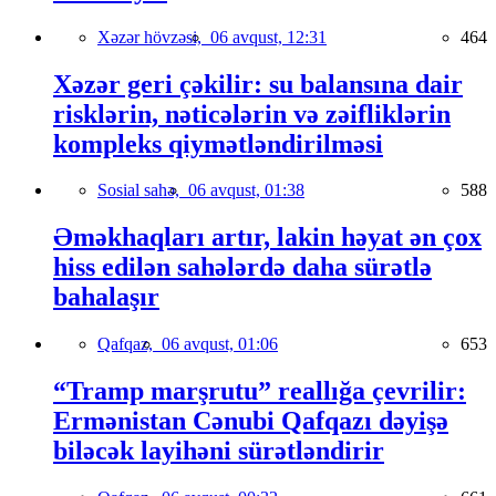
Xəzər hövzəsi,
06 avqust, 12:31
464
Xəzər geri çəkilir: su balansına dair
risklərin, nəticələrin və zəifliklərin
kompleks qiymətləndirilməsi
Sosial sahə,
06 avqust, 01:38
588
Əməkhaqları artır, lakin həyat ən çox
hiss edilən sahələrdə daha sürətlə
bahalaşır
Qafqaz,
06 avqust, 01:06
653
“Tramp marşrutu” reallığa çevrilir:
Ermənistan Cənubi Qafqazı dəyişə
biləcək layihəni sürətləndirir