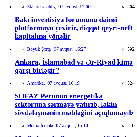
Ekspress təhlil,
07 avqust, 17:00
564
Bakı investisiya forumunu daimi
platformaya çevirir, diqqət qeyri-neft
kapitalına yönəlir
Böyük Şərq,
07 avqust, 16:27
592
Ankara, İslamabad və Ər-Riyad kimə
qarşı birləşir?
Amerika,
07 avqust, 16:19
524
SOFAZ Perunun energetika
sektoruna sərmayə yatırıb, lakin
sövdələşmənin məbləğini açıqlamayıb
Media İcmalı,
07 avqust, 16:10
510