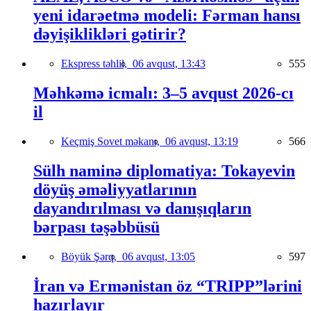
yeni idarəetmə modeli: Fərman hansı
dəyişiklikləri gətirir?
Ekspress təhlil,
06 avqust, 13:43
555
Məhkəmə icmalı: 3–5 avqust 2026-cı
il
Keçmiş Sovet məkanı,
06 avqust, 13:19
566
Sülh naminə diplomatiya: Tokayevin
döyüş əməliyyatlarının
dayandırılması və danışıqların
bərpası təşəbbüsü
Böyük Şərq,
06 avqust, 13:05
597
İran və Ermənistan öz “TRIPP”lərini
hazırlayır