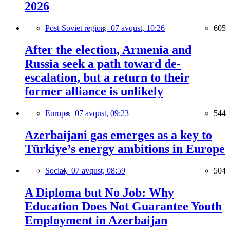
2026
Post-Soviet region,
07 avqust, 10:26
605
After the election, Armenia and
Russia seek a path toward de-
escalation, but a return to their
former alliance is unlikely
Europe,
07 avqust, 09:23
544
Azerbaijani gas emerges as a key to
Türkiye’s energy ambitions in Europe
Social,
07 avqust, 08:59
504
A Diploma but No Job: Why
Education Does Not Guarantee Youth
Employment in Azerbaijan