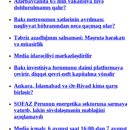
Azərbaycanda 65 min vakansiya niyə
doldurulmamış qalır?
Bakı metrosunun xətlərinin ayrılması:
nəqliyyat böhranından necə qaçmaq olar?
Təbriz azadlığının salnaməsi: Məşrutə hərəkatı
və müasirlik
Media idarəçiliyi mərkəzləşdirilir
Bakı investisiya forumunu daimi platformaya
çevirir, diqqət qeyri-neft kapitalına yönəlir
Ankara, İslamabad və Ər-Riyad kimə qarşı
birləşir?
SOFAZ Perunun energetika sektoruna sərmayə
yatırıb, lakin sövdələşmənin məbləğini
açıqlamayıb
Media icmalı: 6 avqust saat 16:00-dan 7 avqust