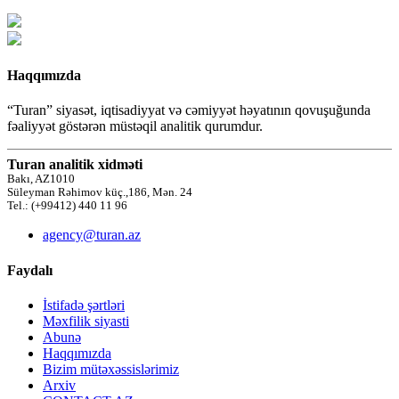
Haqqımızda
“Turan” siyasət, iqtisadiyyat və cəmiyyət həyatının qovuşuğunda
fəaliyyət göstərən müstəqil analitik qurumdur.
Turan analitik xidməti
Bakı, AZ1010
Süleyman Rəhimov küç.,186, Mən. 24
Tel.: (+99412) 440 11 96
agency@turan.az
Faydalı
İstifadə şərtləri
Məxfilik siyasti
Abunə
Haqqımızda
Bizim mütəxəssislərimiz
Arxiv