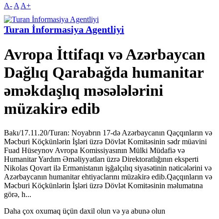
A-
A
A+
Turan İnformasiya Agentliyi
Avropa İttifaqı və Azərbaycan
Dağlıq Qarabağda humanitar
əməkdaşlıq məsələlərini
müzakirə edib
Bakı/17.11.20/Turan: Noyabrın 17-də Azərbaycanın Qaçqınların və
Məcburi Köçkünlərin İşləri üzrə Dövlət Komitəsinin sədr müavini
Fuad Hüseynov Avropa Komissiyasının Mülki Müdafiə və
Humanitar Yardım Əməliyyatları üzrə Direktoratlığının eksperti
Nikolas Qovart ilə Ermənistanın işğalçılıq siyasətinin nəticələrini və
Azərbaycanın humanitar ehtiyaclarını müzakirə edib.Qaçqınların və
Məcburi Köçkünlərin İşləri üzrə Dövlət Komitəsinin məlumatına
görə, h...
Daha çox oxumaq üçün daxil olun və ya abunə olun