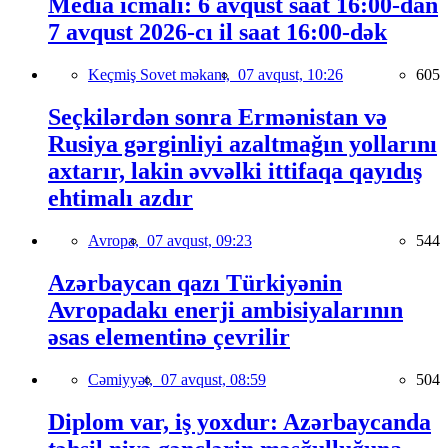
Media icmalı: 6 avqust saat 16:00-dan
7 avqust 2026-cı il saat 16:00-dək
Keçmiş Sovet məkanı,
07 avqust, 10:26
605
Seçkilərdən sonra Ermənistan və
Rusiya gərginliyi azaltmağın yollarını
axtarır, lakin əvvəlki ittifaqa qayıdış
ehtimalı azdır
Avropa,
07 avqust, 09:23
544
Azərbaycan qazı Türkiyənin
Avropadakı enerji ambisiyalarının
əsas elementinə çevrilir
Cəmiyyət,
07 avqust, 08:59
504
Diplom var, iş yoxdur: Azərbaycanda