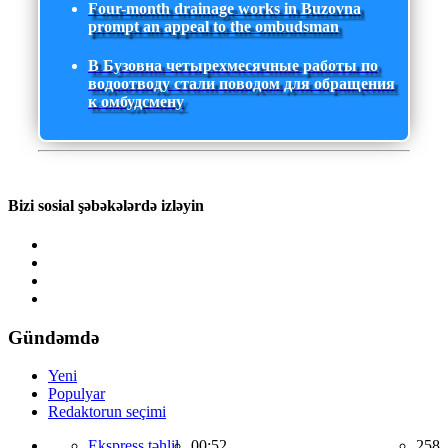
Four-month drainage works in Buzovna
prompt an appeal to the ombudsman
В Бузовна четырехмесячные работы по
водоотводу стали поводом для обращения
к омбудсмену
Bizi sosial şəbəkələrdə izləyin
Gündəmdə
Yeni
Populyar
Redaktorun seçimi
Ekspress təhlil,
00:52
258