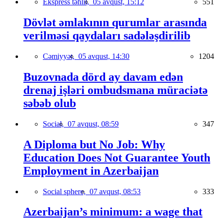
Ekspress təhlil,
05 avqust, 15:12
551
Dövlət əmlakının qurumlar arasında
verilməsi qaydaları sadələşdirilib
Cəmiyyət,
05 avqust, 14:30
1204
Buzovnada dörd ay davam edən
drenaj işləri ombudsmana müraciətə
səbəb olub
Social,
07 avqust, 08:59
347
A Diploma but No Job: Why
Education Does Not Guarantee Youth
Employment in Azerbaijan
Social sphere,
07 avqust, 08:53
333
Azerbaijan’s minimum: a wage that