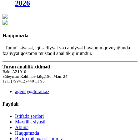
2026
Haqqımızda
“Turan” siyasət, iqtisadiyyat və cəmiyyət həyatının qovuşuğunda
fəaliyyət göstərən müstəqil analitik qurumdur.
Turan analitik xidməti
Bakı, AZ1010
Süleyman Rəhimov küç.,186, Mən. 24
Tel.: (+99412) 440 11 96
agency@turan.az
Faydalı
İstifadə şərtləri
Məxfilik siyasti
Abunə
Haqqımızda
Bizim mütəxəssislərimiz