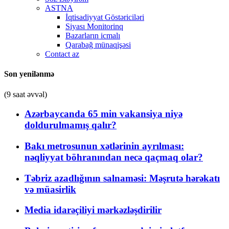
ASTNA
İqtisadiyyat Göstəriciləri
Siyası Monitorinq
Bazarların icmalı
Qarabağ münaqişəsi
Contact az
Son yenilənmə
(9 saat əvvəl)
Azərbaycanda 65 min vakansiya niyə
doldurulmamış qalır?
Bakı metrosunun xətlərinin ayrılması:
nəqliyyat böhranından necə qaçmaq olar?
Təbriz azadlığının salnaməsi: Məşrutə hərəkatı
və müasirlik
Media idarəçiliyi mərkəzləşdirilir