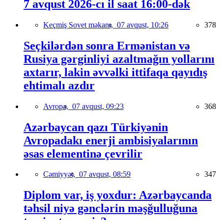
7 avqust 2026-cı il saat 16:00-dək
Keçmiş Sovet məkanı,
07 avqust, 10:26
378
Seçkilərdən sonra Ermənistan və
Rusiya gərginliyi azaltmağın yollarını
axtarır, lakin əvvəlki ittifaqa qayıdış
ehtimalı azdır
Avropa,
07 avqust, 09:23
368
Azərbaycan qazı Türkiyənin
Avropadakı enerji ambisiyalarının
əsas elementinə çevrilir
Cəmiyyət,
07 avqust, 08:59
347
Diplom var, iş yoxdur: Azərbaycanda
təhsil niyə gənclərin məşğulluğuna