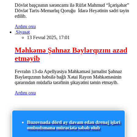
Dövlət başçısının sərəncamı ilə Rüfət Mahmud “İçərişəhər”
Dövlət Tarix-Memarlıq Qoruğu İdarə Heyətinin sədri təyin
edilib.
Ardını oxu
Siyasət
13 Fevral 2025, 17:01
Məhkəmə Şahnaz Bəylərqızını azad
etməyib
Fevralın 13-də Apellyasiya Məhkəməsi jurnalist Şahnaz
Bəylərqızının həbsilə bağlı Xətai Rayon Məhkəməsinin
qərarından müdafiə tərəfinin şikayətini təmin etməyib.
Ardını oxu
Buzovnada dörd ay davam edən drenaj işləri
ombudsmana müraciətə səbəb olub