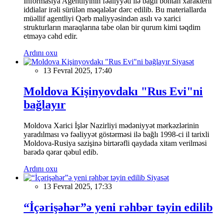
İnformasiya Agentliyinin fəaliyyəti ilə bağlı böhtan xarakterli
iddialar irəli sürülən məqalələr dərc edilib. Bu materiallarda
müəllif agentliyi Qərb maliyyəsindən asılı və xarici
strukturların maraqlarına tabe olan bir qurum kimi təqdim
etməyə cəhd edir.
Ardını oxu
Siyasət
13 Fevral 2025, 17:40
Moldova Kişinyovdakı "Rus Evi"ni
bağlayır
Moldova Xarici İşlər Nazirliyi mədəniyyət mərkəzlərinin
yaradılması və fəaliyyət göstərməsi ilə bağlı 1998-ci il tarixli
Moldova-Rusiya sazişinə birtərəfli qaydada xitam verilməsi
barədə qərar qəbul edib.
Ardını oxu
Siyasət
13 Fevral 2025, 17:33
“İçərişəhər”ə yeni rəhbər təyin edilib