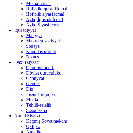
Media İcmalı
Həftəlik iqtisadi icmal
Həftəlik siyasi icmal
Aylıq İqtisadi İcmal
Aylıq Siyasi İcmal
İqtisadiyyat
Maliyyə
Makroiqtisadiyyat
Sənaye
Kənd təsərrüfatı
Biznes
Daxili siyasət
Qanunvericilik
Dövlət quruculuğu
Cəmiyyət
Gender
Din
İnsan Hüquqları
Media
Təhlükəsizlik
Sosial sahə
Xarici Siyasət
Keçmiş Sovet məkanı
Qafqaz
Amerika