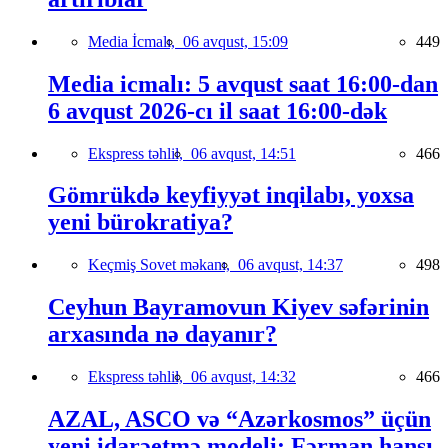
Media İcmalı,
06 avqust, 15:09
449
Media icmalı: 5 avqust saat 16:00-dan
6 avqust 2026-cı il saat 16:00-dək
Ekspress təhlil,
06 avqust, 14:51
466
Gömrükdə keyfiyyət inqilabı, yoxsa
yeni bürokratiya?
Keçmiş Sovet məkanı,
06 avqust, 14:37
498
Ceyhun Bayramovun Kiyev səfərinin
arxasında nə dayanır?
Ekspress təhlil,
06 avqust, 14:32
466
AZAL, ASCO və “Azərkosmos” üçün
yeni idarəetmə modeli: Fərman hansı