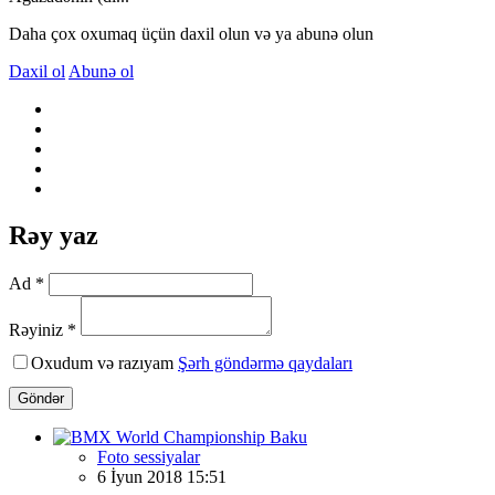
Daha çox oxumaq üçün daxil olun və ya abunə olun
Daxil ol
Abunə ol
Rəy yaz
Ad *
Rəyiniz *
Oxudum və razıyam
Şərh göndərmə qaydaları
Göndər
Foto sessiyalar
6 İyun 2018 15:51