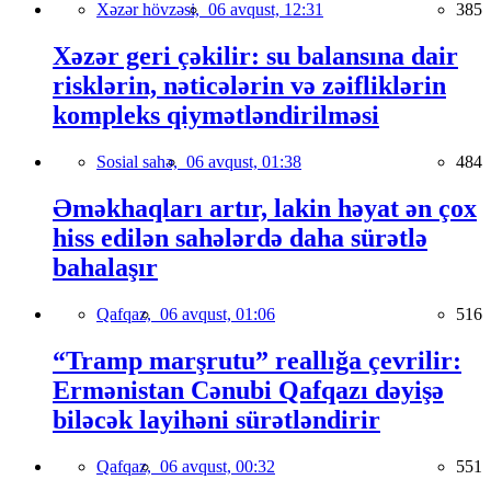
Xəzər hövzəsi,
06 avqust, 12:31
385
Xəzər geri çəkilir: su balansına dair
risklərin, nəticələrin və zəifliklərin
kompleks qiymətləndirilməsi
Sosial sahə,
06 avqust, 01:38
484
Əməkhaqları artır, lakin həyat ən çox
hiss edilən sahələrdə daha sürətlə
bahalaşır
Qafqaz,
06 avqust, 01:06
516
“Tramp marşrutu” reallığa çevrilir:
Ermənistan Cənubi Qafqazı dəyişə
biləcək layihəni sürətləndirir
Qafqaz,
06 avqust, 00:32
551