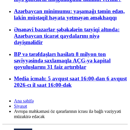
Azərbaycan minimumu: yaşamağı təmin edən,
lakin müstəqil həyata yetməyən əməkhaqqı
Ənənəvi bazarlar şəbəkələrin təzyiqi altında:
Azərbaycan ticarət qaydalarını niyə
dəyişməlidir
BP və tərəfdaşları hasilatı 8 milyon ton
səviyyəsində saxlamaqla AÇG-yə kapital
qoyuluşlarını 31 faiz artırıblar
Media icmalı: 5 avqust saat 16:00-dan 6 avqust
2026-cı il saat 16:00-dək
Ana səhifə
Siyasət
Avropa məhkəməsi öz qərarlarının icrası ilə bağlı vəziyyəti
müzakirə edəcək