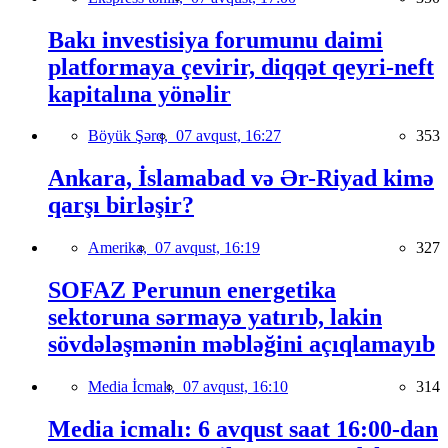
Bakı investisiya forumunu daimi
platformaya çevirir, diqqət qeyri-neft
kapitalına yönəlir
Böyük Şərq,
07 avqust, 16:27
353
Ankara, İslamabad və Ər-Riyad kimə
qarşı birləşir?
Amerika,
07 avqust, 16:19
327
SOFAZ Perunun energetika
sektoruna sərmayə yatırıb, lakin
sövdələşmənin məbləğini açıqlamayıb
Media İcmalı,
07 avqust, 16:10
314
Media icmalı: 6 avqust saat 16:00-dan