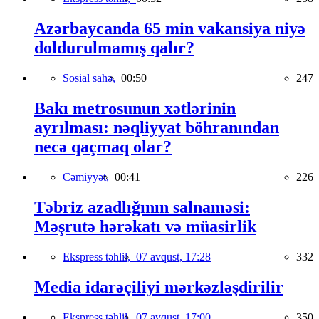
Azərbaycanda 65 min vakansiya niyə
doldurulmamış qalır?
Sosial sahə,
00:50
247
Bakı metrosunun xətlərinin
ayrılması: nəqliyyat böhranından
necə qaçmaq olar?
Cəmiyyət,
00:41
226
Təbriz azadlığının salnaməsi:
Məşrutə hərəkatı və müasirlik
Ekspress təhlil,
07 avqust, 17:28
332
Media idarəçiliyi mərkəzləşdirilir
Ekspress təhlil,
07 avqust, 17:00
350