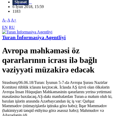
Siyasət
6 İyun 2018, 15:59
1183
A-
A
A+
EN
RU
Turan İnformasiya Agentliyi
Avropa məhkəməsi öz
qərarlarının icrası ilə bağlı
vəziyyəti müzakirə edəcək
Strasburq/06.06.18/Turan: İyunun 5-7-də Avropa Şurası Nazirlər
Komitəsi rüblük iclasını keçirəcək. İclasda AŞ üzvü olan ölkələrin
Avropa İnsan Hüquqları Məhkəməsinin qərarlarını yerinə yetirməsi
məsələsinə baxılacaq.AŞ-dakı mənbələrdən Turan-a məlum olub ki,
baxılan işlərin arasında Azərbaycandan üç iş var: Qafqaz
Məmmədov (nümayişlərdə iştiraka görə həbs); İlqar Məmmədov
(hakimiyyəti tənqid etdiyinə görə əsassız həbs); Mahmudov və
Ağazadənin (di...