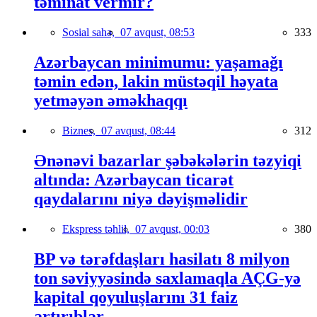
təminat vermir?
Sosial sahə,
07 avqust, 08:53
333
Azərbaycan minimumu: yaşamağı
təmin edən, lakin müstəqil həyata
yetməyən əməkhaqqı
Biznes,
07 avqust, 08:44
312
Ənənəvi bazarlar şəbəkələrin təzyiqi
altında: Azərbaycan ticarət
qaydalarını niyə dəyişməlidir
Ekspress təhlil,
07 avqust, 00:03
380
BP və tərəfdaşları hasilatı 8 milyon
ton səviyyəsində saxlamaqla AÇG-yə
kapital qoyuluşlarını 31 faiz
artırıblar