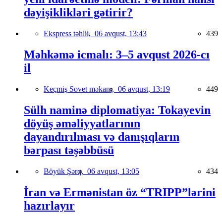
dəyişiklikləri gətirir?
Ekspress təhlil,
06 avqust, 13:43
439
Məhkəmə icmalı: 3–5 avqust 2026-cı
il
Keçmiş Sovet məkanı,
06 avqust, 13:19
449
Sülh naminə diplomatiya: Tokayevin
döyüş əməliyyatlarının
dayandırılması və danışıqların
bərpası təşəbbüsü
Böyük Şərq,
06 avqust, 13:05
434
İran və Ermənistan öz “TRIPP”lərini
hazırlayır