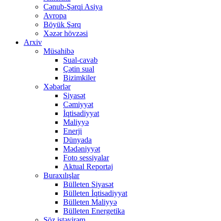
Cənub-Şərqi Asiya
Avropa
Böyük Şərq
Xəzər hövzəsi
Arxiv
Müsahibə
Sual-cavab
Çətin sual
Bizimkiler
Xəbərlər
Siyasət
Cəmiyyət
İqtisadiyyat
Maliyyə
Enerji
Dünyada
Mədəniyyət
Foto sessiyalar
Aktual Reportaj
Buraxılışlar
Bülleten Siyasət
Bülleten İqtisadiyyat
Bülleten Maliyyə
Bülleten Energetika
Söz istəyirəm