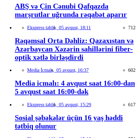
ABŞ və Çin Cənubi Qafqazda
marşrutlar uğrunda rəqabət aparır
Ekspress təhlil,
05 avqust, 18:11
712
Rəqəmsal Orta Dəhliz: Qazaxıstan və
Azərbaycan Xəzərin sahillərini fiber-
optik xətlə birləşdirdi
Media İcmalı,
05 avqust, 16:37
602
Media icmalı: 4 avqust saat 16:00-dan
5 avqust saat 16:00-dək
Ekspress təhlil,
05 avqust, 15:29
617
Sosial şəbəkələr üçün 16 yaş həddi
tətbiq olunur