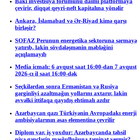
Bakı investisiya forumunu daimi platformaya
çevirir, diqqət qeyri-neft kapitalına yönəlir
Ankara, İslamabad və Ər-Riyad kimə qarşı
birləşir?
SOFAZ Perunun energetika sektoruna sərmayə
yatırıb, lakin sövdələşmənin məbləğini
açıqlamayıb
Media icmalı: 6 avqust saat 16:00-dan 7 avqust
2026-cı il saat 16:00-dək
Seçkilərdən sonra Ermənistan və Rusiya
gərginliyi azaltmağın yollarını axtarır, lakin
əvvəlki ittifaqa qayıdış ehtimalı azdır
Azərbaycan qazı Türkiyənin Avropadakı enerji
ambisiyalarının əsas elementinə çevrilir
Diplom var, iş yoxdur: Azərbaycanda təhsil
niyə gənclərin məşğulluğuna təminat vermir?