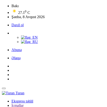
Bakı
0
27.1
C
Şənbə, 8 Avqust 2026
Daxil ol
Abunə
Əlaqə
Turan
Ekspress təhlil
İcmallar