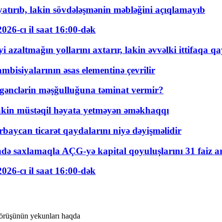
tırıb, lakin sövdələşmənin məbləğini açıqlamayıb
026-cı il saat 16:00-dək
 azaltmağın yollarını axtarır, lakin əvvəlki ittifaqa qa
bisiyalarının əsas elementinə çevrilir
 gənclərin məşğulluğuna təminat vermir?
kin müstəqil həyata yetməyən əməkhaqqı
rbaycan ticarət qaydalarını niyə dəyişməlidir
ində saxlamaqla AÇG-yə kapital qoyuluşlarını 31 faiz ar
026-cı il saat 16:00-dək
görüşünün yekunları haqda