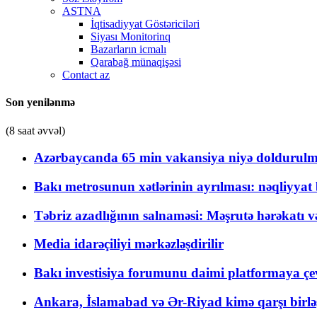
ASTNA
İqtisadiyyat Göstəriciləri
Siyası Monitorinq
Bazarların icmalı
Qarabağ münaqişəsi
Contact az
Son yenilənmə
(8 saat əvvəl)
Azərbaycanda 65 min vakansiya niyə doldurulm
Bakı metrosunun xətlərinin ayrılması: nəqliyya
Təbriz azadlığının salnaməsi: Məşrutə hərəkatı v
Media idarəçiliyi mərkəzləşdirilir
Bakı investisiya forumunu daimi platformaya çevi
Ankara, İslamabad və Ər-Riyad kimə qarşı birlə