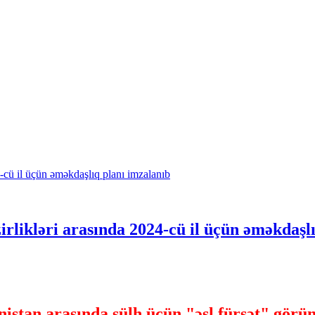
likləri arasında 2024-cü il üçün əməkdaşlı
stan arasında sülh üçün "əsl fürsət" görü