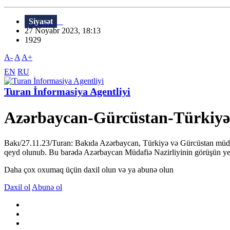
Siyasət
27 Noyabr 2023, 18:13
1929
A-
A
A+
EN
RU
Turan İnformasiya Agentliyi
Azərbaycan-Gürcüstan-Türkiyə m
Bakı/27.11.23/Turan: Bakıda Azərbaycan, Türkiyə və Gürcüstan müdafiə 
qeyd olunub. Bu barədə Azərbaycan Müdafiə Nazirliyinin görüşün yekunl
Daha çox oxumaq üçün daxil olun və ya abunə olun
Daxil ol
Abunə ol