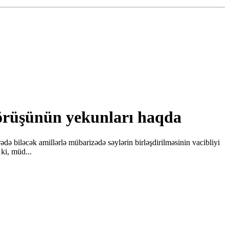
görüşünün yekunları haqda
ə biləcək amillərlə mübarizədə səylərin birləşdirilməsinin vacibliyi
ki, müd...