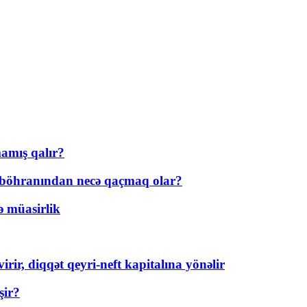
amış qalır?
t böhranından necə qaçmaq olar?
ə müasirlik
rir, diqqət qeyri-neft kapitalına yönəlir
şir?