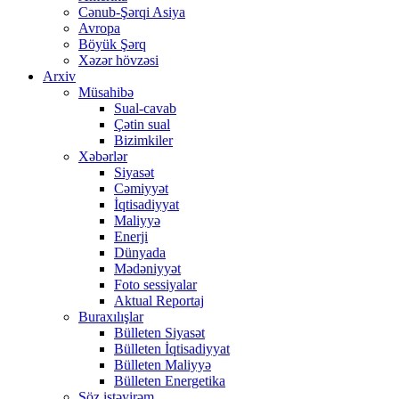
Cənub-Şərqi Asiya
Avropa
Böyük Şərq
Xəzər hövzəsi
Arxiv
Müsahibə
Sual-cavab
Çətin sual
Bizimkiler
Xəbərlər
Siyasət
Cəmiyyət
İqtisadiyyat
Maliyyə
Enerji
Dünyada
Mədəniyyət
Foto sessiyalar
Aktual Reportaj
Buraxılışlar
Bülleten Siyasət
Bülleten İqtisadiyyat
Bülleten Maliyyə
Bülleten Energetika
Söz istəyirəm