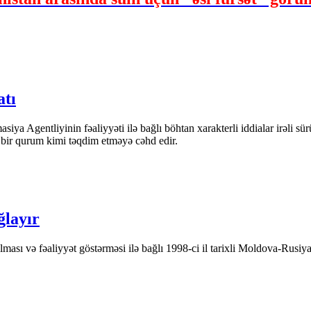
atı
iya Agentliyinin fəaliyyəti ilə bağlı böhtan xarakterli iddialar irəli sü
n bir qurum kimi təqdim etməyə cəhd edir.
ğlayır
ası və fəaliyyət göstərməsi ilə bağlı 1998-ci il tarixli Moldova-Rusiya 