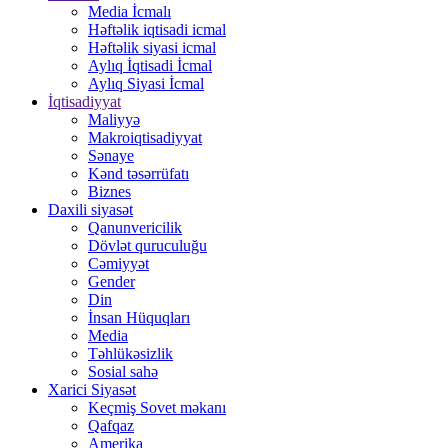
Media İcmalı
Həftəlik iqtisadi icmal
Həftəlik siyasi icmal
Aylıq İqtisadi İcmal
Aylıq Siyasi İcmal
İqtisadiyyat
Maliyyə
Makroiqtisadiyyat
Sənaye
Kənd təsərrüfatı
Biznes
Daxili siyasət
Qanunvericilik
Dövlət quruculuğu
Cəmiyyət
Gender
Din
İnsan Hüquqları
Media
Təhlükəsizlik
Sosial sahə
Xarici Siyasət
Keçmiş Sovet məkanı
Qafqaz
Amerika