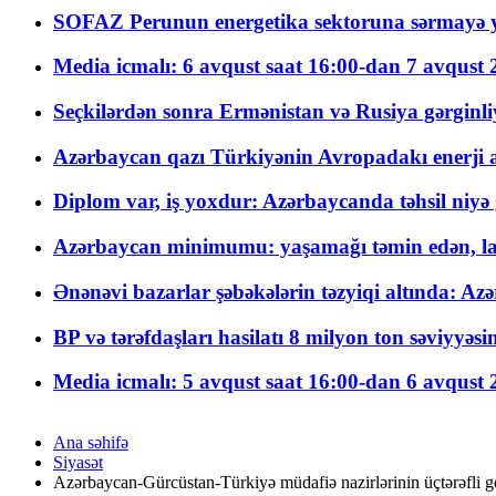
SOFAZ Perunun energetika sektoruna sərmayə ya
Media icmalı: 6 avqust saat 16:00-dan 7 avqust 2
Seçkilərdən sonra Ermənistan və Rusiya gərginliyi
Azərbaycan qazı Türkiyənin Avropadakı enerji am
Diplom var, iş yoxdur: Azərbaycanda təhsil niyə
Azərbaycan minimumu: yaşamağı təmin edən, la
Ənənəvi bazarlar şəbəkələrin təzyiqi altında: Azə
BP və tərəfdaşları hasilatı 8 milyon ton səviyyəs
Media icmalı: 5 avqust saat 16:00-dan 6 avqust 2
Ana səhifə
Siyasət
Azərbaycan-Gürcüstan-Türkiyə müdafiə nazirlərinin üçtərəfli 