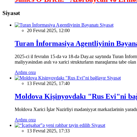
Siyasət
Siyasət
20 Fevral 2025, 12:00
Turan İnformasiya Agentliyinin Bəyan
2025-ci il fevralın 15-də və 18-də Day.az saytında Turan İnformas
maliyyəsindən asılı və xarici strukturların maraqlarına tabe ola
Ardını oxu
Siyasət
13 Fevral 2025, 17:40
Moldova Kişinyovdakı "Rus Evi"ni ba
Moldova Xarici İşlər Nazirliyi mədəniyyət mərkəzlərinin yaradılm
Ardını oxu
Siyasət
13 Fevral 2025, 17:33