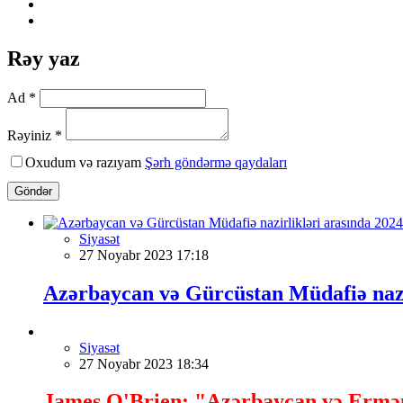
Rəy yaz
Ad *
Rəyiniz *
Oxudum və razıyam
Şərh göndərmə qaydaları
Göndər
Siyasət
27 Noyabr 2023 17:18
Azərbaycan və Gürcüstan Müdafiə nazir
Siyasət
27 Noyabr 2023 18:34
James O'Brien: "Azərbaycan və Erməni