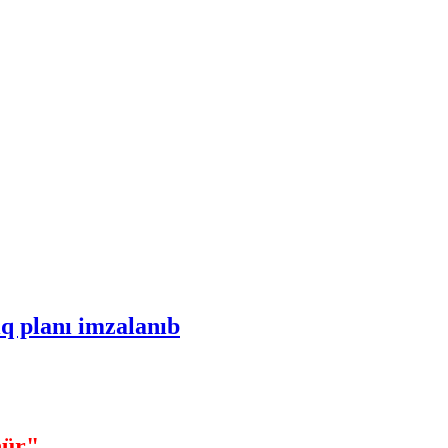
q planı imzalanıb
nür"