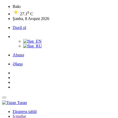
Bakı
0
27.1
C
Şənbə, 8 Avqust 2026
Daxil ol
Abunə
Əlaqə
Turan
Ekspress təhlil
İcmallar