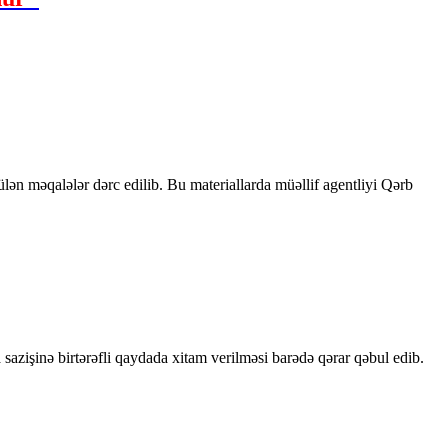
rülən məqalələr dərc edilib. Bu materiallarda müəllif agentliyi Qərb
sazişinə birtərəfli qaydada xitam verilməsi barədə qərar qəbul edib.