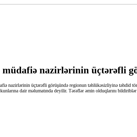
üdafiə nazirlərinin üçtərəfli 
nazirlərinin üçtərəfli görüşündə regionun təhlükəsizliyinə təhdid törəd
arına dair məlumatında deyilir. Tərəflər əmin olduqlarını bildiriblər 