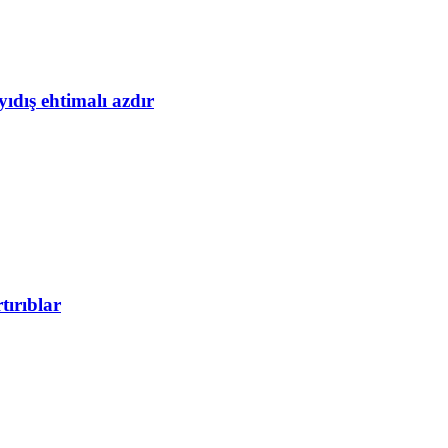
yıdış ehtimalı azdır
tırıblar